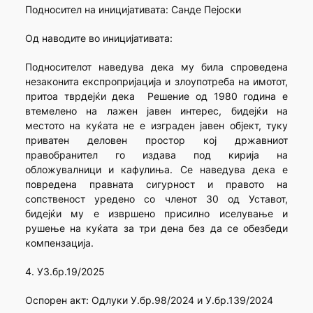
Подносител на иницијативата: Санде Пејоски
Од наводите во иницијативата:
Подносителот наведува дека му била спроведена
незаконита експропријација и злоупотреба на имотот,
притоа тврдејќи дека Решение од 1980 година е
втемелено на лажен јавен интерес, бидејќи на
местото на куќата не е изграден јавен објект, туку
приватен деловен простор кој државниот
правобранител го издава под кирија на
обложувалници и кафулиња. Се наведува дека е
повредена правната сигурност и правото на
сопственост уредено со членот 30 од Уставот,
бидејќи му е извршено присилно иселување и
рушење на куќата за три дена без да се обезбеди
компензација.
4. УЗ.бр.19/2025
Оспорен акт: Одлуки У.бр.98/2024 и У.бр.139/2024