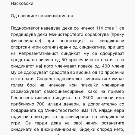
Насковски
Од наводите во иницијативата:
Подносителот наведува дека со членот 114 став 1 се
предвидува дека Министерството соработува (преку
финансирање) при реализација на синдикални
спортски игри организирани од синдикатите, при што
на Репрезентативниот синдикат му се одобруваат
средства во висина од 50 просечни нето плати, а на
синдикатот кај кого членуваат повеќе од 400 члена
му се одобруваат средства во висина од 10 просечни
нето плати. Според подносителот синдикатите имаат
голем број на членови кои плаќајќи членарина
овозможуваат самофинансирање, како на пример
Репрезентативниот синдикат со 2500 членови има
приближно 700 илјади денари, а дополнително со
поддршката од Министерството има 170 илјади евра
годишни приходи, за организирање на синдикални
игри. Се тврди дека на овој начин останатите
синдикати се дискриминирани, бидејќи според него,