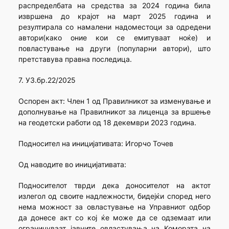
распределбата на средства за 2024 година била
извршена до крајот на март 2025 година и
резултирала со намалени надоместоци за одредени
автори(како оние кои се емитуваат ноќе) и
повластување на други (популарни автори), што
претставува правна последица.
7. УЗ.бр.22/2025
Оспорен акт: Член 1 од Правилникот за изменување и
дополнување на Правилникот за лиценца за вршење
на геодетски работи од 18 декември 2023 година.
Подносител на иницијативата: Игорчо Точев
Од наводите во иницијативата:
Подносителот тврди дека доносителот на актот
излегол од своите надлежности, бидејќи според него
нема можност за овластување на Управниот одбор
да донесе акт со кој ќе може да се одземаат или
ограничуваат јавните овластувања на Комората на