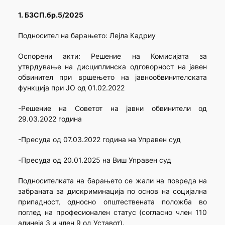
1. БЗСП.бр.5/2025
Подносител на барањето: Лејла Кадриу
Оспорени акти: Решение на Комисијата за
утврдување на дисциплинска одговорност на јавен
обвинител при вршењето на јавнообвинителската
функција при ЈО од 01.02.2022
-Решение на Советот на јавни обвинители од
29.03.2022 година
-Пресуда од 07.03.2022 година на Управен суд
-Пресуда од 20.01.2025 на Виш Управен суд
Подносителката на барањето се жали на повреда на
забраната за дискриминација по основ на социјална
припадност, односно општествената положба во
поглед на професионален статус (согласно член 110
алинеја 3 и член 9 од Уставот).