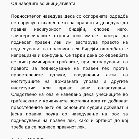
Од наводите во иницијативата:
Подносителот наведува дека со оспорената одредба
се нарушува владеењето на правото и доведува до
правна несигурност бидејќи, според него,
заинтересираните страни кои имале намера да
поднесат правен лек им застарува правото на
поднесување на правниот лек бидејќи одредбата е
непрецизна и конфузна. Се тврди дека со одредбата
се дискриминираат граѓаните, при остварување на
правото за поднесување на правен лек против
првостепените одлуки, поединечни акти на
институциите на државната управа и другите
институции кои вршат јавни овластувања.
Следствено на ова е наведено дека учесниците во
граѓанските и кривичните постапки кога ги добиваат
првостепените акти од основните судови добиваат и
јасна правна поука со наведување на рок за
поднесување на правен лек, како и органот до кој
треба да се поднесе правниот лек.