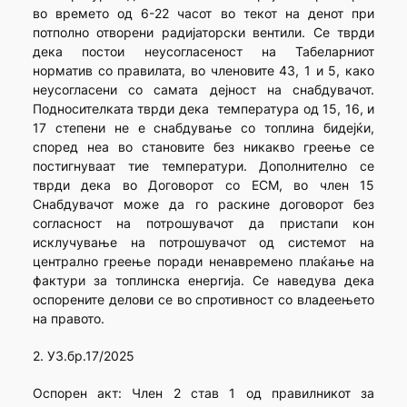
во времето од 6-22 часот во текот на денот при
потполно отворени радијаторски вентили. Се тврди
дека постои неусогласеност на Табеларниот
норматив со правилата, во членовите 43, 1 и 5, како
неусогласени со самата дејност на снабдувачот.
Подносителката тврди дека температура од 15, 16, и
17 степени не е снабдување со топлина бидејќи,
според неа во становите без никакво греење се
постигнуваат тие температури. Дополнително се
тврди дека во Договорот со ЕСМ, во член 15
Снабдувачот може да го раскине договорот без
согласност на потрошувачот да пристапи кон
исклучување на потрошувачот од системот на
централно греење поради ненавремено плаќање на
фактури за топлинска енергија. Се наведува дека
оспорените делови се во спротивност со владеењето
на правото.
2. УЗ.бр.17/2025
Оспорен акт: Член 2 став 1 од правилникот за