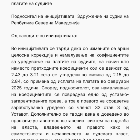
платите на судиите
Подносител на иницијативата: Здружение на судии на
Репбулика Северна Македонија
Од наводите во иницијативата:
Во иницијативата се тврди дека со измените се врши
целосна корекција и намалување на коефициентите
за уредување на платите на судиите, на начин што
наместо претходните коефициенти кои се движат од
2.43 до 3.21 сега се утврдени во висина од 2.15 до
2.84, со примена од исплата на платата во февруари
2025 година. Според подносителот, ова намалување
на коефициентите се повредува едно од уставно-
загарантираните права, а тоа е правото на соодветна
заработувачка уредено со членот 32 став 3 од
Уставот. Дополнително се тврди дека е доведено во
прашање уставно-воспоставениот систем на поделба
на власта, владеењето на правото како и
самостојноста и независноста на судската власт,