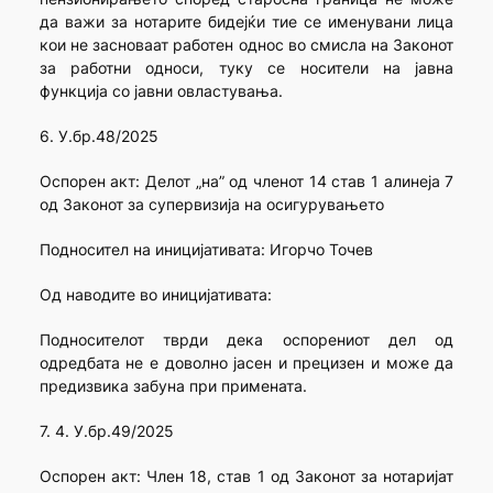
да важи за нотарите бидејќи тие се именувани лица
кои не засноваат работен однос во смисла на Законот
за работни односи, туку се носители на јавна
функција со јавни овластувања.
6. У.бр.48/2025
Оспорен акт: Делот „на” од членот 14 став 1 алинеја 7
од Законот за супервизија на осигурувањето
Подносител на иницијативата: Игорчо Точев
Од наводите во иницијативата:
Подносителот тврди дека оспорениот дел од
одредбата не е доволно јасен и прецизен и може да
предизвика забуна при примената.
7. 4. У.бр.49/2025
Оспорен акт: Член 18, став 1 од Законот за нотаријат