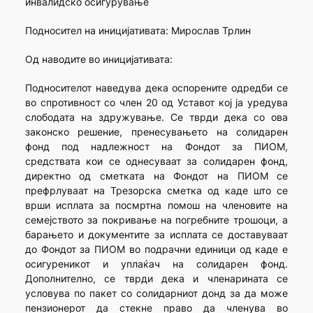
инвалидско осигурување
Подносител на иницијативата: Мирослав Трлин
Од наводите во иницијативата:
Подносителот наведува дека оспорените одредби се
во спротивност со член 20 од Уставот кој ја уредува
слободата на здружување. Се тврди дека со ова
законско решение, пренесувањето на солидарен
фонд под надлежност на Фондот за ПИОМ,
средствата кои се однесуваат за солидарен фонд,
директно од сметката на Фондот на ПИОМ се
префрлуваат на Трезорска сметка од каде што се
врши исплата за посмртна помош на членовите на
семејството за покривање на погребните трошоци, а
барањето и документите за исплата се доставуваат
до Фондот за ПИОМ во подрачни единици од каде е
осигуреникот и уплаќач на солидарен фонд.
Дополнително, се тврди дека и членарината се
условува по пакет со солидарниот донд за да може
пензионерот да стекне право да членува во