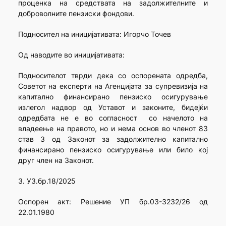
проценка на средствата на задолжителните и
доброволните пензиски фондови.
Подносител на иницијативата: Игорчо Точев
Од наводите во иницијативата:
Подносителот тврди дека со оспорената одредба,
Советот на експерти на Агенцијата за супревизија на
капитално финансирано пензиско осигурување
излегол надвор од Уставот и законите, бидејќи
одредбата не е во согласност со начелото на
владеење на правото, но и нема основ во членот 83
став 3 од Законот за задолжително капитално
финансирано пензиско осигурување или било кој
друг член на Законот.
3. УЗ.бр.18/2025
Оспорен акт: Решение УП бр.03-3232/26 од
22.01.1980