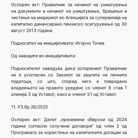
Оспорен акт: Правилник за начинот на уништување
на документи и начинот на уништување, бришење и
чистење на медиумот во Агенцијата за супервизија на
капитално динансирано пензиско осигурување од 30
август 2013 година.
Подносител на иницијативата: Игорчо Точев
Oд наводите во иницијативата:
Подносителот наведува дека оспорениот Правилник
не е усогласен со Законот за заштита на личните
податоци, со што, според него е повредено
владеењето на правото уредено со членот 8 став 1
алинеја 3 од Уставот, како и членот 51 од Уставот.
11. УЗ.бр.26/2025
Оспорен акт: Делот „преземени обврски од 2024
година согласно склучени договори” од член 2 од
Програмата за користење на капиталните дотации за