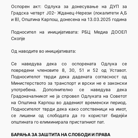
Оспорен акт: Одлука за донесување на ДУП за
Градска четврт Ј02- Жданец-Нерези (локалитети А,Б
и В), Општина Карпош, донесена на 13.03.2025 година
Подносител на иницијативата: РБЦ Медиа ДООЕЛ
Скопје
Од наводите во иницијативата:
Се наведува дека со оспорената Одлука се
повредени членовите 8, 30, 51 и 52 од Уставот.
Подносителот тврди дека дадената согласност од
Министерството за транспорт и врски не е законски
употребена. Дополнително се наведува дека
Градоначалникот не ја спровел Одлуката на Советот
на Општина Карпош во дадениот временски период.
Подносителот тврди дека како сопственици на имот,
се лишени од слободата да го користат бидејќи
општината го елиминирала пристапниот пат.
БАРАЊА ЗА ЗАШТИТА НА СЛОБОДИ И ПРАВА