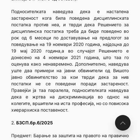
Подносителката наведува дека е настапена
застареност кога била поведена дисциплинската
постапка против неа, и тврди дека Решението за
дисциплинска постапка треба да биде поведено во
рок од 6 месеци по доставување на предлогот за
поведување на 19 ноември 2020 година, најдоцна до
19 мај 2020 година,а во случајот Решението е
донесено на 4 ноември 2021 година, што таа го
оценува како ненавремено. Дополнително, наведува
уште два примери на јавни обвинители од Вишото
јавно обвинителство за кои тврди дека за нив
постапки не се поведени поради застареност.
Правејќи ја таа паралела, подносителката наведува
дека е жртва на дискриминација во однос на
колегите, вршители на иста професија, но со повисока
хиерархиска поставеност.
2.
БЗСП.бр.6/2025
Предмет: Барање за заштита на правото на правично