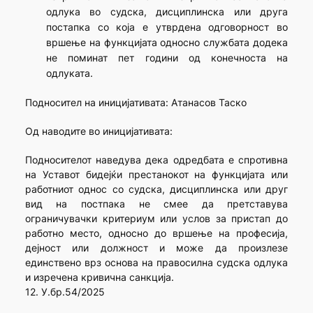
одлука во судска, дисциплинска или друга
постапка со која е утврдена одговорност во
вршење на функцијата односно службата додека
не поминат пет години од конечноста на
одлуката.
Подносител на иницијативата: Атанасов Таско
Од наводите во иницијативата:
Подносителот наведува дека одредбата е спротивна
на Уставот бидејќи престанокот на функцијата или
работниот однос со судска, дисциплинска или друг
вид на постпака не смее да претставува
ограничувачки критериум или услов за пристап до
работно место, односно до вршење на професија,
дејност или должност и може да произлезе
единствено врз основа на правосилна судска одлука
и изречена кривична санкција.
12. У.бр.54/2025