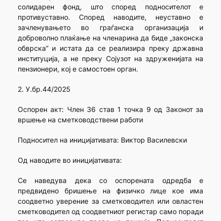
солидарен фонд, што според подносителот е
противуставно. Според наводите, неуставно е
зачленувањето во граѓанска организација и
доброволно плаќање на членарина да биде „законска
обврска” и истата да се реализира преку државна
институција, а не преку Сојузот на здруженијата на
пензионери, кој е самостоен орган.
2. У.бр.44/2025
Оспорен акт: Член 36 став 1 точка 9 од Законот за
вршење на сметководствени работи
Подносител на иницијативата: Виктор Василевски
Од наводите во иницијативата:
Се наведува дека со оспорената одредба е
предвидено бришење на физичко лице кое има
соодветно уверение за сметководител или овластен
сметководител од соодветниот регистар само поради