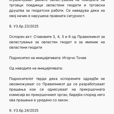
трговци поединци овластени геодети и трговски
друштва за геодетски работи. Се наведува дека на
овој начин е нарушена правната сигурност.
8. УЗ.бр.23/2025
Оспорен акт: Ставовите 3, 4, 5 и 6 од Правилникот за
овластување за овластен геодет и за именик на
овластени геодети
Подносител на иницијативата: Игорчо Точев
Од наводите на иницијативата:
Подносителот тврди дека оспорените одредби не
овозможуваат со Правилникот да се разработуваат
прашања кои се однесуваат на прекршочната
комисија во прекршочниот орган, бидејќи според него
ова прашање е уредено со закон.
9. УЗ.бр.24/2025