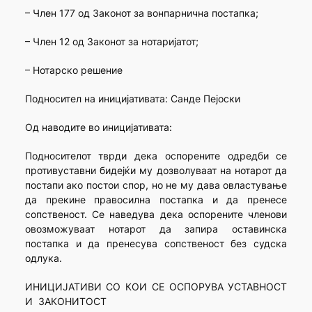
– Член 177 од Законот за вонпарнична постапка;
– Член 12 од Законот за нотаријатот;
– Нотарско решение
Подносител на иницијативата: Санде Пејоски
Од наводите во иницијативата:
Подносителот тврди дека оспорените одредби се
противуставни бидејќи му дозволуваат на нотарот да
постапи ако постои спор, но не му дава овластување
да прекине правосилна постапка и да пренесе
сопственост. Се наведува дека оспорените членови
овозможуваат нотарот да запира оставинска
постапка и да пренесува сопственост без судска
одлука.
ИНИЦИЈАТИВИ СО КОИ СЕ ОСПОРУВА УСТАВНОСТ
И ЗАКОНИТОСТ