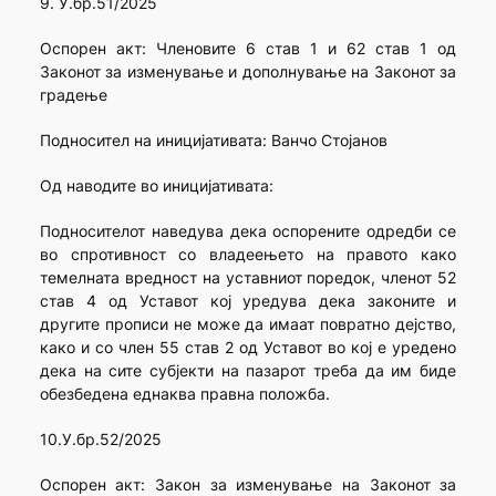
9. У.бр.51/2025
Оспорен акт: Членовите 6 став 1 и 62 став 1 од
Законот за изменување и дополнување на Законот за
градење
Подносител на иницијативата: Ванчо Стојанов
Од наводите во иницијативата:
Подносителот наведува дека оспорените одредби се
во спротивност со владеењето на правото како
темелната вредност на уставниот поредок, членот 52
став 4 од Уставот кој уредува дека законите и
другите прописи не може да имаат повратно дејство,
како и со член 55 став 2 од Уставот во кој е уредено
дека на сите субјекти на пазарот треба да им биде
обезбедена еднаква правна положба.
10.У.бр.52/2025
Оспорен акт: Закон за изменување на Законот за