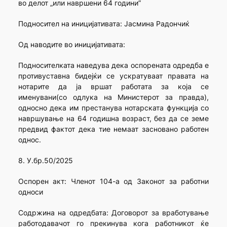
во делот „или навршени 64 години”
Подносител на иницијативата: Јасмина Радончиќ
Од наводите во иницијативата:
Подносителката наведува дека оспорената одредба е
противуставна бидејќи се ускратуваат правата на
нотарите да ја вршат работата за која се
именувани(со одлука на Министерот за правда),
односно дека им престанува нотарската функција со
навршување на 64 годишна возраст, без да се земе
предвид фактот дека тие немаат засновано работен
однос.
8. У.бр.50/2025
Оспорен акт: Членот 104-а од Законот за работни
односи
Содржина на одредбата: Договорот за вработување
работодавачот го прекинува кога работникот ќе