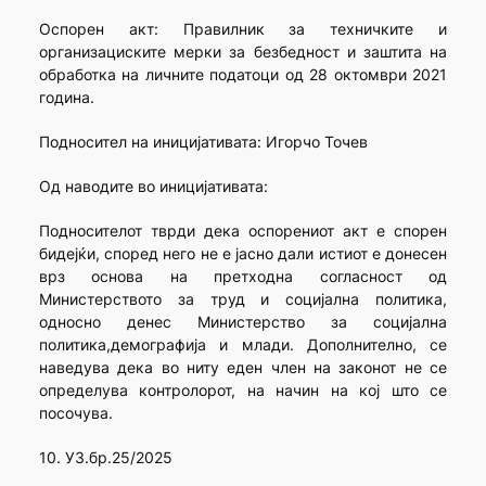
Оспорен акт: Правилник за техничките и
организациските мерки за безбедност и заштита на
обработка на личните податоци од 28 октомври 2021
година.
Подносител на иницијативата: Игорчо Точев
Од наводите во иницијативата:
Подносителот тврди дека оспорениот акт е спорен
бидејќи, според него не е јасно дали истиот е донесен
врз основа на претходна согласност од
Министерството за труд и социјална политика,
односно денес Министерство за социјална
политика,демографија и млади. Дополнително, се
наведува дека во ниту еден член на законот не се
определува контролорот, на начин на кој што се
посочува.
10. УЗ.бр.25/2025