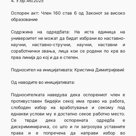
4. У.бр.46/2025
Оспорен акт: Член 160 став 6 од Законот за високо
образование
Содржина на одредбата: На иста единица на
универзитет не можат да бидат избрани во наставно-
научни, наставно-стручни, научни, наставни и
соработнички звања, лица кои се родени по крв во
прва линија до кој и да е степен.
Подносител на иницијативата: Кристина Димитријевиќ
Од наводите во иницијативата:
Подносителката наведува дека оспорениот член е
противуставен бидејќи секој има право на работа,
слободен избор на вработување и секому под
еднакви услови му е достапно секое работно место.
Се тврди дека оспорената одредба е
дискриминирачка, со што и ги загрозува уставните
права и е попречена да направи избор во