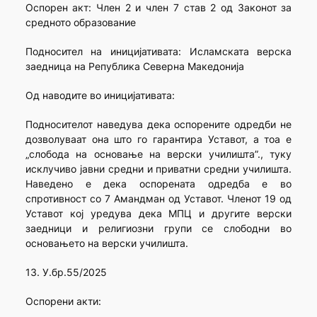
Оспорен акт: Член 2 и член 7 став 2 од Законот за
средното образование
Подносител на иницијативата: Исламската верска
заедница на Република Северна Македонија
Од наводите во иницијативата:
Подносителот наведува дека оспорените одредби не
дозволуваат она што го гарантира Уставот, а тоа е
„слобода на основање на верски училишта”., туку
исклучиво јавни средни и приватни средни училишта.
Наведено е дека оспорената одредба е во
спротивност со 7 Амандман од Уставот. Членот 19 од
Уставот кој уредува дека МПЦ и другите верски
заедници и религиозни групи се слободни во
основањето на верски училишта.
13. У.бр.55/2025
Оспорени акти: