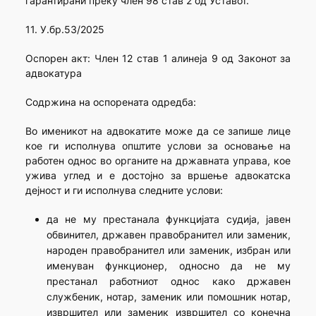
гарантирани преку член 98 став 2 од Уставот.
11. У.бр.53/2025
Оспорен акт: Член 12 став 1 алинеја 9 од Законот за
адвокатура
Содржина на оспорената одредба:
Во именикот на адвокатите може да се запише лице
кое ги исполнува општите услови за основање на
работен однос во органите на државната управа, кое
ужива углед и е достојно за вршење адвокатска
дејност и ги исполнува следните услови:
да не му престанала функцијата судија, јавен
обвинител, државен правобранител или заменик,
народен правобранител или заменик, избран или
именуван функционер, односно да не му
престанал работниот однос како државен
службеник, нотар, заменик или помошник нотар,
извршител или заменик извршител со конечна