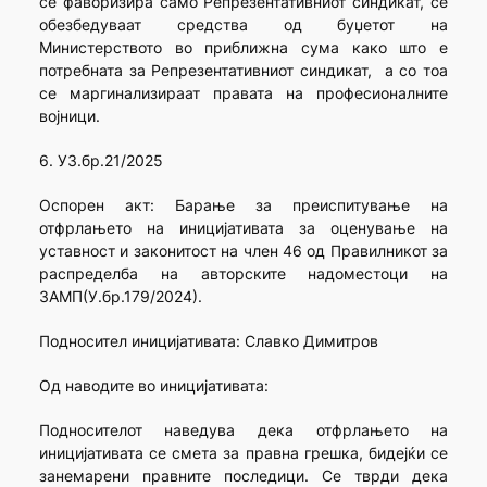
се фаворизира само Репрезентативниот синдикат, се
обезбедуваат средства од буџетот на
Министерството во приближна сума како што е
потребната за Репрезентативниот синдикат, а со тоа
се маргинализираат правата на професионалните
војници.
6. УЗ.бр.21/2025
Оспорен акт: Барање за преиспитување на
отфрлањето на иницијативата за оценување на
уставност и законитост на член 46 од Правилникот за
распределба на авторските надоместоци на
ЗАМП(У.бр.179/2024).
Подносител иницијативата: Славко Димитров
Од наводите во иницијативата:
Подносителот наведува дека отфрлањето на
иницијативата се смета за правна грешка, бидејќи се
занемарени правните последици. Се тврди дека