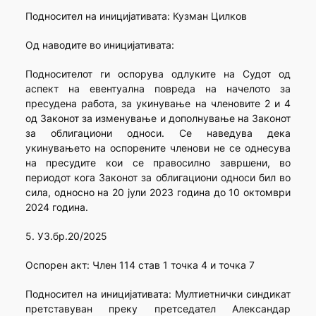
Подносител на иницијативата: Кузман Цилков
Од наводите во иницијативата:
Подносителот ги оспорува одлуките на Судот од
аспект на евентуална повреда на начелото за
пресудена работа, за укинување на членовите 2 и 4
од Законот за изменување и дополнување на Законот
за облигациони односи. Се наведува дека
укинувањето на оспорените членови не се однесува
на пресудите кои се правосилно завршени, во
периодот кога Законот за облигациони односи бил во
сила, односно на 20 јули 2023 година до 10 октомври
2024 година.
5. УЗ.бр.20/2025
Оспорен акт: Член 114 став 1 точка 4 и точка 7
Подносител на иницијативата: Мултиетнички синдикат
претставуван преку претседател Александар