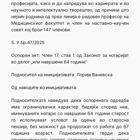
професијата, како и да напредува во кариерата и во
научното и интелектуално творештво, од причини што
нејзин роднина од прва линија е редовен професор на
Медицинскиот факултет и член на наставно-научен
совет кој брои 147 членови.
5. У.бр.47/2025
Оспорен акт: Член 17, став 1 од Законот за нотаријат
во делот „или навршени 64 години”
Подносител на иницијативата: Лорија Ваневска
Од наводите во иницијативата:
Подносителката наведува дека оспорената одредба
има ограничувачки карактер бидејќи според неа,
именуваните нотари со навршени 64 години старост
го исполнуваат условот за одење во старосна
пензија, без можност да продолжат со работа до 67
годишна возраст. Подносителката тврди дека
пензионирањето според старосна граница не може