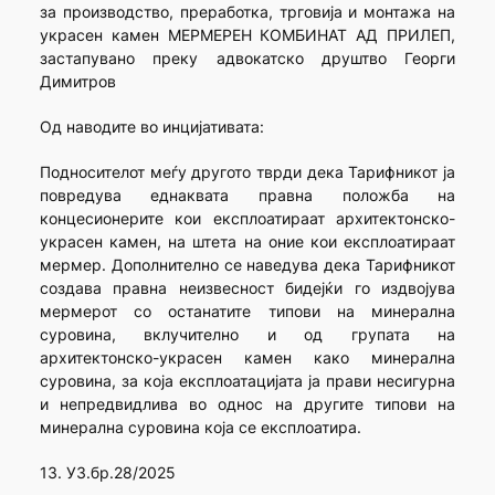
за производство, преработка, трговија и монтажа на
украсен камен МЕРМЕРЕН КОМБИНАТ АД ПРИЛЕП,
застапувано преку адвокатско друштво Георги
Димитров
Од наводите во инцијативата:
Подносителот меѓу другото тврди дека Тарифникот ја
повредува еднаквата правна положба на
концесионерите кои експлоатираат архитектонско-
украсен камен, на штета на оние кои експлоатираат
мермер. Дополнително се наведува дека Тарифникот
создава правна неизвесност бидејќи го издвојува
мермерот со останатите типови на минерална
суровина, вклучително и од групата на
архитектонско-украсен камен како минерална
суровина, за која експлоатацијата ја прави несигурна
и непредвидлива во однос на другите типови на
минерална суровина која се експлоатира.
13. УЗ.бр.28/2025