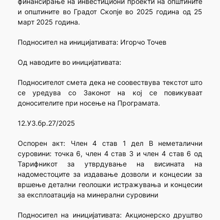
финансирање на инвестициони проекти на општините
и општините во Градот Скопје во 2025 година од 25
март 2025 година.
Подносител на иницијативата: Игорчо Точев
Oд наводите во иницијативата:
Подносителот смета дека не соовествува текстот што
се уредува со Законот на кој се повикуваат
доносителите при носење на Програмата.
12.УЗ.бр.27/2025
Оспорен акт: Член 4 став 1 дел B неметалични
суровини: точка 6, член 4 став 3 и член 4 став 6 од
Тарифникот за утврдување на висината на
надоместоците за издавање дозволи и концесии за
вршење детални геолошки истражувања и концесии
за експлоатација на минерални суровини
Подносител на иницијативата: Aкционерско друштво