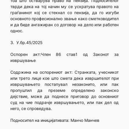
тоа што остварува право на пензија. Подносителот
тврди дека на тој начин му се ускратува правото на
граѓанинот кој се стекнал со пензија, да го изгуби
основното професионално звање како сметководител
и да биде ангажиран со договор на дело или работен
однос.
3. У.бр.45/2025
Оспорен акт:Член 86 став1 од Законот за
извршување
Содржина на оспорениот акт: Странката, учесникот
или трето лице коe што смета дека извршителот при
извршувањето постапувал незаконито, или пак
пропуштил да преземе определено законско
дејствие, може да поднесе приговор до основниот
суд на чие подрачје извршувањето, или пак дел од
него, се спроведува.
Подносител на иницијативата: Манчо Манчев