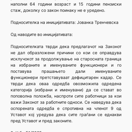
наполни 64 години возраст и 15 години пензиски
стаж, доколку со закон поинаку не е уредено.
Подносителка на иницијативата: Јованка Тренчевска
Од наводите во иницијативата:
Подносителката тврди дека предлагачот на Законот
не дал образложени причини со кои се оправдува
исклучокот за продолжување на старосната граница
на избраните и именуваните функционери и го
поставува прашањето дали именуваните
функционери претставуваат дефицитарен кадар. Се
тврди дека оваа одредба овозможила одредена
категорија (избрани и именувани) да се стават во
поповолна положба, наспроти сите работници за кои
важи Законот за работните односи. Се наведува дека
оспорената одредба е спротивна на членот 9 од
Уставот кој уредува дека сите граѓани се еднакви
пред Уставот и пред законите.