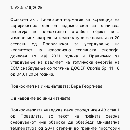
1. УЗ.бр.16/2025
Оспорен акт: Табеларен норматив за корекција на
варијабилниот дел од надоместокот за топлинска
енергија во колективен станбен објект кога
измерените внатрешни температури се помали од 20
степени од Правилникот за утврдување на
квалитетот на испорачана топлинска енергија,
донесен во мај 2021 година и Правилник за
утврдување на квалитет на топлинска енергија на
ЕСМ снабдување со топлина ДООЕЛ Скопје бр. 11-18
од 04.01.2024 година.
Подносител на иницијативата: Вера Георгиева
Од наводите во иницијативата:
Подносителката наведува дека според член 43 став 1
од Правилата, во текот на грејната сезона
снабдувачот има обврска да обезбеди минимална
температура од 20+1 степени во грејните простории