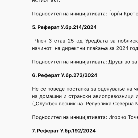
истиот акт.
Подносител на иницијативата: Ѓорѓи Крсте
5. Реферат У.бр.214/2024
Член 3 став 25 од Уредбата за поблис
начинот на директни плаќања за 2024 год
Подносител на иницијативата: Друштво з
6. Реферат У.бр.272/2024
Не се поведе постапка за оценување на 
на домашни и странски авиопревозници и
(„Службен весник на Република Северна Ма
Подносител на иницијативата: Игорчо Точ
7. Реферат У.бр.192/2024