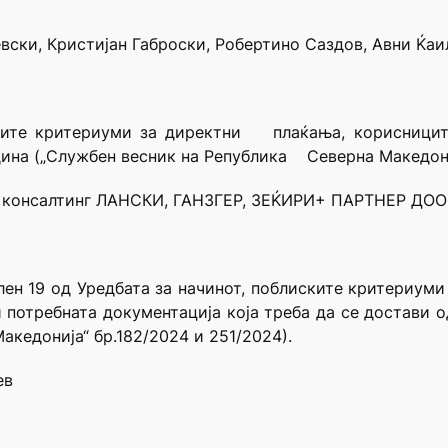
вски, Кристијан Габроски, Робертино Саздов, Авни Ќаи
ките критериуми за директни плаќања, корисниците
ина („Службен весник на Република Северна Македониј
а консалтинг ЛАНСКИ, ГАНЗГЕР, ЗЕЌИРИ+ ПАРТНЕР ДОО
член 19 од Уредбата за начинот, поблиските критериу
 потребната документација која треба да се достави 
кедонија“ бр.182/2024 и 251/2024).
ев