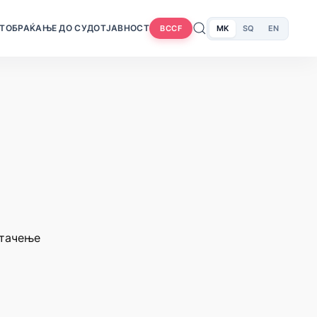
Т
ОБРАЌАЊЕ ДО СУДОТ
ЈАВНОСТ
MK
SQ
EN
BCCF
штачење