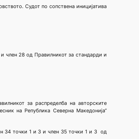
овството. Судот по сопствена иницијатива
а и член 28 од Правилникот за стандарди и
авилникот за распределба на авторските
весник на Република Северна Македонија“
н 34 точки 1 и 3 и член 35 точки 1 и 3 од