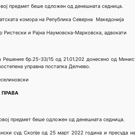
овој предмет беше одложен од денешната седница.
катската комора на Република Северна Македонија
ар Ристески и Рајна Наумовска-Марковска, адвокати
 Решение бр.25-33/15 од 21.01.202 донесено од Мини
востепена управна постапка Делчево.
Веселиновски
И ПРАВА
 овој предмет беше одложен од денешната седница.
нски суд Скопје од 25 март 2022 година и пресуда н