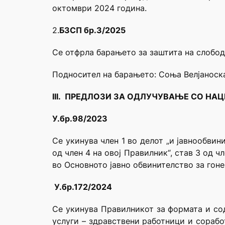
октомври 2024 година.
2.
БЗСП бр.3/2025
Се отфрла барањето за заштита на слобод
Подносител на барањето: Соња Велјаноск
III. ПРЕДЛОЗИ ЗА ОДЛУЧУВАЊЕ СО НА
У.бр.98/2023
Се укинува член 1 во делот „и јавнообвин
од член 4 на овој Правилник“, став 3 од ч
во Основното јавно обвинителство за гоне
У.бр.172/2024
Се укинува Правилникот за формата и сод
услуги – здравствени работници и сорабо