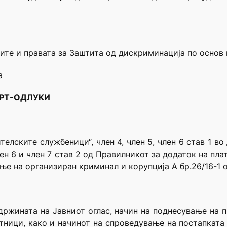
ите и правата за Заштита од дискриминација по основ
а
ЦРТ-ОДЛУКИ
ителските службеници“, член 4, член 5, член 6 став 1 в
лен 6 и член 7 став 2 од Правилникот за додаток на пл
ње на организиран криминал и корупција А бр.26/16-1 о
ржината на Јавниот оглас, начин на поднесување на п
тници, како и начинот на спроведување на постапката 