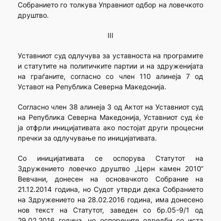
Собранието го толкува Управниот одбор на ловечкото
друштво.
III
Уставниот суд одлучува за уставноста на програмите
и статутите на политичките партии и на здруженијата
на граѓаните, согласно со член 110 алинеја 7 од
Уставот на Република Северна Македонија.
Согласно член 38 алинеја 3 од Актот на Уставниот суд
на Република Северна Македонија, Уставниот суд ќе
ја отфрли иницијативата ако постојат други процесни
пречки за одлучување по иницијативата.
Со иницијативата се оспорува Статутот на
Здружението ловечко друштво „Церн камен 2010“
Вевчани, донесен на основачкото Собрание на
21.12.2014 година, но Судот утврди дека Собранието
на Здружението на 28.02.2016 година, има донесено
нов текст на Статутот, заведен со бр.05-9/1 од
29.02.2016 година, но оспорените одредби со иста