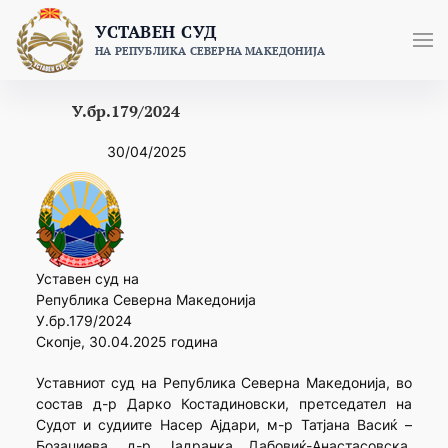
Skip
УСТАВЕН СУД
to
НА РЕПУБЛИКА СЕВЕРНА МАКЕДОНИЈА
content
У.бр.179/2024
30/04/2025
Уставен суд на
Република Северна Македонија
У.бр.179/2024
Скопје, 30.04.2025 година
Уставниот суд на Република Северна Македонија, во
состав д-р Дарко Костадиновски, претседател на
Судот и судиите Насер Ајдари, м-р Татјана Васиќ –
Бозаџиева, д-р Јадранка Дабовиќ-Анастасовска,