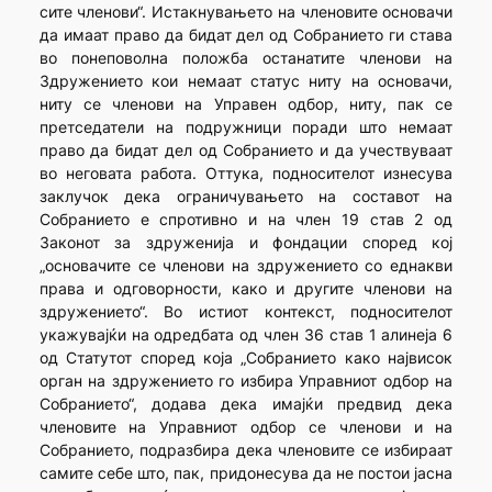
сите членови“. Истакнувањето на членовите основачи
да имаат право да бидат дел од Собранието ги става
во понеповолна положба останатите членови на
Здружението кои немаат статус ниту на основачи,
ниту се членови на Управен одбор, ниту, пак се
претседатели на подружници поради што немаат
право да бидат дел од Собранието и да учествуваат
во неговата работа. Оттука, подносителот изнесува
заклучок дека ограничувањето на составот на
Собранието е спротивно и на член 19 став 2 од
Законот за здруженија и фондации според кој
„основачите се членови на здружението со еднакви
права и одговорности, како и другите членови на
здружението“. Во истиот контекст, подносителот
укажувајќи на одредбата од член 36 став 1 алинеја 6
од Статутот според која „Собранието како највисок
орган на здружението го избира Управниот одбор на
Собранието“, додава дека имајќи предвид дека
членовите на Управниот одбор се членови и на
Собранието, подразбира дека членовите се избираат
самите себе што, пак, придонесува да не постои јасна