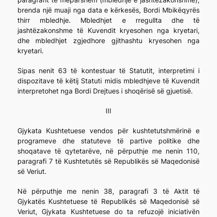
brenda një muaji nga data e kërkesës, Bordi Mbikëqyrës
thirr mbledhje. Mbledhjet e rregullta dhe të
jashtëzakonshme të Kuvendit kryesohen nga kryetari,
dhe mbledhjet zgjedhore gjithashtu kryesohen nga
kryetari.
Sipas nenit 63 të kontestuar të Statutit, interpretimi i
dispozitave të këtij Statuti midis mbledhjeve të Kuvendit
interpretohet nga Bordi Drejtues i shoqërisë së gjuetisë.
III
Gjykata Kushtetuese vendos për kushtetutshmërinë e
programeve dhe statuteve të partive politike dhe
shoqatave të qytetarëve, në përputhje me nenin 110,
paragrafi 7 të Kushtetutës së Republikës së Maqedonisë
së Veriut.
Në përputhje me nenin 38, paragrafi 3 të Aktit të
Gjykatës Kushtetuese të Republikës së Maqedonisë së
Veriut, Gjykata Kushtetuese do ta refuzojë iniciativën