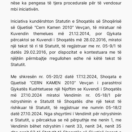
nëse ka pengesa të tjera procedurale për të vendosur
mbi iniciativën.
Iniciativa kundërshton Statutin e Shoqatës së Shoqërisë
së Gjuetisë “Cern Kamen 2010” Vevçan, të miratuar në
Kuvendin themelues më 21.12.2014, por Gjykata
përcaktoi se Kuvendi i Shoqatës më 28.02.2016, miratoi
një tekst të ri të Statutit, të regjistruar me nr. 05-9/1 të
datës 29.02.2016, por dispozitat e kontestuara me të
njëjtën përmbajtje rregullohen edhe në këtë tekst të
Statutit.
Me shkresën nr. 05-20/2 datë 17.12.2024, Shoqata e
Gjuetisë “CERN KAMEN 2010” Vevçan i parashtroi
Gjykatës Kushtetuese një Njoftim se Kuvendi i Shoqatës
më 27.10.2024 miratoi Vendimin nr. 05-18/1 për
ndryshimin e Statutit të Shoqatës dhe një tekst të
rishikuar të Statutit, të regjistruar me numrin 05-18/2
datë 27.10.2024. Nga shqyrtimi i Vendimit për ndryshimin
e Statutit, u përcaktua se në përputhje me nenin 1, me
Vendimin bëhet ndryshim i nenit 33, nenit 34, nenit 35