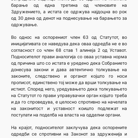
барање од една третина од членовите на
Здружението, а истата се одржува најдоцна во рок
од 30 дена од денот на поднесување на барањето за
одржување.
Во однос на оспорениот член 63 од Статутот, во
иницијативата се наведува дека оваа одредба не е во
согласност со член 68 став 1 алинеја 2 од Уставот.
Подносителот прави аналогија со оваа уставна норма
од причина што со истата е уредено дека Собранието
донесува закони и дава автентично толкување на
законите, следствено и органот којшто го носи
прописот, единствено тој може да врши толкување на
истиот. Според него, уредувањето дека толкувањето
на Статутот го прави управувачки орган којшто треба
и да го спроведува, е целосно спротивно на начелата
на законитост и уставност коишто подлежат на
постулати на поделба на власта на одделни органи.
На крајот, подносителот заклучува дека оспорените
одредби се спротивни на Законот за здруженија и