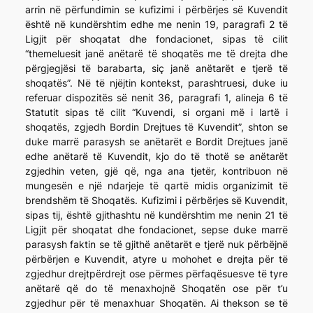
arrin në përfundimin se kufizimi i përbërjes së Kuvendit
është në kundërshtim edhe me nenin 19, paragrafi 2 të
Ligjit për shoqatat dhe fondacionet, sipas të cilit
“themeluesit janë anëtarë të shoqatës me të drejta dhe
përgjegjësi të barabarta, siç janë anëtarët e tjerë të
shoqatës”. Në të njëjtin kontekst, parashtruesi, duke iu
referuar dispozitës së nenit 36, paragrafi 1, alineja 6 të
Statutit sipas të cilit “Kuvendi, si organi më i lartë i
shoqatës, zgjedh Bordin Drejtues të Kuvendit”, shton se
duke marrë parasysh se anëtarët e Bordit Drejtues janë
edhe anëtarë të Kuvendit, kjo do të thotë se anëtarët
zgjedhin veten, gjë që, nga ana tjetër, kontribuon në
mungesën e një ndarjeje të qartë midis organizimit të
brendshëm të Shoqatës. Kufizimi i përbërjes së Kuvendit,
sipas tij, është gjithashtu në kundërshtim me nenin 21 të
Ligjit për shoqatat dhe fondacionet, sepse duke marrë
parasysh faktin se të gjithë anëtarët e tjerë nuk përbëjnë
përbërjen e Kuvendit, atyre u mohohet e drejta për të
zgjedhur drejtpërdrejt ose përmes përfaqësuesve të tyre
anëtarë që do të menaxhojnë Shoqatën ose për t’u
zgjedhur për të menaxhuar Shoqatën. Ai thekson se të