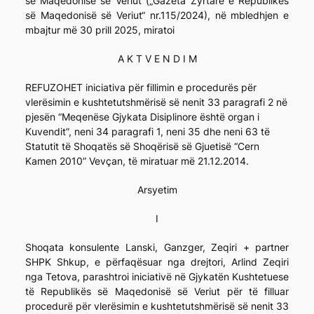
së Maqedonisë së Veriut („Gazeta Zyrtare e Republikës
së Maqedonisë së Veriut“ nr.115/2024), në mbledhjen e
mbajtur më 30 prill 2025, miratoi
A K T V E N D I M
REFUZOHET iniciativa për fillimin e procedurës për
vlerësimin e kushtetutshmërisë së nenit 33 paragrafi 2 në
pjesën “Meqenëse Gjykata Disiplinore është organ i
Kuvendit”, neni 34 paragrafi 1, neni 35 dhe neni 63 të
Statutit të Shoqatës së Shoqërisë së Gjuetisë “Cern
Kamen 2010” Vevçan, të miratuar më 21.12.2014.
Arsyetim
I
Shoqata konsulente Lanski, Ganzger, Zeqiri + partner
SHPK Shkup, e përfaqësuar nga drejtori, Arlind Zeqiri
nga Tetova, parashtroi iniciativë në Gjykatën Kushtetuese
të Republikës së Maqedonisë së Veriut për të filluar
procedurë për vlerësimin e kushtetutshmërisë së nenit 33