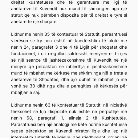
drejtat kushtetuese dhe të garantuara me ligj të
anëtarëve të Kuvendit nuk mund të shmangen nga një
statut që nuk përmban dispozita për të drejtat e tyre si
anëtarë të një shoqate.
Lidhur me nenin 35 të kontestuar të Statutit, parashtruesi
vlerëson se ky nen është në kundërshtim të plotë me
nenin 24, paragrafët 3 dhe 4 të Ligjit për shoqatat dhe
fondacionet, i cili rregullon saktësisht mënyrën e thirrjes
së një seance të jashtëzakonshme të Kuvendit në një
mënyrë që përcakton se mbledhja e jashtëzakonshme
mund të mbahet me kërkesë me shkrim nga një e treta e
anëtarëve të Shoqatës, dhe ajo duhet të mbahet jo më
vonë se 30 ditë nga dita e paraqitjes së kërkesës për
mbajtjen e saj.
Lidhur me nenin 63 të kontestuar të Statutit, në iniciativë
theksohet se kjo dispozitë nuk është në përputhje me
nenin 68, paragrafi 1, alineja 2 të Kushtetutës.
Parashtruesi bën një analogji me këtë normë kushtetuese
sepse përcakton se Kuvendi miraton ligje dhe jep një
interpretim autentik të ligjeve, dhe rrjedhimisht, organi që