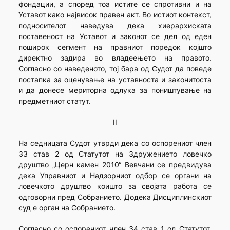
фондации, а според тоа истите се спротивни и на
Уставот како највисок правен акт. Во истиот контекст,
подносителот наведува дека хиерархиската
поставеност на Уставот и законот се дел од еден
поширок сегмент на правниот поредок којшто
директно задира во владеењето на правото.
Согласно со наведеното, тој бара од Судот да поведе
постапка за оценување на уставноста и законитоста
и да донесе мериторна одлука за поништување на
предметниот статут.
II
На седницата Судот утврди дека со оспорениот член
33 став 2 од Статутот на Здружението ловечко
друштво „Церн камен 2010“ Вевчани се предвидува
дека Управниот и Надзорниот одбор се органи на
ловечкото друштво коишто за својата работа се
одговорни пред Собранието. Додека Дисциплинскиот
суд е орган на Собранието.
Согласно со оспорениот член 34 став 1 од Статутот,