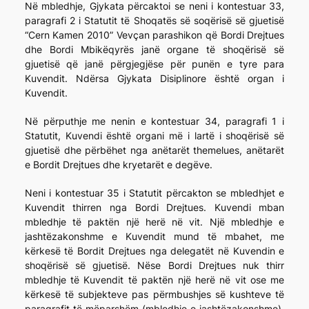
Në mbledhje, Gjykata përcaktoi se neni i kontestuar 33,
paragrafi 2 i Statutit të Shoqatës së soqërisë së gjuetisë
“Cern Kamen 2010” Vevçan parashikon që Bordi Drejtues
dhe Bordi Mbikëqyrës janë organe të shoqërisë së
gjuetisë që janë përgjegjëse për punën e tyre para
Kuvendit. Ndërsa Gjykata Disiplinore është organ i
Kuvendit.
Në përputhje me nenin e kontestuar 34, paragrafi 1 i
Statutit, Kuvendi është organi më i lartë i shoqërisë së
gjuetisë dhe përbëhet nga anëtarët themelues, anëtarët
e Bordit Drejtues dhe kryetarët e degëve.
Neni i kontestuar 35 i Statutit përcakton se mbledhjet e
Kuvendit thirren nga Bordi Drejtues. Kuvendi mban
mbledhje të paktën një herë në vit. Një mbledhje e
jashtëzakonshme e Kuvendit mund të mbahet, me
kërkesë të Bordit Drejtues nga delegatët në Kuvendin e
shoqërisë së gjuetisë. Nëse Bordi Drejtues nuk thirr
mbledhje të Kuvendit të paktën një herë në vit ose me
kërkesë të subjekteve pas përmbushjes së kushteve të
paragrafit të mëparshëm (mbledhje e jashtëzakonshme),