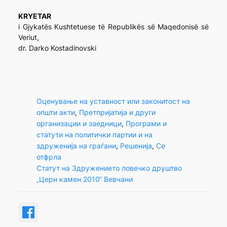
KRYETAR
i Gjykatës Kushtetuese të Republikës së Maqedonisë së
Veriut,
dr. Darko Kostadinovski
Оценување на уставност или законитост на
општи акти
, 
Претпријатија и други
организации и заедници
, 
Програми и
статути на политички партии и на
здруженија на граѓани
, 
Решенија
, 
Се
отфрла
Статут на Здружението ловечко друштво
„Церн камен 2010“ Вевчани