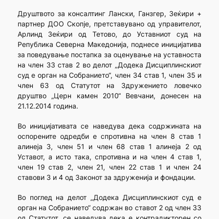
Друштвото за консалтинг Лански, Ганзгер, Зеќири +
партнер ДОО Скопје, претставувано од управителот,
Арлинд Зеќири од Тетово, до Уставниот суд на
Република Северна Македонија, поднесе иницијатива
за поведување постапка за оценување на уставноста
на член 33 став 2 во делот „Додека Дисциплинскиот
суд е орган на Собранието“, член 34 став 1, член 35 и
член 63 од Статутот на Здружението ловечко
друштво „Церн камен 2010“ Вевчани, донесен на
21.12.2014 година.
Во иницијативата се наведува дека содржината на
оспорените одредби е спротивна на член 8 став 1
алинеја 3, член 51 и член 68 став 1 алинеја 2 од
Уставот, а исто така, спротивна и на член 4 став 1,
член 19 став 2, член 21, член 22 став 1 и член 24
ставови 3 и 4 од Законот за здруженија и фондации.
Во поглед на делот „Додека Дисциплинскиот суд е
орган на Собранието“ содржан во ставот 2 од член 33
од Статутот, се наведува дека е контрадикторен со