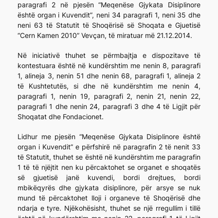
paragrafi 2 në pjesën “Meqenëse Gjykata Disiplinore
është organ i Kuvendit”, neni 34 paragrafi 1, neni 35 dhe
neni 63 të Statutit të Shoqërisë së Shoqata e Gjuetisë
“Cern Kamen 2010” Vevçan, të miratuar më 21.12.2014.
Në iniciativë thuhet se përmbajtja e dispozitave të
kontestuara është në kundërshtim me nenin 8, paragrafi
1, alineja 3, nenin 51 dhe nenin 68, paragrafi 1, alineja 2
të Kushtetutës, si dhe në kundërshtim me nenin 4,
paragrafi 1, nenin 19, paragrafi 2, nenin 21, nenin 22,
paragrafi 1 dhe nenin 24, paragrafi 3 dhe 4 të Ligjit për
Shoqatat dhe Fondacionet.
Lidhur me pjesën “Meqenëse Gjykata Disiplinore është
organ i Kuvendit” e përfshirë në paragrafin 2 të nenit 33
të Statutit, thuhet se është në kundërshtim me paragrafin
1 të të njëjtit nen ku përcaktohet se organet e shoqatës
së gjuetisë janë kuvendi, bordi drejtues, bordi
mbikëqyrës dhe gjykata disiplinore, për arsye se nuk
mund të përcaktohet lloji i organeve të Shoqërisë dhe
ndarja e tyre. Njëkohësisht, thuhet se një rregullim i tillë