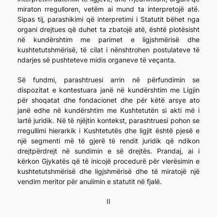
miraton rregulloren, vetëm ai mund ta interpretojë atë.
Sipas tij, parashikimi që interpretimi i Statutit bëhet nga
organi drejtues që duhet ta zbatojë atë, është plotësisht
në kundërshtim me parimet e ligjshmërisë dhe
kushtetutshmërisë, të cilat i nënshtrohen postulateve të
ndarjes së pushteteve midis organeve të veçanta.
Së fundmi, parashtruesi arrin në përfundimin se
dispozitat e kontestuara janë në kundërshtim me Ligjin
për shoqatat dhe fondacionet dhe për këtë arsye ato
janë edhe në kundërshtim me Kushtetutën si akti më i
lartë juridik. Në të njëjtin kontekst, parashtruesi pohon se
rregullimi hierarkik i Kushtetutës dhe ligjit është pjesë e
një segmenti më të gjerë të rendit juridik që ndikon
drejtpërdrejt në sundimin e së drejtës. Prandaj, ai i
kërkon Gjykatës që të inicojë procedurë për vlerësimin e
kushtetutshmërisë dhe ligjshmërisë dhe të miratojë një
vendim meritor për anulimin e statutit në fjalë.
II