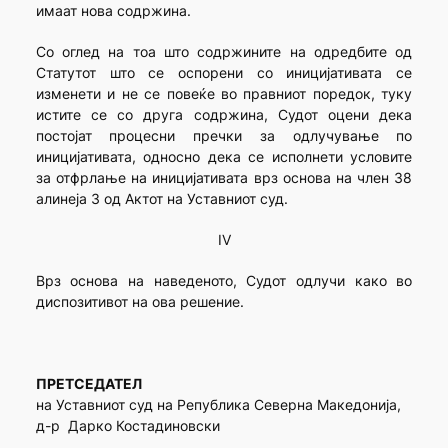
имаат нова содржина.
Со оглед на тоа што содржините на одредбите од
Статутот што се оспорени со иницијативата се
изменети и не се повеќе во правниот поредок, туку
истите се со друга содржина, Судот оцени дека
постојат процесни пречки за одлучување по
иницијативата, односно дека се исполнети условите
за отфрлање на иницијативата врз основа на член 38
алинеја 3 од Актот на Уставниот суд.
IV
Врз основа на наведеното, Судот одлучи како во
диспозитивот на ова решение.
ПРЕТСЕДАТЕЛ
на Уставниот суд на Република Северна Македонија,
д-р Дарко Костадиновски