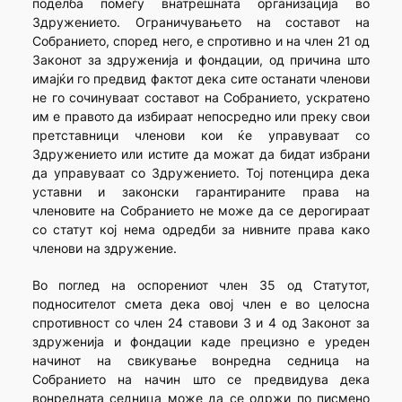
поделба помеѓу внатрешната организација во
Здружението. Ограничувањето на составот на
Собранието, според него, е спротивно и на член 21 од
Законот за здруженија и фондации, од причина што
имајќи го предвид фактот дека сите останати членови
не го сочинуваат составот на Собранието, ускратено
им е правото да избираат непосредно или преку свои
претставници членови кои ќе управуваат со
Здружението или истите да можат да бидат избрани
да управуваат со Здружението. Тој потенцира дека
уставни и законски гарантираните права на
членовите на Собранието не може да се дерогираат
со статут кој нема одредби за нивните права како
членови на здружение.
Во поглед на оспорениот член 35 од Статутот,
подносителот смета дека овој член е во целосна
спротивност со член 24 ставови 3 и 4 од Законот за
здруженија и фондации каде прецизно е уреден
начинот на свикување вонредна седница на
Собранието на начин што се предвидува дека
вонредната седница може да се одржи по писмено