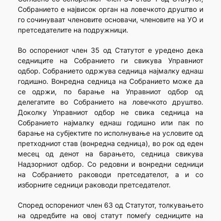
Собранието е највисок орган на ловечкото друштво и
го сочинуваат членовите основачи, членовите на УО и
претседателите на подружници.
Во оспорениот член 35 од Статутот е уредено дека
седниците на Собранието ги свикува Управниот
одбор. Собранието одржува седница најмалку еднаш
годишно. Вонредна седница на Собранието може да
се одржи, по барање на Управниот одбор од
делегатите во Собранието на ловечкото друштво.
Доколку Управниот одбор не свика седница на
Собранието најмалку еднаш годишно или пак по
барање на субјектите по исполнување на условите од
претходниот став (вонредна седница), во рок од еден
месец од денот на барањето, седница свикува
Надзорниот одбор. Со редовни и вонредни седници
на Собранието раководи претседателот, а и со
изборните седници раководи претседателот.
Според оспорениот член 63 од Статутот, толкувањето
на одредбите на овој статут помеѓу седниците на