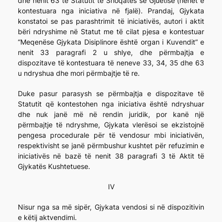
dhe nenit 63 të Statutit të Shoqatës së Gjuetisë (nenet e
kontestuara nga iniciativa në fjalë). Prandaj, Gjykata
konstatoi se pas parashtrimit të iniciativës, autori i aktit
bëri ndryshime në Statut me të cilat pjesa e kontestuar
“Meqenëse Gjykata Disiplinore është organ i Kuvendit” e
nenit 33 paragrafi 2 u shlye, dhe përmbajtja e
dispozitave të kontestuara të neneve 33, 34, 35 dhe 63
u ndryshua dhe mori përmbajtje të re.
Duke pasur parasysh se përmbajtja e dispozitave të
Statutit që kontestohen nga iniciativa është ndryshuar
dhe nuk janë më në rendin juridik, por kanë një
përmbajtje të ndryshme, Gjykata vlerësoi se ekzistojnë
pengesa procedurale për të vendosur mbi iniciativën,
respektivisht se janë përmbushur kushtet për refuzimin e
iniciativës në bazë të nenit 38 paragrafi 3 të Aktit të
Gjykatës Kushtetuese.
IV
Nisur nga sa më sipër, Gjykata vendosi si në dispozitivin
e këtij aktvendimi.