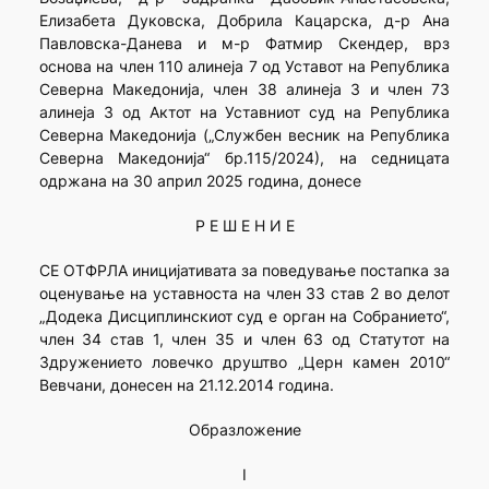
Елизабета Дуковска, Добрила Кацарска, д-р Ана
Павловска-Данева и м-р Фатмир Скендер, врз
основа на член 110 алинеја 7 од Уставот на Република
Северна Македонија, член 38 алинеја 3 и член 73
алинеја 3 од Актот на Уставниот суд на Република
Северна Македонија („Службен весник на Република
Северна Македонија“ бр.115/2024), на седницата
одржана на 30 април 2025 година, донесе
Р Е Ш Е Н И Е
СЕ ОТФРЛА иницијативата за поведување постапка за
оценување на уставноста на член 33 став 2 во делот
„Додека Дисциплинскиот суд е орган на Собранието“,
член 34 став 1, член 35 и член 63 од Статутот на
Здружението ловечко друштво „Церн камен 2010“
Вевчани, донесен на 21.12.2014 година.
Образложение
I