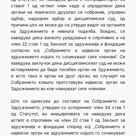
ставот 1 од истиот член каде е определено дека
органи на ловечкото друштво се собрание, управен
одбор, надзорен одбор и дисциплински суд, од
причина што не може да се утврди видот на органите
на Здружението и нивната поделба. Воедно, се
наведува дека ваквото уредување е спротивно и на
член 22 став 1 од Законот за здруженија и фондации
согласно кој „Собранието е највисок орган на
здружението којшто го сочинуваат сите членови“. Се
изведува заклучок дека дисциплинскиот суд не може
истовремено да биде посебен орган на Здужението,
а исто така и орган на друг орган, во случајот на
Собранието коешто претставува највисок орган на
Здружението во кое членуваат сите членови.
Што се однесува до составот на Собранието на
Здружението, утврден со оспорениот член 34 став 1
од Статутот, во иницијативата се наведува дека
истиот е спротивен на член 22 став 1 од Законот за
здруженија и фондации според кој „Собранието е
највисок орган на здружението којшто го сочинуваат