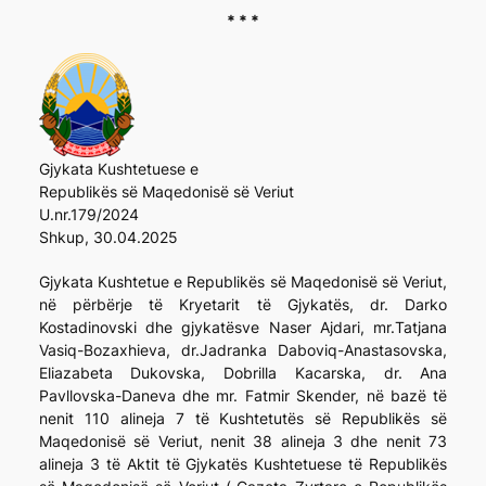
* * *
Gjykata Kushtetuese e
Republikës së Maqedonisë së Veriut
U.nr.179/2024
Shkup, 30.04.2025
Gjykata Kushtetue e Republikës së Maqedonisë së Veriut,
në përbërje të Kryetarit të Gjykatës, dr. Darko
Kostadinovski dhe gjykatësve Naser Ajdari, mr.Tatjana
Vasiq-Bozaxhieva, dr.Jadranka Daboviq-Anastasovska,
Eliazabeta Dukovska, Dobrilla Kacarska, dr. Ana
Pavllovska-Daneva dhe mr. Fatmir Skender, në bazë të
nenit 110 alineja 7 të Kushtetutës së Republikës së
Maqedonisë së Veriut, nenit 38 alineja 3 dhe nenit 73
alineja 3 të Aktit të Gjykatës Kushtetuese të Republikës