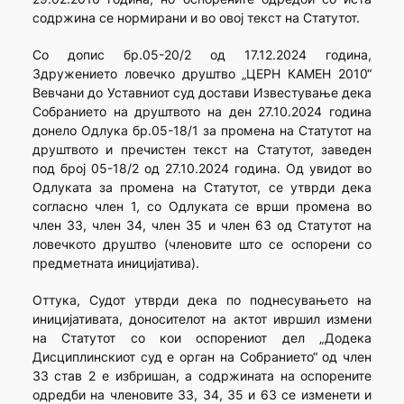
содржина се нормирани и во овој текст на Статутот.
Со допис бр.05-20/2 од 17.12.2024 година,
Здружението ловечко друштво „ЦЕРН КАМЕН 2010“
Вевчани до Уставниот суд достави Известување дека
Собранието на друштвото на ден 27.10.2024 година
донело Одлука бр.05-18/1 за промена на Статутот на
друштвото и пречистен текст на Статутот, заведен
под број 05-18/2 од 27.10.2024 година. Од увидот во
Одлуката за промена на Статутот, се утврди дека
согласно член 1, со Одлуката се врши промена во
член 33, член 34, член 35 и член 63 од Статутот на
ловечкото друштво (членовите што се оспорени со
предметната иницијатива).
Оттука, Судот утврди дека по поднесувањето на
иницијативата, доносителот на актот ивршил измени
на Статутот со кои оспорениот дел „Додека
Дисциплинскиот суд е орган на Собранието“ од член
33 став 2 е избришан, а содржината на оспорените
одредби на членовите 33, 34, 35 и 63 се изменети и