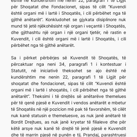
është në kundërshtim me nenin 22, paragrafi 1 të Ligjit
për Shoqatat dhe Fondacionet, sipas të cilit “Kuvendi
është organi më i lartë i Shoqatës, i cili përbëhet nga të
gjithë anëtarët”. Konkludohet se gjykata disiplinore nuk
mund të jetë njëkohësisht një organ i veçantë i Shoqatës,
dhe gjithashtu një organ i një organi tjetër, në rastin e
Kuvendit, i cili është organi më i lartë i Shoqatës, i cili
përbëhet nga të gjithë anëtarët.
Sa i përket përbërjes së Kuvendit të Shoqatës, të
përcaktuar nga neni 34, paragrafi 1 i kontestuar i
Statutit, në iniciativë theksohet se ajo është në
kundërshtim me nenin 22, paragrafi 1 të Ligjit për
shoqatat dhe fondacionet, sipas të cilit “Kuvendi është
organi më i lartë i shoqatës, i cili përbëhet nga të gjithë
anëtarët”. Theksimi i të drejtës së anëtarëve themelues
për të qenë pjesë e Kuvendit i vendos anëtarët e mbetur
të Shoqatës në një pozicion më pak të favorshëm, të cilët
nuk kanë statusin e themeluesve, as nuk janë anëtarë të
Bordit Drejtues, as nuk janë kryetar të filialeve dhe për
këtë arsye nuk kanë të drejtë të jenë pjesë e Kuvendit
dhe të marrin pjesë në punën e tij. Prandaj, parashtruesi