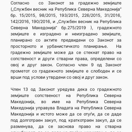
Согласно со Законот за градежно земјиште
(„Службен весник на Република Северна Македонија”
бр. 15/2015, 98/2015, 193/2015, 226/2015, 31/2016,
142/2016, 190/2016, и „Службен весник на Република
Северна Македонија“ бр.275/2019 ), градежното
земјиште е изградено и неизградено земјиште,
планирано со актите предвидени со Законот за
просторното и урбанистичкото планирање. На
градежно земјиште може да се стекнат право на
сопственост и други стварни права, определени со
овој и друг закон. Согласно член 9 од Законот
прометот со градежното земјиште е слободен и се
врши под услови утврдени со овој и друг закон.
Член 13 од Законот уредува дека со градежното
земјиште сопственост на Република Северна
Македонија, во име на Република Северна
Македонија управува Владата на Република Северна
Македонија и истото може да се отуѓи, да се даде
под долготраен закуп, под краткотраен закуп, да се
разменува, да сe заснова право на стварна