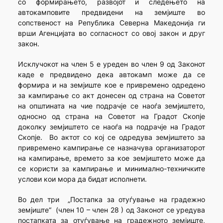
со формирањето, развојот и следењето на
автокамповите предвидени на земјиште во
сопственост на Република Северна Македонија ги
врши Агенцијата во согласност со овој закон и друг
закон.
Исклучокот на член 5 е уреден во член 9 од Законот
каде е предвидено дека автокамп може да се
формира и на земјиште кое е привремено одредено
за кампирање со акт донесен од страна на Советот
на општината на чие подрачје се наоѓа земјиштето,
односно од страна на Советот на Градот Скопје
доколку земјиштето се наоѓа на подрачје на Градот
Скопје. Во актот со кој се одредува земјиштето за
привремено кампирање се назначува организаторот
на кампирање, времето за кое земјиштето може да
се користи за кампирање и минимално-техничките
услови кои мора да бидат исполнети.
Во дел три „Постапка за отуѓување на градежно
земјиште“ (член 10 – член 28 ) од Законот се уредува
постапката за отуѓување на градежното земјиште,