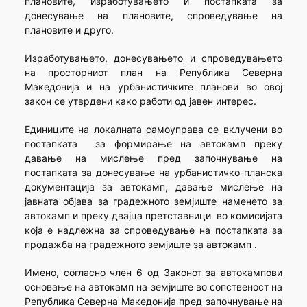
плановите, изработувањето и постапката за
донесување на плановите, спроведување на
плановите и друго.
Изработувањето, донесувањето и спроведувањето
на просторниот план на Република Северна
Македонија и на урбанистичките планови во овој
закон се утврдени како работи од јавен интерес.
Единиците на локалната самоуправа се вклучени во
постапката за формирање на автокамп преку
давање на мислење пред започнување на
постапката за донесување на урбанистичко-планска
документација за автокамп, давање мислење на
јавната објава за градежното земјиште наменето за
автокамп и преку двајца претставници во комисијата
која е надлежна за спроведување на постапката за
продажба на градежното земјиште за автокамп .
Имено, согласно член 6 од Законот за автокампови
основање на автокамп на земјиште во сопственост на
Република Северна Македонија пред започнување на