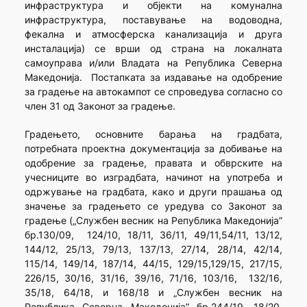
инфраструктура и објекти на комунална
инфраструктура, поставување на водоводна,
фекална и атмосферска канализација и друга
инсталација) се врши од страна на локалната
самоуправа и/или Владата на Република Северна
Македонија. Постапката за издавање на одобрение
за градење на автокампот се спроведува согласно со
член 31 од Законот за градење.
Градењето, основните барања на градбата,
потребната проектна документација за добивање на
одобрение за градење, правата и обврските на
учесниците во изградбата, начинот на употреба и
одржување на градбата, како и други прашања од
значење за градењето се уредува со Законот за
градење („Службен весник на Република Македонија”
бр.130/09, 124/10, 18/11, 36/11, 49/11,54/11, 13/12,
144/12, 25/13, 79/13, 137/13, 27/14, 28/14, 42/14,
115/14, 149/14, 187/14, 44/15, 129/15,129/15, 217/15,
226/15, 30/16, 31/16, 39/16, 71/16, 103/16, 132/16,
35/18, 64/18, и 168/18 и „Службен весник на
Република Северна Македонија” бр.244/19, 18/20,