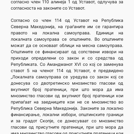
согласно член 110 алинеја 1 од Уставот, одлучува за
согласноста на законите со Уставот.
Согласно со член 114 од Уставот на Република
Северна Македонија, на граѓаните им се гарантира
правото на локална самоуправа. Единици на
локалната самоуправа се општините. Во општините
можат да се основаат облици на месна самоуправа.
Општините се финансираат од сопствени извори на
приходи определени со закон и со средства од
Републиката. Со Амандманот XVI со кој се заменува
ставот 5 на членот 114 од Уставот, е предвидено
„Локалната самоуправа се уредува со закон кој се
донесува со двотретинско мнозинство гласови од
вкупниот број пратеници, при што мора да има
мнозинство гласови од вкупниот број пратеници кои
припаѓаат на заедниците кои не се мнозинство во
Република Северна Македонија. Законите за локално
финансирање, локални избори, општинските граници
и за градот Скопје, се донесуваат со мнозинство
гласови од присутните пратеници, при што мора да
има мнозинство гласови од присутните пратеници кои