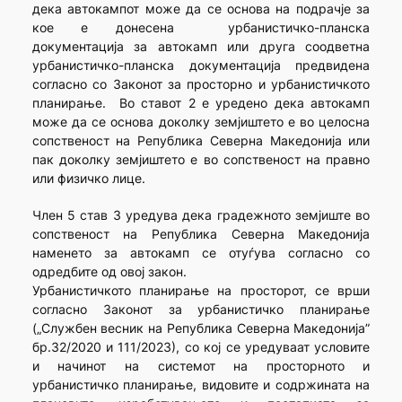
дека автокампот може да се основа на подрачје за
кое е донесена урбанистичко-планска
документација за автокамп или друга соодветна
урбанистичко-планска документација предвидена
согласно со Законот за просторно и урбанистичкото
планирање. Во ставот 2 е уредено дека автокамп
може да се основа доколку земјиштето е во целосна
сопственост на Република Северна Македонија или
пак доколку земјиштето е во сопственост на правно
или физичко лице.
Член 5 став 3 уредува дека градежното земјиште во
сопственост на Република Северна Македонија
наменето за автокамп се отуѓува согласно со
одредбите од овој закон.
Урбанистичкото планирање на просторот, се врши
согласно Законот за урбанистичко планирање
(„Службен весник на Република Северна Македонија”
бр.32/2020 и 111/2023), со кој се уредуваат условите
и начинот на системот на просторното и
урбанистичко планирање, видовите и содржината на