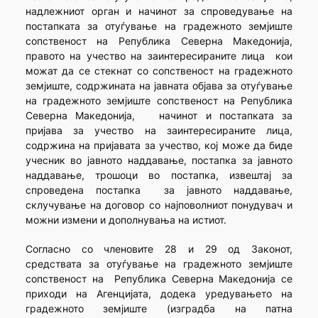
надлежниот орган и начинот за спроведување на
постапката за отуѓување на градежното земјиште
сопственост на Република Северна Македонија,
правото на учество на заинтересираните лица кои
можат да се стекнат со сопственост на градежното
земјиште, содржината на јавната објава за отуѓување
на градежното земјиште сопственост на Република
Северна Македонија, начинот и постапката за
пријава за учество на заинтересираните лица,
содржина на пријавата за учество, кој може да биде
учесник во јавното наддавање, постапка за јавното
наддавање, трошоци во постапка, извештај за
спроведена постапка за јавното наддавање,
склучување на договор со најповолниот понудувач и
можни измени и дополнувања на истиот.
Согласно со членовите 28 и 29 од Законот,
средствата за отуѓување на градежното земјиште
сопственост на Република Северна Македонија се
приходи на Агенцијата, додека уредувањето на
градежното земјиште (изградба на патна