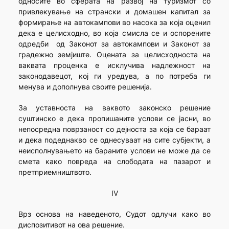
односите во сферата на развој на туризмот со
привлекување на странски и домашен капитал за
формирање на автокампови во насока за која оценил
дека е целисходно, во која смисла се и оспорените
одредби од Законот за автокампови и Законот за
градежно земјиште. Оцената за целисходноста на
ваквата проценка е исклучива надлежност на
законодавецот, кој ги уредува, а по потреба ги
менува и дополнува своите решенија.
За уставноста на ваквото законско решение
суштинско е дека пропишаните услови се јасни, во
непосредна поврзаност со дејноста за која се бараат
и дека подеднакво се однесуваат на сите субјекти, а
неисполнувањето на бараните услови не може да се
смета како повреда на слободата на пазарот и
претприемништвото.
IV
Врз основа на наведеното, Судот одлучи како во
диспозитивот на ова решение.