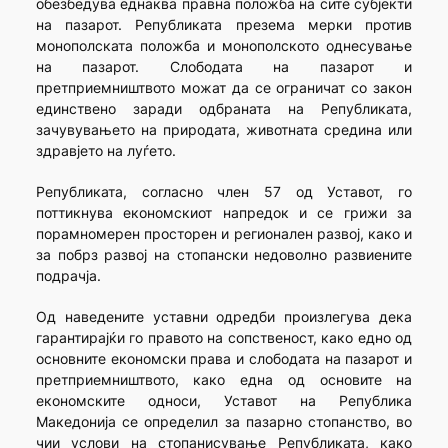
обезбедува еднаква правна положба на сите субјекти
на пазарот. Републиката презема мерки против
монополската положба и монополското однесување
на пазарот. Слободата на пазарот и
претприемништвото можат да се ограничат со закон
единствено заради одбраната на Републиката,
зачувувањето на природата, животната средина или
здравјето на луѓето.
Републиката, согласно член 57 од Уставот, го
поттикнува економскиот напредок и се грижи за
порамномерен просторен и регионален развој, како и
за побрз развој на стопански недоволно развиените
подрачја.
Од наведените уставни одредби произлегува дека
гарантирајќи го правото на сопственост, како едно од
основните економски права и слободата на пазарот и
претприемништвото, како една од основите на
економските односи, Уставот на Република
Македонија се определил за пазарно стопанство, во
чии услови на стопанисување Републиката, како