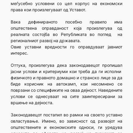
меѓусебно условени со цел корпус на економски
права кои произлегуваат од Уставот.
Вака дефинираното посебно правило има
општествена оправданост која произлегува од
реалната состојба во Републиката во поглед на
регионалниот развој на државата.
Овие уставни вредности го оправдуваат јавниот
интерес.
Оттука, произлегува дека законодавецот пропишал
јасни услови и критериуми кои треба да ги исполни
физичкото и правното домашно и странско лице за да
биде корисник на автокамп, кои несомнено се
поврзани со спецификите на оваа дејност. Наведените
услови се однесуваат на сите заинтересирани за
вршење на дејноста.
Законодавецот постапил во рамки на своето уставно
овластување. Имено, во зависност од развојот на
општествените и економските односи, ги уредува