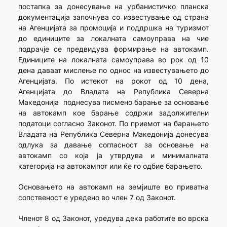
постапка за донесување на урбанистичко планска
документација започнува со известување од страна
на Агенцијата за промоција и поддршка на туризмот
до единиците за локалната самоуправа на чие
подрачје се предвидува формирање на автокамп.
Единиците на локалната самоуправа во рок од 10
дена даваат мислење по однос на известувањето до
Агенцијата. По истекот на рокот од 10 дена,
Агенцијата до Владата на Република Северна
Македонија поднесува писмено барање за основање
на автокамп кое барање содржи задолжителни
податоци согласно Законот. По приемот на барањето
Владата на Република Северна Македонија донесува
одлука за давање согласност за основање на
автокамп со која ја утврдува и минималната
категорија на автокампот или ќе го одбие барањето.
Основањето на автокамп на земјиште во приватна
сопственост е уредено во член 7 од Законот.
Членот 8 од Законот, уредува дека работите во врска