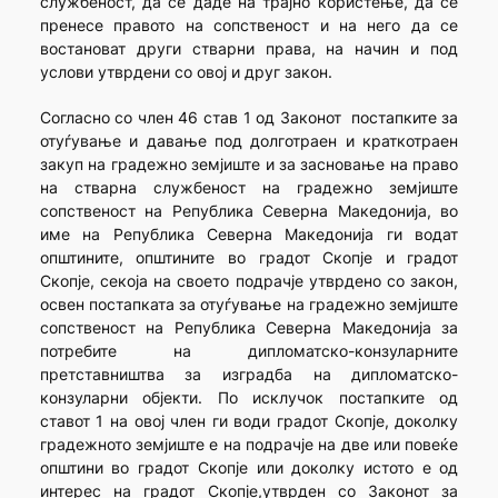
службеност, да се даде на трајно користење, да се
пренесе правото на сопственост и на него да се
востановат други стварни права, на начин и под
услови утврдени со овој и друг закон.
Согласно со член 46 став 1 од Законот постапките за
отуѓување и давање под долготраен и краткотраен
закуп на градежно земјиште и за засновање на право
на стварна службеност на градежно земјиште
сопственост на Република Северна Македонија, во
име на Република Северна Македонија ги водат
општините, општините во градот Скопје и градот
Скопје, секоја на своето подрачје утврдено со закон,
освен постапката за отуѓување на градежно земјиште
сопственост на Република Северна Македонија за
потребите на дипломатско-конзуларните
претставништва за изградба на дипломатско-
конзуларни објекти. По исклучок постапките од
ставот 1 на овој член ги води градот Скопје, доколку
градежното земјиште е на подрачје на две или повеќе
општини во градот Скопје или доколку истото е од
интерес на градот Скопје,утврден со Законот за