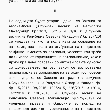
уставноста и истите да ги укине.
II
На седницата Судот утврди дека со Законот за
автокампови („Службен весник на Република
Македонија“ бр.13/13, 152/15 и 31/16 и „Службен
весник на Република Северна Македонија“ бр.257/20)
се уредува начинот и постапката за основање на
автокамп, постапката за отуѓување на градежното
земјиште наменето за автокамп, условите кои треба
да ги исполнат корисниците на автокамповите, како и
други прашања поврзани со автокамповите односно
со донесувањето на овој закон се воспоставува
правна рамка за формирање на автокамп со посебен
закон, додека со Законот за градежно земјиште
(„Службен весник на Република Северна Македонија”
бр. 15/2015, 98/2015, 193/2015, 226/2015, 31/2016,
142/2016 и 190/2016, и „Службен весник на
Република Северна Македонија“ бр.275/2019) се
уредуваат правата и обврските во поглед на
градежното земјиште, уредувањето на градежното