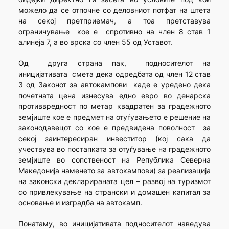
можело да се отпочне со деловниот потфат на штета
на секој претприемач, а тоа претставува
ограничување кое е спротивнo на член 8 став 1
алинеја 7, а во врска со член 55 од Уставот.
Од друга страна пак, подносителот на
иницијативата смета дека одредбата од член 12 став
3 од Законот за автокампови каде е уредено дека
почетната цена изнесува едно евро во денарска
противвредност по метар квадратен за градежното
земјиште кое е предмет на отуѓувањето е решение на
законодавецот со кое е предвидена поволност за
секој заинтересиран инвеститор (кој сака да
учествува во постапката за отуѓување на градежното
земјиште во сопственост на Република Северна
Македонија наменето за автокампови) за реализација
на законски декларираната цел – развој на туризмот
со привлекување на странски и домашен капитал за
основање и изградба на автокамп.
Понатаму, во иницијативата подносителот наведува