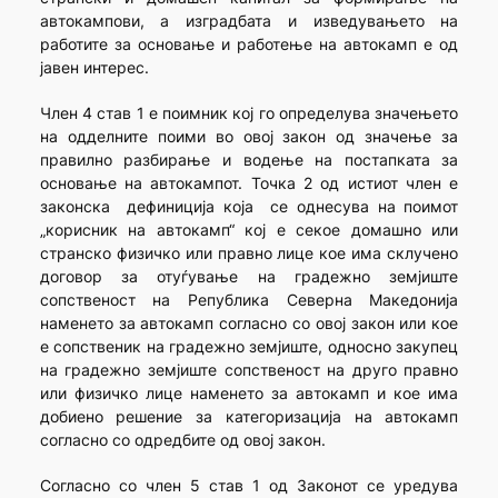
автокампови, а изградбата и изведувањето на
работите за основање и работење на автокамп е од
јавен интерес.
Член 4 став 1 е поимник кој го определува значењето
на одделните поими во овој закон од значење за
правилно разбирање и водење на постапката за
основање на автокампот. Точка 2 од истиот член е
законска дефиниција која се однесува на поимот
„корисник на автокамп“ кој е секое домашно или
странско физичко или правно лице кое има склучено
договор за отуѓување на градежно земјиште
сопственост на Република Северна Македонија
наменето за автокамп согласно со овој закон или кое
е сопственик на градежно земјиште, односно закупец
на градежно земјиште сопственост на друго правно
или физичко лице наменето за автокамп и кое има
добиено решение за категоризација на автокамп
согласно со одредбите од овој закон.
Согласно со член 5 став 1 од Законот се уредува