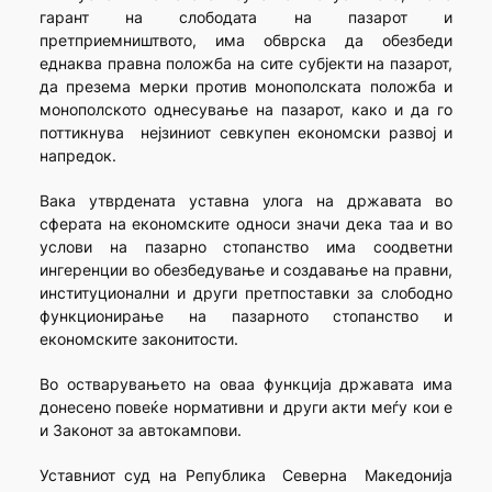
гарант на слободата на пазарот и
претприемништвото, има обврска да обезбеди
еднаква правна положба на сите субјекти на пазарот,
да презема мерки против монополската положба и
монополското однесување на пазарот, како и да го
поттикнува нејзиниот севкупен економски развој и
напредок.
Вака утврдената уставна улога на државата во
сферата на економските односи значи дека таа и во
услови на пазарно стопанство има соодветни
ингеренции во обезбедување и создавање на правни,
институционални и други претпоставки за слободно
функционирање на пазарното стопанство и
економските законитости.
Во остварувањето на оваа функција државата има
донесено повеќе нормативни и други акти меѓу кои е
и Законот за автокампови.
Уставниот суд на Република Северна Македонија