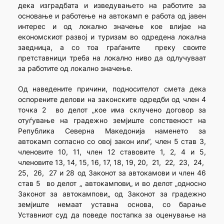
дека изградбата и изведувањето на работите за
основање и работење на автокамп е работа од јавен
интерес и од локално значење кое влијае на
економскиот развој и туризам во одредена локална
заедница, а со тоа граѓаните преку своите
претставници треба на локално ниво да одлучуваат
за работите од локално значење.
Од наведените причини, подносителот смета дека
оспорените делови на законските одредби од член 4
точка 2 во делот „кое има склучено договор за
отуѓување на градежно земјиште сопственост на
Република Северна Македонија наменето за
автокамп согласно со овој закон или“, член 5 став 3,
членовите 10, 11, член 12 ставовите 1, 2, 4 и 5,
членовите 13, 14, 15, 16, 17, 18, 19, 20, 21, 22, 23, 24,
25, 26, 27 и 28 од Законот за автокамови и член 46
став 5 во делот „ автокампови„ и во делот „односно
Законот за автокампови„ од Законот за градежно
земјиште немаат уставна основа, со барање
Уставниот суд да поведе постапка за оценување на