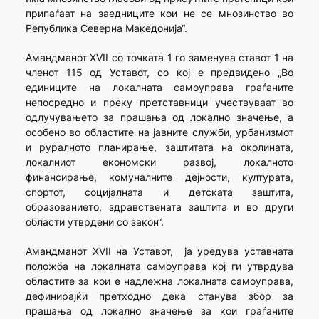
припаѓаат на заедниците кои не се мнозинство во
Република Северна Македонија“.
Амандманот XVII со точката 1 го заменува ставот 1 на
членот 115 од Уставот, со кој е предвидено „Во
единиците на локалната самоуправа граѓаните
непосредно и преку претставници учествуваат во
одлучувањето за прашања од локално значење, а
особено во областите на јавните служби, урбанизмот
и руралното планирање, заштитата на околината,
локалниот економски развој, локалното
финансирање, комуналните дејности, културата,
спортот, социјалната и детската заштита,
образованието, здравствената заштита и во други
области утврдени со закон“.
Амандманот XVII на Уставот, ја уредува уставната
положба на локалната самоуправа кој ги утврдува
областите за кои е надлежна локалната самоуправа,
дефинирајќи претходно дека станува збор за
прашања од локално значење за кои граѓаните