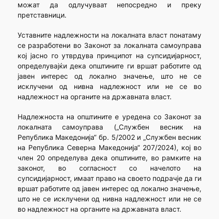
можат да одлучуваат непосредно и преку
претставници.
Уставните надлежности на локалната власт понатаму
се разработени во Законот за локалната самоуправа
кој јасно го утврдува принципот на супсидијарност,
определувајќи дека општините ги вршат работите од
јавен интерес од локално значење, што не се
исклучени од нивна надлежност или не се во
надлежност на органите на државната власт.
Надлежноста на општините е уредена со Законот за
локалната самоуправа („Службен весник на
Република Македонија“ бр. 5/2002 и „Службен весник
на Република Северна Македонија“ 207/2024), кој во
член 20 определува дека општините, во рамките на
законот, во согласност со начелото на
супсидијарност, имаат право на своето подрачје да ги
вршат работите од јавен интерес од локално значење,
што не се исклучени од нивна надлежност или не се
во надлежност на органите на државната власт.