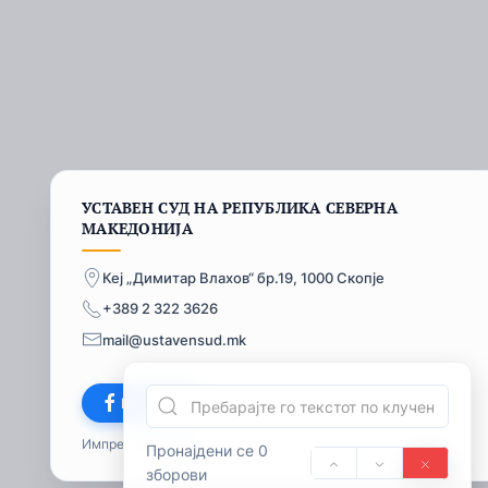
УСТАВЕН СУД НА РЕПУБЛИКА СЕВЕРНА
МАКЕДОНИЈА
Кеј „Димитар Влахов“ бр.19, 1000 Скопје
+389 2 322 3626
mail@ustavensud.mk
Facebook
Импресум
© 2026
Пронајдени се 0
зборови