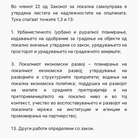
Во членот 22 од Законот за локална самоуправа е
утврдена листата на надлежностите на општината.
Тука спаѓаат точките 1,3 и 13:
1. Урбанистичкото (урбано и рурално) планирање,
издавањето на одобрение за градење на објекти од
локално значење утврдени со закон, уредувањето на
просторот и уредувањето на градежното земјиште;
3. Локалниот економски развој – планирање на
локалниот економски развој; утврдување на
развојните и структурните приоритети; водење на
локална економска политика; поддршка на развојот
на малите и средните претпријатија и на
претприемништвото на локално ниво и во тој
контекст, учество во воспоставувањето и развојот на
локалната мрежа на институции и агенции и
промовирање на партнерство;
13. Други работи определени со закон.