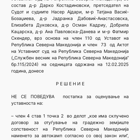
состав д-р Дарко Костадиновски, претседател на
Судот и судиите Насер Ајдари, м-р Татјана Васиќ-
Бозаџиева, д-р Јадранка Дабовиќ-Анастасовска,
Елизабета Дуковска, д-р Осман Кадриу, Добрила
Кацарска, д-р Ана Павловска-Данева и м-р Фатмир
Скендер, врз основа на член 110 од Уставот на
Република Северна Македонија и член 73 од Актот
на Уставниот суд на Република Северна Македонија
(„Службен весник на Република Северна Македонија“
бр.115/2024) на седницата одржана на 12.02.2025
година, донесе
Р Е Ш Е Н И Е
НЕ СЕ ПОВЕДУВА постапка за оценување на
уставноста на:
– член 4 став 1 точка 2 во делот „кое има склучено
договор за отуѓување на градежно земјиште
сопственост на Република Северна Македонија
наменето за автокамп согласно со овој закон или“,