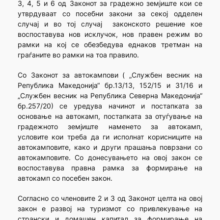
3, 4, 5 и 6 од Законот за градежно земјиште кои се
утврдуваат со посебни закони за секој одделен
случај и во тој случај законското решение кое
воспоставува нов исклучок, нов правен режим во
рамки на кој се обезбедува еднаков третман на
граѓаните во рамки на тоа правило.
Со Законот за автокампови ( „Службен весник на
Република Македонија“ бр.13/13, 152/15 и 31/16 и
„Службен весник на Република Северна Македонија“
бр.257/20) се уредува начинот и постапката за
основање на автокамп, постапката за отуѓување на
градежното земјиште наменето за автокамп,
условите кои треба да ги исполнат корисниците на
автокамповите, како и други прашања поврзани со
автокамповите. Со донесувањето на овој закон се
воспоставува правна рамка за формирање на
автокамп со посебен закон.
Согласно со членовите 2 и 3 од Законот целта на овој
закон е развој на туризмот со привлекување на
странски и домашен капитал за формирање на