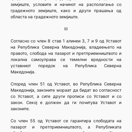
земјиште, условите и начинот на располагање со
градежното земјиште, како и други прашања од
областа на градежното земјиште.
III
Согласно со член 8 став 1 алинеи 3, 7 и 9 од Уставот
на Република Северна Македонија, владеењето на
правото, слобода на пазарот и претприемништвото и
локална самоуправа се темелни вредности на
уставниот поредок на Република Северна
Македонија.
Според член 51 од Уставот, во Република Северна
Македонија, законите мораат да бидат во согласност
со Уставот, а сите други прописи со Уставот и со
закон. Секој е должен да ги почитува Уставот и
законите.
Со член 55 од Уставот се гарантира слободата на
пазарот и претприемништвото, а Републиката