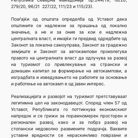
279/20, 96/21 227/22, 111/23 и 115/23).
Поаѓајќи од општата определба од Уставот дека
општините се надлежни за прашања од локално
значење, а не и за оние за кои е надлежна
централната власт, и имајќи ги предвид одредбите од
Законот за локална самоуправа, Законот за градежно
земјиште и Законот за автокампови произлегува
правото на централната власт да одлучува за развој
на туризмот со привлекување на странски и
домашен капитал за формирање на автокампови, а
изградбата и изведувањето на работите за основање
и работење на автокамп е од јавен интерес.
Реализацијата и развојот на туризмот претставуваат
легитимна цел на законодавецот. Според член 57 од
Уставот, Републиката го поттикнува економскиот
напредок и се грижи за порамномерен просторен и
регионален развој, како и за побрз развој на
стопански недоволно развиените подрачја. Ваквите
уставни вредности се нераскинливо поврзани и