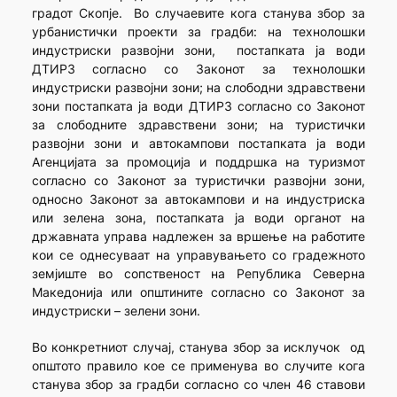
градот Скопје. Во случаевите кога станува збор за
урбанистички проекти за градби: на технолошки
индустриски развојни зони, постапката ја води
ДТИРЗ согласно со Законот за технолошки
индустриски развојни зони; на слободни здравствени
зони постапката ја води ДТИРЗ согласно со Законот
за слободните здравствени зони; на туристички
развојни зони и автокампови постапката ја води
Агенцијата за промоција и поддршка на туризмот
согласно со Законот за туристички развојни зони,
односно Законот за автокампови и на индустриска
или зелена зона, постапката ја води органот на
државната управа надлежен за вршење на работите
кои се однесуваат на управувањето со градежното
земјиште во сопственост на Република Северна
Македонија или општините согласно со Законот за
индустриски – зелени зони.
Во конкретниот случај, станува збор за исклучок од
општото правило кое се применува во случите кога
станува збор за градби согласно со член 46 ставови