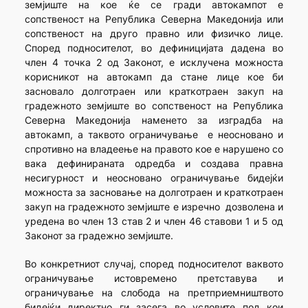
земјиште на кое ќе се гради автокампот е
сопственост на Република Северна Македонија или
сопственост на друго правно или физичко лице.
Според подносителот, во дефиницијата дадена во
член 4 точка 2 од Законот, е исклучена можноста
корисникот на автокамп да стане лице кое би
засновало долготраен или краткотраен закуп на
градежното земјиште во сопственост на Република
Северна Македонија наменето за изградба на
автокамп, а таквото ограничување е неосновано и
спротивно на владеење на правото кое е нарушено со
вака дефинираната одредба и создава правна
несигурност и неосновано ограничување бидејќи
можноста за засновање на долготраен и краткотраен
закуп на градежното земјиште е изречно дозволена и
уредена во член 13 став 2 и член 46 ставови 1 и 5 од
Законот за градежно земјиште.
Во конкретниот случај, според подносителот ваквото
ограничување истовремено претставува и
ограничување на слобода на претприемништвото
бидејќи директно ги засега во условите под кои