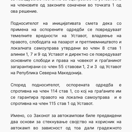
на членовите од законите означени во точката 1 од
ова решение.
Подносителот на иницијативата смета дека со
примена на оспорените одредби се повредуваат
темелните вредности на Уставот, владеење на
правото, слободата на пазарот и претпиемништвото и
локалната самоуправа утврдени во член 8 став 1
алинеи 1, 7 и 9 од Уставот и директно се повредуваат
основните слободи и права на човекот и граѓанинот
загарантирани со член 55 ставови 1, 2 и 3 од Уставот
на Република Северна Македонија.
Според подносителот, оспорената одредба е
спротивна на член 114 став 1, со кој на граѓаните им
се гарантира правото на локална самоупрaва и е
спротивна на член 115 став 1 од Уставот.
Имено, со Законот за автокампови биле предвидени
два основи за стекнување својство на корисник на
автокамп во зависност од тоа дали градежното