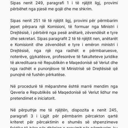
Sipas nenit 249, paragrafi 1 i të njëjtit ligj, provimi
përbëhet nga pjesë me gojë dhe me shkrim.
Sipas nenit 251 të të njëjtit ligj, provimi për përmbarim
jepet përpara një Komisioni, të formuar nga Ministri i
Drejtësisë, i përbërë nga pesë anëtarë, zëvendësit e tyre
dhe sekretari. Sipas paragrafit 2 të të njëjtit nen, anëtarët
e Komisionit dhe zëvendësit e tyre i emëron ministri i
Drejtësisë, nga një nga radhët e përmbaruesve,
noterëve, gjykatësve, profesorëve të fakulteteve juridike
të akredituara në Republikën e Maqedonisë së Veriut dhe
nga radhët e punonjësve të Ministrisë së Drejtësisë që
punojnë në fushën përkatëse.
Në procedurë të mëparshme është marrë mendim nga
Qeveria e Republikës së Maqedonisë së Veriut lidhur me
pretendimet e iniciatorit.
Në përputhje me të njëjtën, dispozita e nenit 245,
paragrafi 3 i Ligjit për përmbarim përcakton qartë
kriteret për përcaktimin e shumës së shpenzimeve
faktike të bëra për dhënien e provimit për përmbarim, ku