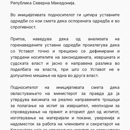
Република Северна Македонија.
Во иницијативата подносителот ги цитира уставните
одредби со кои смета дека оспорената одредба е во
спротивност.
Притоа, наведува дека од анализата на
горенаведените уставни одредби произлегува дека
со Уставот точно и прецизно се дефинирани и
утврдени носителите на законодавната, извршната и
судската власт и јасно е направена разлика во
поделбата на власта, при што со Уставот не е
допуштено мешање на една во друга власт.
Подносителот на иницијативата смета дека
овластувањето на министерот за правда да ја
утврдува висината на реално направените трошоци
за полагање на испит за извршител, неопходни за
спроведување на првиот и вториот дел од испитот,
изготвување на материјали и покани, уверенија и
надоместок за работа на членовите и секретарот на
Комисијата која го спроведува испитот за извршители