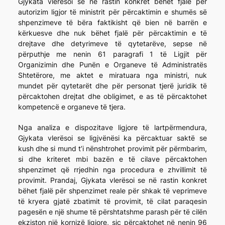
Gjykata vlerësoi se në rastin konkret bëhet fjalë për
autorizim ligjor të ministrit për përcaktimin e shumës së
shpenzimeve të bëra faktikisht që bien në barrën e
kërkuesve dhe nuk bëhet fjalë për përcaktimin e të
drejtave dhe detyrimeve të qytetarëve, sepse në
përputhje me nenin 61 paragrafi 1 të Ligjit për
Organizimin dhe Punën e Organeve të Administratës
Shtetërore, me aktet e miratuara nga ministri, nuk
mundet për qytetarët dhe për personat tjerë juridik të
përcaktohen drejtat dhe obligimet, e as të përcaktohet
kompetencë e organeve të tjera.
Nga analiza e dispozitave ligjore të lartpërmendura,
Gjykata vlerësoi se ligjvënësi ka përcaktuar saktë se
kush dhe si mund t’i nënshtrohet provimit për përmbarim,
si dhe kriteret mbi bazën e të cilave përcaktohen
shpenzimet që rrjedhin nga procedura e zhvillimit të
provimit. Prandaj, Gjykata vlerësoi se në rastin konkret
bëhet fjalë për shpenzimet reale për shkak të veprimeve
të kryera gjatë zbatimit të provimit, të cilat paraqesin
pagesën e një shume të përshtatshme parash për të cilën
ekziston një kornizë ligjore, siç përcaktohet në nenin 96