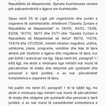
Republikës së Maqedonisë, Gjykata Kushtetuese vendos
për pajtueshmërinë e ligjeve me Kushtetutën.
Sipas nenit 55 të Ligjit për organizimin dhe punën e
organeve të administratës shtetërore (“Gazeta Zyrtare e
Republikës së Maqedonisë” nr. 58/00, 44/02, 13/06,
82/08, 167/10, 36/11 dhe 51/11 dhe “Gazeta Zyrtare e
Republikës së Maqedonisë së Veriut” 96/19, 110/19,
154/19 dhe 121/2024), ministri miraton rregullore, urdhra,
udhëzime, plane, programe, vendime dhe lloje të tjera
aktesh për zbatimin e ligjeve dhe rregullave të tjera, kur
për është i autorizuar me ligj. Sipas nenit 64, paragrafi 1 i
këtij ligji, me aktet e miratuara nga ministri nuk mund të
përcaktohen të drejta dhe detyrime për qytetarët dhe
personat e tjerë juridikë, e as nuk përcaktohet
kompetenca e organeve të tjera.
Në pajtim me nenin 61, paragrafi 1 të të njëjtit ligj, me
aktet e miratuara nga ministri nuk mund të përcaktohen
të drejta dhe obligime për qytetarët dhe personat e tjerë
juridikë, e as nuk mund të parashikohet kompetenca e