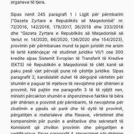
organeve të tjera.
Sipas nenit 245 paragrafi 1 i Ligjit për përmbarim
(“Gazeta Zyrtare e Republikës së Maqedonisë” nr.
72/2016, 142/2016, 178/2017, 26/2018 dhe 233/2018
dhe “Gazeta Zyrtare e Republikës së Maqedonisë së
Veriut nr. 14/2020, 86/2020, 136/2020 dhe 154/2023),
provimin për përmbarues mund ta japin juristët me arsim
të lartë katërvjeçar në studimet juridike VII/1 ose 300
kredite sipas Sistemit Evropian të Transferit të Kredive
(EKTS) në Republikën e Maqedonisë të cilët kanë së
paku pesë vjet përvojë pune në çështje juridike. Sipas
paragrafit 2, kandidatët duhet të dërgojnë vërtetim për
shumën e paguar të mjeteve të nevojshme për dhënien e
provimit. Në pajtim me paragrafin 3 të të njëjtit nen,
ministri përcakton shumën e shpenzimeve faktike të bëra
për dhënien e provimit për përmbarim, të nevojshme për
zbatimin e pjesës së parë dhe të dytë të provimit,
përgatitjen e materialeve dhe ftesave, vërtetimet dhe
kompensimin për punën e anëtarëve dhe sekretarit të
Komisionit që zhvillon provimin dhe përgatitjen e
certifikatave. Sipas paragrafit 4, shpenzimet për dhënien