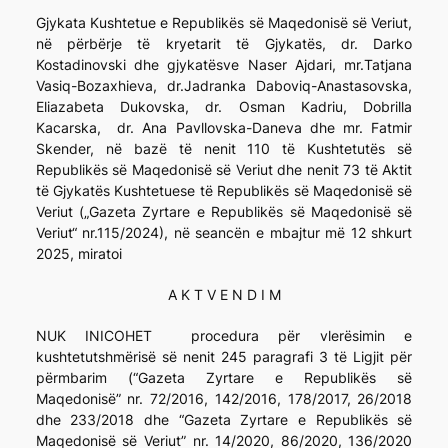
Gjykata Kushtetue e Republikës së Maqedonisë së Veriut,
në përbërje të kryetarit të Gjykatës, dr. Darko
Kostadinovski dhe gjykatësve Naser Ajdari, mr.Tatjana
Vasiq-Bozaxhieva, dr.Jadranka Daboviq-Anastasovska,
Eliazabeta Dukovska, dr. Osman Kadriu, Dobrilla
Kacarska, dr. Ana Pavllovska-Daneva dhe mr. Fatmir
Skender, në bazë të nenit 110 të Kushtetutës së
Republikës së Maqedonisë së Veriut dhe nenit 73 të Aktit
të Gjykatës Kushtetuese të Republikës së Maqedonisë së
Veriut („Gazeta Zyrtare e Republikës së Maqedonisë së
Veriut“ nr.115/2024), në seancën e mbajtur më 12 shkurt
2025, miratoi
A K T V E N D I M
NUK INICOHET procedura për vlerësimin e
kushtetutshmërisë së nenit 245 paragrafi 3 të Ligjit për
përmbarim (“Gazeta Zyrtare e Republikës së
Maqedonisë” nr. 72/2016, 142/2016, 178/2017, 26/2018
dhe 233/2018 dhe “Gazeta Zyrtare e Republikës së
Maqedonisë së Veriut” nr. 14/2020, 86/2020, 136/2020