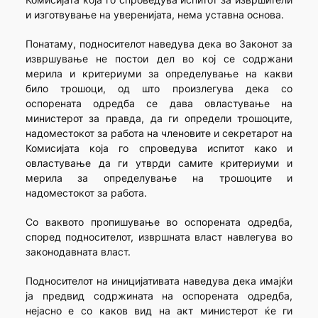
и изготвување на уверенијата, нема уставна основа.
Понатаму, подносителот наведува дека во Законот за
извршување не постои дел во кој се содржани
мерила и критериуми за определување на какви
било трошоци, од што произлегува дека со
оспорената одредба се дава овластување на
министерот за правда, да ги определи трошоците,
надоместокот за работа на членовите и секретарот на
Комисијата која го спроведува испитот како и
овластување да ги утврди самите критериуми и
мерила за определување на трошоците и
надоместокот за работа.
Со ваквото пропишување во оспорената одредба,
според подносителот, извршната власт навлегува во
законодавната власт.
Подносителот на иницијативата наведува дека имајќи
ја предвид содржината на оспорената одредба,
нејасно е со каков вид на акт министерот ќе ги