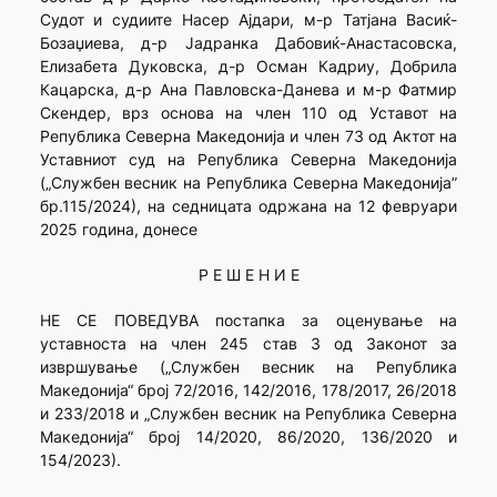
Судот и судиите Насер Ајдари, м-р Татјана Васиќ-
Бозаџиева, д-р Јадранка Дабовиќ-Анастасовска,
Елизабета Дуковска, д-р Осман Кадриу, Добрила
Кацарска, д-р Ана Павловска-Данева и м-р Фатмир
Скендер, врз основа на член 110 од Уставот на
Република Северна Македонија и член 73 од Актот на
Уставниот суд на Република Северна Македонија
(„Службен весник на Република Северна Македонија”
бр.115/2024), на седницата одржана на 12 февруари
2025 година, донесе
Р Е Ш Е Н И Е
НЕ СЕ ПОВЕДУВА постапка за оценување на
уставноста на член 245 став 3 од Законот за
извршување („Службен весник на Република
Македонија“ број 72/2016, 142/2016, 178/2017, 26/2018
и 233/2018 и „Службен весник на Република Северна
Македонија“ број 14/2020, 86/2020, 136/2020 и
154/2023).