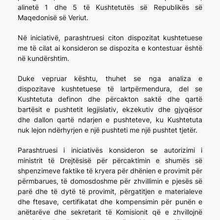
alinetë 1 dhe 5 të Kushtetutës së Republikës së
Maqedonisë së Veriut.
Në iniciativë, parashtruesi citon dispozitat kushtetuese
me të cilat ai konsideron se dispozita e kontestuar është
në kundërshtim.
Duke vepruar kështu, thuhet se nga analiza e
dispozitave kushtetuese të lartpërmendura, del se
Kushtetuta definon dhe përcakton saktë dhe qartë
bartësit e pushtetit legjislativ, ekzekutiv dhe gjyqësor
dhe dallon qartë ndarjen e pushteteve, ku Kushtetuta
nuk lejon ndërhyrjen e një pushteti me një pushtet tjetër.
Parashtruesi i iniciativës konsideron se autorizimi i
ministrit të Drejtësisë për përcaktimin e shumës së
shpenzimeve faktike të kryera për dhënien e provimit për
përmbarues, të domosdoshme për zhvillimin e pjesës së
parë dhe të dytë të provimit, përgatitjen e materialeve
dhe ftesave, certifikatat dhe kompensimin për punën e
anëtarëve dhe sekretarit të Komisionit që e zhvillojnë