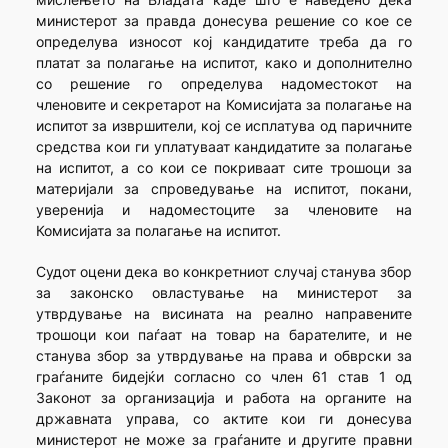
министерот за правда донесува решение со кое се
определува износот кој кандидатите треба да го
платат за полагање на испитот, како и дополнително
со решение го определува надоместокот на
членовите и секретарот на Комисијата за полагање на
испитот за извршители, кој се исплатува од паричните
средства кои ги уплатуваат кандидатите за полагање
на испитот, а со кои се покриваат сите трошоци за
материјали за спроведување на испитот, покани,
уверенија и надоместоците за членовите на
Комисијата за полагање на испитот.
Судот оцени дека во конкретниот случај станува збор
за законско овластување на министерот за
утврдување на висината на реално направените
трошоци кои паѓаат на товар на барателите, и не
станува збор за утврдување на права и обврски за
граѓаните бидејќи согласно со член 61 став 1 од
Законот за организација и работа на органите на
државната управа, со актите кои ги донесува
министерот не може за граѓаните и другите правни