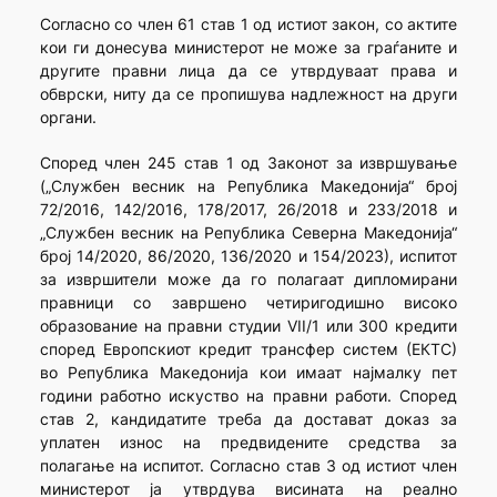
Согласно со член 61 став 1 од истиот закон, со актите
кои ги донесува министерот не може за граѓаните и
другите правни лица да се утврдуваат права и
обврски, ниту да се пропишува надлежност на други
органи.
Според член 245 став 1 од Законот за извршување
(„Службен весник на Република Македонија“ број
72/2016, 142/2016, 178/2017, 26/2018 и 233/2018 и
„Службен весник на Република Северна Македонија“
број 14/2020, 86/2020, 136/2020 и 154/2023), испитот
за извршители може да го полагаат дипломирани
правници со завршено четиригодишно високо
образование на правни студии VII/1 или 300 кредити
според Европскиот кредит трансфер систем (ЕКТС)
во Република Македонија кои имаат најмалку пет
години работно искуство на правни работи. Според
став 2, кандидатите треба да достават доказ за
уплатен износ на предвидените средства за
полагање на испитот. Согласно став 3 од истиот член
министерот ја утврдува висината на реално