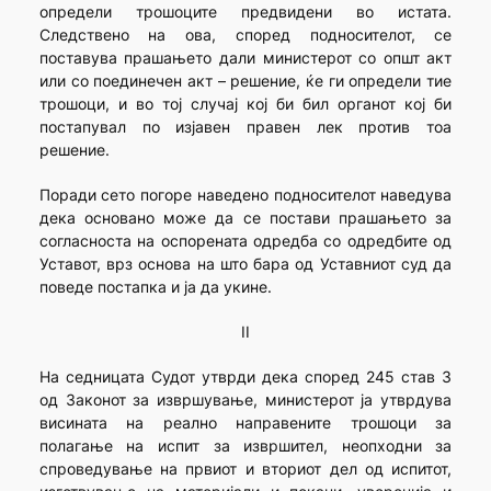
определи трошоците предвидени во истата.
Следствено на ова, според подносителот, се
поставува прашањето дали министерот со општ акт
или со поединечен акт – решение, ќе ги определи тие
трошоци, и во тој случај кој би бил органот кој би
постапувал по изјавен правен лек против тоа
решение.
Поради сето погоре наведено подносителот наведува
дека основано може да се постави прашањето за
согласноста на оспорената одредба со одредбите од
Уставот, врз основа на што бара од Уставниот суд да
поведе постапка и ја да укине.
II
На седницата Судот утврди дека според 245 став 3
од Законот за извршување, министерот ја утврдува
висината на реално направените трошоци за
полагање на испит за извршител, неопходни за
спроведување на првиот и вториот дел од испитот,