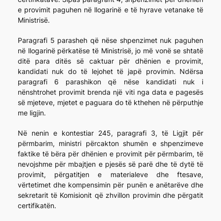
e provimit paguhen në llogarinë e të hyrave vetanake të
Ministrisë.
Paragrafi 5 parasheh që nëse shpenzimet nuk paguhen
në llogarinë përkatëse të Ministrisë, jo më vonë se shtatë
ditë para ditës së caktuar për dhënien e provimit,
kandidati nuk do të lejohet të japë provimin. Ndërsa
paragrafi 6 parashikon që nëse kandidati nuk i
nënshtrohet provimit brenda një viti nga data e pagesës
së mjeteve, mjetet e paguara do të kthehen në përputhje
me ligjin.
Në nenin e kontestiar 245, paragrafi 3, të Ligjit për
përmbarim, ministri përcakton shumën e shpenzimeve
faktike të bëra për dhënien e provimit për përmbarim, të
nevojshme për mbajtjen e pjesës së parë dhe të dytë të
provimit, përgatitjen e materialeve dhe ftesave,
vërtetimet dhe kompensimin për punën e anëtarëve dhe
sekretarit të Komisionit që zhvillon provimin dhe përgatit
certifikatën.