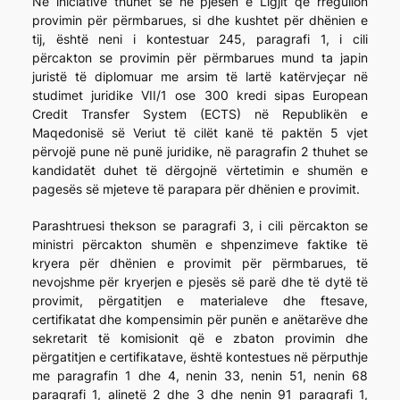
Në iniciativë thuhet se në pjesën e Ligjit që rregullon
provimin për përmbarues, si dhe kushtet për dhënien e
tij, është neni i kontestuar 245, paragrafi 1, i cili
përcakton se provimin për përmbarues mund ta japin
juristë të diplomuar me arsim të lartë katërvjeçar në
studimet juridike VII/1 ose 300 kredi sipas European
Credit Transfer System (ECTS) në Republikën e
Maqedonisë së Veriut të cilët kanë të paktën 5 vjet
përvojë pune në punë juridike, në paragrafin 2 thuhet se
kandidatët duhet të dërgojnë vërtetimin e shumën e
pagesës së mjeteve të parapara për dhënien e provimit.
Parashtruesi thekson se paragrafi 3, i cili përcakton se
ministri përcakton shumën e shpenzimeve faktike të
kryera për dhënien e provimit për përmbarues, të
nevojshme për kryerjen e pjesës së parë dhe të dytë të
provimit, përgatitjen e materialeve dhe ftesave,
certifikatat dhe kompensimin për punën e anëtarëve dhe
sekretarit të komisionit që e zbaton provimin dhe
përgatitjen e certifikatave, është kontestues në përputhje
me paragrafin 1 dhe 4, nenin 33, nenin 51, nenin 68
paragrafi 1, alinetë 2 dhe 3 dhe nenin 91 paragrafi 1,