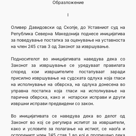
Образложение
I
Оливер Давидовски од Скопје, до Уставниот суд на
Република Северна Македонија поднесе иницијатива
за поведување постапка за оценување на уставноста
на член 245 став 3 од Законот за извршување.
Подносителот во иницијативата наведува дека со
Законот за извршување се уредуваат правилата
според кои извршителите постапуваат заради
присилно извршување на судската одлука која гласи
на исполнување на обврска, на одлука донесена во
управна постапка која гласи на исполнување на
парична обврска, како и нотарски исправи и други
извршни исправи предвидени со закон.
Во иницијативата се наведува дека во делот од
Законот во кој се регулира испитот за извршители,
како и условите за полагање на истиот, се наоѓа и
оспорениот член 245 став 1 во кој е пропишано дека