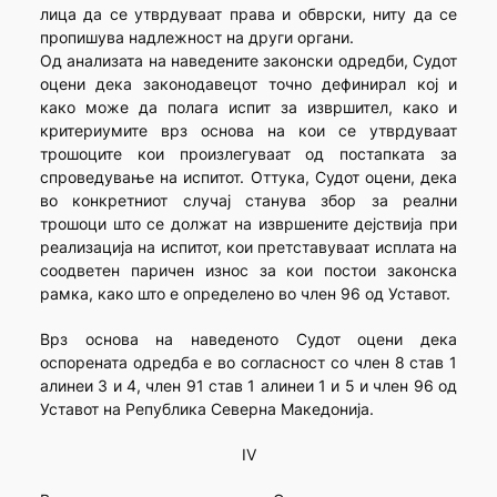
лица да се утврдуваат права и обврски, ниту да се
пропишува надлежност на други органи.
Од анализата на наведените законски одредби, Судот
оцени дека законодавецот точно дефинирал кој и
како може да полага испит за извршител, како и
критериумите врз основа на кои се утврдуваат
трошоците кои произлегуваат од постапката за
спроведување на испитот. Оттука, Судот оцени, дека
во конкретниот случај станува збор за реални
трошоци што се должат на извршените дејствија при
реализација на испитот, кои претставуваат исплата на
соодветен паричен износ за кои постои законска
рамка, како што е определено во член 96 од Уставот.
Врз основа на наведеното Судот оцени дека
оспорената одредба е во согласност со член 8 став 1
алинеи 3 и 4, член 91 став 1 алинеи 1 и 5 и член 96 од
Уставот на Република Северна Македонија.
IV