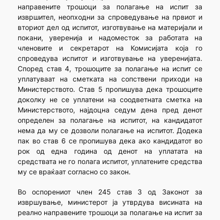
направените трошоци за полагање на испит за
извршител, неопходни за спроведување на првиот и
вториот дел од испитот, изготвување на материјали и
покани, уверенија и надоместок за работата на
членовите и секретарот на Комисијата која го
спроведува испитот и изготвување на уверенијата.
Според став 4, трошоците за полагање на испит се
уплатуваат на сметката на сопствени приходи на
Министерството. Став 5 пропишува дека трошоците
доколку не се уплатени на соодветната сметка на
Министерството, најдоцна седум дена пред денот
определен за полагање на испитот, на кандидатот
нема да му се дозволи полагање на испитот. Додека
пак во став 6 се пропишува дека ако кандидатот во
рок од една година од денот на уплатата на
средствата не го полага испитот, уплатените средства
му се враќаат согласно со закон.
Во оспорениот член 245 став 3 од Законот за
извршување, министерот ја утврдува висината на
реално направените трошоци за полагање на испит за