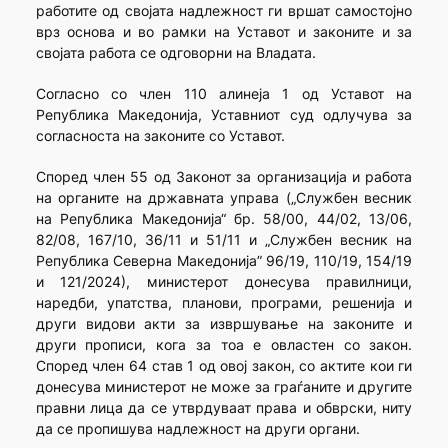
работите од својата надлежност ги вршат самостојно
врз основа и во рамки на Уставот и законите и за
својата работа се одговорни на Владата.
Согласно со член 110 алинеja 1 од Уставот на
Република Македонија, Уставниот суд одлучува за
согласноста на законите со Уставот.
Според член 55 од Законот за организација и работа
на органите на државната управа („Службен весник
на Република Македонија“ бр. 58/00, 44/02, 13/06,
82/08, 167/10, 36/11 и 51/11 и „Службен весник на
Република Северна Македонија” 96/19, 110/19, 154/19
и 121/2024), министерот донесува правилници,
наредби, упатства, планови, програми, решенија и
други видови акти за извршување на законите и
други прописи, кога за тоа е овластен со закон.
Според член 64 став 1 од овој закон, со актите кои ги
донесува министерот не може за граѓаните и другите
правни лица да се утврдуваат права и обврски, ниту
да се пропишува надлежност на други органи.