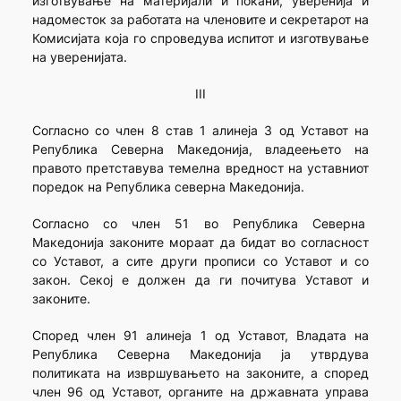
изготвување на материјали и покани, уверенија и
надоместок за работата на членовите и секретарот на
Комисијата која го спроведува испитот и изготвување
на уверенијата.
III
Согласно со член 8 став 1 алинеја 3 од Уставот на
Република Северна Македонија, владеењето на
правото претставува темелна вредност на уставниот
поредок на Република северна Македонија.
Согласно со член 51 во Република Северна
Македонија законите мораат да бидат во согласност
со Уставот, а сите други прописи со Уставот и со
закон. Секој е должен да ги почитува Уставот и
законите.
Според член 91 алинеја 1 од Уставот, Владата на
Република Северна Македонија ја утврдува
политиката на извршувањето на законите, а според
член 96 од Уставот, органите на државната управа