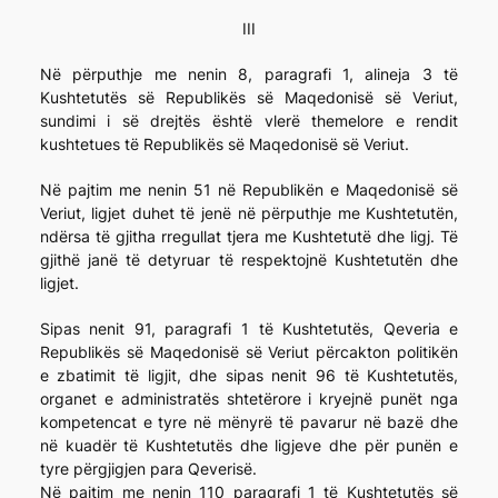
III
Në përputhje me nenin 8, paragrafi 1, alineja 3 të
Kushtetutës së Republikës së Maqedonisë së Veriut,
sundimi i së drejtës është vlerë themelore e rendit
kushtetues të Republikës së Maqedonisë së Veriut.
Në pajtim me nenin 51 në Republikën e Maqedonisë së
Veriut, ligjet duhet të jenë në përputhje me Kushtetutën,
ndërsa të gjitha rregullat tjera me Kushtetutë dhe ligj. Të
gjithë janë të detyruar të respektojnë Kushtetutën dhe
ligjet.
Sipas nenit 91, paragrafi 1 të Kushtetutës, Qeveria e
Republikës së Maqedonisë së Veriut përcakton politikën
e zbatimit të ligjit, dhe sipas nenit 96 të Kushtetutës,
organet e administratës shtetërore i kryejnë punët nga
kompetencat e tyre në mënyrë të pavarur në bazë dhe
në kuadër të Kushtetutës dhe ligjeve dhe për punën e
tyre përgjigjen para Qeverisë.
Në pajtim me nenin 110 paragrafi 1 të Kushtetutës së