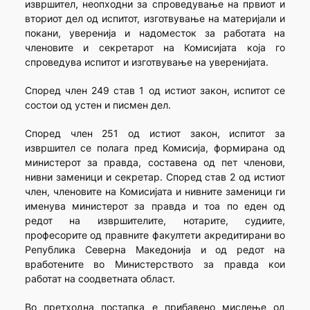
извршител, неопходни за спроведување на првиот и
вториот дел од испитот, изготвување на материјали и
покани, уверенија и надоместок за работата на
членовите и секретарот на Комисијата која го
спроведува испитот и изготвување на уверенијата.
Според член 249 став 1 од истиот закон, испитот се
состои од устен и писмен дел.
Според член 251 од истиот закон, испитот за
извршител ce полага пред Комисија, формирана од
министерот за правда, составена од пет членови,
нивни заменици и секретар. Според став 2 од истиот
член, членовите на Комисијата и нивните заменици ги
именува министерот за правда и тоа по еден од
редот на извршителите, нотарите, судиите,
професорите од правните факултети акредитирани во
Република Северна Македонија и од редот на
вработените во Министерството за правда кои
работат на соодветната област.
Во претходна постапка е прибавено мислење од