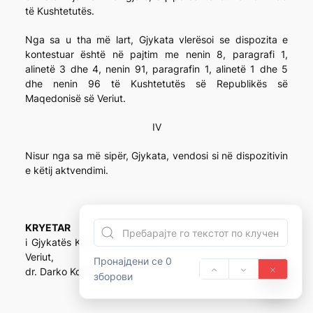
të Kushtetutës.
Nga sa u tha më lart, Gjykata vlerësoi se dispozita e
kontestuar është në pajtim me nenin 8, paragrafi 1,
alinetë 3 dhe 4, nenin 91, paragrafin 1, alinetë 1 dhe 5
dhe nenin 96 të Kushtetutës së Republikës së
Maqedonisë së Veriut.
IV
Nisur nga sa më sipër, Gjykata, vendosi si në dispozitivin
e këtij aktvendimi.
KRYETAR
i Gjykatës Kushtetuese të Republikës së Maqedonisë së
Veriut,
Пронајдени се 0
dr. Darko Kostadinovski
зборови