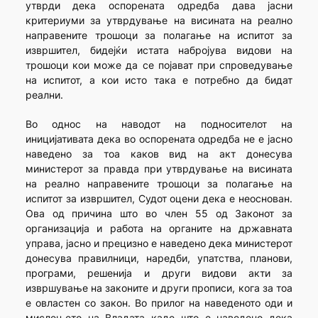
утврди дека оспорената одредба дава јасни
критериуми за утврдување на висината на реално
направените трошоци за полагање на испитот за
извршител, бидејќи истата набројува видови на
трошоци кои може да се појават при спроведување
на испитот, а кои исто така е потребно да бидат
реални.
Во однос на наводот на подносителот на
иницијативата дека во оспорената одредба не е јасно
наведено за тоа каков вид на акт донесува
министерот за правда при утврдување на висината
на реално направените трошоци за полагање на
испитот за извршител, Судот оцени дека е неоснован.
Ова од причина што во член 55 од Законот за
организација и работа на органите на државната
управа, јасно и прецизно е наведено дека министерот
донесува правилници, наредби, упатства, планови,
програми, решенија и други видови акти за
извршување на законите и други прописи, кога за тоа
е овластен со закон. Во прилог на наведеното оди и
мислењето на Владата каде што е наведено дека