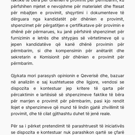
përfshihen mjetet e nevojshme për materialet dhe ftesat
për mbajtjen e provimit, shqyrtimi i dokumenteve të
dërguara nga kandidatët për dhënien e provimit,
shpenzimet për përgatitjen e çertifikatave për provimin e
dhënë për përmarues, ku janë përfshirë shpenzimet për
furnizimin e letrës dhe shtypjes së vërtetimeve që u
jepen kandidatëve që kanë dhënë provimin për
përmbarim, si dhe kompensimin për anëtarët dhe
sekretarin e Komisionit për dhënien e provimit për
përmbarim.
Gjykata mori parasysh opinionin e Qeverisë dhe, bazuar
në analizën e saj kushtetuese dhe ligjore, vendosi se
dispozita e kontestuar jep kritere të qarta për
përcaktimin e lartësisë së shpenzimeve faktike të bëra
për marrjen e provimit për përmbarim, pasi kjo rendit
llojet e shpenzimeve që mund të lindin gjatë zhvillimit të
provimit, dhe të cilat gjithashtu duhet të jenë reale.
Për sa i përket pretendimit të parashtruesit të iniciativës
se dispozita e kontestuar nuk parashikon qartë se çfarë