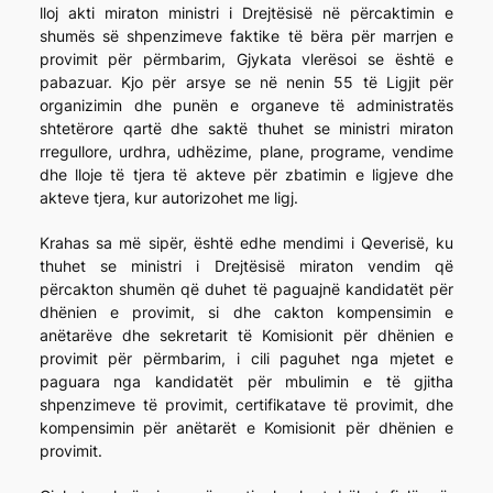
lloj akti miraton ministri i Drejtësisë në përcaktimin e
shumës së shpenzimeve faktike të bëra për marrjen e
provimit për përmbarim, Gjykata vlerësoi se është e
pabazuar. Kjo për arsye se në nenin 55 të Ligjit për
organizimin dhe punën e organeve të administratës
shtetërore qartë dhe saktë thuhet se ministri miraton
rregullore, urdhra, udhëzime, plane, programe, vendime
dhe lloje të tjera të akteve për zbatimin e ligjeve dhe
akteve tjera, kur autorizohet me ligj.
Krahas sa më sipër, është edhe mendimi i Qeverisë, ku
thuhet se ministri i Drejtësisë miraton vendim që
përcakton shumën që duhet të paguajnë kandidatët për
dhënien e provimit, si dhe cakton kompensimin e
anëtarëve dhe sekretarit të Komisionit për dhënien e
provimit për përmbarim, i cili paguhet nga mjetet e
paguara nga kandidatët për mbulimin e të gjitha
shpenzimeve të provimit, certifikatave të provimit, dhe
kompensimin për anëtarët e Komisionit për dhënien e
provimit.