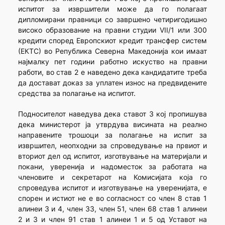
испитот за извршители може да го полагаат
диплoмирани правници со завршено четиригодишно
високо образование на правни студии VII/1 или 300
кредити според Европскиот кредит трансфер систем
(ЕКТС) во Република Северна Македонија кои имаат
најмалку пет години работно искуство на правни
работи, во став 2 е наведено дека кандидатите треба
да достават доказ за уплатен износ на предвидените
средства за полагање на испитот.
Подносителот наведува дека ставот 3 кој пропишува
дека министерот ја утврдува висината на реално
направените трошоци за полагање на испит за
извршител, неопходни за спроведување на првиот и
вториот дел од испитот, изготвување на материјали и
покани, уверенија и надоместок за работата на
членовите и секретарот на Комисијата која го
спроведува испитот и изготвување на уверенијата, е
спорен и истиот не е во согласност со член 8 став 1
алинеи 3 и 4, член 33, член 51, член 68 став 1 алинеи
2 и 3 и член 91 став 1 алинеи 1 и 5 од Уставот на