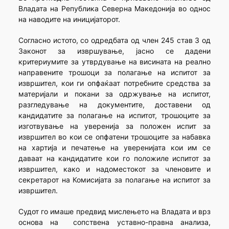
Владата на Република Северна Македонија во однос
на наводите на иницијаторот.
Согласно истото, со одредбата од член 245 став 3 од
Законот за извршување, јасно се дадени
критериумите за утврдување на висината на реално
направените трошоци за полагање на испитот за
извршител, кои ги опфаќаат потребните средства за
материјали и покани за одржување на испитот,
разгледување на документите, доставени од
кандидатите за полагање на испитот, трошоците за
изготвување на уверенија за положен испит за
извршител во кои се опфатени трошоците за набавка
на хартија и печатење на уверенијата кои им се
даваат на кандидатите кои го положиле испитот за
извршител, како и надоместокот за членовите и
секретарот на Комисијата за полагање на испитот за
извршител.
Судот го имаше предвид мислењето на Владата и врз
основа на сопствена уставно-правна анализа,