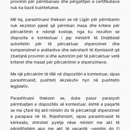
provimin për përmbarues dhe përgatitjen e certifikatave
nuk ka bazë kushtetuese.
Më tej, parashtruesi thekson se në Ligjin për përmbarim
nuk ekziston pjesë që përmban masa dhe kritere për
përcaktimin e ndonjë kostoje, nga ku rezulton se
dispozita e kontestuar i jep ministrit të Drejtësisë
autoritetin për të përcaktuar shpenzimet dhe
kompensimet e anëtarëve dhe sekretarit të Komisionit që
zbatojnë provimin si dhe autorizim për të përcaktuar vetë
kriteret dhe masat për përcaktimin e shpenzimeve.
Me një përcaktim të tillë në dispozitën e kontestuar, sipas
parashtruesit, pushteti ekzekutiv hyn në pushtetin
legjislativ.
Parashtruesi thekson se, duke pasur parasysh
përmbajtjen e dispozitës së kontestuar, është e paqartë
se me çfarë lloj akti ministri do të përcaktojë shpenzimet
e parapara në të. Rrjedhimisht, sipas parashtruesit të
kërkesës, shtrohet pyetja nëse ministri me akt të
përgjithshëm apo me akt të veçantë -vendim do t’i