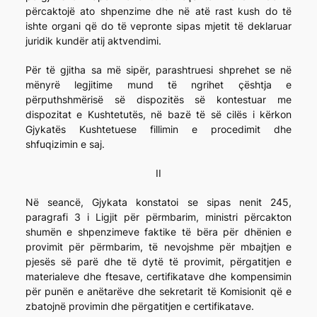
përcaktojë ato shpenzime dhe në atë rast kush do të
ishte organi që do të vepronte sipas mjetit të deklaruar
juridik kundër atij aktvendimi.
Për të gjitha sa më sipër, parashtruesi shprehet se në
mënyrë legjitime mund të ngrihet çështja e
përputhshmërisë së dispozitës së kontestuar me
dispozitat e Kushtetutës, në bazë të së cilës i kërkon
Gjykatës Kushtetuese fillimin e procedimit dhe
shfuqizimin e saj.
II
Në seancë, Gjykata konstatoi se sipas nenit 245,
paragrafi 3 i Ligjit për përmbarim, ministri përcakton
shumën e shpenzimeve faktike të bëra për dhënien e
provimit për përmbarim, të nevojshme për mbajtjen e
pjesës së parë dhe të dytë të provimit, përgatitjen e
materialeve dhe ftesave, certifikatave dhe kompensimin
për punën e anëtarëve dhe sekretarit të Komisionit që e
zbatojnë provimin dhe përgatitjen e certifikatave.