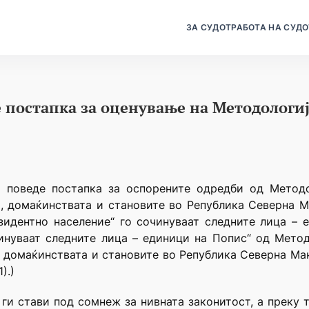
ЗА СУДОТ
РАБОТА НА СУДО
 постапка за оценување на Методологиј
 поведе постапка за оспорените одредби од Методо
 домаќинствата и становите во Република Северна Мак
езидентно население“ го сочинуваат следните лица – 
чинуваат следните лица – единици на Попис“ од Метод
 домаќинствата и становите во Република Северна Мак
).)
и стави под сомнеж за нивната законитост, а преку т