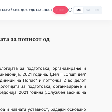
Т
ОБРАЌАЊЕ ДО СУДОТ
ЈАВНОСТ
MK
SQ
EN
BCCF
ата за пописот од
логијата за подготовка, организирање и
едонија, 2021 година. (Дел II „Општ дел“
единици на Попис“ и потточка 2 во делот
ологијата за подготовка, организирање и
едонија, 2021 година („Службен весник на
оа и нивната уставност, бидејки основано