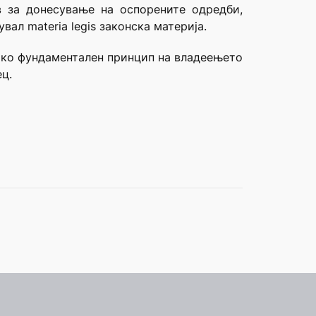
 за донесување на оспорените одредби,
ал materia legis законска материја.
како фундаментален принцип на владеењето
ец.