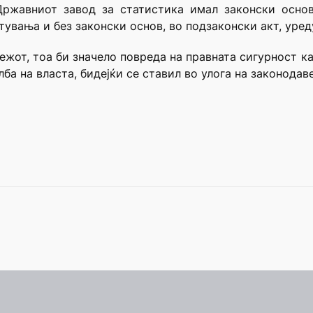
Државниот завод за статистика имал законски основ
увања и без законски основ, во подзаконски акт, уредув
ежот, тоа би значело повреда на правната сигурност 
ба на власта, бидејќи се ставил во улога на законодав