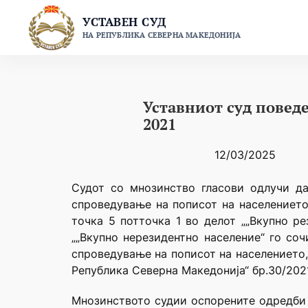
Skip
УСТАВЕН СУД
to
НА РЕПУБЛИКА СЕВЕРНА МАКЕДОНИЈА
content
Уставниот суд поведе
2021
12/03/2025
Судот со мнозинство гласови одлучи да
спроведување на пописот на населението,
точка 5 потточка 1 во делот „„Вкупно р
„„Вкупно нерезидентно население“ го со
спроведување на пописот на населението,
Република Северна Македонија“ бр.30/2021
Mнозинството судии оспорените одредби г