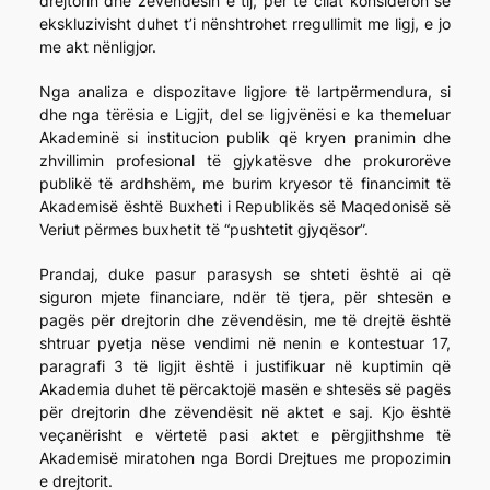
drejtorin dhe zëvendësin e tij, për të cilat konsideron se
ekskluzivisht duhet t’i nënshtrohet rregullimit me ligj, e jo
me akt nënligjor.
Nga analiza e dispozitave ligjore të lartpërmendura, si
dhe nga tërësia e Ligjit, del se ligjvënësi e ka themeluar
Akademinë si institucion publik që kryen pranimin dhe
zhvillimin profesional të gjykatësve dhe prokurorëve
publikë të ardhshëm, me burim kryesor të financimit të
Akademisë është Buxheti i Republikës së Maqedonisë së
Veriut përmes buxhetit të “pushtetit gjyqësor”.
Prandaj, duke pasur parasysh se shteti është ai që
siguron mjete financiare, ndër të tjera, për shtesën e
pagës për drejtorin dhe zëvendësin, me të drejtë është
shtruar pyetja nëse vendimi në nenin e kontestuar 17,
paragrafi 3 të ligjit është i justifikuar në kuptimin që
Akademia duhet të përcaktojë masën e shtesës së pagës
për drejtorin dhe zëvendësit në aktet e saj. Kjo është
veçanërisht e vërtetë pasi aktet e përgjithshme të
Akademisë miratohen nga Bordi Drejtues me propozimin
e drejtorit.