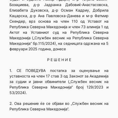
Бозаџиева, д-р Јадранка Дабовиќ-Анастасовска,
Елизабета Дуковска, д-р Осман Кадриу, Добрила
Кацарска, д-р Ана Павловска-Данева и м-р Фатмир
Скендер, врз основа на член 110 од Уставот на
Република Северна Македонија и член 73 алинеја 1 од
Актот на Уставниот суд на Република Северна
Македонија („Службен весник на Република Северна
Македонија” бр.115/2024), на седницата одржана на 5
февруари 2025 година, донесе
Р Е Ш Е Н И Е
1. СЕ ПОВЕДУВА постапка за оценување на
уставноста на член 17 став 3 од Законот за Академија
за судии и јавни обвинители („Службен весник на
Република Северна Македонија“ број 129/2023 и
53/2024).
2. Ова решение ќе се објави во „Службен весник на
Република Северна Македонија“.