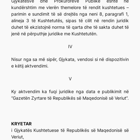
Gjykatësve dhe Prokurorëve Publikë është në
kundërshtim me vlerën themelore të rendit kushtetues –
parimin e sundimit të së drejtës nga neni 8, paragrafi 1,
alineja 3 të Kushtetutës, sipas të cilit në rendin juridik
duhet të ekzistojnë norma të qarta dhe të sakta duhet të
jenë në përputhje juridike me Kushtetutën.
IV
Nisur nga sa më sipër, Gjykata, vendosi si në dispozitivin
e këtij aktvendimi.
V
Ky aktvendim ka fuqi juridike nga data e publikimit në
“Gazetën Zyrtare të Republikës së Maqedonisë së Veriut”.
KRYETAR
i Gjykatës Kushtetuese të Republikës së Maqedonisë së
Veriut,