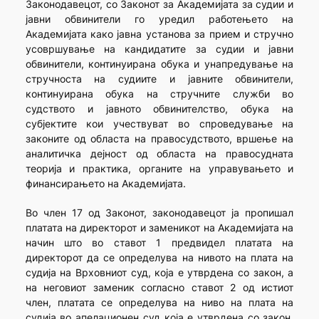
Законодавецот, со Законот за Академијата за судии и
јавни обвинители го уредил работењето на
Академијата како јавна установа за прием и стручно
усовршување на кандидатите за судии и јавни
обвинители, континуирана обука и унапредување на
стручноста на судиите и јавните обвинители,
континуирана обука на стручните служби во
судството и јавното обвинителство, обука на
субјектите кои учествуват во спроведување на
законите од областа на правосудството, вршење на
аналитичка дејност од областа на правосудната
теорија и практика, органите на управувањето и
финансирањето на Академијата.
Во член 17 од Законот, законодавецот ја пропишал
платата на директорот и заменикот на Академијата на
начин што во ставот 1 предвидел платата на
директорот да се определува на нивото на плата на
судија на Врховниот суд, која е утврдена со закон, а
на неговиот заменик согласно ставот 2 од истиот
член, платата се определува на ниво на плата на
судија во апелационен суд која е утврдена со закон.