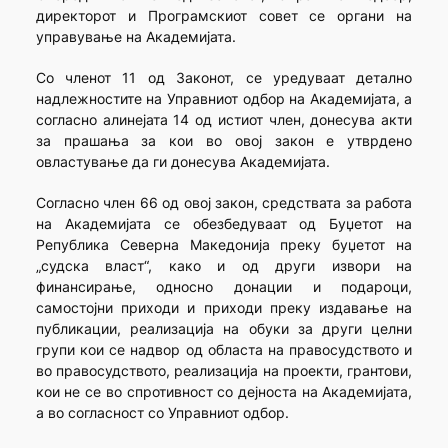
директорот и Програмскиот совет се органи на
управување на Академијата.
Со членот 11 од Законот, се уредуваат детално
надлежностите на Управниот одбор на Академијата, а
согласно алинејата 14 од истиот член, донесува акти
за прашања за кои во овој закон е утврдено
овластување да ги донесува Академијата.
Согласно член 66 од овој закон, средствата за работа
на Академијата се обезбедуваат од Буџетот на
Република Северна Македонија преку буџетот на
„судска власт“, како и од други извори на
финансирање, односно донации и подароци,
самостојни приходи и приходи преку издавање на
публикации, реализација на обуки за други целни
групи кои се надвор од областа на правосудството и
во правосудството, реализација на проекти, грантови,
кои не се во спротивност со дејноста на Академијата,
а во согласност со Управниот одбор.