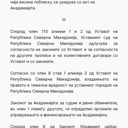
чија висина поблиску се уредува со акт на
Академијата.
III
Според член 110 алинеи 1 и 2 од Уставот на
Република Северна Македонија, Уставниот суд на
Република Северна Македонија одлучува за
согласноста на законите со Уставот и за согласноста
на другите прописи и на колективните договори со
Уставот и со законите.
Согласно со член 8 став 1 алинеја 3 од Уставот на
Република Северна Македонија, владеењето на
правото е темелна вредност на уставниот поредок на
Република Северна Македонија.
Законот за Академијата за судии и јавни обвинители,
во член 1 помеѓу другото, ги определил органите на
управувањето и финансирањето на Академијата.
Според член 8 од Законот, Управниот одбор,