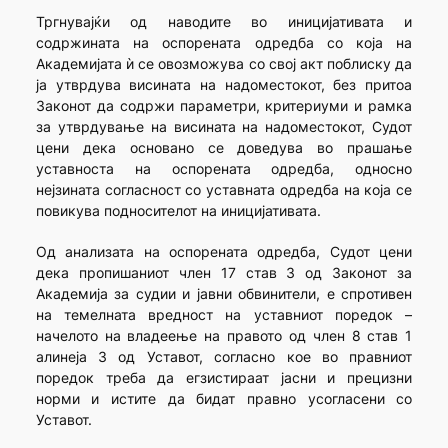
Тргнувајќи од наводите во иницијативата и
содржината на оспорената одредба со која на
Академијата ѝ се овозможува со свој акт поблиску да
ја утврдува висината на надоместокот, без притоа
Законот да содржи параметри, критериуми и рамка
за утврдување на висината на надоместокот, Судот
цени дека основано се доведува во прашање
уставноста на оспорената одредба, односно
нејзината согласност со уставната одредба на која се
повикува подносителот на иницијативата.
Од анализата на оспорената одредба, Судот цени
дека пропишаниот член 17 став 3 од Законот за
Академија за судии и јавни обвинители, е спротивен
на темелната вредност на уставниот поредок –
начелото на владеење на правото од член 8 став 1
алинеја 3 од Уставот, согласно кое во правниот
поредок треба да егзистираат јасни и прецизни
норми и истите да бидат правно усогласени со
Уставот.