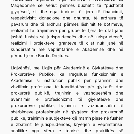
Maqedonisë së Veriut përmes buxhetit të “pushtetit
gjyqësor”, si dhe nga burime të tjera të financimit,
respektivisht donacione dhe dhurata, të ardhura të
pavarura dhe të ardhura përmes lëshimit të botimeve,
realizimit të trajnimeve për grupe të tjera të cilat janë
jashtë fushës së jurisprudencës dhe në jurisprudencë,
realizimi i projekteve, granteve të cilat nuk janë në
kundërshtim me veprimtarinë e Akademisë dhe në
përputhje me Bordin Drejtues.
Ligjvënësi, me Ligjin për Akademinë e Gjykatësve dhe
Prokurorëve Publikë, ka rregulluar funksionimin e
Akademisë si institucion publik për pranimin dhe
zhvillimin profesional të kandidatëve për gjykatës dhe
prokurorë publikë, trajnimin e vazhdueshëm dhe
avansimin e profesionizmit të gjykatësve dhe
prokurorëve publikë, trajnimin e vazhdueshëm të
shërbimeve profesionale në gjyqësor dhe prokurorinë
publike, trajnimin e subjekteve që marrin pjesë në fushën
e zbatimit të jurisprudencës, kryerjen e veprimtarisë
analitike nga sfera e teorisë dhe praktikës së