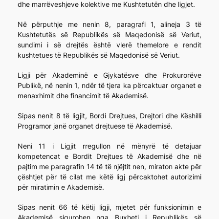
dhe marrëveshjeve kolektive me Kushtetutën dhe ligjet.
Në përputhje me nenin 8, paragrafi 1, alineja 3 të
Kushtetutës së Republikës së Maqedonisë së Veriut,
sundimi i së drejtës është vlerë themelore e rendit
kushtetues të Republikës së Maqedonisë së Veriut.
Ligji për Akademinë e Gjykatësve dhe Prokurorëve
Publikë, në nenin 1, ndër të tjera ka përcaktuar organet e
menaxhimit dhe financimit të Akademisë.
Sipas nenit 8 të ligjit, Bordi Drejtues, Drejtori dhe Këshilli
Programor janë organet drejtuese të Akademisë.
Neni 11 i Ligjit rregullon në mënyrë të detajuar
kompetencat e Bordit Drejtues të Akademisë dhe në
pajtim me paragrafin 14 të të njëjtit nen, miraton akte për
çështjet për të cilat me këtë ligj përcaktohet autorizimi
për miratimin e Akademisë.
Sipas nenit 66 të këtij ligji, mjetet për funksionimin e
Akademisë sigurohen nga Buxheti i Republikës së