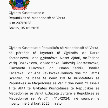
Gjykata Kushtetuese e
Republikës së Maqedonisë së Veriut
U.nr.207/2023
Shkup, 05.02.2025
Gjykata Kushtetue e Republikës së Maqedonisë së Veriut,
në përbërje të kryetarit të Gjykatës, dr. Darko
Kostadinovski dhe gjykatësve Naser Ajdari, mr.Tatjana
Vasiq-Bozaxhieva, dr.Jadranka Daboviq-Anastasovska,
Eliazabeta Dukovska, dr. Osman Kadriu, Dobrilla
Kacarska, dr. Ana Pavllovska-Daneva dhe mr. Fatmir
Skender, në bazë të nenit 110 të Kushtetutës së
Republikës së Maqedonisë së Veriut dhe nenit 73 alineja
1 të Aktit të Gjykatës Kushtetuese të Republikës së
Maqedonisë së Veriut („Gazeta Zyrtare e Republikës së
Maqedonisë së Veriut“ nr.115/2024), në seancën e
mbajtur më 5 shkurt 2025, miratoi