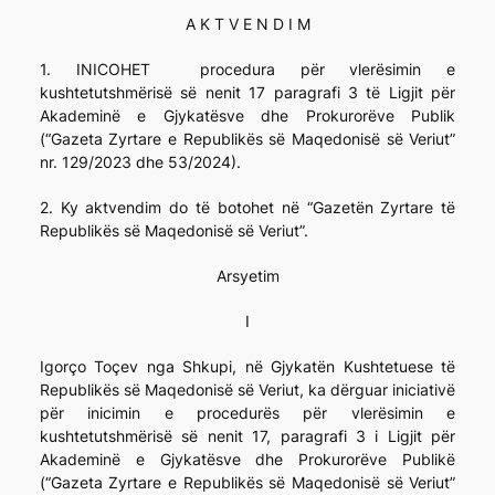
A K T V E N D I M
1. INICOHET procedura për vlerësimin e
kushtetutshmërisë së nenit 17 paragrafi 3 të Ligjit për
Akademinë e Gjykatësve dhe Prokurorëve Publik
(“Gazeta Zyrtare e Republikës së Maqedonisë së Veriut”
nr. 129/2023 dhe 53/2024).
2. Ky aktvendim do të botohet në “Gazetën Zyrtare të
Republikës së Maqedonisë së Veriut”.
Arsyetim
I
Igorço Toçev nga Shkupi, në Gjykatën Kushtetuese të
Republikës së Maqedonisë së Veriut, ka dërguar iniciativë
për inicimin e procedurës për vlerësimin e
kushtetutshmërisë së nenit 17, paragrafi 3 i Ligjit për
Akademinë e Gjykatësve dhe Prokurorëve Publikë
(“Gazeta Zyrtare e Republikës së Maqedonisë së Veriut”