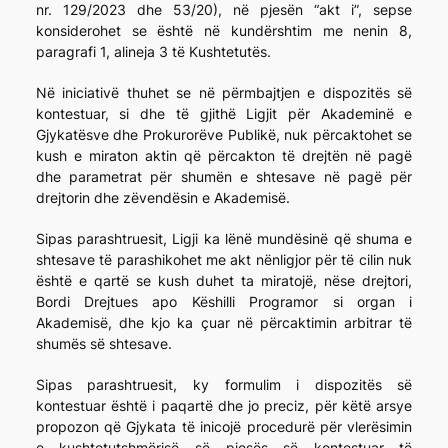
nr. 129/2023 dhe 53/20), në pjesën “akt i”, sepse
konsiderohet se është në kundërshtim me nenin 8,
paragrafi 1, alineja 3 të Kushtetutës.
Në iniciativë thuhet se në përmbajtjen e dispozitës së
kontestuar, si dhe të gjithë Ligjit për Akademinë e
Gjykatësve dhe Prokurorëve Publikë, nuk përcaktohet se
kush e miraton aktin që përcakton të drejtën në pagë
dhe parametrat për shumën e shtesave në pagë për
drejtorin dhe zëvendësin e Akademisë.
Sipas parashtruesit, Ligji ka lënë mundësinë që shuma e
shtesave të parashikohet me akt nënligjor për të cilin nuk
është e qartë se kush duhet ta miratojë, nëse drejtori,
Bordi Drejtues apo Këshilli Programor si organ i
Akademisë, dhe kjo ka çuar në përcaktimin arbitrar të
shumës së shtesave.
Sipas parashtruesit, ky formulim i dispozitës së
kontestuar është i paqartë dhe jo preciz, për këtë arsye
propozon që Gjykata të inicojë procedurë për vlerësimin
e kushtetutshmërisë së pjesës së kontestuar të