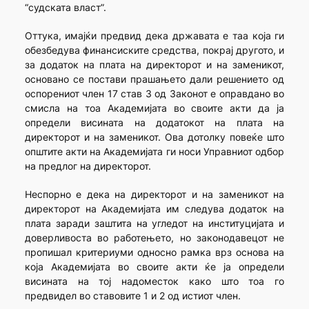
“судската власт”.
Оттука, имајќи предвид дека државата е таа која ги
обезбедува финансиските средства, покрај другото, и
за додаток на плата на директорот и на заменикот,
основано се постави прашањето дали решението од
оспорениот член 17 став 3 од Законот е оправдано во
смисла на тоа Академијата во своите акти да ја
определи висината на додатокот на плата на
директорот и на заменикот. Ова дотолку повеќе што
општите акти на Академијата ги носи Управниот одбор
на предлог на директорот.
Неспорно е дека на директорот и на заменикот на
директорот на Академијата им следува додаток на
плата заради заштита на угледот на институцијата и
доверливоста во работењето, но законодавецот не
пропишал критериуми односно рамка врз основа на
која Академијата во своите акти ќе ја определи
висината на тој надоместок како што тоа го
предвидел во ставовите 1 и 2 од истиот член.