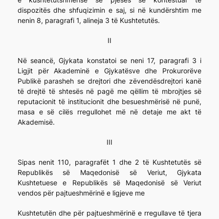
dispozitës dhe shfuqizimin e saj, si në kundërshtim me
nenin 8, paragrafi 1, alineja 3 të Kushtetutës.
II
Në seancë, Gjykata konstatoi se neni 17, paragrafi 3 i
Ligjit për Akademinë e Gjykatësve dhe Prokurorëve
Publikë parasheh se drejtori dhe zëvendësdrejtori kanë
të drejtë të shtesës në pagë me qëllim të mbrojtjes së
reputacionit të institucionit dhe besueshmërisë në punë,
masa e së cilës rregullohet më në detaje me akt të
Akademisë.
III
Sipas nenit 110, paragrafët 1 dhe 2 të Kushtetutës së
Republikës së Maqedonisë së Veriut, Gjykata
Kushtetuese e Republikës së Maqedonisë së Veriut
vendos për pajtueshmërinë e ligjeve me
Kushtetutën dhe për pajtueshmërinë e rregullave të tjera