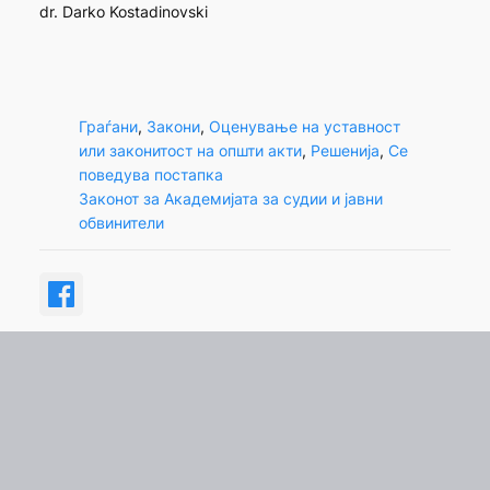
dr. Darko Kostadinovski
Граѓани
, 
Закони
, 
Оценување на уставност
или законитост на општи акти
, 
Решенија
, 
Се
поведува постапка
Законот за Академијата за судии и јавни
обвинители