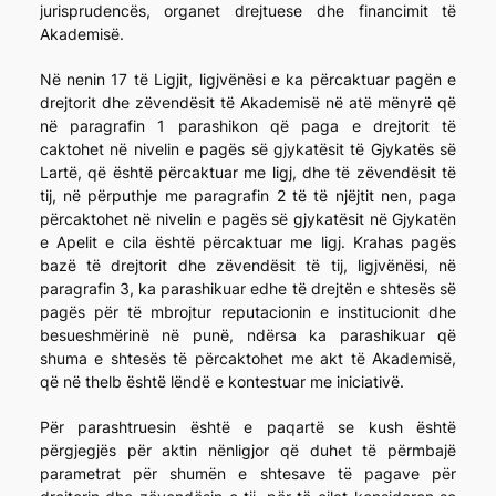
jurisprudencës, organet drejtuese dhe financimit të
Akademisë.
Në nenin 17 të Ligjit, ligjvënësi e ka përcaktuar pagën e
drejtorit dhe zëvendësit të Akademisë në atë mënyrë që
në paragrafin 1 parashikon që paga e drejtorit të
caktohet në nivelin e pagës së gjykatësit të Gjykatës së
Lartë, që është përcaktuar me ligj, dhe të zëvendësit të
tij, në përputhje me paragrafin 2 të të njëjtit nen, paga
përcaktohet në nivelin e pagës së gjykatësit në Gjykatën
e Apelit e cila është përcaktuar me ligj. Krahas pagës
bazë të drejtorit dhe zëvendësit të tij, ligjvënësi, në
paragrafin 3, ka parashikuar edhe të drejtën e shtesës së
pagës për të mbrojtur reputacionin e institucionit dhe
besueshmërinë në punë, ndërsa ka parashikuar që
shuma e shtesës të përcaktohet me akt të Akademisë,
që në thelb është lëndë e kontestuar me iniciativë.
Për parashtruesin është e paqartë se kush është
përgjegjës për aktin nënligjor që duhet të përmbajë
parametrat për shumën e shtesave të pagave për