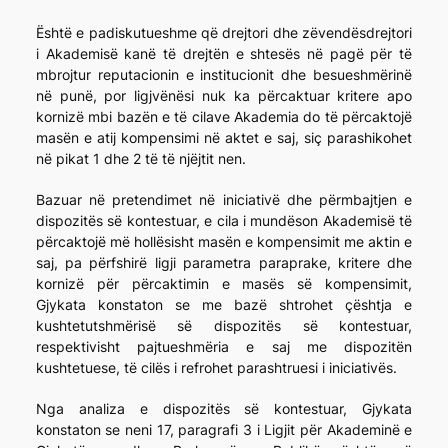
Është e padiskutueshme që drejtori dhe zëvendësdrejtori
i Akademisë kanë të drejtën e shtesës në pagë për të
mbrojtur reputacionin e institucionit dhe besueshmërinë
në punë, por ligjvënësi nuk ka përcaktuar kritere apo
kornizë mbi bazën e të cilave Akademia do të përcaktojë
masën e atij kompensimi në aktet e saj, siç parashikohet
në pikat 1 dhe 2 të të njëjtit nen.
Bazuar në pretendimet në iniciativë dhe përmbajtjen e
dispozitës së kontestuar, e cila i mundëson Akademisë të
përcaktojë më hollësisht masën e kompensimit me aktin e
saj, pa përfshirë ligji parametra paraprake, kritere dhe
kornizë për përcaktimin e masës së kompensimit,
Gjykata konstaton se me bazë shtrohet çështja e
kushtetutshmërisë së dispozitës së kontestuar,
respektivisht pajtueshmëria e saj me dispozitën
kushtetuese, të cilës i refrohet parashtruesi i iniciativës.
Nga analiza e dispozitës së kontestuar, Gjykata
konstaton se neni 17, paragrafi 3 i Ligjit për Akademinë e