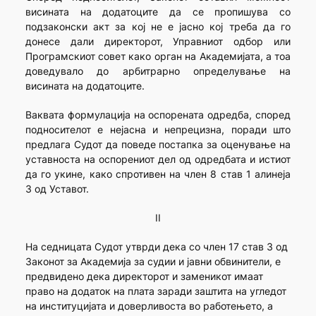
висината на додатоците да се пропишува со
подзаконски акт за кој не е јасно кој треба да го
донесе дали директорот, Управниот одбор или
Програмскиот совет како орган на Академијата, а тоа
доведувало до арбитрарно определување на
висината на додатоците.
Ваквата формулација на оспорената одредба, според
подносителот е нејасна и непрецизна, поради што
предлага Судот да поведе постапка за оценување на
уставноста на оспорениот дел од одредбата и истиот
да го укине, како спротивен на член 8 став 1 алинеја
3 од Уставот.
II
На седницата Судот утврди дека со член 17 став 3 од
Законот за Академија за судии и јавни обвинители, е
предвидено дека директорот и заменикот имаат
право на додаток на плата заради заштита на угледот
на институцијата и доверливоста во работењето, а