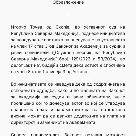
Образложение
I
Игорчо Точев од Скопје, до Уставниот суд на
Република Северна Македонија, поднесе иницијатива
за поведување постапка за оценување на уставноста
на член 17 став 3 од Законот за Академија за судии и
јавни обвинители („Службен весник на Република
Северна Македонија“ број. 129/2023 и 53/2024), во
делот „акт на“, бидејќи смета дека истиот е спротивна
на член 8 став 1 алинеја 3 од Уставот.
Во иницијативата се наведува дека од содржината на
оспорената одредба, како и во целината на Законот
за Академија за судии и јавни обвинители, не е
пропишано кој го донесува актот во кој се утврдува
правото на плата и параметрите за тоа во колкава
висина можат да се движат додатоците на плата на
директорот и заменикот на Академијата.
Според подносителот, Законот оставил можност