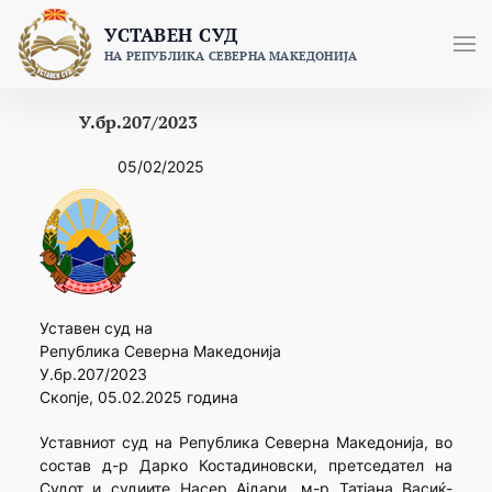
Skip
УСТАВЕН СУД
to
НА РЕПУБЛИКА СЕВЕРНА МАКЕДОНИЈА
content
У.бр.207/2023
05/02/2025
Уставен суд на
Република Северна Македонија
У.бр.207/2023
Скопје, 05.02.2025 година
Уставниот суд на Република Северна Македонија, во
состав д-р Дарко Костадиновски, претседател на
Судот и судиите Насер Ајдари, м-р Татјана Васиќ-