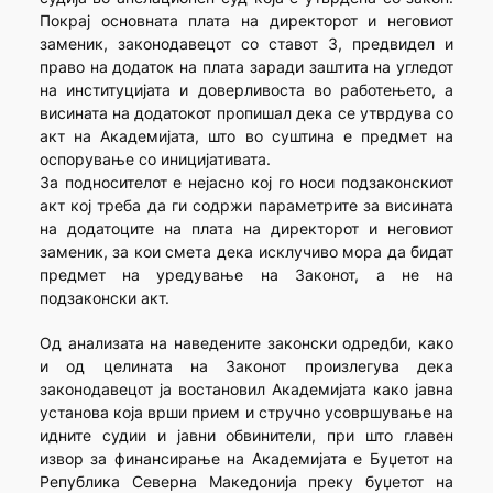
Покрај основната плата на директорот и неговиот
заменик, законодавецот со ставот 3, предвидел и
право на додаток на плата заради заштита на угледот
на институцијата и доверливоста во работењето, а
висината на додатокот пропишал дека се утврдува со
акт на Академијата, што во суштина е предмет на
оспорување со иницијативата.
За подносителот е нејасно кој го носи подзаконскиот
акт кој треба да ги содржи параметрите за висината
на додатоците на плата на директорот и неговиот
заменик, за кои смета дека исклучиво мора да бидат
предмет на уредување на Законот, а не на
подзаконски акт.
Од анализата на наведените законски одредби, како
и од целината на Законот произлегува дека
законодавецот ја востановил Академијата како јавна
установа која врши прием и стручно усовршување на
идните судии и јавни обвинители, при што главен
извор за финансирање на Академијата е Буџетот на
Република Северна Македонија преку буџетот на