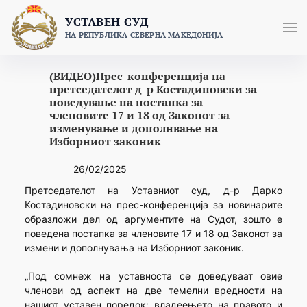
Skip
УСТАВЕН СУД
to
НА РЕПУБЛИКА СЕВЕРНА МАКЕДОНИЈА
content
(ВИДЕО)Прес-конференција на
претседателот д-р Костадиновски за
поведување на постапка за
членовите 17 и 18 од Законот за
изменување и дополнвање на
Изборниот законик
26/02/2025
Претседателот на Уставниот суд, д-р Дарко
Костадиновски на прес-конференција за новинарите
образложи дел од аргументите на Судот, зошто е
поведена постапка за членовите 17 и 18 од Законот за
измени и дополнувања на Изборниот законик.
„Под сомнеж на уставноста се доведуваат овие
членови од аспект на две темелни вредности на
нашиот уставен поредок: владеењето на правото и