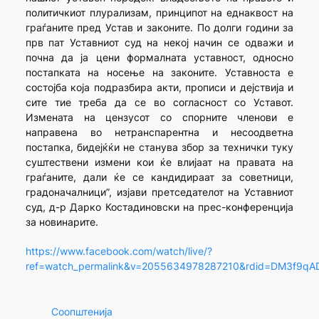
политичкиот плурализам, принципот на еднаквост на
граѓаните пред Устав и законите. По долги години за
прв пат Уставниот суд на некој начин се одважи и
почна да ја цени формалната уставност, односно
постапката на носење на законите. Уставноста е
состојба која подразбира акти, прописи и дејствија и
сите тие треба да се во согласност со Уставот.
Измената на цензусот со спорните членови е
направена во нетранспарентна и несоодветна
постапка, бидејќќи не станува збор за технички туку
суштествени измени кои ќе влијаат на правата на
граѓаните, дали ќе се кандидираат за советници,
градоначалници”, изјави претседателот на Уставниот
суд, д-р Дарко Костадиновски на прес-конференција
за новинарите.
https://www.facebook.com/watch/live/?
ref=watch_permalink&v=2055634978287210&rdid=DM3f9qA
Соопштенија