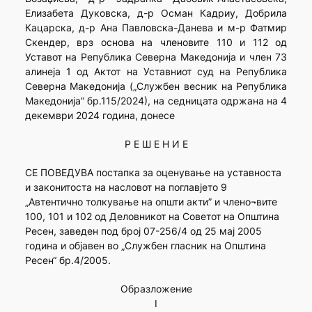
Елизабета Дуковска, д-р Осман Кадриу, Добрила
Кацарска, д-р Ана Павловска-Данева и м-р Фатмир
Скендер, врз основа на членовите 110 и 112 од
Уставот на Република Северна Македонија и член 73
алинеja 1 од Актот на Уставниот суд на Република
Северна Македонија („Службен весник на Република
Македонија” бр.115/2024), на седницата одржана на 4
декември 2024 година, донесе
Р Е Ш Е Н И Е
СЕ ПОВЕДУВА постапка за оценување на уставноста
и законитоста на насловот на поглавјето 9
„Автентично толкување на општи акти” и члено¬вите
100, 101 и 102 од Деловникот на Советот на Општина
Ресен, заведен под број 07-256/4 од 25 мај 2005
година и објавен во „Службен гласник на Општина
Ресен“ бр.4/2005.
Образложение
I