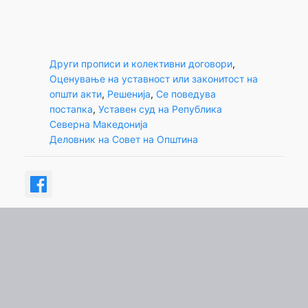
Други прописи и колективни договори
, 
Оценување на уставност или законитост на
општи акти
, 
Решенија
, 
Се поведува
постапка
, 
Уставен суд на Република
Северна Македонија
Деловник на Совет на Општина