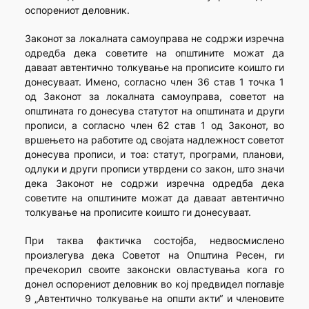
оспорениот деловник.
Законот за локалната самоуправа не содржи изречна
одредба дека советите на општините можат да
даваат автентично толкување на прописите коишто ги
донесуваат. Имено, согласно член 36 став 1 точка 1
од Законот за локалната самоуправа, советот на
општината го донесува статутот на општината и други
прописи, а согласно член 62 став 1 од Законот, во
вршењето на работите од својата надлежност советот
донесува прописи, и тоа: статут, програми, планови,
одлуки и други прописи утврдени со закон, што значи
дека Законот не содржи изречна одредба дека
советите на општините можат да даваат автентично
толкување на прописите коишто ги донесуваат.
При таква фактичка состојба, недвосмислено
произлегува дека Советот на Општина Ресен, ги
пречекорил своите законски овластувања кога го
донел оспорениот деловник во кој предвидел поглавје
9 „Автентично толкување на општи акти“ и членовите