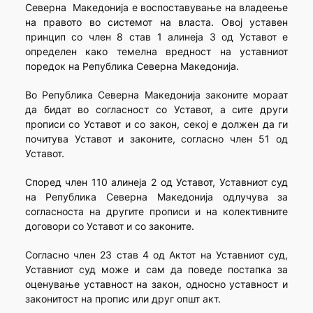
Северна Македонија е воспоставување на владеење
на правото во системот на власта. Овој уставен
принцип со член 8 став 1 алинеја 3 од Уставот е
определен како темелна вредност на уставниот
поредок на Република Северна Македонија.
Во Република Северна Македонија законите мораат
да бидат во согласност со Уставот, а сите други
прописи со Уставот и со закон, секој е должен да ги
почитува Уставот и законите, согласно член 51 од
Уставот.
Според член 110 алинеја 2 од Уставот, Уставниот суд
на Република Северна Македонија одлучува за
согласноста на другите прописи и на колективните
договори со Уставот и со законите.
Согласно член 23 став 4 од Актот на Уставниот суд,
Уставниот суд може и сам да поведе постапка за
оценување уставност на закон, односно уставност и
законитост на пропис или друг општ акт.