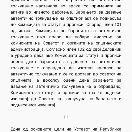
толкување настанала во врска со примената на
актите во нивното работење. Барањето за давање
автентично толкување на општиот акт се поднесува
до Комисијата за статут и прописи. Според член 101
од истиот, Комисијата по барањето за автентично
толкување има право да побара мислење од
комисиите на Советот и органите на општинската
администрација. Согласно член 102 од овој деловник
е уредено дека ако Комисијата за статут и прописи
оцени дека барањето за давање на автентично
толкување е оправдано ќе изготви предлог на
автентично толкување и ќе го достави до советот на
општината, а доколку оцени дека барањето за
давање на автентично толкување не е оправдано,
Комисијата за статут и прописи за тоа ќе поднесе
извештај до Советот кој одлучува по барањето и
поднесениот извештај.
III
Една од основните цели на Уставот на Република