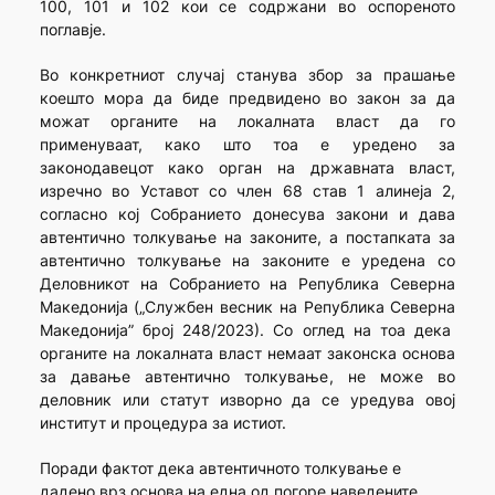
100, 101 и 102 кои се содржани во оспореното
поглавје.
Во конкретниот случај станува збор за прашање
коешто мора да биде предвидено во закон за да
можат органите на локалната власт да го
применуваат, како што тоа е уредено за
законодавецот како орган на државната власт,
изречно во Уставот со член 68 став 1 алинеја 2,
согласно кој Собранието донесува закони и дава
автентично толкување на законите, а постапката за
автентично толкување на законите е уредена со
Деловникот на Собранието на Република Северна
Македонија („Службен весник на Република Северна
Македонија” број 248/2023). Со оглед на тоа дека
органите на локалната власт немаат законска основа
за давање автентично толкување, не може во
деловник или статут изворно да се уредува овој
институт и процедура за истиот.
Поради фактот дека автентичното толкување е
дадено врз основа на една од погоре наведените