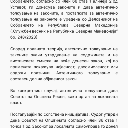
Собранието, согласно со член 68 став 1 алинеја 2 од
Уставот, ги донесува законите и дава автентично
толкување на законите, а постапката за автентично
толкување на законите е уредена со Деловникот на
Собранието на Република Северна Македонија
(„Службен весник на Република Северна Македонија”
бр. 248/2023).
Според правната теорија, автентично толкување на
законите значи утврдување на содржината и на
вистинската смисла на веќе донесен закон, кој во
примената покажува нејасност, двосмисленост или
содржи празнини. Автентичното толкување е
составен дел на објавениот закон.
Во конкретниот случај, автентично толкување дава
Советот на Општина Ресен, како орган на локалната
власт.
Постапувајќи по сопствена иницијатива, Судот утврди
дека Советот на Општината согласно член 36 став 1
точка 1 од Законот за локалната самоуправа го донел