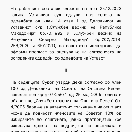
На работниот состанок одржан на ден 25.12.2023
година Уставниот суд одлучи, врз основа на
одредбата од член 14 став 1 од Деловникот на
Уставниот суд („Службен весник на Република
Македонија” бр.70/1992 и „Службен весник на
Република Северна Македонија” бр.202/2019,
256/2020 и 65/2021), по сопствена иницијатива да
оформи предмет за оценување на согласноста на
оспорените одредби, со одредбите на Уставот.
II
На седницата Судот утврди дека согласно со член
100 од Деловникот на Советот на Општина Ресен,
заведен под број 07-256/4 од 25 мај 2005 година и
објавен во „Службен гласник на Општина Ресен“ бр.
4/2005 барање за автентично толкување на општ акт
може да поднесат членовите на Советот, 10% од
избирачите во општината, јавно претпријатие кое
извршува дејност на подрачјето на општината и
државни органи кога потребата од автентично