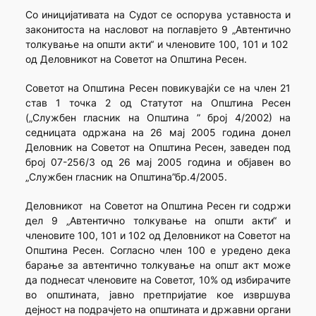
Со иницијативата на Судот се оспорува уставноста и
законитоста на насловот на поглавјето 9 „Автентично
толкување на општи акти“ и членовите 100, 101 и 102
од Деловникот на Советот на Општина Ресен.
Советот на Општина Ресен повикувајќи се на член 21
став 1 точка 2 од Статутот на Општина Ресен
(„Службен гласник на Општина ” број 4/2002) на
седницата одржана на 26 мај 2005 година донел
Деловник на Советот на Општина Ресен, заведен под
број 07-256/3 од 26 мај 2005 година и објавен во
„Службен гласник на Општина”бр.4/2005.
Деловникот на Советот на Општина Ресен ги содржи
дел 9 „Автентично толкување на општи акти“ и
членовите 100, 101 и 102 од Деловникот на Советот на
Општина Ресен. Согласно член 100 е уредено дека
барање за автентично толкување на општ акт може
да поднесат членовите на Советот, 10% од избирачите
во општината, јавно претпријатие кое извршува
дејност на подрачјето на општината и државни органи