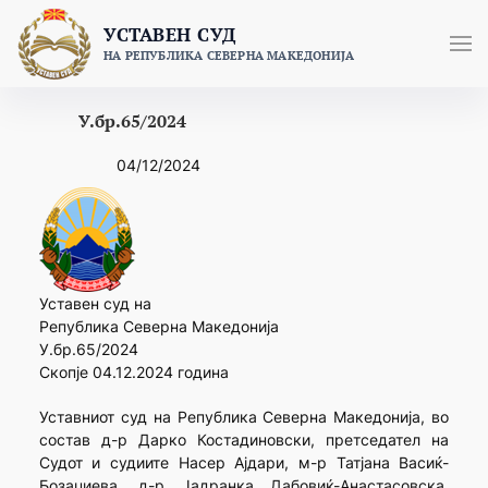
Skip
УСТАВЕН СУД
to
НА РЕПУБЛИКА СЕВЕРНА МАКЕДОНИЈА
content
У.бр.65/2024
04/12/2024
Уставен суд на
Република Северна Македонија
У.бр.65/2024
Скопје 04.12.2024 година
Уставниот суд на Република Северна Македонија, во
состав д-р Дарко Костадиновски, претседател на
Судот и судиите Насер Ајдари, м-р Татјана Васиќ-
Бозаџиева, д-р Јадранка Дабовиќ-Анастасовска,