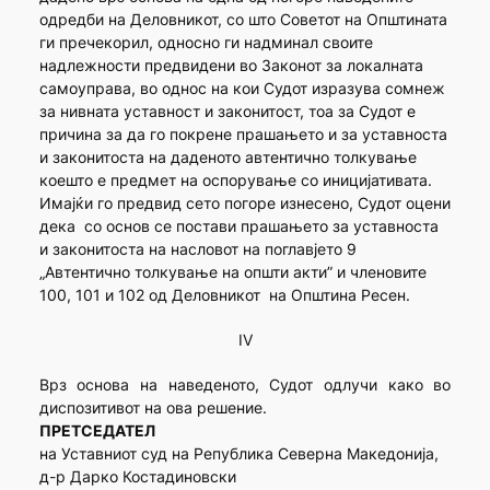
одредби на Деловникот, со што Советот на Општината
ги пречекорил, односно ги надминал своите
надлежности предвидени во Законот за локалната
самоуправа, во однос на кои Судот изразува сомнеж
за нивната уставност и законитост, тоа за Судот е
причина за да го покрене прашањето и за уставноста
и законитоста на даденото автентично толкување
коешто е предмет на оспорување со иницијативата.
Имајќи го предвид сето погоре изнесено, Судот оцени
дека со основ се постави прашањето за уставноста
и законитоста на насловот на поглавјето 9
„Автентично толкување на општи акти” и членовите
100, 101 и 102 од Деловникот на Општина Ресен.
IV
Врз основа на наведеното, Судот одлучи како во
диспозитивот на ова решение.
ПРЕТСЕДАТЕЛ
на Уставниот суд на Република Северна Македонија,
д-р Дарко Костадиновски