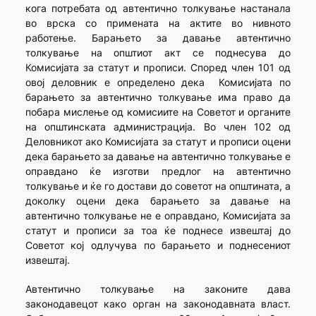
кога потребата од автентично толкување настанала
во врска со примената на актите во нивното
работење. Барањето за давање автентично
толкување на општиот акт се поднесува до
Комисијата за статут и прописи. Според член 101 од
овој деловник е определено дека Комисијата по
барањето за автентично толкување има право да
побара мислење од комисиите на Советот и органите
на општинската администрација. Во член 102 од
Деловникот ако Комисијата за статут и прописи оцени
дека барањето за давање на автентично толкување е
оправдано ќе изготви предлог на автентично
толкување и ќе го достави до советот на општината, а
доколку оцени дека барањето за давање на
автентично толкување не е оправдано, Комисијата за
статут и прописи за тоа ќе поднесе извештај до
Советот кој одлучува по барањето и поднесениот
извештај.
Автентично толкување на законите дава
законодавецот како орган на законодавната власт.