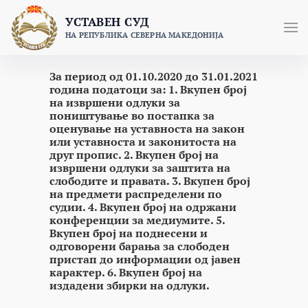
Skip
УСТАВЕН СУД
to
НА РЕПУБЛИКА СЕВЕРНА МАКЕДОНИЈА
content
За период од 01.10.2020 до 31.01.2021
година податоци за: 1. Вкупен број
на извршени одлуки за
поништување во постапка за
оценување на уставноста на закон
или уставноста и законитоста на
друг пропис. 2. Вкупен број на
извршени одлуки за заштита на
слободите и правата. 3. Вкупен број
на предмети распределени по
судии. 4. Вкупен број на одржани
конференции за медиумите. 5.
Вкупен број на поднесени и
одговорени барања за слободен
пристап до информации од јавен
карактер. 6. Вкупен број на
издадени збирки на одлуки.