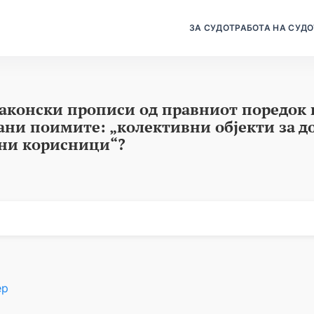
ЗА СУДОТ
РАБОТА НА СУДО
законски прописи од правниот поредок 
ани поимите: „колективни објекти за д
вни корисници“?
ер