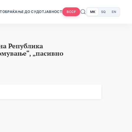
Т
ОБРАЌАЊЕ ДО СУДОТ
ЈАВНОСТ
MK
SQ
EN
BCCF
на Република
омување“, „пасивно