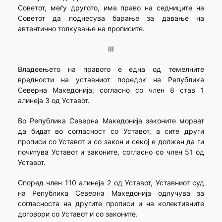
Советот, меѓу другото, има право на седниците на
Советот да поднесува барање за давање на
автентично толкување на прописите.
III
Владеењето на правото е една од темелните
вредности на уставниот поредок на Република
Северна Македонија, согласно со член 8 став 1
алинеја 3 од Уставот.
Во Република Северна Македонија законите мораат
да бидат во согласност со Уставот, а сите други
прописи со Уставот и со закон и секој е должен да ги
почитува Уставот и законите, согласно со член 51 од
Уставот.
Според член 110 алинеја 2 од Уставот, Уставниот суд
на Република Северна Македонија одлучува за
согласноста на другите прописи и на колективните
договори со Уставот и со законите.