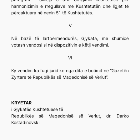
harmonizimin e rregullave me Kushtetutën dhe ligjet të
përcaktuara në nenin 51 të Kushtetutës.
V
Në bazë të lartpërmendurës, Gjykata, me shumicë
votash vendosi si në dispozitivin e këtij vendimi.
VI
Ky vendim ka fuqi juridike nga dita e botimit në “Gazetën
Zyrtare të Republikës së Maqedonisë së Veriut“.
KRYETAR
i Gjykatës Kushtetuese të
Republikës së Maqedonisë së Veriut, dr. Darko
Kostadinovski