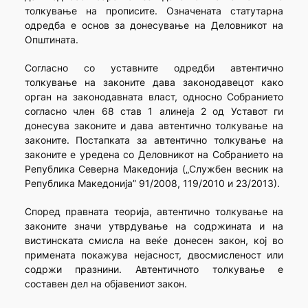
толкување на прописите. Означената статутарна
одредба е основ за донесување на Деловникот на
Општината.
Согласно со уставните одредби автентично
толкување на законите дава законодавецот како
орган на законодавната власт, односно Собранието
согласно член 68 став 1 алинеја 2 од Уставот ги
донесува законите и дава автентично толкување на
законите. Постапката за автентично толкување на
законите е уредена со Деловникот на Собранието на
Република Северна Македонија („Службен весник на
Република Македонија” 91/2008, 119/2010 и 23/2013).
Според правната теорија, автентично толкување на
законите значи утврдување на содржината и на
вистинската смисла на веќе донесен закон, кој во
примената покажува нејасност, двосмисленост или
содржи празнини. Автентичното толкување е
составен дел на објавениот закон.