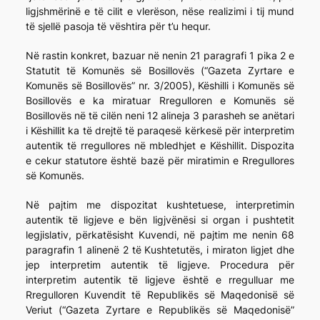
ligjshmërinë e të cilit e vlerëson, nëse realizimi i tij mund
të sjellë pasoja të vështira për t’u hequr.
Në rastin konkret, bazuar në nenin 21 paragrafi 1 pika 2 e
Statutit të Komunës së Bosillovës (“Gazeta Zyrtare e
Komunës së Bosillovës” nr. 3/2005), Këshilli i Komunës së
Bosillovës e ka miratuar Rregulloren e Komunës së
Bosillovës në të cilën neni 12 alineja 3 parasheh se anëtari
i Këshillit ka të drejtë të paraqesë kërkesë për interpretim
autentik të rregullores në mbledhjet e Këshillit. Dispozita
e cekur statutore është bazë për miratimin e Rregullores
së Komunës.
Në pajtim me dispozitat kushtetuese, interpretimin
autentik të ligjeve e bën ligjvënësi si organ i pushtetit
legjislativ, përkatësisht Kuvendi, në pajtim me nenin 68
paragrafin 1 alinenë 2 të Kushtetutës, i miraton ligjet dhe
jep interpretim autentik të ligjeve. Procedura për
interpretim autentik të ligjeve është e rregulluar me
Rregulloren Kuvendit të Republikës së Maqedonisë së
Veriut (“Gazeta Zyrtare e Republikës së Maqedonisë”