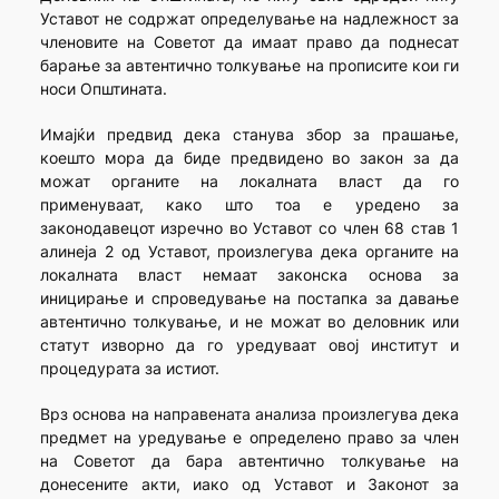
Уставот не содржат определување на надлежност за
членовите на Советот да имаат право да поднесат
барање за автентично толкување на прописите кои ги
носи Општината.
Имајќи предвид дека станува збор за прашање,
коешто мора да биде предвидено во закон за да
можат органите на локалната власт да го
применуваат, како што тоа е уредено за
законодавецот изречно во Уставот со член 68 став 1
алинеја 2 од Уставот, произлегува дека органите на
локалната власт немаат законска основа за
иницирање и спроведување на постапка за давање
автентично толкување, и не можат во деловник или
статут изворно да го уредуваат овој институт и
процедурата за истиот.
Врз основа на направената анализа произлегува дека
предмет на уредување е определено право за член
на Советот да бара автентично толкување на
донесените акти, иако од Уставот и Законот за