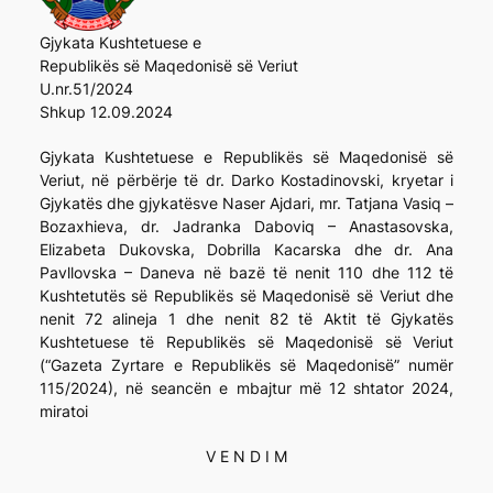
Gjykata Kushtetuese e
Republikës së Maqedonisë së Veriut
U.nr.51/2024
Shkup 12.09.2024
Gjykata Kushtetuese e Republikës së Maqedonisë së
Veriut, në përbërje të dr. Darko Kostadinovski, kryetar i
Gjykatës dhe gjykatësve Naser Ajdari, mr. Tatjana Vasiq –
Bozaxhieva, dr. Jadranka Daboviq – Anastasovska,
Elizabeta Dukovska, Dobrilla Kacarska dhe dr. Ana
Pavllovska – Daneva në bazë të nenit 110 dhe 112 të
Kushtetutës së Republikës së Maqedonisë së Veriut dhe
nenit 72 alineja 1 dhe nenit 82 të Aktit të Gjykatës
Kushtetuese të Republikës së Maqedonisë së Veriut
(“Gazeta Zyrtare e Republikës së Maqedonisë” numër
115/2024), në seancën e mbajtur më 12 shtator 2024,
miratoi
V E N D I M