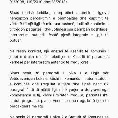
91/2008, 119/2010 dhe 23/2013).
Sipas teorisë juridike, interpretimi autentik i ligjeve
nënkupton përcaktimin e përmbajtjes dhe kuptimit të
vërtetë të një ligji të miratuar tashmë, i cili në zbatimin e
tij tregon paqartësi, dykuptimësi ose përmban boshllëqe.
Interpretimi autentik është pjesë integrale e ligjit të
botuar.
Në rastin konkret, një anëtari të Këshillit të Komunës i
jepet e drejta që në mbledhjen e Këshillit të paraqesë
kërkesë për interpretim autentik të rregullores.
Sipas nenit 36 paragrafi 1 pika 1 e Ligjit për
Vetëqeverisjen Lokale, këshilli i komunës miraton statutin
e komunës dhe rregullat e tjera dhe sipas nenit 62
paragrafi 1 të të njëjtit ligj, në kryerjen e detyrave nga
kompetenca e tij, këshilli miraton rregulla, përkatësisht:
statut, programe, plane, vendime dhe rregulla të tjera të
përcaktuara me ligj.
Në nenin 21 paragrafi 1 pika 2 e Statutit të Komunës së