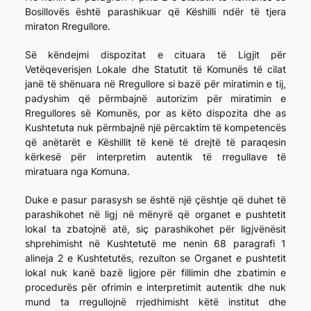
Bosillovës është parashikuar që Këshilli ndër të tjera
miraton Rregullore.
Së këndejmi dispozitat e cituara të Ligjit për
Vetëqeverisjen Lokale dhe Statutit të Komunës të cilat
janë të shënuara në Rregullore si bazë për miratimin e tij,
padyshim që përmbajnë autorizim për miratimin e
Rregullores së Komunës, por as këto dispozita dhe as
Kushtetuta nuk përmbajnë një përcaktim të kompetencës
që anëtarët e Këshillit të kenë të drejtë të paraqesin
kërkesë për interpretim autentik të rregullave të
miratuara nga Komuna.
Duke e pasur parasysh se është një çështje që duhet të
parashikohet në ligj në mënyrë që organet e pushtetit
lokal ta zbatojnë atë, siç parashikohet për ligjvënësit
shprehimisht në Kushtetutë me nenin 68 paragrafi 1
alineja 2 e Kushtetutës, rezulton se Organet e pushtetit
lokal nuk kanë bazë ligjore për fillimin dhe zbatimin e
procedurës për ofrimin e interpretimit autentik dhe nuk
mund ta rregullojnë rrjedhimisht këtë institut dhe