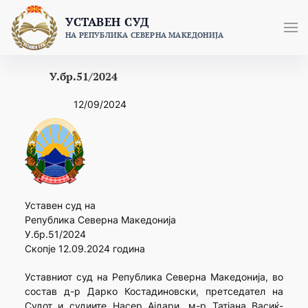
Skip
УСТАВЕН СУД
to
НА РЕПУБЛИКА СЕВЕРНА МАКЕДОНИЈА
content
У.бр.51/2024
12/09/2024
Уставен суд на
Република Северна Македонија
У.бр.51/2024
Скопје 12.09.2024 година
Уставниот суд на Република Северна Македонија, во
состав д-р Дарко Костадиновски, претседател на
Судот и судиите Насер Ајдари, м-р Татјана Васиќ-