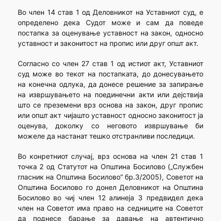
Во член 14 став 1 од Деловникот на Уставниот суд, е
определено дека Судот може и сам да поведе
постапка за оценување уставност на закон, односно
уставност и законитост на пропис или друг општ акт.
Согласно со член 27 став 1 од истиот акт, Уставниот
суд може во текот на постапката, до донесувањето
на конечна одлука, да донесе решение за запирање
на извршувањето на поединечни акти или дејствија
што се преземени врз основа на закон, друг пропис
или општ акт чијашто уставност односно законитост ја
оценува, доколку со неговото извршување би
можеле да настанат тешко отстранливи последици.
Во конретниот случај, врз основа на член 21 став 1
точка 2 од Статутот на Општина Босилово („Службен
гласник на Општина Босилово” бр.3/2005), Советот на
Општина Босилово го донел Деловникот на Општина
Босилово во чиј член 12 алинеја 3 предвидел дека
член на Советот има право на седниците на Советот
да поднесе барање за давање на автентично