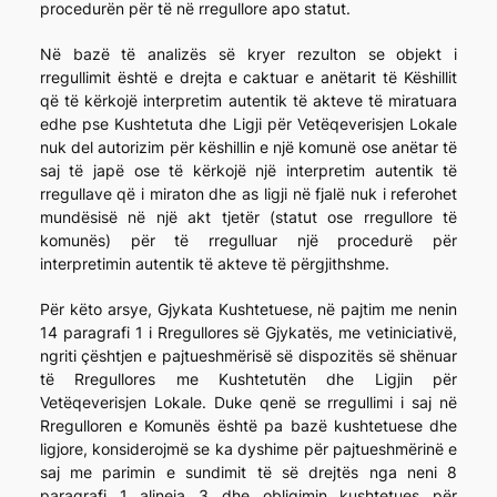
procedurën për të në rregullore apo statut.
Në bazë të analizës së kryer rezulton se objekt i
rregullimit është e drejta e caktuar e anëtarit të Këshillit
që të kërkojë interpretim autentik të akteve të miratuara
edhe pse Kushtetuta dhe Ligji për Vetëqeverisjen Lokale
nuk del autorizim për këshillin e një komunë ose anëtar të
saj të japë ose të kërkojë një interpretim autentik të
rregullave që i miraton dhe as ligji në fjalë nuk i referohet
mundësisë në një akt tjetër (statut ose rregullore të
komunës) për të rregulluar një procedurë për
interpretimin autentik të akteve të përgjithshme.
Për këto arsye, Gjykata Kushtetuese, në pajtim me nenin
14 paragrafi 1 i Rregullores së Gjykatës, me vetiniciativë,
ngriti çështjen e pajtueshmërisë së dispozitës së shënuar
të Rregullores me Kushtetutën dhe Ligjin për
Vetëqeverisjen Lokale. Duke qenë se rregullimi i saj në
Rregulloren e Komunës është pa bazë kushtetuese dhe
ligjore, konsiderojmë se ka dyshime për pajtueshmërinë e
saj me parimin e sundimit të së drejtës nga neni 8
paragrafi 1 alineja 3 dhe obligimin kushtetues për