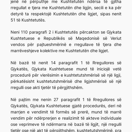
jenë në përputhje me Kushtetutën ndërsa të gjitha
rregullat e tjera me Kushtetutën dhe ligjin, secili e ka për
detyrë ta respektojë Kushtetutën dhe ligjet, sipas nenit
51 të Kushtetutës.
Neni 110 paragrafi 2 i Kushtetutës përcakton se Gjykata
Kushtetuese e Republikës së Maqedonisë së Veriut
vendos për pajtueshmërinë e rregullave të tjera dhe
marrëveshjeve kolektive me Kushtetutën dhe ligjet.
Në bazë të nenit 14 paragrafit 1 të Rregullores së
Gjykatës, Gjykata Kushtetuese mund të iniciojë vetë
procedurë për vlerësimin e kushtetutshmërisë së një ligji,
përkatësisht kushtetutshmërisë dhe ligjshmërisë së një
rregulli ose akti tjetër të përgjithshëm.
Në pajtim me nenin 27 paragrafit 1 të Rregullores së
Gjykatës, Gjykata Kushtetuese gjatë procedurës, deri në
marrjen e vendimit të formës së prerë, mund të marrë
vendim për ndërprerjen e realizimit të akteve individuale
ose veprimeve të ndërmarra në bazë të ligjit, një rregulli
tjetër ose një akt të përgjithshëm, kushtetutshmërinë, pra