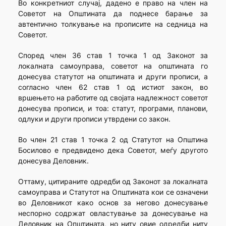
Во конкретниот случај, дадено е право на член на
Советот на Општината да поднесе барање за
автентично толкување на прописите на седница на
Советот.
Според член 36 став 1 точка 1 од Законот за
локалната самоуправа, советот на општината го
донесува статутот на општината и други прописи, а
согласно член 62 став 1 од истиот закон, во
вршењето на работите од својата надлежност советот
донесува прописи, и тоа: статут, програми, планови,
одлуки и други прописи утврдени со закон.
Во член 21 став 1 точка 2 од Статутот на Општина
Босилово е предвидено дека Советот, меѓу другото
донесува Деловник.
Оттаму, цитираните одредби од Законот за локалната
самоуправа и Статутот на Општината кои се означени
во Деловникот како основ за негово донесување
неспорно содржат овластување за донесување на
Деловник на Општината, но ниту овие одредби ниту