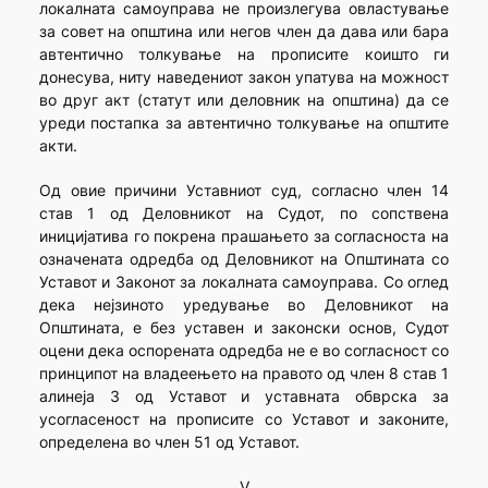
локалната самоуправа не произлегува овластување
за совет на општина или негов член да дава или бара
автентично толкување на прописите коишто ги
донесува, ниту наведениот закон упатува на можност
во друг акт (статут или деловник на општина) да се
уреди постапка за автентично толкување на општите
акти.
Од овие причини Уставниот суд, согласно член 14
став 1 од Деловникот на Судот, по сопствена
иницијатива го покрена прашањето за согласноста на
означената одредба од Деловникот на Општината со
Уставот и Законот за локалната самоуправа. Со оглед
дека нејзиното уредување во Деловникот на
Општината, е без уставен и законски основ, Судот
оцени дека оспорената одредба не е во согласност со
принципот на владеењето на правото од член 8 став 1
алинеја 3 од Уставот и уставната обврска за
усогласеност на прописите со Уставот и законите,
определена во член 51 од Уставот.
V