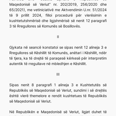
Maqedonisë së Veriut” nr. 202/2019, 256/2020 dhe
65/2021), me vetiniciativë me Aktvendimin U.nr. 51/2024
të 9 prillit 2024, filloi procedurë për vlerësimin e
kushtetutshmërisë dhe ligjshmërisë së nenit 12 paragrafi
3 të Rregullores së Komunës së Bosillovës.
II
Gjykata në seancë konstatoi se sipas nenit 12 alineja 3 e
Rregullores së Këshillit të Komunës, anëtari i Këshillit, ndër
të tjera, ka të drejtë të paraqesë kërkesë për interpretim
autentik të rregullave në mbledhjen e Këshillit.
III
Sipas nenit 8 paragrafi 1 alineja 3 e Kushtetutës së
Republikës së Maqedonisë së Veriut, sundimi i së drejtës
është vlerë themelore e rendit kushtetues të Republikës
së Maqedonisë së Veriut.
Në Republikën e Maqedonisë së Veriut, ligjet duhet të