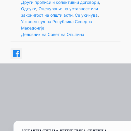
Други прописи и колективни договори
, 
Одлуки
, 
Оценување на уставност или
законитост на општи акти
, 
Се укинува
, 
Уставен суд на Република Северна
Македонија
Деловник на Совет на Општина
УСТАВЕН СУД НА РЕПУБЛИКА СЕВЕРНА