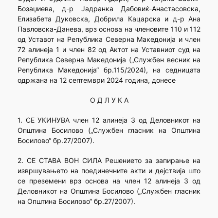
Бозаџиева, д-р Јадранка Дабовиќ-Анастасовска,
Елизабета Дуковска, Добрила Кацарска и д-р Ана
Павловска-Данева, врз основа на членовите 110 и 112
од Уставот на Република Северна Македонија и член
72 алинеја 1 и член 82 од Актот на Уставниот суд на
Република Северна Македонија („Службен весник на
Република Македонија“ бр.115/2024), на седницата
одржана на 12 септември 2024 година, донесе
О Д Л У К А
1. СЕ УКИНУВА член 12 алинеја 3 од Деловникот на
Општина Босилово („Службен гласник на Општина
Босилово“ бр.27/2007).
2. СЕ СТАВА ВОН СИЛА Решението за запирање на
извршувањето на поединечните акти и дејствија што
се преземени врз основа на член 12 алинеја 3 од
Деловникот на Општина Босилово („Службен гласник
на Општина Босилово“ бр.27/2007).