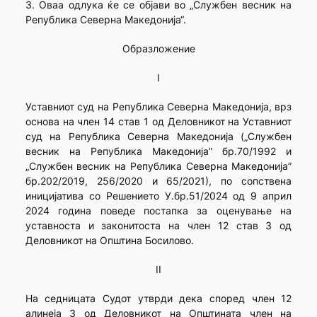
3. Оваа одлука ќе се објави во „Службен весник на
Република Северна Македонија“.
Образложение
I
Уставниот суд на Република Северна Македонија, врз
основа на член 14 став 1 од Деловникот на Уставниот
суд на Република Северна Македонија („Службен
весник на Република Македонија” бр.70/1992 и
„Службен весник на Република Северна Македонија”
бр.202/2019, 256/2020 и 65/2021), по сопствена
иницијатива со Решението У.бр.51/2024 од 9 април
2024 година поведе постапка за оценување на
уставноста и законитоста на член 12 став 3 од
Деловникот на Општина Босилово.
II
На седницата Судот утврди дека според член 12
алинеја 3 од Деловникот на Општината член на