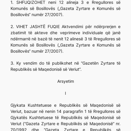
1. SHFUQIZOHET neni 12 alineja 3 e Rregullores së
Komunës së Bosillovës („Gazeta Zyrtare e Komunës së
Bosillovës“ numër 27/2007).
2. VIHET JASHTË FUQIE Aktvendimi për ndërprerjen e
zbatimit të akteve dhe veprimeve individuale që janë
ndërmarrë në bazë të nenit 12 alinesë 3 të Rregullores së
Komunës së Bosillovës („Gazeta Zyrtare e Komunës së
Bosillovës“ numër 27/2007).
3. Ky vendim do të publikohet në “Gazetën Zyrtare të
Republikës së Maqedonisë së Veriut”.
Arsyetim
I
Gjykata Kushtetuese e Republikës së Maqedonisë së
Veriut, bazuar në nenin 14 paragrafin 1 të Rregullores së
Gjykatës Kushtetuese të Republikës së Maqedonisë së
Veriut (“Gazeta Zyrtare e Republikës së Maqedonisë” nr.
70/1992 dhe “Gazeta Zyrtare e Republikës së