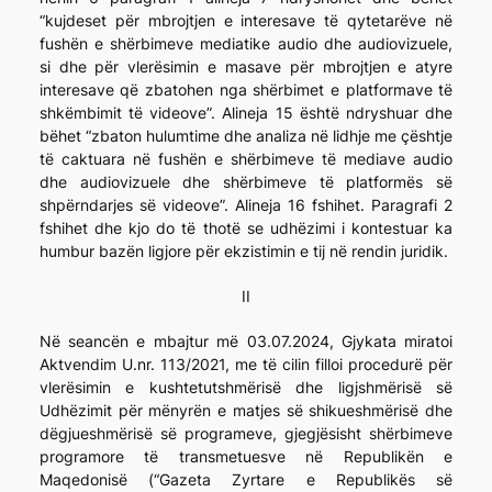
“kujdeset për mbrojtjen e interesave të qytetarëve në
fushën e shërbimeve mediatike audio dhe audiovizuele,
si dhe për vlerësimin e masave për mbrojtjen e atyre
interesave që zbatohen nga shërbimet e platformave të
shkëmbimit të videove”. Alineja 15 është ndryshuar dhe
bëhet “zbaton hulumtime dhe analiza në lidhje me çështje
të caktuara në fushën e shërbimeve të mediave audio
dhe audiovizuele dhe shërbimeve të platformës së
shpërndarjes së videove”. Alineja 16 fshihet. Paragrafi 2
fshihet dhe kjo do të thotë se udhëzimi i kontestuar ka
humbur bazën ligjore për ekzistimin e tij në rendin juridik.
II
Në seancën e mbajtur më 03.07.2024, Gjykata miratoi
Aktvendim U.nr. 113/2021, me të cilin filloi procedurë për
vlerësimin e kushtetutshmërisë dhe ligjshmërisë së
Udhëzimit për mënyrën e matjes së shikueshmërisë dhe
dëgjueshmërisë së programeve, gjegjësisht shërbimeve
programore të transmetuesve në Republikën e
Maqedonisë (“Gazeta Zyrtare e Republikës së