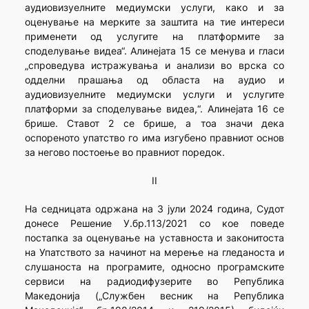
аудиовизуелните медиумски услуги, како и за
оценување на мерките за заштита на тие интереси
применети од услугите на платформите за
споделување видеа“. Алинејата 15 се менува и гласи
„спроведува истражувања и анализи во врска со
одделни прашања од областа на аудио и
аудиовизуелните медиумски услуги и услугите
платформи за споделување видеа,“. Алинејата 16 се
брише. Ставот 2 се брише, а тоа значи дека
оспореното упатство го има изгубено правниот основ
за негово постоење во правниот поредок.
II
На седницата одржана на 3 јули 2024 година, Судот
донесе Решение У.бр.113/2021 со кое поведе
постапка за оценување на уставноста и законитоста
на Упатството за начинот на мерење на гледаноста и
слушаноста на програмите, односно програмските
сервиси на радиодифузерите во Република
Македонија („Службен весник на Република