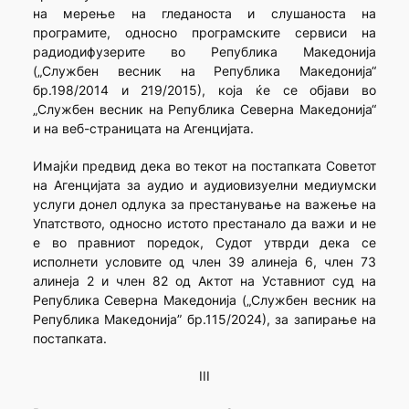
на мерење на гледаноста и слушаноста на
програмите, односно програмските сервиси на
радиодифузерите во Република Македонија
(„Службен весник на Република Македонија“
бр.198/2014 и 219/2015), која ќе се објави во
„Службен весник на Република Северна Македонија“
и на веб-страницата на Агенцијата.
Имајќи предвид дека во текот на постапката Советот
на Агенцијата за аудио и аудиовизуелни медиумски
услуги донел одлука за престанување на важење на
Упатството, односно истото престанало да важи и не
е во правниот поредок, Судот утврди дека се
исполнети условите од член 39 алинеја 6, член 73
алинеја 2 и член 82 од Актот на Уставниот суд на
Република Северна Македонија („Службен весник на
Република Македонија” бр.115/2024), за запирање на
постапката.
III