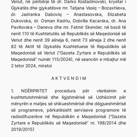
Veriut, në përbërje të dr. Darko Kostadinovski, kryetar i
Gjykatës dhe gjykatësve mr. Tatjana Vasiq – Bozaxhieva,
dr. Jadranka Daboviq – Anastasovska, Elizabeta
Dukovska, dr. Osman Kadriu, Dobrilla Kacarska, dr. Ana
Pavllovska – Daneva dhe mr. Fatmir Skender, në bazë të
nenit 110 të Kushtetutës së Republikës së Maqedonisë së
Veriut dhe nenit 39 alineja 6, nenit 73 alineja 2 dhe nenit
82 të Aktit të Gjykatës Kushtetuese të Republikës së
Maqedonisë së Veriut (“Gazeta Zyrtare e Republikës së
Maqedonisë” numër 115/2024), në seancën e mbajtur më
2 tetor 2024, miratoi
A K T V E N D I M
1. NDËRPRITET procedura për vlerësimin e
kushtetutshmërisë dhe ligjshmërisë së Udhëzimit për
mënyrën e matjes së shikueshmërisë dhe dëgjueshmërisë
së programeve, përkatësisht serviseve programore të
radiodifuzerëve në Republikën e Maqedonisë (“Gazeta
Zyrtare e Republikës së Maqedonisë” nr. 198/2014 dhe
2019/2015)