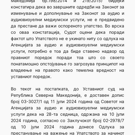
Македонија“ бр.198/2014 и 219/2015) бидејќи
констатира дека во завршните одредби на Законот за
изменување и дополнување на Законот за аудио и
аудиовизуелни медиумски услуги, не е предвидено
да престане да важи оспореното упатство. Во врска
со оваа констатација, Судот оцени дека поради
фактот што Упатството не е укинато ниту со одлука на
Агенцијата за аудио и аудиовизуелни медиумски
услуги, потребно е тоа да биде ставено надвор од
правниот поредок поради тоа што со своето
понатамошно опстојување го загрозува принципот на
владеење на правото како темелна вредност на
уставниот поредок.
Во текот на постапката, до Уставниот суд на
Република Северна Македонија, е доставен допис
број 03-3027/1 од 11 јули 2024 година од Советот на
Агенцијата за аудио и аудиовизуелни медиумски
услуги дека на 28-та седница, одржана на 10 јули
2024 година, согласно со Заклучокот број 02-2978/7
од 10 јули 2024 година донесе Одлука за
престанување на важење на Упатството за начинот