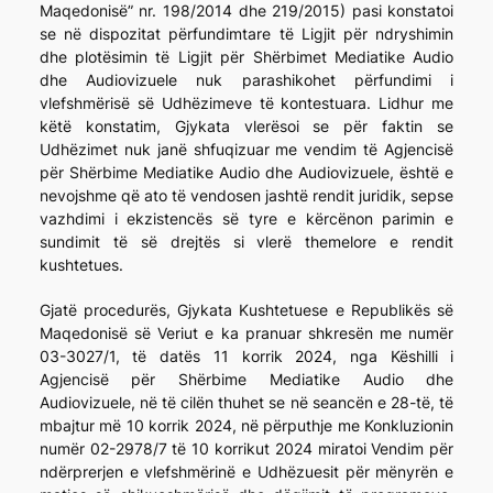
Maqedonisë” nr. 198/2014 dhe 219/2015) pasi konstatoi
se në dispozitat përfundimtare të Ligjit për ndryshimin
dhe plotësimin të Ligjit për Shërbimet Mediatike Audio
dhe Audiovizuele nuk parashikohet përfundimi i
vlefshmërisë së Udhëzimeve të kontestuara. Lidhur me
këtë konstatim, Gjykata vlerësoi se për faktin se
Udhëzimet nuk janë shfuqizuar me vendim të Agjencisë
për Shërbime Mediatike Audio dhe Audiovizuele, është e
nevojshme që ato të vendosen jashtë rendit juridik, sepse
vazhdimi i ekzistencës së tyre e kërcënon parimin e
sundimit të së drejtës si vlerë themelore e rendit
kushtetues.
Gjatë procedurës, Gjykata Kushtetuese e Republikës së
Maqedonisë së Veriut e ka pranuar shkresën me numër
03-3027/1, të datës 11 korrik 2024, nga Këshilli i
Agjencisë për Shërbime Mediatike Audio dhe
Audiovizuele, në të cilën thuhet se në seancën e 28-të, të
mbajtur më 10 korrik 2024, në përputhje me Konkluzionin
numër 02-2978/7 të 10 korrikut 2024 miratoi Vendim për
ndërprerjen e vlefshmërinë e Udhëzuesit për mënyrën e