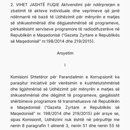
2. VIHET JASHTË FUQIE Aktvendimi për ndërprerjen e
zbatimit të akteve individuale dhe veprimeve që janë
ndërmarrë në bazë të Udhëzimit për mënyrën e matjes
së shikueshmërisë dhe dëgjueshmërisë së programeve,
përkatësisht serviseve programore të radiodifuzerëve në
Republikën e Maqedonisë (“Gazeta Zyrtare e Republikës
së Maqedonisë” nr.198/2014 dhe 219/2015).
Arsyetim
I
Komisioni Shtetëror për Parandalimin e Korrupsionit ka
paraqitur iniciativë për vlerësimin e kushtetutshmërisë
dhe ligjshmërisë së Udhëzimit për mënyrën e matjes së
shikueshmërisë dhe dëgjimit të programeve, gjegjësisht
shërbimeve programore të transmetuesve në Republikën
e Maqedonisë (“Gazeta Zyrtare e Republikës së
Maqedonisë” nr. 198/2014 dhe 219/2015) për arsye se,
sipas Komisionit, Udhëzimi nuk është në përputhje me
nenin 8 paragrafin 1 alinenë 3, nenin 51 dhe nenin 55 të