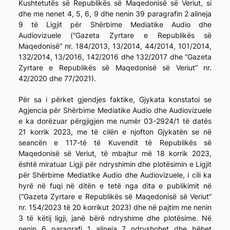
Kushtetutës së Republikës së Maqedonisë së Veriut, si
dhe me nenet 4, 5, 6, 9 dhe nenin 39 paragrafin 2 alineja
9 të Ligjit për Shërbime Mediatike Audio dhe
Audiovizuele (“Gazeta Zyrtare e Republikës së
Maqedonisë” nr. 184/2013, 13/2014, 44/2014, 101/2014,
132/2014, 13/2016, 142/2016 dhe 132/2017 dhe “Gazeta
Zyrtare e Republikës së Maqedonisë së Veriut” nr.
42/2020 dhe 77/2021).
Për sa i përket gjendjes faktike, Gjykata konstatoi se
Agjencia për Shërbime Mediatike Audio dhe Audiovizuele
e ka dorëzuar përgjigjen me numër 03-2924/1 të datës
21 korrik 2023, me të cilën e njofton Gjykatën se në
seancën e 117-të të Kuvendit të Republikës së
Maqedonisë së Veriut, të mbajtur më 18 korrik 2023,
është miratuar Ligji për ndryshimin dhe plotësimin e Ligjit
për Shërbime Mediatike Audio dhe Audiovizuele, i cili ka
hyrë në fuqi në ditën e tetë nga dita e publikimit në
(“Gazeta Zyrtare e Republikës së Maqedonisë së Veriut”
nr. 154/2023 të 20 korrikut 2023) dhe në pajtim me nenin
3 të këtij ligji, janë bërë ndryshime dhe plotësime. Në
nenin 6 paragrafi 1 alineja 7 ndryshohet dhe bëhet