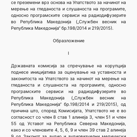
се преземени врз основа на Упатството за начинот на
мерење на гледаноста и слушаноста на програмите,
односно програмските сервиси на радиодифузерите
во Република Македонија („Службен весник на
Република Македонија“ бр.198/2014 и 219/2015).
Образложение
I
Државната комисија за спречување на корупција
поднесе иницијатива за оценување на уставноста и
законитоста на Упатството за начинот на мерење на
гледаноста и слушаноста на програмите, односно
програмските сервиси на радиодифузерите во
Република Македонија („Службен весник на
Република Македонија“ бр.198/2014 и 219/2015), од
причина што, според Комисијата, Упатството не е во
согласност со член 8 став 1 алинеја 3, член 51 и член
55 од Уставот на Република Северна Македонија,
како и со членовите 4, 5, 6, 9 и член 39 став 2 алинеја
9 од Законот за аудио и аудиовизуелни медиумски