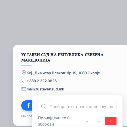
УСТАВЕН СУД НА РЕПУБЛИКА СЕВЕРНА
МАКЕДОНИЈА
Кеј „Димитар Влахов“ бр.19, 1000 Скопје
+389 2 322 3626
mail@ustavensud.mk
Facebook
Импресум
© 2026
Пронајдени се 0
зборови