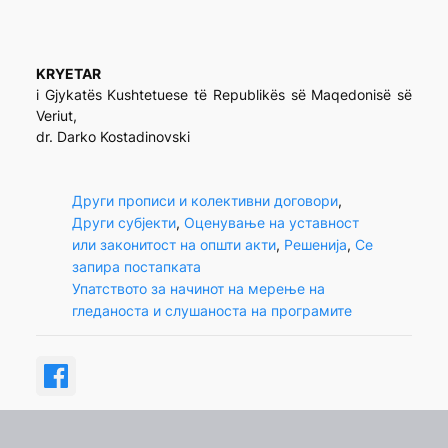
KRYETAR
i Gjykatës Kushtetuese të Republikës së Maqedonisë së
Veriut,
dr. Darko Kostadinovski
Други прописи и колективни договори
, 
Други субјекти
, 
Оценување на уставност
или законитост на општи акти
, 
Решенија
, 
Се
запира постапката
Упатството за начинот на мерење на
гледаноста и слушаноста на програмите