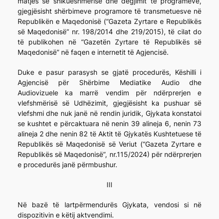
matjes së shikueshmërisë dhe dëgjimit të programeve,
gjegjësisht shërbimeve programore të transmetuesve në
Republikën e Maqedonisë (“Gazeta Zyrtare e Republikës
së Maqedonisë” nr. 198/2014 dhe 219/2015), të cilat do
të publikohen në “Gazetën Zyrtare të Republikës së
Maqedonisë” në faqen e internetit të Agjencisë.
Duke e pasur parasysh se gjatë procedurës, Këshilli i
Agjencisë për Shërbime Mediatike Audio dhe
Audiovizuele ka marrë vendim për ndërprerjen e
vlefshmërisë së Udhëzimit, gjegjësisht ka pushuar së
vlefshmi dhe nuk janë në rendin juridik, Gjykata konstatoi
se kushtet e përcaktuara në nenin 39 alineja 6, nenin 73
alineja 2 dhe nenin 82 të Aktit të Gjykatës Kushtetuese të
Republikës së Maqedonisë së Veriut (“Gazeta Zyrtare e
Republikës së Maqedonisë”, nr.115/2024) për ndërprerjen
e procedurës janë përmbushur.
III
Në bazë të lartpërmendurës Gjykata, vendosi si në
dispozitivin e këtij aktvendimi.