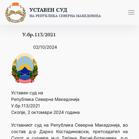
Skip
УСТАВЕН СУД
to
НА РЕПУБЛИКА СЕВЕРНА МАКЕДОНИЈА
content
У.бр.113/2021
02/10/2024
Уставен суд на
Република Северна Македонија
У.бр.113/2021
Скопје, 2 октомври 2024 година
Уставниот суд на Република Северна Македонија, во
состав д-р Дарко Костадиновски, претседател на
Судот и судиите м-р Татјана Васиќ-Бозаџиева, д-р