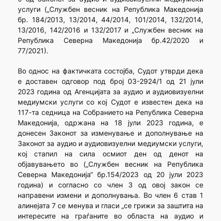
услуги („Службен весник на Република Македонија
бр. 184/2013, 13/2014, 44/2014, 101/2014, 132/2014,
13/2016, 142/2016 и 132/2017 и „Службен весник на
Република Северна Македонија бр.42/2020 и
77/2021).
Во однос на фактичката состојба, Судот утврди дека
е доставен одговор под број 03-2924/1 од 21 јули
2023 година од Агенцијата за аудио и аудиовизуелни
медиумски услуги со кој Судот е известен дека на
117-та седница на Собранието на Република Северна
Македонија, одржана на 18 јули 2023 година, е
донесен Законот за изменување и дополнување на
Законот за аудио и аудиовизуелни медиумски услуги,
кој стапил на сила осмиот ден од денот на
објавувањето во („Службен весник на Република
Северна Македонија“ бр.154/2023 од 20 јули 2023
година) и согласно со член 3 од овој закон се
направени измени и дополнувања. Во член 6 став 1
алинејата 7 се менува и гласи „се грижи за заштита на
интересите на граѓаните во областа на аудио и