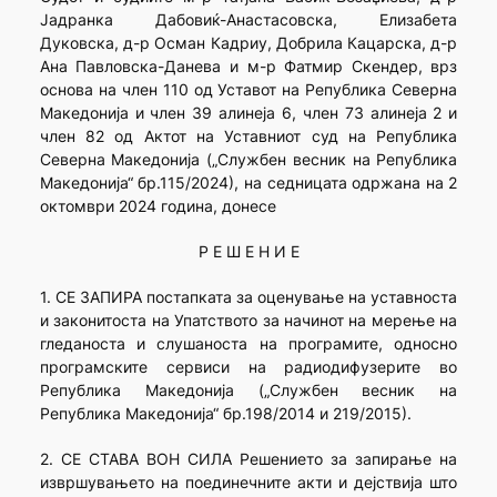
Јадранка Дабовиќ-Анастасовска, Елизабета
Дуковска, д-р Осман Кадриу, Добрила Кацарска, д-р
Ана Павловска-Данева и м-р Фатмир Скендер, врз
основа на член 110 од Уставот на Република Северна
Македонија и член 39 алинеја 6, член 73 алинеја 2 и
член 82 од Актот на Уставниот суд на Република
Северна Македонија („Службен весник на Република
Македонија“ бр.115/2024), на седницата одржана на 2
октомври 2024 година, донесе
Р Е Ш Е Н И Е
1. СЕ ЗАПИРА постапката за оценување на уставноста
и законитоста на Упатството за начинот на мерење на
гледаноста и слушаноста на програмите, односно
програмските сервиси на радиодифузерите во
Република Македонија („Службен весник на
Република Македонија“ бр.198/2014 и 219/2015).
2. СЕ СТАВА ВОН СИЛА Решението за запирање на
извршувањето на поединечните акти и дејствија што