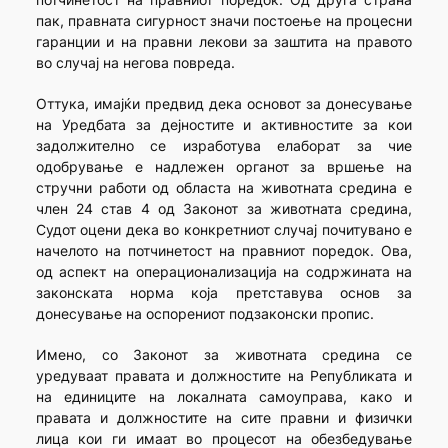
пак, правната сигурност значи постоење на процесни
гаранции и на правни лекови за заштита на правото
во случај на негова повреда.
Оттука, имајќи предвид дека основот за донесување
на Уредбата за дејностите и активностите за кои
задолжително се изработува елаборат за чие
одобрување е надлежен органот за вршење на
стручни работи од областа на животната средина е
член 24 став 4 од Законот за животната средина,
Судот оцени дека во конкретниот случај почитувано е
начелото на потчинетост на правниот поредок. Ова,
од аспект на операционализација на содржината на
законската норма која претставува основ за
донесување на оспорениот подзаконски пропис.
Имено, со Законот за животната средина се
уредуваат правата и должностите на Републиката и
на единиците на локалната самоуправа, како и
правата и должностите на сите правни и физички
лица кои ги имаат во процесот на обезбедување