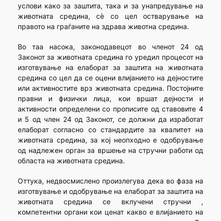
услови како за заштита, така и за унапредување на
животната средина, сè со цел остварување на
правото на граѓаните на здрава животна средина.
Во таа насока, законодавецот во членот 24 од
Законот за животната средина го уредил процесот на
изготвување на елаборат за заштита на животната
средина со цел да се оцени влијанието на дејностите
или активностите врз животната средина. Постојните
правни и физички лица, кои вршат дејности и
активности определени со прописите од ставовите 4
и 5 од член 24 од Законот, се должни да изработат
елаборат согласно со стандардите за квалитет на
животната средина, за кој неопходно е одобрување
од надлежен орган за вршење на стручни работи од
областа на животната средина.
Оттука, недвосмислено произлегува дека во фаза на
изготвување и одобрување на елаборат за заштита на
животната средина се вклучени стручни ,
компетентни органи кои ценат какво е влијанието на