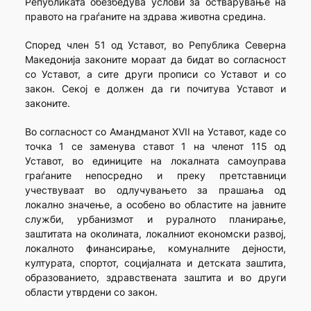
Републиката обезбедува услови за остварување на
правото на граѓаните на здрава животна средина.
Според член 51 од Уставот, во Република Северна
Македонија законите мораат да бидат во согласност
со Уставот, а сите други прописи со Уставот и со
закон. Секој е должен да ги почитува Уставот и
законите.
Во согласност со Амандманот XVII на Уставот, каде со
точка 1 се заменува ставот 1 на членот 115 од
Уставот, во единиците на локалната самоуправа
граѓаните непосредно и преку претставници
учествуваат во одлучувањето за прашања од
локално значење, а особено во областите на јавните
служби, урбанизмот и руралното планирање,
заштитата на околината, локалниот економски развој,
локалното финансирање, комуналните дејности,
културата, спортот, социјалната и детската заштита,
образованието, здравствената заштита и во други
области утврдени со закон.