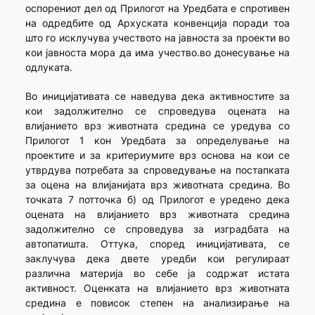
оспорениот дел од Прилогот на Уредбата е спротивен
на одредбите од Архуската конвенција поради тоа
што го исклучува учеството на јавноста за проекти во
кои јавноста мора да има учество.во донесување на
одлуката.
Во иницијативата се наведува дека активностите за
кои задолжително се спроведува оцената на
влијанието врз животната средина се уредува со
Прилогот 1 кон Уредбата за определување на
проектите и за критериумите врз основа на кои се
утврдува потребата за спроведување на постапката
за оцена на влијанијата врз животната средина. Во
точката 7 потточка б) од Прилогот е уредено дека
оцената на влијанието врз животната средина
задолжително се спроведува за изградбата на
автопатишта. Оттука, според иницијативата, се
заклучува дека двете уредби кои регулираат
различна материја во себе ја содржат истата
активност. Оценката на влијанието врз животната
средина е повисок степен на анализирање на