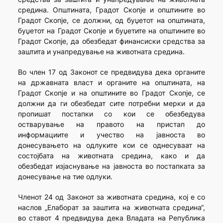
средина. Општината, Градот Скопје и општините во
Градот Скопје, се должни, од буџетот на општината,
буџетот на Градот Скопје и буџетите на општините во
Градот Скопје, да обезбедат финансиски средства за
заштита и унапредување на животната средина.
Во член 17 од Законот се предвидува дека органите
на државната власт и органите на општината, на
Градот Скопје и на општините во Градот Скопје, се
должни да ги обезбедат сите потребни мерки и да
пропишат постапки со кои се обезбедува
остварување на правото на пристап до
информациите и учество на јавноста во
донесувањето на одлуките кои се однесуваат на
состојбата на животната средина, како и да
обезбедат изјаснување на јавноста во постапката за
донесување на тие одлуки.
Членот 24 од Законот за животната средина, кој е со
наслов „Елаборат за заштита на животната средина“,
во ставот 4 предвидува дека Владата на Република