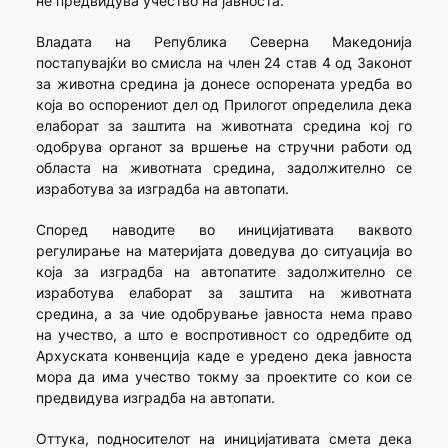
не предвидува учество на јавноста.
Владата на Република Северна Македонија
постапувајќи во смисла на член 24 став 4 од Законот
за животна средина ја донесе оспорената уредба во
која во оспорениот дел од Прилогот определила дека
елаборат за заштита на животната средина кој го
одобрува органот за вршење на стручни работи од
областа на животната средина, задолжително се
изработува за изградба на автопати.
Според наводите во иницијативата ваквото
регулирање на материјата доведува до ситуација во
која за изградба на автопатите задолжително се
изработува елаборат за заштита на животната
средина, а за чие одобрување јавноста нема право
на учество, а што е воспротивност со одредбите од
Архуската конвенција каде е уредено дека јавноста
мора да има учество токму за проектите со кои се
предвидува изградба на автопати.
Оттука, подносителот на иницијативата смета дека