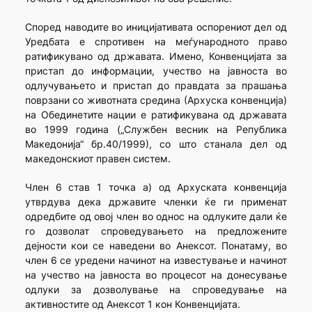
Според наводите во иницијативата оспорениот дел од
Уредбата е спротивен на меѓународното право
ратификувано од државата. Имено, Конвенцијата за
пристап до информации, учество на јавноста во
одлучувањето и пристап до правдата за прашања
поврзани со животната средина (Архуска конвенција)
на Обединетите нации е ратификувана од државата
во 1999 година („Службен весник на Република
Македонија“ бр.40/1999), со што станала дел од
македонскиот правен систем.
Член 6 став 1 точка а) од Архуската конвенција
утврдува дека државите членки ќе ги применат
одредбите од овој член во однос на одлуките дали ќе
го дозволат спроведувањето на предложените
дејности кои се наведени во Анексот. Понатаму, во
член 6 се уредени начинот на известување и начинот
на учество на јавноста во процесот на донесување
одлуки за дозволување на спроведување на
активностите од Анексот 1 кон Конвенцијата.