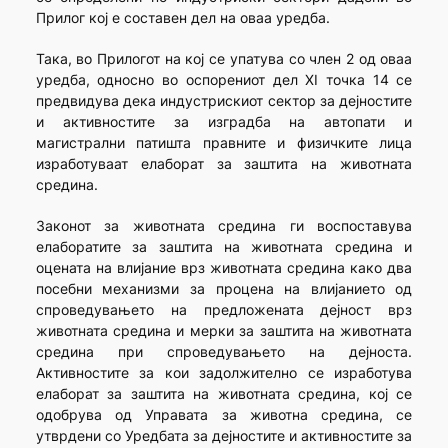
Прилог кој е составен дел на оваа уредба.
Така, во Прилогот на кој се упатува со член 2 од оваа
уредба, односно во оспорениот дел XI точка 14 се
предвидува дека индустрискиот сектор за дејностите
и активностите за изградба на автопати и
магистрални патишта правните и физичките лица
изработуваат елаборат за заштита на животната
средина.
Законот за животната средина ги воспоставува
елаборатите за заштита на животната средина и
оцената на влијание врз животната средина како два
посебни механизми за процена на влијанието од
спроведувањето на предложената дејност врз
животната средина и мерки за заштита на животната
средина при спроведувањето на дејноста.
Активностите за кои задолжително се изработува
елаборат за заштита на животната средина, кој се
одобрува од Управата за животна средина, се
утврдени со Уредбата за дејностите и активностите за