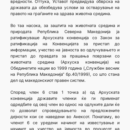
вредности. Оттука, Уставот предвидува обврска на
државата да обезбедува услови за остварување на
правото на граѓаните на здрава животна средина.
Во таа насока, за заштита на животната средина и
природата Република Северна Македонија ја
ратификуваше Архуската конвенција со Закон за
ратификација на Конвенцијата за пристап до
информации, учество на јавноста во одлучувањето и
пристап до правдата за прашања поврзани со
животната средина (Архуска конвенција) на
Обединетите нации во 1999 година („Службен весник
на Република Македонија“ бр.40/1999), со што стана
дел од македонскиот правен систем.
Според член 6 став 1 точка а) од Архуската
конвенција државите членки ќе ги применат
одредбите од овој член во однос на одлуките дали ќе
го дозволат спроведувањето на предложените
дејности кои се наведени во Анексот. Понатаму, во
членот 6 се уредени начинот на известување и
начинот на учество на јавноста во процесот на