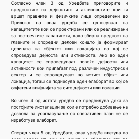
Согласно член 3 од Уредбата приговорите и
вредностите на дејностите и активностите кои ги
вршат правните и физичките лица определени во
Прилогот на оваа уредба се однесуваат на
капацитетите кои се проектирани или се реализирани
за постоечките капацитети, како збирна вредност на
главните и споредни делови коишто ја формираат
целината на објектот или локацијата во кој се
спроведува дејноста или активноста. Ако во еден
капацитет се спроведуваат повеќе дејности или
активности кои припаѓаат под различен индустриски
сектор и се спроведуваат во истиот објект или
локација, тогаш се поднесува еден елаборат во кој се
опфатени влијанијата за сите дејности или локации.
Во член 4 од истата уредба се предвидува дека за
постојните инсталации за кои е потребно добивање на
дозвола за усогласување со оперативен план не се
изработува елаборат.
Според член 5 од Уредбата, оваа уредба влегува во