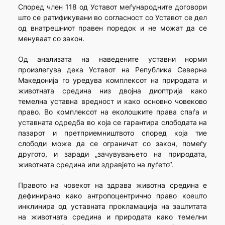
Според член 118 од Уставот меѓународните договори
што се ратификувани во согласност со Уставот се дел
од внатрешниот правен поредок и не можат да се
менуваат со закон.
Од анализата на наведените уставни норми
произлегува дека Уставот на Република Северна
Македонија го уредува комплексот на природата и
животната средина низ двојна диоптрија како
темелна уставна вредност и како основно човеково
право. Во комплексот на еколошките права спаѓа и
уставната одредба во која се гарантира слободата на
пазарот и претприемништвото според која тие
слободи може да се ограничат со закон, помеѓу
другото, и заради „зачувувањето на природата,
животната средина или здравјето на луѓето“.
Правото на човекот на здрава животна средина е
дефинирано како антропоцентрично право коешто
инклинира од уставната прокламација на заштитата
на животната средина и природата како темелни