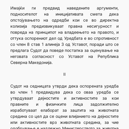
Имајќи ги предвид наведените аргументи,
подносителот на иницијативата смета дека
опстојувањето на одредби кои се во директна
колизија предизвикуваат правна несигурност и
повреда на принципот на владеењето на правото, и
оттука оспорениот дел од Уредбата е во спротивност
со член 8 став 1 алинеја 3 од Уставот, поради што се
предлага Судот да поведе постапка за оценување на
неговата согласност со Уставот на Република
Северна Македонија.
II
Судот на седницата утврди дека оспорената уредба
во член 1 предвидува дека со оваа уредба се
утврдуваат дејностите и активностите за кои
правните и физичките лица задолжително
изработуваат елаборат за заштита на животната
средина со цел да се оцени влијанието на дејностите
или активностите врз животната средина, за чие
одобрување е надлежно Министерството за животна