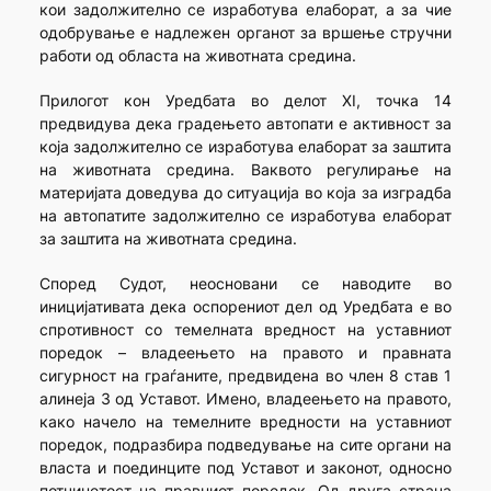
кои задолжително се изработува елаборат, a за чие
одобрување е надлежен органот за вршење стручни
работи од областа на животната средина.
Прилогот кон Уредбата во делот XI, точка 14
предвидува дека градењето автопати е активност за
која задолжително се изработува елаборат за заштита
на животната средина. Ваквото регулирање на
материјата доведува до ситуација во која за изградба
на автопатите задолжително се изработува елаборат
за заштита на животната средина.
Според Судот, неосновани се наводите во
иницијативата дека оспорениот дел од Уредбата е во
спротивност со темелната вредност на уставниот
поредок – владеењето на правото и правната
сигурност на граѓаните, предвидена во член 8 став 1
алинеја 3 од Уставот. Имено, владеењето на правото,
како начело на темелните вредности на уставниот
поредок, подразбира подведување на сите органи на
власта и поединците под Уставот и законот, односно
потчинетост на правниот поредок. Од друга страна