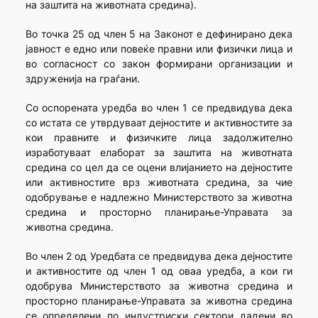
на заштита на животната средина).
Во точка 25 од член 5 на Законот е дефинирано дека
јавност е едно или повеќе правни или физички лица и
во согласност со закон формирани организации и
здруженија на граѓани.
Со оспорената уредба во член 1 се предвидува дека
со истата се утврдуваат дејностите и активностите за
кои правните и физичките лица задолжително
изработуваат елаборат за заштита на животната
средина со цел да се оцени влијанието на дејностите
или активностите врз животната средина, за чие
одобрување е надлежно Министерството за животна
средина и просторно планирање-Управата за
животна средина.
Во член 2 од Уредбата се предвидува дека дејностите
и активностите од член 1 од оваа уредба, а кои ги
одобрува Министерството за животна средина и
просторно планирање-Управата за животна средина
се определени по индустриски сектори дадени во