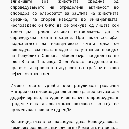
влијанијата врз животната средина од
спроведувањето на определена активност во
споредба со елаборатот за заштита на животната
средина, па според наводите во иницијативата,
неоправдано би било да се очекува од лицата кои
треба да градат автопат истовремено да ги
спроведуваат двата процеси. При таква состојба,
подносителот на иницијативата смета дека се
повредува темелната вредност на уставниот поредок
на Република Северна Македонија предвидена во
член 8 став 1 алинеја 3 од Уставот-владеењето на
правото и правната сигурност на граѓаните како
нејзин составен дел.
Имено, двете уредби кои регулираат различни
материи без никакво дополнително разграничување и
додефинирање, на идентичен начин го предвидуваат
градењето на автопати како активност во која се
применуваат нивните одредби.
Во иницијативата се наведува дека Венецијанската
комисија разгледувајќи случај во Романија, истакнала