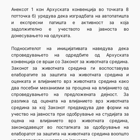
Анексот 1 кон Архуската конвенција во точката 8
потточка б) уредува дека изградбата на автопатишта
и експресни патишта е активност за која
задолжително е учеството на јавноста во
донесувањето на одлуката.
Подносителот на иницијативата наведува дека
спроведувањето на одредбите од Архуската
конвенција се врши со Законот за животната средина.
Законот за животната средина ги воспоставува
елаборатите за заштита на животната средина и
оценката и влијанието врз животната средина како
два посебни механизми за процена на влијанието од
спроведувањето на предложената дејност. За
разлика од оцената на влијанието врз животната
средина за кој Законот предвидува две форми на
учество на јавноста при одобрување на студијата за
оцена на влијанието врз животната средина,
законодавецот во постапката за одобрување на
елаборатот за заштита на животната средина воопшто