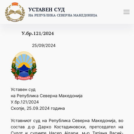
Skip
УСТАВЕН СУД
to
НА РЕПУБЛИКА СЕВЕРНА МАКЕДОНИЈА
content
У.бр.121/2024
25/09/2024
Уставен суд
на Република Северна Македонија
У.бр.121/2024
Скопје, 25.09.2024 година
Уставниот суд на Република Северна Македонија, во
состав д-р Дарко Костадиновски, претседател на
Судот и судиите Насер Ајдари, м-р Татјана Васиќ-