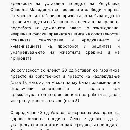
вредности на уставниот поредок на Република
Северна Македонија се: основните слободи и права
на човекот и граѓанинот признати во меѓународното
право и утврдени со Уставот; владеењето на правото;
поделбата на државната власт на законодавна,
извршна и судска; правната заштита на сопственоста;
локалната самоуправа и уредувањето и
хуманизацијата на просторот и заштитата и
унапредувањето на животната средина и на
природата.
Во согласност со членот 30 од Уставот, се гарантира
правото на сопственост и правото на наследување
(став 1). Никому не можат да му бидат одземени или
ограничени сопственоста и правата кои
произлегуваат од неа, освен кога се работи за јавен
интерес утврден со закон (став 3).
Според член 43 од Уставот, секој човек има право на
здрава животна средина. Секој е должен да ја
унапредува и штити животната средина и природата.