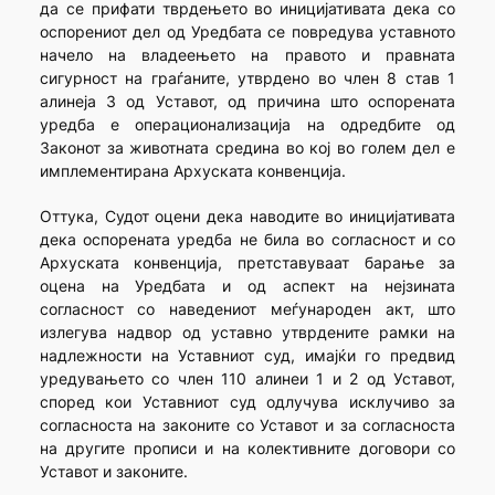
да се прифати тврдењето во иницијативата дека со
оспорениот дел од Уредбата се повредува уставното
начело на владеењето на правото и правната
сигурност на граѓаните, утврдено во член 8 став 1
алинеја 3 од Уставот, од причина што оспорената
уредба е операционализација на одредбите од
Законот за животната средина во кој во голем дел е
имплементирана Архуската конвенција.
Оттука, Судот оцени дека наводите во иницијативата
дека оспорената уредба не била во согласност и со
Архуската конвенција, претставуваат барање за
оцена на Уредбата и од аспект на нејзината
согласност со наведениот меѓународен акт, што
излегува надвор од уставно утврдените рамки на
надлежности на Уставниот суд, имајќи го предвид
уредувањето со член 110 алинеи 1 и 2 од Уставот,
според кои Уставниот суд одлучува исклучиво за
согласноста на законите со Уставот и за согласноста
на другите прописи и на колективните договори со
Уставот и законите.