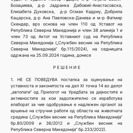
Бозаџиева, д-р Јадранка Дабовиќ-Анастасовска,
Елизабета Дуковска, д-р Осман Кадриу, Добрила
Кацарска, д-р Ана Павловска-Данева и м-р Фатмир
Скендер, врз основа на член 110 од Уставот на
Република Северна Македонија и член 38 алинеја 1 и
член 73 од Aктот на Уставниот суд на Република
Северна Македонија („Службен весник на Република
Северна Македонија“ бр.115/2024), на седницата
одржана на 25.09.2024 година, донесе
Р Е Ш Е Н И Е
1. НЕ СЕ ПОВЕДУВА постапка за оценување на
уставноста и законитоста на дел XI точка 14 во делот
„автопати“ од Прилогот на Уредбата за дејностите и
активностите за кои задолжително се изработува
елаборат за чие одобрување е надлежен органот за
вршење на стручни работи од областа на животната
средина („Службен весник на Република Македонија“
бр.80/2009 и 36/2012 и „Службен весник на
Република Северна Македонија“ бр.233/2022).