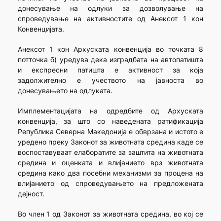
донесување на одлуки за дозволување на
спроведување на активностите од Анексот 1 кон
Конвенцијата.
Анексот 1 кон Архуската конвенција во точката 8
потточка б) уредува дека изградбата на автопатишта
и експресни патишта е активност за која
задолжително е учеството на јавноста во
донесувањето на одлуката.
Имплементацијата на одредбите од Архуската
конвенција, за што со наведената ратификација
Република Северна Македонија е обврзана и истото е
уредено преку Законот за животната средина каде се
воспоставуваат елаборатите за заштита на животната
средина и оценката и влијанието врз животната
средина како два посебни механизми за процена на
влијанието од спроведувањето на предложената
дејност.
Во член 1 од Законот за животната средина, во кој се