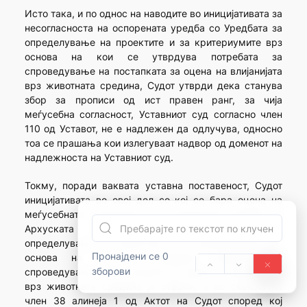
Исто така, и по однос на наводите во иницијативата за
несогласноста на оспорената уредба со Уредбата за
определување на проектите и за критериумите врз
основа на кои се утврдува потребата за
спроведување на постапката за оцена на влијанијата
врз животната средина, Судот утврди дека станува
збор за прописи од ист правен ранг, за чија
меѓусебна согласност, Уставниот суд согласно член
110 од Уставот, не е надлежен да одлучува, односно
тоа се прашања кои излегуваат надвор од доменот на
надлежноста на Уставниот суд.
Токму, поради ваквата уставна поставеност, Судот
иницијативата во овој дел со кој се бара оцена на
меѓусебната согласност на оспорената уредба со
Архуската конвенција и со Уредбата за
определување на проектите и за критериумите врз
Пронајдени се 0
основа на кои се утврдува потребата за
зборови
спроведување на постапката за оцена на влијанијата
врз животната средина ја отфрли, а во смисла на
член 38 алинеја 1 од Актот на Судот според кој