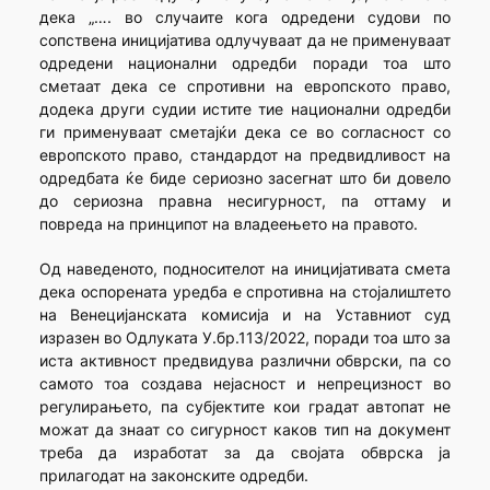
дека „…. во случаите кога одредени судови по
сопствена иницијатива одлучуваат да не применуваат
одредени национални одредби поради тоа што
сметаат дека се спротивни на европското право,
додека други судии истите тие национални одредби
ги применуваат сметајќи дека се во согласност со
европското право, стандардот на предвидливост на
одредбата ќе биде сериозно засегнат што би довело
до сериозна правна несигурност, па оттаму и
повреда на принципот на владеењето на правото.
Од наведеното, подносителот на иницијативата смета
дека оспорената уредба е спротивна на стојалиштето
на Венецијанската комисија и на Уставниот суд
изразен во Одлуката У.бр.113/2022, поради тоа што за
иста активност предвидува различни обврски, па со
самото тоа создава нејасност и непрецизност во
регулирањето, па субјектите кои градат автопат не
можат да знаат со сигурност каков тип на документ
треба да изработат за да својата обврска ја
прилагодат на законските одредби.