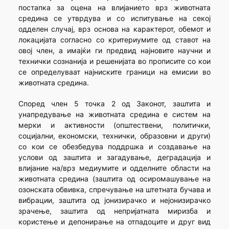
постапка за оцена на влијанието врз животната
средина се утврдува и со испитување на секој
одделен случај, врз основа на карактерот, обемот и
локацијата согласно со критериумите од ставот на
овој член, а имајќи ги предвид најновите научни и
технички сознанија и решенијата во прописите со кои
се определуваат најниските граници на емисии во
животната средина.
Според член 5 точка 2 од Законот, заштита и
унапредување на животната средина е систем на
мерки и активности (општествени, политички,
социјални, економски, технички, образовни и други)
со кои се обезбедува поддршка и создавање на
услови од заштита и загадување, деградација и
влијание на/врз медиумите и одделните области на
животната средина (заштита од осиромашување на
озонската обвивка, спречување на штетната бучава и
вибрации, заштита од јонизирачко и нејонизирачко
зрачење, заштита од непријатната миризба и
користење и депонирање на отпадоците и друг вид