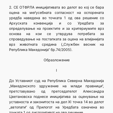
2. СЕ ОТФРЛА иницијативата во делот во кој се бара
оцена на меѓусебната согласност на оспорената
уредба наведена во точката 1 од ова решение со
Архуската конвенција и со Уредбата за
определување на проектите и за критериумите врз
основа на кои се утврдува потребата за
спроведување на постапката за оцена на влијанијата
врз животната средина („Службен весник на
Република Македонија“ бр.74/2005).
Образложение
I
До Уставниот суд на Република Северна Македонија
„Македонското здружение на млади правници“,
претставувано од претседателот Александра
Цветановска поднесе иницијатива за оценување на
уставноста и законитоста на дел XI точка 14 во делот
„автопати“ од Прилогот на Уредбата означена во
точката 1 од диспозитивот на ова решение.