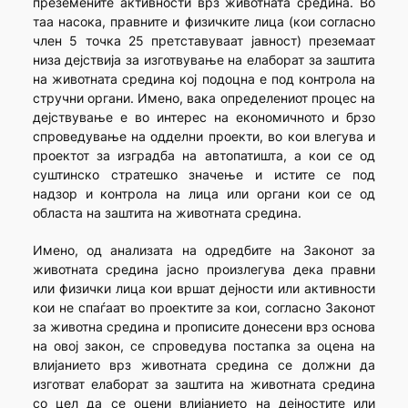
преземените активности врз животната средина. Во
таа насока, правните и физичките лица (кои согласно
член 5 точка 25 претставуваат јавност) преземаат
низа дејствија за изготвување на елаборат за заштита
на животната средина кој подоцна е под контрола на
стручни органи. Имено, вака определениот процес на
дејствување е во интерес на економичното и брзо
спроведување на одделни проекти, во кои влегува и
проектот за изградба на автопатишта, а кои се од
суштинско стратешко значење и истите се под
надзор и контрола на лица или органи кои се од
областа на заштита на животната средина.
Имено, од анализата на одредбите на Законот за
животната средина јасно произлегува дека правни
или физички лица кои вршат дејности или активности
кои не спаѓаат во проектите за кои, согласно Законот
за животна средина и прописите донесени врз основа
на овој закон, се спроведува постапка за оцена на
влијанието врз животната средина се должни да
изготват елаборат за заштита на животната средина
со цел да се оцени влијанието на дејностите или