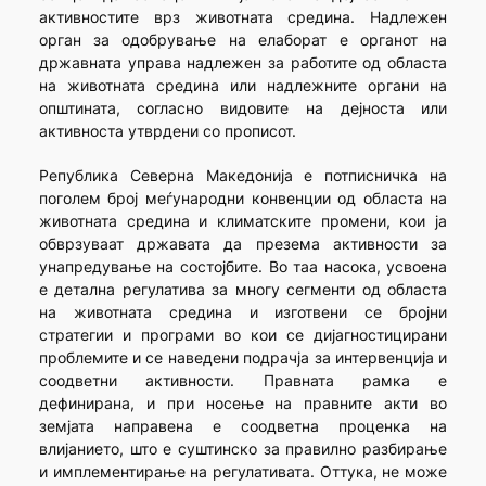
активностите врз животната средина. Надлежен
орган за одобрување на елаборат е органот на
државната управа надлежен за работите од областа
на животната средина или надлежните органи на
општината, согласно видовите на дејноста или
активноста утврдени со прописот.
Република Северна Македонија е потписничка на
поголем број меѓународни конвенции од областа на
животната средина и климатските промени, кои ја
обврзуваат државата да презема активности за
унапредување на состојбите. Во таа насока, усвоена
е детална регулатива за многу сегменти од областа
на животната средина и изготвени се бројни
стратегии и програми во кои се дијагностицирани
проблемите и се наведени подрачја за интервенција и
соодветни активности. Правната рамка е
дефинирана, и при носење на правните акти во
земјата направена е соодветна проценка на
влијанието, што е суштинско за правилно разбирање
и имплементирање на регулативата. Оттука, не може