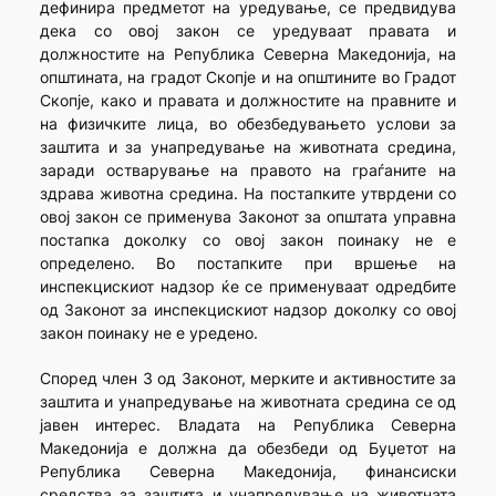
дефинира предметот на уредување, се предвидува
дека со овој закон се уредуваат правата и
должностите на Република Северна Македонија, на
општината, на градот Скопје и на општините во Градот
Скопје, како и правата и должностите на правните и
на физичките лица, во обезбедувањето услови за
заштита и за унапредување на животната средина,
заради остварување на правото на граѓаните на
здрава животна средина. На постапките утврдени со
овој закон се применува Законот за општата управна
постапка доколку со овој закон поинаку не е
определено. Во постапките при вршење на
инспекцискиот надзор ќе се применуваат одредбите
од Законот за инспекцискиот надзор доколку со овој
закон поинаку не е уредено.
Според член 3 од Законот, мерките и активностите за
заштита и унапредување на животната средина се од
јавен интерес. Владата на Република Северна
Македонија е должна да обезбеди од Буџетот на
Република Северна Македонија, финансиски
средства за заштита и унапредување на животната