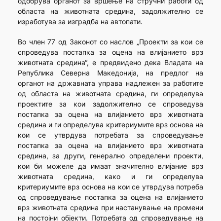
одобрува органот за вршење на стручни работи од
областа на животната средина, задолжително се
изработува за изградба на автопати.
Во член 77 од Законот со наслов „Проекти за кои се
спроведува постапка за оцена на влијанието врз
животната средина“, е предвидено дека Владата на
Република Северна Македонија, на предлог на
органот на државната управа надлежен за работите
од областа на животната средина, ги определува
проектите за кои задолжително се спроведува
постапка за оцена на влијанието врз животната
средина и ги определува критериумите врз основа на
кои се утврдува потребата за спроведување
постапка за оцена на влијанието врз животната
средина, за други, генерално определени проекти,
кои би можеле да имаат значително влијание врз
животната средина, како и ги определува
критериумите врз основа на кои се утврдува потреба
од спроведување постапка за оцена на влијанието
врз животната средина при настанување на промени
на постојни објекти. Потребата од спроведување на