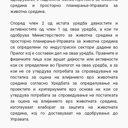
средина и просторно планирање-Управата за
животна средина.
Според член 2 од истата уредба дејностите и
активностите од член 1 од оваа уредба, а кои ги
одобрува Министерството за животна средина и
просторно планирање-Управата за животна средина
се определени по индустриски сектори дадени во
Прилог кој е составен дел на оваа уредба. Правните и
физичките лица кои вршат дејности или активности
кои се определени во Прилогот на оваа уредба, а за
кои не се утврдува потребата за спроведување на
постапка за оцена на влијанието врз животната
средина согласно Уредбата за определување на
проектите и критериумите врз основа на кои се
утврдува потребата за спроведување на постапката
за оцена на влијанието врз животната средина,
изготвуваат елаборат за заштита на животната
средина, кој го доставуваат на одобрување до
Управата.