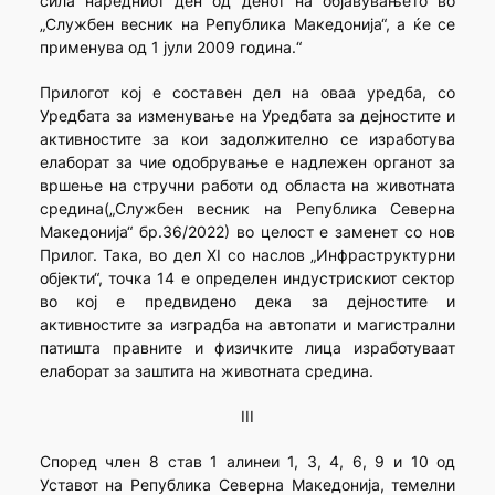
сила наредниот ден од денот на објавувањето во
„Службен весник на Република Македонија“, а ќе се
применува од 1 јули 2009 година.“
Прилогот кој е составен дел на оваа уредба, со
Уредбата за изменување на Уредбата за дејностите и
активностите за кои задолжително се изработува
елаборат за чие одобрување е надлежен органот за
вршење на стручни работи од областа на животната
средина(„Службен весник на Република Северна
Македонија“ бр.36/2022) во целост е заменет со нов
Прилог. Така, во дел XI со наслов „Инфраструктурни
објекти“, точка 14 е определен индустрискиот сектор
во кој е предвидено дека за дејностите и
активностите за изградба на автопати и магистрални
патишта правните и физичките лица изработуваат
елаборат за заштита на животната средина.
III
Според член 8 став 1 алинеи 1, 3, 4, 6, 9 и 10 од
Уставот на Република Северна Македонија, темелни