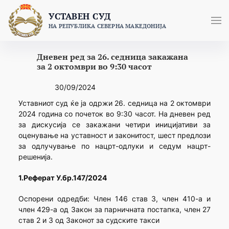
Skip
УСТАВЕН СУД
to
НА РЕПУБЛИКА СЕВЕРНА МАКЕДОНИЈА
content
Дневен ред за 26. седница закажана
за 2 октомври во 9:30 часот
30/09/2024
Уставниот суд ќе ја одржи 26. седница на 2 октомври
2024 година со почеток во 9:30 часот. На дневен ред
за дискусија се закажани четири иницијативи за
оценување на уставност и законитост, шест предлози
за одлучување по нацрт-одлуки и седум нацрт-
решенија.
1.Реферат У.бр.147/2024
Оспорени одредби: Член 146 став 3, член 410-а и
член 429-а од Закон за парничната постапка, член 27
став 2 и 3 од Законот за судските такси