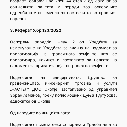
возраст“ содржан во член 44 став 2 од Законот за
социјалната заштита и поради тоа оспорените
одредби немаат смисла за постоењето во правниот
поредок.
3. Реферат У.бр.123/2022
Оспорени одредби: Член 2 од Уредбата за
изменување на Уредбата за висина на надомест за
приватизација на градежното земјиште што се
приватизира, начинот и постапката за наплата на
надомест за приватизација на градежно земјиште.
Подносител на иницијативата: Друштво за
градежништво, инженеринг, трговија и услуги
„НАСТЕЛ” ДОО Скопје, застапувано од управител
Зоран Азманов, преку полномошник Дуња Туртурова,
адвокатка од Скопје
Од наводите во иницијативата:
Подносителот смета дека оспорената Уредба не е во