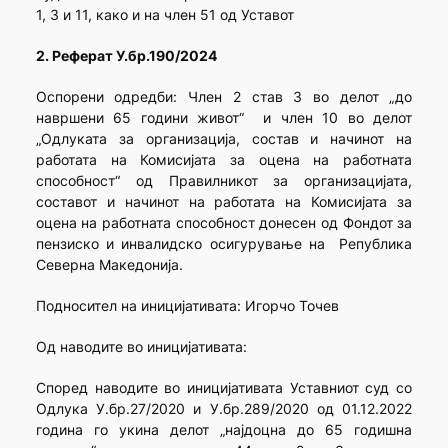
1, 3 и 11, како и на член 51 од Уставот
2. Реферат У.бр.190/2024
Оспорени одредби: Член 2 став 3 во делот „до
навршени 65 години живот“ и член 10 во делот
„Одлуката за организација, состав и начинот на
работата на Комисијата за оцена на работната
способност“ од Правилникот за организацијата,
составот и начинот на работата на Комисијата за
оцена на работната способност донесен од Фондот за
пензиско и инвалидско осигурување на Република
Северна Македонија.
Подносител на иницијативата: Игорчо Точев
Од наводите во иницијативата:
Според наводите во иницијативата Уставниот суд со
Одлука У.бр.27/2020 и У.бр.289/2020 од 01.12.2022
година го укина делот „најдоцна до 65 годишна