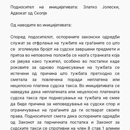
Подносител на иницијативата: Златко Јолески,
Адвокат од Скопје
Од наводите во иницијативата:
Според подосителот, оспорените законски одредби
служат за отфрлање на тужбите на граѓаните со што
се зголемува бројот на судски завршени предмети и
притоа во неповолна положба се наоѓа странката која
се јавува како тужител, особено во постапки каде
роковите за одново поднесување на тужбата се
истечени од причина што тужбата претходно се
сметала за повлечена поради неплатена или
нецелосно платена судска такса. Во иницијативата се
наведува дека неплатената или нецелосно платената
судска такса при поднесување на тужбата не смее
да биде причина за неповедување на судски спор и
ограничување на граѓаните да ги остварат своите
права. Подносителот смета дека оспорените одредби
од Законот за парничната постапка и Законот за
судските такси се спротивни на член 8 став 1 алинеи