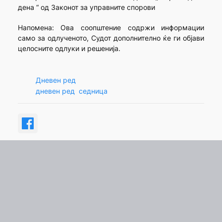
дена “ од Законот за управните спорови
Напомена: Ова соопштение содржи информации
само за одлученото, Судот дополнително ќе ги објави
целосните одлуки и решенија.
Дневен ред
дневен ред
седница