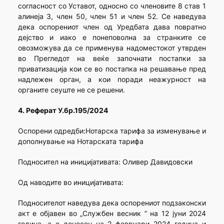
согласност со Уставот, односно со членовите 8 став 1
алинеја 3, член 50, член 51 и член 52. Се наведува
дека оспорениот член од Уредбата дава повратно
дејство и иако е понеповолна за странките се
овозможува да се применува надоместокот утврден
во Прегледот на веќе започнати постапки за
приватизација кои се во постапка на решавање пред
надлежен орган, а кои поради неажурност на
органите сеуште не се решени.
4. Реферат У.бр.195/2024
Оспорени одредби:Нотарска тарифа за изменување и
дополнување на Нотарската тарифа
Подносител на иницијативата: Оливер Давидовски
Од наводите во иницијативата:
Подносителот наведува дека оспорениот подзаконски
акт е објавен во „Службен весник ” на 12 јуни 2024
година, а е донесен на 2 февруари 2024 година и