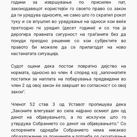
години за извршување по присилен пат,
законодавецот користејќи го своето право со закон
да ги уредува односите, не само што го скратил рокот
туку и се впуштил во уредување на односи кои веќе
претходно ги уредил (десет години) и со тоа ја
дерогира правната сигурност на граѓаните без да
понуди преодно решение со кои субјектите во
правото би можеле да се прилагодат на ново
настанатата ситуација.
Судот оцени дека постои повратно дејство на
нормата, односно во член 4 според кој „започнатите
постапки за наплата на побарувања предвидени во
член 2 од овој закон ќе завршат во согласност со овој
закон”.
Членот 52 став 3 од Уставот пропишува дека
„Законите влегуваат во сила најрано осмиот ден од
денот на објавувањето, а по исклучок што го
утврдува Собранието со денот на објавувањето.” Со
оспорените одредби Собранието нема никакво
образложение за причините и потреба од скратување