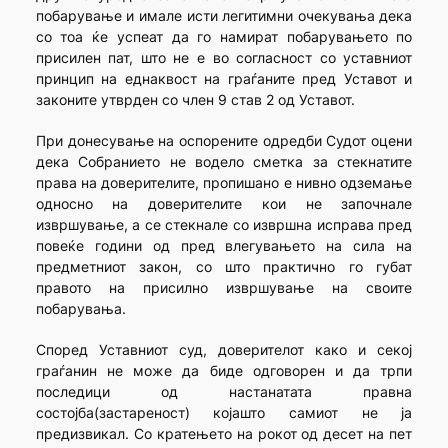
побарување и имале исти легитимни очекувања дека
со тоа ќе успеат да го намират побарувањето по
присилен пат, што не е во согласност со уставниот
принцип на еднаквост на граѓаните пред Уставот и
законите утврден со член 9 став 2 од Уставот.
При донесување на оспорените одредби Судот оцени
дека Собранието не водело сметка за стекнатите
права на доверителите, пропишано е нивно одземање
односно на доверителите кои не започнале
извршување, а се стекнале со извршна исправа пред
повеќе години од пред влегувањето на сила на
предметниот закон, со што практично го губат
правото на присилно извршување на своите
побарувања.
Според Уставниот суд, доверителот како и секој
граѓанин не може да биде одговорен и да трпи
последици од настанатата правна
состојба(застареност) којашто самиот не ја
предизвикал. Со кратењето на рокот од десет на пет