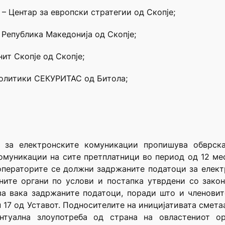
– Центар за европски стратегии од Скопје;
 Република Македонија од Скопје;
нит Скопје од Скопје;
политики СЕКУРИТАС од Битола;
 за електронските комуникации пропишува обврск
муникации на сите претплатници во период од 12 месе
операторите се должни задржаните податоци за елек
ните органи по услови и постапка утврдени со закон
а вака задржаните податоци, поради што и членовит
 17 од Уставот. Подносителите на иницијативата смета
нтуална злоупотреба од страна на овластениот о