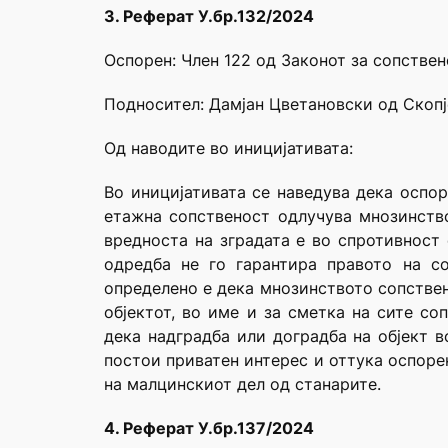
3. Реферат У.бр.132/2024
Оспорен: Член 122 од Законот за сопствен
Подносител: Дамјан Цветановски од Скопј
Од наводите во иницијативата:
Во иницијативата се наведува дека оспор
етажна сопственост одлучува мнозинство
вредноста на зградата е во спротивност 
одредба не го гарантира правото на с
определено е дека мнозинството сопствен
објектот, во име и за сметка на сите со
дека надградба или доградба на објект в
постои приватен интерес и оттука оспоре
на малцинскиот дел од станарите.
4. Реферат У.бр.137/2024