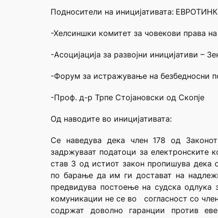
Подносители на иницијативата
:
ЕВРОТИНК 
-Хелсиншки комитет за човекови права на
-Асоцијација за развојни иницијативи – Зе
-Форум за истражување на безбедносни 
-Проф. д-р Трпе Стојановски од Скопје
Од наводите во иницијативата:
Се наведува дека член 178 од Законот
задржуваат податоци за електронските ко
став 3 од истиот закон пропишува дека 
по барање да им ги достават на надлеж
предвидува постоење на судска одлука з
комуникации не се во согласност со член
содржат доволно гаранции против еве