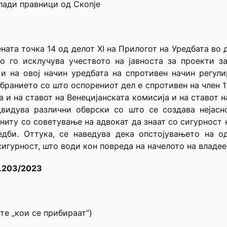
ади правници од Скопје
ата точка 14 од делот XI на Прилогот на Уредбата во 
о го исклучува учеството на јавноста за проекти 
и на овој начин уредбата на спротивен начин регул
ранието со што оспорениот дел е спротивен на член 11
 и на ставот на Венецијанската комисија и на ставот на
видува различни обврски со што се создава нејасн
 ниту со советување на адвокат да знаат со сигурност 
едби. Оттука, се наведува дека опстојувањето на о
игурност, што води кон повреда на начелото на владее
р.203/2023
те „кои се прибираат”)