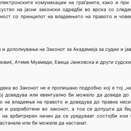
електронските комуникации на граѓаните, како и при
суство на јасни законски одредби во врска со след
ност со принципот на владеењето на правото и чове
 и дополнување на Законот за Академија за судии и ја
овиќ, Атеме Муамеди, Евица Јанковска и други судски
дека во Законот не е пропишано подробно кој е тој „на
кој доведува или евентуално би можело да доведе д
то на владеење на правото и доведува до правна неси
и и разработени во законот, а тоа се допушта да би
 на арбитререн начин да се уредуваат состојби кои 
астанале или би можеле да настанат.