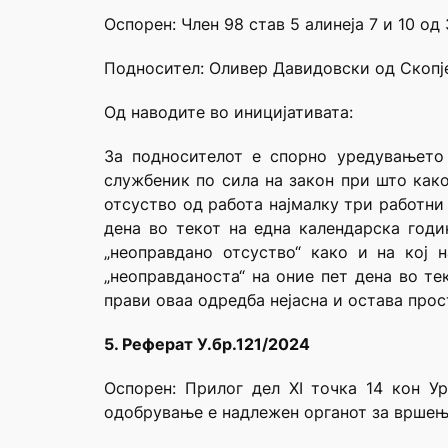
Оспорен: Член 98 став 5 алинеја 7 и 10 о
Подносител: Оливер Давидовски од Скопј
Од наводите во иницијативата:
За подносителот е спорно уредувањето
службеник по сила на закон при што како
отсуство од работа најмалку три работни
дена во текот на една календарска годи
„неоправдано отсуство“ како и на кој 
„неоправданоста“ на оние пет дена во тек
прави оваа одредба нејасна и остава про
5. Реферат У.бр.121/2024
Оспорен: Прилог дел XI точка 14 кон Ур
одобрување е надлежен органот за вршење