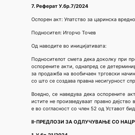
7. Реферат У.бр.7/2024
Оспорен акт: Упатство за царинска вредн
Подносител: Игорчо Точев
Од наводите во иницијативата:
Подносителот смета дека доколку при пр
оспорените акти, однапред се детермини
за продажба на вообичаен трговски начин
со што се создава правна несигурност спро
Воедно, се наведува дека оспорените ак
истите не произведуваат правно дејство 
е во согласност со член 52 од Уставот би
II-ПРЕДЛОЗИ ЗА ОДЛУЧУВАЊЕ СО НАЦ