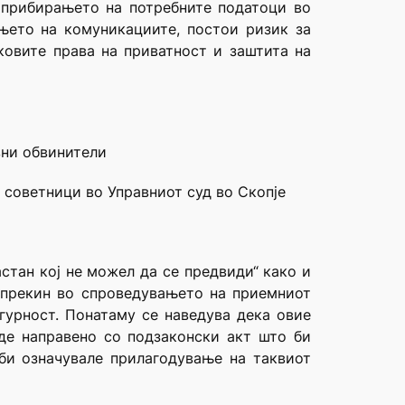
 прибирањето на потребните податоци во
ењето на комуникациите, постои ризик за
ковите права на приватност и заштита на
вни обвинители
 советници во Управниот суд во Скопје
стан кој не можел да се предвиди“ како и
о прекин во спроведувањето на приемниот
гурност. Понатаму се наведува дека овие
де направено со подзаконски акт што би
би означувале прилагодување на таквиот