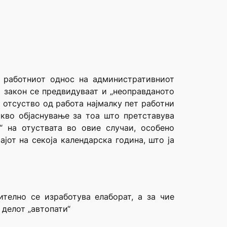
 работниот однос на административниот
а закон се предвидуваат и „неоправданото
 отсуство од работа најмалку пет работни
акво објаснување за тоа што претставува
“ на отуствата во овие случаи, особено
ајот на секоја календарска година, што ја
ително се изработува елаборат, а за чие
делот „автопати“