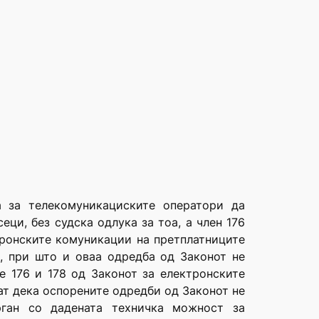
а за телекомуникациските оператори да
ци, без судска одлука за тоа, а член 176
тронските комуникации на претплатниците
, при што и оваа одредба од Законот не
е 176 и 178 од Законот за електронските
ат дека оспорените одредби од Законот не
рган со дадената техничка можност за