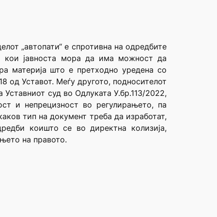
делот „автопати“ е спротивна на одредбите
за кои јавноста мора да има можност да
ира материја што е претходно уредена со
8 од Уставот. Меѓу другото, подносителот
 Уставниот суд во Одлуката У.бр.113/2022,
ост и непрецизност во регулирањето, па
каков тип на документ треба да изработат,
дредби коишто се во директна колизија,
њето на правото.