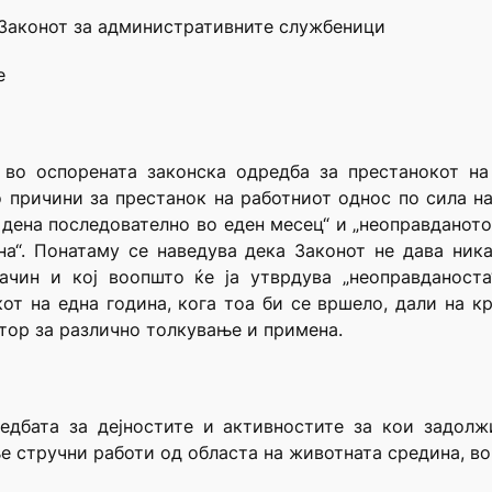
д Законот за административните службеници
е
 во оспорената законска одредба за престанокот на
 причини за престанок на работниот однос по сила н
 дена последователно во еден месец“ и „неоправданото
на“. Понатаму се наведува дека Законот не дава ник
начин и кој воопшто ќе ја утврдува „неоправданоста
от на една година, кога тоа би се вршело, дали на кр
стор за различно толкување и примена.
едбата за дејностите и активностите за кои задолж
 стручни работи од областа на животната средина, во 