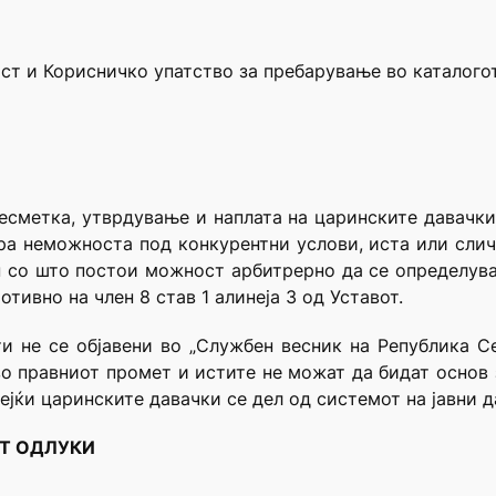
ост и Корисничко упатство за пребарување во каталого
есметка, утврдување и наплата на царинските давачки
ра неможноста под конкурентни услови, иста или слич
 со што постои можност арбитрерно да се определува
тивно на член 8 став 1 алинеја 3 од Уставот.
ти не се објавени во „Службен весник на Република С
во правниот промет и истите не можат да бидат основ 
дејќи царинските давачки се дел од системот на јавни д
РТ ОДЛУКИ