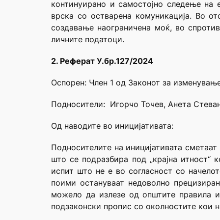
континуирано и самостојно следење на 
врска со остварена комуникација. Во от
создавање наограничена моќ, во спротив
личните податоци.
2. Реферат У.бр.127/2024
Оспорен: Член 1 од Законот за изменување
Подносители: Игорчо Точев, Анета Стеван
Од наводите во иницијативата:
Подносителите на иницијативата сметаат 
што се подразбира под „крајна итност“ 
испит што не е во согласност со начело
поими остануваат недоволно прецизиран
можело да излезе од општите правила и
подзаконски пропис со околностите кои н