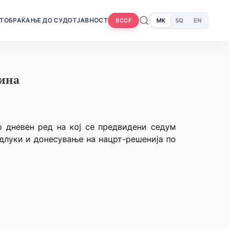
Т
ОБРАЌАЊЕ ДО СУДОТ
ЈАВНОСТ
MK
SQ
EN
BCCF
дина
со дневен ред на кој се предвидени седум
одлуки и донесување на нацрт-решенија по