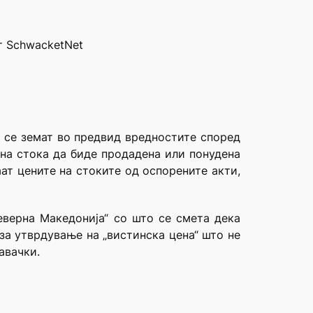
т SchwacketNet
 се земат во предвид вредностите според
на стока да биде продадена или понудена
ат цените на стоките од оспорените акти,
еверна Македонија“ со што се смета дека
за утврдување на „вистинска цена“ што не
авачки.