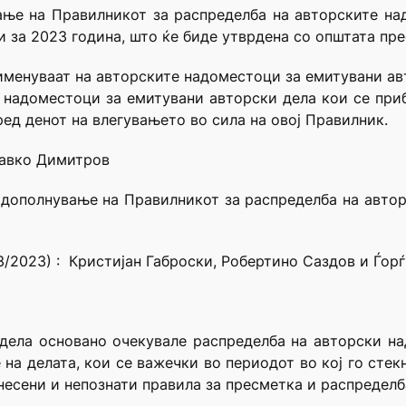
вање на Правилникот за распределба на авторските на
 за 2023 година, што ќе биде утврдена со општата пре
рименуваат на авторските надоместоци за емитувани ав
 надоместоци за емитувани авторски дела кои се при
ед денот на влегувањето во сила на овој Правилник.
Славко Димитров
 дополнување на Правилникот за распределба на авто
3/2023) : Кристијан Габроски, Робертино Саздов и Ѓор
дела основано очекувале распределба на авторски на
на делата, кои се важечки во периодот во кој го стекн
есени и непознати правила за пресметка и распределб