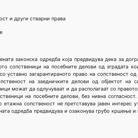
ост и други стварни права
е
ената законска одредба која предвидува дека за догр
то сопственици на посебните делови од зградата ко
со уставно загарантираното право на сопственост од
опственост на заедничките делови од објектот на с
ици можат да одлучуваат и да располагаат со правото
пственици на посебните делови, без нивна согласност
о етажна сопственост не претставува јавен интерес ут
ната одредба предвидува и озаконува грубо кршење и