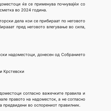
доместоци ќе се применува почнувајќи со
сметка во 2024 година.
торски дела кои се прибираат по неговото
бирааат пред неговото влегување во сила,
рски надоместоци, донесен од Собранието
ѓи Крстевски
доместоци согласно важечките правила и
але правото на надоместок, а не согласно
а предвидени во оспорениот правилник.