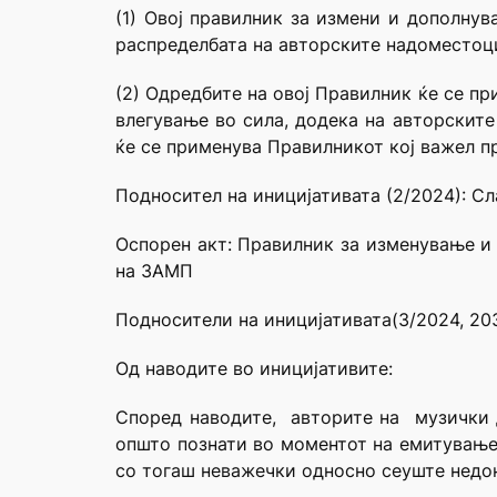
(1) Овој правилник за измени и дополну
распределбата на авторските надоместоци
(2) Одредбите на овој Правилник ќе се п
влегување во сила, додека на авторските
ќе се применува Правилникот кој важел пр
Подносител на иницијативата (2/2024): 
Оспорен акт: Правилник за изменување и
на ЗАМП
Подносители на иницијативата(3/2024, 20
Од наводите во иницијативите:
Според наводите, авторите на музички 
општо познати во моментот на емитување 
со тогаш неважечки односно сеуште недон