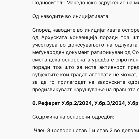
Подносител: Македонско здружение на мл
Од наводите во иницијативата:
Според наводите во иницијативата оспорен
од Архуската конвенција поради тоа шт
учествува во донесувањето на одлуката 
меѓународен документ ратификуван од Соб
смета дека оспорената уредба е спротивна
поради тоа што за иста активност пред
субјектите кои градат автопати не можат,
за да го прилагодат на законските одр
предизвикуваат нарушување на правната с
6. Реферат У.бр.2/2024, У.бр.3/2024, У.б
Содржина на оспорени одредби:
Член 8 (оспорен став 1 и став 2 во делови