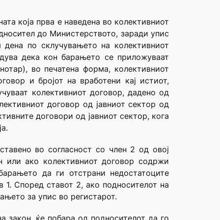
ната која прва е наведена во колективниот
односител до Министерството, заради упис
м дена по склучувањето на колективниот
рдува дека кон барањето се приложуваат
нотар), во печатена форма, колективниот
говор и бројот на вработени кај истиот,
учуваат колективниот договор, дадено од
лективниот договор од јавниот сектор од
ктивните договори од јавниот сектор, кога
а.
ставено во согласност со член 2 од овој
он или ако колективниот договор содржи
барањето да ги отстрани недостатоците
 1. Според ставот 2, ако подносителот на
ањето за упис во регистарот.
 закон, ќе побара од подносителот да го