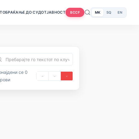
Т
ОБРАЌАЊЕ ДО СУДОТ
ЈАВНОСТ
MK
SQ
EN
BCCF
најдени се 0
орови