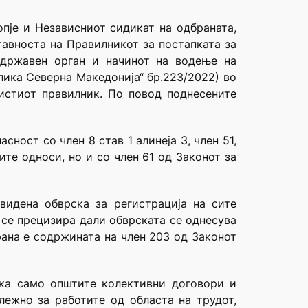
пје и Независниот сидикат на одбраната,
тавноста на Правилникот за постапката за
 државен орган и начинот на водење на
лика Северна Македонија“ бр.223/2022) во
 истиот правилник. По повод поднесените
ност со член 8 став 1 алинеја 3, член 51,
ните односи, но и со член 61 од Законот за
видена обврска за регистрација на сите
 се прецизира дали обврската се однесува
рана е содржината на член 203 од Законот
дека само општите колективни договори и
лежно за работите од областа на трудот,