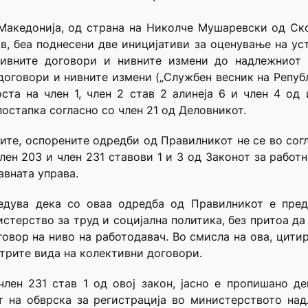
Македонија, од страна на Николче Мушаревски од Ско
ов, беа поднесени две иницијативи за оценување на ус
ивните договори и нивните измени до надлежниот
договори и нивните измени („Службен весник на Репуб
оста на член 1, член 2 став 2 алинеја 6 и член 4 од
остапка согласно со член 21 од Деловникот.
е, оспорените одредби од Правилникот не се во соглас
член 203 и член 231 ставови 1 и 3 од Законот за работ
авната управа.
ведува дека со оваа одредба од Правилникот е пред
терство за труд и социјална политика, без притоа да
оговор на ниво на работодавач. Во смисла на ова, цити
 трите вида на колективни договори.
член 231 став 1 од овој закон, јасно е пропишано 
 на обврска за регистрација во министерството над