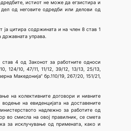
одредбите, истиот не може да егзистира и
л дел од неговите одредби или делови од
 ја цитира содржината и на член 8 став 1
на државната управа.
 став 4 од Законот за работните односи
 124/10, 47/11, 11/12, 39/12, 13/13, 25/13,
верна Македонија“ бр.110/19, 267/20, 151/21,
рање на колективните договори и нивните
 водење на евиденцијата на доставените
министерството надлежно за работите од
ор во смисла на овој правилник, се смета
ука за исклучување од примената, како и