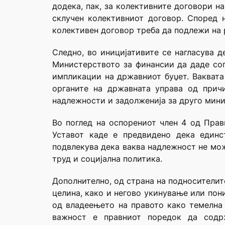
додека, пак, за колективните договори н
склучен колективниот договор. Според 
колективен договор треба да подлежи на 
Следно, во иницијативите се нагласува д
Министерството за финансии да даде сог
импликации на државниот буџет. Ваквата 
органите на државната управа од прич
надлежности и задолженија за друго мини
Во поглед на оспорениот член 4 од Прав
Уставот каде е предвидено дека единс
подвлекува дека ваква надлежност не мож
труд и социјална политика.
Дополнително, од страна на подносителит
целина, како и негово укинување или пон
од владеењето на правото како темелна 
важност е правниот поредок да содрж