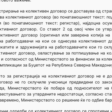
еговото важење.
истрирање на колективен договор се доставува од стра
ува колективниот договор (во понатамошниот текст: п
и (во понатамошниот текст: регистар), најдоцна осу
ктивниот договор. Со ставот 2 од овој член се утв
ктивниот договор (оригинал или заверена копија на 
а работодавачи на кои се однесува колективниот до
катите и здруженијата на работодавачите кои го скл
ктивниот договор, овластување за потпишување на ко
л и согласност од Министерството за финансии за коле
мпликации за Буџетот на Република Северна Македониј
о за регистрација на колективниот договор не е до
оговор не го склучиле учесници предвидени со зак
да, Министерството ќе побара од подносителот на 
вестувањето за утврдените недостатоци, согласно став
авремено, Министерството со решение ќе го одбие бар
чни одредби од колективниот договор се спротивни на