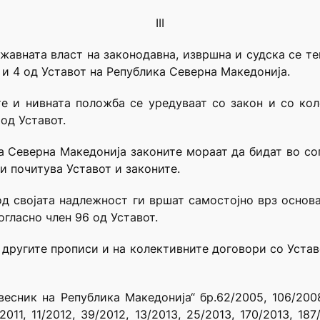
III
жавната власт на законодавна, извршна и судска се т
3 и 4 од Уставот на Република Северна Македонија.
е и нивната положба се уредуваат со закон и со ко
од Уставот.
ка Северна Македонија законите мораат да бидат во сог
ги почитува Уставот и законите.
д својата надлежност ги вршат самостојно врз основа
огласно член 96 од Уставот.
 другите прописи и на колективните договори со Устав
есник на Република Македонија“ бр.62/2005, 106/2008,
011, 11/2012, 39/2012, 13/2013, 25/2013, 170/2013, 187