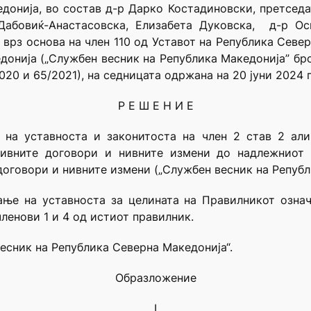
донија, во состав д-р Дарко Костадиновски, претседа
 Дабовиќ-Анастасовска, Елизабета Дуковска, д-р О
врз основа на член 110 од Уставот на Република Север
донија („Службен весник на Република Македонија” бро
020 и 65/2021), на седницата одржана на 20 јуни 2024 
Р Е Ш Е Н И Е
на уставноста и законитоста на член 2 став 2 али
ивните договори и нивните измени до надлежниот
договори и нивните измени („Службен весник на Републ
ње на уставноста за целината на Правилникот означе
ленови 1 и 4 од истиот правилник.
весник на Република Северна Македонија“.
Образложение
I