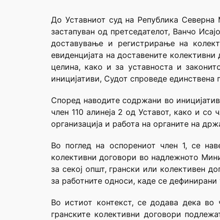
До Уставниот суд на Република Северна 
застапуван од претседателот, Ванчо Исај
доставување и регистрирање на колект
евиденцијата на доставените колективни 
целина, како и за уставноста и законит
иницијативи, Судот спроведе единствена п
Според наводите содржани во иницијативит
член 110 алинеја 2 од Уставот, како и со 
организација и работа на органите на држ
Во поглед на оспорениот член 1, се на
колективни договори во надлежното Минис
за секој општ, грански или колективен д
за работните односи, каде се дефинирани
Во истиот контекст, се додава дека во 
гранските колективни договори подлежат