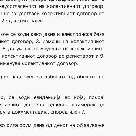
неусогласеност на колективниот договор,
ен не го усогласи колективниот договор со
 2 од истиот член.
кое се води како јавна и електронска база
ниот договор, 3. измени на колективниот
, 6. датум на склучување на колективниот
а колективниот договор во регистарот и 9.
рименува колективниот договор.
ерот надлежен за работите од областа на
о, се води евиденција во која, покрај
ктивниот договор, односно примерок од
уга документација, според член 7.
во сила осум дена од денот на објавување