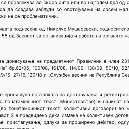
се провлекува во скоро сите или во најголем дел од 
тоа да создава заблуди со опстојување на сосем ма
ски не се проблематични.
ивата поднесена од Николче Мушаревски, подносителот
 и 55 од Законот за организација и работа на органите 
II
за донесување на предметниот Правилник е член 231
бр.62/05, 106/08, 161/08, 114/09, 130/09, 50/10, 52/10,
, 129/15, 27/16, 120/18 и „Службен весник на Република Се
се пропишува постапката за доставување и регистри
о понатамошниот текст: Министерство) и начинот на
(во понатамошниот текст: колективни договори) во 
ставот 2 е предвидено дека измена на колективен догов
е, пристапување, одлука за проширено дејство, одл