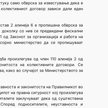
 туку само обврска за известување дека е
 колективниот договор зависи дали еден
 став 2 алинеја 6 е пропишана обврска за
, доколку со нив се предвидени фискални
1 од Законот за организација и работа на
есорно министерство да се пропишуваат
ба произлегува од член 110 алинеја 2 од
онитоста на колективните договори. Се
а, како во случајот за Министерството за
тавноста и законитоста на Правилникот во
ипот на правна сигурност кој произлегува
ителите заклучуваат дека од суштествена
Според подносителите, неуставноста и