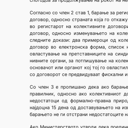
спогодба за продолжување на рокот на н
Согласно со член 2 став 1, барање за рег
договор, односно страната која го откаж
во регистарот на колективните договор
договор, односно изменувањето на коле
следните докази: два примероци од коле
договор во електронска форма, список н
овластување на претставниците на синди
нивните органи, за потпишување на коле
основачот или органот кој тој го овласти
со договорот се предвидуваат фискални и
Со член 3 е пропишано дека ако барањет
правилник, односно ако колективниот д
недостатоци од формално-правна приро
најдоцна 15 дена од доставувањето на из
барањето не ги отстрани недостатоците н
Ако Министерството утврди дека поедине