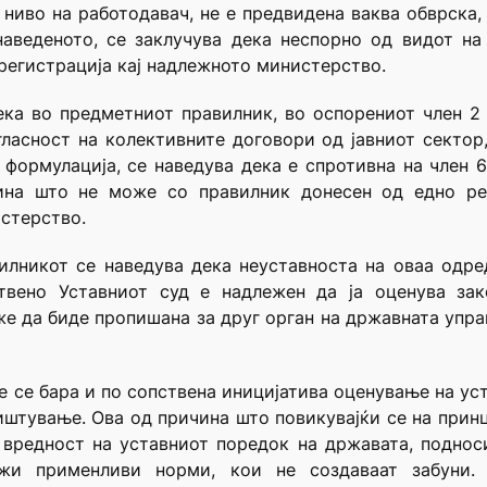
а ниво на работодавач, не е предвидена ваква обврска,
наведеното, се заклучува дека неспорно од видот на
регистрација кај надлежното министерство.
ека во предметниот правилник, во оспорениот член 2
ласност на колективните договори од јавниот сектор
формулација, се наведува дека е спротивна на член 6
ина што не може со правилник донесен од едно р
стерство.
илникот се наведува дека неуставноста на оваа одред
твено Уставниот суд е надлежен да ја оценува зак
е да биде пропишана за друг орган на државната управ
е се бара и по сопствена иницијатива оценување на ус
иштување. Ова од причина што повикувајќи се на принц
вредност на уставниот поредок на државата, поднос
и применливи норми, кои не создаваат забуни. 