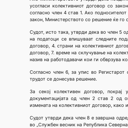
усогласи колективниот договор со закон
согласно член 4 став 1. Ако подносителот
закон, Министерството со решение ќе го о
Судот, исто така, утврди дека во член 5 
на податоци се впишуваат следните пода
договор, 4. страни на колективниот дого
договор, 7. време на склучување на колек
назив на работодавачи кои ги обврзува к
Согласно член 6, за упис во Регистарот
трудот се донесува решение.
За секој колективен договор, покрај 
документацијата од член 2 став 2 од 
измената на колективниот договор, како и
Судот утврди дека член 8 е завршна одре
во „Службен весник на Република Северна