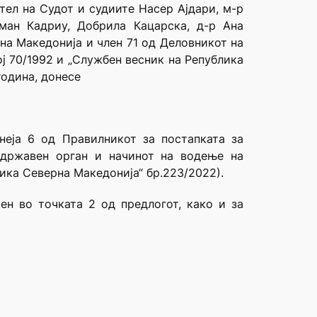
тел на Судот и судиите Насер Ајдари, м-р
сман Кадриу, Добрила Кацарска, д-р Ана
на Македонија и член 71 од Деловникот на
ј 70/1992 и „Службен весник на Република
година, донесе
неја 6 од Правилникот за постапката за
 државен орган и начинот на водење на
ика Северна Македонија“ бр.223/2022).
н во точката 2 од предлогот, како и за