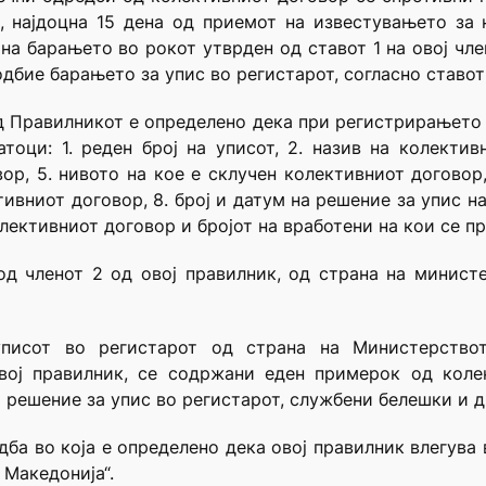
, најдоцна 15 дена од приемот на известувањето за 
 на барањето во рокот утврден од ставот 1 на овој чл
дбие барањето за упис во регистарот, согласно ставот
од Правилникот е определено дека при регистрирањето 
тоци: 1. реден број на уписот, 2. назив на колектив
вор, 5. нивото на кое е склучен колективниот договор
тивниот договор, 8. број и датум на решение за упис н
олективниот договор и бројот на вработени на кои се п
 од членот 2 од овој правилник, од страна на минист
уписот во регистарот од страна на Министерствот
овој правилник, се содржани еден примерок од коле
 решение за упис во регистарот, службени белешки и др
дба во која е определено дека овој правилник влегува 
 Македонија“.