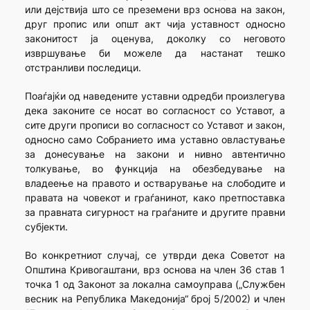
или дејствија што се преземени врз основа на закон,
друг пропис или општ акт чија уставност односно
законитост ја оценува, доколку со неговото
извршување би можеле да настанат тешко
отстранливи последици.
Поаѓајќи од наведените уставни одредби произлегува
дека законите се носат во согласност со Уставот, а
сите други прописи во согласност со Уставот и закон,
односно само Собранието има уставно овластување
за донесување на закони и нивно автентично
толкување, во функција на обезбедување на
владеење на правото и остварување на слободите и
правата на човекот и граѓанинот, како претпоставка
за правната сигурност на граѓаните и другите правни
субјекти.
Во конкретниот случај, се утврди дека Советот на
Општина Кривогаштани, врз основа на член 36 став 1
точка 1 од Законот за локална самоуправа („Службен
весник на Република Македонија“ број 5/2002) и член