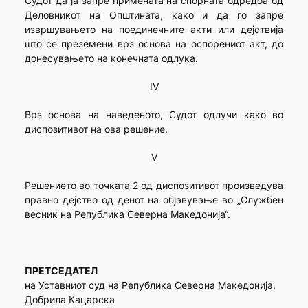
Судот да ја запре примената на спорната одредба од
Деловникот на Општината, како и да го запре
извршувањето на поединечните акти или дејствија
што се преземени врз основа на оспорениот акт, до
донесувањето на конечната одлука.
IV
Врз основа на наведеното, Судот одлучи како во
диспозитивот на ова решение.
V
Решението во точката 2 од диспозитивот произведува
правно дејство од денот на објавување во „Службен
весник на Република Северна Македонија“.
ПРЕТСЕДАТЕЛ
на Уставниот суд нa Република Северна Македонија,
Добрила Кацарска