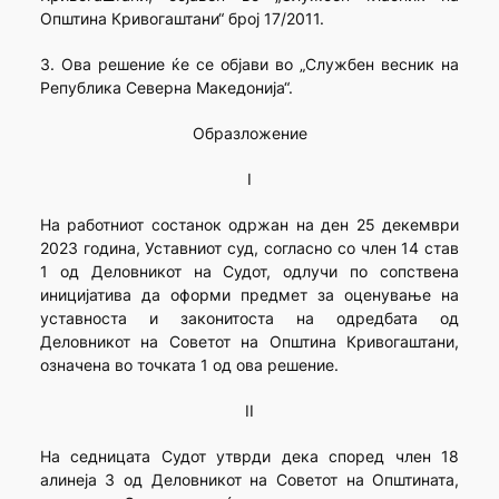
Општина Кривогаштани“ број 17/2011.
3. Ова решение ќе се објави во „Службен весник на
Република Северна Македонија“.
Образложение
I
На работниот состанок одржан на ден 25 декември
2023 година, Уставниот суд, согласно со член 14 став
1 од Деловникот на Судот, одлучи по сопствена
иницијатива да оформи предмет за оценување на
уставноста и законитоста на одредбата од
Деловникот на Советот на Општина Кривогаштани,
означена во точката 1 од ова решение.
II
На седницата Судот утврди дека според член 18
алинеја 3 од Деловникот на Советот на Општината,