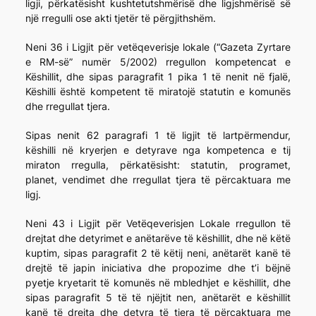
ligji, përkatësisht kushtetutshmërisë dhe ligjshmërisë së
një rregulli ose akti tjetër të përgjithshëm.
Neni 36 i Ligjit për vetëqeverisje lokale (“Gazeta Zyrtare
e RM-së” numër 5/2002) rregullon kompetencat e
Këshillit, dhe sipas paragrafit 1 pika 1 të nenit në fjalë,
Këshilli është kompetent të miratojë statutin e komunës
dhe rregullat tjera.
Sipas nenit 62 paragrafi 1 të ligjit të lartpërmendur,
këshilli në kryerjen e detyrave nga kompetenca e tij
miraton rregulla, përkatësisht: statutin, programet,
planet, vendimet dhe rregullat tjera të përcaktuara me
ligj.
Neni 43 i Ligjit për Vetëqeverisjen Lokale rregullon të
drejtat dhe detyrimet e anëtarëve të këshillit, dhe në këtë
kuptim, sipas paragrafit 2 të këtij neni, anëtarët kanë të
drejtë të japin iniciativa dhe propozime dhe t’i bëjnë
pyetje kryetarit të komunës në mbledhjet e këshillit, dhe
sipas paragrafit 5 të të njëjtit nen, anëtarët e këshillit
kanë të drejta dhe detyra të tjera të përcaktuara me