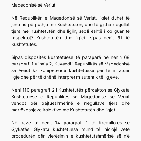
Maqedonisë së Veriut.
Në Republikën e Maqedonisë së Veriut, ligjet duhet të
jenë në përputhje me Kushtetutën, dhe të gjitha rregullat
tjera me Kushtetutën dhe ligjin, secili është i obliguar të
respektojë Kushtetutën dhe ligjet, sipas nenit 51 të
Kushtetutës.
Sipas dispozitës kushtetuese të paraparë në nenin 68
paragrafi 1 alineja 2, Kuvendi i Republikës së Maqedonisë
së Veriut ka kompetencë kushtetuese për të miratuar
ligje dhe për të dhënë interpretim autentik të ligjeve.
Neni 110 paragrafi 2 i Kushtetutës përcakton se Gjykata
Kushtetuese e Republikës së Maqedonisë së Veriut
vendos për pajtueshmërinë e rregullave tjera dhe
marrëveshjeve kolektive me Kushtetutën dhe ligjet.
Në bazë të nenit 14 paragrafi 1 të Rregullores së
Gjykatës, Gjykata Kushtetuese mund të iniciojë vetë
procedurën për vlerësimin e kushtetutshmërisë së një