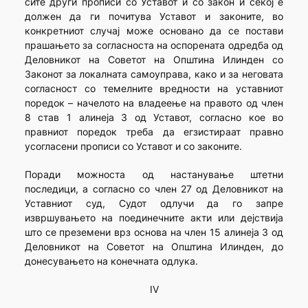
сите други прописи со Уставот и со закон и секој е
должен да ги почитува Уставот и законите, во
конкретниот случај може основано да се постави
прашањето за согласноста на оспорената одредба од
Деловникот на Советот на Општина Илинден со
Законот за локалната самоуправа, како и за неговата
согласност со темелните вредности на уставниот
поредок – начелото на владеење на правото од член
8 став 1 алинеја 3 од Уставот, согласно кое во
правниот поредок треба да егзистираат правно
усогласени прописи со Уставот и со законите.
Поради можноста од настанување штетни
последици, а согласно со член 27 од Деловникот на
Уставниот суд, Судот одлучи да го запре
извршувањето на поединечните акти или дејствија
што се преземени врз основа на член 15 алинеја 3 од
Деловникот на Советот на Општина Илинден, до
донесувањето на конечната одлука.
IV