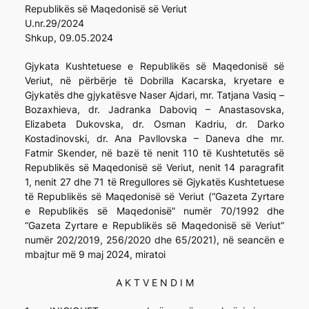
Republikës së Maqedonisë së Veriut
U.nr.29/2024
Shkup, 09.05.2024
Gjykata Kushtetuese e Republikës së Maqedonisë së
Veriut, në përbërje të Dobrilla Kacarska, kryetare e
Gjykatës dhe gjykatësve Naser Ajdari, mr. Tatjana Vasiq –
Bozaxhieva, dr. Jadranka Daboviq – Anastasovska,
Elizabeta Dukovska, dr. Osman Kadriu, dr. Darko
Kostadinovski, dr. Ana Pavllovska – Daneva dhe mr.
Fatmir Skender, në bazë të nenit 110 të Kushtetutës së
Republikës së Maqedonisë së Veriut, nenit 14 paragrafit
1, nenit 27 dhe 71 të Rregullores së Gjykatës Kushtetuese
të Republikës së Maqedonisë së Veriut (“Gazeta Zyrtare
e Republikës së Maqedonisë” numër 70/1992 dhe
“Gazeta Zyrtare e Republikës së Maqedonisë së Veriut”
numër 202/2019, 256/2020 dhe 65/2021), në seancën e
mbajtur më 9 maj 2024, miratoi
A K T V E N D I M