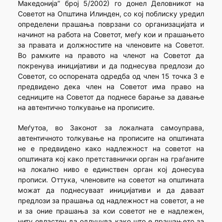
Македонија” број 5/2002) го донел Деловникот на
Советот на Општина Илинден, со кој поблиску уредил
определени прашања поврзани со организацијата и
начинот на работа на Советот, меѓу кои и прашањето
за правата и должностите на членовите на Советот.
Во рамките на правото на членот на Советот да
покренува иницијативи и да поднесува предлози до
Советот, со оспорената одредба од член 15 точка 3 е
предвидено дека член на Советот има право на
седниците на Советот да поднесе барање за давање
на автентично толкување на прописите.
Меѓутоа, во Законот за локалната самоуправа,
автентичното толкување на прописите на општината
не е предвидено како надлежност на советот на
општината кој како претставнички орган на граѓаните
на локално ниво е единствен орган кој донесува
прописи. Оттука, членовите на советот на општината
можат да поднесуваат иницијативи и да даваат
предлози за прашања од надлежност на советот, а не
и за оние прашања за кои советот не е надлежен,
ниту овластен да одлучува како што е прашањето за