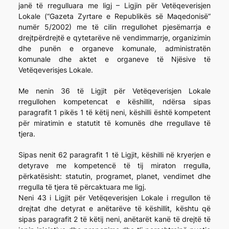
janë të rregulluara me ligj – Ligjin për Vetëqeverisjen
Lokale (“Gazeta Zyrtare e Republikës së Maqedonisë”
numër 5/2002) me të cilin rregullohet pjesëmarrja e
drejtpërdrejtë e qytetarëve në vendimmarrje, organizimin
dhe punën e organeve komunale, administratën
komunale dhe aktet e organeve të Njësive të
Vetëqeverisjes Lokale.
Me nenin 36 të Ligjit për Vetëqeverisjen Lokale
rregullohen kompetencat e këshillit, ndërsa sipas
paragrafit 1 pikës 1 të këtij neni, këshilli është kompetent
për miratimin e statutit të komunës dhe rregullave të
tjera.
Sipas nenit 62 paragrafit 1 të Ligjit, këshilli në kryerjen e
detyrave me kompetencë të tij miraton rregulla,
përkatësisht: statutin, programet, planet, vendimet dhe
rregulla të tjera të përcaktuara me ligj.
Neni 43 i Ligjit për Vetëqeverisjen Lokale i rregullon të
drejtat dhe detyrat e anëtarëve të këshillit, kështu që
sipas paragrafit 2 të këtij neni, anëtarët kanë të drejtë të