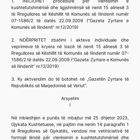
1. INICIOHET procedurë për vlerësimin e
kushtetutshmërisë dhe ligjshmërisë së nenit 15 alinesë 3
të Rregullores së Këshillit të Komunës së Ilindenit numër
07-1586/2 të datës 22.09.2009 (“Gazeta Zyrtare e
Komunës së Ilindenit” nr.12/2019)
2. NDËRPRITET zbatimi i akteve individuale dhe
veprimeve të kryera në bazë të nenit 15 alinesë 3 të
Rregullores së Këshillit të Komunës së Ilindenit numër 07-
1586/2 të datës 22.09.2009 (“Gazeta Zyrtare e Komunës
së Ilindenit” nr.12/2019)
3. Ky aktvendim do të botohet në „Gazetën Zyrtare të
Republikës së Maqedonisë së Veriut”.
Arsyetim
I
Në mbledhjen e punës të mbajtur më 25 dhjetor 2023,
Gjykata Kushtetuese, në pajtim me nenin 14 paragrafin 1
të Rregullores së Gjykatës, vendosi me vetiniciativë të
formojë lëndë për vlerësimin e kushtetutshmërisë dhe