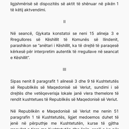
ligjshmërisë së dispozitës së aktit të shënuar në pikën 1
të këtij aktvendimi.
II
Në seancë, Gjykata konstatoi se neni 15 alineja 3 e
Rregullores së Këshillit të Komunës së Ilindenit,
parashikon se “anëtari i Këshillit, ka të drejtë të paraqesë
kërkesë për interpretim autentik të rregullave në seancat
e Këshillit”.
III
Sipas nenit 8 paragrafit 1 alinesë 3 dhe 9 të Kushtetutës
së Republikës së Maqedonisë së Veriut, sundimi i së
drejtës dhe vetëqeverisja lokale janë vlera themelore të
rendit kushtetues të Republikës së Maqedonisë së Veriut.
Në Republikën e Maqedonisë së Veriut me nenin 51
paragrafin 1 të Kushtetutës, ligjet medoemos duhet të
jenë në përputhje me Kushtetutën, kurse të gjitha