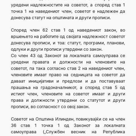
уредени надлежностите на советот, а според став 1
точка 1 на наведениот член, советот е надлежен да
донесува статут на општината и други прописи.
Според член 62 став 1 од наведениот закон, во
вршењето на работите од својата надлежност советот
донесува прописи, и тоа: статут, програми, планови,
одлуки и други прописи утврдени со закон.
Со член 43 од Законот за локалната самоуправа се
уредени правата и должности на членовите на
советот, па така согласно став 2 на наведениот член,
членовите имаат право на седницата на советот да
даваат иницијативи и предлози и да поставуваат
прашања на градоначалникот, а според став 5 од
истиот член, членовите на советот имаат и други
права и должности утврдени со статутот и други
прописи, во согласност со овој закон.
Советот на Општина Илинден, повикувајќи се на член
36 став 1 точка 1 од Законот за локалната
самоуправа („Службен весник на Република