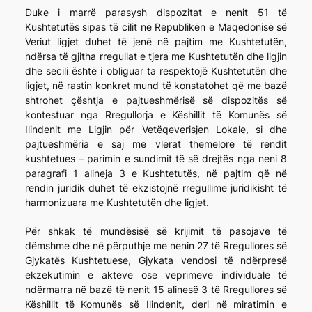
Duke i marrë parasysh dispozitat e nenit 51 të
Kushtetutës sipas të cilit në Republikën e Maqedonisë së
Veriut ligjet duhet të jenë në pajtim me Kushtetutën,
ndërsa të gjitha rregullat e tjera me Kushtetutën dhe ligjin
dhe secili është i obliguar ta respektojë Kushtetutën dhe
ligjet, në rastin konkret mund të konstatohet që me bazë
shtrohet çështja e pajtueshmërisë së dispozitës së
kontestuar nga Rregullorja e Këshillit të Komunës së
Ilindenit me Ligjin për Vetëqeverisjen Lokale, si dhe
pajtueshmëria e saj me vlerat themelore të rendit
kushtetues – parimin e sundimit të së drejtës nga neni 8
paragrafi 1 alineja 3 e Kushtetutës, në pajtim që në
rendin juridik duhet të ekzistojnë rregullime juridikisht të
harmonizuara me Kushtetutën dhe ligjet.
Për shkak të mundësisë së krijimit të pasojave të
dëmshme dhe në përputhje me nenin 27 të Rregullores së
Gjykatës Kushtetuese, Gjykata vendosi të ndërpresë
ekzekutimin e akteve ose veprimeve individuale të
ndërmarra në bazë të nenit 15 alinesë 3 të Rregullores së
Këshillit të Komunës së Ilindenit, deri në miratimin e