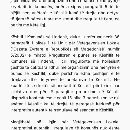
japin iniciativa dhe propozime dhe t’i parashtrojnë pyetje
kryetarit të komunës, ndërsa sipas paragrafit 5 të të
njëjtit nen, anëtarët e këshillit kanë të drejta dhe detyra
të tjera të përcaktuara me statut dhe rregulla të tjera, në
pajtim me këtë ligj.
Këshilli i Komunës së Ilindenit, duke iu referuar nenit 36
paragrafit 1 pikës 1 të Ligjit për Vetëqeverisjen Lokale
(“Gazeta Zyrtare e Republikës së Maqedonisë” numër
5/2002) e miratoi Rregulloren e punës së Këshillit të
Komunës së Ilindenit, i cili rregullonte më hollësisht
çështje të caktuara lidhur me organizimin dhe mënyrën e
punës së Këshillit, duke përfshirë edhe çështjen e të
drejtave dhe detyrave të anëtarëve të Këshillit. Në
kuadër të së drejtës së anëtarit të Këshillit për të iniciuar
iniciativa dhe për të paraqitur propozime në Këshill,
dispozita kontestuese e nenit 15 pika 3 parashikon se një
anëtar i Këshillit ka të drejtë të paraqesë kërkesë për
interpretim autentik të rregullave në seancat e Këshillit.
Megjithatë, në Ligjin për Vetëqeverisjen Lokale,
interpretimi autentik i rregullave të komunës nuk është