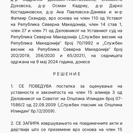
Дуковска, д-р Осман Кадриу, д-р Дарко
Костадиновски, д-р Ана Павловска-Данева и м-р
Фатмир Скендер, врз основа на член 110 од Уставот
на Република Северна Македонија, член 14 став 1,
член 27 и член 71 од Деловникот на Уставниот суд на
Република Северна Македонија („Службен весник на
Република Македонија” број 70/1992 и „Службен
весник на Република Северна Македонија” број
202/2019, 256/2020 и 65/2021), на седницата
одржана на 9 мај 2024 година, донесе
Р Е Ш Е Н И Е
1. СЕ ПОВЕДУВА постапка за оценување на
уставноста и законитоста на член 15 алинеја 3 од
Деловникот на Советот на Општина Илинден број 07-
1586/2 од 22.09.2009 („Службен гласник на Општина
Илинден“ бр.12/2009).
2. СЕ ЗАПИРА извршувањето на поединечните акти и
дејствија што се преземени врз основа на член 15