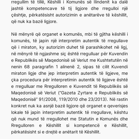
rregullim të tillë, Këshilli i Komunës së Ilindenit ka dalë
jashtë kompetencave të tij ligjore dhe rregulloi një
çështje, përkatësisht autorizimin e anëtarëve të këshillit,
që nuk ka bazë ligjore.
Në mënyrë që organet e komunës, mbi të gjitha këshilli i
komunës, të japin një interpretim autentik të rregullave
që i miraton, ky autorizim duhet të parashikohet në ligj,
në mënyrë të ngjashme siç është rregulluar për Kuvendin
e Republikës së Maqedonisë së Veriut me Kushtetutën në
nenin 68 paragrafin 1 alinenë 2, sipas të cilit Kuvendi
miraton ligje dhe jep interpretim autentik të ligjeve, me
çka procedura për interpretimin autentik të ligjeve është
e rregulluar me Rregulloren e Kuvendit të Republikës së
Maqedonisë së Veriut (“Gazeta Zyrtare e Republikës së
Maqedonisë” 91/2008, 119/2010 dhe 23/2013). Në rastin
konkret nuk ka asnjë bazë ligjore që organet e qeverisjes
lokale të japin interpretim autentik të rregullave, kështu
që nuk mund të rregullohet me Statutin e Komunës dhe
Rregulloren e Këshillit si kompetencë e Këshillit,
përkatësisht si e drejtë e anëtarit të Këshillit.