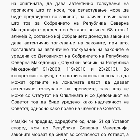
на општината, да дава автентично толкување на
прописите што ги носи, тоа овластување мора да
биде предвидено во законот, на сличен начин како
што тоа за Собранието на Република Северна
Македонија е уредено со Уставот во член 68 став 1
алинеја 2, согласно кој Собранието донесува закони и
дава автентично толкување на законите, при што,
постапката за автентично толкување на законите е
уредена со Деловникот на Собранието на Република
Северна Македонија („Службен весник на Република
Македонија” 91/2008, 119/2010 и 23/2013). Во
конкретниот случај, не постои законска основа за да
можат органите на локалната власт да даваат
автентично толкување на прописите, така што не
може со Статутот на Општината и со Деловникот на
Советот тоа да биде уредено како надлежност на
Советот, односно како право на членот на Советот.
Имајќи ги предвид одредбите од член 51 од Уставот
според кои во Република Северна Македонија,
законите мораат да бидат во согласност со Уставот, а