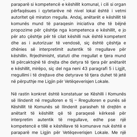
paraparë si kompetencë e këshillit komunal, i cili si organ
përfaqësues i qytetarëve në nivel lokal është i vetmi
autoritet që miraton rregulla. Andaj, anëtarët e këshillit të
komunës mund të paraqesin iniciativa dhe të bëjnë
propozime për çështje nga kompetenca e këshillit, e jo
për ato çështje për të cilat këshilli nuk është kompetent
dhe as i autorizuar të vendosë, siç është çështja e
dhënies së interpretimit autentik të rregullave për
këshillin. Rrjedhimisht, statuti dhe rregullat e tjera mund
të përcaktojnë të drejta dhe detyra të tjera për anëtarët
e këshillit, mirëpo, siç del nga neni 43 paragrafi 5 i Ligjit,
rregullimi i të drejtave dhe detyrave të tjera duhet të jetë
në përputhje me Ligjin për Vetëqeverisjen Lokale.
Në rastin konkret është konstatuar se Këshilli i Komunës
së Ilindenit në rregulloren e tij – Rregulloren e punës së
Këshillit të Komunës së Ilindenit parasheh të drejtën e
anëtarit të këshillit që të paraqesë kërkesë për
interpretim autentik të rregullave, edhe pse një
kompetencë e tillë e këshillave të komunave nuk është e
paraparë me Ligjin për Vetëqeverisjen Lokale. Me një