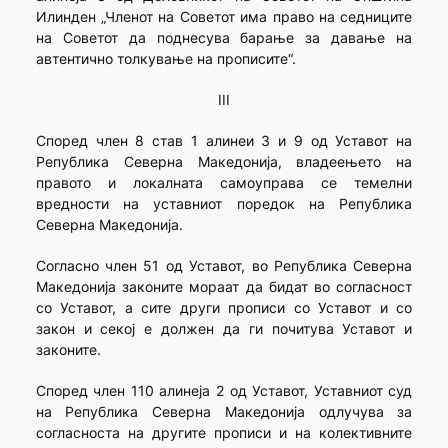
Илинден „Членот на Советот има право на седниците
на Советот да поднесува барање за давање на
автентично толкување на прописите“.
III
Според член 8 став 1 алинеи 3 и 9 од Уставот на
Република Северна Македонија, владеењето на
правото и локалната самоуправа се темелни
вредности на уставниот поредок на Република
Северна Македонија.
Согласно член 51 од Уставот, во Република Северна
Македонија законите мораат да бидат во согласност
со Уставот, а сите други прописи со Уставот и со
закон и секој е должен да ги почитува Уставот и
законите.
Според член 110 алинеја 2 од Уставот, Уставниот суд
на Република Северна Македонија одлучува за
согласноста на другите прописи и на колективните