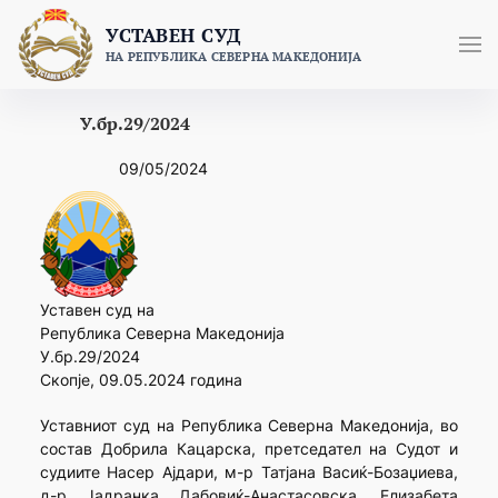
Skip
УСТАВЕН СУД
to
НА РЕПУБЛИКА СЕВЕРНА МАКЕДОНИЈА
content
У.бр.29/2024
09/05/2024
Уставен суд на
Република Северна Македонија
У.бр.29/2024
Скопје, 09.05.2024 година
Уставниот суд на Република Северна Македонија, во
состав Добрила Кацарска, претседател на Судот и
судиите Насер Ајдари, м-р Татјана Васиќ-Бозаџиева,
д-р Јадранка Дабовиќ-Анастасовска, Елизабета