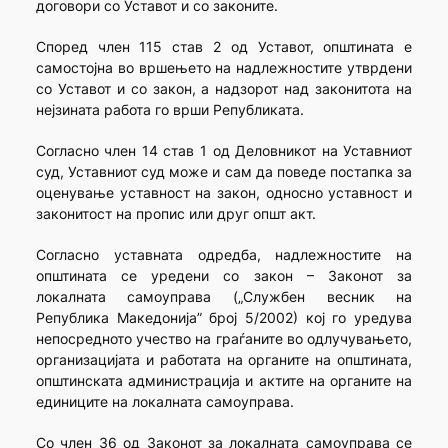
договори со Уставот и со законите.
Според член 115 став 2 од Уставот, општината е
самостојна во вршењето на надлежностите утврдени
со Уставот и со закон, а надзорот над законитота на
нејзината работа го врши Републиката.
Согласно член 14 став 1 од Деловникот на Уставниот
суд, Уставниот суд може и сам да поведе постапка за
оценување уставност на закон, односно уставност и
законитост на пропис или друг општ акт.
Согласно уставната одредба, надлежностите на
општината се уредени со закон – Законот за
локалната самоуправа („Службен весник на
Република Македонија” број 5/2002) кој го уредува
непосредното учество на граѓаните во одлучувањето,
организацијата и работата на органите на општината,
општинската администрација и актите на органите на
единиците на локалната самоуправа.
Со член 36 од Законот за локалната самоуправа се