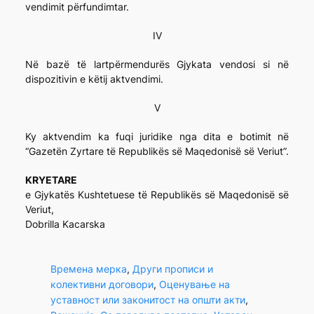
vendimit përfundimtar.
IV
Në bazë të lartpërmendurës Gjykata vendosi si në
dispozitivin e këtij aktvendimi.
V
Ky aktvendim ka fuqi juridike nga dita e botimit në
“Gazetën Zyrtare të Republikës së Maqedonisë së Veriut”.
KRYETARE
e Gjykatës Kushtetuese të Republikës së Maqedonisë së
Veriut,
Dobrilla Kacarska
Времена мерка
, 
Други прописи и
колективни договори
, 
Оценување на
уставност или законитост на општи акти
, 