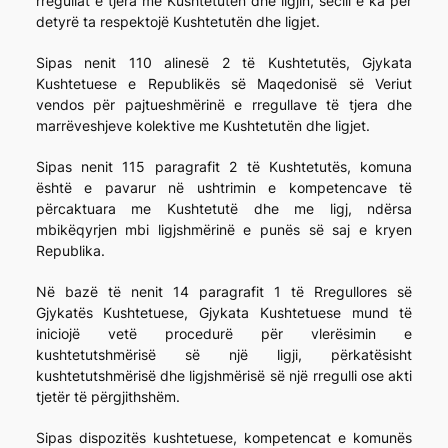
rregullat e tjera me Kushtetutën dhe ligjin, secili e ka për
detyrë ta respektojë Kushtetutën dhe ligjet.
Sipas nenit 110 alinesë 2 të Kushtetutës, Gjykata
Kushtetuese e Republikës së Maqedonisë së Veriut
vendos për pajtueshmërinë e rregullave të tjera dhe
marrëveshjeve kolektive me Kushtetutën dhe ligjet.
Sipas nenit 115 paragrafit 2 të Kushtetutës, komuna
është e pavarur në ushtrimin e kompetencave të
përcaktuara me Kushtetutë dhe me ligj, ndërsa
mbikëqyrjen mbi ligjshmërinë e punës së saj e kryen
Republika.
Në bazë të nenit 14 paragrafit 1 të Rregullores së
Gjykatës Kushtetuese, Gjykata Kushtetuese mund të
iniciojë vetë procedurë për vlerësimin e
kushtetutshmërisë së një ligji, përkatësisht
kushtetutshmërisë dhe ligjshmërisë së një rregulli ose akti
tjetër të përgjithshëm.
Sipas dispozitës kushtetuese, kompetencat e komunës