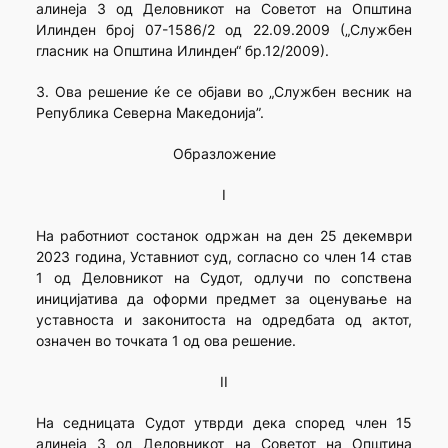
алинеја 3 од Деловникот на Советот на Општина
Илинден број 07-1586/2 од 22.09.2009 („Службен
гласник на Општина Илинден“ бр.12/2009).
3. Ова решение ќе се објави во „Службен весник на
Република Северна Македонија”.
Образложение
I
На работниот состанок одржан на ден 25 декември
2023 година, Уставниот суд, согласно со член 14 став
1 од Деловникот на Судот, одлучи по сопствена
иницијатива да оформи предмет за оценување на
уставноста и законитоста на одредбата од актот,
означен во точката 1 од ова решение.
II
На седницата Судот утврди дека според член 15
алинеја 3 од Деловникот на Советот на Општина