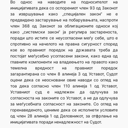
Во однос на наводите на подносителот на
иницијативата дека со оспорениот член 93 од Законот
за извршување како „специјален закон“ не е
предвидено застарување на побарувањата, наспроти
член 368 од Законот за облигационите односи кој
како „системски закон“ ја регулира застареноста,
поради што истите се неусогласени меѓу себе, што е
спротивно на начелото на правна сигурност според
кое во правниот поредок на државата треба да
постојат меѓусебно усогласени закони, како една од
главните компоненти на владеењето на правото како
темелна вредност на правниот поредок
загарантирана со член 8 алинеја 3 од Уставот, Судот
оцени дека се неосновани овие наводи со оглед на
тоа дека согласно член 110 алинеја 1 од Уставот,
Уставниот суд е надлежен да одлучува за
согласноста на законите со Уставот, а не да одлучува
за меѓусебната согласност на законите. Со оглед на
горенаведеното, цениме дека се исполнети условите
од член 28 алинеја 1 од Деловникот, за отфрлање на
иницијативата поради ненадлежност на Судот.