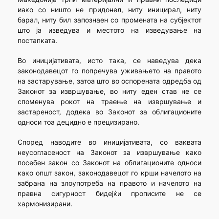
иако со ништо не придонел, ниту иницирал, ниту
барал, ниту бил запознаен со промената на субјектот
што ја изведува и местото на изведување на
постапката.
Во иницијативата, исто така, се наведува дека
законодавецот го попречува уживањето на правото
на застарување, затоа што во оспорената одредба од
Законот за извршување, во ниту еден став не се
споменува рокот на траење на извршување и
застареност, додека во Законот за облигационите
односи тоа децидно е прецизирано.
Според наводите во иницијативата, со ваквата
неусогласеност на Законот за извршување како
посебен закон со Законот на облигационите односи
како општ закон, законодавецот го крши начелото на
забрана на злоупотреба на правото и начелото на
правна сигурност бидејќи прописите не се
хармонизирани.