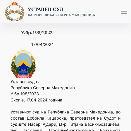
Skip
УСТАВЕН СУД
to
НА РЕПУБЛИКА СЕВЕРНА МАКЕДОНИЈА
content
У.бр.198/2023
17/04/2024
Уставен суд на
Република Северна Македонија
У.бр.198/2023
Скопје, 17.04.2024 година
Уставниот суд на Република Северна Македонија, во
состав Добрила Кацарска, претседател на Судот и
судиите Насер Ајдари, м-р Татјана Васиќ-Бозаџиева,
д-р Јадранка Дабовиќ-Анастасовска, Елизабета