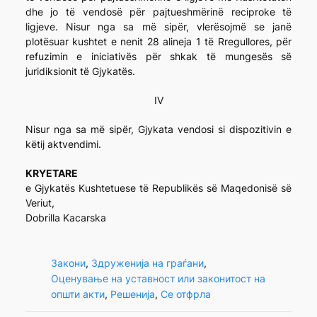
dhe jo të vendosë për pajtueshmërinë reciproke të
ligjeve. Nisur nga sa më sipër, vlerësojmë se janë
plotësuar kushtet e nenit 28 alineja 1 të Rregullores, për
refuzimin e iniciativës për shkak të mungesës së
juridiksionit të Gjykatës.
IV
Nisur nga sa më sipër, Gjykata vendosi si dispozitivin e
këtij aktvendimi.
KRYETARE
e Gjykatës Kushtetuese të Republikës së Maqedonisë së
Veriut,
Dobrilla Kacarska
Закони
, 
Здруженија на граѓани
, 
Оценување на уставност или законитост на
општи акти
, 
Решенија
, 
Се отфрла