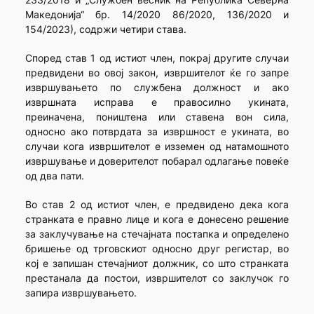
Македонија“ бр. 14/2020 86/2020, 136/2020 и
154/2023), содржи четири става.
Според став 1 од истиот член, покрај другите случаи
предвидени во овој закон, извршителот ќе го запре
извршувањето по службена должност и ако
извршната исправа е правосилно укината,
преиначена, поништена или ставена вон сила,
односно ако потврдата за извршност е укината, во
случаи кога извршителот е изземен од натамошното
извршување и доверителот побарал одлагање повеќе
од два пати.
Во став 2 од истиот член, е предвидено дека кога
странката е правно лице и кога е донесено решение
за заклучување на стечајната постапка и определено
бришење од трговскиот односно друг регистар, во
кој е запишан стечајниот должник, со што странката
престанала да постои, извршителот со заклучок го
запира извршувањето.