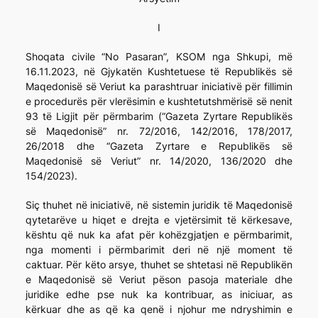
I
Shoqata civile “No Pasaran”, KSOM nga Shkupi, më
16.11.2023, në Gjykatën Kushtetuese të Republikës së
Maqedonisë së Veriut ka parashtruar iniciativë për fillimin
e procedurës për vlerësimin e kushtetutshmërisë së nenit
93 të Ligjit për përmbarim (“Gazeta Zyrtare Republikës
së Maqedonisë” nr. 72/2016, 142/2016, 178/2017,
26/2018 dhe “Gazeta Zyrtare e Republikës së
Maqedonisë së Veriut” nr. 14/2020, 136/2020 dhe
154/2023).
Siç thuhet në iniciativë, në sistemin juridik të Maqedonisë
qytetarëve u hiqet e drejta e vjetërsimit të kërkesave,
kështu që nuk ka afat për kohëzgjatjen e përmbarimit,
nga momenti i përmbarimit deri në një moment të
caktuar. Për këto arsye, thuhet se shtetasi në Republikën
e Maqedonisë së Veriut pëson pasoja materiale dhe
juridike edhe pse nuk ka kontribuar, as iniciuar, as
kërkuar dhe as që ka qenë i njohur me ndryshimin e