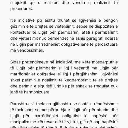
subjektit që e realizon dhe vendin e realizimit të
procedurës.
Në iniciativë po ashtu thuhet se ligjvënësi e pengon
gëzimin e të drejtës së vjetërsimit, sepse në dispozitën e
kontestuar të Ligjit për përmbarim, afati i përmbarimit
dhe vjetërsimit nuk përmendet në asnjë paragraf, ndërsa
në Ligjin për marrëdhëniet obligative janë të përcaktuara
me vendosshmëri.
Sipas pretendimeve në iniciativë, me këtë mospërputhje
të Ligjit për përmbarim si ligj i veçantë me Ligjin për
marrëdhëniet obligative si ligj i përgjithshëm, ligjvënësi
shkel parimin e ndalimit të keqpërdorimit të së drejtës
dhe parimin e sigurisë juridike për shkak se rregullat nuk
janë të harmonizuara.
Parashtruesi, thekson gjithashtu se është e rëndësishme
të theksohet se mospërputhja e Ligjit për përmbarim dhe
Ligjit për marrëdhëniet obligative lë hapësirë për
manipulim me kërkesat më të vjetra, gjë që hap hapësirë
për diskriminim të rëndë. E drejta e privuar e vjetërsimit