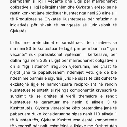
përmbarim si ligj i veçantë dhe Ligji për marrëdhëniet
obligative si ligj i përgjithshëm dhe Gjykata vlerësoi se në
rastin konkret janë plotësuar kushtet nga neni 28 alineja 1
të Rregullores së Gjykatës Kushtetuese për refuzimin e
iniciativës për shkak të mungesës së juridiksionit të
Gjykatës.
Lidhur me pretendimet e parashtruesit të iniciativës se
me neni 93 të kontestuar të Ligjit për përmbarim si “ligji i
veçantë” nuk parashikohet vjetërsimi i kërkesave, për
dallim nga neni 368 i Ligjit për marrëdhëniet obligative, i
cili si “ligj sistemor” rregullon vjetërsimin, me ç’rast të
njëjtit janë të papajtueshëm ndërmjet veti, gjë që bie
ndesh me parimin e sigurisë juridike sipas të cilit duhet të
ekzistojnë ligje të harmonizuara reciprokisht në rendin
kushtetues të shtetit, si një nga komponentët kryesorë të
sundimit të së drejtës si vlerë themelore e rendit
kushtetues të garantuar me nenin 8 alineja 3 të
Kushtetutës, Gjykata vlerësoi se këto pretendime janë të
pabazuara duke konsideruar se sipas nenit 110 alineja 1
të Kushtetutës, Gjykata Kushtetuese është kompetente
të vendosë për pajtueshmërinë e ligjeve me Kushtetutën