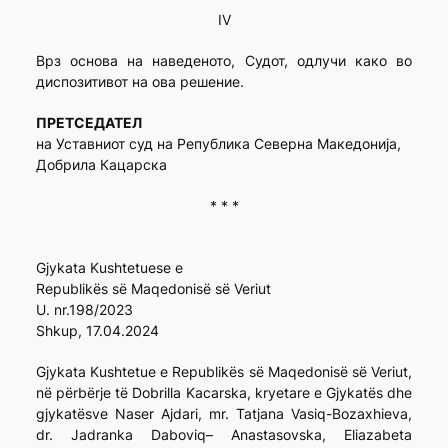
IV
Врз основа на наведеното, Судот, одлучи како во
диспозитивот на ова решение.
ПРЕТСЕДАТЕЛ
на Уставниот суд на Република Северна Македонија,
Добрила Кацарска
* * *
Gjykata Kushtetuese e
Republikës së Maqedonisë së Veriut
U. nr.198/2023
Shkup, 17.04.2024
Gjykata Kushtetue e Republikës së Maqedonisë së Veriut,
në përbërje të Dobrilla Kacarska, kryetare e Gjykatës dhe
gjykatësve Naser Ajdari, mr. Tatjana Vasiq-Bozaxhieva,
dr. Jadranka Daboviq– Anastasovska, Eliazabeta