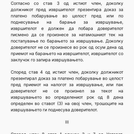
Согласно со став 3 од истиот член, доколку
должникот пред извршителот презентира доказ за
платено побарување во целост пред или по
поднесување на барање за извршување,
извршителот е должен да побара доверителот
писмено да се произнесе за натамошниот тек на
постапување по барањето за извршување. Доколку
доверителот не се произнесе во рок од осум дена од
приемот на барањето на извршителот, извршителот со
заклучок го запира извршувањето.
Според став 4 од истиот член, доколку должникот
презентирал доказ за платено побарување во целост
пред приемот на налогот за извршување, или пак
доверителот не се произнел за текот на
извршувањето во определениот рок од 8 дена
определен во ставот (3) на овој член, трошоците на
извршувањето ги поднесува доверителот.
III