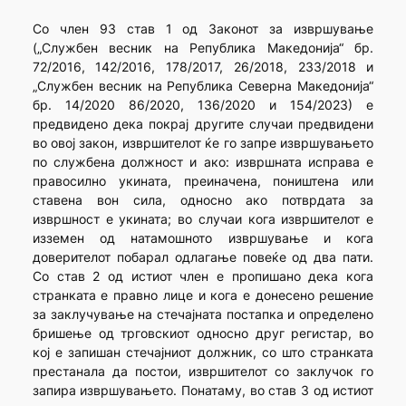
Со член 93 став 1 од Законот за извршување
(„Службен весник на Република Македонија“ бр.
72/2016, 142/2016, 178/2017, 26/2018, 233/2018 и
„Службен весник на Република Северна Македонија“
бр. 14/2020 86/2020, 136/2020 и 154/2023) е
предвидено дека покрај другите случаи предвидени
во овој закон, извршителот ќе го запре извршувањето
по службена должност и ако: извршната исправа е
правосилно укината, преиначена, поништена или
ставена вон сила, односно ако потврдата за
извршност е укината; во случаи кога извршителот е
изземен од натамошното извршување и кога
доверителот побарал одлагање повеќе од два пати.
Со став 2 од истиот член е пропишано дека кога
странката е правно лице и кога е донесено решение
за заклучување на стечајната постапка и определено
бришење од трговскиот односно друг регистар, во
кој е запишан стечајниот должник, со што странката
престанала да постои, извршителот со заклучок го
запира извршувањето. Понатаму, во став 3 од истиот