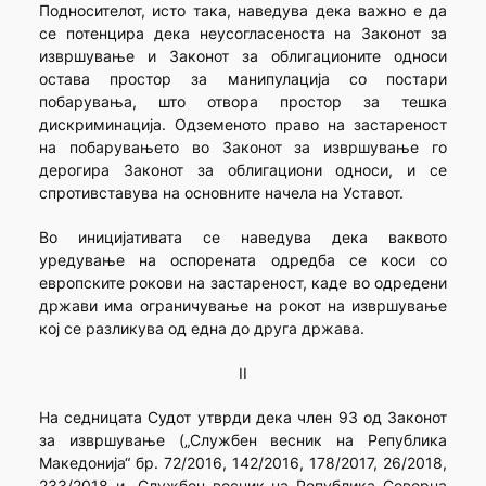
Подносителот, исто така, наведува дека важно е да
се потенцира дека неусогласеноста на Законот за
извршување и Законот за облигационите односи
остава простор за манипулација со постари
побарувања, што отвора простор за тешка
дискриминација. Одземеното право на застареност
на побарувањето во Законот за извршување го
дерогира Законот за облигациони односи, и се
спротивставува на основните начела на Уставот.
Во иницијативата се наведува дека ваквото
уредување на оспорената одредба се коси со
европските рокови на застареност, каде во одредени
држави има ограничување на рокот на извршување
кој се разликува од една до друга држава.
II
На седницата Судот утврди дека член 93 од Законот
за извршување („Службен весник на Република
Македонија“ бр. 72/2016, 142/2016, 178/2017, 26/2018,
233/2018 и „Службен весник на Република Северна