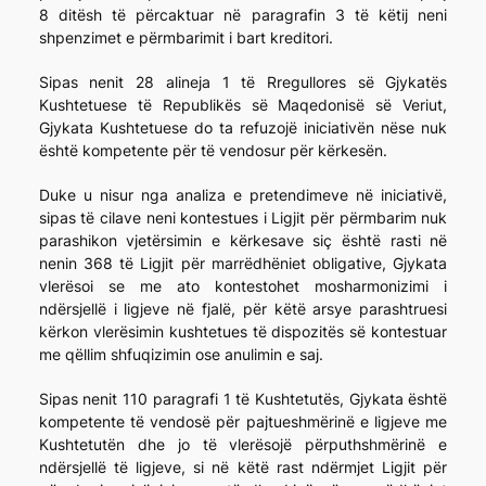
8 ditësh të përcaktuar në paragrafin 3 të këtij neni
shpenzimet e përmbarimit i bart kreditori.
Sipas nenit 28 alineja 1 të Rregullores së Gjykatës
Kushtetuese të Republikës së Maqedonisë së Veriut,
Gjykata Kushtetuese do ta refuzojë iniciativën nëse nuk
është kompetente për të vendosur për kërkesën.
Duke u nisur nga analiza e pretendimeve në iniciativë,
sipas të cilave neni kontestues i Ligjit për përmbarim nuk
parashikon vjetërsimin e kërkesave siç është rasti në
nenin 368 të Ligjit për marrëdhëniet obligative, Gjykata
vlerësoi se me ato kontestohet mosharmonizimi i
ndërsjellë i ligjeve në fjalë, për këtë arsye parashtruesi
kërkon vlerësimin kushtetues të dispozitës së kontestuar
me qëllim shfuqizimin ose anulimin e saj.
Sipas nenit 110 paragrafi 1 të Kushtetutës, Gjykata është
kompetente të vendosë për pajtueshmërinë e ligjeve me
Kushtetutën dhe jo të vlerësojë përputhshmërinë e
ndërsjellë të ligjeve, si në këtë rast ndërmjet Ligjit për