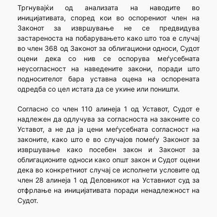
Тргнувајќи од анализата на наводите во
иницијативата, според кои во оспорениот член на
Законот за извршување не се предвидува
застареноста на побарувањето како што тоа е случај
во член 368 од Законот за облигациони односи, Судот
оцени дека со нив се оспорува меѓусебната
неусогласност на наведените закони, поради што
подносителот бара уставна оцена на оспорената
одредба со цел истата да се укине или поништи.
Согласно со член 110 алинеја 1 од Уставот, Судот е
надлежен да одлучува за согласноста на законите со
Уставот, а не да ја цени меѓусебната согласност на
законите, како што е во случајов помеѓу Законот за
извршување како посебен закон и Законот за
облигационите односи како општ закон и Судот оцени
дека во конкретниот случај се исполнети условите од
член 28 алинеја 1 од Деловникот на Уставниот суд за
отфрлање на иницијативата поради ненадлежност на
Судот.