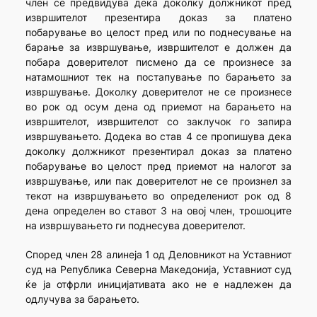
член се предвидува дека доколку должникот пред
извршителот презентира доказ за платено
побарување во целост пред или по поднесување на
барање за извршување, извршителот е должен да
побара доверителот писмено да се произнесе за
натамошниот тек на постапување по барањето за
извршување. Доколку доверителот не се произнесе
во рок од осум дена од приемот на барањето на
извршителот, извршителот со заклучок го запира
извршувањето. Додека во став 4 се пропишува дека
доколку должникот презентирал доказ за платено
побарување во целост пред приемот на налогот за
извршување, или пак доверителот не се произнел за
текот на извршувањето во определениот рок од 8
дена определен во ставот 3 на овој член, трошоците
на извршувањето ги поднесува доверителот.
Според член 28 алинеја 1 од Деловникот на Уставниот
суд на Република Северна Македонија, Уставниот суд
ќе ја отфрли иницијативата ако не е надлежен да
одлучува за барањето.