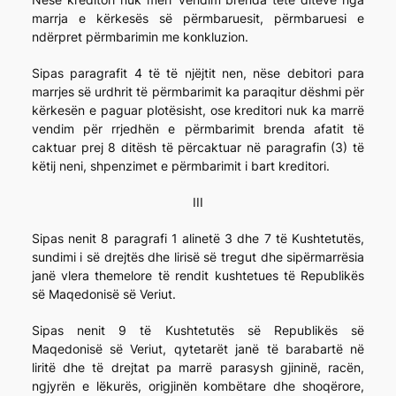
marrja e kërkesës së përmbaruesit, përmbaruesi e
ndërpret përmbarimin me konkluzion.
Sipas paragrafit 4 të të njëjtit nen, nëse debitori para
marrjes së urdhrit të përmbarimit ka paraqitur dëshmi për
kërkesën e paguar plotësisht, ose kreditori nuk ka marrë
vendim për rrjedhën e përmbarimit brenda afatit të
caktuar prej 8 ditësh të përcaktuar në paragrafin (3) të
këtij neni, shpenzimet e përmbarimit i bart kreditori.
III
Sipas nenit 8 paragrafi 1 alinetë 3 dhe 7 të Kushtetutës,
sundimi i së drejtës dhe lirisë së tregut dhe sipërmarrësia
janë vlera themelore të rendit kushtetues të Republikës
së Maqedonisë së Veriut.
Sipas nenit 9 të Kushtetutës së Republikës së
Maqedonisë së Veriut, qytetarët janë të barabartë në
liritë dhe të drejtat pa marrë parasysh gjininë, racën,
ngjyrën e lëkurës, origjinën kombëtare dhe shoqërore,