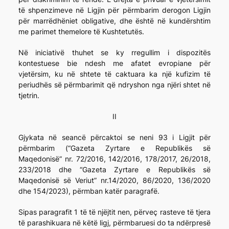
të shpenzimeve në Ligjin për përmbarim derogon Ligjin
për marrëdhëniet obligative, dhe është në kundërshtim
me parimet themelore të Kushtetutës.
Në iniciativë thuhet se ky rregullim i dispozitës
kontestuese bie ndesh me afatet evropiane për
vjetërsim, ku në shtete të caktuara ka një kufizim të
periudhës së përmbarimit që ndryshon nga njëri shtet në
tjetrin.
II
Gjykata në seancë përcaktoi se neni 93 i Ligjit për
përmbarim (“Gazeta Zyrtare e Republikës së
Maqedonisë” nr. 72/2016, 142/2016, 178/2017, 26/2018,
233/2018 dhe “Gazeta Zyrtare e Republikës së
Maqedonisë së Veriut” nr.14/2020, 86/2020, 136/2020
dhe 154/2023), përmban katër paragrafë.
Sipas paragrafit 1 të të njëjtit nen, përveç rasteve të tjera
të parashikuara në këtë ligj, përmbaruesi do ta ndërpresë