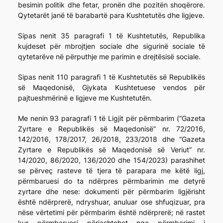
besimin politik dhe fetar, pronën dhe pozitën shoqërore.
Qytetarët janë të barabartë para Kushtetutës dhe ligjeve.
Sipas nenit 35 paragrafi 1 të Kushtetutës, Republika
kujdeset për mbrojtjen sociale dhe sigurinë sociale të
qytetarëve në përputhje me parimin e drejtësisë sociale.
Sipas nenit 110 paragrafi 1 të Kushtetutës së Republikës
së Maqedonisë, Gjykata Kushtetuese vendos për
pajtueshmërinë e ligjeve me Kushtetutën.
Me nenin 93 paragrafi 1 të Ligjit për përmbarim (“Gazeta
Zyrtare e Republikës së Maqedonisë” nr. 72/2016,
142/2016, 178/2017, 26/2018, 233/2018 dhe “Gazeta
Zyrtare e Republikës së Maqedonisë së Veriut” nr.
14/2020, 86/2020, 136/2020 dhe 154/2023) parashihet
se përveç rasteve të tjera të parapara me këtë ligj,
përmbaruesi do ta ndërpres përmbarimin me detyrë
zyrtare dhe nese: dokumenti për përmbarim ligjërisht
është ndërprerë, ndryshuar, anuluar ose shfuqizuar, pra
nëse vërtetimi për përmbarim është ndërprerë; në rastet
kur përmbaruesi përjashtohet nga përmbarimi i