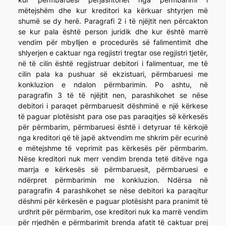
mëtejshëm dhe kur kreditori ka kërkuar shtyrjen më
shumë se dy herë. Paragrafi 2 i të njëjtit nen përcakton
se kur pala është person juridik dhe kur është marrë
vendim për mbylljen e procedurës së falimentimit dhe
shlyerjen e caktuar nga regjistri tregtar ose regjistri tjetër,
në të cilin është regjistruar debitori i falimentuar, me të
cilin pala ka pushuar së ekzistuari, përmbaruesi me
konkluzion e ndalon përmbarimin. Po ashtu, në
paragrafin 3 të të njëjtit nen, parashikohet se nëse
debitori i paraqet përmbaruesit dëshminë e një kërkese
të paguar plotësisht para ose pas paraqitjes së kërkesës
për përmbarim, përmbaruesi është i detyruar të kërkojë
nga kreditori që të japë aktvendim me shkrim për ecurinë
e mëtejshme të veprimit pas kërkesës për përmbarim.
Nëse kreditori nuk merr vendim brenda tetë ditëve nga
marrja e kërkesës së përmbaruesit, përmbaruesi e
ndërpret përmbarimin me konkluzion. Ndërsa në
paragrafin 4 parashikohet se nëse debitori ka paraqitur
dëshmi për kërkesën e paguar plotësisht para pranimit të
urdhrit për përmbarim, ose kreditori nuk ka marrë vendim
për rrjedhën e përmbarimit brenda afatit të caktuar prej