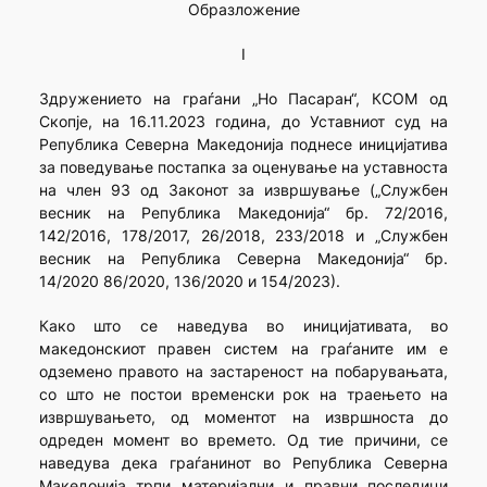
Образложение
I
Здружението на граѓани „Но Пасаран“, КСОМ од
Скопје, на 16.11.2023 година, до Уставниот суд на
Република Северна Македонија поднесе иницијатива
за поведување постапка за оценување на уставноста
на член 93 од Законот за извршување („Службен
весник на Република Македонија“ бр. 72/2016,
142/2016, 178/2017, 26/2018, 233/2018 и „Службен
весник на Република Северна Македонија“ бр.
14/2020 86/2020, 136/2020 и 154/2023).
Како што се наведува во иницијативата, во
македонскиот правен систем на граѓаните им е
одземено правото на застареност на побарувањата,
со што не постои временски рок на траењето на
извршувањето, од моментот на извршноста до
одреден момент во времето. Од тие причини, се
наведува дека граѓанинот во Република Северна
Македонија трпи материјални и правни последици