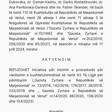
Dukovska, dr. Osman Kadriu, dr. Darko Kostadinovski, dr.
Ana Pavllovska-Daneva dhe mr. Fatmir Skender, në bazë
të nenit 110 të Kushtetutës së Republikës së Maqedonisë
së Veriut, nenit 28 alineja 1 dhe nenit 71 alineja 3 të
Rregullores së Gjykatës Kushtetuese të Republikës së
Maqedonisë së Veriut (“Gazeta Zyrtare e Republikës së
Maqedonisë” nr.70/1992 dhe “Gazeta Zyrtare e
Republikës së Maqedonisë së Veriut” nr.202/2019,
256/2020 dhe 65/2021), në seancën e mbajtur më 17
prill 2024, miratoi
A K T V E N D I M
REFUZOHET iniciativa për inicimin e procedurës për
vlerësimin e kushtetutshmërisë së nenit 93 Të Ligjit për
përmbarim („Gazeta Zyrtare e Republikës së
Maqedonisë“ nr. 72/2016, 142/2016, 178/2017, 26/2018,
233/2018 dhe „ Gazeta Zyrtare e Republikës së
Maqedonisë së Veriut“ nr.14/2020 86/2020, 136/2020
dhe 154/2023).
Arsyetim