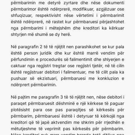
përmbarimin me detyrë zyrtare dhe nëse dokumenti
përmbarimor është ndërprerë, modifikuar, azgjëzuar ose
shfuqizuar, respektivisht nëse vërtetimi i përmbarimit
është ndërprerë, në rastet kur përmbaruesi përjashtohet
nga përmbarimi i mëtejshëm dhe kreditori ka kërkuar
shtyrjen më shumë se dy herë.
Në paragrafin 2 të të njëjtit nen parashikohet se kur pala
është person juridik dhe kur është marrë vendim për
përfundimin e procedurës së falimentimit dhe shlyerjen e
caktuar nga regjistri tregtar ose regjistri tjetër, në të cilin
është regjistruar debitori i falimentuar, me të cilit pala ka
pushuar së ekzistuari, përmbaruesi me konkluzion e
ndërprert përmbarimin.
Në pajtim me paragrafin 3 të të njëjtit nen, nëse debitori i
paraqet përmbaruesit dëshminë e një kërkese të paguar
plotësisht para ose pas paraqitjes së kërkesës për
përmbarim, përmbaruesi është i detyruar të kërkojë nga
kreditori që të japë aktvendim me shkrim për rrjedhën e
mëtutjeshme të veprimit pas kërkesës për përmbarim.
Nëse kreditori nuk merr vendim brenda tetë ditëve nga