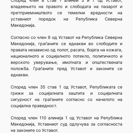
Според член 8 став 1 алинеи 3 и 7 од Уставот,
владеењето на правото и слободата на пазарот и
претприемништвото се темелни вредности на
уставниот поредок на Република Северна
Македонија.
Согласно со член 9 од Уставот на Република Северна
Македонија, граѓаните се еднакви во слободите и
правата независно од полот, расата, бојата на кожата,
националното и социјалното потекло, политичкото и
верското уверување, имотната и општествената
положба. Граѓаните пред Уставот и законите се
еднакви.
Според член 35 став 1 од Уставот, Републиката се
грижи за социјалната заштита и социјалната
сигурност на граѓаните согласно со начелото на
социјална праведност.
Според член 110 алинеја 1 од Уставот на Република
Македонија, Уставниот суд одлучува за согласноста
на законите со Уставот.