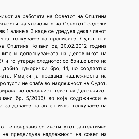
никот за работата на Советот на Општина
олжности на членовите на Советот“ содржи
в 1 алинеја 3 каде се уредува дека членот
чно толкување на прописите. Судот при
а Општина Кочани од 20.02.2012 година
ените и дополнувањата на Деловникот на
5) и го утврди следното: со бришењето на
 добие нумерички број 14, но соодветно
ата. Имајќи ја предвид надлежноста на
пропусти не спаѓа во надлежност на Судот,
ерирана во основниот текст на Деловникот
чани бр. 5/2006) во која содржински е
а за давање на автентично толкување на
от, е поврзано со институтот „автентично
а не предвидува надлежност на совет на