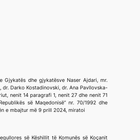
e Gjykatës dhe gjykatësve Naser Ajdari, mr.
dr. Darko Kostadinovski, dr. Ana Pavllovska-
t, nenit 14 paragrafi 1, nenit 27 dhe nenit 71
 Republikës së Maqedonisë” nr. 70/1992 dhe
 e mbajtur më 9 prill 2024, miratoi
egullores së Këshillit të Komunës së Koçanit