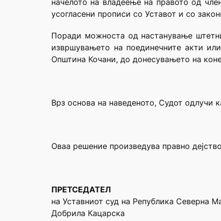
начелото на владеење на правото од член
усогласени прописи со Уставот и со закон
Поради можноста од настанување штетни 
извршувањето на поединечните акти или
Општина Кочани, до донесувањето на коне
Врз основа на наведеното, Судот одлучи к
Оваа решение произведува правно дејство
ПРЕТСЕДАТЕЛ
на Уставниот суд на Република Северна М
Добрила Кацарска