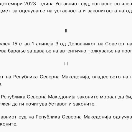
декември 2023 година Уставниот суд, согласно со член 
мет за оценување на уставноста и законитоста на од
II
член 15 став 1 алинеја 3 од Деловникот на Советот н
ува барање за давање на автентично толкување на проп
III
вот на Република Северна Македонија, владеењето на 
.
о Република Северна Македонија законите мораат да бид
лжен да ги почитува Уставот и законите.
ставниот суд на Република Северна Македонија одлучув
коните.