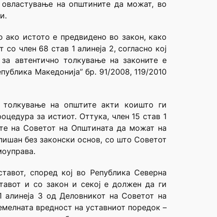
 овластување на општините да можат, во
и.
о ако истото е предвидено во закон, како
со член 68 став 1 алинеја 2, согласно кој
 за автентично толкување на законите е
ублика Македонија” бр. 91/2008, 119/2010
о толкување на општите акти коишто ги
оцедура за истиот. Оттука, член 15 став 1
ите на Советот на Општината да можат на
пишан без законски основ, со што Советот
моуправа.
ставот, според кој во Република Северна
тавот и со закон и секој е должен да ги
1 алинеја 3 од Деловникот на Советот на
емелната вредност на уставниот поредок –