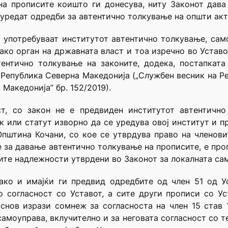
на прописите коишто ги донесува, ниту Законот дава
 уредат одредби за автентично толкување на општи акт
 употребуваат институтот автентично толкување, сам
ко орган на државната власт и тоа изречно во Уставот 
ентично толкување на законите, додека, постапката
Република Северна Македонија („Службен весник на Реп
Македонија” бр. 152/2019).
аст, со закон не е предвиден институтот автентичн
 или статут изворно да се уредува овој институт и пр
Општина Кочани, со кое се утврдува право на членов
 за давање автентично толкување на прописите, е про
ите надлежности утврдени во Законот за локалната са
ако и имајќи ги предвид одредбите од член 51 од У
о согласност со Уставот, а сите други прописи со Ус
основ изрази сомнеж за согласноста на член 15 став 
самоуправа, вклучително и за неговата согласност со т