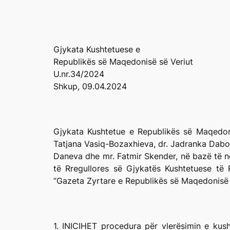
Gjykata Kushtetuese e
Republikës së Maqedonisë së Veriut
U.nr.34/2024
Shkup, 09.04.2024
Gjykata Kushtetue e Republikës së Maqedonis
Tatjana Vasiq-Bozaxhieva, dr. Jadranka Dabo
Daneva dhe mr. Fatmir Skender, në bazë të nen
të Rregullores së Gjykatës Kushtetuese të
“Gazeta Zyrtare e Republikës së Maqedonisë 
1. INICIHET procedura për vlerësimin e kush