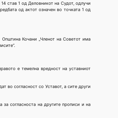
14 став 1 од Деловникот на Судот, одлучи
редбата од актот означен во точката 1 од
а Општина Кочани „Членот на Советот има
исите”.
правото е темелна вредност на уставниот
ат во согласност со Уставот, а сите други
а за согласноста на другите прописи и на