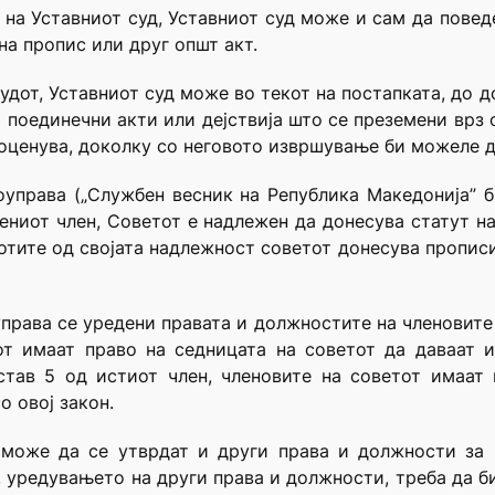
т на Уставниот суд, Уставниот суд може и сам да повед
на пропис или друг општ акт.
удот, Уставниот суд може во текот на постапката, до 
поединечни акти или дејствија што се преземени врз о
 оценува, доколку со неговото извршување би можеле 
оуправа („Службен весник на Република Македонија” б
едениот член, Советот е надлежен да донесува статут н
отите од својата надлежност советот донесува прописи,
права се уредени правата и должностите на членовите 
от имаат право на седницата на советот да даваат 
став 5 од истиот член, членовите на советот имаат
о овој закон.
 може да се утврдат и други права и должности за ч
, уредувањето на други права и должности, треба да б