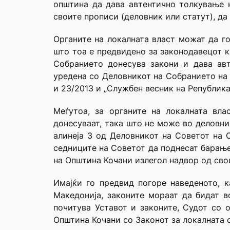
општина да дава автентично толкување 
своите прописи (деловник или статут), да
Органите на локалната власт можат да го
што тоа е предвидено за законодавецот ка
Собранието донесува закони и дава авт
уредена со Деловникот на Собранието на 
и 23/2013 и „Службен весник на Република 
Меѓутоа, за органите на локалната вл
донесуваат, така што не може во деловник
алинеја 3 од Деловникот на Советот на 
седниците на Советот да поднесат барање
на Општина Кочани излегол надвор од сво
Имајќи го предвид погоре наведеното, к
Македонија, законите мораат да бидат в
почитува Уставот и законите, Судот со 
Општина Кочани со Законот за локалната 