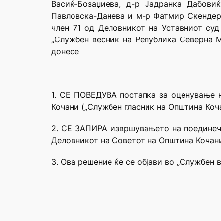
Васиќ-Бозаџиева, д-р Јадранка Дабови
Павловска-Данева и м-р Фатмир Скендер, 
член 71 од Деловникот на Уставниот суд
„Службен весник на Република Северна Ма
донесе
1. СЕ ПОВЕДУВА постапка за оценување н
Кочани („Службен гласник на Општина Коча
2. СЕ ЗАПИРА извршувањето на поединечни
Деловникот на Советот на Општина Кочани
3. Ова решение ќе се објави во „Службен 