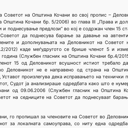
ка Советот на Општина Кочани во свој пропис – Делов
а Општина Кочани бр. 5/2006) во глава III „Права и д
 и поднесување предлози” во кој е содржан член 15 ста
 Советот да поднесува барање за давање на автенти
ените и дополнувањата на Деловникот на Советот н
.2/2012) каде меѓудругото се брише членот 5 и изм
 година (Службен гласник на Општина Кочани бр.4/201
ленот 15 од Деловникот всушност истиот требало да
во Деловникот не е направено од страна на Општин
од Уставот произлегува дека исправањето на технички 
тот, Судот ја анализираше одредбата како што е нум
чани од 09.06.2006 (Службен гласник на Општина Ко
ветот на седниците на Советот да поднесуваат барањ
и, го пропишал за членовите на Советот во Деловник
онот за локалната самоуправа, со ниту една одредб