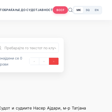
Т
ОБРАЌАЊЕ ДО СУДОТ
ЈАВНОСТ
MK
SQ
EN
BCCF
најдени се 0
орови
удот и судиите Насер Ајдари, м-р Татјана