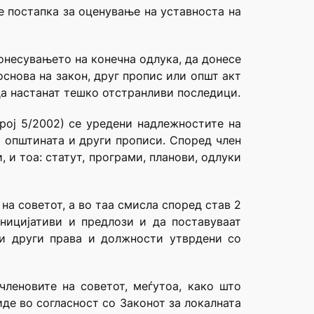
е постапка за оценување на уставноста на
донесувањето на конечна одлука, да донесе
снова на закон, друг пропис или општ акт
да настанат тешко отстранливи последици.
рој 5/2002) се уредени надлежностите на
а општината и други прописи. Според член
 и тоа: статут, програми, планови, одлуки
на советот, а во таа смисла според став 2
иницијативи и предлози и да поставуваат
 и други права и должности утврдени со
леновите на советот, меѓутоа, како што
иде во согласност со Законот за локалната