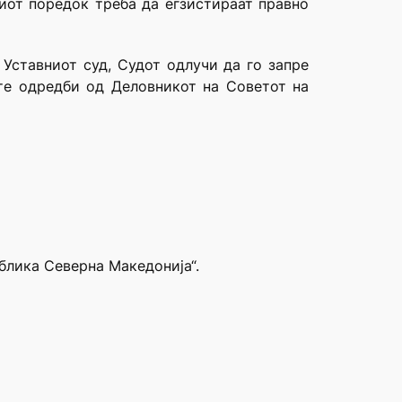
ниот поредок треба да егзистираат правно
Уставниот суд, Судот одлучи да го запре
те одредби од Деловникот на Советот на
блика Северна Македонија“.