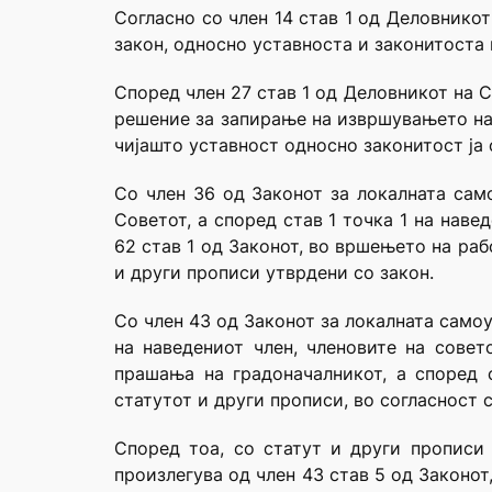
Согласно со член 14 став 1 од Деловнико
закон, односно уставноста и законитоста 
Според член 27 став 1 од Деловникот на С
решение за запирање на извршувањето на 
чијашто уставност односно законитост ја
Со член 36 од Законот за локалната сам
Советот, а според став 1 точка 1 на нав
62 став 1 од Законот, во вршењето на раб
и други прописи утврдени со закон.
Со член 43 од Законот за локалната самоу
на наведениот член, членовите на совет
прашања на градоначалникот, а според 
статутот и други прописи, во согласност с
Според тоа, со статут и други прописи
произлегува од член 43 став 5 од Законот