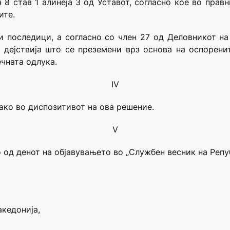
 8 став 1 алинеја 3 од Уставот, согласно кое во прав
ите.
последици, а согласно со член 27 од Деловникот на 
 дејствија што се преземени врз основа на оспорени
чната одлука.
IV
ако во диспозитивот на ова решение.
V
 од денот на објавувањето во „Службен весник на Репу
акедонија,