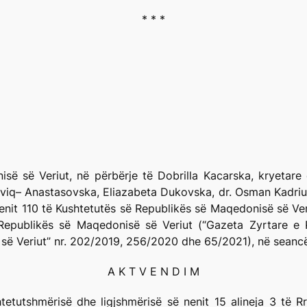
* * *
ë së Veriut, në përbërje të Dobrilla Kacarska, kryetare 
viq– Anastasovska, Eliazabeta Dukovska, dr. Osman Kadriu, 
it 110 të Kushtetutës së Republikës së Maqedonisë së Veriu
 Republikës së Maqedonisë së Veriut (“Gazeta Zyrtare e
së Veriut” nr. 202/2019, 256/2020 dhe 65/2021), në seancën
A K T V E N D I M
tetutshmërisë dhe ligjshmërisë së nenit 15 alineja 3 të Rr