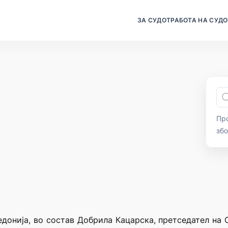
ЗА СУДОТ
РАБОТА НА СУДО
Про
зб
донија, во состав Добрила Кацарска, претседател на С