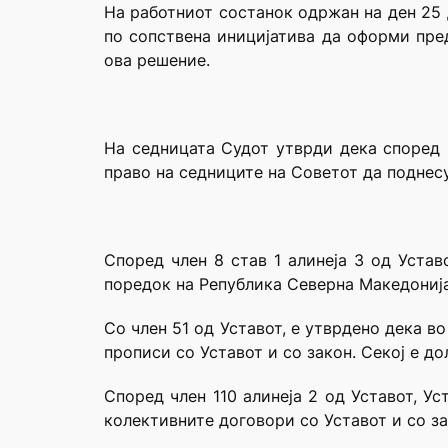
На работниот состанок одржан на ден 25 
по сопствена иницијатива да оформи пред
ова решение.
На седницата Судот утврди дека според 
право на седниците на Советот да поднес
Според член 8 став 1 алинеја 3 од Уста
поредок на Република Северна Македонија
Со член 51 од Уставот, е утврдено дека в
прописи со Уставот и со закон. Секој е до
Според член 110 алинеја 2 од Уставот, У
колективните договори со Уставот и со за