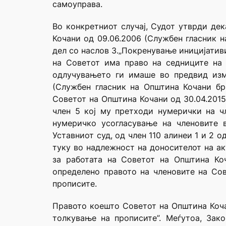
самоуправа.
Во конкретниот случај, Судот утврди де
Кочани од 09.06.2006 (Службен гласник н
дел со наслов 3.„Покренување иницијативи
на Советот има право на седниците на
одлучувањето ги имаше во предвид изм
(Службен гласник на Општина Кочани бр
Советот на Општина Кочани од 30.04.2015
член 5 кој му претходи нумерички на ч
нумеричко усогласување на членовите 
Уставниот суд, од член 110 алинеи 1 и 2 
туку во надлежност на доносителот на ак
за работата на Советот на Општина Ко
определено правото на членовите на Со
прописите.
Правото коешто Советот на Општина Кочан
толкување на прописите”. Меѓутоа, Зак