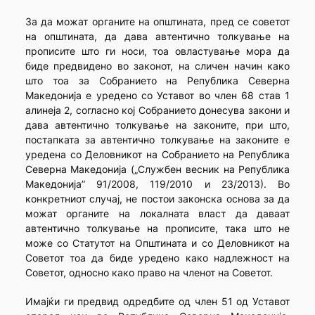
За да можат органите на општината, пред се советот
на општината, да дава автентично толкување на
прописите што ги носи, тоа овластување мора да
биде предвидено во законот, на сличен начин како
што тоа за Собранието на Република Северна
Македонија е уредено со Уставот во член 68 став 1
алинеја 2, согласно кој Собранието донесува закони и
дава автентично толкување на законите, при што,
постапката за автентично толкување на законите е
уредена со Деловникот на Собранието на Република
Северна Македонија („Службен весник на Република
Македонија” 91/2008, 119/2010 и 23/2013). Во
конкретниот случај, не постои законска основа за да
можат органите на локалната власт да даваат
автентично толкување на прописите, така што не
може со Статутот на Општината и со Деловникот на
Советот тоа да биде уредено како надлежност на
Советот, односно како право на членот на Советот.
Имајќи ги предвид одредбите од член 51 од Уставот