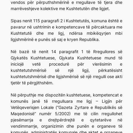
vendos për përputhshmërinë e rregullave të tjera dhe
marrëveshjeve kolektive me Kushtetutën dhe ligjet.
Sipas nenit 115 paragrafi 2 i Kushtetutës, komuna është e
pavarur në ushtrimin e kompetencave të përcaktuara me
Kushtetutë dhe me ligj, ndërsa mbikëqyrjen mbi
ligjshmërinë e punës së saj e kryen Republika.
Në bazë të nenit 14 paragrafit 1 të Rregullores së
Gjykatës Kushtetuese, Gjykata Kushtetuese mund të
iniciojë vetë procedurë për vlerësimin e
kushtetutshmërisë së një ligji, përkatësisht
kushtetutshmërisë dhe ligjshmërisë së një rregulli ose akti
tjetër të përgjithshëm.
Në përputhje me dispozitën kushtetuese, kompetencat e
komunës janë të rregulluara me ligj – Ligjin për
Vetëqeverisjen Lokale (“Gazeta Zyrtare e Republikës së
Maqedonisë” numër 5/2002) me të cilin rregullohet
pjesëmarrja e drejtpërdrejtë e qytetarëve në
vendimmarrje, organizimin dhe punën e organeve të
komunës, administratës komunale dhe aktet e organeve