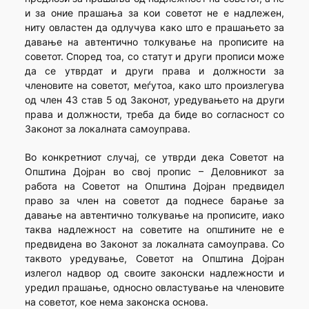
и за оние прашања за кои советот не е надлежен,
ниту овластен да одлучува како што е прашањето за
давање на автентично толкување на прописите на
советот. Според тоа, со статут и други прописи може
да се утврдат и други права и должности за
членовите на советот, меѓутоа, како што произлегува
од член 43 став 5 од Законот, уредувањето на други
права и должности, треба да биде во согласност со
Законот за локалната самоуправа.
Во конкретниот случај, се утврди дека Советот на
Општина Дојран во свој пропис – Деловникот за
работа на Советот на Општина Дојран предвидел
право за член на советот да поднесе барање за
давање на автентично толкување на прописите, иако
таква надлежност на советите на општините не е
предвидена во Законот за локалната самоуправа. Со
таквото уредување, Советот на Општина Дојран
излегол надвор од своите законски надлежности и
уредил прашање, односно овластување на членовите
на советот, кое нема законска основа.