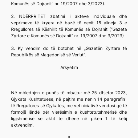
Komunës së Dojranit” nr. 19/2007 dhe 3/2023).
2. NDËRPRITET zbatimi i akteve individuale dhe
veprimeve të kryera në bazë të nenit 15 alineja 3 e
Rregullores së Këshillit të Komunës së Dojranit (“Gazeta
Zyrtare e Komunës së Dojranit” nr. 19/2007 dhe 3/2023).
3. Ky vendim do të botohet në „Gazetën Zyrtare të
Republikës së Maqedonisë së Veriut”.
Arsyetim
I
Në mbledhjen e punës të mbajtur më 25 dhjetor 2023,
Gjykata Kushtetuese, në pajtim me nenin 14 paragrafin1
të Rregullores së Gjykatës, me vetiniciativë vendosi që të
formojë lëndë për vlerësimin e kushtetutshmërisë dhe
ligjshmërisë së aktit të dhënë në pikën 1 të këtij
aktvendimi.
II