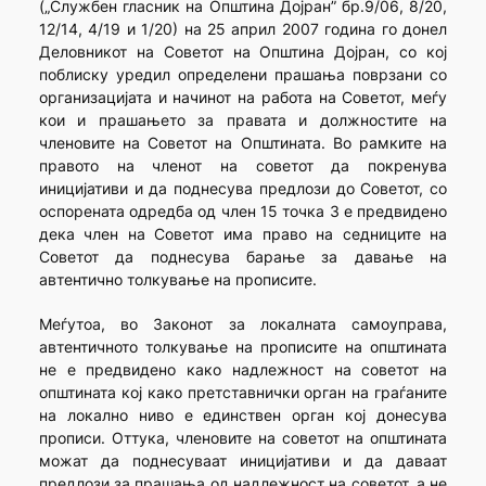
(„Службен гласник на Општина Дојран” бр.9/06, 8/20,
12/14, 4/19 и 1/20) на 25 април 2007 година го донел
Деловникот на Советот на Општина Дојран, со кој
поблиску уредил определени прашања поврзани со
организацијата и начинот на работа на Советот, меѓу
кои и прашањето за правата и должностите на
членовите на Советот на Општината. Во рамките на
правото на членот на советот да покренува
иницијативи и да поднесува предлози до Советот, со
оспорената одредба од член 15 точка 3 е предвидено
дека член на Советот има право на седниците на
Советот да поднесува барање за давање на
автентично толкување на прописите.
Меѓутоа, во Законот за локалната самоуправа,
автентичното толкување на прописите на општината
не е предвидено како надлежност на советот на
општината кој како претставнички орган на граѓаните
на локално ниво е единствен орган кој донесува
прописи. Оттука, членовите на советот на општината
можат да поднесуваат иницијативи и да даваат
предлози за прашања од надлежност на советот, а не