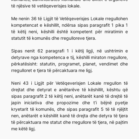
të njësive të vetëqeverisjes lokale.
Me nenin 36 të Ligjit të Vetëqeverisjes Lokale rregullohen
kompetencat e këshillit, ndërsa sipas paragrafit 1 pika 1
të këtij neni, këshilli është kompetent për miratimin e
statutit të komunës dhe rregulloreve tjera.
Sipas nenit 62 paragrafi 1 i këtij ligji, në ushtrimin e
detyrave nga kompetenca e tij, këshilli miraton rregullore,
përkatësisht: statutin, programet, planet, vendimet dhe
rregulloret e tjera të përcaktuara me ligj.
Neni 43 i Ligjit për Vetëqeverisjen Lokale rregullon të
drejtat dhe detyrat e anëtarëve të këshillit, kështu që
sipas paragrafit 2 të këtij neni, anëtarët kanë të drejtë të
japin iniciativa dhe propozime dhe t’i bëjnë pyetje
kryetarit të komunës, dhe sipas paragrafit 5 të të njëjtit
nen, anëtarët e këshillit kanë të drejta dhe detyra të tjera
të përcaktuara me statut dhe rregullore të tjera, në pajtim
me këtë ligj.