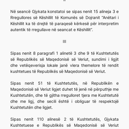
Në seancë Gjykata konstatoi se sipas nenit 15 alineja 3 e
Rregullores së Këshillit të Komunës së Dojranit “Anëtari i
Këshillit ka të drejtë të paraqesë kërkesë për interpretim
autentik të rregullave në seancat e Këshillit”.
III
Sipas nenit 8 paragrafi 1 alinetë 3 dhe 9 të Kushtetutës
së Republikës së Maqedonisë së Veriut, sundimi i ligjit
dhe vetëqeverisja lokale janë vlera themelore të rendit
kushtetues të Republikës së Maqedonisë së Veriut.
Sipas nenit 51 të Kushtetutës, në Republikën e
Maqedonisë së Veriut ligjet duhet të jenë në përputhje me
Kushtetutën, dhe të gjitha rregulloret tjera me Kushtetutë
dhe me ligj, dhe secili është i obliguar të respektojë
Kushtetutën dhe ligjet.
Sipas nenit 110 alinesë 2 të Kushtetutës, Gjykata
Kushtetuese e Republikës së Maqedonisë së Veriut