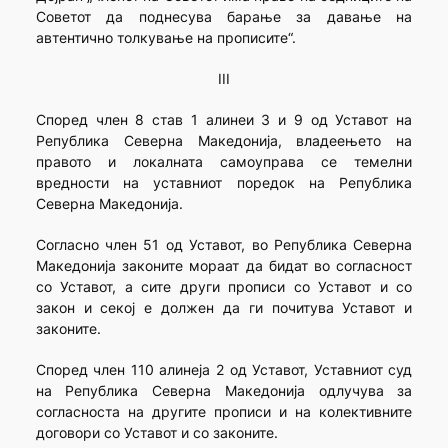
Советот да поднесува барање за давање на
автентично толкување на прописите“.
III
Според член 8 став 1 алинеи 3 и 9 од Уставот на
Република Северна Македонија, владеењето на
правото и локалната самоуправа се темелни
вредности на уставниот поредок на Република
Северна Македонија.
Согласно член 51 од Уставот, во Република Северна
Македонија законите мораат да бидат во согласност
со Уставот, а сите други прописи со Уставот и со
закон и секој е должен да ги почитува Уставот и
законите.
Според член 110 алинеја 2 од Уставот, Уставниот суд
на Република Северна Македонија одлучува за
согласноста на другите прописи и на колективните
договори со Уставот и со законите.