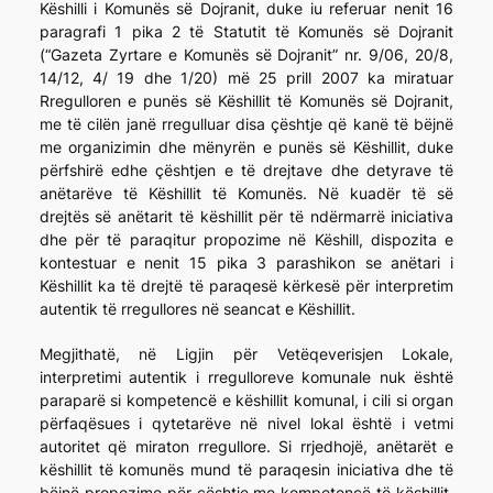
Këshilli i Komunës së Dojranit, duke iu referuar nenit 16
paragrafi 1 pika 2 të Statutit të Komunës së Dojranit
(“Gazeta Zyrtare e Komunës së Dojranit” nr. 9/06, 20/8,
14/12, 4/ 19 dhe 1/20) më 25 prill 2007 ka miratuar
Rregulloren e punës së Këshillit të Komunës së Dojranit,
me të cilën janë rregulluar disa çështje që kanë të bëjnë
me organizimin dhe mënyrën e punës së Këshillit, duke
përfshirë edhe çështjen e të drejtave dhe detyrave të
anëtarëve të Këshillit të Komunës. Në kuadër të së
drejtës së anëtarit të këshillit për të ndërmarrë iniciativa
dhe për të paraqitur propozime në Këshill, dispozita e
kontestuar e nenit 15 pika 3 parashikon se anëtari i
Këshillit ka të drejtë të paraqesë kërkesë për interpretim
autentik të rregullores në seancat e Këshillit.
Megjithatë, në Ligjin për Vetëqeverisjen Lokale,
interpretimi autentik i rregulloreve komunale nuk është
paraparë si kompetencë e këshillit komunal, i cili si organ
përfaqësues i qytetarëve në nivel lokal është i vetmi
autoritet që miraton rregullore. Si rrjedhojë, anëtarët e
këshillit të komunës mund të paraqesin iniciativa dhe të
bëjnë propozime për çështje me kompetencë të këshillit,