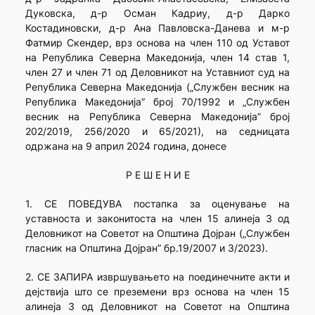
Дуковска, д-р Осман Кадриу, д-р Дарко
Костадиновски, д-р Ана Павловска-Данева и м-р
Фатмир Скендер, врз основа на член 110 од Уставот
на Република Северна Македонија, член 14 став 1,
член 27 и член 71 од Деловникот на Уставниот суд на
Република Северна Македонија („Службен весник на
Република Македонија” број 70/1992 и „Службен
весник на Република Северна Македонија” број
202/2019, 256/2020 и 65/2021), на седницата
одржана на 9 април 2024 година, донесе
Р Е Ш Е Н И Е
1. СЕ ПОВЕДУВА постапка за оценување на
уставноста и законитоста на член 15 алинеја 3 од
Деловникот на Советот на Општина Дојран („Службен
гласник на Општина Дојран” бр.19/2007 и 3/2023).
2. СЕ ЗАПИРА извршувањето на поединечните акти и
дејствија што се преземени врз основа на член 15
алинеја 3 од Деловникот на Советот на Општина