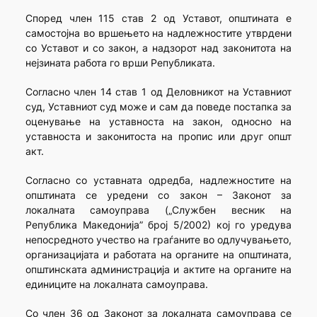
Според член 115 став 2 од Уставот, општината е
самостојна во вршењето на надлежностите утврдени
со Уставот и со закон, а надзорот над законитота на
нејзината работа го врши Републиката.
Согласно член 14 став 1 од Деловникот на Уставниот
суд, Уставниот суд може и сам да поведе постапка за
оценување на уставноста на закон, односно на
уставноста и законитоста на пропис или друг општ
акт.
Согласно со уставната одредба, надлежностите на
општината се уредени со закон – Законот за
локалната самоуправа („Службен весник на
Република Македонија” број 5/2002) кој го уредува
непосредното учество на граѓаните во одлучувањето,
организацијата и работата на органите на општината,
општинската администрација и актите на органите на
единиците на локалната самоуправа.
Со член 36 од Законот за локалната самоуправа се