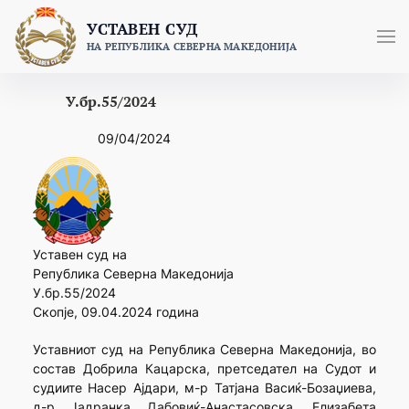
Skip
УСТАВЕН СУД
to
НА РЕПУБЛИКА СЕВЕРНА МАКЕДОНИЈА
content
У.бр.55/2024
09/04/2024
Уставен суд на
Република Северна Македонија
У.бр.55/2024
Скопје, 09.04.2024 година
Уставниот суд на Република Северна Македонија, во
состав Добрила Кацарска, претседател на Судот и
судиите Насер Ајдари, м-р Татјана Васиќ-Бозаџиева,
д-р Јадранка Дабовиќ-Анастасовска, Елизабета