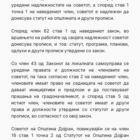
уредени надлежностите на советот, а според став 1
точка 1 на наведениот член, советот е надлежен да
донесува статут на општината и други прописи.
Според член 62 став 1 од наведениот закон, во
вршењето на работите од својата надлежност советот
донесува прописи, и тоа: статут, програми, планови,
одлуки и други прописи утврдени со закон.
Со член 43 од Законот за локалната самоуправа се
уредени правата и должности на членовите на
советот, па така согласно став 2 на наведениот член,
членовите имаат право на седницата на советот да
даваат иницијативи и предлози и да поставуваат
прашања на градоначалникот, а според став 5 од
истиот член, членовите на советот имаат и други
права и должности утврдени со статутот и други
прописи, во согласност со овој закон.
Советот на Општина Дојран, повикувајќи се на член
16 став 1 точка 2 од Статутот на Општина Дојран