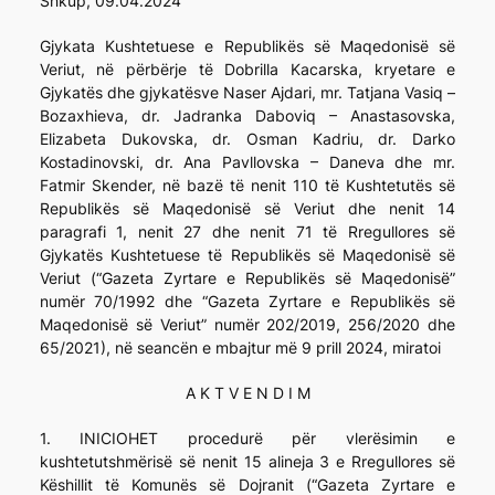
Shkup, 09.04.2024
Gjykata Kushtetuese e Republikës së Maqedonisë së
Veriut, në përbërje të Dobrilla Kacarska, kryetare e
Gjykatës dhe gjykatësve Naser Ajdari, mr. Tatjana Vasiq –
Bozaxhieva, dr. Jadranka Daboviq – Anastasovska,
Elizabeta Dukovska, dr. Osman Kadriu, dr. Darko
Kostadinovski, dr. Ana Pavllovska – Daneva dhe mr.
Fatmir Skender, në bazë të nenit 110 të Kushtetutës së
Republikës së Maqedonisë së Veriut dhe nenit 14
paragrafi 1, nenit 27 dhe nenit 71 të Rregullores së
Gjykatës Kushtetuese të Republikës së Maqedonisë së
Veriut (“Gazeta Zyrtare e Republikës së Maqedonisë”
numër 70/1992 dhe “Gazeta Zyrtare e Republikës së
Maqedonisë së Veriut” numër 202/2019, 256/2020 dhe
65/2021), në seancën e mbajtur më 9 prill 2024, miratoi
A K T V E N D I M
1. INICIOHET procedurë për vlerësimin e
kushtetutshmërisë së nenit 15 alineja 3 e Rregullores së
Këshillit të Komunës së Dojranit (“Gazeta Zyrtare e