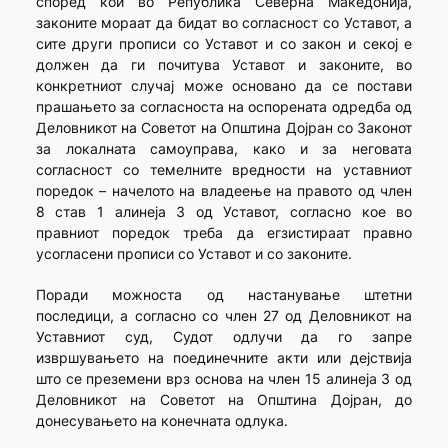
според кои во Република Северна Македонија,
законите мораат да бидат во согласност со Уставот, а
сите други прописи со Уставот и со закон и секој е
должен да ги почитува Уставот и законите, во
конкретниот случај може основано да се постави
прашањето за согласноста на оспорената одредба од
Деловникот на Советот на Општина Дојран со Законот
за локалната самоуправа, како и за неговата
согласност со темелните вредности на уставниот
поредок – начелото на владеење на правото од член
8 став 1 алинеја 3 од Уставот, согласно кое во
правниот поредок треба да егзистираат правно
усогласени прописи со Уставот и со законите.
Поради можноста од настанување штетни
последици, а согласно со член 27 од Деловникот на
Уставниот суд, Судот одлучи да го запре
извршувањето на поединечните акти или дејствија
што се преземени врз основа на член 15 алинеја 3 од
Деловникот на Советот на Општина Дојран, до
донесувањето на конечната одлука.