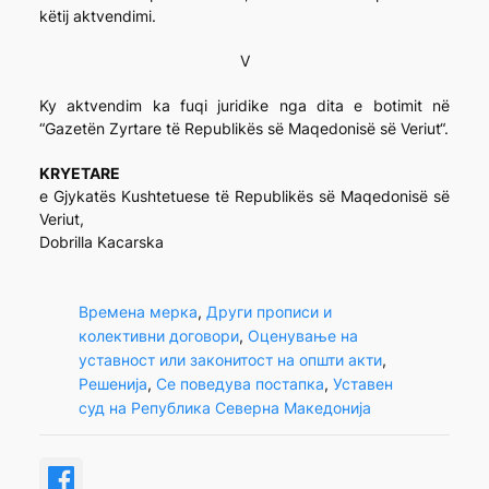
këtij aktvendimi.
V
Ky aktvendim ka fuqi juridike nga dita e botimit në
“Gazetën Zyrtare të Republikës së Maqedonisë së Veriut“.
KRYETARE
e Gjykatës Kushtetuese të Republikës së Maqedonisë së
Veriut,
Dobrilla Kacarska
Времена мерка
, 
Други прописи и
колективни договори
, 
Оценување на
уставност или законитост на општи акти
, 
Решенија
, 
Се поведува постапка
, 
Уставен
суд на Република Северна Македонија