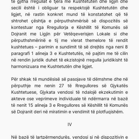
të gjitha rregullat e tjera me Kushtetutën dhe ligjin dhe
secili është i obliguar ta respektojë Kushtetutën dhe
ligjet, në rastin konkret mund të konstatohet që të
shtrohet çështja e përputhshmërisë së dispozitës së
kontestuar nga Rregullorja e Këshillit të Komunës së
Dojranit me Ligjin për Vetëqeverisjen Lokale si dhe
përputhshmërinë e tij me vlerat themelore të rendit
kushtetues – parimin e sundimit të së drejtës nga neni 8
paragrafi 1 alineja 3 e Kushtetutës, në pajtim me të cilin
në rendin juridik duhet të ekzistojnë rregulla juridikisht të
harmonizuara me Kushtetutën dhe ligjet.
Për shkak të mundësisë së pasojave të dëmshme dhe në
përputhje me nenin 27 të Rregullores së Gjykatës
Kushtetuese, Gjykata vendosi të ndalojë ekzekutimin e
akteve ose veprimeve individuale të ndërmarra në bazë
të nenit 15 alineja 3 e Rregullores së Këshillit të Komunës
së Dojranit deri në miratimin e vendimit të plotfuqishëm.
IV
Në bazë të lartpërmendurës, vendosi si në dispozitivin e