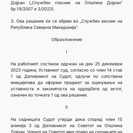
Дојран („Службен гласник на Општина Дојран”
бр.19/2007 и 3/2023).
3. Ова решение ќе се објави во „Службен весник на
Република Северна Македонија”.
Образложение
I
На работниот состанок одржан на ден 25 декември
2023 година, Уставниот суд, согласно со член 14 став
1 од Деловникот на Судот, одлучи по сопствена
иницијатива да оформи предмет за оценување на
уставноста и законитоста на одредбата од актот,
означен во точката 1 од ова решение.
II
На седницата Судот утврди дека според член 15
алинеја 3 од Деловникот на Советот на Општина
Дојран „Членот на Советот има право на седниците на