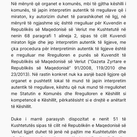
Në mënyrë që organet e komunës, mbi të gjitha këshilli i
komunës, të japin interpretim autentik të rregullave që i
miraton, ky autorizim duhet të parashikohet në ligj, në
mënyrë të ngjashme siç është rregulluar për Kuvendin e
Republikës së Maqedonisë së Veriut me Kushtetutë në
nenin 68 paragrafi 1 alineja 2, sipas të cilit Kuvendi
miraton ligje dhe jep interpretim autentik të ligjeve, me
çka procedura për interpretimin autentik të ligjeve është
e rregulluar me Rregulloren e punës së Kuvendit të
Republikës së Maqedonisë së Veriut (“Gazeta Zyrtare e
Republikës së Maqedonisë” 91/2008, 119/2010 dhe
23/2013). Në rastin konkret nuk ka asnjë bazë ligjore që
organet e pushtetit lokal të mund të japin interpretim
autentik të rregullave, kështu që nuk mund të rregullohet
me Statutin e Komunës dhe Rregulloren e Këshillit si
kompetencë e Këshillit, përkatësisht si e drejtë e anëtarit
të Këshillit.
Duke i marrë parasysh dispozitat e nenit 51 të
Kushtetutës sipas të cilit në Republikën e Maqedonisë së
Veriut ligjet duhet të jenë në pajtim me Kushtetutën dhe