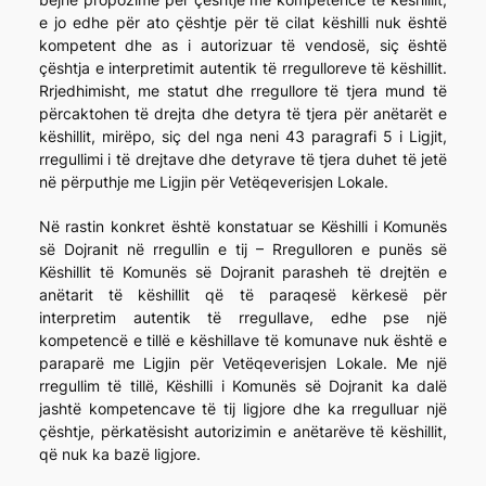
e jo edhe për ato çështje për të cilat këshilli nuk është
kompetent dhe as i autorizuar të vendosë, siç është
çështja e interpretimit autentik të rregulloreve të këshillit.
Rrjedhimisht, me statut dhe rregullore të tjera mund të
përcaktohen të drejta dhe detyra të tjera për anëtarët e
këshillit, mirëpo, siç del nga neni 43 paragrafi 5 i Ligjit,
rregullimi i të drejtave dhe detyrave të tjera duhet të jetë
në përputhje me Ligjin për Vetëqeverisjen Lokale.
Në rastin konkret është konstatuar se Këshilli i Komunës
së Dojranit në rregullin e tij – Rregulloren e punës së
Këshillit të Komunës së Dojranit parasheh të drejtën e
anëtarit të këshillit që të paraqesë kërkesë për
interpretim autentik të rregullave, edhe pse një
kompetencë e tillë e këshillave të komunave nuk është e
paraparë me Ligjin për Vetëqeverisjen Lokale. Me një
rregullim të tillë, Këshilli i Komunës së Dojranit ka dalë
jashtë kompetencave të tij ligjore dhe ka rregulluar një
çështje, përkatësisht autorizimin e anëtarëve të këshillit,
që nuk ka bazë ligjore.