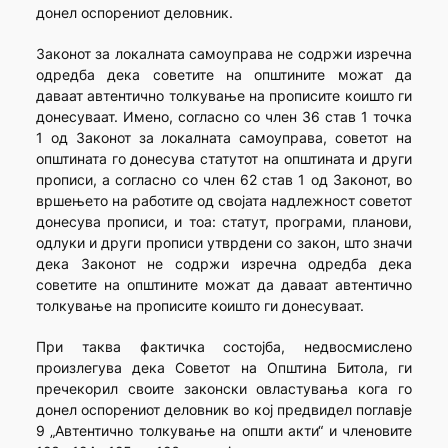
донел оспорениот деловник.
Законот за локалната самоуправа не содржи изречна
одредба дека советите на општините можат да
даваат автентично толкување на прописите коишто ги
донесуваат. Имено, согласно со член 36 став 1 точка
1 од Законот за локалната самоуправа, советот на
општината го донесува статутот на општината и други
прописи, а согласно со член 62 став 1 од Законот, во
вршењето на работите од својата надлежност советот
донесува прописи, и тоа: статут, програми, планови,
одлуки и други прописи утврдени со закон, што значи
дека Законот не содржи изречна одредба дека
советите на општините можат да даваат автентично
толкување на прописите коишто ги донесуваат.
При таква фактичка состојба, недвосмислено
произлегува дека Советот на Општина Битола, ги
пречекорил своите законски овластувања кога го
донел оспорениот деловник во кој предвидел поглавје
9 „Автентично толкување на општи акти“ и членовите