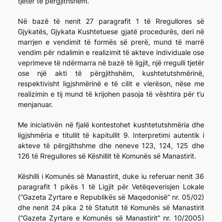
tjetër të përgjithshëm.
Në bazë të nenit 27 paragrafit 1 të Rregullores së
Gjykatës, Gjykata Kushtetuese gjatë procedurës, deri në
marrjen e vendimit të formës së prerë, mund të marrë
vendim për ndalimin e realizimit të akteve individuale ose
veprimeve të ndërmarra në bazë të ligjit, një rregulli tjetër
ose një akti të përgjithshëm, kushtetutshmërinë,
respektivisht ligjshmërinë e të cilit e vlerëson, nëse me
realizimin e tij mund të krijohen pasoja të vështira për t’u
menjanuar.
Me iniciativën në fjalë kontestohet kushtetutshmëria dhe
ligjshmëria e titullit të kapitullit 9. Interpretimi autentik i
akteve të përgjithshme dhe neneve 123, 124, 125 dhe
126 të Rregullores së Këshillit të Komunës së Manastirit.
Këshilli i Komunës së Manastirit, duke iu referuar nenit 36
paragrafit 1 pikës 1 të Ligjit për Vetëqeverisjen Lokale
(“Gazeta Zyrtare e Republikës së Maqedonisë” nr. 05/02)
dhe nenit 24 pika 2 të Statutit të Komunës së Manastirit
(“Gazeta Zyrtare e Komunës së Manastirit” nr. 10/2005)