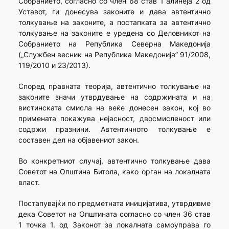
Собранието, согласно со член 68 став 1 алинеја 2 од
Уставот, ги донесува законите и дава автентично
толкување на законите, а постапката за автентично
толкување на законите е уредена со Деловникот на
Собранието на Република Северна Македонија
(„Службен весник на Република Македонија” 91/2008,
119/2010 и 23/2013).
Според правната теорија, автентично толкување на
законите значи утврдување на содржината и на
вистинската смисла на веќе донесен закон, кој во
примената покажува нејасност, двосмисленост или
содржи празнини. Автентичното толкување е
составен дел на објавениот закон.
Во конкретниот случај, автентично толкување дава
Советот на Општина Битола, како орган на локалната
власт.
Постапувајќи по предметната иницијатива, утврдивме
дека Советот на Општината согласно со член 36 став
1 точка 1. од Законот за локалната самоуправа го