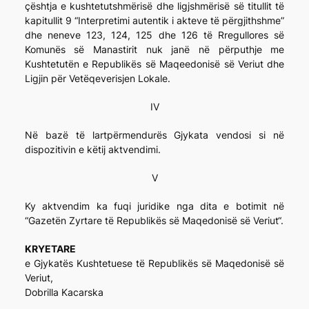
çështja e kushtetutshmërisë dhe ligjshmërisë së titullit të
kapitullit 9 “Interpretimi autentik i akteve të përgjithshme”
dhe neneve 123, 124, 125 dhe 126 të Rregullores së
Komunës së Manastirit nuk janë në përputhje me
Kushtetutën e Republikës së Maqeedonisë së Veriut dhe
Ligjin për Vetëqeverisjen Lokale.
IV
Në bazë të lartpërmendurës Gjykata vendosi si në
dispozitivin e këtij aktvendimi.
V
Ky aktvendim ka fuqi juridike nga dita e botimit në
“Gazetën Zyrtare të Republikës së Maqedonisë së Veriut“.
KRYETARE
e Gjykatës Kushtetuese të Republikës së Maqedonisë së
Veriut,
Dobrilla Kacarska