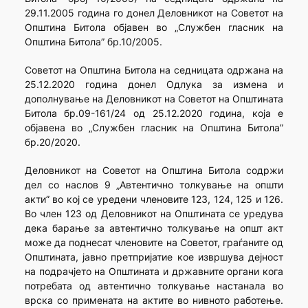
29.11.2005 година го донел Деловникот на Советот на
Општина Битола објавен во „Службен гласник на
Општина Битола” бр.10/2005.
Советот на Општина Битола на седницата одржана на
25.12.2020 година донел Одлука за измена и
дополнување на Деловникот на Советот на Општината
Битола бр.09-161/24 од 25.12.2020 година, која е
објавена во „Службен гласник на Општина Битола”
бр.20/2020.
Деловникот на Советот на Општина Битола содржи
дел со наслов 9 „Автентично толкување на општи
акти” во кој се уредени членовите 123, 124, 125 и 126.
Во член 123 од Деловникот на Општината се уредува
дека барање за автентично толкување на општ акт
може да поднесат членовите на Советот, граѓаните од
Општината, јавно претпријатие кое извршува дејност
на подрачјето на Општината и државните органи кога
потребата од автентично толкување настанала во
врска со примената на актите во нивното работење.