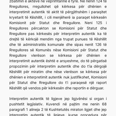
zbatimin e akteve në veprimtarinë e tyre. Në nenin 124 të
Rregullores, rregullohet që kërkesa për dhënien e
interpretimit autentik të aktit të përgjithshëm i paraqitet
kryetarit të Këshillit, i cili menjëherë ia paraqet kërkesën
Komisionit për Statut dhe Rregullore. Neni 125 i
Rregullores përcakton se Komisioni për Statut dhe
Rregullore pas kërkesës për interpretim autentik ka të
drejtë të kërkojë mendim nga trupat punues të Këshillit
dhe të administratës komunale dhe sipas nenit 126 të
Rregullores së Komunës nëse Komisioni për Statut dhe
Rregullore vlerëson se kërkesa për dhënien e
interpretimit autentik është e arsyeshme, do të përgatisë
propozimin për interpretim autentik dhe do t’ia dërgojë
Këshillit për miratim dhe nëse vlerëson se kërkesa për
dhënien e interpretimit autentik nuk justifikohet, Komisioni
për Statut dhe Rregullore do t’i paraqesë një raport
Këshillit që vendos për kërkesën dhe raportin e dërguar.
Interpretim autentik të ligjeve jep ligjvënësi si organ i
pushtetit legjislativ. Kuvendi në pajtim me nenin 68
paragrafi 1 alineja 2 të Kushtetutës miraton ligjet dhe jep
interpretim autentik të ligjeve, kurse procedura për