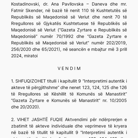
Kostadinovski, dr. Ana Pavllovska – Daneva dhe mr.
Fatmir Skender, në bazë të nenit 110 të Kushtetutës së
Republikës së Maqedonisë së Veriut dhe nenit 70 të
Rregullores së Gjykatës Kushtetuese të Republikës së
Maqedonisë së Veriut (“Gazeta Zyrtare e Republikës së
Maqedonisë” numër 70/1992 dhe “Gazeta Zyrtare e
Republikës së Maqedonisë së Veriut” numër 202/2019,
256/2020 dhe 65/2021), në seancën e mbajtur më 3 prill
2024, miratoi
V E N D I M
1. SHFUQIZOHET titulli i kapitullit 9 “Interpretimi autentik i
akteve të përgjithshme” dhe nenet 123, 124, 125 dhe 126
të Rregullores së Këshillit të Komunës së Manastirit”
“Gazeta Zyrtare e Komunës së Manastirit” nr. 10/2005
dhe 20/2020).
2. VIHET JASHTË FUQIE Aktvendimi për ndërprerjen e
zbatimit të akteve individuale dhe veprimeve të kryera
në bazë të titullit të kapitullit 9 “Interpretimi autentik i