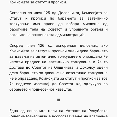
Комисијата за статут и прописи.
Согласно со член 125 од Деловникот, Комисијата за
Статут и прописи по барањето за автентично
толкување има право да побара мислење од
работните тела на Советот и управните органи и
органите на општинската администрација.
Според член 126 од оспорениот деловник, ако
Комисијата за статут и прописи оцени дека барањето
за давање на автентично толкување е оправдано ќе
изготви предлог на автентично толкување и ќе го
достави до Советот на Општината, а доколку оцени
дека барањето за давање на автентично толкување
не е оправдано, Комисијата за статут и прописи за тоа
ќе поднесе извештај до Советот кој одлучува по
барањето и поднесениот извештај.
III
Една од основните цели на Уставот на Република
Северна Македонија е воспоставување на владеење