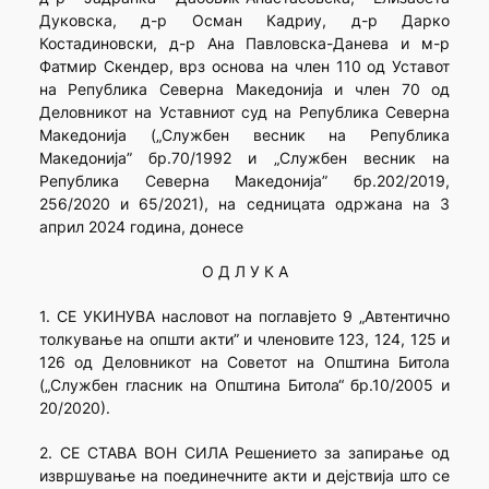
Дуковска, д-р Осман Кадриу, д-р Дарко
Костадиновски, д-р Ана Павловска-Данева и м-р
Фатмир Скендер, врз основа на член 110 од Уставот
на Република Северна Македонија и член 70 од
Деловникот на Уставниот суд на Република Северна
Македонија („Службен весник на Република
Македонија” бр.70/1992 и „Службен весник на
Република Северна Македонија” бр.202/2019,
256/2020 и 65/2021), на седницата одржана на 3
април 2024 година, донесе
О Д Л У К А
1. СЕ УКИНУВА насловот на поглавјето 9 „Автентично
толкување на општи акти” и членовите 123, 124, 125 и
126 од Деловникот на Советот на Општина Битола
(„Службен гласник на Општина Битола“ бр.10/2005 и
20/2020).
2. СЕ СТАВА ВОН СИЛА Решението за запирање од
извршување на поединечните акти и дејствија што се