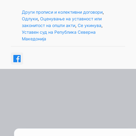
Други прописи и колективни договори
, 
Одлуки
, 
Оценување на уставност или
законитост на општи акти
, 
Се укинува
, 
Уставен суд на Република Северна
Македонија