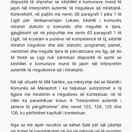
dispozitë të shprehur se këshillet e komunave mund të
japin një interpretim autentik të rregullave që miratojnë.
Konkretisht, në pajtim me nenin 36 paragrafi 1 pika 1 të
Ligjit për Vetëqeverisjen Lokale, këshilli i komunës
miraton statutin e komunës dhe rregullat e tjera,
gjegjësisht që në përputhje me nenin 62 paragrafi 1 të
Ligjit, në kryerjen e punëve në kompetencë të tij, këshilli
miraton rregullore dhe atë: statutin, programet, planet,
vendimet dhe rregulla tjera të përcaktuara me ligj, që do
të thotë se Ligji nuk përmban dispozitë të qartë se
këshillet e komunave mund të japin një interpretim
autentik të rregulloreve që i miratojnë.
Në një situatë të tillë faktike, pa mëdyshje del se Këshilli i
Komunës së Manastirit i ka tejkaluar autorizimet e tij
ligjore me miratimin e rregullores së kontestuar, në të
cilën ka parashikuar kreun 9 “Interpretimi autentik i
akteve të përgjithshme” dhe nenet 123, 124, 125 dhe
126, ku përfshihet kapitulli i kontestuar.
Nga sa më sipër rezulton se bëhet fjalë për një çështje
që duhet të parashikohet në ligj në mënyrë që të munden