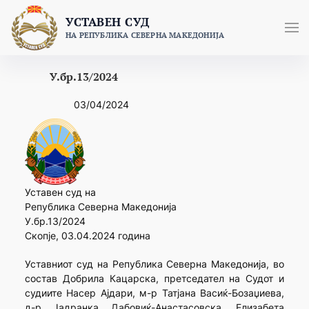
Skip
УСТАВЕН СУД
to
НА РЕПУБЛИКА СЕВЕРНА МАКЕДОНИЈА
content
У.бр.13/2024
03/04/2024
Уставен суд на
Република Северна Македонија
У.бр.13/2024
Скопје, 03.04.2024 година
Уставниот суд на Република Северна Македонија, во
состав Добрила Кацарска, претседател на Судот и
судиите Насер Ајдари, м-р Татјана Васиќ-Бозаџиева,
д-р Јадранка Дабовиќ-Анастасовска, Елизабета