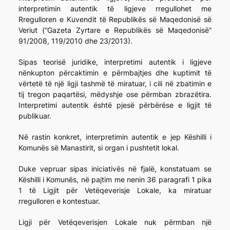
interpretimin autentik të ligjeve rregullohet me
Rregulloren e Kuvendit të Republikës së Maqedonisë së
Veriut (“Gazeta Zyrtare e Republikës së Maqedonisë”
91/2008, 119/2010 dhe 23/2013).
Sipas teorisë juridike, interpretimi autentik i ligjeve
nënkupton përcaktimin e përmbajtjes dhe kuptimit të
vërtetë të një ligji tashmë të miratuar, i cili në zbatimin e
tij tregon paqartësi, mëdyshje ose përmban zbrazëtira.
Interpretimi autentik është pjesë përbërëse e ligjit të
publikuar.
Në rastin konkret, interpretimin autentik e jep Këshilli i
Komunës së Manastirit, si organ i pushtetit lokal.
Duke vepruar sipas iniciativës në fjalë, konstatuam se
Këshilli i Komunës, në pajtim me nenin 36 paragrafi 1 pika
1 të Ligjit për Vetëqeverisje Lokale, ka miratuar
rregulloren e kontestuar.
Ligji për Vetëqeverisjen Lokale nuk përmban një