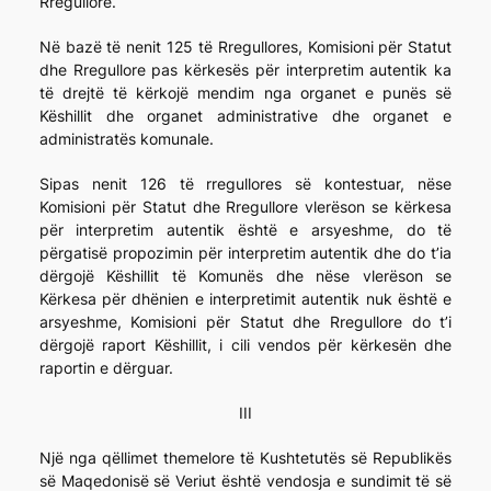
Rregullore.
Në bazë të nenit 125 të Rregullores, Komisioni për Statut
dhe Rregullore pas kërkesës për interpretim autentik ka
të drejtë të kërkojë mendim nga organet e punës së
Këshillit dhe organet administrative dhe organet e
administratës komunale.
Sipas nenit 126 të rregullores së kontestuar, nëse
Komisioni për Statut dhe Rregullore vlerëson se kërkesa
për interpretim autentik është e arsyeshme, do të
përgatisë propozimin për interpretim autentik dhe do t’ia
dërgojë Këshillit të Komunës dhe nëse vlerëson se
Kërkesa për dhënien e interpretimit autentik nuk është e
arsyeshme, Komisioni për Statut dhe Rregullore do t’i
dërgojë raport Këshillit, i cili vendos për kërkesën dhe
raportin e dërguar.
III
Një nga qëllimet themelore të Kushtetutës së Republikës
së Maqedonisë së Veriut është vendosja e sundimit të së