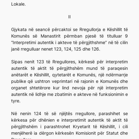
Lokale.
II
Gjykata në seancë përcaktoi se Rregullorja e Këshillit të
Komunës së Manastirit përmban pjesë të titulluar 9
“Interpretimi autentik i akteve të përgjithshme” në të cilin
janë rregulluar nenet 123, 124, 125 dhe 126.
Sipas nenit 123 të Rregullores, kërkesë për interpretim
autentik të aktit të përgjithshëm mund të paraqesin
anëtarët e Këshillit, qytetarët e Komunës, një ndërmarrje
publike që ushtron veprimtari në rajonin e Komunës dhe
organet shtetërore kur lind nevoja për një interpretim
autentik në lidhje me zbatimin e akteve në funksionimin e
tyre.
Në nenin 124 të së njëjtës rregullore, parashihet se
kërkesa për dhënien e interpretimit autentik të aktit të
përgjithshëm i parashtrohet Kryetarit të Këshillit, i cili
menjëherë ia dërgon kërkesën Komisionit për Statut dhe