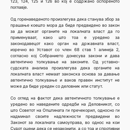
123, 124, 125 и 126 во кој е содржано оспореното
поглавје.
Од горенаведеното произлегува дека станува збор за
прашање коешто мора да биде предвидено во закон
за да можат органите на локалната власт да го
применуваат, како што тоа е уредено за
законодавецот како орган на државната власт,
изречно во Уставот со член 68 став 1 алинеја 2,
согласно кој Собранието донесува закони и дава
автентично толкување на законите. Од уставно-
судската анализа произлегува дека органите на
локалната власт немаат законска основа за давање
автентично толкување и ваков правен институт не
може да биде уреден со деловник или статут.
Со оглед на фактот дека автентичното толкување е
уредено во наведените одредби на Деловникот, со
што Советот на Општината ги пречекорил, односно ги
надминал своите надлежности предвидени во
Законот за локалната самоуправа, во однос на кои
Судот оцени дека се незаконити, а со тоа и спротивни