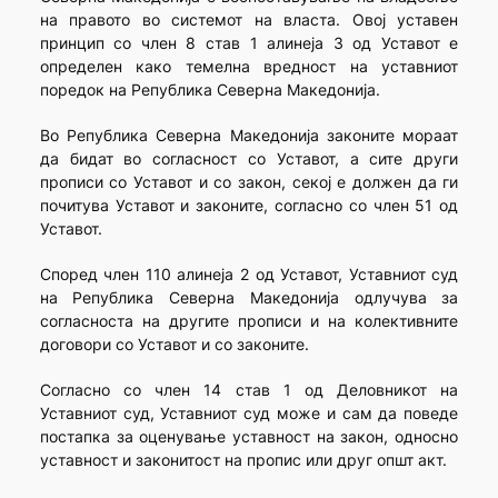
на правото во системот на власта. Овој уставен
принцип со член 8 став 1 алинеја 3 од Уставот е
определен како темелна вредност на уставниот
поредок на Република Северна Македонија.
Во Република Северна Македонија законите мораат
да бидат во согласност со Уставот, а сите други
прописи со Уставот и со закон, секој е должен да ги
почитува Уставот и законите, согласно со член 51 од
Уставот.
Според член 110 алинеја 2 од Уставот, Уставниот суд
на Република Северна Македонија одлучува за
согласноста на другите прописи и на колективните
договори со Уставот и со законите.
Согласно со член 14 став 1 од Деловникот на
Уставниот суд, Уставниот суд може и сам да поведе
постапка за оценување уставност на закон, односно
уставност и законитост на пропис или друг општ акт.