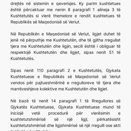
drejtës në sistemin e qeverisjes. Ky parim kushtetues
është përcaktuar me nenin 8 paragrafi 1 alineja 3 të
Kushtetutës si vlerë themelore e rendit kushtetues të
Republikës së Maqedonisë së Veriut.
Në Republikën e Maqedonisë së Veriut, ligjet duhet të
jenë në përputhje me Kushtetutën, dhe të gjitha rregullat
tjera me Kushtetutën dhe ligjin, secili është i obliguar të
respektojë Kushtetutën dhe ligjet, sipas nenit 51 të
Kushtetutës.
Sipas nenit 110 paragrafi 2 е Kushtetutës, Gjykata
Kushtetuese e Republikës së Maqedonisë së Veriut
vendos për pajtueshmërinë e rregulloreve të tjera dhe
marrëveshjeve kolektive me Kushtetutën dhe ligjet.
Në bazë të nenit 14 paragrafi 1 të Rregullores së
Gjykatës Kushtetuese, Gjykata Kushtetuese mund të
iniciojë vetë procedurë për vlerësimin e
kushtetutshmërisë së një ligji, përkatësisht
kushtetutshmërisë dhe ligjshmërisë së një rregulli ose akti