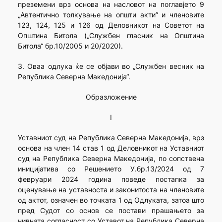
преземени врз основа на насловот на поглавјето 9
„Автентично толкување на општи акти” и членовите
123, 124, 125 и 126 од Деловникот на Советот на
Општина Битола („Службен гласник на Општина
Битола“ бр.10/2005 и 20/2020).
3. Оваа одлука ќе се објави во „Службен весник на
Република Северна Македонија“.
Образложение
I
Уставниот суд на Република Северна Македонија, врз
основа на член 14 став 1 од Деловникот на Уставниот
суд на Република Северна Македонија, по сопствена
иницијатива со Решението У.бр.13/2024 од 7
февруари 2024 година поведе постапка за
оценување на уставноста и законитоста на членовите
од актот, означен во точката 1 од Одлуката, затоа што
пред Судот со основ се постави прашањето за
нивната согласност со Уставот на Република Северна