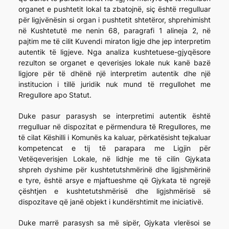
organet e pushtetit lokal ta zbatojnë, siç është rregulluar
për ligjvënësin si organ i pushtetit shtetëror, shprehimisht
në Kushtetutë me nenin 68, paragrafi 1 alineja 2, në
pajtim me të cilit Kuvendi miraton ligje dhe jep interpretim
autentik të ligjeve. Nga analiza kushtetuese-gjyqësore
rezulton se organet e qeverisjes lokale nuk kanë bazë
ligjore për të dhënë një interpretim autentik dhe një
institucion i tillë juridik nuk mund të rregullohet me
Rregullore apo Statut.
Duke pasur parasysh se interpretimi autentik është
rregulluar në dispozitat e përmendura të Rregullores, me
të cilat Këshilli i Komunës ka kaluar, përkatësisht tejkaluar
kompetencat e tij të parapara me Ligjin për
Vetëqeverisjen Lokale, në lidhje me të cilin Gjykata
shpreh dyshime për kushtetutshmërinë dhe ligjshmërinë
e tyre, është arsye e mjaftueshme që Gjykata të ngrejë
çështjen e kushtetutshmërisë dhe ligjshmërisë së
dispozitave që janë objekt i kundërshtimit me iniciativë.
Duke marrë parasysh sa më sipër, Gjykata vlerësoi se