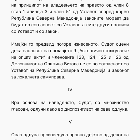
на принципот на владеењето на правото од член 8
став 1 алинеја 3 и член 51 од Уставот според кој во
Република Северна Македонија законите мораат да
бидат во согласност со Уставот, а сите други прописи
со Уставот и со закон.
Имајќи го предвид погоре изнесеното, Судот оцени
дека насловот на поглавјето 9 „Автентично толкување
на општи акти” и членовите 123, 124, 125 и 126 од
Деловникот на Општина Битола не се во согласност со
Уставот на Република Северна Македонија и Законот
за локалната самуправа.
IV
Врз основа на наведеното, Судот, со мнозинство
гласови, одлучи како во диспозитивот на оваа одлука.
V
Оваа одлука произведува правно дејство од денот на