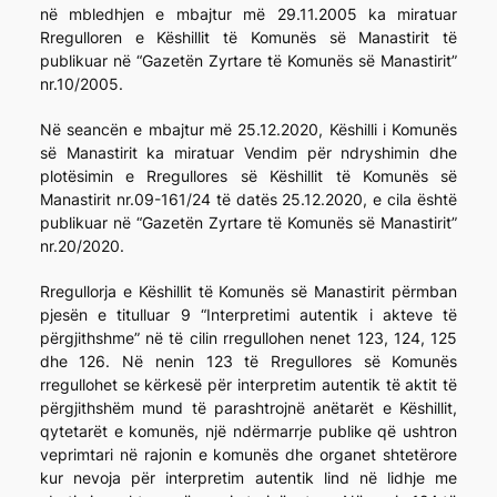
në mbledhjen e mbajtur më 29.11.2005 ka miratuar
Rregulloren e Këshillit të Komunës së Manastirit të
publikuar në “Gazetën Zyrtare të Komunës së Manastirit”
nr.10/2005.
Në seancën e mbajtur më 25.12.2020, Këshilli i Komunës
së Manastirit ka miratuar Vendim për ndryshimin dhe
plotësimin e Rregullores së Këshillit të Komunës së
Manastirit nr.09-161/24 të datës 25.12.2020, e cila është
publikuar në “Gazetën Zyrtare të Komunës së Manastirit”
nr.20/2020.
Rregullorja e Këshillit të Komunës së Manastirit përmban
pjesën e titulluar 9 “Interpretimi autentik i akteve të
përgjithshme” në të cilin rregullohen nenet 123, 124, 125
dhe 126. Në nenin 123 të Rregullores së Komunës
rregullohet se kërkesë për interpretim autentik të aktit të
përgjithshëm mund të parashtrojnë anëtarët e Këshillit,
qytetarët e komunës, një ndërmarrje publike që ushtron
veprimtari në rajonin e komunës dhe organet shtetërore
kur nevoja për interpretim autentik lind në lidhje me