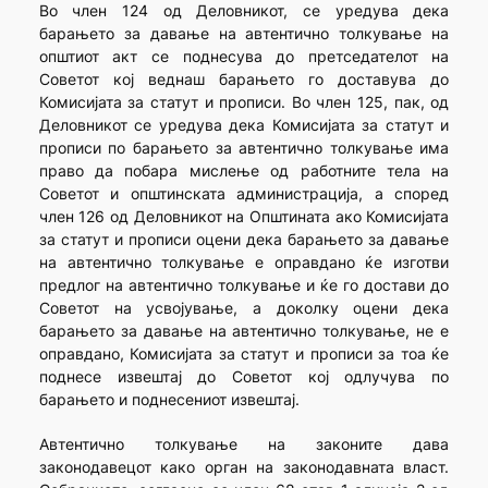
Во член 124 од Деловникот, се уредува дека
барањето за давање на автентично толкување на
општиот акт се поднесува до претседателот на
Советот кој веднаш барањето го доставува до
Комисијата за статут и прописи. Во член 125, пак, од
Деловникот се уредува дека Комисијата за статут и
прописи по барањето за автентично толкување има
право да побара мислење од работните тела на
Советот и општинската администрација, а според
член 126 од Деловникот на Општината ако Комисијата
за статут и прописи оцени дека барањето за давање
на автентично толкување е оправдано ќе изготви
предлог на автентично толкување и ќе го достави до
Советот на усвојување, а доколку оцени дека
барањето за давање на автентично толкување, не е
оправдано, Комисијата за статут и прописи за тоа ќе
поднесе извештај до Советот кој одлучува по
барањето и поднесениот извештај.
Автентично толкување на законите дава
законодавецот како орган на законодавната власт.