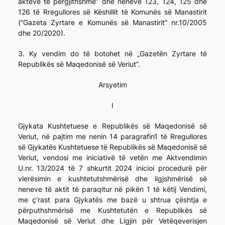
akteve të përgjithshme” dhe neneve 123, 124, 125 dhe
126 të Rregullores së Këshillit të Komunës së Manastirit
(“Gazeta Zyrtare e Komunës së Manastirit” nr.10/2005
dhe 20/2020).
3. Ky vendim do të botohet në „Gazetën Zyrtare të
Republikës së Maqedonisë së Veriut”.
Arsyetim
I
Gjykata Kushtetuese e Republikës së Maqedonisë së
Veriut, në pajtim me nenin 14 paragrafin1 të Rregullores
së Gjykatës Kushtetuese të Republikës së Maqedonisë së
Veriut, vendosi me iniciativë të vetën me Aktvendimin
U.nr. 13/2024 të 7 shkurtit 2024 inicioi procedurë për
vlerësimin e kushtetutshmërisë dhe ligjshmërisë së
neneve të aktit të paraqitur në pikën 1 të këtij Vendimi,
me ç’rast para Gjykatës me bazë u shtrua çështja e
përputhshmërisë me Kushtetutën e Republikës së
Maqedonisë së Veriut dhe Ligjin për Vetëqeverisjen