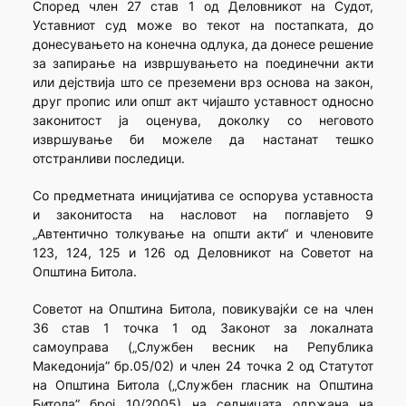
Според член 27 став 1 од Деловникот на Судот,
Уставниот суд може во текот на постапката, до
донесувањето на конечна одлука, да донесе решение
за запирање на извршувањето на поединечни акти
или дејствија што се преземени врз основа на закон,
друг пропис или општ акт чијашто уставност односно
законитост ја оценува, доколку со неговото
извршување би можеле да настанат тешко
отстранливи последици.
Со предметната иницијатива се оспорува уставноста
и законитоста на насловот на поглавјето 9
„Автентично толкување на општи акти“ и членовите
123, 124, 125 и 126 од Деловникот на Советот на
Општина Битола.
Советот на Општина Битола, повикувајќи се на член
36 став 1 точка 1 од Законот за локалната
самоуправа („Службен весник на Република
Македонија” бр.05/02) и член 24 точка 2 од Статутот
на Општина Битола („Службен гласник на Општина
Битола” број 10/2005) на седницата одржана на