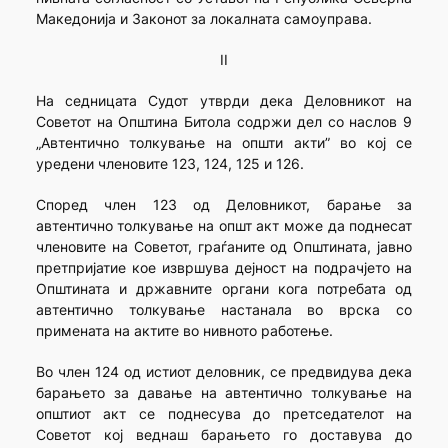
Македонија и Законот за локалната самоуправа.
II
На седницата Судот утврди дека Деловникот на
Советот на Општина Битола содржи дел со наслов 9
„Автентично толкување на општи акти” во кој се
уредени членовите 123, 124, 125 и 126.
Според член 123 од Деловникот, барање за
автентично толкување на општ акт може да поднесат
членовите на Советот, граѓаните од Општината, јавно
претпријатие кое извршува дејност на подрачјето на
Општината и државните органи кога потребата од
автентично толкување настанала во врска со
примената на актите во нивното работење.
Во член 124 од истиот деловник, се предвидува дека
барањето за давање на автентично толкување на
општиот акт се поднесува до претседателот на
Советот кој веднаш барањето го доставува до