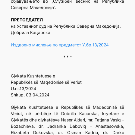
објавувањето во „Службен весник на Република
Северна Македонија“.
ПРЕТСЕДАТЕЛ
на Уставниот суд на Република Северна Македонија,
Добрила Кацарска
Издвоено мислење по предметот У.бр.13/2024
* * *
Gjykata Kushtetuese e
Republikës së Maqedonisë së Veriut
U.nr.13/2024
Shkup, 03.04.2024
Gjykata Kushtetuese e Republikës së Maqedonisë së
Veriut, në përbërje të Dobrilla Kacarska, kryetare e
Gjykatës dhe gjykatësve Naser Ajdari, mr. Tatjana Vasiq –
Bozaxhieva, dr. Jadranka Daboviq – Anastasovska,
Elizabeta Dukovska, dr. Osman Kadriu, dr. Darko