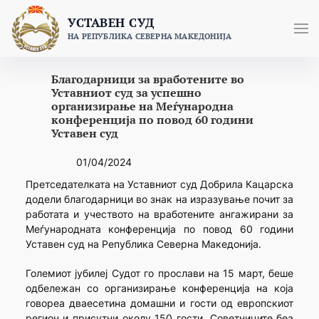
Skip
УСТАВЕН СУД
to
НА РЕПУБЛИКА СЕВЕРНА МАКЕДОНИЈА
content
Благодарници за вработените во
Уставниот суд за успешно
организирање на Меѓународна
конференција по повод 60 години
Уставен суд
01/04/2024
Претседателката на Уставниот суд Добрила Кацарска
додели благодарници во знак на изразување почит за
работата и учеството на вработените ангажирани за
Меѓународната конференција по повод 60 години
Уставен суд на Република Северна Македонија.
Големиот јубилеј Судот го прослави на 15 март, беше
одбележан со организирање конференција на која
говореа дваесетина домашни и гости од европскиот
регион и присутни околу 150 гости. Советниците беа