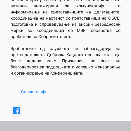
активно ангажирани за комуникација и
информирање на претставниците на делегациите,
координација на настанот со претставници на ОБСЕ,
подготовка и спроведување на високи безбедносни
мерки во координација со МВР, соработка со
вработени во Собранието итн.
Вработените од службата се заблагодарија на
претседателката Добрила Кацарска со плакета која
беше дадена како Признание, во знак на
благодарност за поддршката и успешно менаџирање
и организирање на Конференцијата.
Соопштенија