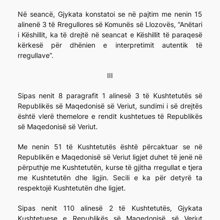
Në seancë, Gjykata konstatoi se në pajtim me nenin 15
alinenë 3 të Rregullores së Komunës së Llozovës, “Anëtari
i Këshillit, ka të drejtë në seancat e Këshillit të paraqesë
kërkesë për dhënien e interpretimit autentik të
rregullave”.
III
Sipas nenit 8 paragrafit 1 alinesë 3 të Kushtetutës së
Republikës së Maqedonisë së Veriut, sundimi i së drejtës
është vlerë themelore e rendit kushtetues të Republikës
së Maqedonisë së Veriut.
Me nenin 51 të Kushtetutës është përcaktuar se në
Republikën e Maqedonisë së Veriut ligjet duhet të jenë në
përputhje me Kushtetutën, kurse të gjitha rregullat e tjera
me Kushtetutën dhe ligjin. Secili e ka për detyrë ta
respektojë Kushtetutën dhe ligjet.
Sipas nenit 110 alinesë 2 të Kushtetutës, Gjykata
Kushtetuese e Republikës së Maqedonisë së Veriut