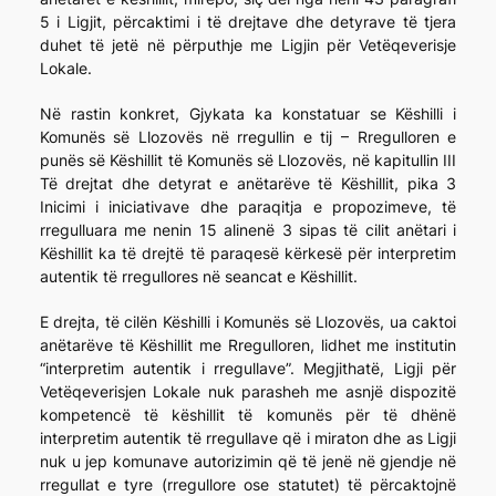
5 i Ligjit, përcaktimi i të drejtave dhe detyrave të tjera
duhet të jetë në përputhje me Ligjin për Vetëqeverisje
Lokale.
Në rastin konkret, Gjykata ka konstatuar se Këshilli i
Komunës së Llozovës në rregullin e tij – Rregulloren e
punës së Këshillit të Komunës së Llozovës, në kapitullin III
Të drejtat dhe detyrat e anëtarëve të Këshillit, pika 3
Inicimi i iniciativave dhe paraqitja e propozimeve, të
rregulluara me nenin 15 alinenë 3 sipas të cilit anëtari i
Këshillit ka të drejtë të paraqesë kërkesë për interpretim
autentik të rregullores në seancat e Këshillit.
E drejta, të cilën Këshilli i Komunës së Llozovës, ua caktoi
anëtarëve të Këshillit me Rregulloren, lidhet me institutin
“interpretim autentik i rregullave”. Megjithatë, Ligji për
Vetëqeverisjen Lokale nuk parasheh me asnjë dispozitë
kompetencë të këshillit të komunës për të dhënë
interpretim autentik të rregullave që i miraton dhe as Ligji
nuk u jep komunave autorizimin që të jenë në gjendje në
rregullat e tyre (rregullore ose statutet) të përcaktojnë