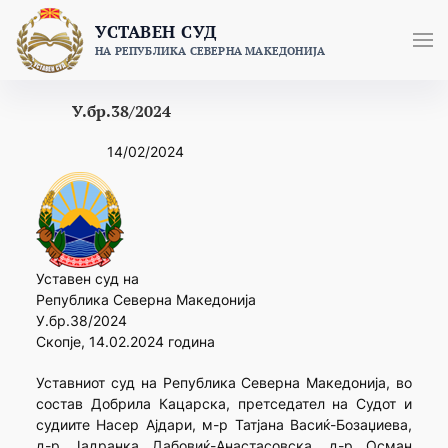
Skip
УСТАВЕН СУД
to
НА РЕПУБЛИКА СЕВЕРНА МАКЕДОНИЈА
content
У.бр.38/2024
14/02/2024
Уставен суд на
Република Северна Македонија
У.бр.38/2024
Скопје, 14.02.2024 година
Уставниот суд на Република Северна Македонија, во
состав Добрила Кацарска, претседател на Судот и
судиите Насер Ајдари, м-р Татјана Васиќ-Бозаџиева,
д-р Јадранка Дабовиќ-Анастасовска, д-р Осман