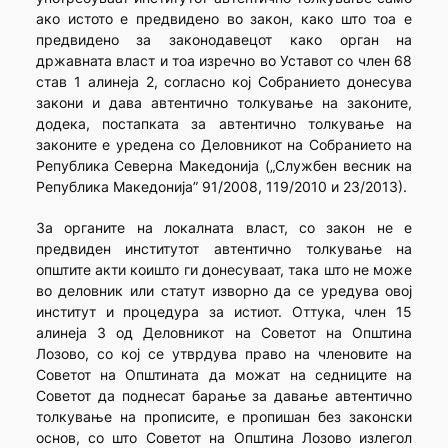
ако истото е предвидено во закон, како што тоа е
предвидено за законодавецот како орган на
државната власт и тоа изречно во Уставот со член 68
став 1 алинеја 2, согласно кој Собранието донесува
закони и дава автентично толкување на законите,
додека, постапката за автентично толкување на
законите е уредена со Деловникот на Собранието на
Република Северна Македонија („Службен весник на
Република Македонија” 91/2008, 119/2010 и 23/2013).
За органите на локалната власт, со закон не е
предвиден институтот автентично толкување на
општите акти коишто ги донесуваат, така што не може
во деловник или статут изворно да се уредува овој
институт и процедура за истиот. Оттука, член 15
алинеја 3 од Деловникот на Советот на Општина
Лозово, со кој се утврдува право на членовите на
Советот на Општината да можат на седниците на
Советот да поднесат барање за давање автентично
толкување на прописите, е пропишан без законски
основ, со што Советот на Општина Лозово излегол