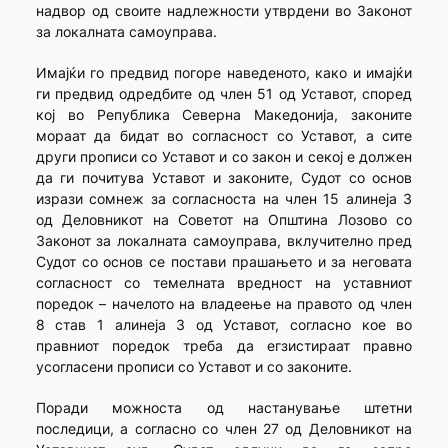
надвор од своите надлежности утврдени во Законот
за локалната самоуправа.
Имајќи го предвид погоре наведеното, како и имајќи
ги предвид одредбите од член 51 од Уставот, според
кој во Република Северна Македонија, законите
мораат да бидат во согласност со Уставот, а сите
други прописи со Уставот и со закон и секој е должен
да ги почитува Уставот и законите, Судот со основ
изрази сомнеж за согласноста на член 15 алинеја 3
од Деловникот на Советот на Општина Лозово со
Законот за локалната самоуправа, вклучително пред
Судот со основ се постави прашањето и за неговата
согласност со темелната вредност на уставниот
поредок – начелото на владеење на правото од член
8 став 1 алинеја 3 од Уставот, согласно кое во
правниот поредок треба да егзистираат правно
усогласени прописи со Уставот и со законите.
Поради можноста од настанување штетни
последици, а согласно со член 27 од Деловникот на