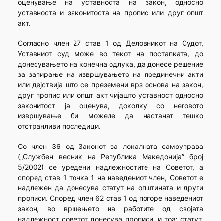
оценување на уставноста на закон, односно
уставноста и законитоста на пропис или друг општ
акт.
Согласно член 27 став 1 од Деловникот на Судот,
Уставниот суд може во текот на постапката, до
донесувањето на конечна одлука, да донесе решение
за запирање на извршувањето на поединечни акти
или дејствија што се преземени врз основа на закон,
друг пропис или општ акт чијашто уставност односно
законитост ја оценува, доколку со неговото
извршување би можеле да настанат тешко
отстранливи последици.
Со член 36 од Законот за локалната самоуправа
(„Службен весник на Република Македонија” број
5/2002) се уредени надлежностите на Советот, а
според став 1 точка 1 на наведениот член, Советот е
надлежен да донесува статут на општината и други
прописи. Според член 62 став 1 од погоре наведениот
закон, во вршењето на работите од својата
надлежност советот донесува прописи, и тоа: статут,