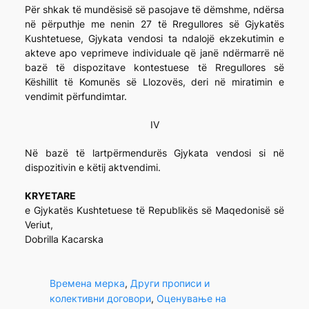
Për shkak të mundësisë së pasojave të dëmshme, ndërsa
në përputhje me nenin 27 të Rregullores së Gjykatës
Kushtetuese, Gjykata vendosi ta ndalojë ekzekutimin e
akteve apo veprimeve individuale që janë ndërmarrë në
bazë të dispozitave kontestuese të Rregullores së
Këshillit të Komunës së Llozovës, deri në miratimin e
vendimit përfundimtar.
IV
Në bazë të lartpërmendurës Gjykata vendosi si në
dispozitivin e këtij aktvendimi.
KRYETARE
e Gjykatës Kushtetuese të Republikës së Maqedonisë së
Veriut,
Dobrilla Kacarska
Времена мерка
, 
Други прописи и
колективни договори
, 
Оценување на