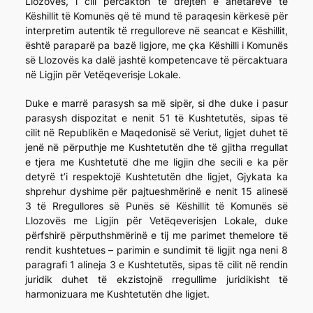
Llozovës, i cili përcakton të drejtën e anëtarëve të
Këshillit të Komunës që të mund të paraqesin kërkesë për
interpretim autentik të rregulloreve në seancat e Këshillit,
është paraparë pa bazë ligjore, me çka Këshilli i Komunës
së Llozovës ka dalë jashtë kompetencave të përcaktuara
në Ligjin për Vetëqeverisje Lokale.
Duke e marrë parasysh sa më sipër, si dhe duke i pasur
parasysh dispozitat e nenit 51 të Kushtetutës, sipas të
cilit në Republikën e Maqedonisë së Veriut, ligjet duhet të
jenë në përputhje me Kushtetutën dhe të gjitha rregullat
e tjera me Kushtetutë dhe me ligjin dhe secili e ka për
detyrë t’i respektojë Kushtetutën dhe ligjet, Gjykata ka
shprehur dyshime për pajtueshmërinë e nenit 15 alinesë
3 të Rregullores së Punës së Këshillit të Komunës së
Llozovës me Ligjin për Vetëqeverisjen Lokale, duke
përfshirë përputhshmërinë e tij me parimet themelore të
rendit kushtetues – parimin e sundimit të ligjit nga neni 8
paragrafi 1 alineja 3 e Kushtetutës, sipas të cilit në rendin
juridik duhet të ekzistojnë rregullime juridikisht të
harmonizuara me Kushtetutën dhe ligjet.