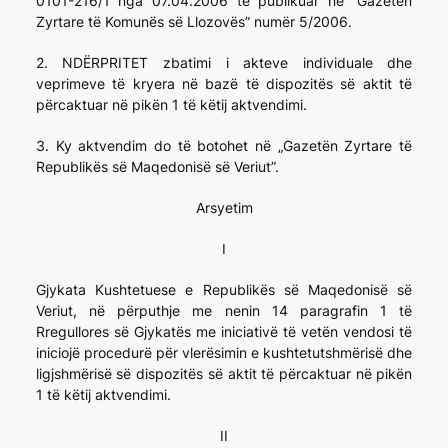
0101-216/1 nga 07.04.2006 të publikuar në “Gazetën
Zyrtare të Komunës së Llozovës” numër 5/2006.
2. NDËRPRITET zbatimi i akteve individuale dhe
veprimeve të kryera në bazë të dispozitës së aktit të
përcaktuar në pikën 1 të këtij aktvendimi.
3. Ky aktvendim do të botohet në „Gazetën Zyrtare të
Republikës së Maqedonisë së Veriut”.
Arsyetim
I
Gjykata Kushtetuese e Republikës së Maqedonisë së
Veriut, në përputhje me nenin 14 paragrafin 1 të
Rregullores së Gjykatës me iniciativë të vetën vendosi të
iniciojë procedurë për vlerësimin e kushtetutshmërisë dhe
ligjshmërisë së dispozitës së aktit të përcaktuar në pikën
1 të këtij aktvendimi.
II