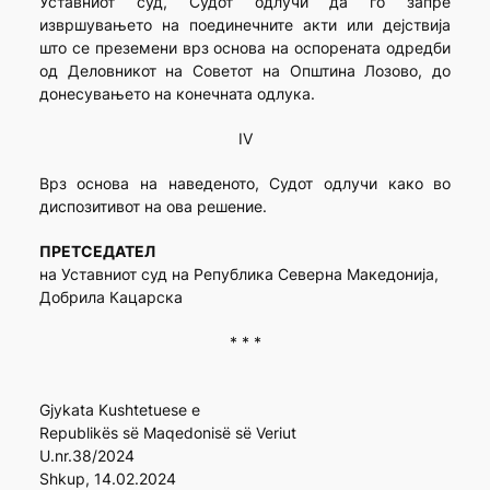
Уставниот суд, Судот одлучи да го запре
извршувањето на поединечните акти или дејствија
што се преземени врз основа на оспорената одредби
од Деловникот на Советот на Општина Лозово, до
донесувањето на конечната одлука.
IV
Врз основа на наведеното, Судот одлучи како во
диспозитивот на ова решение.
ПРЕТСЕДАТЕЛ
на Уставниот суд на Република Северна Македонија,
Добрила Кацарска
* * *
Gjykata Kushtetuese e
Republikës së Maqedonisë së Veriut
U.nr.38/2024
Shkup, 14.02.2024