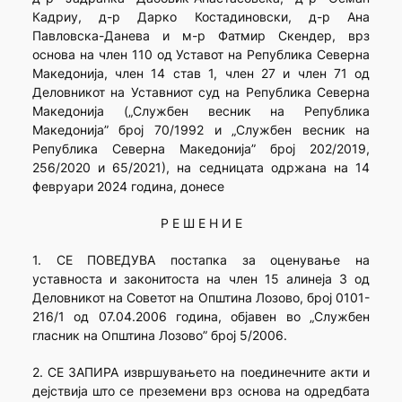
Кадриу, д-р Дарко Костадиновски, д-р Ана
Павловска-Данева и м-р Фатмир Скендер, врз
основа на член 110 од Уставот на Република Северна
Македонија, член 14 став 1, член 27 и член 71 од
Деловникот на Уставниот суд на Република Северна
Македонија („Службен весник на Република
Македонија” број 70/1992 и „Службен весник на
Република Северна Македонија” број 202/2019,
256/2020 и 65/2021), на седницата одржана на 14
февруари 2024 година, донесе
Р Е Ш Е Н И Е
1. СЕ ПОВЕДУВА постапка за оценување на
уставноста и законитоста на член 15 алинеја 3 од
Деловникот на Советот на Општина Лозово, број 0101-
216/1 од 07.04.2006 година, објавен во „Службен
гласник на Општина Лозово” број 5/2006.
2. СЕ ЗАПИРА извршувањето на поединечните акти и
дејствија што се преземени врз основа на одредбата