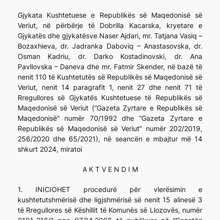
Gjykata Kushtetuese e Republikës së Maqedonisë së
Veriut, në përbërje të Dobrilla Kacarska, kryetare e
Gjykatës dhe gjykatësve Naser Ajdari, mr. Tatjana Vasiq –
Bozaxhieva, dr. Jadranka Daboviq – Anastasovska, dr.
Osman Kadriu, dr. Darko Kostadinovski, dr. Ana
Pavllovska – Daneva dhe mr. Fatmir Skender, në bazë të
nenit 110 të Kushtetutës së Republikës së Maqedonisë së
Veriut, nenit 14 paragrafit 1, nenit 27 dhe nenit 71 të
Rregullores së Gjykatës Kushtetuese të Republikës së
Maqedonisë së Veriut (“Gazeta Zyrtare e Republikës së
Maqedonisë” numër 70/1992 dhe “Gazeta Zyrtare e
Republikës së Maqedonisë së Veriut” numër 202/2019,
256/2020 dhe 65/2021), në seancën e mbajtur më 14
shkurt 2024, miratoi
A K T V E N D I M
1. INICIOHET procedurë për vlerësimin e
kushtetutshmërisë dhe ligjshmërisë së nenit 15 alinesë 3
të Rregullores së Këshillit të Komunës së Llozovës, numër