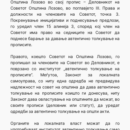
Општина Лозово во свој пропис – Деловникот на
Советот Општина Лозово, во поглавјето III. Права и
должности на членовите на Советот, точка 3.
Покренување иницијативи и поднесување предлози,
го уредил член 15 алинеја 3, според кој член на
Советот има право на седниците на Советот да
поднесе барање за давање автентично толкување на
прописите.
Правото, коешто Советот на Општина Лозово, го
пропишал за членовите на Советот во Деловникот, е
поврзано со институтот „автентично толкување на
прописите”. Меѓутоа, Законот за локалната
самоуправа, со ниту една одредба не предвидува
надлежност на совет на општина да дава автентично
толкување на прописите коишто ги донесува, ниту
Законот дава овластување на општините да можат, во
своите прописи (деловник или статут), да уредат
одредби за автентично толкување на општи акти.
Органите на локалната власт можат да го
употребуваат институтот автентично толкување само