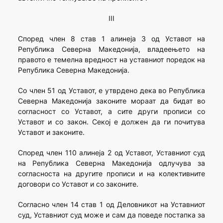
III
Според член 8 став 1 алинеја 3 од Уставот на
Република Северна Македонија, владеењето на
правото е темелна вредност на уставниот поредок на
Република Северна Македонија.
Со член 51 од Уставот, е утврдено дека во Република
Северна Македонија законите мораат да бидат во
согласност со Уставот, а сите други прописи со
Уставот и со закон. Секој е должен да ги почитува
Уставот и законите.
Според член 110 алинеја 2 од Уставот, Уставниот суд
на Република Северна Македонија одлучува за
согласноста на другите прописи и на колективните
договори со Уставот и со законите.
Согласно член 14 став 1 од Деловникот на Уставниот
суд, Уставниот суд може и сам да поведе постапка за