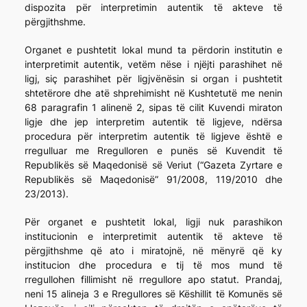
dispozita për interpretimin autentik të akteve të
përgjithshme.
Organet e pushtetit lokal mund ta përdorin institutin e
interpretimit autentik, vetëm nëse i njëjti parashihet në
ligj, siç parashihet për ligjvënësin si organ i pushtetit
shtetërore dhe atë shprehimisht në Kushtetutë me nenin
68 paragrafin 1 alinenë 2, sipas të cilit Kuvendi miraton
ligje dhe jep interpretim autentik të ligjeve, ndërsa
procedura për interpretim autentik të ligjeve është e
rregulluar me Rregulloren e punës së Kuvendit të
Republikës së Maqedonisë së Veriut (“Gazeta Zyrtare e
Republikës së Maqedonisë” 91/2008, 119/2010 dhe
23/2013).
Për organet e pushtetit lokal, ligji nuk parashikon
institucionin e interpretimit autentik të akteve të
përgjithshme që ato i miratojnë, në mënyrë që ky
institucion dhe procedura e tij të mos mund të
rregullohen fillimisht në rregullore apo statut. Prandaj,
neni 15 alineja 3 e Rregullores së Këshillit të Komunës së