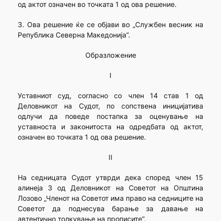
од актот означен во точката 1 од ова решение.
3. Ова решение ќе се објави во „Службен весник на
Република Северна Македонија”.
Образложение
I
Уставниот суд, согласно со член 14 став 1 од
Деловникот на Судот, по сопствена иницијатива
одлучи да поведе постапка за оценување на
уставноста и законитоста на одредбата од актот,
означен во точката 1 од ова решение.
II
На седницата Судот утврди дека според член 15
алинеја 3 од Деловникот на Советот на Општина
Лозово „Членот на Советот има право на седниците на
Советот да поднесува барање за давање на
автентично толкување на прописите”.