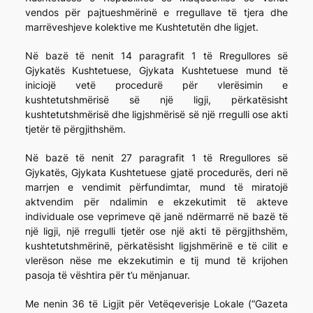
vendos për pajtueshmërinë e rregullave të tjera dhe
marrëveshjeve kolektive me Kushtetutën dhe ligjet.
Në bazë të nenit 14 paragrafit 1 të Rregullores së
Gjykatës Kushtetuese, Gjykata Kushtetuese mund të
iniciojë vetë procedurë për vlerësimin e
kushtetutshmërisë së një ligji, përkatësisht
kushtetutshmërisë dhe ligjshmërisë së një rregulli ose akti
tjetër të përgjithshëm.
Në bazë të nenit 27 paragrafit 1 të Rregullores së
Gjykatës, Gjykata Kushtetuese gjatë procedurës, deri në
marrjen e vendimit përfundimtar, mund të miratojë
aktvendim për ndalimin e ekzekutimit të akteve
individuale ose veprimeve që janë ndërmarrë në bazë të
një ligji, një rregulli tjetër ose një akti të përgjithshëm,
kushtetutshmërinë, përkatësisht ligjshmërinë e të cilit e
vlerëson nëse me ekzekutimin e tij mund të krijohen
pasoja të vështira për t’u mënjanuar.
Me nenin 36 të Ligjit për Vetëqeverisje Lokale (“Gazeta