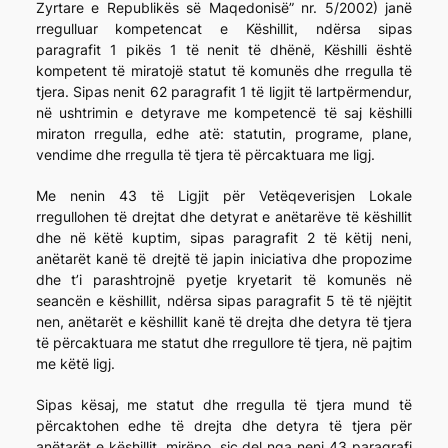
Zyrtare e Republikës së Maqedonisë” nr. 5/2002) janë
rregulluar kompetencat e Këshillit, ndërsa sipas
paragrafit 1 pikës 1 të nenit të dhënë, Këshilli është
kompetent të miratojë statut të komunës dhe rregulla të
tjera. Sipas nenit 62 paragrafit 1 të ligjit të lartpërmendur,
në ushtrimin e detyrave me kompetencë të saj këshilli
miraton rregulla, edhe atë: statutin, programe, plane,
vendime dhe rregulla të tjera të përcaktuara me ligj.
Me nenin 43 të Ligjit për Vetëqeverisjen Lokale
rregullohen të drejtat dhe detyrat e anëtarëve të këshillit
dhe në këtë kuptim, sipas paragrafit 2 të këtij neni,
anëtarët kanë të drejtë të japin iniciativa dhe propozime
dhe t’i parashtrojnë pyetje kryetarit të komunës në
seancën e këshillit, ndërsa sipas paragrafit 5 të të njëjtit
nen, anëtarët e këshillit kanë të drejta dhe detyra të tjera
të përcaktuara me statut dhe rregullore të tjera, në pajtim
me këtë ligj.
Sipas kësaj, me statut dhe rregulla të tjera mund të
përcaktohen edhe të drejta dhe detyra të tjera për
anëtarët e këshillit, mirëpo, siç del nga neni 43 paragrafi