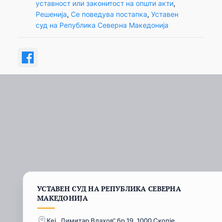
уставност или законитост на општи акти
, 
Решенија
, 
Се поведува постапка
, 
Уставен
суд на Република Северна Македонија
УСТАВЕН СУД НА РЕПУБЛИКА СЕВЕРНА
МАКЕДОНИЈА
Кеј „Димитар Влахов“ бр.19, 1000 Скопје