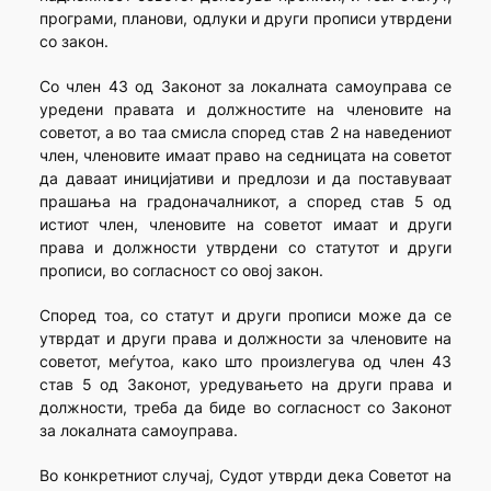
програми, планови, одлуки и други прописи утврдени
со закон.
Со член 43 од Законот за локалната самоуправа се
уредени правата и должностите на членовите на
советот, а во таа смисла според став 2 на наведениот
член, членовите имаат право на седницата на советот
да даваат иницијативи и предлози и да поставуваат
прашања на градоначалникот, а според став 5 од
истиот член, членовите на советот имаат и други
права и должности утврдени со статутот и други
прописи, во согласност со овој закон.
Според тоа, со статут и други прописи може да се
утврдат и други права и должности за членовите на
советот, меѓутоа, како што произлегува од член 43
став 5 од Законот, уредувањето на други права и
должности, треба да биде во согласност со Законот
за локалната самоуправа.
Во конкретниот случај, Судот утврди дека Советот на