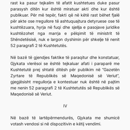
rast ka pasur tejkalim të afatit kushtetues duke pasur
parasysh ditën kur është miratuar akti dhe kur është
publikuar. Për më tepër, fakti që në këtë rast bëhet fjalë
për akte ose rregullore të ashtuquajtura detyruese ose të
kushtëzuara, hyrja në fuqi dhe sjellja e pasojave juridike
kushtëzohet nga marrja e pëlqimit të ministrit të
Shëndetësisë, nuk e largon dyshimin për shkelje të nenit
52 paragrafi 2 të Kushtetutës.
Në bazë të gjendjes faktike të paraqitur dhe konstatuar,
Gjykata vlerësoi se është tejkaluar afati i paraparë me
Kushtetutë prej shtatë ditësh për publikim në “Gazetën
Zyrtare të Republikës së Maqedonisë së Veriut”,
gjegjësisht rregullorja e kontestuar nuk është në pajtim
me nenin 52 paragrafi 2 të Kushtetutës së Republikës së
Maqedonisë së Veriut.
IV
Në bazë të lartëpërmendurës, Gjykata me shumicë
votash vendosi si në dispozitivin e këtij vendimi.