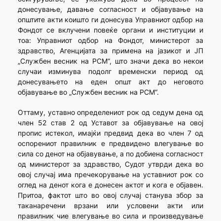
донесување, давање согласност и објавување на
општите акти коишто ги донесува Управниот одбор на
Фондот се вклучени повеќе органи и институции и
тоа: Управниот одбор на Фондот, министерот за
здравство, Агенцијата за примена на јазикот и ЈП
„Службен весник на РСМ“, што значи дека во некои
случаи изминува подолг временски период од
донесувањето на еден општ акт до неговото
објавување во „Службен весник на РСМ“.
Оттаму, уставно определениот рок од седум дена од
член 52 став 2 од Уставот за објавување на овој
пропис истекол, имајќи предвид дека во член 7 од
оспорениот правилник е предвидено влегување во
сила со денот на објавување, а по добиена согласност
од министерот за здравство, Судот утврди дека во
овој случај има пречекорување на уставниот рок со
оглед на денот кога е донесен актот и кога е објавен.
Притоа, фактот што во овој случај станува збор за
таканаречени врзани или условени акти или
правилник чие влегување во сила и произведување