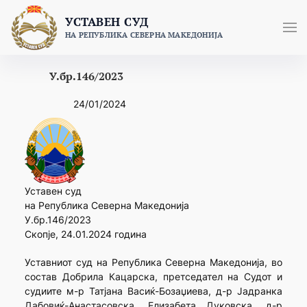
Skip
УСТАВЕН СУД
to
НА РЕПУБЛИКА СЕВЕРНА МАКЕДОНИЈА
content
У.бр.146/2023
24/01/2024
Уставен суд
на Република Северна Македонија
У.бр.146/2023
Скопје, 24.01.2024 година
Уставниот суд на Република Северна Македонија, во
состав Добрила Кацарска, претседател на Судот и
судиите м-р Татјана Васиќ-Бозаџиева, д-р Јадранка
Дабовиќ-Анастасовска, Елизабета Дуковска, д-р