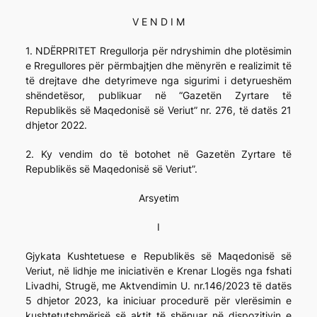
V E N D I M
1. NDËRPRITET Rregullorja për ndryshimin dhe plotësimin
e Rregullores për përmbajtjen dhe mënyrën e realizimit të
të drejtave dhe detyrimeve nga sigurimi i detyrueshëm
shëndetësor, publikuar në “Gazetën Zyrtare të
Republikës së Maqedonisë së Veriut” nr. 276, të datës 21
dhjetor 2022.
2. Ky vendim do të botohet në Gazetën Zyrtare të
Republikës së Maqedonisë së Veriut”.
Arsyetim
I
Gjykata Kushtetuese e Republikës së Maqedonisë së
Veriut, në lidhje me iniciativën e Krenar Llogës nga fshati
Livadhi, Strugë, me Aktvendimin U. nr.146/2023 të datës
5 dhjetor 2023, ka iniciuar procedurë për vlerësimin e
kushtetutshmërisë së aktit të shënuar në dispozitivin e