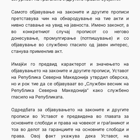
Самото објавување на законите и другите прописи
претставува чин на обнародување на тие акти и
нивно ставање на увид на јавноста. Имено законот, а
во конкретниот случај прописот со негово
донесување, промулгирање (потпишување) и со
објавување во службено гласило од јавен интерес,
станува применлив акт.
Имајќи го предвид карактерот и значењето на
објавувањето на законите и другите прописи, Уставот
на Република Северна Македонија утврдил обврска,
но и рок тие да се објавуваат во „Службен весник на
Република Северна Македонија” како службено
гласило на Републиката.
Одредбата за објавувањето на законите и другите
прописи во Уставот е предвидена во главата за
основните слободи и права на човекот и граѓанинот и
тоа во делот за гаранциите на основните слободи и
права. Овој факт укажува дека Уставот, на