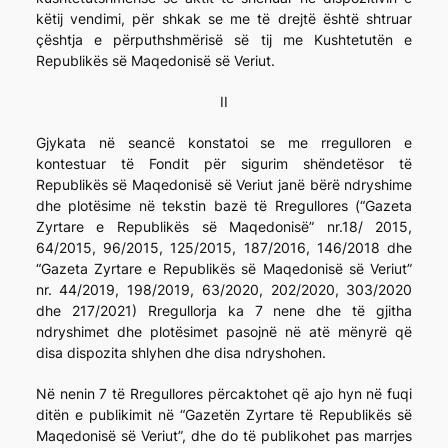
këtij vendimi, për shkak se me të drejtë është shtruar
çështja e përputhshmërisë së tij me Kushtetutën e
Republikës së Maqedonisë së Veriut.
II
Gjykata në seancë konstatoi se me rregulloren e
kontestuar të Fondit për sigurim shëndetësor të
Republikës së Maqedonisë së Veriut janë bërë ndryshime
dhe plotësime në tekstin bazë të Rregullores (“Gazeta
Zyrtare e Republikës së Maqedonisë” nr.18/ 2015,
64/2015, 96/2015, 125/2015, 187/2016, 146/2018 dhe
“Gazeta Zyrtare e Republikës së Maqedonisë së Veriut”
nr. 44/2019, 198/2019, 63/2020, 202/2020, 303/2020
dhe 217/2021) Rregullorja ka 7 nene dhe të gjitha
ndryshimet dhe plotësimet pasojnë në atë mënyrë që
disa dispozita shlyhen dhe disa ndryshohen.
Në nenin 7 të Rregullores përcaktohet që ajo hyn në fuqi
ditën e publikimit në “Gazetën Zyrtare të Republikës së
Maqedonisë së Veriut”, dhe do të publikohet pas marrjes