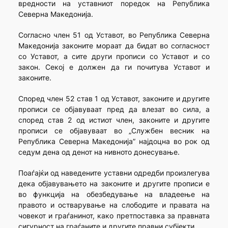
вредности на уставниот поредок на Република
Северна Македонија.
Согласно член 51 од Уставот, во Република Северна
Македонија законите мораат да бидат во согласност
со Уставот, а сите други прописи со Уставот и со
закон. Секој е должен да ги почитува Уставот и
законите.
Според член 52 став 1 од Уставот, законите и другите
прописи се објавуваат пред да влезат во сила, а
според став 2 од истиот член, законите и другите
прописи се објавуваат во „Службен весник на
Република Северна Македонија” најдоцна во рок од
седум дена од денот на нивното донесување.
Поаѓајќи од наведените уставни одредби произлегува
дека објавувањето на законите и другите прописи е
во функција на обезбедување на владеење на
правото и остварување на слободите и правата на
човекот и граѓанинот, како претпоставка за правната
сигурност на граѓаните и другите правни субјекти.