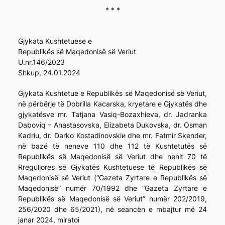
* * *
Gjykata Kushtetuese e
Republikës së Maqedonisë së Veriut
U.nr.146/2023
Shkup, 24.01.2024
Gjykata Kushtetue e Republikës së Maqedonisë së Veriut,
në përbërje të Dobrilla Kacarska, kryetare e Gjykatës dhe
gjykatësve mr. Tatjana Vasiq-Bozaxhieva, dr. Jadranka
Daboviq – Anastasovska, Elizabeta Dukovska, dr. Osman
Kadriu, dr. Darko Kostadinovskiи dhe mr. Fatmir Skender,
në bazë të neneve 110 dhe 112 të Kushtetutës së
Republikës së Maqedonisë së Veriut dhe nenit 70 të
Rregullores së Gjykatës Kushtetuese të Republikës së
Maqedonisë së Veriut (“Gazeta Zyrtare e Republikës së
Maqedonisë” numër 70/1992 dhe “Gazeta Zyrtare e
Republikës së Maqedonisë së Veriut” numër 202/2019,
256/2020 dhe 65/2021), në seancën e mbajtur më 24
janar 2024, miratoi