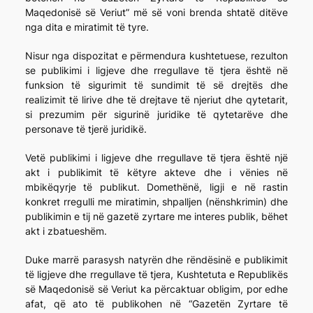
Maqedonisë së Veriut” më së voni brenda shtatë ditëve
nga dita e miratimit të tyre.
Nisur nga dispozitat e përmendura kushtetuese, rezulton
se publikimi i ligjeve dhe rregullave të tjera është në
funksion të sigurimit të sundimit të së drejtës dhe
realizimit të lirive dhe të drejtave të njeriut dhe qytetarit,
si prezumim për sigurinë juridike të qytetarëve dhe
personave të tjerë juridikë.
Vetë publikimi i ligjeve dhe rregullave të tjera është një
akt i publikimit të këtyre akteve dhe i vënies në
mbikëqyrje të publikut. Domethënë, ligji e në rastin
konkret rregulli me miratimin, shpalljen (nënshkrimin) dhe
publikimin e tij në gazetë zyrtare me interes publik, bëhet
akt i zbatueshëm.
Duke marrë parasysh natyrën dhe rëndësinë e publikimit
të ligjeve dhe rregullave të tjera, Kushtetuta e Republikës
së Maqedonisë së Veriut ka përcaktuar obligim, por edhe
afat, që ato të publikohen në “Gazetën Zyrtare të