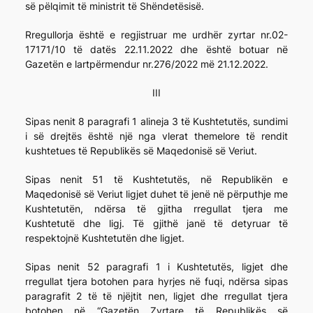
së pëlqimit të ministrit të Shëndetësisë.
Rregullorja është e regjistruar me urdhër zyrtar nr.02-
17171/10 të datës 22.11.2022 dhe është botuar në
Gazetën e lartpërmendur nr.276/2022 më 21.12.2022.
III
Sipas nenit 8 paragrafi 1 alineja 3 të Kushtetutës, sundimi
i së drejtës është një nga vlerat themelore të rendit
kushtetues të Republikës së Maqedonisë së Veriut.
Sipas nenit 51 të Kushtetutës, në Republikën e
Maqedonisë së Veriut ligjet duhet të jenë në përputhje me
Kushtetutën, ndërsa të gjitha rregullat tjera me
Kushtetutë dhe ligj. Të gjithë janë të detyruar të
respektojnë Kushtetutën dhe ligjet.
Sipas nenit 52 paragrafi 1 i Kushtetutës, ligjet dhe
rregullat tjera botohen para hyrjes në fuqi, ndërsa sipas
paragrafit 2 të të njëjtit nen, ligjet dhe rregullat tjera
botohen në “Gazetën Zyrtare të Republikës së