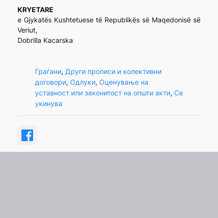
KRYETARE
e Gjykatës Kushtetuese të Republikës së Maqedonisë së
Veriut,
Dobrilla Kacarska
Граѓани
, 
Други прописи и колективни
договори
, 
Одлуки
, 
Оценување на
уставност или законитост на општи акти
, 
Се
укинува