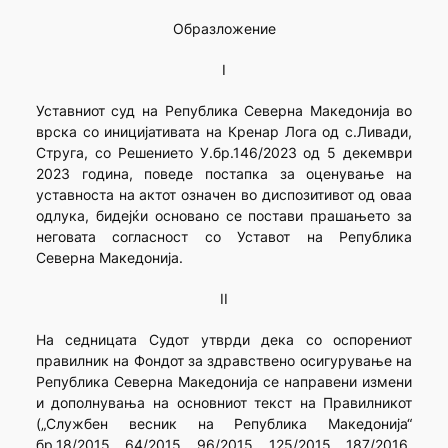
Образложение
I
Уставниот суд на Република Северна Македонија во
врска со иницијативата на Кренар Лога од с.Ливади,
Струга, со Решението У.бр.146/2023 од 5 декември
2023 година, поведе постапка за оценување на
уставноста на актот означен во диспозитивот од оваа
одлука, бидејќи основано се постави прашањето за
неговата согласност со Уставот на Република
Северна Македонија.
II
На седницата Судот утврди дека со оспорениот
правилник на Фондот за здравствено осигурување на
Република Северна Македонија се направени измени
и дополнувања на основниот текст на Правилникот
(„Службен весник на Република Македонија“
бр.18/2015, 64/2015, 96/2015, 125/2015, 187/2016,