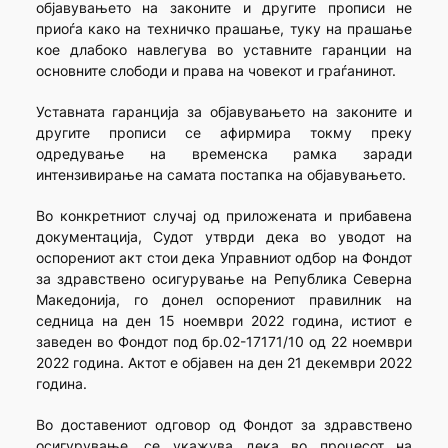
објавувањето на законите и другите прописи не
приоѓа како на техничко прашање, туку на прашање
кое длабоко навлегува во уставните гаранции на
основните слободи и права на човекот и граѓанинот.
Уставната гаранција за објавувањето на законите и
другите прописи се афирмира токму преку
одредување на временска рамка заради
интензивирање на самата постапка на објавувањето.
Во конкретниот случај од приложената и прибавена
документација, Судот утврди дека во уводот на
оспорениот акт стои дека Управниот одбор на Фондот
за здравствено осигурување на Република Северна
Македонија, го донел оспорениот правилник на
седница на ден 15 ноември 2022 година, истиот е
заведен во Фондот под бр.02-17171/10 од 22 ноември
2022 година. Актот е објавен на ден 21 декември 2022
година.
Во доставениот одговор од Фондот за здравствено
осигурување, се укажува дека во процесот на