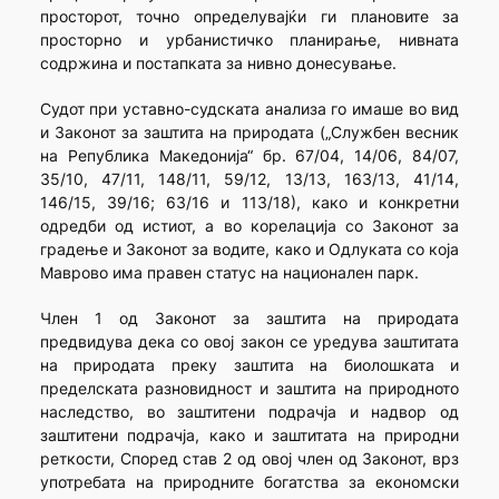
просторот, точно определувајќи ги плановите за
просторно и урбанистичко планирање, нивната
содржина и постапката за нивно донесување.
Судот при уставно-судската анализа го имаше во вид
и Законот за заштита на природата („Службен весник
на Република Македонија“ бр. 67/04, 14/06, 84/07,
35/10, 47/11, 148/11, 59/12, 13/13, 163/13, 41/14,
146/15, 39/16; 63/16 и 113/18), како и конкретни
одредби од истиот, а во корелација со Законот за
градење и Законот за водите, како и Одлуката со која
Маврово има правен статус на национален парк.
Член 1 од Законот за заштита на природата
предвидува дека со овој закон се уредува заштитата
на природата преку заштита на биолошката и
пределската разновидност и заштита на природното
наследство, во заштитени подрачја и надвор од
заштитени подрачја, како и заштитата на природни
реткости, Според став 2 од овој член од Законот, врз
употребата на природните богатства за економски