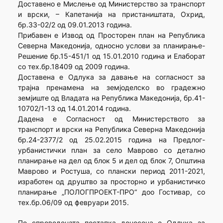
Доставено е Мислењe од Министерство за транспорт
и врски, – Капетанија на пристаништата, Охрид,
бр.33-02/2 од 09.01.2013 година.
Прибавен е Извод од Просторен план на Република
Северна Македонија, односно услови за планирање-
Решение бр.15-451/1 од 15.01.2010 година и Елаборат
со тех.бр.18409 од 2009 година.
Доставена е Одлука за давање на согласност за
трајна пренамена на земјоделско во градежно
земјиште од Владата на Република Македонија, бр.41-
10702/1-13 од 14.01.2014 година.
Дадена е Согласност од Министерството за
транспорт и врски на Република Северна Македонија
бр.24-2377/2 од 25.02.2015 година на Предлог-
урбанистички план за село Маврово со детално
планирање на дел од блок 5 и дел од блок 7, Општина
Маврово и Ростуша, со плански период 2011-2021,
изработен од друштво за просторно и урбанистичко
планирање „ПОЛОГПРОЕКТ-ПРО“ доо Гостивар, со
тех.бр.06/09 од февруари 2015.
По спроведената постапка донесена е Одлука за