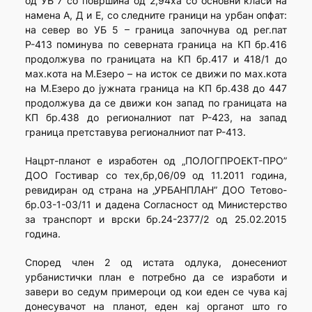
од УБ 7 со површина од 2,94ха со основни класи на
намена А, Д и Е, со следните граници на урбан опфат:
на север во УБ 5 – граница започнува од рег.пат
Р-413 поминува по северната граница на КП бр.416
продолжува по границата на КП бр.417 и 418/1 до
мах.кота на М.Езеро – на исток се движи по мах.кота
на М.Езеро до јужната граница на КП бр.438 до 447
продолжува да се движи кон запад по границата на
КП бр.438 до регионалниот пат Р-423, на запад
граница претставува регионалниот пат Р-413.
Нацрт-планот е изработен од „ПОЛОГПРОЕКТ-ПРО”
ДОО Гостивар со тех,бр,06/09 од 11.2011 година,
ревидиран од страна на „УРБАНПЛАН” ДОО Тетово-
бр.03-1-03/11 и дадена Согласност од Министерство
за транспорт и врски бр.24-2377/2 од 25.02.2015
година.
Според член 2 од истата одлука, донесениот
урбанистички план е потребно да се изработи и
завери во седум примероци од кои еден се чува кај
донесувачот на планот, еден кај органот што го