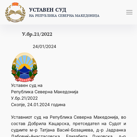
Skip
УСТАВЕН СУД
to
НА РЕПУБЛИКА СЕВЕРНА МАКЕДОНИЈА
content
У.бр.21/2022
24/01/2024
Уставен суд на
Република Северна Македонија
У.бр.21/2022
Скопје, 24.01.2024 година
Уставниот суд на Република Северна Македонија, во
состав Добрила Кацарска, претседател на Судот и
судиите м-р Татјана Васиќ-Бозаџиева, д-р Јадранка
Дабовиќ-Анастасовска, Елизабета Дуковска, д-р