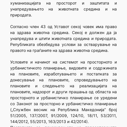
хуманизацијата на просторот и заштитата и
унапредувањето на животната средина и на
природата.
Согласно член 43 од Уставот секој човек има право
на здрава животна средина. Секој е должен да ја
унапредува и штити животната средина и природата.
Републиката обезбедува услови за остварување на
правото на граѓаните на здрава животна средина.
Условите и начинот на системот на просторното и
урбанистичкото планирање, видовите и содржината
на плановите, изработувањето и постапката за
донесување на плановите, спроведувањето на
плановите и следењето на реализацијата на
плановите, надзорот и други прашања од областа на
просторното и урбанистичко планирање се уредени
со Законот за просторно и урбанистичко планирање
(„Службен весник на Република Македонија” број
51/2005, 137/2007, 91/2009, 124/10, 18/11, 53/2011,
144/2012, 55/2013, 163/2013 и 42/2014).