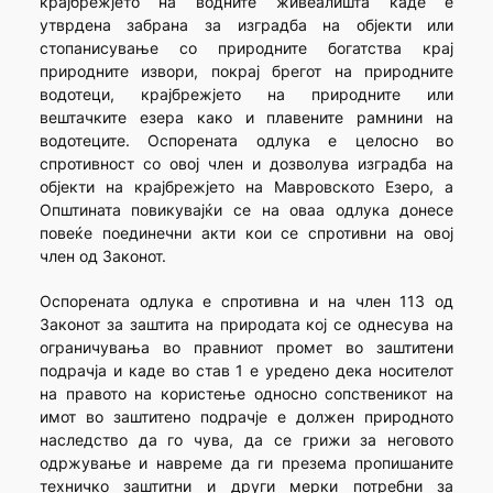
крајбрежјето на водните живеалишта каде е
утврдена забрана за изградба на објекти или
стопанисување со природните богатства крај
природните извори, покрај брегот на природните
водотеци, крајбрежјето на природните или
вештачките езера како и плавените рамнини на
водотеците. Оспорената одлука е целосно во
спротивност со овој член и дозволува изградба на
објекти на крајбрежјето на Мавровското Езеро, а
Општината повикувајќи се на оваа одлука донесе
повеќе поединечни акти кои се спротивни на овој
член од Законот.
Оспорената одлука е спротивна и на член 113 од
Законот за заштита на природата кој се однесува на
ограничувања во правниот промет во заштитени
подрачја и каде во став 1 е уредено дека носителот
на правото на користење односно сопственикот на
имот во заштитено подрачје е должен природното
наследство да го чува, да се грижи за неговото
одржување и навреме да ги презема пропишаните
техничко заштитни и други мерки потребни за