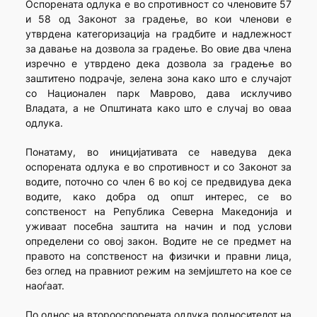
Оспорената одлука е во спротивност со членовите 57
и 58 од Законот за градење, во кои членови е
утврдена категоризација на градбите и надлежност
за давање на дозвола за градење. Во овие два члена
изречно е утврдено дека дозвола за градење во
заштитено подрачје, зелена зона како што е случајот
со Национален парк Маврово, дава исклучиво
Владата, а не Општината како што е случај во оваа
одлука.
Понатаму, во иницијативата се наведува дека
оспорената одлука е во спротивност и со Законот за
водите, поточно со член 6 во кој се предвидува дека
водите, како добра од општ интерес, се во
сопственост на Република Северна Македонија и
уживаат посебна заштита на начин и под услови
определени со овој закон. Водите не се предмет на
правото на сопственост на физички и правни лица,
без оглед на правниот режим на земјиштето на кое се
наоѓаат.
По однос на второоспорената одлука подносителот на