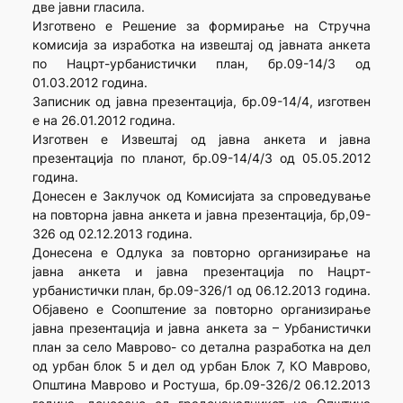
две јавни гласила.
Изготвено е Решение за формирање на Стручна
комисија за изработка на извештај од јавната анкета
по Нацрт-урбанистички план, бр.09-14/3 од
01.03.2012 година.
Записник од јавна презентација, бр.09-14/4, изготвен
е на 26.01.2012 година.
Изготвен е Извештај од јавна анкета и јавна
презентација по планот, бр.09-14/4/3 од 05.05.2012
година.
Донесен е Заклучок од Комисијата за спроведување
на повторна јавна анкета и јавна презентација, бр,09-
326 од 02.12.2013 година.
Донесена е Одлука за повторно организирање на
јавна анкета и јавна презентација по Нацрт-
урбанистички план, бр.09-326/1 од 06.12.2013 година.
Објавено е Соопштение за повторно организирање
јавна презентација и јавна анкета за – Урбанистички
план за село Маврово- со детална разработка на дел
од урбан блок 5 и дел од урбан Блок 7, КО Маврово,
Општина Маврово и Ростуша, бр.09-326/2 06.12.2013