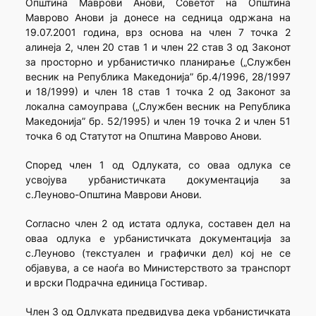
Општина Маврови Анови, Советот на Општина
Маврово Анови ја донесе на седница одржана на
19.07.2001 година, врз основа на член 7 точка 2
алинеја 2, член 20 став 1 и член 22 став 3 од Законот
за просторно и урбанистичко планирање („Службен
весник на Република Македонија” бр.4/1996, 28/1997
и 18/1999) и член 18 став 1 точка 2 од Законот за
локална самоуправа („Службен весник на Република
Македонија” бр. 52/1995) и член 19 точка 2 и член 51
точка 6 од Статутот на Општина Маврово Анови.
Според член 1 од Одлуката, со оваа одлука се
усвојува урбанистичката документација за
с.Леуново-Општина Маврови Анови.
Согласно член 2 од истата одлука, составен дел на
оваа одлука е урбанистичката документација за
с.Леуново (текстуален и графички дел) кој не се
објавува, а се наоѓа во Министерството за транспорт
и врски Подрачна единица Гостивар.
Член 3 од Одлуката предвидува дека урбанистичката