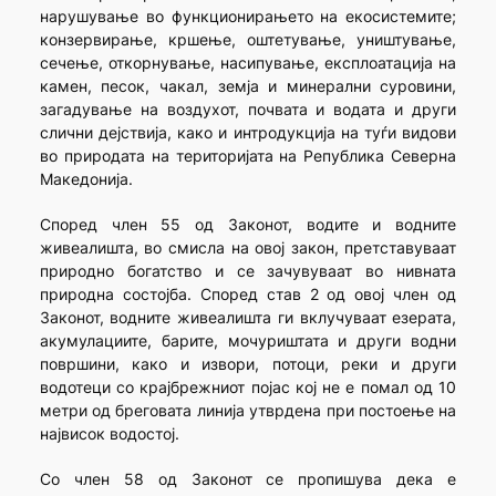
нарушување во функционирањето на екосистемите;
конзервирање, кршење, оштетување, уништување,
сечење, откорнување, насипување, експлоатација на
камен, песок, чакал, земја и минерални суровини,
загадување на воздухот, почвата и водата и други
слични дејствија, како и интродукција на туѓи видови
во природата на територијата на Република Северна
Македонија.
Според член 55 од Законот, водите и водните
живеалишта, во смисла на овој закон, претставуваат
природно богатство и се зачувуваат во нивната
природна состојба. Според став 2 од овој член од
Законот, водните живеалишта ги вклучуваат езерата,
акумулациите, барите, мочуриштата и други водни
површини, како и извори, потоци, реки и други
водотеци со крајбрежниот појас кој не е помал од 10
метри од бреговата линија утврдена при постоење на
највисок водостој.
Со член 58 од Законот се пропишува дека е