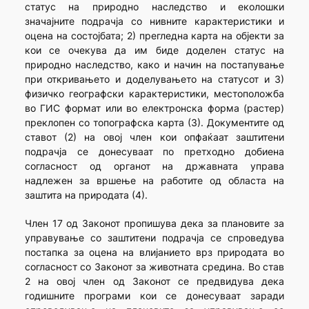
статус на природно наследство и еколошки
значајните подрачја со нивните карактеристики и
оцена на состојбата; 2) прегледна карта на објекти за
кои се очекува да им биде доделен статус на
природно наследство, како и начин на постапување
при откривањето и доделувањето на статусот и 3)
физичко географски карактеристики, местоположба
во ГИС формат или во електронска форма (растер)
преклопен со топографска карта (3). Документите од
ставoт (2) на овој член кои опфаќаат заштитени
подрачја се донесуваат по претходно добиена
согласност од органот на државната управа
надлежен за вршење на работите од областа на
заштита на природата (4).
Член 17 од Законот пропишува дека за плановите за
управување со заштитени подрачја се спроведува
постапка за оцена на влијанието врз природата во
согласност со Законот за животнатa средина. Во став
2 на овој член од Законот се предвидува дека
годишните програми кои се донесуваат заради