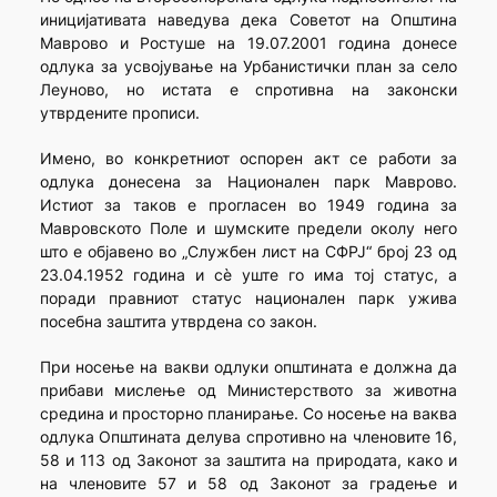
иницијативата наведува дека Советот на Општина
Маврово и Ростуше на 19.07.2001 година донесе
одлука за усвојување на Урбанистички план за село
Леуново, но истата е спротивна на законски
утврдените прописи.
Имено, во конкретниот оспорен акт се работи за
одлука донесена за Национален парк Маврово.
Истиот за таков е прогласен во 1949 година за
Мавровското Поле и шумските предели околу него
што е објавено во „Службен лист на СФРЈ“ број 23 од
23.04.1952 година и сè уште го има тој статус, а
поради правниот статус национален парк ужива
посебна заштита утврдена со закон.
При носење на вакви одлуки општината е должна да
прибави мислење од Министерството за животна
средина и просторно планирање. Со носење на ваква
одлука Општината делува спротивно на членовите 16,
58 и 113 од Законот за заштита на природата, како и
на членовите 57 и 58 од Законот за градење и