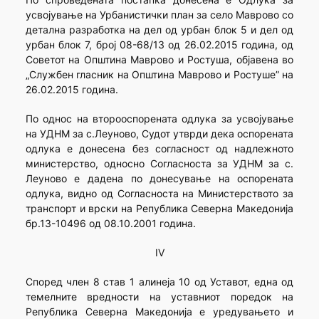
усвојување на Урбанистички план за село Маврово со
детална разработка на дел од урбан блок 5 и дел од
урбан блок 7, број 08-68/13 од 26.02.2015 година, од
Советот на Општина Маврово и Ростуша, објавена во
„Службен гласник на Општина Маврово и Ростуше” на
26.02.2015 година.
По однос на второоспорената одлука за усвојување
на УДНМ за с.Леуново, Судот утврди дека оспорената
одлука е донесена без согласност од надлежното
министерство, односно Согласноста за УДНМ за с.
Леуново е дадена по донесување на оспорената
одлука, видно од Согласноста на Министерството за
транспорт и врски на Република Северна Македонија
бр.13-10496 од 08.10.2001 година.
IV
Според член 8 став 1 алинеја 10 од Уставот, една од
темелните вредности на уставниот поредок на
Република Северна Македонија е уредувањето и