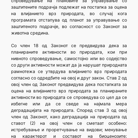
спроведување на плановите за управување со
заштитените подрачја подлежат на постапка за оцена
на влијанието врз природата, во случај кога
програмата отстапува од планот за управување со
заштитеното подрачје, во согласност со Законот за
животна средина.
Со член 18 од Законот се предвидува дека за
планираните активности во природата, кои при
нивното спроведување, самостојно или во содејство
со други активности можат да ја нарушат природната
рамнотежа се утврдува влијанието врз природата
согласно сo одредбите на овој и друг закон. Став 2 од
овој член од Законот предвидува дека постапката за
оцена на влијанието врз природата за планираните
активности во природата се спроведува со цел да се
избегне или да се сведe на најмала мера
деградaцијата на природата. Според став 3 од овој
член од Законот, како деградација на природата од
ставoт (2) на овој член се сметаат особено:
истребување и проретчување на видови; менување
на карактерот и составот на биоценозите;