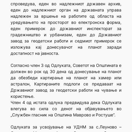
спроведува, еден во надлежниот државен архив,
еден до надлежниот орган на државната управа
надлежен за вршење на работите од областа на
уредувањето на просторот во електронска форма,
еден примерок до државниот инспекторат за
градежништво и урбанизам, еден до Државниот
завод за геодетски работи и седмиот примерок се
изложува кај донесувачот на планот заради
достапност на јавноста.
Согласно член 3 од Одлуката, Советот на Општината е
должен во рок од 30 дена од донесување на планот
да обезбеди картирање на планот на хамер или
астралон, Картираните подлоги се предаваат на
Државниот завод за геодетски работи на чување и
користење.
Член 4 од истата одлука предвидува дека Одлуката
влегува во сила со денот на објавувањето во
„Службен гласник на Општина Маврово и Ростуше”.
Одлуката за усвојување на УДНМ за с.Леуново –