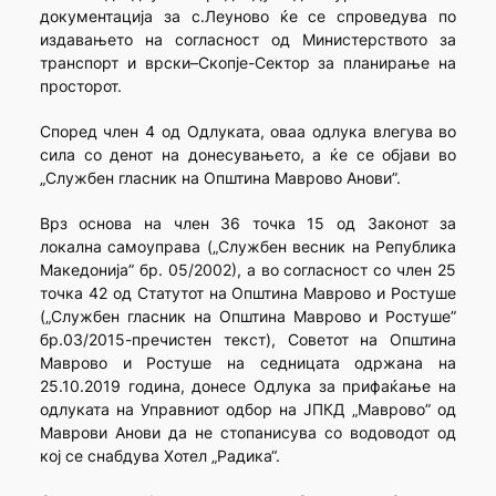
документација за с.Леуново ќе се спроведува по
издавањето на согласност од Министерството за
транспорт и врски–Скопје-Сектор за планирање на
просторот.
Според член 4 од Одлуката, оваа одлука влегува во
сила со денот на донесувањето, а ќе се објави во
„Службен гласник на Општина Маврово Анови”.
Врз основа на член 36 точка 15 од Законот за
локална самоуправа („Службен весник на Република
Македонија” бр. 05/2002), а во согласност со член 25
точка 42 од Статутот на Општина Маврово и Ростуше
(„Службен гласник на Општина Маврово и Ростуше”
бр.03/2015-пречистен текст), Советот на Општина
Маврово и Ростуше на седницата одржана на
25.10.2019 година, донесе Одлука за прифаќање на
одлуката на Управниот одбор на ЈПКД „Маврово” од
Маврови Анови да не стопанисува со водоводот од
кој се снабдува Хотел „Радика“.