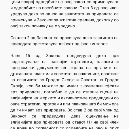
цели покрај одредбите на овој закон се применуваат
и одредбите на посебните закони. Став 3 од овој член
уредува дека во однос на заштитата на природата се
применува и Законот за животна средина, доколку со
овој закон поинаку не е уредено.
Со член 2 од Законот се пропишува дека заштитата на
природата претставува дејност од јавен интерес.
Член 15 од Законот предвидува дека при
подготвување на развојни стратешки, плански и
програмски документи од страна на органите на
државната власт или советите на општините, советите
на општините во Градот Скопје и Cоветот на Градот
Скопје, кои би можеле да имаат значителни ефекти
врз природата, потребно е да се изврши оцена на
влијанијата на мерките и активностите предвидени со
овие стратегии, програми или планови што би можеле
да ги имаат врз природата. Во став 2 од овој член од
Законот се предвидува дека оценување на
влијанијата врз природата од ставот (1) на овој член
се врши во согласност со одредбите на овој и друг