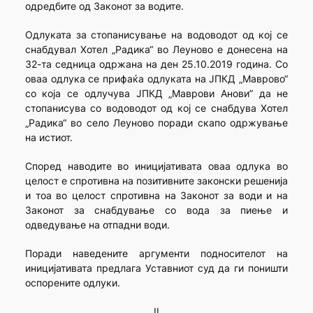
одредбите од Законот за водите.
Одлуката за стопанисување на водоводот од кој се
снабдувал Хотел „Радика“ во Леуново е донесена на
32-та седница одржана на ден 25.10.2019 година. Со
оваа одлука се прифаќа одлуката на ЈПКД „Маврово“
со која се одлучува ЈПКД „Маврови Анови” да не
стопанисува со водоводот од кој се снабдува Хотел
„Радика“ во село Леуново поради скапо одржување
на истиот.
Според наводите во иницијативата оваа одлука во
целост е спротивна на позитивните законски решенија
и тоа во целост спротивна на Законот за води и на
Законот за снабдување со вода за пиење и
одведување на отпадни води.
Поради наведените аргументи подносителот на
иницијативата предлага Уставниот суд да ги поништи
оспорените одлуки.
II