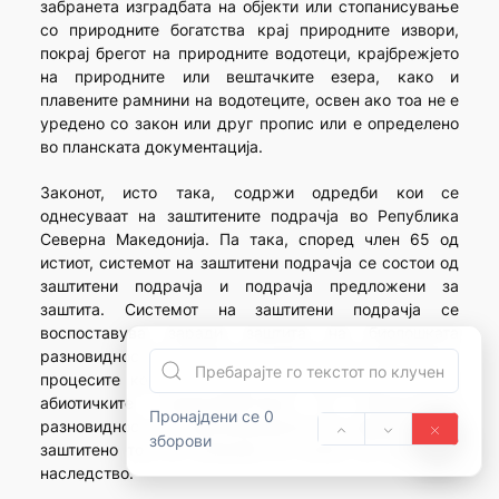
забранета изградбата на објекти или стопанисување
со природните богатства крај природните извори,
покрај брегот на природните водотеци, крајбрежјето
на природните или вештачките езера, како и
плавените рамнини на водотеците, освен ако тоа не е
уредено со закон или друг пропис или е определено
во планската документација.
Законот, исто така, содржи одредби кои се
однесуваат на заштитените подрачја во Република
Северна Македонија. Па така, според член 65 од
истиот, системот на заштитени подрачја се состои од
заштитени подрачја и подрачја предложени за
заштита. Системот на заштитени подрачја се
воспоставува заради заштита на биолошката
разновидност во рамките на природните живеалишта,
процесите кои се случуваат во природата, како и
абиотичките карактеристики и пределската
Пронајдени се 0
разновидност. Со прогласувањето на подрачјето за
зборови
заштитено тоа се стекнува со статус на природно
наследство.