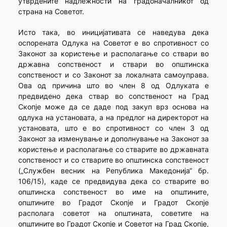
утврдените надлежности на градоначалникот од
страна на Советот.
Исто така, во иницијативата се наведува дека
оспорената Одлука на Советот е во спротивност со
Законот за користење и располагање со ствари во
државна сопственост и ствари во општинска
сопственост и со Законот за локалната самоуправа.
Ова од причина што во член 8 од Одлуката е
предвидено дека ствар во сопственост на Град
Скопје може да се даде под закуп врз основа на
одлука на установата, а на предлог на директорот на
установата, што е во спротивност со член 3 од
Законот за изменување и дополнување на Законот за
користење и располагање со стварите во државната
сопственост и со стварите во општинска сопственост
(„Службен весник на Република Македонија“ бр.
106/15), каде се предвидува дека со стварите во
општинска сопственост во име на општините,
општините во Градот Скопје и Градот Скопје
располага советот на општината, советите на
општините во Градот Скопје и Советот на Град Скопје,