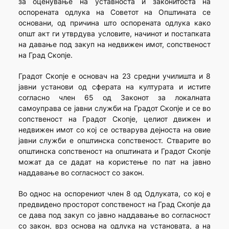
за оценување на уставноста и законитоста на
оспорената одлука на Советот на Општината се
основани, од причина што оспорената одлука како
општ акт ги утврдува условите, начинот и постапката
на давање под закуп на недвижен имот, сопственост
на Град Скопје.
Градот Скопје е основач на 23 средни училишта и 8
јавни установи од сферата на културата и истите
согласно член 65 од Законот за локалната
самоуправа се јавни служби на Градот Скопје и се во
сопственост на Градот Скопје, целиот движен и
недвижен имот со кој се остварува дејноста на овие
јавни служби е општинска сопственост. Стварите во
општинска сопственост на општината и Градот Скопје
можат да се дадат на користење по пат на јавно
наддавање во согласност со закон.
Во однос на оспорениот член 8 од Одлуката, со кој е
предвидено просторот сопственост на Град Скопје да
се дава под закуп со јавно наддавање во согласност
со закон, врз основа на одлука на установата, а на