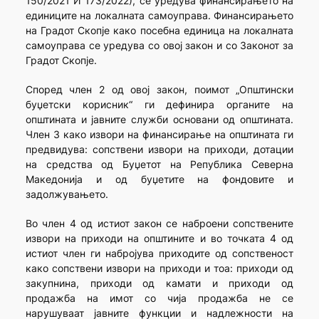
150/2021 И 173/2022), се уредува финансирањето на
единиците на локалната самоуправа. Финансирањето
на Градот Скопје како посебна единица на локалната
самоуправа се уредува со овој закон и со Законот за
Градот Скопје.
Според член 2 од овој закон, поимот „Општински
буџетски корисник“ ги дефинира органите на
општината и јавните служби основани од општината.
Член 3 како извори на финансирање на општината ги
предвидува: сопствени извори на приходи, дотации
на средства од Буџетот на Република Северна
Македонија и од буџетите на фондовите и
задолжувањето.
Во член 4 од истиот закон се наброени сопствените
извори на приходи на општините и во точката 4 од
истиот член ги набројува приходите од сопственост
како сопствени извори на приходи и тоа: приходи од
закупнина, приходи од камати и приходи од
продажба на имот со чија продажба не се
нарушуваат јавните функции и надлежности на