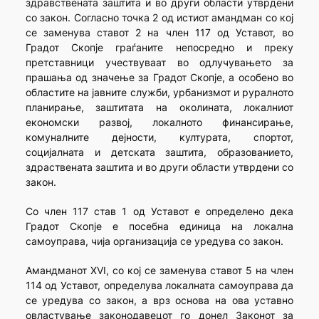
здравствената заштита и во други области утврдени
со закон. Согласно точка 2 од истиот aмандман со кој
се заменува ставот 2 на член 117 од Уставот, во
Градот Скопје граѓаните непосредно и преку
претставници учествуваат во одлучувањето за
прашањa од значење за Градот Скопје, а особено во
областите на јавните служби, урбанизмот и руралното
планирање, заштитата на околината, локалниот
економски развој, локалното финансирање,
комуналните дејности, културата, спортот,
социјалната и детската заштита, образованието,
здраствената заштита и во други области утврдени со
закон.
Со член 117 став 1 од Уставот е определено дека
Градот Скопје е посебна единица на локална
самоуправа, чија организација се уредува со закон.
Амандманот XVI, со кој се заменува ставот 5 на член
114 од Уставот, определува локалната самоуправа да
се уредува со закон, а врз основа на ова уставно
овластување законодавецот го донел Законот за