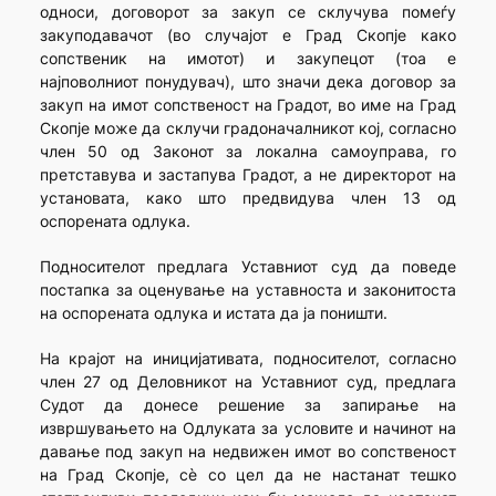
односи, договорот за закуп се склучува помеѓу
закуподавачот (во случајот е Град Скопје како
сопственик на имотот) и закупецот (тоа е
најповолниот понудувач), што значи дека договор за
закуп на имот сопственост на Градот, во име на Град
Скопје може да склучи градоначалникот кој, согласно
член 50 од Законот за локална самоуправа, го
претставува и застапува Градот, а не директорот на
установата, како што предвидува член 13 од
оспорената одлука.
Подносителот предлага Уставниот суд да поведе
постапка за оценување на уставноста и законитоста
на оспорената одлука и истата да ја поништи.
На крајот на иницијативата, подносителот, согласно
член 27 од Деловникот на Уставниот суд, предлага
Судот да донесе решение за запирање на
извршувањето на Одлуката за условите и начинот на
давање под закуп на недвижен имот во сопственост
на Град Скопје, сè со цел да не настанат тешко