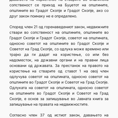
сопственост се приход на Буџетот на општините,
општините во Градот Скопје и Градот Скопје, ако со
друг закон поинаку не е определено.
Според член 21 од горенаведениот закон, недвижните
ствари во сопственост на општините, општините во
Градот Скопје и Градот Скопје, советот на општината,
односно советот на општините во Градот Скопје и
Советот на Град Скопје, со одлука може времено или
трајно да ги дадат на користење, со или без
надоместок, на државни органи и на правни лица
основани од државата. За престанок на правото на
користење на стварите од ставот 1 на овој член
одлучува советот на општината, односно советот на
општините во Градот Скопје и Советот на Град Скопје.
Одлуката на советот на општината, односно советот
на општините во Градот Скопје и Советот на Град
Скопје, е основ за запишување во Јавната книга за
запишување на правата на недвижностите.
Согласно член 37 од истиот закон, давањето на