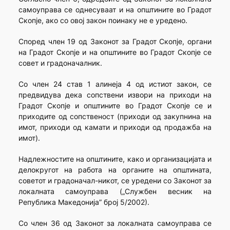
самоуправа се однесуваат и на општините во Градот
Скопје, ако со овој закон поинаку не е уредено.
Според член 19 од Законот за Градот Скопје, органи
на Градот Скопје и на општините во Градот Скопје се
совет и градоначалник.
Со член 24 став 1 алинеја 4 од истиот закон, се
предвидува дека сопствени извори на приходи на
Градот Скопје и општините во Градот Скопје се и
приходите од сопственост (приходи од закупнина на
имот, приходи од камати и приходи од продажба на
имот).
Надлежностите на општините, како и организацијата и
делокругот на работа на органите на општината,
советот и градоначал-никот, се уредени со Законот за
локалната самоуправа („Службен весник на
Република Македонија” број 5/2002).
Со член 36 од Законот за локалната самоуправа се