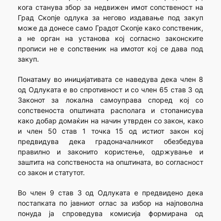
кога станува збор за недвижен имот сопственост на
Град Скопје одлука за негово издавање под закуп
може да донесе само Градот Скопје како сопственик,
а не орган на установа кој согласно законските
прописи не е сопственик на имотот кој се дава под
закуп.
Понатаму во иницијативата се наведува дека член 8
од Одлуката е во спротивност и со член 65 став 3 од
Законот за локална самоуправа според кој со
сопственоста општината располага и стопанисува
како добар домаќин на начин утврден со закон, како
и член 50 став 1 точка 15 од истиот закон кој
предвидува дека градоначалникот обезбедува
правилно и законито користење, одржување и
заштита на сопственоста на општината, во согласност
со закон и статутот.
Во член 9 став 3 од Одлуката е предвидено дека
постапката по јавниот оглас за избор на најповолна
понуда ја спроведува комисија формирана од