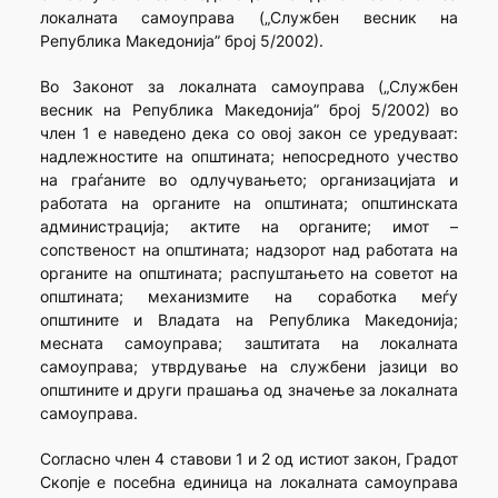
локалната самоуправа („Службен весник на
Република Македонија” број 5/2002).
Во Законот за локалната самоуправа („Службен
весник на Република Македонија” број 5/2002) во
член 1 е наведено дека со овој закон се уредуваат:
надлежностите на општината; непосредното учество
на граѓаните во одлучувањето; организацијата и
работата на органите на општината; општинската
администрација; актите на органите; имот –
сопственост на општината; надзорот над работата на
органите на општината; распуштањето на советот на
општината; механизмите на соработка меѓу
општините и Владата на Република Македонија;
месната самоуправа; заштитата на локалната
самоуправа; утврдување на службени јазици во
општините и други прашања од значење за локалната
самоуправа.
Согласно член 4 ставови 1 и 2 од истиот закон, Градот
Скопје е посебна единица на локалната самоуправа