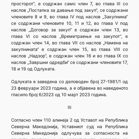
просторот“, е содржан само член 7, во глава III со
наслов „Постапка за давање под закуп“, се содржани
членовите 8 и 9, во глава IV под наслов „Закупнина“
се содржани членовите 10, 11 и 12, во глава V под
наслов „Договор за закуп“ е содржан член 13, во
глава VI со наслов „Времетраење на закупот“, е
содржан член 14, во глава VII со наслов „Намена на
закупнината“ е содржан член 15, во глава VIII со
наслов „Надзор“, е содржан член 16 и во глава IX со
наслов „Завршни одредби“ се содржани членовите 17,
18 и 19 од Одлуката.
Одлуката е заведена со деловоден број 27-1981/1 од
23 февруари 2023 година, а е објавена во наведеното
гласило број 6/2023 од 10 март 2023 година.
III
Согласно член 110 алинеја 2 од Уставот на Република
Северна Македонија, Уставниот суд на Република
Северна Македонија одлучува за согласноста на