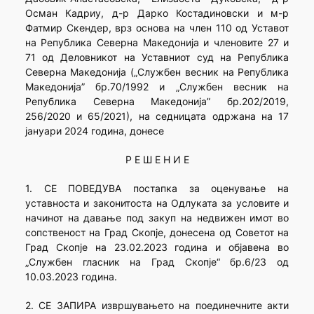
Осман Кадриу, д-р Дарко Костадиновски и м-р
Фатмир Скендер, врз основа на член 110 од Уставот
на Република Северна Македонија и членовите 27 и
71 од Деловникот на Уставниот суд на Република
Северна Македонија („Службен весник на Република
Македонија” бр.70/1992 и „Службен весник на
Република Северна Македонија” бр.202/2019,
256/2020 и 65/2021), на седницата одржана на 17
јануари 2024 година, донесе
Р Е Ш Е Н И Е
1. СЕ ПОВЕДУВА постапка за оценување на
уставноста и законитоста на Одлуката за условите и
начинот на давање под закуп на недвижен имот во
сопственост на Град Скопје, донесена од Советот на
Град Скопје на 23.02.2023 година и објавена во
„Службен гласник на Град Скопје“ бр.6/23 од
10.03.2023 година.
2. СЕ ЗАПИРА извршувањето на поединечните акти