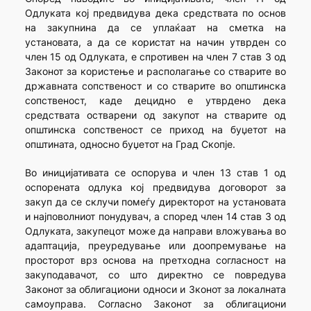
Одлуката кој предвидува дека средствата по основ
на закупнина да се уплаќаат на сметка на
установата, а да се користат на начин утврден со
член 15 од Одлуката, е спротивен на член 7 став 3 од
Законот за користење и располагање со стварите во
државната сопственост и со стварите во општинска
сопственост, каде децидно е утврдено дека
средствата остварени од закупот на стварите од
општинска сопственост се приход на буџетот на
општината, односно буџетот на Град Скопје.
Во иницијативата се оспорува и член 13 став 1 од
оспорената одлука кој предвидува договорот за
закуп да се склучи помеѓу директорот на установата
и најповолниот понудувач, а според член 14 став 3 од
Одлуката, закупецот може да направи вложувања во
адаптација, преуредување или доопремување на
просторот врз основа на претходна согласност на
закуподавачот, со што директно се повредува
Законот за облигациони односи и Зконот за локалната
самоуправа. Согласно Законот за облигациони