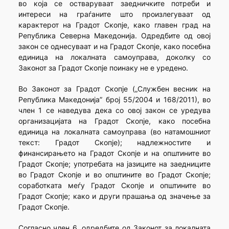
во која се остваруваат заедничките потреби и
интереси на граѓаните што произлегуваат од
карактерот на Градот Скопје, како главен град на
Република Северна Македонија. Одредбите од овој
закон се однесуваат и на Градот Скопје, како посебна
единица на локалната самоуправа, доколку со
Законот за Градот Скопје поинаку не е уредено.
Во Законот за Градот Скопје („Службен весник на
Република Македонија” број 55/2004 и 168/2011), во
член 1 се наведува дека со овој закон се уредува
организацијата на Градот Скопје, како посебна
единица на локалната самоуправа (во натамошниот
текст: Градот Скопје); надлежностите и
финансирањето на Градот Скопје и на општините во
Градот Скопје; употребата на јазиците на заедниците
во Градот Скопје и во општините во Градот Скопје;
соработката меѓу Градот Скопје и општините во
Градот Скопје; како и други прашања од значење за
Градот Скопје.
Согласно член 6, одредбите од Законот за локалната