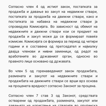
Согласно член 4 од истиот закон, постапката за
продажба и давање во закуп на недвижни ствари,
постапката за продажба на движни ствари, како и
постапката за набавка на недвижни ствари ја
спроведува Комисијата. Во зависност од обемот на
недвижните и движни ствари кои се предмет на
продажба и закуп може да се формираат повеќе
комисии. Комисиjата се формира за период од четири
години и е составена од претседател и најмалку
двајца членови и нивни заменици, од редот на
вработените во државниот орган, односно во
правното лице основано од државата.
Во член 5 од горенаведениот закон продажбата,
размената и закупот на недвижните ствари и
продажбата на движните ствари се врши врз основа
на проценета вредност согласно Законот за процена.
Согласно член 7 став 3 од Законот, средствата
остварени од продажбата, размената, закупот или
давањето на користење на стварите во општинска