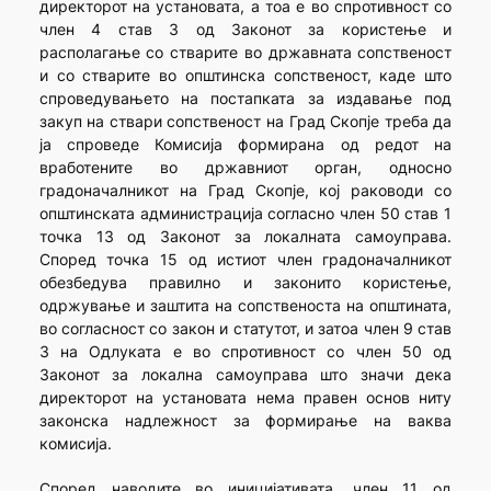
директорот на установата, а тоа е во спротивност со
член 4 став 3 од Законот за користење и
располагање со стварите во државната сопственост
и со стварите во општинска сопственост, каде што
спроведувањето на постапката за издавање под
закуп на ствари сопственост на Град Скопје треба да
ја спроведе Комисија формирана од редот на
вработените во државниот орган, односно
градоначалникот на Град Скопје, кој раководи со
општинската администрација согласно член 50 став 1
точка 13 од Законот за локалната самоуправа.
Според точка 15 од истиот член градоначалникот
обезбедува правилно и законито користење,
одржување и заштита на сопственоста на општината,
во согласност со закон и статутот, и затоа член 9 став
3 на Одлуката е во спротивност со член 50 од
Законот за локална самоуправа што значи дека
директорот на установата нема правен основ ниту
законска надлежност за формирање на ваква
комисија.
Според наводите во иницијативата, член 11 од