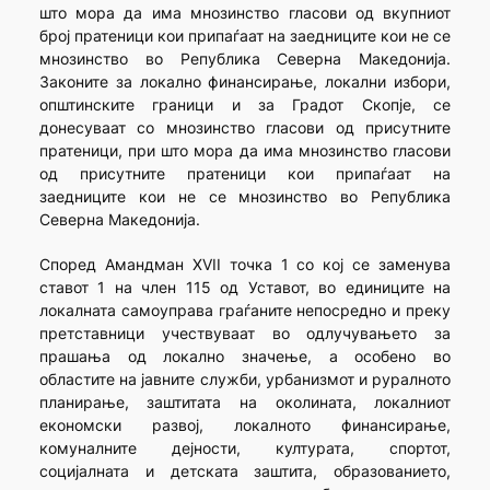
што мора да има мнозинство гласови од вкупниот
број пратеници кои припаѓаат на заедниците кои не се
мнозинство во Република Северна Македонија.
Законите за локално финансирање, локални избори,
општинските граници и за Градот Скопје, се
донесуваат со мнозинство гласови од присутните
пратеници, при што мора да има мнозинство гласови
од присутните пратеници кои припаѓаат на
заедниците кои не се мнозинство во Република
Северна Македонија.
Според Амандман XVII точка 1 со кој се заменува
ставот 1 на член 115 од Уставот, во единиците на
локалната самоуправа граѓаните непосредно и преку
претставници учествуваат во одлучувањето за
прашања од локално значење, а особено во
областите на јавните служби, урбанизмот и руралното
планирање, заштитата на околината, локалниот
економски развој, локалното финансирање,
комуналните дејности, културата, спортот,
социјалната и детската заштита, образованието,