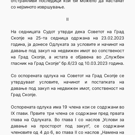
отстранливи последици кои би можело да настанат
со нејзиното извршување.
II
На седницата Судот утврди дека Советот на Град
Скопје на 25-та седница одржана на 23.02.2023
година, ја донесе Одлуката за условите и начинот на
давање под закуп на недвижен имот во сопственост
на Град Скопје, а истата е објавена во „Службен
гласник на Град Скопје“ бр.6/23 од 10.03.2023 година.
Со оспорената одлука на Советот на Град Скопје се
утврдуваат условите, начинот и постапката на
давање под закуп на недвижен имот, сопственост на
Град Скопје.
Оспорената одлука има 19 члена кои се содржани во
IX глави. Првите три члена се содржани пред првата
глава на Одлуката. Во глава I со наслов „Услови за
давање на просторот под закуп“, се содржани
членовите од 4 до 6, во глава II со наслов „Намена на