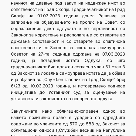
начинот на давање под закуп на недвижен имот во
сопственост на Град Скопје. Градоначалникот на Град
Скопје на 01.03.2023 година донел Решение за
запирање на објавувањето на пропис на Совет, со
образложение дека одлуката е во спротивност со
Законот за користење и располагање со стварите во
државна сопственост и со стварите во општинска
сопственост и со Законот за локалната самоуправа.
Советот на 27-та седница одржана на 07.03.2023
година, ја потврдил истата Одлука, со што
градоначалникот бил должен согласно член 51 став 3
од Законот за локална самоуправа истата да ја објави
и ја објавил во „Службен гласник на Град Скопје“ број
6/23 од 10.03.2023 година, и истовремено поднесе
иницијатива до Уставниот суд за оценување на
уставноста и законитоста на оспорената одлука.
Закупнината како облигационоправен однос во
нашето позитивно право е уредено со одредбите
содржани во членовите од 570 до 588 од Законот за
облигациони односи („Службен весник на Република