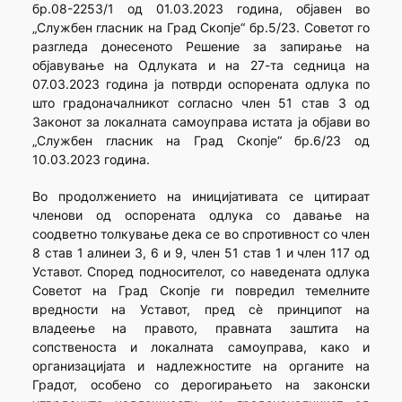
бр.08-2253/1 од 01.03.2023 година, објавен во
„Службен гласник на Град Скопје“ бр.5/23. Советот го
разгледа донесеното Решение за запирање на
објавување на Одлуката и на 27-та седница на
07.03.2023 година ја потврди оспорената одлука по
што градоначалникот согласно член 51 став 3 од
Законот за локалната самоуправа истата ја објави во
„Службен гласник на Град Скопје“ бр.6/23 од
10.03.2023 година.
Во продолжението на иницијативата се цитираат
членови од оспорената одлука со давање на
соодветно толкување дека се во спротивност со член
8 став 1 алинеи 3, 6 и 9, член 51 став 1 и член 117 од
Уставот. Според подносителот, со наведената одлука
Советот на Град Скопје ги повредил темелните
вредности на Уставот, пред сè принципот на
владеење на правото, правната заштита на
сопственоста и локалната самоуправа, како и
организацијата и надлежностите на органите на
Градот, особено со дерогирањето на законски