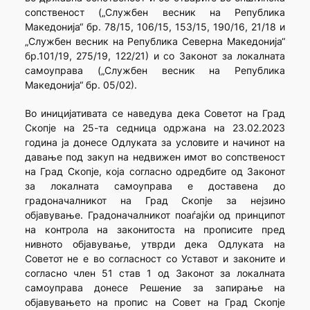
сопственост („Службен весник на Република
Македонија“ бр. 78/15, 106/15, 153/15, 190/16, 21/18 и
„Службен весник на Република Северна Македонија“
бр.101/19, 275/19, 122/21) и со Законот за локалната
самоуправа („Службен весник на Република
Македонија“ бр. 05/02).
Во иницијативата се наведува дека Советот на Град
Скопје на 25-та седница одржана на 23.02.2023
година ја донесе Одлуката за условите и начинот на
давање под закуп на недвижен имот во сопственост
на Град Скопје, која согласно одредбите од Законот
за локалната самоуправа е доставена до
градоначалникот на Град Скопје за нејзино
објавување. Градоначалникот поаѓајќи од принципот
на контрола на законитоста на прописите пред
нивното објавување, утврди дека Одлуката на
Советот не е во согласност со Уставот и законите и
согласно член 51 став 1 од Законот за локалната
самоуправа донесе Решение за запирање на
објавувањето на пропис на Совет на Град Скопје