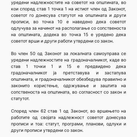
уредени надлежностите на советот на општината, во
кои според став 1 точка 1 на истиот член од Законот,
советот го донесува статутот на општината и други
прописи, во точка 10 е наведено дека советот
одлучува за начинот на располагање со сопственоста
на општината, додека во точка 15 е уредено дека
советот врши и други работи утврдени со закон.
Во член 50 од Законот за локалната самоуправа се
уредени надлежностите на градоначалникот, каде во
став 1 точки 1 и 15 е предвидено дека
градоначалникот ја претставува и застапува
општината, и градоначалникот обезбедува правилно и
законито користење, одржување и заштита на
сопственоста на општината, во согласност со закон и
статутот.
Според член 62 став 1 од Законот, во вршењето на
работите од својата надлежност советот донесува
прописи и тоа: статут, програми, планови, одлуки и
други прописи утврдени со закон.