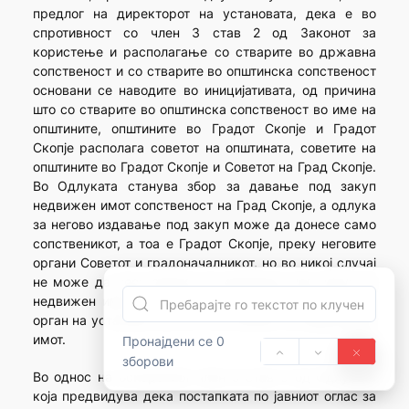
предлог на директорот на установата, дека е во
спротивност со член 3 став 2 од Законот за
користење и располагање со стварите во државна
сопственост и со стварите во општинска сопственост
основани се наводите во иницијативата, од причина
што со стварите во општинска сопственост во име на
општините, општините во Градот Скопје и Градот
Скопје располага советот на општината, советите на
општините во Градот Скопје и Советот на Град Скопје.
Во Одлуката станува збор за давање под закуп
недвижен имот сопственост на Град Скопје, а одлука
за негово издавање под закуп може да донесе само
сопственикот, а тоа е Градот Скопје, преку неговите
органи Советот и градоначалникот, но во никој случај
не може да носи одлука за издавање под закуп на
недвижен имот кој е сопственост на Градот Скопје,
орган на установа кој не е сопственик на недвижниот
имот.
Пронајдени се 0
зборови
Во однос на оспорениот член 9 став 3 од Одлуката
која предвидува дека постапката по јавниот оглас за