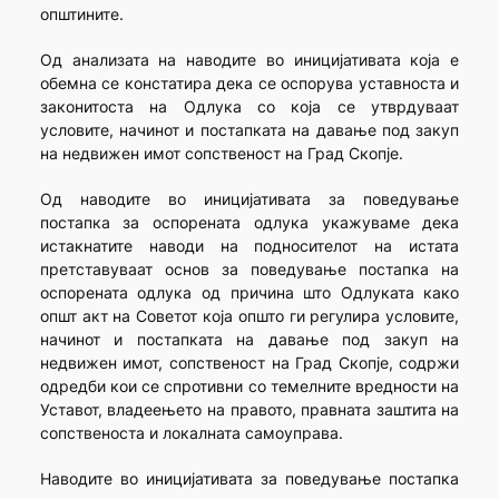
општините.
Од анализата на наводите во иницијативата која е
обемна се констатира дека се оспорува уставноста и
законитоста на Одлука со која се утврдуваат
условите, начинот и постапката на давање под закуп
на недвижен имот сопственост на Град Скопје.
Од наводите во иницијативата за поведување
постапка за оспорената одлука укажуваме дека
истакнатите наводи на подносителот на истата
претставуваат основ за поведување постапка на
оспорената одлука од причина што Одлуката како
општ акт на Советот која општо ги регулира условите,
начинот и постапката на давање под закуп на
недвижен имот, сопственост на Град Скопје, содржи
одредби кои се спротивни со темелните вредности на
Уставот, владеењето на правото, правната заштита на
сопственоста и локалната самоуправа.
Наводите во иницијативата за поведување постапка