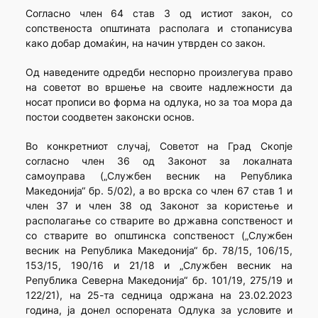
Согласно член 64 став 3 од истиот закон, со
сопственоста општината располага и стопанисува
како добар домаќин, на начин утврден со закон.
Од наведените одредби неспорно произлегува право
на советот во вршење на своите надлежности да
носат прописи во форма на одлука, но за тоа мора да
постои соодветен законски основ.
Во конкретниот случај, Советот на Град Скопје
согласно член 36 од Законот за локалната
самоуправа („Службен весник на Република
Македонија“ бр. 5/02), а во врска со член 67 став 1 и
член 37 и член 38 од Законот за користење и
располагање со стварите во државна сопственост и
со стварите во општинска сопственост („Службен
весник на Република Македонија“ бр. 78/15, 106/15,
153/15, 190/16 и 21/18 и „Службен весник на
Република Северна Македонија“ бр. 101/19, 275/19 и
122/21), на 25-та седница одржана на 23.02.2023
година, ја донел оспорената Одлука за условите и