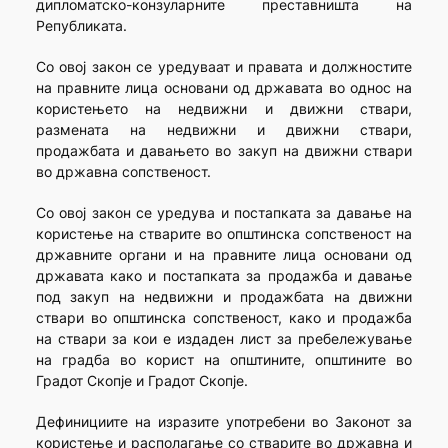
дипломатско-конзуларните преставништа на
Републиката.
Со овој закон се уредуваат и правата и должностите
на правните лица основани од државата во однос на
користењето на недвижни и движни ствари,
размената на недвижни и движни ствари,
продажбата и давањето во закуп на движни ствари
во државна сопственост.
Со овој закон се уредува и постапката за давање на
користење на стварите во општинска сопственост на
државните органи и на правните лица основани од
државата како и постапката за продажба и давање
под закуп на недвижни и продажбата на движни
ствари во општинска сопственост, како и продажба
на ствари за кои е издаден лист за пребележување
на градба во корист на општините, општините во
Градот Скопје и Градот Скопје.
Дефинициите на изразите употребени во Законот за
користење и располагање со стварите во државна и