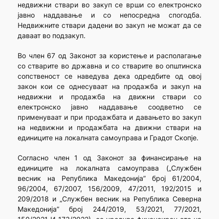
недвижни ствари во закуп се врши со електронско
јавно наддавање и со непосредна спогодба.
Недвижните ствари дадени во закуп не можат да се
даваат во подзакуп.
Во член 67 од Законот за користење и располагање
со стварите во државна и со стварите во општинска
сопственост се наведува дека одредбите од овој
закон кои се однесуваат на продажба и закуп на
недвижни и продажба на движни ствари со
електронско јавно наддавање соодветно се
применуваат и при продажбата и давањето во закуп
на недвижни и продажбата на движни ствари на
единиците на локалната самоуправа и Градот Скопје.
Согласно член 1 од Законот за финансирање на
единиците на локалната самоуправа („Службен
весник на Република Македонија” број 61/2004,
96/2004, 67/2007, 156/2009, 47/2011, 192/2015 и
209/2018 и „Службен весник на Република Северна
Македонија” број 244/2019, 53/2021, 77/2021,