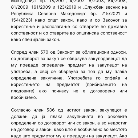
Македонија“ бр. 18/2001, 4/2002, 5/2003, 84/2008,
81/2009, 161/2009 и 123/2019 и „Службен весник на
Република Северна Македонија“ бр. 215/2021 и
154/2023) како општ закон, како и со Законот за
користење и располагање со стварите во државна
сопственост и со стварите во општинска сопственост
како специјален закон.
Според член 570 од Законот за облигациони односи,
со договорот за закуп се обврзува закуподавецот да
му предаде определен предмет на закупецот на
употреба, а овој се обврзува за тоа да му плаќа
определена закупнина. Употребата го опфаќа и
користењето на предметот (прибирањето на
плодовите) ако поинаку не е договорено или
вообичаено.
Согласно член 586 од истиот закон, закупецот е
должен да ја плаќа закупнината во роковите
определени со договорот или со закон, а во недостиг
на договор и закон, како што е вообичаено во местото
каде што предметот му е предаден на закупецот. Ако