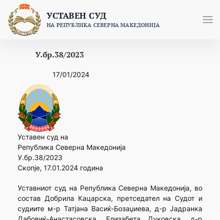
Skip
УСТАВЕН СУД
to
НА РЕПУБЛИКА СЕВЕРНА МАКЕДОНИЈА
content
У.бр.38/2023
17/01/2024
Уставен суд на
Република Северна Македонија
У.бр.38/2023
Скопје, 17.01.2024 година
Уставниот суд на Република Северна Македонија, во
состав Добрила Кацарска, претседател на Судот и
судиите м-р Татјана Васиќ-Бозаџиева, д-р Јадранка
Дабовиќ-Анастасовска, Елизабета Дуковска, д-р