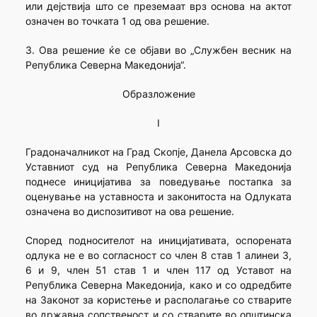
или дејствија што се преземаат врз основа на актот
означен во точката 1 од ова решение.
3. Ова решение ќе се објави во „Службен весник на
Република Северна Македонија“.
Образложение
I
Градоначалникот на Град Скопје, Данела Арсовска до
Уставниот суд на Република Северна Македонија
поднесе иницијатива за поведување постапка за
оценување на уставноста и законитоста на Одлуката
означена во диспозитивот на ова решение.
Според подносителот на иницијативата, оспорената
одлука не е во согласност со член 8 став 1 алинеи 3,
6 и 9, член 51 став 1 и член 117 од Уставот на
Република Северна Македонија, како и со одредбите
на Законот за користење и располагање со стварите
во државна сопственост и со стварите во општинска