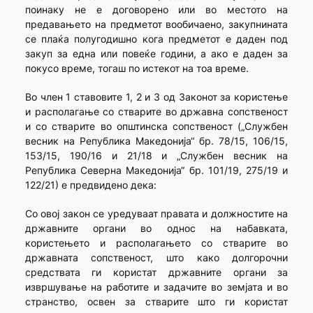
поинаку не е договорено или во местото на
предавањето на предметот вообичаено, закупнината
се плаќа полугодишно кога предметот е даден под
закуп за една или повеќе години, а ако е даден за
покусо време, тогаш по истекот на тоа време.
Во член 1 ставовите 1, 2 и 3 од Законот за користење
и располагање со стварите во државна сопственост
и со стварите во општинска сопственост („Службен
весник на Република Македонија“ бр. 78/15, 106/15,
153/15, 190/16 и 21/18 и „Службен весник на
Република Северна Македонија“ бр. 101/19, 275/19 и
122/21) е предвидено дека:
Со овој закон се уредуваат правата и должностите на
државните органи во однос на набавката,
користењето и располагањето со стварите во
државната сопственост, што како долгорочни
средствата ги користат државните органи за
извршување на работите и задачите во земјата и во
странство, освен за стварите што ги користат