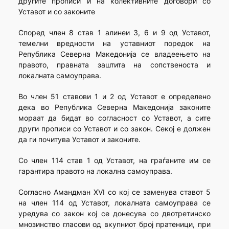
другите прописи и на колективните договори со
Уставот и со законите
Според член 8 став 1 алинеи 3, 6 и 9 од Уставот,
темелни вредности на уставниот поредок на
Република Северна Македонија се владеењето на
правото, правната заштита на сопственоста и
локалната самоуправа.
Во член 51 ставови 1 и 2 од Уставот е определено
дека во Република Северна Македонија законите
мораат да бидат во согласност со Уставот, а сите
други прописи со Уставот и со закон. Секој е должен
да ги почитува Уставот и законите.
Со член 114 став 1 од Уставот, на граѓаните им се
гарантира правото на локална самоуправа.
Согласно Амандман XVI со кој се заменува ставот 5
на член 114 од Уставот, локалната самоуправа се
уредува со закон кој се донесува со двотретинско
мнозинство гласови од вкупниот број пратеници, при