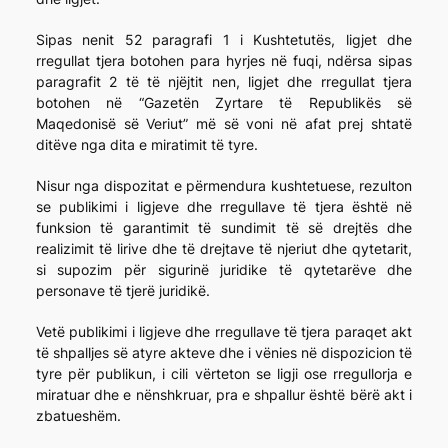
Sipas nenit 52 paragrafi 1 i Kushtetutës, ligjet dhe
rregullat tjera botohen para hyrjes në fuqi, ndërsa sipas
paragrafit 2 të të njëjtit nen, ligjet dhe rregullat tjera
botohen në “Gazetën Zyrtare të Republikës së
Maqedonisë së Veriut” më së voni në afat prej shtatë
ditëve nga dita e miratimit të tyre.
Nisur nga dispozitat e përmendura kushtetuese, rezulton
se publikimi i ligjeve dhe rregullave të tjera është në
funksion të garantimit të sundimit të së drejtës dhe
realizimit të lirive dhe të drejtave të njeriut dhe qytetarit,
si supozim për sigurinë juridike të qytetarëve dhe
personave të tjerë juridikë.
Vetë publikimi i ligjeve dhe rregullave të tjera paraqet akt
të shpalljes së atyre akteve dhe i vënies në dispozicion të
tyre për publikun, i cili vërteton se ligji ose rregullorja e
miratuar dhe e nënshkruar, pra e shpallur është bërë akt i
zbatueshëm.