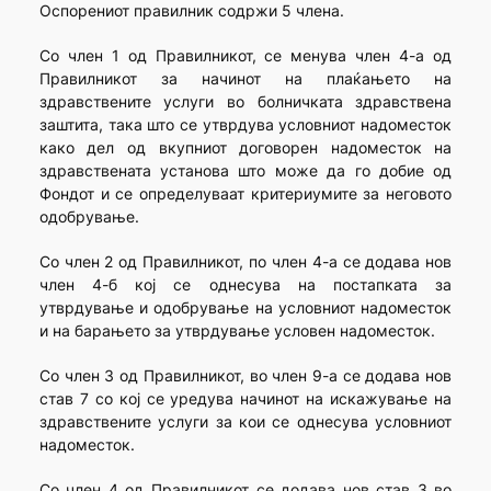
Оспорениот правилник содржи 5 члена.
Со член 1 од Правилникот, се менува член 4-а од
Правилникот за начинот на плаќањето на
здравствените услуги во болничката здравствена
заштита, така што се утврдува условниот надоместок
како дел од вкупниот договорен надоместок на
здравствената установа што може да го добие од
Фондот и се определуваат критериумите за неговото
одобрување.
Со член 2 од Правилникот, по член 4-а се додава нов
член 4-б кој се однесува на постапката за
утврдување и одобрување на условниот надоместок
и на барањето за утврдување условен надоместок.
Со член 3 од Правилникот, во член 9-а се додава нов
став 7 со кој се уредува начинот на искажување на
здравствените услуги за кои се однесува условниот
надоместок.
Со член 4 од Правилникот се додава нов став 3 во