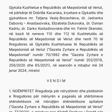
Gjykata Kushtetue e Republikës së Maqedonisë së Veriut,
në përbërje të Dobrilla Kacarska, kryetare e Gjykatës dhe
gjykatësve mr. Tatjana Vasiq-Bozaxhieva, dr. Jadranka
Daboviq – Anastasovska, Elizabeta Dukovska, dr. Osman
Kadriu, dr. Darko Kostadinovskiи dhe mr. Fatmir Skender,
në bazë të neneve 110 dhe 112 të Kushtetutës së
Republikës së Maqedonisë së Veriut dhe nenit 70 të
Rregullores së Gjykatës Kushtetuese të Republikës së
Maqedonisë së Veriut (“Gazeta Zyrtare e Republikës së
Maqedonisë” numër 70/1992 dhe “Gazeta Zyrtare e
Republikës së Maqedonisë së Veriut” numër 202/2019,
256/2020 dhe 65/2021), në seancën e mbajtur më 24
janar 2024, miratoi
V E N D I M
1. NDËRPRITET Rregullorja për ndryshimin dhe plotësimin
e Rregullores për mënyrën e pagesës së shërbimeve
shëndetësore në mbrojtjen shëndetësore spitalore
(“Gazeta Zyrtare e Republikës së Maqedonisë së Veriut”
nr. 77/2023), e miratuar nga Këshilli Drejtues i Fondit për