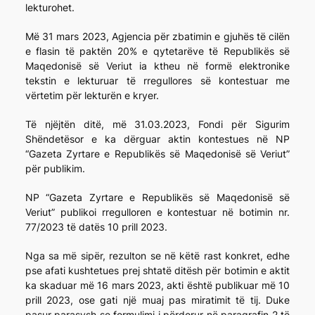
lekturohet.
Më 31 mars 2023, Agjencia për zbatimin e gjuhës të cilën
e flasin të paktën 20% e qytetarëve të Republikës së
Maqedonisë së Veriut ia ktheu në formë elektronike
tekstin e lekturuar të rregullores së kontestuar me
vërtetim për lekturën e kryer.
Të njëjtën ditë, më 31.03.2023, Fondi për Sigurim
Shëndetësor e ka dërguar aktin kontestues në NP
“Gazeta Zyrtare e Republikës së Maqedonisë së Veriut”
për publikim.
NP “Gazeta Zyrtare e Republikës së Maqedonisë së
Veriut” publikoi rregulloren e kontestuar në botimin nr.
77/2023 të datës 10 prill 2023.
Nga sa më sipër, rezulton se në këtë rast konkret, edhe
pse afati kushtetues prej shtatë ditësh për botimin e aktit
ka skaduar më 16 mars 2023, akti është publikuar më 10
prill 2023, ose gati një muaj pas miratimit të tij. Duke
pasur parasysh se formulimi i përdorur në paragrafin 2 të