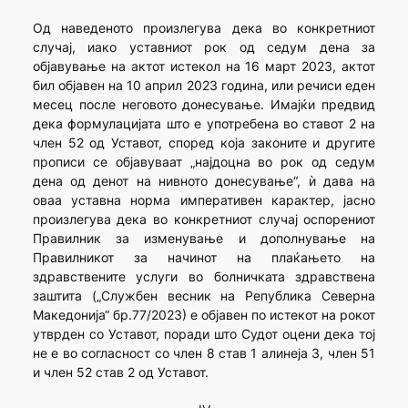
Oд наведеното произлегува дека во конкретниот
случај, иако уставниот рок од седум дена за
објавување на актот истекол на 16 март 2023, актот
бил објавен на 10 април 2023 година, или речиси еден
месец после неговото донесување. Имајќи предвид
дека формулацијата што е употребена во ставот 2 на
член 52 од Уставот, според која законите и другите
прописи се објавуваат „најдоцна во рок од седум
дена од денот на нивното донесување“, ѝ дава на
оваа уставна норма императивен карактер, јасно
произлегува дека во конкретниот случај оспорениот
Правилник за изменување и дополнување на
Правилникот за начинот на плаќањето на
здравствените услуги во болничката здравствена
заштита („Службен весник на Република Северна
Македонија“ бр.77/2023) е објавен по истекот на рокот
утврден со Уставот, поради што Судот оцени дека тој
не е во согласност со член 8 став 1 алинеја 3, член 51
и член 52 став 2 од Уставот.