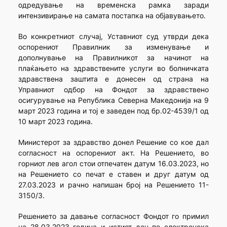
одредување на временска рамка заради
интензивирање на самата постапка на објавувањето.
Во конкретниот случај, Уставниот суд утврди дека
оспорениот Правилник за изменување и
дополнување на Правилникот за начинот на
плаќањето на здравствените услуги во болничката
здравствена заштита е донесен од страна на
Управниот одбор на Фондот за здравствено
осигурување на Република Северна Македонија на 9
март 2023 година и тој е заведен под бр.02-4539/1 од
10 март 2023 година.
Министерот за здравство донел Решение со кое дал
согласност на оспорениот акт. На Решението, во
горниот лев агол стои отпечатен датум 16.03.2023, но
на Решението со печат е ставен и друг датум од
27.03.2023 и рачно напишан број на Решението 11-
3150/3.
Решението за давање согласност Фондот го примил
на 28.03.2023 година и истиот ден по електронска