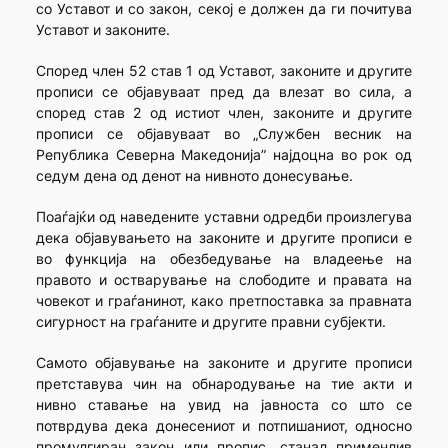
со Уставот и со закон, секој е должен да ги почитува
Уставот и законите.
Според член 52 став 1 од Уставот, законите и другите
прописи се објавуваат пред да влезат во сила, а
според став 2 од истиот член, законите и другите
прописи се објавуваат во „Службен весник на
Република Северна Македонија” најдоцна во рок од
седум дена од денот на нивното донесување.
Поаѓајќи од наведените уставни одредби произлегува
дека објавувањето на законите и другите прописи е
во функција на обезбедување на владеење на
правото и остварување на слободите и правата на
човекот и граѓанинот, како претпоставка за правната
сигурност на граѓаните и другите правни субјекти.
Самото објавување на законите и другите прописи
претставува чин на обнародување на тие акти и
нивно ставање на увид на јавноста со што се
потврдува дека донесениот и потпишаниот, односно
промулгиран закон или пропис, станал применлив