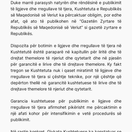
Duke marrë parasysh natyrën dhe rëndësinë e publikimit
të ligjeve dhe rregullave të tjera, Kushtetuta e Republikës
së Maqedonisë së Veriut ka përcaktuar obligim, por edhe
afat, që ato të publikohen në “Gazetën Zyrtare të
Republikës së Maqedonisë së Veriut” si gazetë zyrtare e
Republikës.
Dispozita për botimin e ligjeve dhe rregullave të tjera në
Kushtetutë është paraparë në kapitullin për liritë dhe të
drejtat themelore të njeriut dhe qytetarit dhe në pjesën
për garancitë e lirive dhe të drejtave themelore. Ky fakt
tregon se Kushtetuta nuk i qaset miratimit të ligjeve dhe
rregullave të tjera si çështje teknike, por një çështje që
depërton thellë në garancitë kushtetuese të lirive dhe të
drejtave themelore të njeriut dhe qytetarit.
Garancia kushtetuese për publikimin e ligjeve dhe
rregullave të tjera afirmohet pikërisht me përcaktimin e
një afati kohor për intensifikimin e vetë procedurës së
publikimit.
Në rastin konkret, Gjykata Kushtetuese ka konstatuar se