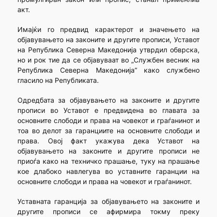
акт.
Имајќи го предвид карактерот и значењето на
објавувањето на законите и другите прописи, Уставот
на Република Северна Македонија утврдил обврска,
но и рок тие да се објавуваат во „Службен весник на
Република Северна Македонија” како службено
гласило на Републиката.
Одредбата за објавувањето на законите и другите
прописи во Уставот е предвидена во главата за
основните слободи и права на човекот и граѓанинот и
тоа во делот за гаранциите на основните слободи и
права. Овој факт укажува дека Уставот на
објавувањето на законите и другите прописи не
приоѓа како на техничко прашање, туку на прашање
кое длабоко навлегува во уставните гаранции на
основните слободи и права на човекот и граѓанинот.
Уставната гаранција за објавувањето на законите и
другите прописи се афирмира токму преку