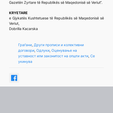
Gazetën Zyrtare të Republikës së Maqedonisë së Veriut“.
KRYETARE
e Gjykatës Kushtetuese të Republikës së Maqedonisë së
Veriut,
Dobrilla Kacarska
Граѓани
, 
Други прописи и колективни
договори
, 
Одлуки
, 
Оценување на
уставност или законитост на општи акти
, 
Се
укинува