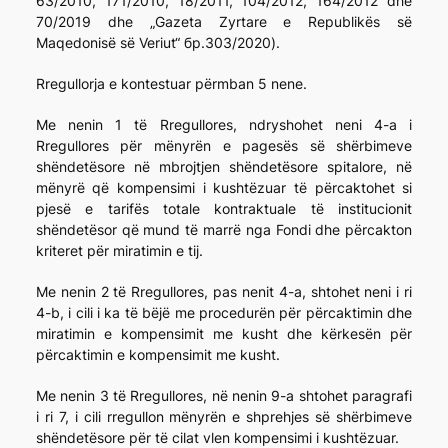
63/2010, 171/2010, 18/2011, 104/2012, 164/2012 dhe
70/2019 dhe „Gazeta Zyrtare e Republikës së
Maqedonisë së Veriut“ бр.303/2020).
Rregullorja e kontestuar përmban 5 nene.
Me nenin 1 të Rregullores, ndryshohet neni 4-a i
Rregullores për mënyrën e pagesës së shërbimeve
shëndetësore në mbrojtjen shëndetësore spitalore, në
mënyrë që kompensimi i kushtëzuar të përcaktohet si
pjesë e tarifës totale kontraktuale të institucionit
shëndetësor që mund të marrë nga Fondi dhe përcakton
kriteret për miratimin e tij.
Me nenin 2 të Rregullores, pas nenit 4-a, shtohet neni i ri
4-b, i cili i ka të bëjë me procedurën për përcaktimin dhe
miratimin e kompensimit me kusht dhe kërkesën për
përcaktimin e kompensimit me kusht.
Me nenin 3 të Rregullores, në nenin 9-a shtohet paragrafi
i ri 7, i cili rregullon mënyrën e shprehjes së shërbimeve
shëndetësore për të cilat vlen kompensimi i kushtëzuar.