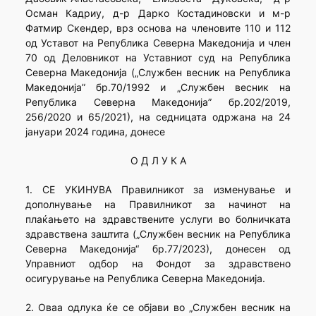
Осман Кадриу, д-р Дарко Костадиновски и м-р
Фатмир Скендер, врз основа на членовите 110 и 112
од Уставот на Република Северна Македонија и член
70 од Деловникот на Уставниот суд на Република
Северна Македонија („Службен весник на Република
Македонија” бр.70/1992 и „Службен весник на
Република Северна Македонија” бр.202/2019,
256/2020 и 65/2021), на седницата одржана на 24
јануари 2024 година, донесе
О Д Л У К А
1. СЕ УКИНУВА Правилникот за изменување и
дополнување на Правилникот за начинот на
плаќањето на здравствените услуги во болничката
здравствена заштита („Службен весник на Република
Северна Македонија“ бр.77/2023), донесен од
Управниот одбор на Фондот за здравствено
осигурување на Република Северна Македонија.
2. Oваа одлука ќе се објави во „Службен весник на