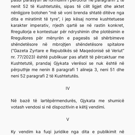
nenit 52 të Kushtetutës, sipas të cilit ligjet dhe aktet
nënligjore botohen “më së voni brenda shtatë ditëve nga
dita e miratimit të tyre”, i jep kësaj norme kushtetuese
karakter imperativ, rrjedh qartë se në rastin konkret,
Rregullorja e kontestuar për ndryshimin dhe plotësimin e
Rregullores për mënyrën e pagesës së shërbimeve
shëndetësore në mbrojtjen shëndetësore spitalore
(“Gazeta Zyrtare e Republikës së Maqedonisë së Veriut”
nr. 77/2023) është publikuar pas afatit të përcaktuar me
Kushtetutë, prandaj Gjykata vlerësoi se nuk është në
përputhje me nenin 8 paragrafi 1 alineja 3, neni 51 dhe
neni 52 paragrafi 2 të Kushtetutës.
IV
Në bazë të lartëpërmendurës, Gjykata me shumicë
votash vendosi si në dispozitivin e këtij vendimi.
V
Ky vendim ka fuqi juridike nga dita e publikimit në