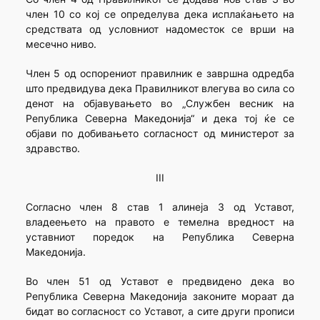
член 10 со кој се определува дека исплаќањето на
средствата од условниот надоместок се врши на
месечно ниво.
Член 5 од оспорениот правилник е завршна одредба
што предвидува дека Правилникот влегува во сила со
денот на објавувањето во „Службен весник на
Република Северна Македонија“ и дека тој ќе се
објави по добивањето согласност од министерот за
здравство.
III
Согласно член 8 став 1 алинеја 3 од Уставот,
владеењето на правото е темелна вредност на
уставниот поредок на Република Северна
Македонија.
Во член 51 од Уставот е предвидено дека во
Република Северна Македонија законите мораат да
бидат во согласност со Уставот, а сите други прописи