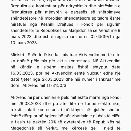
Rregullorja e kontestuar për ndryshimin dhe plotësimin e
Rregullores për mënyrën e pagesës së shërbimeve
shëndetësore në mbrojtjen shëndetësore spitalore është
miratuar nga Këshilli Drejtues i Fondit për sigurim
shëndetësor të Republikës së Maqedonisë së Veriut më 9
mars 2023 dhe është regjistruar me nr. 02-4539/1 nga
10 mars 2023.
Ministri i Shëndetësisë ka miratuar Aktvendim me të cilin
ka dhënë pëlqimin për aktin kontestues. Në Aktvendim
në këndin e sipërm majtas është shtypur data
16.03.2023, por në Aktvendim është vulosur edhe një
datë tjetër nga 27.03.2023 dhe një numër i shkruar me
dorë i Aktvendimit 11-3150/3.
Aktvendimi për dhënien e pëlqimit është marrë nga Fondi
më 28.03.2023 dhe po atë ditë në formë elektronike,
teksti i aktit kontestues i përkthyer në gjuhën shqipe
është dërguar në Agjencinë për zbatimin e gjuhës të cilën
e flasin të paktën 20% të qytetarëve të Republikës së
Maqedonisë së Veriut, me kërkesë që i njëjti të