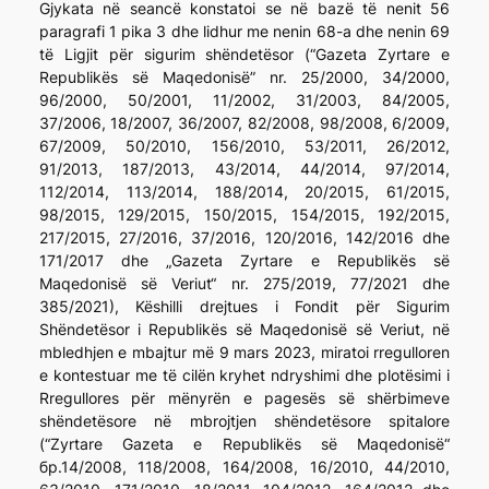
Gjykata në seancë konstatoi se në bazë të nenit 56
paragrafi 1 pika 3 dhe lidhur me nenin 68-a dhe nenin 69
të Ligjit për sigurim shëndetësor (“Gazeta Zyrtare e
Republikës së Maqedonisë” nr. 25/2000, 34/2000,
96/2000, 50/2001, 11/2002, 31/2003, 84/2005,
37/2006, 18/2007, 36/2007, 82/2008, 98/2008, 6/2009,
67/2009, 50/2010, 156/2010, 53/2011, 26/2012,
91/2013, 187/2013, 43/2014, 44/2014, 97/2014,
112/2014, 113/2014, 188/2014, 20/2015, 61/2015,
98/2015, 129/2015, 150/2015, 154/2015, 192/2015,
217/2015, 27/2016, 37/2016, 120/2016, 142/2016 dhe
171/2017 dhe „Gazeta Zyrtare e Republikës së
Maqedonisë së Veriut“ nr. 275/2019, 77/2021 dhe
385/2021), Këshilli drejtues i Fondit për Sigurim
Shëndetësor i Republikës së Maqedonisë së Veriut, në
mbledhjen e mbajtur më 9 mars 2023, miratoi rregulloren
e kontestuar me të cilën kryhet ndryshimi dhe plotësimi i
Rregullores për mënyrën e pagesës së shërbimeve
shëndetësore në mbrojtjen shëndetësore spitalore
(“Zyrtare Gazeta e Republikës së Maqedonisë“
бр.14/2008, 118/2008, 164/2008, 16/2010, 44/2010,