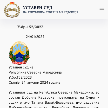
Skip
УСТАВЕН СУД
to
НА РЕПУБЛИКА СЕВЕРНА МАКЕДОНИЈА
content
У.бр.152/2023
24/01/2024
Уставен суд на
Република Северна Македонија
У.бр.152/2023
Скопје, 24 јануари 2024 година
Уставниот суд на Република Северна Македонија, во
состав Добрила Кацарска, претседател на Судот и
судиите м-р Татјана Васиќ-Бозаџиева, д-р Јадранка
Дабовиќ-Анастасовска, Елизабета Дуковска, д-р