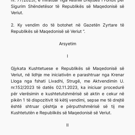
Sigurim Shëndetësor të Republikës së Maqedonisë së
Veriut.
2. Ky vendim do të botohet në Gazetën Zyrtare të
Republikës së Maqedonisë së Veriut “.
Arsyetim
I
Gjykata Kushtetuese e Republikës së Maqedonisë së
Veriut, në lidhje me iniciativën e parashtruar nga Krenar
Lloga nga fshati Livadhi, Strugë, me Aktvendimin U.
nr.152/2023 të datës 02.11.2023, ka iniciuar procedurë
për vlerësimin e kushtetutshmërisë së aktin e cekur në
pikën 1 të dispozitivit të këtij vendimi, sepse me të drejtë
është shtruar çështja e përputhshmërisë së tij me
Kushtetutën e Republikës së Maqedonisë së Veriut.
II