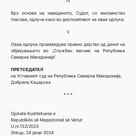
IV
Врз основа на наведеното, Судот, со мнозинство
гласови, одлучи како во диспозитивот на оваа одлука.
V
Оваа одлука произведува правно дејство од денот на
објавувањето во „Службен весник на Република
Северна Македонија“.
ПРЕТСЕДАТЕЛ
на Уставниот суд на Република Северна Македонија,
Добрила Кацарска
* * *
Gjykata Kushtetuese e
Republikës së Maqedonisë së Veriut
U.nr.152/2023
Shkup, 24 janar 2024