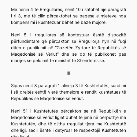
Me nenin 4 të Rregullores, nenit 10 i shtohet një paragrafi
i ri 3, me të cilin përcaktohet se pagesa e mjeteve nga
kompensimi i kushtëzuar bëhet në bazë mujore.
Neni 5 i rregullores së kontestuar është dispozitë
përfundimtare që përcakton se Rregullorja hyn në fuqi
ditën e publikimit në “Gazetën Zyrtare të Republikës së
Maqedonisë së Veriut” dhe se do të publikohet pas
marrjes së pëlqimit të ministrit të Shëndetësisë.
III
Sipas nenit 8 paragrafi 1 alineja 3 të Kushtetutës, sundimi
i së drejtës është vlerë themelore e rendit kushtetues të
Republikës së Maqedonisë së Veriut.
Neni 51 i Kushtetutës përcakton se në Republikën e
Maqedonisë së Veriut ligjet duhet të jenë në përputhje me
Kushtetutën, dhe të gjitha rregullat tjera me Kushtetutë
dhe ligj, secili është i detyruar të respektojë Kushtetutën
dhe ligjet.