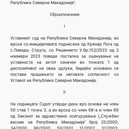
Република Северна Македонија“.
Образложение
I
Уставниот суд на Република Северна Македонија, во
врска со иницијативата поднесена од Кренар Лога од
с.Ливади, Струга, со Решението У.бр.152/2023 од 2
ноември 2023 поведе постапка за оценување на
уставноста на актот означен во точката 1 од
диспозитивот на оваа одлука, бидејќи основано се
постави прашањето за неговата согласност со
Уставот на Република Северна Македонија.
II
На седницата Судот утврди дека врз основа на член
56 став 1 точка 3, а во врска со член 68-а и член 69
од Законот за здравствено осигурување („Службен
весник на Република Македонија“ број 25/2000,
34/2000, 96/2000, 50/2001, 11/2002, 31/2003,