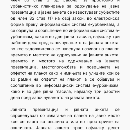
урбанистичко планирање за одржување на јавна
презентација и јавна анкета се известуваат субјектите
од член 32 став (1) на овој закон, во електронска
форма преку информациски систем е-урбанизам, а
се објавува и соопштение во информациски систем е-
урбанизам, како и во две јавни гласила, најмалку три
работни дена пред започнувањето на јавната анкета,
во кое задолжително се наведува називот на планот,
времето и местото на одржување на јавната анкета,
времето и местото на одржување на јавната
презентација, местоположбата и површината на
опфатот на планот како и имињата на улиците кои се
во рамки на опфатот на планот, а се објавува и
соопштение во информациски систем е-урбанизам,
како и во две јавни гласила, најмалку три работни
дена пред започнувањето на јавната анкета.
Јавната презентација и јавната анкета се
спроведуваат со излагање на планот на јавно место
кое се наоѓа во општината или во просториите на
општината. Јавната анкета трае најмалку десет