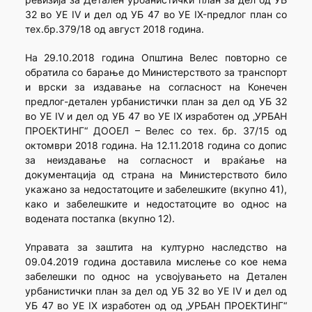
32 во УЕ IV и дел од УБ 47 во УЕ IX-предлог план со
тех.бр.379/18 од август 2018 година.
На 29.10.2018 година Општина Велес повторно се
обратила со барање до Министерството за транспорт
и врски за издавање на согласност на Конечен
предлог-детален урбанистички план за дел од УБ 32
во УЕ IV и дел од УБ 47 во УЕ IX изработен од „УРБАН
ПРОЕКТИНГ“ ДООЕЛ – Велес со тех. бр. 37/15 од
октомври 2018 година. На 12.11.2018 година со допис
за неиздавање на согласност и враќање на
документација од страна на Министерството било
укажано за недостатоците и забелешките (вкупно 41),
како и забелешките и недостатоците во однос на
водената постапка (вкупно 12).
Управата за заштита на културно наследство на
09.04.2019 година доставила мислење со кое нема
забелешки по однос на усвојувањето на Детален
урбанистички план за дел од УБ 32 во УЕ IV и дел од
УБ 47 во УЕ IX изработен од од „УРБАН ПРОЕКТИНГ“