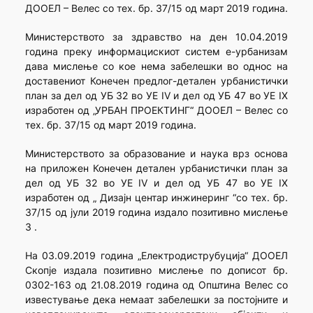
ДООЕЛ – Велес со тех. бр. 37/15 од март 2019 година.
Министерството за здравство на ден 10.04.2019
година преку информацискиот систем е-урбанизам
дава мислење со кое нема забелешки во однос на
доставениот Конечен предлог-детален урбанистички
план за дел од УБ 32 во УЕ IV и дел од УБ 47 во УЕ IX
изработен од „УРБАН ПРОЕКТИНГ“ ДООЕЛ – Велес со
тех. бр. 37/15 од март 2019 година.
Министерството за образование и наука врз основа
на приложен Конечен детален урбанистички план за
дел од УБ 32 во УЕ IV и дел од УБ 47 во УЕ IX
изработен од „ Дизајн центар инжинеринг “со тех. бр.
37/15 од јули 2019 година издало позитивно мислење
3 .
На 03.09.2019 година „Електродиструбуција“ ДООЕЛ
Скопје издала позитивно мислење по дописот бр.
0302-163 од 21.08.2019 година од Општина Велес со
известување дека немаат забелешки за постојните и