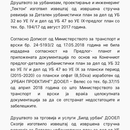
Друштвото за урбанизам, проектирање и инженеринг
„Тектон“ изготвил извештај од извршена стручна
ревизија за Детален урбанистички план за дел од УБ
32 во УЕ IV и дел од УБ 47 во УЕ IX-предлог план со
тех. бр. 194/17 од август 2017 година.
Согласно Дописот од Министерството за транспорт и
врски бр. 24-5193/2 од 17.05.2018 година не била
издадена согласност на Предлог- планот и
приложената документација по основ на Конечниот
предлог-детален урбанистички план за дел од УБ 32
во УЕ IV и дел од УБ 47 во УЕ IX за плански период
(2015-2020) со плански опфат (8,50ха) изработен од
„УРБАН ПРОЕКТИНГ“ ДООЕЛ – Велес со тех. бр.37/15
од април 2018 година со што Министерството за
транспорт и врски ја враќа целокупната
документација за да се отстранат недостатоците и
забелешките.
Друштвото за трговија и услуги „Билд урбан“ ДООЕЛ
Скопје изготвило извештај од извршена стручна
ревизија за Детален урбанистички план за дел од УБ