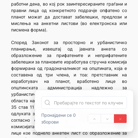
работни дена, во кој рок заинтересираните граѓани и
правни лица од конкретното подрачје опфатено со
планот можат да достават забелешки, предлози и
мислења на анкетни листови (во електронска или
писмена форма).
Според Законот за просторно и урбанистичко
планирање, извештај од јавната анкета со
образложение за прифатените и неприфатените
забелешки за плановите изработува стручна комисија
формирана од градоначалникот на општината, која е
составена од три члена, и тоа: претставник на
изработувач на планот, вработено лице во
општинската администрација надлежно за
урбанистичко планирање и стручен работник од
областа на урбанистичкото планирање. Според член
35 став 11 од Законот, извештајот е составен дел на
одлуката за донесување на предлогот на планот, а
Пронајдени се 0
согласно ставот 12, врз основа на извештајот,
зборови
комисијата е должна писмено да го извести секое
лице кое поднело анкетен лист со образложение за