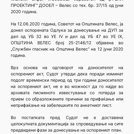
ПРОЕКТИНГ“ ДООЕЛ – Велес со тех. бр. 37/15 од јуни
2020 година.
На 12.06.2020 година, Советот на Општината Велес, ја
донел оспорената Одлука за донесување на ДУП за
дел од УБ 32 во УЕ IV и дел од УБ 47 во УЕ IX,
ОПШТИНА ВЕЛЕС број 25-2146/12 објавена во
„Службен гласник на Општина Велес“ на 12 јуни 2020
година.
Врз основа на одговорот на доносителот на
оспорениот акт, Судот утврди дека поради изминат
подолг временски период од три години доносителот
на оспорениот акт, не е во можност да го најде во
архивата писменото известување со потврда за
прием со образложените причини за прифаќање или
неприфаќање на забелешките по анкетниот лист.
Во постапката пред Судот не е доставена
целокупната документација за спроведување на сите
предвидени фази за донесување на оспорениот план.