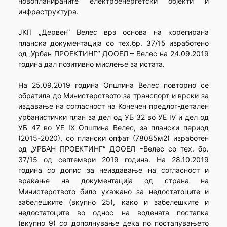
новопланираните електроенергетски објекти и
инфраструктура.
ЈКП „Дервен“ Велес врз основа на корегирана
планска документација со тех.бр. 37/15 изработено
од „Урбан ПРОЕКТИНГ“ ДООЕЛ – Велес на 24.09.2019
година дал позитивно мислење за истата.
На 25.09.2019 година Општина Велес повторно се
обратила до Министерството за транспорт и врски за
издавање на согласност на Конечен предлог-детален
урбанистички план за дел од УБ 32 во УЕ IV и дел од
УБ 47 во УЕ IX Општина Велес, за плански период
(2015-2020), со плански опфат (78085м2) изработен
од „УРБАН ПРОЕКТИНГ“ ДООЕЛ –Велес со тех. бр.
37/15 од септември 2019 година. На 28.10.2019
година со допис за неиздавање на согласност и
враќање на документација од страна на
Министерството било укажано за недостатоците и
забелешките (вкупно 25), како и забелешките и
недостатоците во однос на водената постапка
(вкупно 9) со дополнување дека по постапувањето