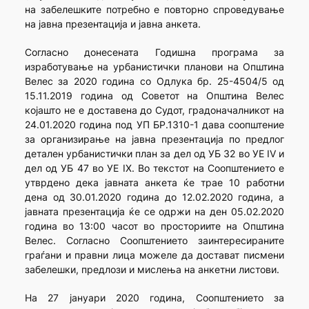
на забелешките потребно е повторно спроведување
на јавна презентација и јавна анкета.
Согласно донесената Годишна програма за
изработување на урбанистички планови на Општина
Велес за 2020 година со Одлука бр. 25-4504/5 од
15.11.2019 година од Советот на Општина Велес
којашто не е доставена до Судот, градоначалникот на
24.01.2020 година под УП БР.1310-1 дава соопштение
за организирање на јавна презентација по предлог
детален урбанистички план за дел од УБ 32 во УЕ IV и
дел од УБ 47 во УЕ IX. Во текстот на Соопштението е
утврдено дека јавната анкета ќе трае 10 работни
дена од 30.01.2020 година до 12.02.2020 година, а
јавната презентација ќе се одржи на ден 05.02.2020
година во 13:00 часот во просториите на Општина
Велес. Согласно Соопштението заинтересираните
граѓани и правни лица можеле да достават писмени
забелешки, предлози и мислења на анкетни листови.
На 27 јануари 2020 година, Соопштението за