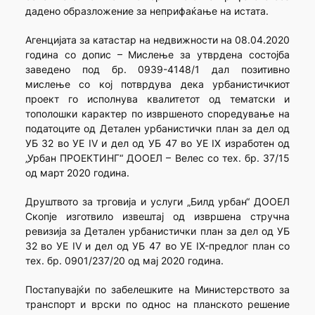
дадено образложение за неприфаќање на истата.
Агенцијата за катастар на недвижности на 08.04.2020
година со допис – Мислење за утврдена состојба
заведено под бр. 0939-4148/1 дал позитивно
мислење со кој потврдува дека урбанистичкиот
проект го исполнува квалитетот од тематски и
тополошки карактер по извршеното споредување на
податоците од Детален урбанистички план за дел од
УБ 32 во УЕ IV и дел од УБ 47 во УЕ IX изработен од
„Урбан ПРОЕКТИНГ“ ДООЕЛ – Велес со тех. бр. 37/15
од март 2020 година.
Друштвото за трговија и услуги „Билд урбан“ ДООЕЛ
Скопје изготвило извештај од извршена стручна
ревизија за Детален урбанистички план за дел од УБ
32 во УЕ IV и дел од УБ 47 во УЕ IX-предлог план со
тех. бр. 0901/237/20 од мај 2020 година.
Постапувајќи по забелешките на Министерството за
транспорт и врски по однос на планското решение