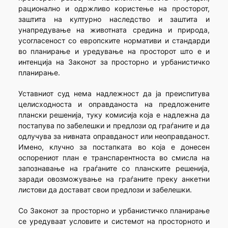
рационално и одржливо користење на просторот,
заштита на културно наследство и заштита и
унапредување на животната средина и природа,
усогласеност со европските нормативи и стандарди
во планирање и уредување на просторот што е и
интенција на Законот за просторно и урбанистичко
планирање.
Уставниот суд нема надлежност да ја преиспитува
целисходноста и оправданоста на предложените
плански решенија, туку комисија која е надлежна да
постапува по забелешки и предлози од граѓаните и да
одлучува за нивната оправданост или неоправданост.
Имено, клучно за постапката во која е донесен
оспорениот план е транспарентноста во смисла на
запознавање на граѓаните со планските решенија,
заради овозможување на граѓаните преку анкетни
листови да достават свои предлози и забелешки.
Со Законот за просторно и урбанистичко планирање
се уредуваат условите и системот на просторното и