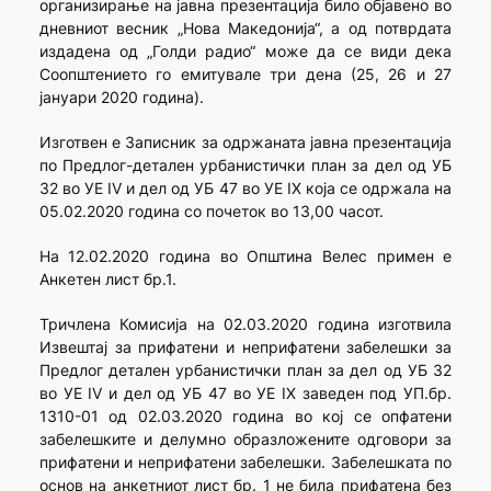
организирање на јавна презентација било објавено во
дневниот весник „Нова Македонија“, а од потврдата
издадена од „Голди радио“ може да се види дека
Соопштението го емитувале три дена (25, 26 и 27
јануари 2020 година).
Изготвен е Записник за одржаната јавна презентација
по Предлог-детален урбанистички план за дел од УБ
32 во УЕ IV и дел од УБ 47 во УЕ IX која се одржала на
05.02.2020 година со почеток во 13,00 часот.
На 12.02.2020 година во Општина Велес примен е
Анкетен лист бр.1.
Тричлена Комисија на 02.03.2020 година изготвила
Извештај за прифатени и неприфатени забелешки за
Предлог детален урбанистички план за дел од УБ 32
во УЕ IV и дел од УБ 47 во УЕ IX заведен под УП.бр.
1310-01 од 02.03.2020 година во кој се опфатени
забелешките и делумно образложените одговори за
прифатени и неприфатени забелешки. Забелешката по
основ на анкетниот лист бр. 1 не била прифатена без