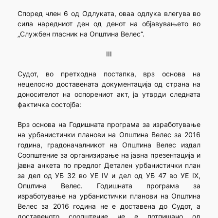
Според член 6 од Одлуката, оваа одлука влегува во
сила наредниот ден од денот на објавувањето во
„Службен гласник на Општина Велес“.
III
Судот, во претходна постапка, врз основа на
нецелосно доставената документација од страна нa
доносителот на оспорениот акт, ја утврди следната
фактичка состојба:
Врз основа на Годишната програма за изработување
на урбанистички планови на Општина Велес за 2016
година, градоначалникот на Општина Велес издал
Соопштение за организирање на јавна презентација и
јавна анкета по предлог Детален урбанистички план
за дел од УБ 32 во УЕ IV и дел од УБ 47 во УЕ IX,
Општина Велес. Годишната програма за
изработување на урбанистички планови на Општина
Велес за 2016 година не е доставена до Судот, а
доставеното соопштение не е потпишано од