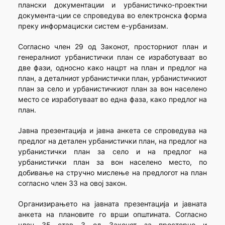
плански документации и урбанистичко-проектни
документа-ции се спроведува во електронска форма
преку информациски систем е-урбанизам.
Согласно член 29 од Законот, просторниот план и
генералниот урбанистички план се изработуваат во
две фази, односно како нацрт на план и предлог на
план, а деталниот урбанистички план, урбанистичкиот
план за село и урбанистичкиот план за вон населено
место се изработуваат во една фаза, како предлог на
план.
Јавна презентација и јавна анкета се спроведува на
предлог на детален урбанистички план, на предлог на
урбанистички план за село и на предлог на
урбанистички план за вон населено место, по
добивање на стручно мислење на предлогот на план
согласно член 33 на овој закон.
Организирањето на јавната презентација и јавната
анкета на плановите го врши општината. Согласно
член 35 став 3 од Законот за просторно и