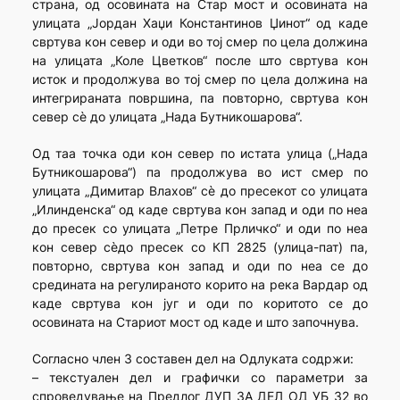
страна, од осовината на Стар мост и осовината на
улицата „Јордан Хаџи Константинов Џинот“ од каде
свртува кон север и оди во тој смер по цела должина
на улицата „Коле Цветков“ после што свртува кон
исток и продолжува во тој смер по цела должина на
интегрираната површина, па повторно, свртува кон
север сè до улицата „Нада Бутникошарова“.
Од таа точка оди кон север по истата улица („Нада
Бутникошарова“) па продолжува во ист смер по
улицата „Димитар Влахов“ сè до пресекот со улицата
„Илинденска“ од каде свртува кон запад и оди по неа
до пресек со улицата „Петре Прличко“ и оди по неа
кон север сèдо пресек со КП 2825 (улица-пат) па,
повторно, свртува кон запад и оди по неа се до
средината на регулираното корито на река Вардар од
каде свртува кон југ и оди по коритото се до
осовината на Стариот мост од каде и што започнува.
Согласно член 3 составен дел на Одлуката содржи:
– текстуален дел и графички со параметри за
спроведување на Предлог ДУП ЗА ДЕЛ ОД УБ 32 во