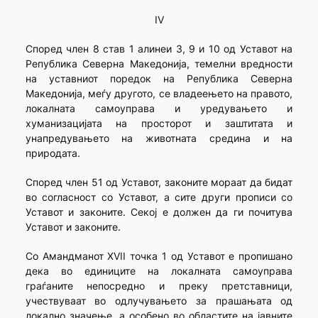
IV
Според член 8 став 1 алинеи 3, 9 и 10 од Уставот на
Република Северна Македонија, темелни вредности
на уставниот поредок на Република Северна
Македонија, меѓу другото, се владеењето на правото,
локалната самоуправа и уредувањето и
хуманизацијата на просторот и заштитата и
унапредувањето на животната средина и на
природата.
Според член 51 од Уставот, законите мораат да бидат
во согласност со Уставот, а сите други прописи со
Уставот и законите. Секој е должен да ги почитува
Уставот и законите.
Со Амандманот XVII точка 1 од Уставот е пропишано
дека во единиците на локалната самоуправа
граѓаните непосредно и преку претставници,
учествуваат во одлучувањето за прашањата од
локално значење, а особено во областите на јавните