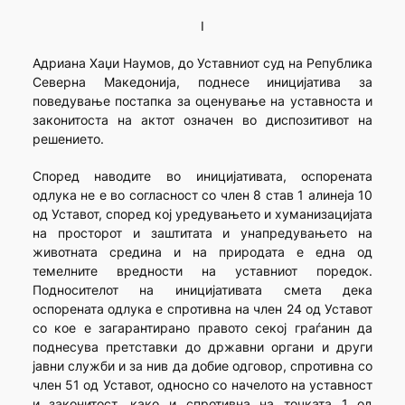
I
Адриана Хаџи Наумов, до Уставниот суд на Република
Северна Македонија, поднесе иницијатива за
поведување постапка за оценување на уставноста и
законитоста на актот означен во диспозитивот на
решението.
Според наводите во иницијативата, оспoрената
одлука не e во согласност со член 8 став 1 алинеjа 10
од Уставот, според кој уредувањето и хуманизацијата
на просторот и заштитата и унапредувањето на
животната средина и на природата е една од
темелните вредности на уставниот поредок.
Подносителот на иницијативата смета дека
оспорената одлука е спротивнa на член 24 од Уставот
со кое е загарантирано правото секој граѓанин да
поднесува претставки до државни органи и други
јавни служби и за нив да добие одговор, спротивна со
член 51 од Уставот, односно со начелото на уставност
и законитост, како и спротивна на точката 1 од