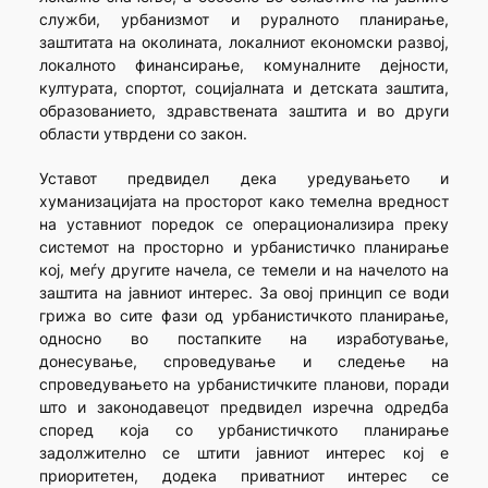
служби, урбанизмот и руралното планирање,
заштитата на околината, локалниот економски развој,
локалното финансирање, комуналните дејности,
културата, спортот, социјалната и детската заштита,
образованието, здравствената заштита и во други
области утврдени со закон.
Уставот предвидел дека уредувањето и
хуманизацијата на просторот како темелна вредност
на уставниот поредок се операционализира преку
системот на просторно и урбанистичко планирање
кој, меѓу другите начела, се темели и на начелото на
заштита на јавниот интерес. За овој принцип се води
грижа во сите фази од урбанистичкото планирање,
односно во постапките на изработување,
донесување, спроведување и следење на
спроведувањето на урбанистичките планови, поради
што и законодавецот предвидел изречна одредба
според која со урбанистичкото планирање
задолжително се штити јавниот интерес кој е
приоритетен, додека приватниот интерес се