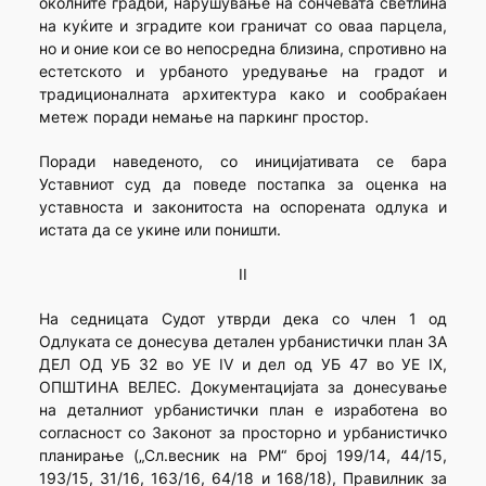
околните градби, нарушување на сончевата светлина
на куќите и зградите кои граничат со оваа парцела,
но и оние кои се во непосредна близина, спротивно на
естетското и урбаното уредување на градот и
традиционалната архитектура како и сообраќаен
метеж поради немање на паркинг простор.
Поради наведеното, со иницијативата се бара
Уставниот суд да поведе постапка за оценка на
уставноста и законитоста на оспорената одлука и
истата да се укине или поништи.
II
На седницата Судот утврди дека со член 1 од
Одлуката се донесува детален урбанистички план ЗА
ДЕЛ ОД УБ 32 во УЕ IV и дел од УБ 47 во УЕ IX,
ОПШТИНА ВЕЛЕС. Документацијата за донесување
на деталниот урбанистички план е изработена во
согласност со Законот за просторно и урбанистичко
планирање („Сл.весник на РМ“ број 199/14, 44/15,
193/15, 31/16, 163/16, 64/18 и 168/18), Правилник за