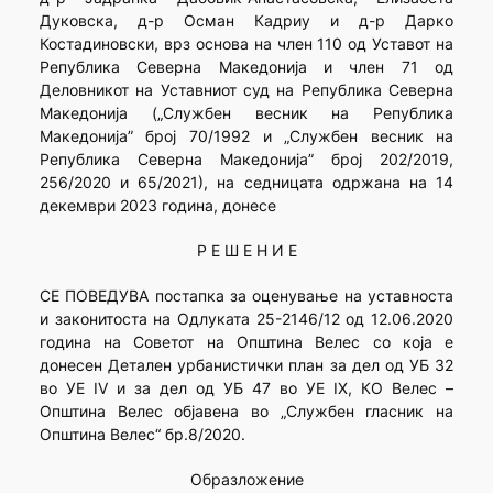
Дуковска, д-р Осман Кадриу и д-р Дарко
Костадиновски, врз основа на член 110 од Уставот на
Република Северна Македонија и член 71 од
Деловникот на Уставниот суд на Република Северна
Македонија („Службен весник на Република
Македонија” број 70/1992 и „Службен весник на
Република Северна Македонија” број 202/2019,
256/2020 и 65/2021), на седницата одржана на 14
декември 2023 година, донесе
Р Е Ш Е Н И Е
СЕ ПОВЕДУВА постапка за оценување на уставноста
и законитоста на Одлуката 25-2146/12 од 12.06.2020
година на Советот на Општина Велес со која е
донесен Детален урбанистички план за дел од УБ 32
во УЕ IV и за дел од УБ 47 во УЕ IX, КО Велес –
Општина Велес објавена во „Службен гласник на
Општина Велес“ бр.8/2020.
Образложение