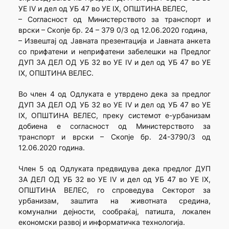
УЕ IV и дел од УБ 47 во УЕ IX, ОПШТИНА ВЕЛЕС,
– Согласност од Министерството за транспорт и
врски – Скопје бр. 24 – 379 0/3 од 12.06.2020 година,
– Извештај од Јавната презентација и Јавната анкета
со прифатени и неприфатени забелешки на Предлог
ДУП ЗА ДЕЛ ОД УБ 32 во УЕ IV и дел од УБ 47 во УЕ
IX, ОПШТИНА ВЕЛЕС.
Во член 4 од Одлуката е утврдено дека за предлог
ДУП ЗА ДЕЛ ОД УБ 32 во УЕ IV и дел од УБ 47 во УЕ
IX, ОПШТИНА ВЕЛЕС, преку системот е-урбанизам
добиена е согласност од Министерството за
транспорт и врски – Скопје бр. 24-3790/3 од
12.06.2020 година.
Член 5 од Одлуката предвидува дека предлог ДУП
ЗА ДЕЛ ОД УБ 32 во УЕ IV и дел од УБ 47 во УЕ IX,
ОПШТИНА ВЕЛЕС, го спроведува Секторот за
урбанизам, заштита на животната средина,
комунални дејности, сообраќај, патишта, локален
економски развој и информатичка технологија.