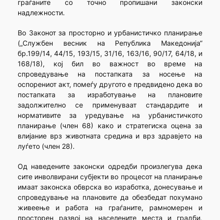
граѓаните со точно пропишани законски
надлежности.
Во Законот за просторно и урбанистичко планирање
(„Службен весник на Република Македонија“
бр.199/14, 44/15, 193/15, 31/16, 163/16, 90/17, 64/18, и
168/18), кој бил во важност во време на
спроведување на постапката за носење на
оспорениот акт, помеѓу другото е предвидено дека во
постапката за изработување на плановите
задолжително се применуваат стандардите и
нормативите за уредување на урбанистичкото
планирање (член 68) како и стратегиска оцена за
влијание врз животната средина и врз здравјето на
луѓето (член 28).
Од наведените законски одредби произлегува дека
сите инволвирани субјекти во процесот на планирање
имаат законска обврска во изработка, донесување и
спроведување на плановите да обезбедат похумано
живеење и работа на граѓаните, рамномерен и
просторен развој на населените места и градби,