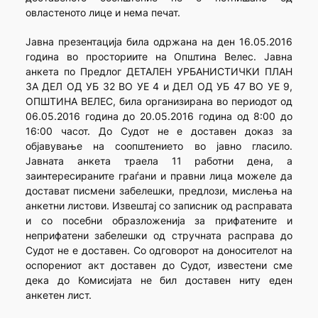
овластеното лице и нема печат.
Јавна презентација била одржана на ден 16.05.2016
година во просториите на Општина Велес. Јавна
анкета по Предлог ДЕТАЛЕН УРБАНИСТИЧКИ ПЛАН
ЗА ДЕЛ ОД УБ 32 ВО УЕ 4 и ДЕЛ ОД УБ 47 ВО УЕ 9,
ОПШТИНА ВЕЛЕС, била организирана во периодот од
06.05.2016 година до 20.05.2016 година од 8:00 до
16:00 часот. До Судот не е доставен доказ за
објавување на соопштението во јавно гласило.
Јавната анкета траела 11 работни дена, а
заинтересираните граѓани и правни лица можеле да
достават писмени забелешки, предлози, мислења на
анкетни листови. Извештај со записник од расправата
и со посебни образложенија за прифатените и
неприфатени забелешки од стручната расправа до
Судот не е доставен. Со одговорот на доносителот на
оспорениот акт доставен до Судот, известени сме
дека до Комисијата не бил доставен ниту еден
анкетен лист.