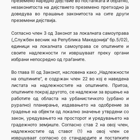
преземено наредно дејствие во постапката и обратно,
незаконитоста на дејствието преземено претходно ја
доведува во прашање законитоста на сите други
преземени дејствија.
Согласно член 3 од Законот за локалната самоуправа
(„Службен весник на Република Македонија“ бр.5/02),
единици на локалната самоуправа се општините и
своите надлежности ги извршуваат преку органи
избрани непосредно од граѓаните.
Во глава III од Законот, насловена како „Надлежности
на општините“, е содржан член 22 во кој е наведена
листата на надлежностите на општините. Притоа,
општините покрај другото, се надлежни за вршење на
работите од областа на урбанистичкото (урбано и
рурално) планирање, издавањето на одобрение за
градење на објекти од локално значење утврдени со
закон, уредувањето на просторот и уредувањето на
градежното земјиште. Согласно став 2 на овој член,
надлежностите од ставот (1) на овој член се
извршуваат согласно со стандардите и постапките