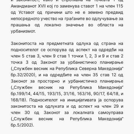
Амандманот XVII кој го заменува ставот 1 на член 115
од Уставот од причини што не е земено предвид
непосредното учество на граѓаните во одлучување за
прашања од локално значење во областа на
урбанизмот.
Законитоста на предметната одлука од страна на
подносителот се оспорува од аспект на одредби на
член 5 став 3, член 9 став 1 точки 1, 2, 3 и 9 и став 2
точка 3 од Законот за урбанистичко планирање
(„Службен весник на Република Северна Македонија“
бр.32/2020), и на одредбите на член 35 став 12 од
Законот за просторно и урбанистичко планирање
(„Службен весник на Република Македонија“
бр.199/14, 44/15, 193/15, 31/16, 163/16, 90/17, 64/18, и
168/18). Подносителот на иницијативата ја оспорува
законитоста на одлуката и од аспект на член 29 и
член 30 од Законот за локалната самоуправа
(„Службен весник на Република Македонија“
бр.5/2002).