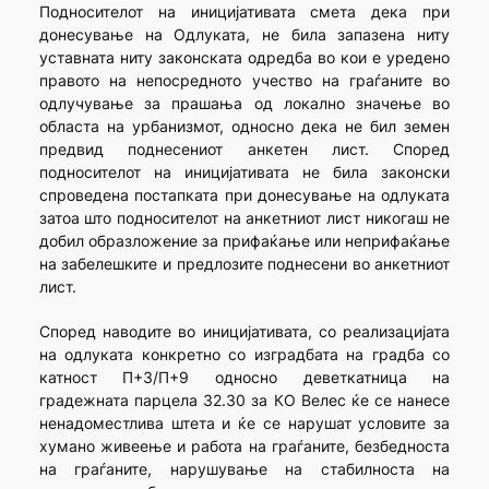
Подносителот на иницијативата смета дека при
донесување на Одлуката, не била запазена ниту
уставната ниту законската одредба во кои е уредено
правото на непосредното учество на граѓаните во
одлучување за прашања од локално значење во
областа на урбанизмот, односно дека не бил земен
предвид поднесениот анкетен лист. Според
подносителот на иницијативата не била законски
спроведена постапката при донесување на одлуката
затоа што подносителот на анкетниот лист никогаш не
добил образложение за прифаќање или неприфаќање
на забелешките и предлозите поднесени во анкетниот
лист.
Според наводите во иницијативата, со реализацијата
на одлуката конкретно со изградбата на градба со
катност П+3/П+9 односно деветкатница на
градежната парцела 32.30 за КО Велес ќе се нанесе
ненадоместлива штета и ќе се нарушат условите за
хумано живеење и работа на граѓаните, безбедноста
на граѓаните, нарушување на стабилноста на