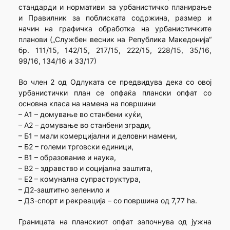
стандарди и нормативи за урбанистичко планирање
и Правилник за поблиската содржина, размер и
начин на графичка обработка на урбанистичките
планови („Службен весник на Република Македонија“
бр. 111/15, 142/15, 217/15, 222/15, 228/15, 35/16,
99/16, 134/16 и 33/17)
Во член 2 од Одлуката се предвидува дека со овој
урбанистички план се опфаќа плански опфат со
основна класа на намена на површини
– А1 – домување во станбени куќи,
– А2 – домување во станбени згради,
– Б1 – мали комерцијални и деловни намени,
– Б2 – големи трговски единици,
– В1 – образование и наука,
– В2 – здравство и социјална заштита,
– Е2 – комунална супраструктура,
– Д2-заштитно зеленило и
– Д3-спорт и рекреација – со површина од 7,77 ha.
Границата на планскиот опфат започнува од јужна