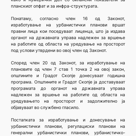
планскиот опфат и за инфра-структурата.
Понатаму, согласно член 16 од Законот,
изработување на урбанистички планови вршат
правни лица кои поседуваат лиценца, што ја издава
органот на државната управа надлежен за вршење
на работите од областа на уредување на просторот
под услови утврдени во овој член од Законот.
Според член 20 од Законот, за изработување на
плановите од член 7 став 1 точка 2 на овој закон,
општините и Градот Скопје донесуваат годишна
програма. Општините и Градот Скопје ја доставуваат
програмата до органот на државната управа
надлежен за вршење на работите од областа на
уредувањето на просторот и задолжително ја
објавуваат во службено гласило.
Постапката за изработување и донесување на
урбанистички планови, регулациски планови на
генерални урбанистички планови, урбанистичко-