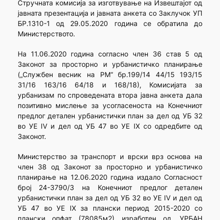
Стручната комисија за изготвување на Извештајот од
јавната презентација и јавната анкета со Заклучок УП
БР.1310-1 од 29.05.2020 година се обратила до
Министерството.
На 11.06.2020 година согласно член 36 став 5 од
Законот за просторно и урбанистичко планирање
(„Службен весник на РМ“ бр.199/14 44/15 193/15
31/16 163/16 64/18 и 168/18), Комисијата за
урбанизам по спроведената втора јавна анкета дала
позитивно мислење за усогласеноста на Конечниот
предлог детален урбанистички план за дел од УБ 32
во УЕ IV и дел од УБ 47 во УЕ IX со одредбите од
Законот.
Министерство за транспорт и врски врз основа на
член 38 од Законот за просторно и урбанистичко
планирање на 12.06.2020 година издало Согласност
број 24-3790/3 на Конечниот предлог детален
урбанистички план за дел од УБ 32 во УЕ IV и дел од
УБ 47 во УЕ IX за плански период 2015-2020 со
плански опфат (78085м2) изработен од „УРБАН