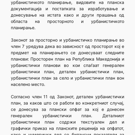
урбанистичкото планирање, видовите на планска
документација и постапката за изработување и
донесување на истата како и други прашања од
областа на просторното и урбанистичкото
планирање.
Законот за просторно и урбанистичко планирање во
член 7 уредува дека во зависност од просторот кој е
предмет на планирањето се донесуваат следните
планови: Просторен план на Република Македонија и
урбанистички планови во кои спаѓаат генерален
урбанистички план, детален урбанистички план,
урбанистички план за село и урбанистички план вон
населено место.
Согласно член 11 од Законот, детален урбанистички
план, за каков што се работи во конкретниот случај,
се донесува за плански опфат за кој е донесен
генерален урбанистички план. Деталниот
урбанистички план содржи текстуален дел и
графички приказ на планските решенија на опфатот,
како и нумерички дел со билансни показатели за