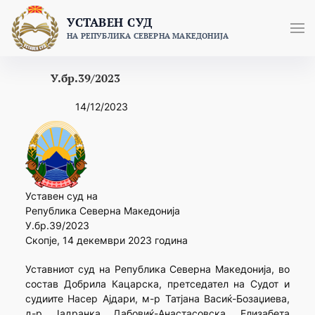
Skip
УСТАВЕН СУД
to
НА РЕПУБЛИКА СЕВЕРНА МАКЕДОНИЈА
content
У.бр.39/2023
14/12/2023
Уставен суд на
Република Северна Македонија
У.бр.39/2023
Скопје, 14 декември 2023 година
Уставниот суд на Република Северна Македонија, во
состав Добрила Кацарска, претседател на Судот и
судиите Насер Ајдари, м-р Татјана Васиќ-Бозаџиева,
д-р Јадранка Дабовиќ-Анастасовска, Елизабета