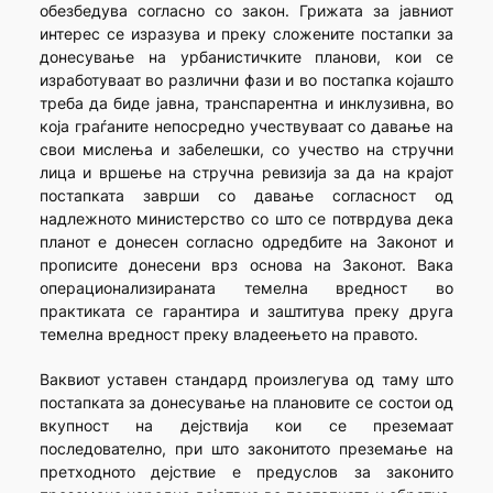
обезбедува согласно со закон. Грижата за јавниот
интерес се изразува и преку сложените постапки за
донесување на урбанистичките планови, кои се
изработуваат во различни фази и во постапка којашто
треба да биде јавна, транспарентна и инклузивна, во
која граѓаните непосредно учествуваат со давање на
свои мислења и забелешки, со учество на стручни
лица и вршење на стручна ревизија за да на крајот
постапката заврши со давање согласност од
надлежното министерство со што се потврдува дека
планот е донесен согласно одредбите на Законот и
прописите донесени врз основа на Законот. Вака
операционализираната темелна вредност во
практиката се гарантира и заштитува преку друга
темелна вредност преку владеењето на правото.
Ваквиот уставен стандард произлегува од таму што
постапката за донесување на плановите се состои од
вкупност на дејствија кои се преземаат
последователно, при што законитото преземање на
претходното дејствие е предуслов за законито