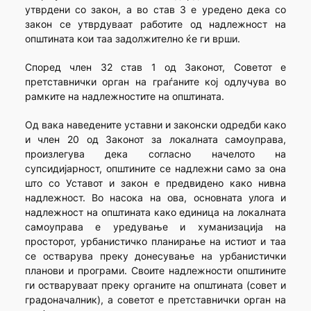
утврдени со закон, а во став 3 е уредено дека со
закон се утврдуваат работите од надлежност на
општината кои таа задолжително ќе ги врши.
Според член 32 став 1 од Законот, Советот е
претставнички орган на граѓаните кој одлучува во
рамките на надлежностите на општината.
Од вака наведените уставни и законски одредби како
и член 20 од Законот за локалната самоуправа,
произлегува дека согласно начелото на
супсидијарност, општините се надлежни само за она
што со Уставот и закон е предвидено како нивна
надлежност. Во насока на ова, основната улога и
надлежност на општината како единица на локалната
самоуправа е уредување и хуманизација на
просторот, урбанистичко планирање на истиот и таа
се остварува преку донесување на урбанистички
планови и програми. Своите надлежности општините
ги остваруваат преку органите на општината (совет и
градоначалник), а советот е претставнички орган на