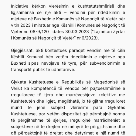
Iniciativa kërkon vlerësimin e kushtetutshmërisë dhe
ligjshmërisë së një akti – Vendimi për ridedikimin e
mjeteve në Buxhetin e Komunës së Nagoriçit të Vjetër për
vitin 2023 i miratuar nga Këshilli i Komunës së Nagoriçit të
Vjetër nr. 08-9/120 i datës 30.03.2023 (“Lajmëtari Zyrtar
i Komunës së Nagoriçit të Vjetër” nr.6/2023).
Gjegjësisht, akti kontestues paraqet vendim me të cilin
Këshilli Komunal bën vetëm ridedikimin e mjeteve nga
Buxheti sipas nevojave të tyre, për subvencionimin e
transportit publik të udhëtarëve.
Gjykata Kushtetuese e Republikës së Maqedonisë së
Veriut ka kompetencë të vendos për pajtueshmërinë e
rregulloreve të tjera dhe marrëveshjeve kolektive me
Kushtetutën dhe ligjet, megjithatë, jo të gjitha rregulloret
mund të jenë subjekt vlerësimi para Gjykatës
Kushtetuese, por vetëm dispozitat që përmbajnë norma
të përgjithshme të sjelljes, rregullojnë marrëdhëniet e
subjekteve në të drejtën në mënyrë të përgjithshme dhe
që përcaktojnë të drejtat dhe detyrimet e një numri të