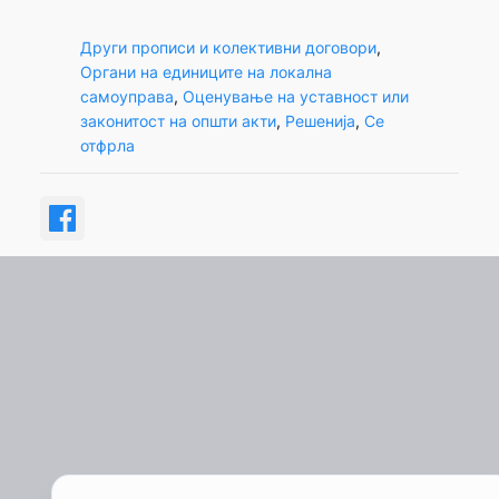
Други прописи и колективни договори
, 
Органи на единиците на локална
самоуправа
, 
Оценување на уставност или
законитост на општи акти
, 
Решенија
, 
Се
отфрла