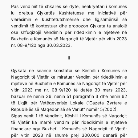
Pas vendimit të shkallës së dytë, nënkryetari i komunës
iu drejtua Gjykatës Kushtetuese me iniciativë për
vlerësimin e kushtetutshmërisë dhe ligjshmërisë së
vendimit të kontestuar dhe propozon Gjykata ta anulojë
ose shfuqizojë Vendimin për ridedikimin e mjeteve në
Buxhetin e Komunës së Nagoriçit të Vjetër për vitin 2023
nr. 08-9/120 nga 30.03.2023.
II
Gjykata në seancë konstatoi se Këshilli i Komunës së
Nagoriçit të Vjetër ka miratuar Vendim për ridedikimin e
mjeteve në Buxhetin e Komunës së Nagoriçit të Vjetër për
vitin 2023 me nr. 08-9/120 të datës 30 mars 2023,
bazuar në nenin 36, nenin 51 paragrafin 3 dhe nenin 62
të Ligjit për Vetëqeverisje Lokale (“Gazeta Zyrtare e
Republikës së Maqedonisë së Veriut” numër 5/2002).
Sipas nenit 1 të Vendimit, Këshilli i Komunës së Nagoriçit
të Vjetër ka marrë vendim për ridedikimin e mjeteve
financiare nga Buxheti i Komunës së Nagoriçit të Vjetër
për vitin 2023 në shumë prej 300.000 denarë për