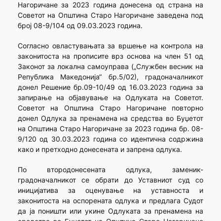
Нагоричане за 2023 година донесена од страна на
Советот на Општина Старо Нагоричане заведена под
број 08-9/104 од 09.03.2023 година.
Согласно овластувањата за вршење на контрола на
законитоста на прописите врз основа на член 51 од
Законот за локална самоуправа („Службен весник на
Република Македонија“ бр.5/02), градоначалникот
донел Решение бр.09-10/49 од 16.03.2023 година за
запирање на објавување на Одлуката на Советот.
Советот на Општина Старо Нагоричане повторно
донел Одлука за пренамена на средства во Буџетот
на Општина Старо Нагоричане за 2023 година бр. 08-
9/120 од 30.03.2023 година со идентична содржина
како и претходно донесената и запрена одлука.
По втородонесената одлука, заменик-
градоначалникот се обрати до Уставниот суд со
иницијатива за оценување на уставноста и
законитоста на оспорената одлука и предлага Судот
да ја поништи или укине Одлуката за пренамена на