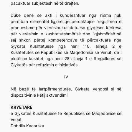
pacaktuar subjektesh në të drejtën.
Duke qenë se akti i kundërshtuar nga nisma nuk
përmban elementet ligjore që përcaktojnë rregulloren e
pranueshme për vlerësim kushtetueso-gjyqësor, kërkesa
për vlerësimin e kushtetutshmërisë dhe ligjshmërisë së
saj shkon përtej kompetencave të përcaktuara nga
Gjykata Kushtetuese nga neni 110, alineja 2 e
Kushtetutës së Republikës së Maqedonisë së Veriut, që i
plotëson kushtet nga neni 28 alineja 1 e Rregullores së
Gjykatës për refuzimin e iniciativës.
IV
Në bazë të lartpërmendurës, Gjykata vendosi si në
dispozitivin e këtij aktvendimi.
KRYETARE
e Gjykatës Kushtetuese të Republikës së Maqedonisë së
Veriut,
Dobrilla Kacarska