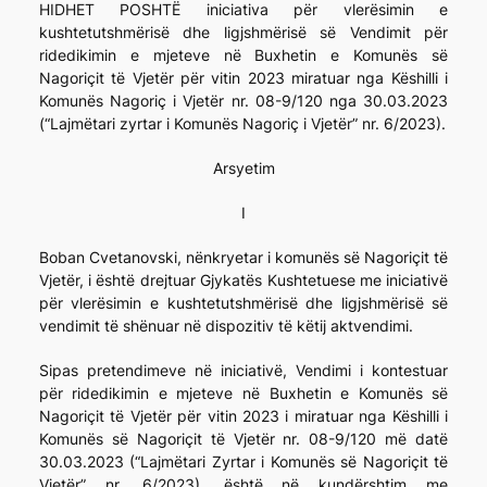
HIDHET POSHTË iniciativa për vlerësimin e
kushtetutshmërisë dhe ligjshmërisë së Vendimit për
ridedikimin e mjeteve në Buxhetin e Komunës së
Nagoriçit të Vjetër për vitin 2023 miratuar nga Këshilli i
Komunës Nagoriç i Vjetër nr. 08-9/120 nga 30.03.2023
(“Lajmëtari zyrtar i Komunës Nagoriç i Vjetër” nr. 6/2023).
Arsyetim
I
Boban Cvetanovski, nënkryetar i komunës së Nagoriçit të
Vjetër, i është drejtuar Gjykatës Kushtetuese me iniciativë
për vlerësimin e kushtetutshmërisë dhe ligjshmërisë së
vendimit të shënuar në dispozitiv të këtij aktvendimi.
Sipas pretendimeve në iniciativë, Vendimi i kontestuar
për ridedikimin e mjeteve në Buxhetin e Komunës së
Nagoriçit të Vjetër për vitin 2023 i miratuar nga Këshilli i
Komunës së Nagoriçit të Vjetër nr. 08-9/120 më datë
30.03.2023 (“Lajmëtari Zyrtar i Komunës së Nagoriçit të
Vjetër” nr. 6/2023), është në kundërshtim me