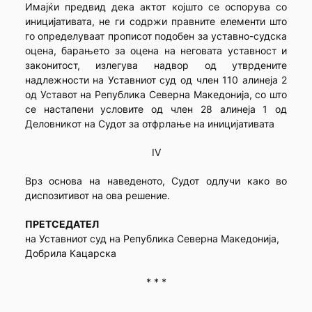
Имајќи предвид дека актот којшто се оспорува со
иницијативата, не ги содржи правните елементи што
го определуваат прописот подобен за уставно-судска
оцена, барањето за оцена на неговата уставност и
законитост, излегува надвор од утврдените
надлежности на Уставниот суд од член 110 алинеја 2
од Уставот на Република Северна Македонија, со што
се настапени условите од член 28 алинеја 1 од
Деловникот на Судот за отфрлање на иницијативата
IV
Врз основа на наведеното, Судот одлучи како во
диспозитивот на ова решение.
ПРЕТСЕДАТЕЛ
на Уставниот суд на Република Северна Македонија,
Добрила Кацарска
* * *