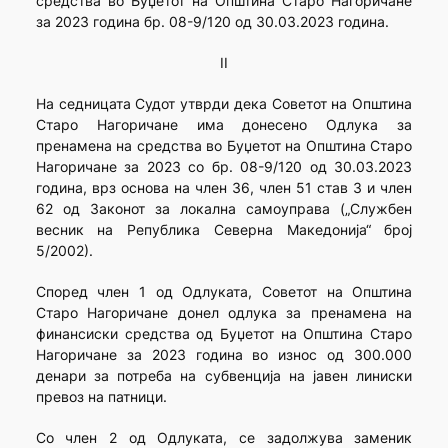
средства во Буџетот на Општина Старо Нагоричане
за 2023 година бр. 08-9/120 од 30.03.2023 година.
II
На седницата Судот утврди дека Советот на Општина
Старо Нагоричане има донесено Одлука за
пренамена на средства во Буџетот на Општина Старо
Нагоричане за 2023 со бр. 08-9/120 од 30.03.2023
година, врз основа на член 36, член 51 став 3 и член
62 од Законот за локална самоуправа („Службен
весник на Република Северна Македонија“ број
5/2002).
Според член 1 од Одлуката, Советот на Општина
Старо Нагоричане донел одлука за пренамена на
финансиски средства од Буџетот на Општина Старо
Нагоричане за 2023 година во износ од 300.000
денари за потреба на субвенција на јавен линиски
превоз на патници.
Со член 2 од Одлуката, се задолжува заменик