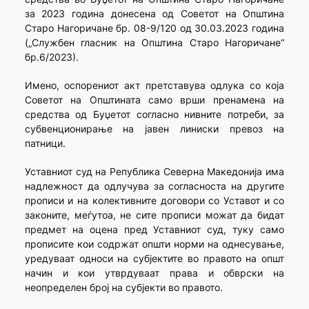
за 2023 година донесена од Советот на Општина
Старо Нагоричане бр. 08-9/120 од 30.03.2023 година
(„Службен гласник на Општина Старо Нагоричане“
бр.6/2023).
Имено, оспорениот акт претставува одлука со која
Советот на Општината само врши пренамена на
средства од Буџетот согласно нивните потреби, за
субвенционирање на јавен линиски превоз на
патници.
Уставниот суд на Република Северна Македонија има
надлежност да одлучува за согласноста на другите
прописи и на колективните договори со Уставот и со
законите, меѓутоа, не сите прописи можат да бидат
предмет на оцена пред Уставниот суд, туку само
прописите кои содржат општи норми на однесување,
уредуваат односи на субјектите во правото на општ
начин и кои утврдуваат права и обврски на
неопределен број на субјекти во правото.