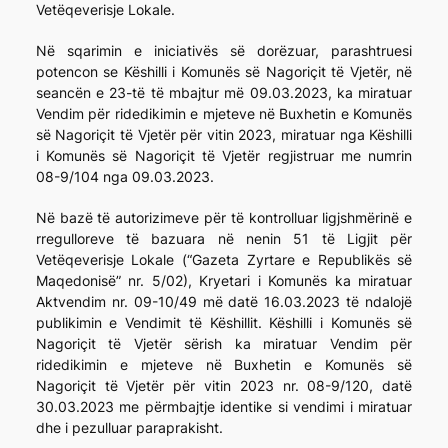
Vetëqeverisje Lokale.
Në sqarimin e iniciativës së dorëzuar, parashtruesi
potencon se Këshilli i Komunës së Nagoriçit të Vjetër, në
seancën e 23-të të mbajtur më 09.03.2023, ka miratuar
Vendim për ridedikimin e mjeteve në Buxhetin e Komunës
së Nagoriçit të Vjetër për vitin 2023, miratuar nga Këshilli
i Komunës së Nagoriçit të Vjetër regjistruar me numrin
08-9/104 nga 09.03.2023.
Në bazë të autorizimeve për të kontrolluar ligjshmërinë e
rregulloreve të bazuara në nenin 51 të Ligjit për
Vetëqeverisje Lokale (“Gazeta Zyrtare e Republikës së
Maqedonisë” nr. 5/02), Kryetari i Komunës ka miratuar
Aktvendim nr. 09-10/49 më datë 16.03.2023 të ndalojë
publikimin e Vendimit të Këshillit. Këshilli i Komunës së
Nagoriçit të Vjetër sërish ka miratuar Vendim për
ridedikimin e mjeteve në Buxhetin e Komunës së
Nagoriçit të Vjetër për vitin 2023 nr. 08-9/120, datë
30.03.2023 me përmbajtje identike si vendimi i miratuar
dhe i pezulluar paraprakisht.