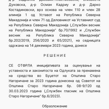
Дуковска, д-р Осман Кадриу и д-р Дарко
Костадиновски, врз основа на член 110 и член 28
алинеја 1 од Уставот на Република Северна
Македонија и член 71 од Деловникот на Уставниот суд
на Република Северна Македонија („Службен весник
на Република Македонија” бр.70/1992 и „Службен
весник на Република Северна Македонија”
бр.202/2019, 256/2020 и 65/2021), на седницата
одржана на 14 декември 2023 година, донесе
Р Е Ш Е Н И Е
СЕ ОТФРЛА иницијативата за оценување на
уставноста и законитоста на Одлуката за пренамена
на средства во Буџетот на Општина Старо
Нагоричане за 2023 година донесена од Советот на
Општина Старо Нагоричане бр. 08-9/120 од
30.03.2023 година („Службен гласник на Општина
Старо Нагоричане“ бр.6/2023).
Образложение