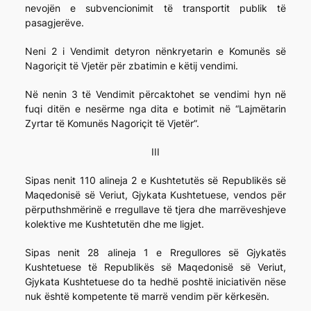
nevojën e subvencionimit të transportit publik të
pasagjerëve.
Neni 2 i Vendimit detyron nënkryetarin e Komunës së
Nagoriçit të Vjetër për zbatimin e këtij vendimi.
Në nenin 3 të Vendimit përcaktohet se vendimi hyn në
fuqi ditën e nesërme nga dita e botimit në “Lajmëtarin
Zyrtar të Komunës Nagoriçit të Vjetër”.
III
Sipas nenit 110 alineja 2 e Kushtetutës së Republikës së
Maqedonisë së Veriut, Gjykata Kushtetuese, vendos për
përputhshmërinë e rregullave të tjera dhe marrëveshjeve
kolektive me Kushtetutën dhe me ligjet.
Sipas nenit 28 alineja 1 e Rregullores së Gjykatës
Kushtetuese të Republikës së Maqedonisë së Veriut,
Gjykata Kushtetuese do ta hedhë poshtë iniciativën nëse
nuk është kompetente të marrë vendim për kërkesën.