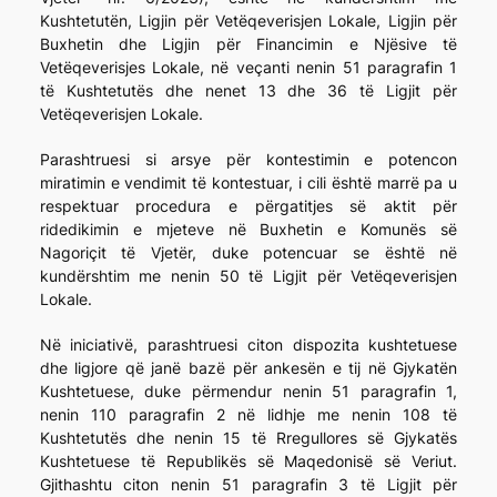
Kushtetutën, Ligjin për Vetëqeverisjen Lokale, Ligjin për
Buxhetin dhe Ligjin për Financimin e Njësive të
Vetëqeverisjes Lokale, në veçanti nenin 51 paragrafin 1
të Kushtetutës dhe nenet 13 dhe 36 të Ligjit për
Vetëqeverisjen Lokale.
Parashtruesi si arsye për kontestimin e potencon
miratimin e vendimit të kontestuar, i cili është marrë pa u
respektuar procedura e përgatitjes së aktit për
ridedikimin e mjeteve në Buxhetin e Komunës së
Nagoriçit të Vjetër, duke potencuar se është në
kundërshtim me nenin 50 të Ligjit për Vetëqeverisjen
Lokale.
Në iniciativë, parashtruesi citon dispozita kushtetuese
dhe ligjore që janë bazë për ankesën e tij në Gjykatën
Kushtetuese, duke përmendur nenin 51 paragrafin 1,
nenin 110 paragrafin 2 në lidhje me nenin 108 të
Kushtetutës dhe nenin 15 të Rregullores së Gjykatës
Kushtetuese të Republikës së Maqedonisë së Veriut.
Gjithashtu citon nenin 51 paragrafin 3 të Ligjit për