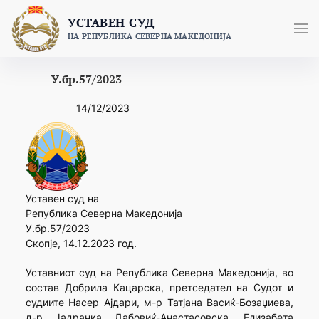
Skip
УСТАВЕН СУД
to
НА РЕПУБЛИКА СЕВЕРНА МАКЕДОНИЈА
content
У.бр.57/2023
14/12/2023
Уставен суд на
Република Северна Македонија
У.бр.57/2023
Скопје, 14.12.2023 год.
Уставниот суд на Република Северна Македонија, во
состав Добрила Кацарска, претседател на Судот и
судиите Насер Ајдари, м-р Татјана Васиќ-Бозаџиева,
д-р Јадранка Дабовиќ-Анастасовска, Елизабета