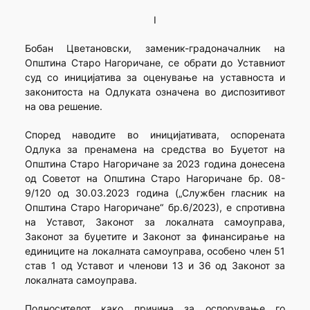
I
Бобан Цветановски, заменик-градоначалник на
Општина Старо Нагоричане, се обрати до Уставниот
суд со иницијатива за оценување на уставноста и
законитоста на Одлуката означена во диспозитивот
на ова решение.
Според наводите во иницијативата, оспорената
Одлука за пренамена на средства во Буџетот на
Општина Старо Нагоричане за 2023 година донесена
од Советот на Општина Старо Нагоричане бр. 08-
9/120 од 30.03.2023 година („Службен гласник на
Општина Старо Нагоричане“ бр.6/2023), е спротивна
на Уставот, Законот за локалната самоуправа,
Законот за буџетите и Законот за финансирање на
единиците на локалната самоуправа, особено член 51
став 1 од Уставот и членови 13 и 36 од Законот за
локалната самоуправа.
Подносителот како причина за оспорување го