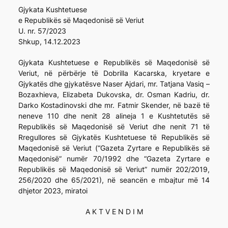
Gjykata Kushtetuese
e Republikës së Maqedonisë së Veriut
U. nr. 57/2023
Shkup, 14.12.2023
Gjykata Kushtetuese e Republikës së Maqedonisë së
Veriut, në përbërje të Dobrilla Kacarska, kryetare e
Gjykatës dhe gjykatësve Naser Ajdari, mr. Tatjana Vasiq –
Bozaxhieva, Elizabeta Dukovska, dr. Osman Kadriu, dr.
Darko Kostadinovski dhe mr. Fatmir Skender, në bazë të
neneve 110 dhe nenit 28 alineja 1 e Kushtetutës së
Republikës së Maqedonisë së Veriut dhe nenit 71 të
Rregullores së Gjykatës Kushtetuese të Republikës së
Maqedonisë së Veriut (“Gazeta Zyrtare e Republikës së
Maqedonisë” numër 70/1992 dhe “Gazeta Zyrtare e
Republikës së Maqedonisë së Veriut” numër 202/2019,
256/2020 dhe 65/2021), në seancën e mbajtur më 14
dhjetor 2023, miratoi
A K T V E N D I M