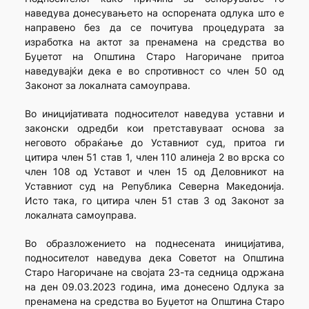
наведува донесувањето на оспорената одлука што е
направено без да се почитува процедурата за
изработка на актот за пренамена на средства во
Буџетот на Општина Старо Нагоричане притоа
наведувајќи дека е во спротивност со член 50 од
Законот за локалната самоуправа.
Во иницијативата подносителот наведува уставни и
законски одредби кои претставуваат основа за
неговото обраќање до Уставниот суд, притоа ги
цитира член 51 став 1, член 110 алинеја 2 во врска со
член 108 од Уставот и член 15 од Деловникот на
Уставниот суд на Република Северна Македонија.
Исто така, го цитира член 51 став 3 од Законот за
локалната самоуправа.
Во образложението на поднесената иницијатива,
подносителот наведува дека Советот на Општина
Старо Нагоричане на својата 23-та седница одржана
на ден 09.03.2023 година, има донесено Одлука за
пренамена на средства во Буџетот на Општина Старо