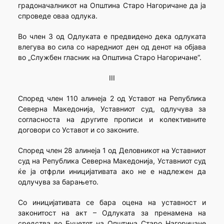
градоначалникот на Општина Старо Нагоричане да ја
спроведе оваа одлука.
Во член 3 од Одлуката е предвидено дека одлуката
влегува во сила со наредниот ден од денот на објава
во „Службен гласник на Општина Старо Нагоричане“.
III
Според член 110 алинеја 2 од Уставот на Република
Северна Македонија, Уставниот суд, одлучува за
согласноста на другите прописи и колективните
договори со Уставот и со законите.
Според член 28 алинеја 1 од Деловникот на Уставниот
суд на Република Северна Македонија, Уставниот суд
ќе ја отфрли иницијативата ако не е надлежен да
одлучува за барањето.
Со иницијативата се бара оцена на уставност и
законитост на акт – Одлуката за пренамена на
средства во Буџетот на Општина Старо Нагоричане