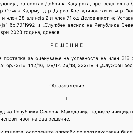
донија, во состав Добрила Кацарска, претседател на С
-р Осман Кадриу, д-р Дарко Костадиновски и м-р Фа
 и член 28 алинеја 2 и член 71 од Деловникот на Устав
ја” бр.70/1992 и „Службен весник на Република Севе
мври 2023 година, донесе
Р Е Ш Е Н И Е
 постапка за оценување на уставноста на член 218 
 бр.72/16, 142/16, 178/17, 26/18, 233/18 и „Службен в
Образложение
I
суд на Република Северна Македонија поднесе иниција
диспозитивот на ова решение.
ијативата, оспорените одред­би се противуставни биде