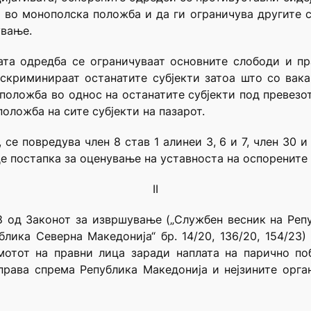
ва во монополска положба и да ги ограничува ­другите 
ување.
та одредба се ограничуваат основните слободи и пр
искриминираат останатите субјекти затоа што со вака
положба во однос на останатите субјекти под превезот 
оложба на сите субјекти на пазарот.
се повредува член 8 став 1 алинеи 3, 6 и 7, член 30 
де постапка за оценување на уставноста на оспорените
II
 од Законот за извршување („Службен весник на Републи
блика Северна Македонија“ бр. 14/20, 136/20, 154/23
отот на правни лица заради наплата на парично поб
рава спрема Република Македонија и нејзините орган