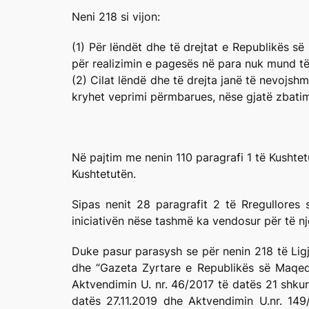
Neni 218 si vijon:
(1) Për lëndët dhe të drejtat e Republikës s
për realizimin e pagesës në para nuk mund të
(2) Cilat lëndë dhe të drejta janë të nevojshm
kryhet veprimi përmbarues, nëse gjatë zbatim
Në pajtim me nenin 110 paragrafi 1 të Kushte
Kushtetutën.
Sipas nenit 28 paragrafit 2 të Rregullores
iniciativën nëse tashmë ka vendosur për të n
Duke pasur parasysh se për nenin 218 të Ligj
dhe “Gazeta Zyrtare e Republikës së Maqedo
Aktvendimin U. nr. 46/2017 të datës 21 shkur
datës 27.11.2019 dhe Aktvendimin U.nr. 149