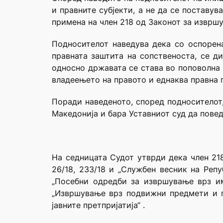
и правните субјекти, а не да се поставу
примена на член 218 од Законот за изврш
Подносителот наведува дека со оспорена
правната заштита на сопственоста, се д
односно државата се става во поповолна 
владеењето на правото и еднаква правна п
Поради наведеното, според подносителот, 
Македонија и бара Уставниот суд да пове
На седницата Судот утврди дека член 218
26/18, 233/18 и „Службен весник на Репу
„Посебни одредби за извршување врз им
„Извршување врз подвижни предмети и п
јавните претпријатија“ .