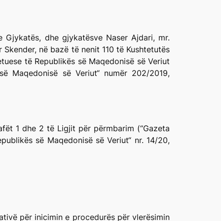
e Gjykatës, dhe gjykatësve Naser Ajdari, mr.
 Skender, në bazë të nenit 110 të Kushtetutës
tetuese të Republikës së Maqedonisë së Veriut
së Maqedonisë së Veriut“ numër 202/2019,
afët 1 dhe 2 të Ligjit për përmbarim (“Gazeta
publikës së Maqedonisë së Veriut“ nr. 14/20,
tivë për inicimin e procedurës për vlerësimin