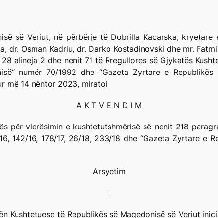
ë së Veriut, në përbërje të Dobrilla Kacarska, kryetare 
, dr. Osman Kadriu, dr. Darko Kostadinovski dhe mr. Fatmir
 28 alineja 2 dhe nenit 71 të Rregullores së Gjykatës Kush
nisë“ numër 70/1992 dhe “Gazeta Zyrtare e Republikës 
r më 14 nëntor 2023, miratoi
A K T V E N D I M
ës për vlerësimin e kushtetutshmërisë së nenit 218 paragr
16, 142/16, 178/17, 26/18, 233/18 dhe “Gazeta Zyrtare e Re
Arsyetim
I
n Kushtetuese të Republikës së Maqedonisë së Veriut inicia