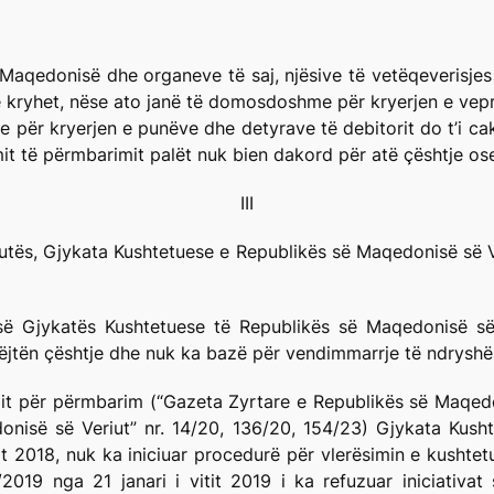
ë Maqedonisë dhe organeve të saj, njësive të vetëqeverisje
 kryhet, nëse ato janë të domosdoshme për kryerjen e veprim
e për kryerjen e punëve dhe detyrave të debitorit do t’i cakto
it të përmbarimit palët nuk bien dakord për atë çështje os
III
tutës, Gjykata Kushtetuese e Republikës së Maqedonisë së 
 së Gjykatës Kushtetuese të Republikës së Maqedonisë së
jëjtën çështje dhe nuk ka bazë për vendimmarrje të ndrysh
it për përmbarim (“Gazeta Zyrtare e Republikës së Maqedon
nisë së Veriut” nr. 14/20, 136/20, 154/23) Gjykata Kush
t 2018, nuk ka iniciuar procedurë për vlerësimin e kushte
/2019 nga 21 janari i vitit 2019 i ka refuzuar iniciativ