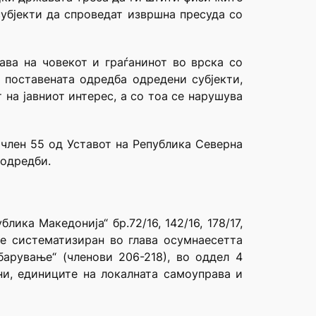
субјекти да спроведат извршна пресуда со
ава на човекот и граѓанинот во врска со
 поставената одредба одредени субјекти,
на јавниот интерес, а со тоа се нарушува
и член 55 од Уставот на Република Северна
 одредби.
ка Македонија“ бр.72/16, 142/16, 178/17,
) е систематизиран во глава осумнаесетта
арување“ (членови 206-218), во оддел 4
и, единиците на локалната самоуправа и