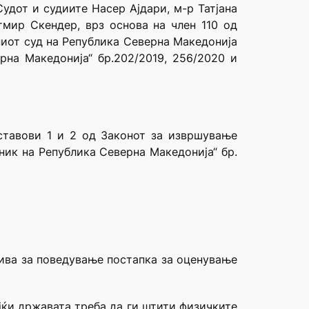
удот и судиите Насер Ајдари, м-р Татјана
тмир Скендер, врз основа на член 110 од
ниот суд на Република Северна Македонија
рна Македонија“ бр.202/2019, 256/2020 и
ставови 1 и 2 од Законот за извршување
есник на Република Северна Македонија“ бр.
тива за поведување постапка за оценување
јќи државата треба да ги штити физичките