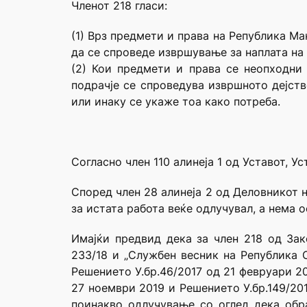
Членот 218 гласи:
(1) Врз предмети и права на Република Ма
да се спроведе извршување за наплата на
(2) Кои предмети и права се неопходни
подрачје се спроведува извршното дејств
или инаку се укаже тоа како потреба.
Согласно член 110 алинеја 1 од Уставот, У
Според член 28 алинеја 2 од Деловникот н
за истата работа веќе одлучувал, а нема 
Имајќи предвид дека за член 218 од Зако
233/18 и „Службен весник на Република С
Решението У.бр.46/2017 од 21 февруари 20
27 ноември 2019 и Решението У.бр.149/201
поинакво одлучување со оглед дека обра