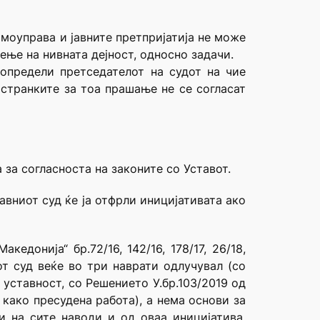
амоуправа и јавните претпријатија не може
ње на нивната дејност, односно задачи.
определи претседателот на судот на чие
 странките за тоа прашање не се согласат
 за согласноста на законите со Уставот.
авниот суд ќе ја отфрли иницијативата ако
донија“ бр.72/16, 142/16, 178/17, 26/18,
от суд веќе во три наврати одлучувал (со
 уставност, со Решението У.бр.103/2019 од
 како пресудена работа), а нема основи за
и на сите наводи и од оваа иницијатива,