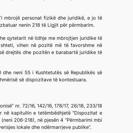
i mbrojë personat fizikë dhe juridikë, e jo të
zbatuar nenin 218 të Ligjit për përmbarim.
he qytetarit në lidhje me mbrojtjen juridike të
t shteti, vihen në pozitë më të favorshme në
ë drejtës dhe pozitën e barabartë juridike të
30 dhe neni 55 i Kushtetutës së Republikës së
hmërisë së dispozitave të kontestuara.
isë” nr. 72/16, 142/16, 178/17, 26/18, 233/18
 në kapitullin e tetëmbëdhjetë “Dispozitat e
(neni 206-218), në pjesën 4 “Përmbarimi mbi
erisjes lokale dhe ndërmarrjeve publike”.