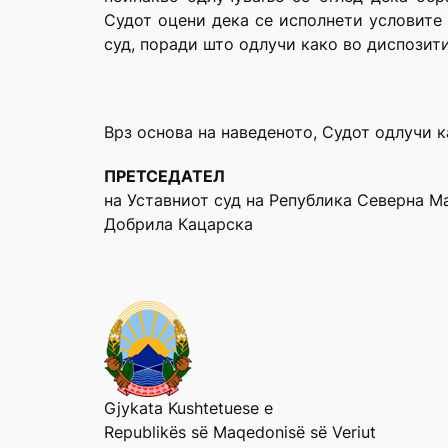
Судот оцени дека се исполнети условите 
суд, поради што одлучи како во диспозит
Врз основа на наведеното, Судот одлучи к
ПРЕТСЕДАТЕЛ
на Уставниот суд на Република Северна М
Добрила Кацарска
Gjykata Kushtetuese e
Republikës së Maqedonisë së Veriut