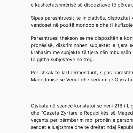
e kushtetutshmërisë së dispozitave të përcakt
Sipas parashtruesit të iniciativës, dispozita
vendoset në pozitë monopole dhe t’i kufizojë 
Parashtruesi thekson se me dispozitën e kontes
pronësisë, diskriminohen subjektet e tjera 
krahasim me subjekte të tjera nën mbulesën e
të gjitha subjekteve në treg.
Për shkak të lartpërmendurit, sipas parashtr
Maqedonisë së Veriut dhe kërkon që Gjykata K
Gjykata në seancë konstatoi se neni 218 i Li
dhe “Gazeta Zyrtare e Republikës së Maqedon
veçanta për përmbarim mbi pronën e personav
sendet e luajtshme dhe të drejtat ndaj Republ