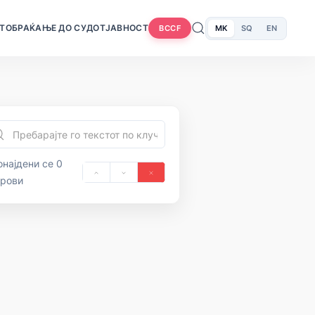
Т
ОБРАЌАЊЕ ДО СУДОТ
ЈАВНОСТ
MK
SQ
EN
BCCF
најдени се 0
орови