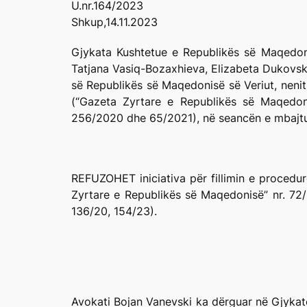
U.nr.164/2023
Shkup,14.11.2023
Gjykata Kushtetue e Republikës së Maqedonis
Tatjana Vasiq-Bozaxhieva, Elizabeta Dukovska
së Republikës së Maqedonisë së Veriut, nenit
(“Gazeta Zyrtare e Republikës së Maqedo
256/2020 dhe 65/2021), në seancën e mbajtu
REFUZOHET iniciativa për fillimin e procedur
Zyrtare e Republikës së Maqedonisë” nr. 72/
136/20, 154/23).
Avokati Bojan Vanevski ka dërguar në Gjykatë