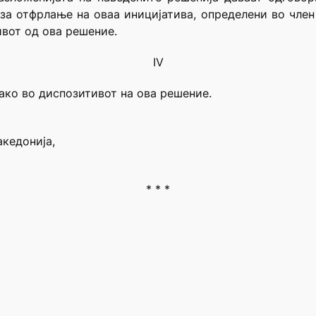
за отфрлање на оваа иницијатива, определени во член
ивот од ова решение.
IV
ако во диспозитивот на ова решение.
акедонија,
* * *