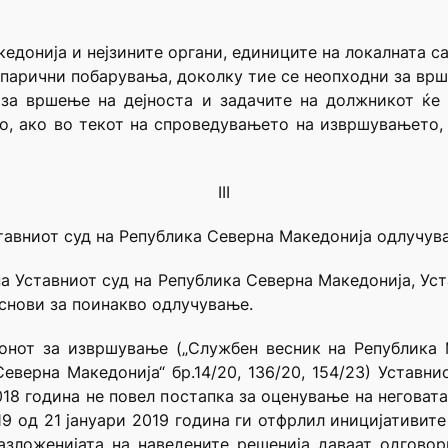
кедонија и нејзините органи, единиците на локалната с
 парични побарувања, доколку тие се неопходни за врше
 за вршење на дејноста и задачите на должникот ќе 
о, ако во текот на спроведувањето на извршувањето,
III
ставниот суд на Република Северна Македонија одлучува
а Уставниот суд на Република Северна Македонија, Уст
основи за поинакво одлучување.
нот за извршување („Службен весник на Република Маке
еверна Македонија“ бр.14/20, 136/20, 154/23) Уставни
18 година не повел постапка за оценување на неговата
9 од 21 јануари 2019 година ги отфрлил иницијативите
зложенијата на наведените решенија даваат одговор