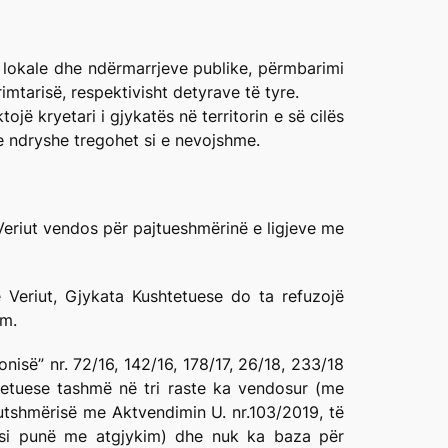
s lokale dhe ndërmarrjeve publike, përmbarimi
tarisë, respektivisht detyrave të tyre.
jë kryetari i gjykatës në territorin e së cilës
e ndryshe tregohet si e nevojshme.
Veriut vendos për pajtueshmërinë e ligjeve me
 Veriut, Gjykata Kushtetuese do ta refuzojë
ëm.
isë” nr. 72/16, 142/16, 178/17, 26/18, 233/18
tetuese tashmë në tri raste ka vendosur (me
tutshmërisë me Aktvendimin U. nr.103/2019, të
at si punë me atgjykim) dhe nuk ka baza për