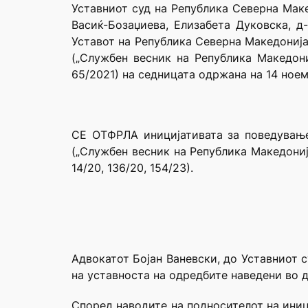
Уставниот суд на Република Северна Маке
Васиќ-Бозаџиева, Елизабета Дуковска, д
Уставот на Република Северна Македонија
(„Службен весник на Република Македони
65/2021) на седницата одржана на 14 ное
СЕ ОТФРЛА иницијативата за поведување
(„Службен весник на Република Македонија“
14/20, 136/20, 154/23).
Адвокатот Бојан Ваневски, до Уставниот 
на уставноста на одредбите наведени во 
Според наводите на подносителот на иниц