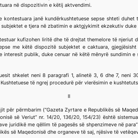
uara në dispozitivin e këtij aktvendimi.
t e kontestuara janë kundërkushtetuese sepse shteti duhet t’
subjektet e tjera në zbatimin e aktgjykimit ekzekutiv duke 
tuar kufizohen liritë dhe të drejtat themelore të njeriut d
sepse me këtë dispozitë subjektet e caktuara, gjegjësish
 interesit publik, duke cenuar në këtë mënyrë sundimin e s
uesit shkelet neni 8 paragrafi 1, alinetë 3, 6 dhe 7, neni 
ushtetuese të ngrej procedurë për vlerësimin e kushtetuts
II
gjit për përmbarim (“Gazeta Zyrtare e Republikës së Maqedon
isë së Veriut” nr. 14/20, 136/20, 154/23) është sistemuar
e juridikë me qëllim të pagesës së shpenzimeve në para” 
ikës së Maqedonisë dhe organeve të saj, njësive të vetëqev