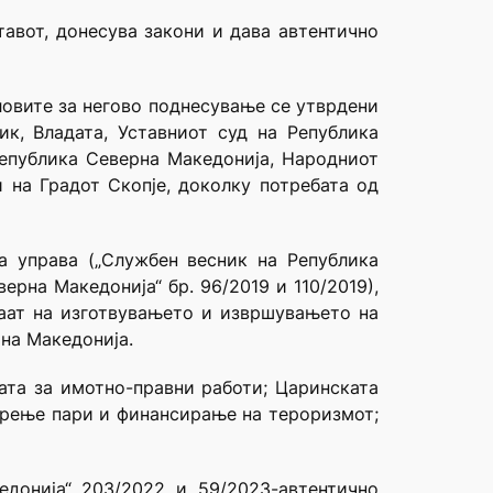
авот, донесува закони и дава автентично
ловите за негово поднесување се утврдени
к, Владата, Уставниот суд на Република
Република Северна Македонија, Народниот
 на Градот Скопје, доколку потребата од
та управа („Службен весник на Република
ерна Македонија“ бр. 96/2019 и 110/2019),
аат на изготвувањето и извршувањето на
на Македонија.
вата за имотно-правни работи; Царинската
перење пари и финансирање на тероризмот;
едонија“ 203/2022 и 59/2023-автентично