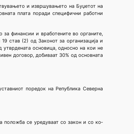
готвувањето и извршувањето на Буџетот на
овната плата поради специфични работни
о за финансии и вработените во органите,
19 став (2) од Законот за организација и
д утврдената основица, односно на кои не
тивен договор, добиваат 30% од основната
 уставниот поредок на Република Северна
а по­лож­ба се уре­ду­ва­ат со за­кон и со ко­