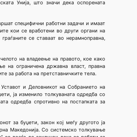
ската Унија, што значи дека оспорената
 вршат специфични работни задачи и имаат
ите кои се вработени во други органи на
граѓаните се ставаат во нерамноправна,
челото на владеење на правото, кое како
ње на ограничена државна власт, правна
те за работа на претставничките тела.
 Уставот и Деловникот на Собранието на
џети, ја изменило толкуваната одредба со
ата одредба спротивно на постапката за
нот за буџети, закон кој меѓу другото ја
ерна Македонија. Со системско толкување