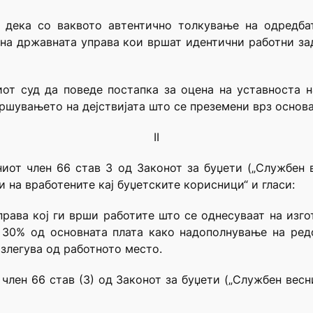
а дека со ваквото автентично толкување на одредба
 на државната управа кои вршат идентични работни зад
иот суд да поведе постапка за оцена на уставноста н
вршувањето на дејствијата што се преземени врз основа
II
иот член 66 став 3 од Законот за буџети („Службен 
и на вработените кај буџетските корисници“ и гласи:
права кој ги врши работите што се однесуваат на из
 30% од основната плата како надополнување на ред
злегува од работното место.
член 66 став (З) од Законот за буџети („Службен весн