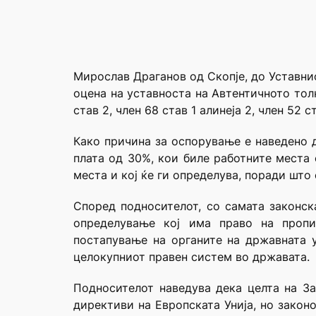
Мирослав Драганов од Скопје, до Уставнио
оцена на уставноста на Автентичното толк
став 2, член 68 став 1 алинеја 2, член 52
Како причина за оспорување е наведено д
плата од 30%, кои биле работните места
места и кој ќе ги определува, поради што
Според подносителот, со самата законск
определување кој има право на пропи
постапување на органите на државната у
целокупниот правен систем во државата.
Подносителот наведува дека целта на За
директиви на Европската Унија, но закон