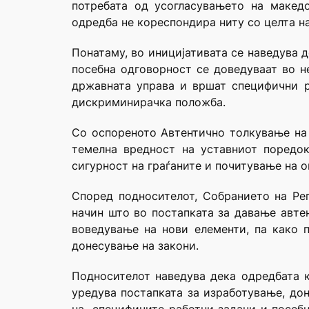
потребата од усогласувањето на македо
одредба не кореспондира ниту со целта на
Понатаму, во иницијативата се наведува 
посебна одговорност се доведуваат во н
државната управа и вршат специфични р
дискриминирачка положба.
Со оспореното Автентично толкување на 
темелна вредност на уставниот поредок
сигурност на граѓаните и почитување на о
Според подносителот, Собранието на Ре
начин што во постапката за давање автен
воведување на нови елементи, па како 
донесување на закони.
Подносителот наведува дека одредбата ко
уредува постапката за изработување, до