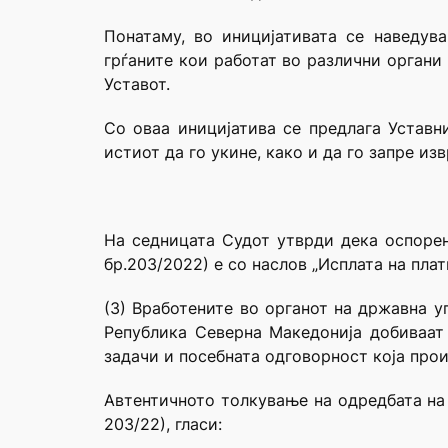
Понатаму, во иницијативата се наведув
грѓаните кои работат во различни органи
Уставот.
Со оваа иницијатива се предлага Уставн
истиот да го укине, како и да го запре из
На седницата Судот утврди дека оспорен
бр.203/2022) е со наслов „Исплата на плат
(3) Вработените во органот на државна у
Република Северна Македонија добиваат
задачи и посебната одговорност која прои
Автентичното толкување на одредбата на 
20З/22), гласи: