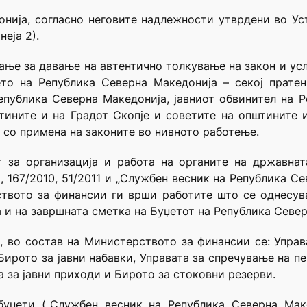
нија, согласно неговите надлежности утврдени во Уст
еја 2).
ање за давање на автентично толкување на закон и ус
то на Република Северна Македонија – секој пратени
епублика Северна Македонија, јавниот обвинител на 
тините и на Градот Скопје и советите на општините и
 со примена на законите во нивното работење.
т за организација и работа на органите на државна
, 167/2010, 51/2011 и „Службен весник на Република Сев
ството за финансии ги врши работите што се однесув
 и на завршната сметка на Буџетот на Република Север
, во состав на Министерството за финансии се: Упра
Бирото за јавни набавки, Управата за спречување на 
а за јавни приходи и Бирото за стоковни резерви.
буџети („Службен весник на Република Северна Мак