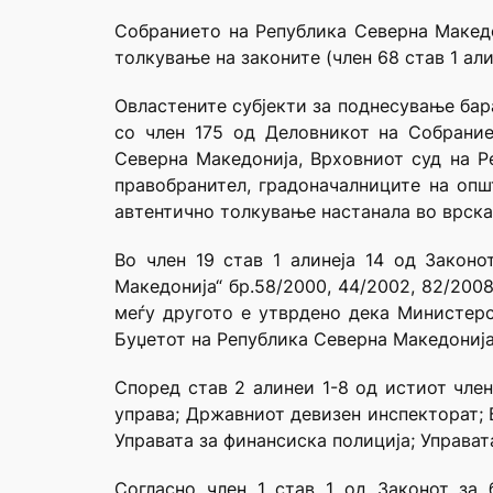
Собранието на Република Северна Македо
толкување на законите (член 68 став 1 алин
Овластените субјекти за поднесување бар
со член 175 од Деловникот на Собрание
Северна Македонија, Врховниот суд на Р
правобранител, градоначалниците на опш
автентично толкување настанала во врска
Во член 19 став 1 алинеја 14 од Законо
Македонија“ бр.58/2000, 44/2002, 82/2008
меѓу другото е утврдено дека Министер
Буџетот на Република Северна Македонија
Според став 2 алинеи 1-8 од истиот член
управа; Државниот девизен инспекторат; 
Управата за финансиска полиција; Управат
Согласно член 1 став 1 од Законот за 