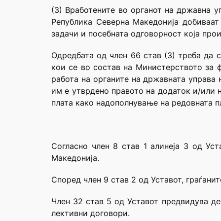
(З) Вработените во органот на државна у
Република Северна Македонија добиваат
задачи и посебната одговорност која прои
Одредбата од член 66 став (3) треба да 
кои се во состав на Министерството за ф
работа на органите на државната управа 
им е утврдено правото на додаток и/или 
плата како надополнување на редовната п
Согласно член 8 став 1 алинеја 3 од Ус
Македонија.
Според член 9 став 2 од Уставот, граѓанит
Член 32 став 5 од Уставот предвидува дека ос­
лек­тив­ни до­го­во­ри.