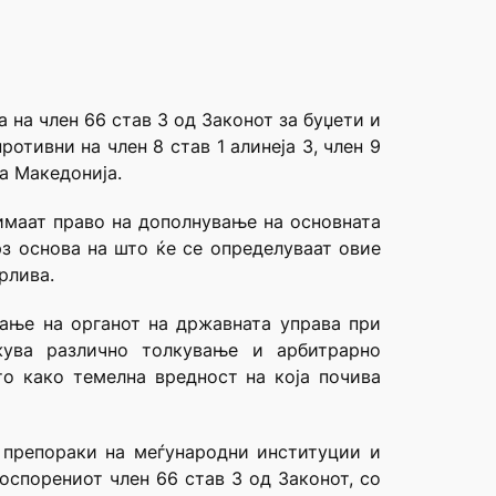
 на член 66 став 3 од Законот за буџети и
отивни на член 8 став 1 алинеја 3, член 9
на Македонија.
 имаат право на дополнување на основната
з основа на што ќе се определуваат овие
рлива.
вање на органот на државната управа при
жува различно толкување и арбитрарно
то како темелна вредност на која почива
, препораки на меѓународни институции и
оспорениот член 66 став 3 од Законот, со