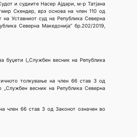
удот и судиите Насер Ајдари, м-р Татјана
тмир Скендер, врз основа на член 110 од
от на Уставниот суд на Република Северна
ублика Северна Македонија” бр.202/2019,
за буџети („Службен весник на Република
тичното толкување на член 66 став 3 од
во „Службен весник на Република Северна
на член 66 став 3 од Законот означен во