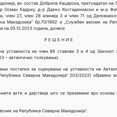
донија, во состав Добрила Кацарска, претседател на С
-р Осман Кадриу, д-р Дарко Костадиновски и м-р Фа
, член 27, член 28 алинеја 3 и член 71 од Деловник
ка Македонија” бр.70/1992 и „Службен весник на Реп
а на 05.12.2023 година, донесе
Р Е Ш Е Н И Е
а уставноста на член 66 ставови 3 и 4 од Законот 
23 – автентично толкување).
ање постапка за оценување на уставноста на Автен
Република Северна Македонија“ 203/2022) објавено 
ите акти и дејствија што се преземени врз основа 
весник на Република Северна Македонија”.