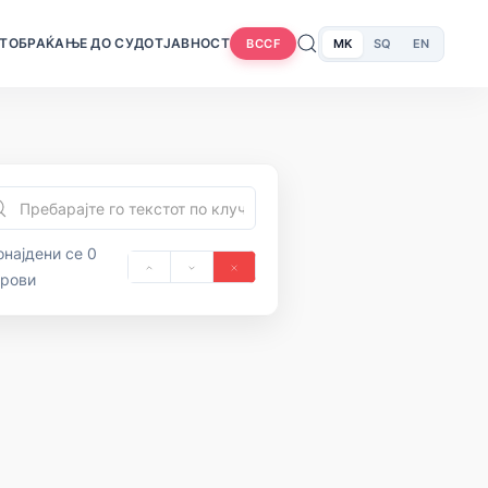
Т
ОБРАЌАЊЕ ДО СУДОТ
ЈАВНОСТ
MK
SQ
EN
BCCF
најдени се 0
орови