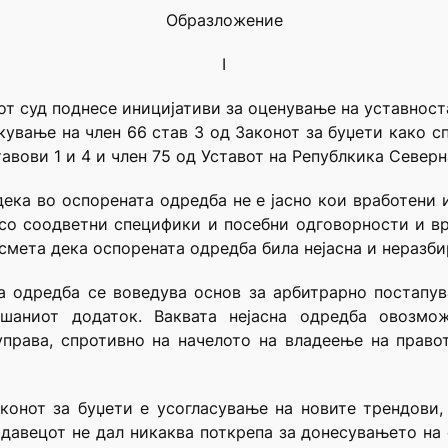
Образложение
I
т суд поднесе иницијативи за оценување на уставноста
ување на член 66 став 3 од Законот за буџети како спр
 ставови 1 и 4 и член 75 од Уставот на Републкика Север
ека во оспорената одредба не е јасно кои вработени
 со соодветни специфики и посебни одговорности и вр
 смета дека оспорената одредба била нејасна и неразби
а одредба се воведува основ за арбитрарно постапу
шаниот додаток. Ваквата нејасна одредба овозмо
права, спротивно на начелото на владеење на право
конот за буџети е усогласување на новите трендови
одавецот не дал никаква поткрепа за донесувањето на 