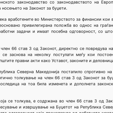
нското законодавство со законодавството на Европ
 носењето на Законот за буџети.
дека вработените во Министерството за финансии кои
еосновано привилегирана положба во однос на граѓан
аботни задачи и имаат посебна одговорност, со што 
член 66 став 3 од Законот, директно се повредува на
 се заснова на неколку постулати меѓу кои постое
пштите правни акти како Уставот, законите и деловници
публика Северна Македонија постапило спротивно на
тично толкување на член 66 став 3 од Законот за бу
последица на тоа била изменета и дополнета законск
ја се толкува, е содржана во член 66 став 3 од Зако
несување и извршување на Буџетот на Република Сев