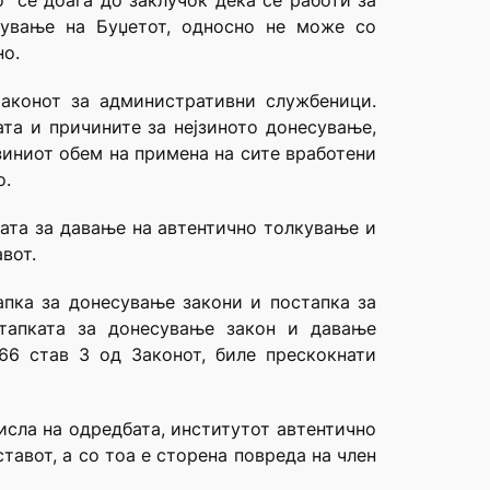
“ се доаѓа до заклучок дека се работи за
шување на Буџетот, односно не може со
но.
Законот за административни службеници.
ата и причините за нејзиното донесување,
зиниот обем на примена на сите вработени
о.
ата за давање на автентично толкување и
вот.
апка за донесување закони и постапка за
стапката за донесување закон и давање
66 став 3 од Законот, биле прескокнати
исла на одредбата, институтот автентично
тавот, а со тоа е сторена повреда на член