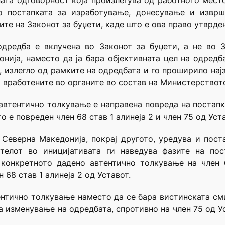
ата одговорност која произлегува од работното место
о постапката за изработување, донесување и извр
те на Законот за буџети, каде што е ова право утврде
одредба е вклучена во Законот за буџети, а не во 
ија, наместо да ја бара објективната цел на одредб
 излегло од рамките на одредбата и го проширило нај
 вработените во органите во состав на Министерствот
автентично толкување е направена повреда на постапк
 е повреден член 68 став 1 алинеја 2 и член 75 од Уста
Северна Македонија, покрај другото, уредува и пост
телот во иницијативата ги наведува фазите на по
конкретното дадено автентично толкување на член 
 68 став 1 алинеја 2 од Уставот.
нтично толкување наместо да се бара вистинската см
 изменување на одредбата, спротивно на член 75 од Ус