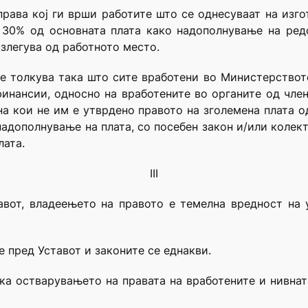
права кој ги врши работите што се однесуваат на из
 30% од основната плата како надополнување на ред
злегува од работното место.
се толкува така што сите вработени во Министерствот
инансии, односно на вработените во органите од член 
на кои не им е утврдено правото на зголемена плата о
надополнување на плата, со посебен закон и/или колек
лата.
III
тавот, владеењето на правото е темелна вредност на
е пред Уставот и законите се еднакви.
тва­ру­ва­ње­то на пра­ва­та на вра­бо­те­ни­те и нив­на­т