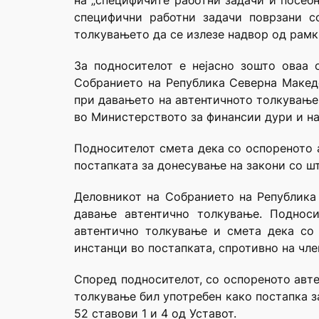
на „специфичите работни задачи и посебн
специфични работни задачи поврзани с
толкувањето да се излезе надвор од рамки
За подносителот е нејасно зошто оваа 
Собранието на Република Северна Макeдон
при давањето на автентичното толкување,
во Министерството за финансии дури и на
Подносителот смета дека со оспореното 
постапката за донесување на закони со што
Деловникот на Собранието на Република 
давање автентично толкување. Подноси
автентично толкување и смета дека со 
инстанци во постапката, спротивно на член
Според подносителот, со оспореното авте
толкување бил употребен како постапка за
52 ставови 1 и 4 од Уставот.