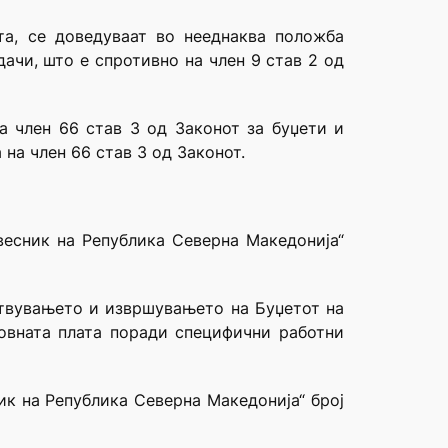
та, се доведуваат во нееднаква положба
ачи, што е спротивно на член 9 став 2 од
а член 66 став 3 од Законот за буџети и
 на член 66 став 3 од Законот.
весник на Република Северна Македонија“
готвувањето и извршувањето на Буџетот на
овната плата поради специфични работни
ик на Република Северна Македонија“ број