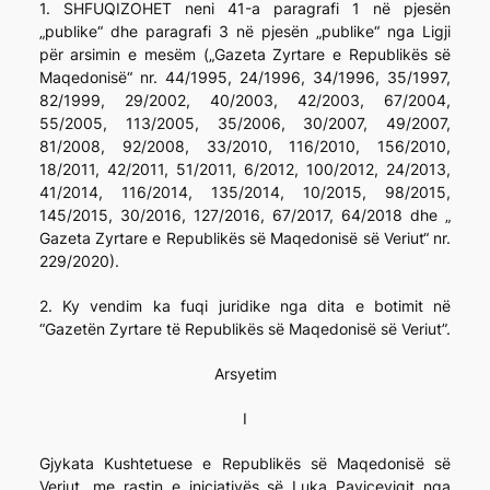
1. SHFUQIZOHET neni 41-а paragrafi 1 në pjesën
„publike“ dhe paragrafi 3 në pjesën „publike“ nga Ligji
për arsimin e mesëm („Gazeta Zyrtare e Republikës së
Maqedonisë“ nr. 44/1995, 24/1996, 34/1996, 35/1997,
82/1999, 29/2002, 40/2003, 42/2003, 67/2004,
55/2005, 113/2005, 35/2006, 30/2007, 49/2007,
81/2008, 92/2008, 33/2010, 116/2010, 156/2010,
18/2011, 42/2011, 51/2011, 6/2012, 100/2012, 24/2013,
41/2014, 116/2014, 135/2014, 10/2015, 98/2015,
145/2015, 30/2016, 127/2016, 67/2017, 64/2018 dhe „
Gazeta Zyrtare e Republikës së Maqedonisë së Veriut“ nr.
229/2020).
2. Ky vendim ka fuqi juridike nga dita e botimit në
“Gazetën Zyrtare të Republikës së Maqedonisë së Veriut”.
Arsyetim
I
Gjykata Kushtetuese e Republikës së Maqedonisë së
Veriut, me rastin e iniciativës së Luka Paviçeviqit nga