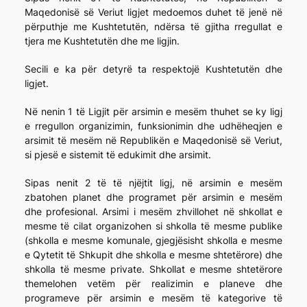
Maqedonisë së Veriut ligjet medoemos duhet të jenë në
përputhje me Kushtetutën, ndërsa të gjitha rregullat e
tjera me Kushtetutën dhe me ligjin.
Secili e ka për detyrë ta respektojë Kushtetutën dhe
ligjet.
Në nenin 1 të Ligjit për arsimin e mesëm thuhet se ky ligj
e rregullon organizimin, funksionimin dhe udhëheqjen e
arsimit të mesëm në Republikën e Maqedonisë së Veriut,
si pjesë e sistemit të edukimit dhe arsimit.
Sipas nenit 2 të të njëjtit ligj, në arsimin e mesëm
zbatohen planet dhe programet për arsimin e mesëm
dhe profesional. Arsimi i mesëm zhvillohet në shkollat e
mesme të cilat organizohen si shkolla të mesme publike
(shkolla e mesme komunale, gjegjësisht shkolla e mesme
e Qytetit të Shkupit dhe shkolla e mesme shtetërore) dhe
shkolla të mesme private. Shkollat e mesme shtetërore
themelohen vetëm për realizimin e planeve dhe
programeve për arsimin e mesëm të kategorive të