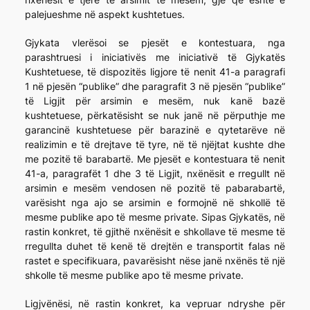
palejueshme në aspekt kushtetues.
Gjykata vlerësoi se pjesët e kontestuara, nga
parashtruesi i iniciativës me iniciativë të Gjykatës
Kushtetuese, të dispozitës ligjore të nenit 41-a paragrafi
1 në pjesën “publike” dhe paragrafit 3 në pjesën “publike”
të Ligjit për arsimin e mesëm, nuk kanë bazë
kushtetuese, përkatësisht se nuk janë në përputhje me
garancinë kushtetuese për barazinë e qytetarëve në
realizimin e të drejtave të tyre, në të njëjtat kushte dhe
me pozitë të barabartë. Me pjesët e kontestuara të nenit
41-a, paragrafët 1 dhe 3 të Ligjit, nxënësit e rregullt në
arsimin e mesëm vendosen në pozitë të pabarabartë,
varësisht nga ajo se arsimin e formojnë në shkollë të
mesme publike apo të mesme private. Sipas Gjykatës, në
rastin konkret, të gjithë nxënësit e shkollave të mesme të
rregullta duhet të kenë të drejtën e transportit falas në
rastet e specifikuara, pavarësisht nëse janë nxënës të një
shkolle të mesme publike apo të mesme private.
Ligjvënësi, në rastin konkret, ka vepruar ndryshe për