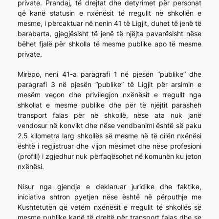
private. Prandaj, të drejtat dhe detyrimet për personat
që kanë statusin e nxënësit të rregullt në shkollën e
mesme, i përcaktuar në nenin 41 të Ligjit, duhet të jenë të
barabarta, gjegjësisht të jenë të njëjta pavarësisht nëse
bëhet fjalë për shkolla të mesme publike apo të mesme
private.
Mirëpo, neni 41-a paragrafi 1 në pjesën “publike” dhe
paragrafi 3 në pjesën “publike” të Ligjit për arsimin e
mesëm veçon dhe privilegjon nxënësit e rregullt nga
shkollat e mesme publike dhe për të njëjtit parasheh
transport falas për në shkollë, nëse ata nuk janë
vendosur në konvikt dhe nëse vendbanimi është së paku
2.5 kilometra larg shkollës së mesme në të cilën nxënësi
është i regjistruar dhe vijon mësimet dhe nëse profesioni
(profili) i zgjedhur nuk përfaqësohet në komunën ku jeton
nxënësi.
Nisur nga gjendja e deklaruar juridike dhe faktike,
iniciativa shtron pyetjen nëse është në përputhje me
Kushtetutën që vetëm nxënësit e rregullt të shkollës së
mesme publike kanë të drejtë për transport falas dhe se