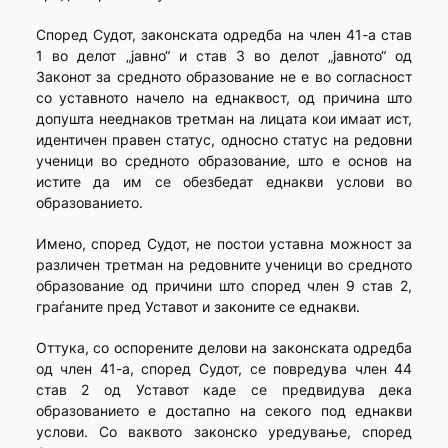
Според Судот, законската одредба на член 41-а став
1 во делот „јавно“ и став 3 во делот „јавното“ од
Законот за средното образование не е во согласност
со уставното начело на еднаквост, од причина што
допушта нееднаков третман на лицата кои имаат ист,
идентичен правен статус, односно статус на редовни
ученици во средното образование, што е основ на
истите да им се обезбедат еднакви услови во
образованието.
Имено, според Судот, не постои уставна можност за
различен третман на редовните ученици во средното
образование од причини што според член 9 став 2,
граѓаните пред Уставот и законите се еднакви.
Оттука, со оспорените делови на законската одредба
од член 41-а, според Судот, се повредува член 44
став 2 од Уставот каде се предвидува дека
образованието е достапно на секого под еднакви
услови. Со ваквото законско уредување, според