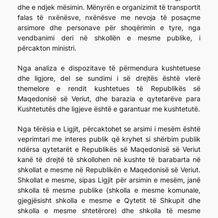
dhe e ndjek mësimin. Mënyrën e organizimit të transportit
falas të nxënësve, nxënësve me nevoja të posaçme
arsimore dhe personave për shoqërimin e tyre, nga
vendbanimi deri në shkollën e mesme publike, i
përcakton ministri.
Nga analiza e dispozitave të përmendura kushtetuese
dhe ligjore, del se sundimi i së drejtës është vlerë
themelore e rendit kushtetues të Republikës së
Maqedonisë së Veriut, dhe barazia e qytetarëve para
Kushtetutës dhe ligjeve është e garantuar me kushtetutë.
Nga tërësia e Ligjit, përcaktohet se arsimi i mesëm është
veprimtari me interes publik që kryhet si shërbim publik
ndërsa qytetarët e Republikës së Maqedonisë së Veriut
kanë të drejtë të shkollohen në kushte të barabarta në
shkollat e mesme në Republikën e Maqedonisë së Veriut.
Shkollat e mesme, sipas Ligjit për arsimin e mesëm, janë
shkolla të mesme publike (shkolla e mesme komunale,
gjegjësisht shkolla e mesme e Qytetit të Shkupit dhe
shkolla e mesme shtetërore) dhe shkolla të mesme