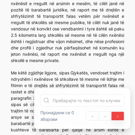
nxënësit e rregullt në arsimin e mesëm, të cilët janë në
pozitë të barabartë juridike, në raport me të drejtën e
shfrytëzimit të transportit falas vetëm për nxënësit e
rregullt të shkollës së mesme publike, të cilët nuk janë të
vendosur në konvikt ose vendbanimi i tyre është së paku
2.5 kilometra larg shkollës së mesme në të cilën nxënësi
është i regjistruar dhe vijon mësimet, dhe nëse profesioni
dhe profili i zgjedhur nuk përfaqësohet në komunën ku
jeton nxënësi, në raport me nxënësit e rregullt nga një
shkollë e mesme private.
Me këtë zgjidhje ligjore, sipas Gjykatës, vendoset trajtim i
ndryshëm i nxënësve të shkollave të mesme në lidhje me
fitimin e të drejtës së shfrytëzimit të transportit falas në
rastet e dhëna, gjë që është në kundërshtim me nenin 9
paragrafin 2 dhe nenin 44 paragrafin 2 të Kushtetutës,
sipas së cilave nuk ekziston mundësi kushtetuese për
trajtim të ndryshëm të nxënësve të arsimit të mesëm, për
Пронајдени се 0
arsye se sipas nenit 9 paragrafi 2 qytetarët janë të
зборови
barabartë para Kushtetutës dhe ligjeve dhe ekzistenca e
kushteve të barabarta për qasje në arsim është e