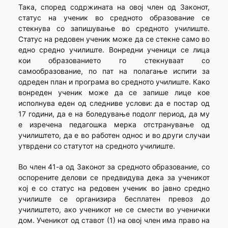
Така, според содржината на овој член од Законот,
статус на ученик во средното образование се
стекнува со запишување во средното училиште.
Статус на редовен ученик може да се стекне само во
едно средно училиште. Вонредни ученици се лица
кои образованието го стекнуваат со
самообразование, по пат на полагање испити за
одреден план и програма во средното училиште. Како
вонреден ученик може да се запише лице кое
исполнува еден од следниве услови: да е постар од
17 години, да е на боледување подолг период, да му
е изречена педагошка мерка отстранување од
училиштето, да е во работен однос и во други случаи
утврдени со статутот на средното училиште.
Во член 41-а од Законот за средното образование, со
оспорените делови се предвидува дека за ученикот
кој е со статус на редовен ученик во јавно средно
училиште се организира бесплатен превоз до
училиштето, ако ученикот не се смести во ученички
дом. Ученикот од ставот (1) на овој член има право на