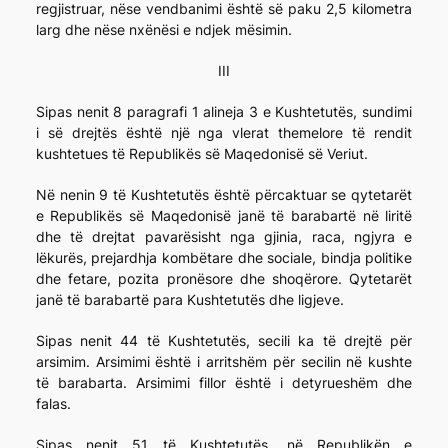
regjistruar, nëse vendbanimi është së paku 2,5 kilometra
larg dhe nëse nxënësi e ndjek mësimin.
III
Sipas nenit 8 paragrafi 1 alineja 3 e Kushtetutës, sundimi
i së drejtës është një nga vlerat themelore të rendit
kushtetues të Republikës së Maqedonisë së Veriut.
Në nenin 9 të Kushtetutës është përcaktuar se qytetarët
e Republikës së Maqedonisë janë të barabartë në liritë
dhe të drejtat pavarësisht nga gjinia, raca, ngjyra e
lëkurës, prejardhja kombëtare dhe sociale, bindja politike
dhe fetare, pozita pronësore dhe shoqërore. Qytetarët
janë të barabartë para Kushtetutës dhe ligjeve.
Sipas nenit 44 të Kushtetutës, secili ka të drejtë për
arsimim. Arsimimi është i arritshëm për secilin në kushte
të barabarta. Arsimimi fillor është i detyrueshëm dhe
falas.
Sipas nenit 51 të Kushtetutës, në Republikën e