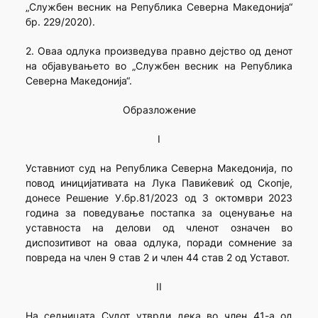
„Службен весник на Република Северна Македонија“
бр. 229/2020).
2. Оваа одлука произведува правно дејство од денот
на објавувањето во „Службен весник на Република
Северна Македонија“.
Образложение
I
Уставниот суд на Република Северна Македонија, по
повод иницијативата на Лука Павиќевиќ од Скопје,
донесе Решение У.бр.81/2023 од 3 октомври 2023
година за поведување постапка за оценување на
уставноста на делови од членот означен во
диспозитивот на оваа одлука, поради сомнение за
повреда на член 9 став 2 и член 44 став 2 од Уставот.
II
На седницата Судот утврди дека во член 41-а од