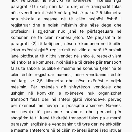
nuk vendoset në konvikt të nxënësve. Nxënësi nga
paragrafi (1) i këtij neni ka të drejtën e transportit falas
nëse vendbanimi është në largësi së paku 2,5 kilometra
nga shkolla e mesme në të cilën nxënësi është i
regjistruar dhe e ndjek mësimin dhe nëse dega dhe
profesioni i zgjedhur nuk janë të përfaqësuara në
komunën në të cilën nxënësi jeton. Me përjashtim të
paragrafit (2) të këtij neni, nëse në komunën në të cilën
jeton nxënësi gjatë regjistrimit në vitin e parë të arsimit
janë plotësuar të gjitha vendet në shkollë, respektivisht
në shkollat e komunës, nxënësi ka të drejtë për transport
falas te shkolla publike e mesme në komunë tjetër në të
cilën është regjistruar nxënësi, nëse vendbanimi është
më larg se 2,5 kilometra dhe nëse nxënësi e ndjek
mësimin. Për nxënësin që shfrytëzon vendosje dhe
ushqim në konviktin e nxënësve nuk organizohet
transport falas deri në shtëpi gjatë vikendeve, përveç
për nxënësit me nevoja të posaçme arsimore. Nxënësi
me nevoja të posaçme arsimore dhe personi për
shoqërim të tij kanë të drejtë transporti falas pa e marrë
parasysh largësinë e vendbanimit të tyre deri në shkollën
e mesme shtetërore në të cilën nxënësi është i regjistruar