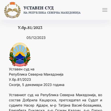
Skip
УСТАВЕН СУД
to
НА РЕПУБЛИКА СЕВЕРНА МАКЕДОНИЈА
content
У.бр.81/2023
05/12/2023
Уставен суд на
Република Северна Македонија
У.бр.81/2023
Скопје, 5 декември 2023 година
Уставниот суд на Република Северна Македонија, во
состав Добрила Кацарска, претседател на Судот и
судиите Насер Ајдари, м-р Татјана Васиќ-Бозаџиева,
Елизабета Дуковска, д-р Осман Кадриу, д-р Дарко