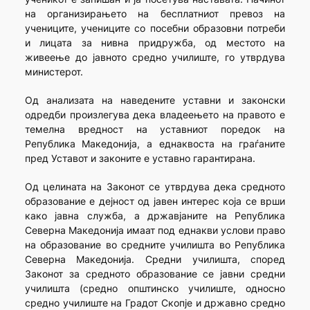
на организирањето на бесплатниот превоз на
учениците, учениците со посебни образовни потреби
и лицата за нивна придружба, од местото на
живеење до јавното средно училиште, го утврдува
министерот.
Од анализата на наведените уставни и законски
одредби произлегува дека владеењето на правото е
темелна вредност на уставниот поредок на
Република Македонија, а еднаквоста на граѓаните
пред Уставот и законите е уставно гарантирана.
Од целината на Законот се утврдува дека средното
образование е дејност од јавен интерес која се врши
како јавна служба, а државјаните на Република
Северна Македонија имаат под еднакви услови право
на образование во средните училишта во Република
Северна Македонија. Средни училишта, според
Законот за средното образование се јавни средни
училишта (средно општинско училиште, односно
средно училиште на Градот Скопје и државно средно