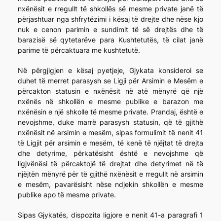
nxënësit e rregullt të shkollës së mesme private janë të
përjashtuar nga shfrytëzimi i kësaj të drejte dhe nëse kjo
nuk e cenon parimin e sundimit të së drejtës dhe të
barazisë së qytetarëve para Kushtetutës, të cilat janë
parime të përcaktuara me kushtetutë.
Në përgjigjen e kësaj pyetjeje, Gjykata konsideroi se
duhet të merret parasysh se Ligji për Arsimin e Mesëm e
përcakton statusin e nxënësit në atë mënyrë që një
nxënës në shkollën e mesme publike e barazon me
nxënësin e një shkolle të mesme private. Prandaj, është e
nevojshme, duke marrë parasysh statusin, që të gjithë
nxënësit në arsimin e mesëm, sipas formulimit të nenit 41
të Ligjit për arsimin e mesëm, të kenë të njëjtat të drejta
dhe detyrime, përkatësisht është e nevojshme që
ligjvënësi të përcaktojë të drejtat dhe detyrimet në të
njëjtën mënyrë për të gjithë nxënësit e rregullt në arsimin
e mesëm, pavarësisht nëse ndjekin shkollën e mesme
publike apo të mesme private.
Sipas Gjykatës, dispozita ligjore e nenit 41-a paragrafi 1