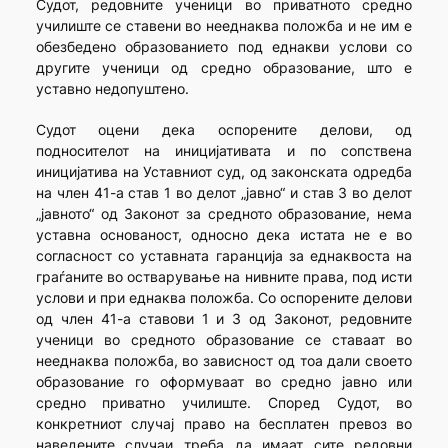
Судот, редовните ученици во приватното средно
училиште се ставени во нееднаква положба и не им е
обезбедено образованието под еднакви услови со
другите ученици од средно образование, што е
уставно недопуштено.
Судот оцени дека оспорените делови, од
подносителот на иницијативата и по сопствена
иницијатива на Уставниот суд, од законската одредба
на член 41-а став 1 во делот „јавно“ и став 3 во делот
„јавното“ од Законот за средното образование, нема
уставна основаност, односно дека истата не е во
согласност со уставната гаранција за еднаквоста на
граѓаните во остварување на нивните права, под исти
услови и при еднаква положба. Со оспорените делови
од член 41-а ставови 1 и 3 од Законот, редовните
ученици во средното образование се ставаат во
нееднаква положба, во зависност од тоа дали своето
образование го оформуваат во средно јавно или
средно приватно училиште. Според Судот, во
конкретниот случај право на бесплатен превоз во
наведените случаи треба да имаат сите редовни