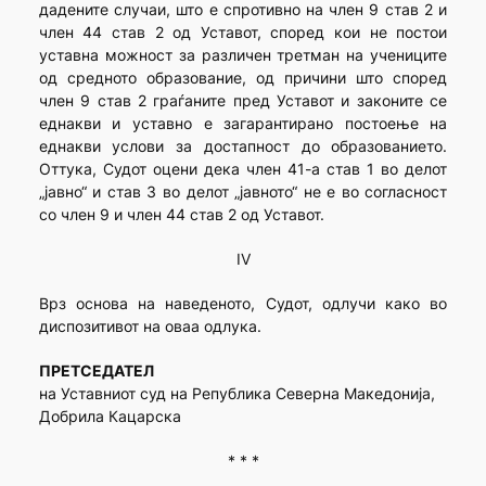
дадените случаи, што е спротивно на член 9 став 2 и
член 44 став 2 од Уставот, според кои не постои
уставна можност за различен третман на учениците
од средното образование, од причини што според
член 9 став 2 граѓаните пред Уставот и законите се
еднакви и уставно е загарантирано постоење на
еднакви услови за достапност до образованието.
Оттука, Судот оцени дека член 41-а став 1 во делот
„јавно“ и став 3 во делот „јавното“ не е во согласност
со член 9 и член 44 став 2 од Уставот.
IV
Врз основа на наведеното, Судот, одлучи како во
диспозитивот на оваа одлука.
ПРЕТСЕДАТЕЛ
на Уставниот суд на Република Северна Македонија,
Добрила Кацарска
* * *