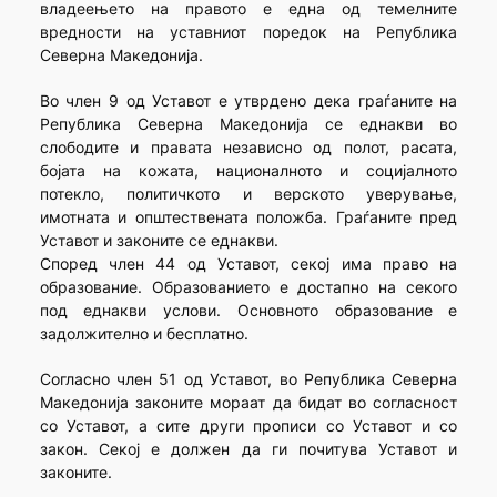
владеењето на правото е една од темелните
вредности на уставниот поредок на Република
Северна Македонија.
Во член 9 од Уставот е утврдено дека граѓаните на
Република Северна Македонија се еднакви во
слободите и правата независно од полот, расата,
бојата на кожата, националното и социјалното
потекло, политичкото и верското уверување,
имотната и општествената положба. Граѓаните пред
Уставот и законите се еднакви.
Според член 44 од Уставот, секој има право на
образование. Образованието е достапно на секого
под еднакви услови. Основното образование е
задолжително и бесплатно.
Согласно член 51 од Уставот, во Република Северна
Македонија законите мораат да бидат во согласност
со Уставот, а сите други прописи со Уставот и со
закон. Секој е должен да ги почитува Уставот и
законите.