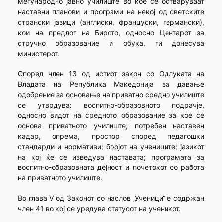
меѓународно јавно училиште во кое се остваруваат
наставни планови и програми на некој од светските
странски јазици (англиски, француски, германски),
кои на предлог на Бирото, односно Центарот за
стручно образование и обука, ги донесува
министерот.
Според член 13 од истиот закон со Одлуката на
Владата на Република Македонија за давање
одобрение за основање на приватно средно училиште
се утврдува: воспитно-образовното подрачје,
односно видот на средното образование за кое се
основа приватното училиште; потребен наставен
кадар, опрема, простор според педагошки
стандарди и нормативи; бројот на учениците; јазикот
на кој ќе се изведува наставата; програмата за
воспитно-образовната дејност и почетокот со работа
на приватното училиште.
Во глава V од Законот со наслов „Ученици“ е содржан
член 41 во кој се уредува статусот на ученикот.