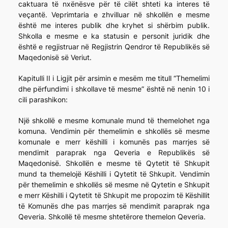
caktuara të nxënësve për të cilët shteti ka interes të
veçantë. Veprimtaria e zhvilluar në shkollën e mesme
është me interes publik dhe kryhet si shërbim publik.
Shkolla e mesme e ka statusin e personit juridik dhe
është e regjistruar në Regjistrin Qendror të Republikës së
Maqedonisë së Veriut.
Kapitulli II i Ligjit për arsimin e mesëm me titull “Themelimi
dhe përfundimi i shkollave të mesme” është në nenin 10 i
cili parashikon:
Një shkollë e mesme komunale mund të themelohet nga
komuna. Vendimin për themelimin e shkollës së mesme
komunale e merr këshilli i komunës pas marrjes së
mendimit paraprak nga Qeveria e Republikës së
Maqedonisë. Shkollën e mesme të Qytetit të Shkupit
mund ta themelojë Këshilli i Qytetit të Shkupit. Vendimin
për themelimin e shkollës së mesme në Qytetin e Shkupit
e merr Këshilli i Qytetit të Shkupit me propozim të Këshillit
të Komunës dhe pas marrjes së mendimit paraprak nga
Qeveria. Shkollë të mesme shtetërore themelon Qeveria.