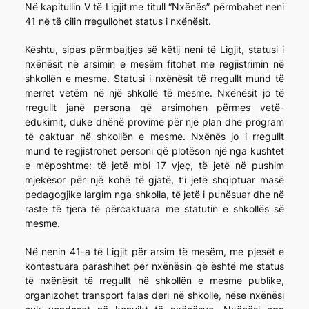
Në kapitullin V të Ligjit me titull “Nxënës” përmbahet neni
41 në të cilin rregullohet status i nxënësit.
Kështu, sipas përmbajtjes së këtij neni të Ligjit, statusi i
nxënësit në arsimin e mesëm fitohet me regjistrimin në
shkollën e mesme. Statusi i nxënësit të rregullt mund të
merret vetëm në një shkollë të mesme. Nxënësit jo të
rregullt janë persona që arsimohen përmes vetë-
edukimit, duke dhënë provime për një plan dhe program
të caktuar në shkollën e mesme. Nxënës jo i rregullt
mund të regjistrohet personi që plotëson një nga kushtet
e mëposhtme: të jetë mbi 17 vjeç, të jetë në pushim
mjekësor për një kohë të gjatë, t’i jetë shqiptuar masë
pedagogjike largim nga shkolla, të jetë i punësuar dhe në
raste të tjera të përcaktuara me statutin e shkollës së
mesme.
Në nenin 41-a të Ligjit për arsim të mesëm, me pjesët e
kontestuara parashihet për nxënësin që është me status
të nxënësit të rregullt në shkollën e mesme publike,
organizohet transport falas deri në shkollë, nëse nxënësi