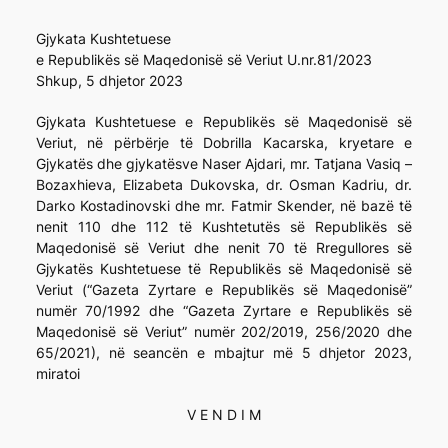
Gjykata Kushtetuese
e Republikës së Maqedonisë së Veriut U.nr.81/2023
Shkup, 5 dhjetor 2023
Gjykata Kushtetuese e Republikës së Maqedonisë së
Veriut, në përbërje të Dobrilla Kacarska, kryetare e
Gjykatës dhe gjykatësve Naser Ajdari, mr. Tatjana Vasiq –
Bozaxhieva, Elizabeta Dukovska, dr. Osman Kadriu, dr.
Darko Kostadinovski dhe mr. Fatmir Skender, në bazë të
nenit 110 dhe 112 të Kushtetutës së Republikës së
Maqedonisë së Veriut dhe nenit 70 të Rregullores së
Gjykatës Kushtetuese të Republikës së Maqedonisë së
Veriut (“Gazeta Zyrtare e Republikës së Maqedonisë”
numër 70/1992 dhe “Gazeta Zyrtare e Republikës së
Maqedonisë së Veriut” numër 202/2019, 256/2020 dhe
65/2021), në seancën e mbajtur më 5 dhjetor 2023,
miratoi
V E N D I M