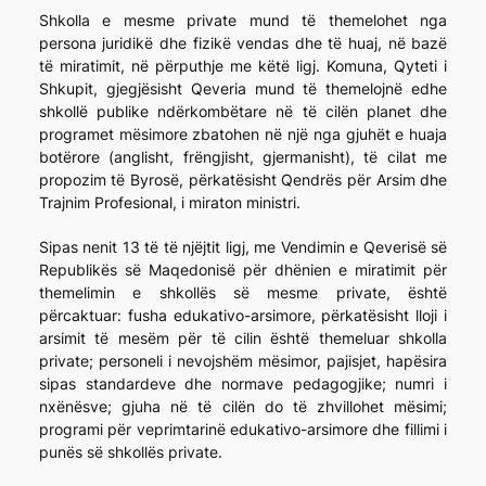
Shkolla e mesme private mund të themelohet nga
persona juridikë dhe fizikë vendas dhe të huaj, në bazë
të miratimit, në përputhje me këtë ligj. Komuna, Qyteti i
Shkupit, gjegjësisht Qeveria mund të themelojnë edhe
shkollë publike ndërkombëtare në të cilën planet dhe
programet mësimore zbatohen në një nga gjuhët e huaja
botërore (anglisht, frëngjisht, gjermanisht), të cilat me
propozim të Byrosë, përkatësisht Qendrës për Arsim dhe
Trajnim Profesional, i miraton ministri.
Sipas nenit 13 të të njëjtit ligj, me Vendimin e Qeverisë së
Republikës së Maqedonisë për dhënien e miratimit për
themelimin e shkollës së mesme private, është
përcaktuar: fusha edukativo-arsimore, përkatësisht lloji i
arsimit të mesëm për të cilin është themeluar shkolla
private; personeli i nevojshëm mësimor, pajisjet, hapësira
sipas standardeve dhe normave pedagogjike; numri i
nxënësve; gjuha në të cilën do të zhvillohet mësimi;
programi për veprimtarinë edukativo-arsimore dhe fillimi i
punës së shkollës private.