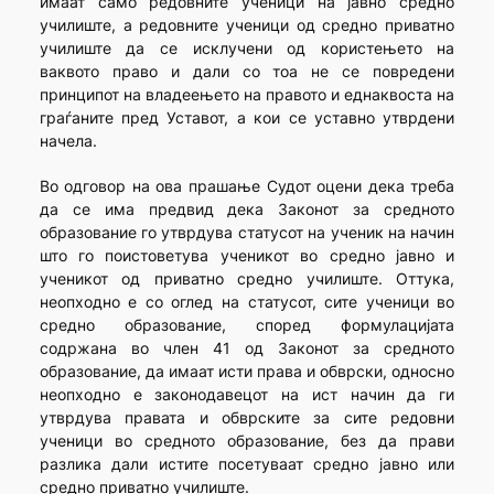
имаат само редовните ученици на јавно средно
училиште, а редовните ученици од средно приватно
училиште да се исклучени од користењето на
ваквото право и дали со тоа не се повредени
принципот на владеењето на правото и еднаквоста на
граѓаните пред Уставот, а кои се уставно утврдени
начела.
Во одговор на ова прашање Судот оцени дека треба
да се има предвид дека Законот за средното
образование го утврдува статусот на ученик на начин
што го поистоветува ученикот во средно јавно и
ученикот од приватно средно училиште. Оттука,
неопходно е со оглед на статусот, сите ученици во
средно образование, според формулацијата
содржана во член 41 од Законот за средното
образование, да имаат исти права и обврски, односно
неопходно е законодавецот на ист начин да ги
утврдува правата и обврските за сите редовни
ученици во средното образование, без да прави
разлика дали истите посетуваат средно јавно или
средно приватно училиште.