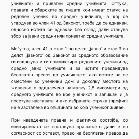
училиште) и приватни средни училишта. Оттука,
правата и обврските за лицата кои имаат статус на
редовен ученик во средно училиште, а кој се
утврдува во член 41 од Законот, треба да се еднакви,
односно истите се еднакви без оглед дали станува
збор за јавни средни или приватни средни училишта.
Меѓутоа, член 41-а став 1 во делот „јавно“ и став 3 во
делот „јавното“ од Законот за средното образование
ги издвојува и ги привилегира редовните ученици од
средно јавно училиште и за истите предвидува
бесплатен превоз до училиштето, ако истите не се
сместени во ученички дом и доколку местото на
живеење е оддалечено најмалку 2,5 километри од
средното училиште во кое ученикот е запишан и ја
посетува наставата и ако избраната струка (профил)
не е застапена во општината во која ученикот живее.
При наведената правна и фактичка состојба, со
иницијативата се поставува прашањето дали е во
согласност со Уставот, право на бесплатен превоз да