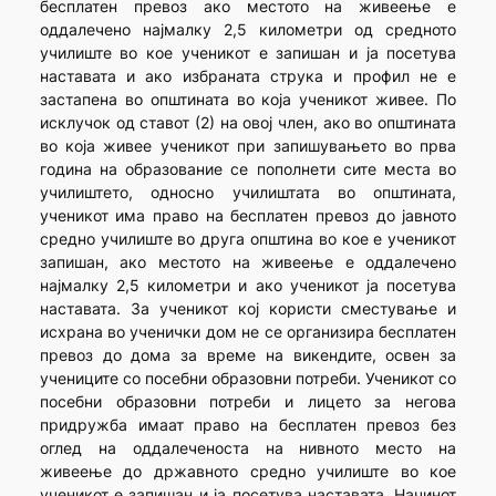
бесплатен превоз ако местото на живеење е
оддалечено најмалку 2,5 километри од средното
училиште во кое ученикот е запишан и ја посетува
наставата и ако избраната струка и профил не е
застапена во општината во која ученикот живее. По
исклучок од ставот (2) на овој член, ако во општината
во која живее ученикот при запишувањето во прва
година на образование се пополнети сите места во
училиштето, односно училиштата во општината,
ученикот има право на бесплатен превоз до јавното
средно училиште во друга општина во кое е ученикот
запишан, ако местото на живеење е оддалечено
најмалку 2,5 километри и ако ученикот ја посетува
наставата. За ученикот кој користи сместување и
исхрана во ученички дом не се организира бесплатен
превоз до дома за време на викендите, освен за
учениците со посебни образовни потреби. Ученикот со
посебни образовни потреби и лицето за негова
придружба имаат право на бесплатен превоз без
оглед на оддалеченоста на нивното место на
живеење до државното средно училиште во кое
ученикот е запишан и ја посетува наставата. Начинот