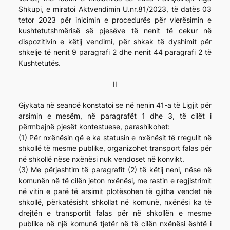
Shkupi, e miratoi Aktvendimin U.nr.81/2023, të datës 03
tetor 2023 për inicimin e procedurës për vlerësimin e
kushtetutshmërisë së pjesëve të nenit të cekur në
dispozitivin e këtij vendimi, për shkak të dyshimit për
shkelje të nenit 9 paragrafi 2 dhe nenit 44 paragrafi 2 të
Kushtetutës.
II
Gjykata në seancë konstatoi se në nenin 41-a të Ligjit për
arsimin e mesëm, në paragrafët 1 dhe 3, të cilët i
përmbajnë pjesët kontestuese, parashikohet:
(1) Për nxënësin që e ka statusin e nxënësit të rregullt në
shkollë të mesme publike, organizohet transport falas për
në shkollë nëse nxënësi nuk vendoset në konvikt.
(3) Me përjashtim të paragrafit (2) të këtij neni, nëse në
komunën në të cilën jeton nxënësi, me rastin e regjistrimit
në vitin e parë të arsimit plotësohen të gjitha vendet në
shkollë, përkatësisht shkollat në komunë, nxënësi ka të
drejtën e transportit falas për në shkollën e mesme
publike në një komunë tjetër në të cilën nxënësi është i