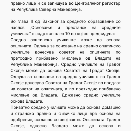
правно лице и се запишува во Централниот регистар
на Република Северна Македонија.
Во глава II од Законот за средното образование со
наслов „Основање и престанок на средните
училишта“ е содржан член 10 во кој се предвидува:
Средно општинско училиште може да основа
општината. Одлука за основање на средно општинско
училиште донесува советот на општината по
претходно прибавено мислење од Владата на
Република Македонија. Средно училиште на Градот
Скопје може да основа Советот на Градот Скопје.
Одлука за основање на средно училиште на Градот
Скопје донесува Советот на Градот Скопје по предлог
на советот на општината, а по претходно прибавено
мислење од Владата. Државно средно училиште
основа Владата.
Приватно средно училиште може да основа домашно
и странско правно и физичко лице врз основа на
одобрение, согласно со овој закон. Општината, Градот
Скопје, односно Владата може да основа и