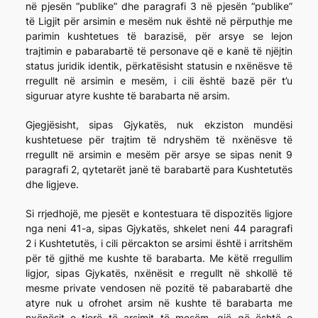
në pjesën “publike” dhe paragrafi 3 në pjesën “publike”
të Ligjit për arsimin e mesëm nuk është në përputhje me
parimin kushtetues të barazisë, për arsye se lejon
trajtimin e pabarabartë të personave që e kanë të njëjtin
status juridik identik, përkatësisht statusin e nxënësve të
rregullt në arsimin e mesëm, i cili është bazë për t’u
siguruar atyre kushte të barabarta në arsim.
Gjegjësisht, sipas Gjykatës, nuk ekziston mundësi
kushtetuese për trajtim të ndryshëm të nxënësve të
rregullt në arsimin e mesëm për arsye se sipas nenit 9
paragrafi 2, qytetarët janë të barabartë para Kushtetutës
dhe ligjeve.
Si rrjedhojë, me pjesët e kontestuara të dispozitës ligjore
nga neni 41-a, sipas Gjykatës, shkelet neni 44 paragrafi
2 i Kushtetutës, i cili përcakton se arsimi është i arritshëm
për të gjithë me kushte të barabarta. Me këtë rregullim
ligjor, sipas Gjykatës, nxënësit e rregullt në shkollë të
mesme private vendosen në pozitë të pabarabartë dhe
atyre nuk u ofrohet arsim në kushte të barabarta me
nxënësit e tjerë të arsimit të mesëm, gjë që është e