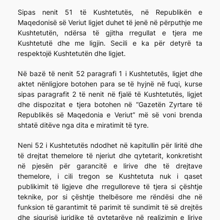
Sipas nenit 51 të Kushtetutës, në Republikën e
Maqedonisë së Veriut ligjet duhet të jenë në përputhje me
Kushtetutën, ndërsa të gjitha rregullat e tjera me
Kushtetutë dhe me ligjin. Secili e ka për detyrë ta
respektojë Kushtetutën dhe ligjet.
Në bazë të nenit 52 paragrafi 1 i Kushtetutës, ligjet dhe
aktet nënligjore botohen para se të hyjnë në fuqi, kurse
sipas paragrafit 2 të nenit në fjalë të Kushtetutës, ligjet
dhe dispozitat e tjera botohen në “Gazetën Zyrtare të
Republikës së Maqedonia e Veriut” më së voni brenda
shtatë ditëve nga dita e miratimit të tyre.
Neni 52 i Kushtetutës ndodhet në kapitullin për liritë dhe
të drejtat themelore të njeriut dhe qytetarit, konkretisht
në pjesën për garancitë e lirive dhe të drejtave
themelore, i cili tregon se Kushtetuta nuk i qaset
publikimit të ligjeve dhe rregulloreve të tjera si çështje
teknike, por si çështje thelbësore me rëndësi dhe në
funksion të garantimit të parimit të sundimit të së drejtës
dhe sigurisë juridike të qytetarëve në realizimin e lirive