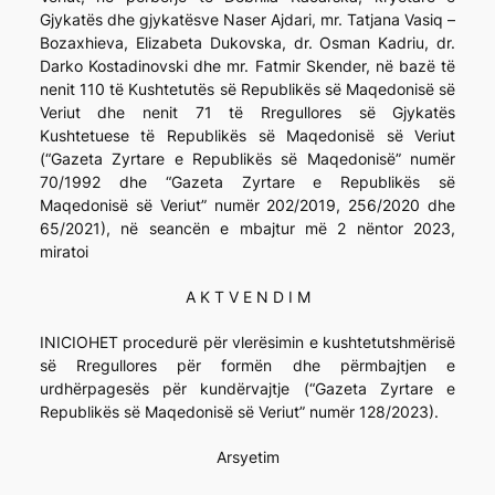
Gjykatës dhe gjykatësve Naser Ajdari, mr. Tatjana Vasiq –
Bozaxhieva, Elizabeta Dukovska, dr. Osman Kadriu, dr.
Darko Kostadinovski dhe mr. Fatmir Skender, në bazë të
nenit 110 të Kushtetutës së Republikës së Maqedonisë së
Veriut dhe nenit 71 të Rregullores së Gjykatës
Kushtetuese të Republikës së Maqedonisë së Veriut
(“Gazeta Zyrtare e Republikës së Maqedonisë” numër
70/1992 dhe “Gazeta Zyrtare e Republikës së
Maqedonisë së Veriut” numër 202/2019, 256/2020 dhe
65/2021), në seancën e mbajtur më 2 nëntor 2023,
miratoi
A K T V E N D I M
INICIOHET procedurë për vlerësimin e kushtetutshmërisë
së Rregullores për formën dhe përmbajtjen e
urdhërpagesës për kundërvajtje (“Gazeta Zyrtare e
Republikës së Maqedonisë së Veriut” numër 128/2023).
Arsyetim