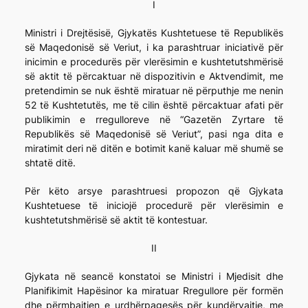
I
Ministri i Drejtësisë, Gjykatës Kushtetuese të Republikës
së Maqedonisë së Veriut, i ka parashtruar iniciativë për
inicimin e procedurës për vlerësimin e kushtetutshmërisë
së aktit të përcaktuar në dispozitivin e Aktvendimit, me
pretendimin se nuk është miratuar në përputhje me nenin
52 të Kushtetutës, me të cilin është përcaktuar afati për
publikimin e rregulloreve në “Gazetën Zyrtare të
Republikës së Maqedonisë së Veriut”, pasi nga dita e
miratimit deri në ditën e botimit kanë kaluar më shumë se
shtatë ditë.
Për këto arsye parashtruesi propozon që Gjykata
Kushtetuese të iniciojë procedurë për vlerësimin e
kushtetutshmërisë së aktit të kontestuar.
II
Gjykata në seancë konstatoi se Ministri i Mjedisit dhe
Planifikimit Hapësinor ka miratuar Rregullore për formën
dhe përmbajtjen e urdhërpagesës për kundërvajtje, me