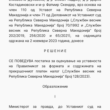
Костадиновски и м-р Фатмир Скендер, врз основа на
член 110 од Уставот на Република Северна
Македонија и член 71 од Деловникот на Уставниот суд
на Република Северна Македонија („Службен весник
на Република Македонија” број 70/1992 и „Службен
весник на Република Северна Македонија” број
202/2019, 256/2020 и 65/2021), на седницата
одржана на 2 ноември 2023 година, донесе
Р Е Ш Е Н И Е
СЕ ПОВЕДУВА постапка за оценување на уставноста
на Правилникот за формата и содржината на
прекршочниот платен налог („Службен весник на
Република Северна Македонија” број 128/2023).
Образложение
I
Министерот за правда, до Уставниот суд на