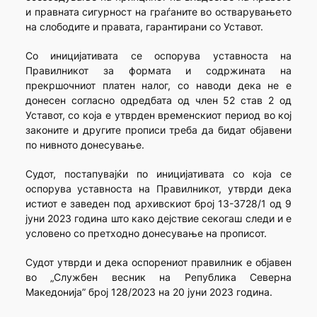
и правната сигурност на граѓаните во остварувањето
на слободите и правата, гарантирани со Уставот.
Со иницијативата се оспорува уставноста на
Правилникот за формата и содржината на
прекршочниот платен налог, со наводи дека не е
донесен согласно одредбата од член 52 став 2 од
Уставот, со која е утврден временскиот период во кој
законите и другите прописи треба да бидат објавени
по нивното донесување.
Судот, постапувајќи по иницијативата со која се
оспорува уставноста на Правилникот, утврди дека
истиот е заведен под архивскиот број 13-3728/1 од 9
јуни 2023 година што како дејствие секогаш следи и е
условено со претходно донесување на прописот.
Судот утврди и дека оспорениот правилник е објавен
во „Службен весник на Република Северна
Македонија” број 128/2023 на 20 јуни 2023 година.