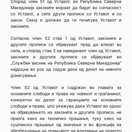
Според член 51 од Уставот, во Република Северна
Македонија законите мораат да бидат во согласност
со Уставот, а сите други прописи со Уставот и со
закон. Секој е должен да ги почитува Уставот и
законите.
Согласно член 52 став 1 од Уставот, законите и
другите прописи се објавуваат пред да влезат во
сила, а според став 2 на наведениот член од Уставот,
законите и другите прописи се објавуваат во
„Службен весник на Република Северна Македонија”
најдоцна во рок од седум дена од денот на нивното
донесување.
Член 52 од Уставот е содржан во главата за
основните слободи и права на човекот и граѓанинот,
конкретно во делот за гаранциите на основните
слободи и права, што укажува дека Уставот во однос
на објавувањето на законите и другите прописи, не
приоѓа како на техничко прашање, туку како на
суштинско прашање од значење и во функција на
обезбедување на принципот на владеење на правото