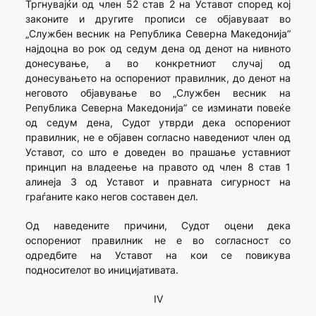
Тргнувајќи од член 52 став 2 на Уставот според кој
законите и другите прописи се објавуваат во
„Службен весник на Република Северна Македонија”
најдоцна во рок од седум дена од денот на нивното
донесување, а во конкретниот случај од
донесувањето на оспорениот правилник, до денот на
неговото објавување во „Службен весник на
Република Северна Македонија” се изминати повеќе
од седум дена, Судот утврди дека оспорениот
правилник, не е објавен согласно наведениот член од
Уставот, со што е доведен во прашање уставниот
принцип на владеење на правото од член 8 став 1
алинеја 3 од Уставот и правната сигурност на
граѓаните како негов составен дел.
Од наведените причини, Судот оцени дека
оспорениот правилник не е во согласност со
одредбите на Уставот на кои се повикува
подносителот во иницијативата.
IV