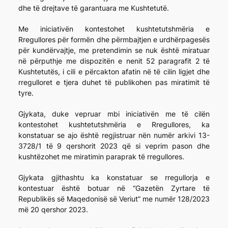
dhe të drejtave të garantuara me Kushtetutë.
Me iniciativën kontestohet kushtetutshmëria e
Rregullores për formën dhe përmbajtjen e urdhërpagesës
për kundërvajtje, me pretendimin se nuk është miratuar
në përputhje me dispozitën e nenit 52 paragrafit 2 të
Kushtetutës, i cili e përcakton afatin në të cilin ligjet dhe
rregulloret e tjera duhet të publikohen pas miratimit të
tyre.
Gjykata, duke vepruar mbi iniciativën me të cilën
kontestohet kushtetutshmëria e Rregullores, ka
konstatuar se ajo është regjistruar nën numër arkivi 13-
3728/1 të 9 qershorit 2023 që si veprim pason dhe
kushtëzohet me miratimin paraprak të rregullores.
Gjykata gjithashtu ka konstatuar se rregullorja e
kontestuar është botuar në “Gazetën Zyrtare të
Republikës së Maqedonisë së Veriut” me numër 128/2023
më 20 qershor 2023.