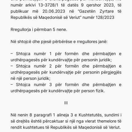
numër arkivi 13-3728/1 të datës 9 qershor 2023, të
publikuar më 20.06.2023 në “Gazetën Zyrtare të
Republikës së Maqedonisë së Veriut” numër 128/2023
Rregullorja i përmban 5 nene.
Në shtojcë dhe pjesë përbërëse e rregullores janë:
– Shtojca numër 1 për formën dhe përmbajtjen e
urdhërpagesës për kundërvajtje për personin juridik;
– Shtojca numër 2 për formën dhe përmbajtjen e
urdhërpagesës për kundërvajtje për personin përgjegjës
në një person juridik;
– Shtojca numër 3 për formën dhe përmbajtjen e
urdhërpagesës për kundërvajtje për person fizik.
III
Në nenin 8 paragrafi 1 alineja 3 e Kushtetutës, sundimi i
së drejtës është përcaktuar si një nga vlerat themelore të
rendit kushtetues të Republikës së Maqedonisë së Veriut.