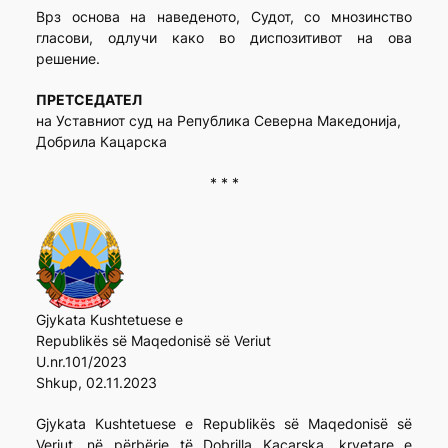
Врз основа на наведеното, Судот, со мнозинство
гласови, одлучи како во диспозитивот на ова
решение.
ПРЕТСЕДАТЕЛ
на Уставниот суд на Република Северна Македонија,
Добрила Кацарска
* * *
Gjykata Kushtetuese e
Republikës së Maqedonisë së Veriut
U.nr.101/2023
Shkup, 02.11.2023
Gjykata Kushtetuese e Republikës së Maqedonisë së
Veriut, në përbërje të Dobrilla Kacarska, kryetare e