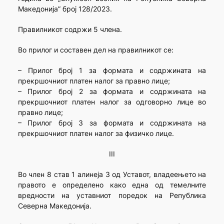
Македонија” број 128/2023.
Правилникот содржи 5 члена.
Во прилог и составен дел на правилникот се:
– Прилог број 1 за формата и содржината на
прекршочниот платен налог за правно лице;
– Прилог број 2 за формата и содржината на
прекршочниот платен налог за одговорно лице во
правно лице;
– Прилог број 3 за формата и содржината на
прекршочниот платен налог за физичко лице.
III
Во член 8 став 1 алинеја 3 од Уставот, владеењето на
правото е определено како една од темелните
вредности на уставниот поредок на Република
Северна Македонија.