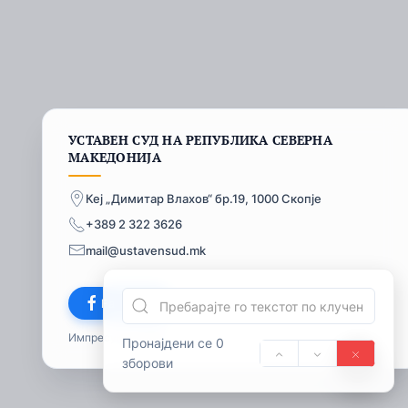
УСТАВЕН СУД НА РЕПУБЛИКА СЕВЕРНА
МАКЕДОНИЈА
Кеј „Димитар Влахов“ бр.19, 1000 Скопје
+389 2 322 3626
mail@ustavensud.mk
Facebook
Импресум
© 2026
Пронајдени се 0
зборови