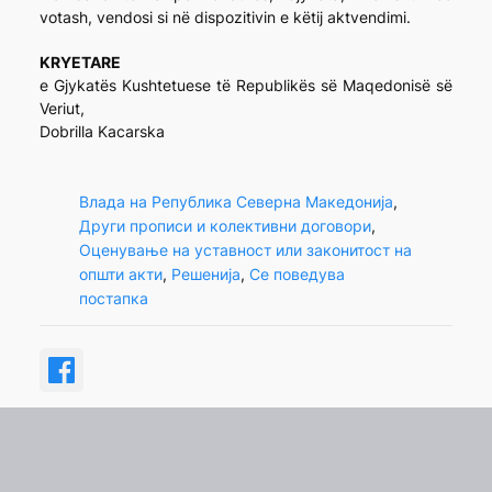
votash, vendosi si në dispozitivin e këtij aktvendimi.
KRYETARE
e Gjykatës Kushtetuese të Republikës së Maqedonisë së
Veriut,
Dobrilla Kacarska
Влада на Република Северна Македонија
, 
Други прописи и колективни договори
, 
Оценување на уставност или законитост на
општи акти
, 
Решенија
, 
Се поведува
постапка