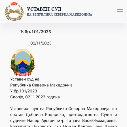
Skip
УСТАВЕН СУД
to
НА РЕПУБЛИКА СЕВЕРНА МАКЕДОНИЈА
content
У.бр.101/2023
02/11/2023
Уставен суд на
Република Северна Македонија
У.бр.101/2023
Скопје, 02.11.2023 година
Уставниот суд на Република Северна Македонија, во
состав Добрила Кацарска, претседател на Судот и
судиите Насер Ајдари, м-р Татјана Васиќ-Бозаџиева,
Елизабета Дуковска, д-р Осман Кадриу, д-р Дарко