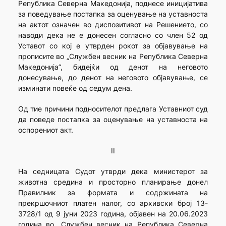
Република Северна Македонија, поднесе иницијатива
за поведување постапка за оценување на уставноста
на актот означен во диспозитивот на Решението, со
наводи дека не е донесен согласно со член 52 од
Уставот со кој е утврден рокот за објавување на
прописите во „Службен весник на Република Северна
Македонија”, бидејќи од денот на неговото
донесување, до дeнoт на неговото објавување, се
изминати повеќе од седум дена.
Oд тие причини подносителот предлага Уставниот суд
да поведе постапка за оценување на уставноста на
оспорениот акт.
II
На седницата Судот утврди дека министерот за
животна средина и просторно планирање донел
Правилник за формата и содржината на
прекршочниот платен налог, со архивски број 13-
3728/1 од 9 јуни 2023 година, објавен на 20.06.2023
година во „Службен весник на Република Северна