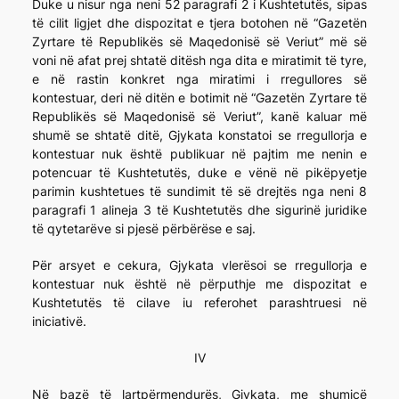
Duke u nisur nga neni 52 paragrafi 2 i Kushtetutës, sipas
të cilit ligjet dhe dispozitat e tjera botohen në “Gazetën
Zyrtare të Republikës së Maqedonisë së Veriut” më së
voni në afat prej shtatë ditësh nga dita e miratimit të tyre,
e në rastin konkret nga miratimi i rregullores së
kontestuar, deri në ditën e botimit në “Gazetën Zyrtare të
Republikës së Maqedonisë së Veriut”, kanë kaluar më
shumë se shtatë ditë, Gjykata konstatoi se rregullorja e
kontestuar nuk është publikuar në pajtim me nenin e
potencuar të Kushtetutës, duke e vënë në pikëpyetje
parimin kushtetues të sundimit të së drejtës nga neni 8
paragrafi 1 alineja 3 të Kushtetutës dhe sigurinë juridike
të qytetarëve si pjesë përbërëse e saj.
Për arsyet e cekura, Gjykata vlerësoi se rregullorja e
kontestuar nuk është në përputhje me dispozitat e
Kushtetutës të cilave iu referohet parashtruesi në
iniciativë.
IV
Në bazë të lartpërmendurës, Gjykata, me shumicë