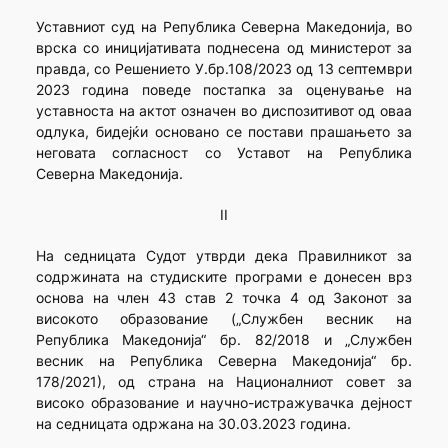
Уставниот суд на Република Северна Македонија, во
врска со иницијативата поднесена од министерот за
правда, со Решението У.бр.108/2023 од 13 септември
2023 година поведе постапка за оценување на
уставноста на актот означен во диспозитивот од оваа
одлука, бидејќи основано се постави прашањето за
неговата согласност со Уставот на Република
Северна Македонија.
II
На седницата Судот утврди дека Правилникот за
содржината на студиските програми е донесен врз
основа на член 43 став 2 точка 4 од Законот за
високото образование („Службен весник на
Република Македонија“ бр. 82/2018 и „Службен
весник на Република Северна Македонија“ бр.
178/2021), од страна на Националниот совет за
високо образование и научно-истражувачка дејност
на седницата одржана на 30.03.2023 година.