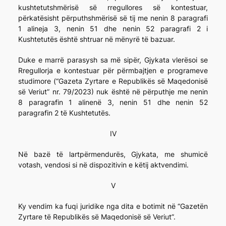
kushtetutshmërisë së rregullores së kontestuar,
përkatësisht përputhshmërisë së tij me nenin 8 paragrafi
1 alineja 3, nenin 51 dhe nenin 52 paragrafi 2 i
Kushtetutës është shtruar në mënyrë të bazuar.
Duke e marrë parasysh sa më sipër, Gjykata vlerësoi se
Rregullorja e kontestuar për përmbajtjen e programeve
studimore (“Gazeta Zyrtare e Republikës së Maqedonisë
së Veriut” nr. 79/2023) nuk është në përputhje me nenin
8 paragrafin 1 alinenë 3, nenin 51 dhe nenin 52
paragrafin 2 të Kushtetutës.
IV
Në bazë të lartpërmendurës, Gjykata, me shumicë
votash, vendosi si në dispozitivin e këtij aktvendimi.
V
Ky vendim ka fuqi juridike nga dita e botimit në “Gazetën
Zyrtare të Republikës së Maqedonisë së Veriut”.