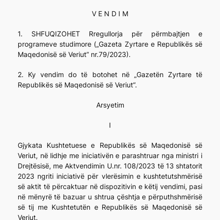
V E N D I M
1. SHFUQIZOHET Rregullorja për përmbajtjen e
programeve studimore („Gazeta Zyrtare e Republikës së
Maqedonisë së Veriut” nr.79/2023).
2. Ky vendim do të botohet në „Gazetën Zyrtare të
Republikës së Maqedonisë së Veriut”.
Arsyetim
I
Gjykata Kushtetuese e Republikës së Maqedonisë së
Veriut, në lidhje me iniciativën e parashtruar nga ministri i
Drejtësisë, me Aktvendimin U.nr. 108/2023 të 13 shtatorit
2023 ngriti iniciativë për vlerësimin e kushtetutshmërisë
së aktit të përcaktuar në dispozitivin e këtij vendimi, pasi
në mënyrë të bazuar u shtrua çështja e përputhshmërisë
së tij me Kushtetutën e Republikës së Maqedonisë së
Veriut.