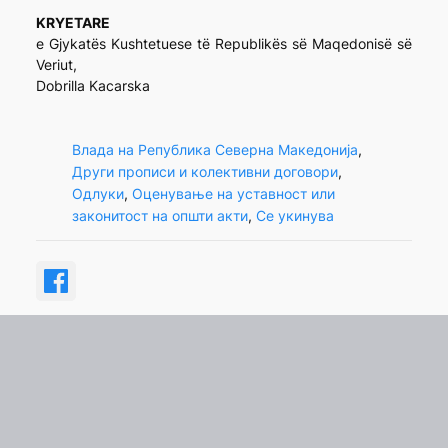
KRYETARE
e Gjykatës Kushtetuese të Republikës së Maqedonisë së
Veriut,
Dobrilla Kacarska
Влада на Република Северна Македонија
, 
Други прописи и колективни договори
, 
Одлуки
, 
Оценување на уставност или
законитост на општи акти
, 
Се укинува