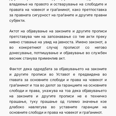
владеење на правото и остварување на слободите и
правата на човекот и граѓанинот, како претпоставка
за правната сигурност на граѓаните и другите правни
субјекти.
Актот на објавување на законите и другите прописи
претставува чин на запознавање со тие акти преку
нивно ставање на увид на јавноста. Имено законот, а
во конкретниот случај прописот со негово
донесување, потпишување и објавување во службен
весник станува применлив акт.
Фактот дека одредбата за објавувањето на законите
и другите прописи во Уставот е предвидена во
главата за основните слободи и права на човекот и
граѓанинот и тоа во делот за гаранциите на основните
слободи и права, укажува на тоа дека објавувањето
на законите и другите прописи не е техничко
прашање, туку прашање од големо значење кое
длабоко навлегува во уставните гаранции на
основните слободи и права на човекот и граѓанинот.