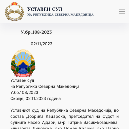
Skip
УСТАВЕН СУД
to
НА РЕПУБЛИКА СЕВЕРНА МАКЕДОНИЈА
content
У.бр.108/2023
02/11/2023
Уставен суд
на Република Северна Македонија
У.бр.108/2023
Скопје, 02.11.2023 година
Уставниот суд на Република Северна Македонија, во
состав Добрила Кацарска, претседател на Судот и
судиите Насер Ајдари, м-р Татјана Васиќ-Бозаџиева,
Елизабета Дуковска, д-р Осман Кадриу, д-р Дарко