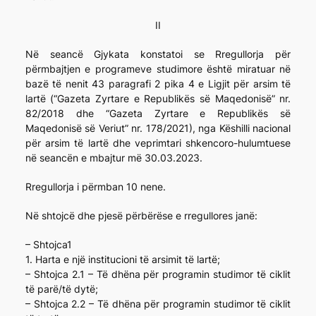
II
Në seancë Gjykata konstatoi se Rregullorja për
përmbajtjen e programeve studimore është miratuar në
bazë të nenit 43 paragrafi 2 pika 4 e Ligjit për arsim të
lartë (“Gazeta Zyrtare e Republikës së Maqedonisë” nr.
82/2018 dhe “Gazeta Zyrtare e Republikës së
Maqedonisë së Veriut” nr. 178/2021), nga Këshilli nacional
për arsim të lartë dhe veprimtari shkencoro-hulumtuese
në seancën e mbajtur më 30.03.2023.
Rregullorja i përmban 10 nene.
Në shtojcë dhe pjesë përbërëse e rregullores janë:
– Shtojca1
1. Harta e një institucioni të arsimit të lartë;
– Shtojca 2.1 – Të dhëna për programin studimor të ciklit
të parë/të dytë;
– Shtojca 2.2 – Të dhëna për programin studimor të ciklit