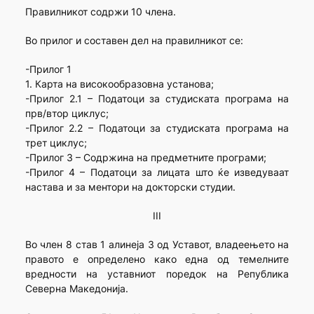
Правилникот содржи 10 члена.
Во прилог и составен дел на правилникот се:
-Прилог 1
1. Карта на високообразовна установа;
-Прилог 2.1 – Податоци за студиската програма на
прв/втор циклус;
-Прилог 2.2 – Податоци за студиската програма на
трет циклус;
-Прилог 3 – Содржина на предметните програми;
-Прилог 4 – Податоци за лицата што ќе изведуваат
настава и за ментори на докторски студии.
III
Во член 8 став 1 алинеја 3 од Уставот, владеењето на
правото е определено како една од темелните
вредности на уставниот поредок на Република
Северна Македонија.