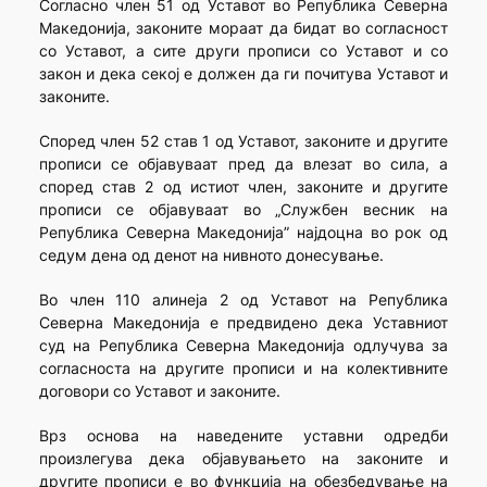
Согласно член 51 од Уставот во Република Северна
Македонија, законите мораат да бидат во согласност
со Уставот, а сите други прописи со Уставот и со
закон и дека секој е должен да ги почитува Уставот и
законите.
Според член 52 став 1 од Уставот, законите и другите
прописи се објавуваат пред да влезат во сила, а
според став 2 од истиот член, законите и другите
прописи се објавуваат во „Службен весник на
Република Северна Македонија” најдоцна во рок од
седум дена од денот на нивното донесување.
Во член 110 алинеја 2 од Уставот на Република
Северна Македонија е предвидено дека Уставниот
суд на Република Северна Македонија одлучува за
согласноста на другите прописи и на колективните
договори со Уставот и законите.
Врз основа на наведените уставни одредби
произлегува дека објавувањето на законите и
другите прописи е во функција на обезбедување на