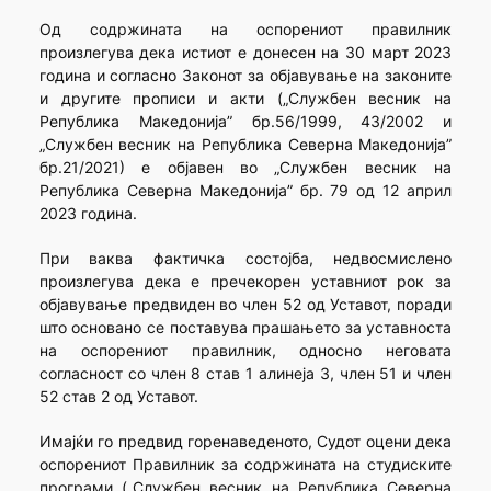
Од содржината на оспорениот правилник
произлегува дека истиот е донесен на 30 март 2023
година и согласно Законот за објавување на законите
и другите прописи и акти („Службен весник на
Република Македонија” бр.56/1999, 43/2002 и
„Службен весник на Република Северна Македонија”
бр.21/2021) е објавен во „Службен весник на
Република Северна Македонија” бр. 79 од 12 април
2023 година.
При ваква фактичка состојба, недвосмислено
произлегува дека е пречекорен уставниот рок за
објавување предвиден во член 52 од Уставот, поради
што основано се поставува прашањето за уставноста
на оспорениот правилник, односно неговата
согласност со член 8 став 1 алинеја 3, член 51 и член
52 став 2 од Уставот.
Имајќи го предвид горенаведеното, Судот оцени дека
оспорениот Правилник за содржината на студиските
програми („Службен весник на Република Северна