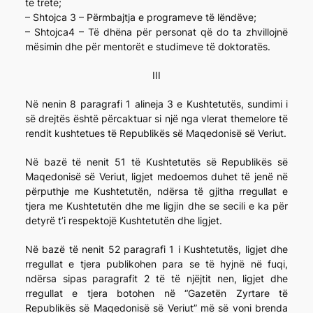
të tretë;
– Shtojca 3 – Përmbajtja e programeve të lëndëve;
– Shtojca4 – Të dhëna për personat që do ta zhvillojnë
mësimin dhe për mentorët e studimeve të doktoratës.
III
Në nenin 8 paragrafi 1 alineja 3 e Kushtetutës, sundimi i
së drejtës është përcaktuar si një nga vlerat themelore të
rendit kushtetues të Republikës së Maqedonisë së Veriut.
Në bazë të nenit 51 të Kushtetutës së Republikës së
Maqedonisë së Veriut, ligjet medoemos duhet të jenë në
përputhje me Kushtetutën, ndërsa të gjitha rregullat e
tjera me Kushtetutën dhe me ligjin dhe se secili e ka për
detyrë t’i respektojë Kushtetutën dhe ligjet.
Në bazë të nenit 52 paragrafi 1 i Kushtetutës, ligjet dhe
rregullat e tjera publikohen para se të hyjnë në fuqi,
ndërsa sipas paragrafit 2 të të njëjtit nen, ligjet dhe
rregullat e tjera botohen në “Gazetën Zyrtare të
Republikës së Maqedonisë së Veriut” më së voni brenda