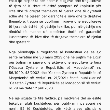
Fakti që dispozita për botimin e ligjeve dhe rregulloreve
të tjera në Kushtetutë është paraparë në kapitullin për
liritë dhe të drejtat themelore të njeriut dhe të qytetarit
edhe atë në pjesën për garancitë e lirive dhe të drejtave
themelore, tregon se publikimi i ligjeve dhe rregulloreve
të tjera nuk është një çështje teknike, por një çështje me
rëndësi të madhe që depërton thellë në garancitë
kushtetuese të lirive dhe të drejtave themelore të njeriut
dhe qytetarit.
Nga përmbajtja e rregullores së kontestuar del se ajo
është miratuar më 30 mars 2023 dhe në pajtim me Ligjin
për botimin e ligjeve dhe akteve dhe rregullave të tjera
(“Gazeta Zyrtare e Republikës së Maqedonisë” nr.
56/1999, 43/2002 dhe “Gazeta Zyrtare e Republikës së
Maqedonisë së Veriut” nr. 21/2021) është publikuar në
“Gazetën Zyrtare të Republikës së Maqedonisë së Veriut”
nr. 79 më datë 12 prill 2023.
Në një situatë të tillë faktike, pa mëdyshje del se është
tejkaluar afati kushtetues për publikim i paraparë në
nenin 52 të Kushtetutës, për këtë arsye çështja e