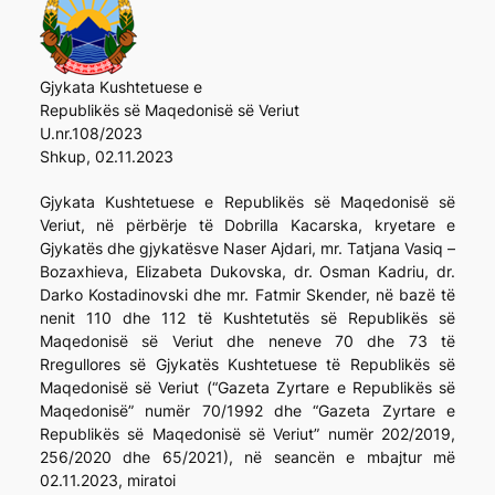
Gjykata Kushtetuese e
Republikës së Maqedonisë së Veriut
U.nr.108/2023
Shkup, 02.11.2023
Gjykata Kushtetuese e Republikës së Maqedonisë së
Veriut, në përbërje të Dobrilla Kacarska, kryetare e
Gjykatës dhe gjykatësve Naser Ajdari, mr. Tatjana Vasiq –
Bozaxhieva, Elizabeta Dukovska, dr. Osman Kadriu, dr.
Darko Kostadinovski dhe mr. Fatmir Skender, në bazë të
nenit 110 dhe 112 të Kushtetutës së Republikës së
Maqedonisë së Veriut dhe neneve 70 dhe 73 të
Rregullores së Gjykatës Kushtetuese të Republikës së
Maqedonisë së Veriut (“Gazeta Zyrtare e Republikës së
Maqedonisë” numër 70/1992 dhe “Gazeta Zyrtare e
Republikës së Maqedonisë së Veriut” numër 202/2019,
256/2020 dhe 65/2021), në seancën e mbajtur më
02.11.2023, miratoi