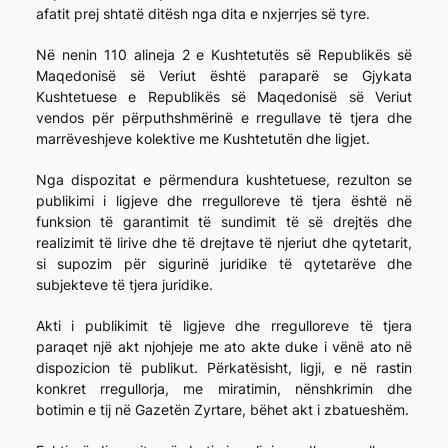
afatit prej shtatë ditësh nga dita e nxjerrjes së tyre.
Në nenin 110 alineja 2 e Kushtetutës së Republikës së
Maqedonisë së Veriut është paraparë se Gjykata
Kushtetuese e Republikës së Maqedonisë së Veriut
vendos për përputhshmërinë e rregullave të tjera dhe
marrëveshjeve kolektive me Kushtetutën dhe ligjet.
Nga dispozitat e përmendura kushtetuese, rezulton se
publikimi i ligjeve dhe rregulloreve të tjera është në
funksion të garantimit të sundimit të së drejtës dhe
realizimit të lirive dhe të drejtave të njeriut dhe qytetarit,
si supozim për sigurinë juridike të qytetarëve dhe
subjekteve të tjera juridike.
Akti i publikimit të ligjeve dhe rregulloreve të tjera
paraqet një akt njohjeje me ato akte duke i vënë ato në
dispozicion të publikut. Përkatësisht, ligji, e në rastin
konkret rregullorja, me miratimin, nënshkrimin dhe
botimin e tij në Gazetën Zyrtare, bëhet akt i zbatueshëm.