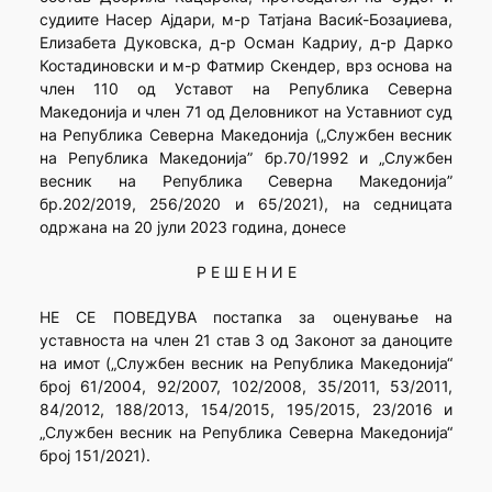
судиите Насер Ајдари, м-р Татјана Васиќ-Бозаџиева,
Елизабета Дуковска, д-р Осман Кадриу, д-р Дарко
Костадиновски и м-р Фатмир Скендер, врз основа на
член 110 од Уставот на Република Северна
Македонија и член 71 од Деловникот на Уставниот суд
на Република Северна Македонија („Службен весник
на Република Македонија” бр.70/1992 и „Службен
весник на Република Северна Македонија”
бр.202/2019, 256/2020 и 65/2021), на седницата
одржана на 20 јули 2023 година, донесе
Р Е Ш Е Н И Е
НЕ СЕ ПОВЕДУВА постапка за оценување на
уставноста на член 21 став 3 од Законот за даноците
на имот („Службен весник на Република Македонија“
број 61/2004, 92/2007, 102/2008, 35/2011, 53/2011,
84/2012, 188/2013, 154/2015, 195/2015, 23/2016 и
„Службен весник на Република Северна Македонија“
број 151/2021).