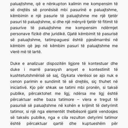
paluajtshme, që e nënkupton kalimin me kompensim të
së drejtës së pronësisë mbi pasurinë e paluajtshme,
këmbimin e një pasurie të paluajtshme me një tjetër
pasuri të paluajtshme, si dhe një mënyrë tjetër të fitimit të
pasurive të paluajtshme me kompensim ndërmjet
personave fizikë dhe juridikë. Gjatë këmbimit të pasurisë
së paluajtshme, tatimpaguesi është pjesëmarrësi në
këmbim që jep në këmbim pasuri të paluajtshme me
vlerë më të lartë.
Duke e analizuar dispozitën ligjore të kontestuar dhe
duke i marrë parasysh arsyet e kontestimit të
kushtetutshmërisë së saj, Gjykata vlerësoi se ajo nuk e
cenon parimin e sundimit të së drejtës, siç thuhet në
iniciativë. Kjo për shkak se tatimi mbi pronën, si taksë
publike, përcaktohet me ligj, ndërsa me ligj është
përcaktuar edhe baza tatimore – vlera e tregut të
pasurisë së paluajtshme në kohën e krijimit të detyrimit
tatimor, si një nga elementët thelbësorë gjatë vendosjes
së taksës publike, nga e cila rezulton detyrimi tatimor
është përcaktuar qartë dhe kuptueshëm për