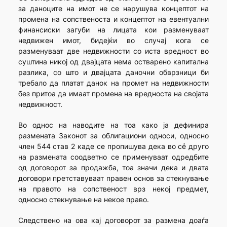
за даноците на имот не се нарушува концептот на
промена на сопственоста и концептот на евентуални
финансиски загуби на лицата кои разменуваат
недвижен имот, бидејќи во случај кога се
разменуваат две недвижности со иста вредност во
суштина никој од двајцата нема остварено капитална
разлика, со што и двајцата даночни обврзници би
требало да платат данок на промет на недвижности
без притоа да имаат промена на вредноста на својата
недвижност.
Во однос на наводите на тоа како ја дефинира
размената Законот за облигациони односи, односно
член 544 став 2 каде се пропишува дека во сẻ друго
на размената соодветно се применуваат одредбите
од договорот за продажба, тоа значи дека и двата
договори претставуваат правен основ за стекнување
на правото на сопственост врз некој предмет,
односно стекнување на некое право.
Следствено на ова кај договорот за размена доаѓа