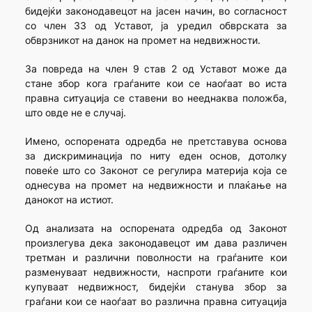
бидејќи законодавецот на јасен начин, во согласност
со член 33 од Уставот, ја уредил обврската за
обврзникот на данок на промет на недвижности.
За повреда на член 9 став 2 од Уставот може да
стане збор кога граѓаните кои се наоѓаат во иста
правна ситуација се ставени во нееднаква положба,
што овде не е случај.
Имено, оспорената одредба не претставува основа
за дискриминација по ниту еден основ, дотолку
повеќе што со Законот се регулира материја која се
однесува на промет на недвижности и плаќање на
данокот на истиот.
Од анализата на оспорената одредба од Законот
произлегува дека законодавецот им дава различен
третман и различни поволности на граѓаните кои
разменуваат недвижности, наспроти граѓаните кои
купуваат недвижност, бидејќи станува збор за
граѓани кои се наоѓаат во различна правна ситуација