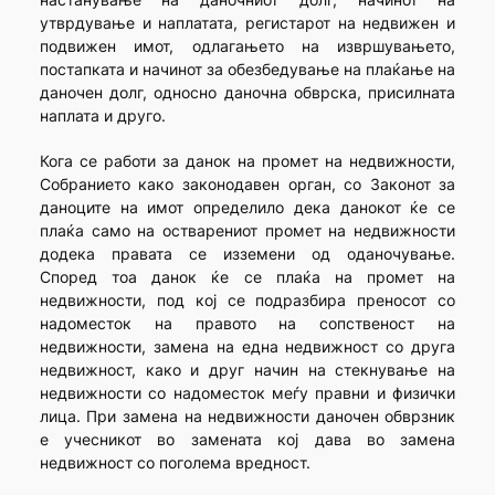
утврдување и наплатата, регистарот на недвижен и
подвижен имот, одлагањето на извршувањето,
постапката и начинот за обезбедување на плаќање на
даночен долг, односно даночна обврска, присилната
наплата и друго.
Кога се работи за данок на промет на недвижности,
Собранието како законодавен орган, со Законот за
даноците на имот определило дека данокот ќе се
плаќа само на остварениот промет на недвижности
додека правата се изземени од оданочување.
Според тоа данок ќе се плаќа на промет на
недвижности, под кој се подразбира преносот со
надоместок на правото на сопственост на
недвижности, замена на една недвижност со друга
недвижност, како и друг начин на стекнување на
недвижности со надоместок меѓу правни и физички
лица. При замена на недвижности даночен обврзник
е учесникот во замената кој дава во замена
недвижност со поголема вредност.