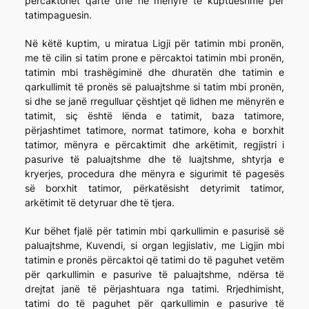
përcaktohet qartë dhe në mënyrë të kuptueshme për
tatimpaguesin.
Në këtë kuptim, u miratua Ligji për tatimin mbi pronën,
me të cilin si tatim prone e përcaktoi tatimin mbi pronën,
tatimin mbi trashëgiminë dhe dhuratën dhe tatimin e
qarkullimit të pronës së paluajtshme si tatim mbi pronën,
si dhe se janë rregulluar çështjet që lidhen me mënyrën e
tatimit, siç është lënda e tatimit, baza tatimore,
përjashtimet tatimore, normat tatimore, koha e borxhit
tatimor, mënyra e përcaktimit dhe arkëtimit, regjistri i
pasurive të paluajtshme dhe të luajtshme, shtyrja e
kryerjes, procedura dhe mënyra e sigurimit të pagesës
së borxhit tatimor, përkatësisht detyrimit tatimor,
arkëtimit të detyruar dhe të tjera.
Kur bëhet fjalë për tatimin mbi qarkullimin e pasurisë së
paluajtshme, Kuvendi, si organ legjislativ, me Ligjin mbi
tatimin e pronës përcaktoi që tatimi do të paguhet vetëm
për qarkullimin e pasurive të paluajtshme, ndërsa të
drejtat janë të përjashtuara nga tatimi. Rrjedhimisht,
tatimi do të paguhet për qarkullimin e pasurive të