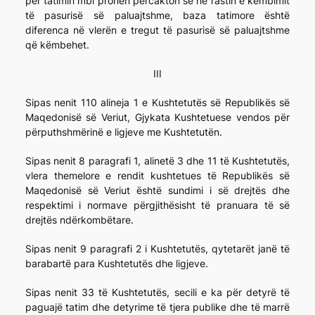
për tatimin mbi pronën përcakton se në rastin e këmbimit
të pasurisë së paluajtshme, baza tatimore është
diferenca në vlerën e tregut të pasurisë së paluajtshme
që këmbehet.
III
Sipas nenit 110 alineja 1 e Kushtetutës së Republikës së
Maqedonisë së Veriut, Gjykata Kushtetuese vendos për
përputhshmërinë e ligjeve me Kushtetutën.
Sipas nenit 8 paragrafi 1, alinetë 3 dhe 11 të Kushtetutës,
vlera themelore e rendit kushtetues të Republikës së
Maqedonisë së Veriut është sundimi i së drejtës dhe
respektimi i normave përgjithësisht të pranuara të së
drejtës ndërkombëtare.
Sipas nenit 9 paragrafi 2 i Kushtetutës, qytetarët janë të
barabartë para Kushtetutës dhe ligjeve.
Sipas nenit 33 të Kushtetutës, secili e ka për detyrë të
paguajë tatim dhe detyrime të tjera publike dhe të marrë