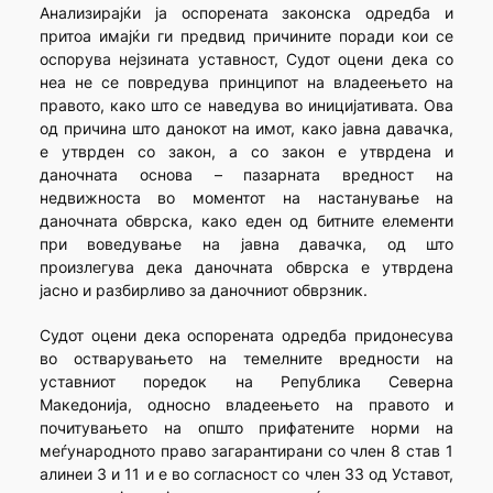
Анализирајќи ја оспорената законска одредба и
притоа имајќи ги предвид причините поради кои се
оспорува нејзината уставност, Судот оцени дека со
неа не се повредува принципот на владеењето на
правото, како што се наведува во иницијативата. Ова
од причина што данокот на имот, како јавна давачка,
е утврден со закон, а со закон е утврдена и
даночната основа – пазарната вредност на
недвижноста во моментот на настанување на
даночната обврска, како еден од битните елементи
при воведување на јавна давачка, од што
произлегува дека даночната обврска е утврдена
јасно и разбирливо за даночниот обврзник.
Судот оцени дека оспоренатa одредба придонесува
во остварувањето на темелните вредности на
уставниот поредок на Република Северна
Македонија, односно владеењето на правото и
почитувањето на општо прифатените норми на
меѓународното право загарантирани со член 8 став 1
алинеи 3 и 11 и е во согласност со член 33 од Уставот,