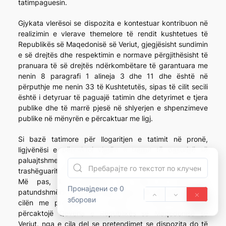
tatimpaguesin.
Gjykata vlerësoi se dispozita e kontestuar kontribuon në
realizimin e vlerave themelore të rendit kushtetues të
Republikës së Maqedonisë së Veriut, gjegjësisht sundimin
e së drejtës dhe respektimin e normave përgjithësisht të
pranuara të së drejtës ndërkombëtare të garantuara me
nenin 8 paragrafi 1 alineja 3 dhe 11 dhe është në
përputhje me nenin 33 të Kushtetutës, sipas të cilit secili
është i detyruar të paguajë tatimin dhe detyrimet e tjera
publike dhe të marrë pjesë në shlyerjen e shpenzimeve
publike në mënyrën e përcaktuar me ligj.
Si bazë tatimore për llogaritjen e tatimit në pronë,
ligjvënësi e përcaktoi vlerën e tregut të pasurisë së
paluajtshme, përkatësisht vlerën e tregut të të
trashëguarit, përkatësisht të pasurisë së marrë dhuratë.
Më pas, ka konstatuar se vlera e tregut të
Пронајдени се 0
patundshmërive përcaktohet sipas një Metodologjie të
зборови
cilën me propozim të ministrit të Financave do ta
përcaktojë Qeveria e Republikës së Maqedonisë së
Veriut, nga e cila del se pretendimet se dispozita do të