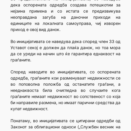
дека оспорената одредба создава потешкотии за
нејзина примена и со истата се предизвикува
неоправдана загуба на даночни приходи на
единиците на локалната самоуправа, чиј изворен
приход е овој вид данок.
Во иницијативата се наведува дека според член 33 од
Уставот секој е должен да плаќа данок, но тоа мора
да се уреди на начин што ќе гарантира еднаквост на
граѓаните.
Според наводите во иницијативата, со оспорената
одредба, граѓаните кои разменуваат недвижности се
во поповолна положба од останатите граѓани, а
нееднаквоста била очигледна во случаите кога
граѓаните немаат недвижност во сопственост со која
би направиле размена, но имаат парични средства да
купат недвижност.
Понатаму, во иницијативата се цитирани одредби од
Законот за облигациони односи („Службен весник на