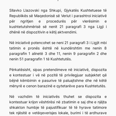
Sllavko Llazovski nga Shkupi, Gjykatës Kushtetuese të
Republikës së Maqedonisë së Veriut i parashtroi iniciativë
për ngritjen e procedurës për vlerësimin e
kushtetutshmërisë së nenit 21 paragrafi 3 nga Ligji i
dhënë në dispozitivin e këtij aktvendimi.
Në iniciativë potencohet se neni 21 paragrafi 3 i Ligjit mbi
tatimin e pronës është në kundërshtim me nenin 8
paragrafin 1 alinetë 3 dhe 11, nenin 9 paragrafin 2 dhe
nenin 51 paragrafin 1 të Kushtetutës.
Përkatësisht, sipas pretendimeve në iniciativë, dispozita
e kontestuar i vë në pozitë të privilegjuar subjektet që
bëjnë këmbimin e pasurive të paluajtshme dhe në këtë
mënyrë e cenon barazinë e qytetarëve para Kushtetutës.
Në vazhdim të iniciativës thuhet se dispozita e
kontestuar krijon vështirësi në zbatimin e saj dhe e njëjta
shkakton humbje të pajustifikuar të të hyrave tatimore
tek njësitë e vetëqeverisjes lokale, burimi i të ardhurave