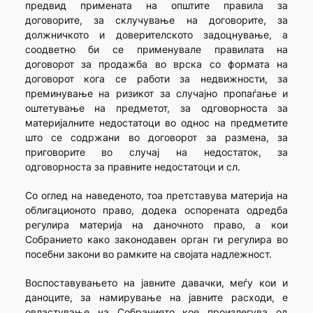
предвид примената на општите правила за
договорите, за склучување на договорите, за
должничкото и доверителското задоцнување, а
соoдветно би се применувале правилата на
договорот за продажба во врска со формата на
договорот кога се работи за недвижности, за
преминување на ризикот за случајно пропаѓање и
оштетување на предметот, за одговорноста за
материјалните недостатоци во однос на предметите
што се содржани во договорот за размена, за
приговорите во случај на недостаток, за
одговорноста за правните недостатоци и сл.
Со оглед на наведеното, тоа претставува материја на
облигационото право, додека оспорената одредба
регулира материја на даночното право, а кои
Собранието како законодавен орган ги регулира во
посебни закони во рамките на својата надлежност.
Воспоставувањето на јавните давачки, меѓу кои и
даноците, за намирување на јавните расходи, е
овластување на Собранието кое произлегува од