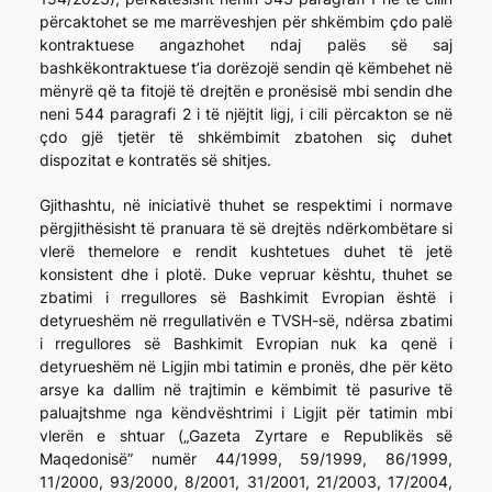
përcaktohet se me marrëveshjen për shkëmbim çdo palë
kontraktuese angazhohet ndaj palës së saj
bashkëkontraktuese t’ia dorëzojë sendin që këmbehet në
mënyrë që ta fitojë të drejtën e pronësisë mbi sendin dhe
neni 544 paragrafi 2 i të njëjtit ligj, i cili përcakton se në
çdo gjë tjetër të shkëmbimit zbatohen siç duhet
dispozitat e kontratës së shitjes.
Gjithashtu, në iniciativë thuhet se respektimi i normave
përgjithësisht të pranuara të së drejtës ndërkombëtare si
vlerë themelore e rendit kushtetues duhet të jetë
konsistent dhe i plotë. Duke vepruar kështu, thuhet se
zbatimi i rregullores së Bashkimit Evropian është i
detyrueshëm në rregullativën e TVSH-së, ndërsa zbatimi
i rregullores së Bashkimit Evropian nuk ka qenë i
detyrueshëm në Ligjin mbi tatimin e pronës, dhe për këto
arsye ka dallim në trajtimin e këmbimit të pasurive të
paluajtshme nga këndvështrimi i Ligjit për tatimin mbi
vlerën e shtuar („Gazeta Zyrtare e Republikës së
Maqedonisë” numër 44/1999, 59/1999, 86/1999,
11/2000, 93/2000, 8/2001, 31/2001, 21/2003, 17/2004,