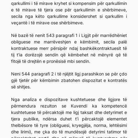
qarkullimi i të mirave kryhet si kompensim për qarkullimin
e të mirave të tjera ose për qarkullimin e shërbimeve,
secila nga këto qarkullime konsiderohet si qarkullim i
veçantë i të mirave ose shërbimeve.
Në bazë të nenit 543 paragrafi 1 i Ligjit për marrëdhëniet
obliguese me marrëveshjen e këmbimit, secila palë
kontraktuese merr përsipër ndaj bashkëkontraktuesit të
tij t’ia dorëzojë sendin që këmbehet në mënyrë që të
fitojë të drejtën e pronësisë mbi sendin.
Neni 544 paragrafi 2 i të njëjtit ligj parashikon se për çdo
gjë tjetër për këmbimin zbatohen dispozitat e kontratës
së shitjes.
Nga analiza e dispozitave kushtetuese dhe ligjore të
përmendura rezulton se Kuvendi ka kompetencë
kushtetuese të përcaktojë me ligj taksat dhe detyrimet e
tjera publike, ndërsa duhet t’i përcaktojë elementet
thelbësore të tyre (obliguesi, kryegjëja, norma, lehtësimi
dhe lirimi), me çka do të mundësojë detyrimi tatimor të