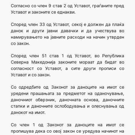
Согласно со член 9 став 2 од Уставот, граѓаните пред
Уставот и законите се еднакви.
Според член 33 од Уставот, секој е должен да плаќа
данок и други јавни давачки и да учествува во
намирувањето на јавните расходи на начин утврден
со закон.
Според член 51 став 1 од Уставот, во Република
Северна Македонија законите мораат да бидат во
согласност со Уставот, а сите други прописи со
Уставот и со закон.
Со одредбите од Законот за даноците на имот се
уредени прашањата за предметот на оданочување,
даночниот обврзник, даночната основа, даночните
стапки и даночните ослободувања и олеснувања од
данокот на имот.
Со член 1 од Законот за даноците на имот се
пропишува дека со овој закон се уредува начинот на