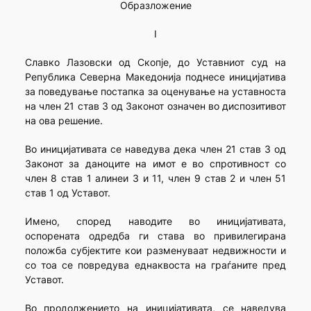
Образложение
I
Славко Лазовски од Скопје, до Уставниот суд на
Република Северна Македонија поднесе иницијатива
за поведување постапка за оценување на уставноста
на член 21 став 3 од Законот означен во диспозитивот
на ова решение.
Во иницијативата се наведува дека член 21 став 3 од
Законот за даноците на имот е во спротивност со
член 8 став 1 алинеи 3 и 11, член 9 став 2 и член 51
став 1 од Уставот.
Имено, според наводите во иницијативата,
оспорената одредба ги става во привилегирана
положба субјектите кои разменуваат недвижности и
со тоа се повредува еднаквоста на граѓаните пред
Уставот.
Во продолжението на иницијативата, се наведува