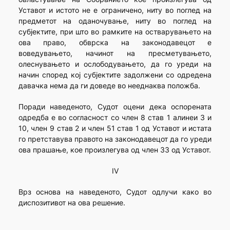
Уставот и истото не е ограничено, ниту во поглед на
предметот на оданочување, ниту во поглед на
субјектите, при што во рамките на остварувањето на
ова право, обврска на законодавецот е
воведувањето, начинот на пресметувањето,
олеснувањето и ослободувањето, да го уреди на
начин според кој субјектите задолжени со одредена
давачка нема да ги доведе во нееднаква положба.
Поради наведеното, Судот оцени дека оспорената
одредба е во согласност со член 8 став 1 алинеи 3 и
10, член 9 став 2 и член 51 став 1 од Уставот и истата
го претставува правото на законодавецот да го уреди
ова прашање, кое произлегува од член 33 од Уставот.
IV
Врз основа на наведеното, Судот одлучи како во
диспозитивот на ова решение.