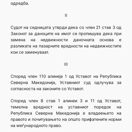
одредба.
II
Судот на седницата утврди дека со член 21 став 3 од
Законот за даноците на имот се пропишува дека при
замена на недвижности даночната основа е
разликата на пазарните вредности на недвижностите
кои се заменуваат.
III
Според член 110 алинеја 1 од Уставот на Ре­публика
Север­на Македонија, Устав­ниот суд одлучува за
согласноста на законите со Уставот.
Според член 8 став 1 алинеи 3 и 11 од Уставот,
темелна вредност на уставниот поредок на
Република Северна Македонија е владеењето на
правото и почитувањето на општо прифатените норми
на меѓународното право.