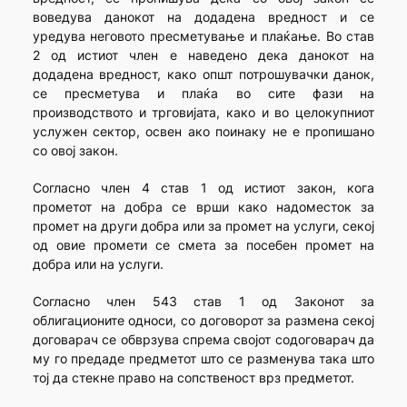
воведува данокот на додадена вредност и се
уредува неговото пресметување и плаќање. Во став
2 од истиот член е наведено дека данокот на
додадена вредност, како општ потрошувачки данок,
се пресметува и плаќа во сите фази на
производството и трговијата, како и во целокупниот
услужен сектор, освен ако поинаку не е пропишано
со овој закон.
Согласно член 4 став 1 од истиот закон, кога
прометот на добра се врши како надоместок за
промет на други добра или за промет на услуги, секој
од овие промети се смета за посебен промет на
добра или на услуги.
Согласно член 543 став 1 од Законот за
облигационите односи, со договорот за размена секој
договарач се обврзува спрема својот содоговарач да
му го предаде предметот што се разменува така што
тој да стекне право на сопственост врз предметот.