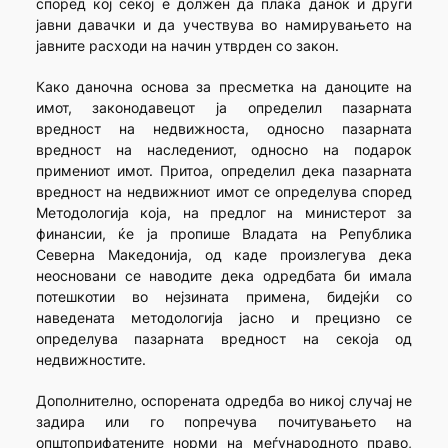
според кој секој е должен да плаќа данок и други
јавни давачки и да учествува во намирувањето на
јавните расходи на начин утврден со закон.
Како даночна основа за пресметка на даноците на
имот, законодавецот ја определил пазарната
вредност на недвижноста, односно пазарната
вредност на наследениот, односно на подарок
примениот имот. Притоа, определил дека пазарната
вредност на недвижниот имот се определува според
Методологија која, на предлог на министерот за
финансии, ќе ја пропише Владата на Република
Северна Македонија, од каде произлегува дека
неосновани се наводите дека одредбата би имала
потешкотии во нејзината примена, бидејќи со
наведената методологија јасно и прецизно се
определува пазарната вредност на секоја од
недвижностите.
Дополнително, оспорената одредба во никој случај не
задира или го попречува почитувањето на
општоприфатените норми на меѓународното право,