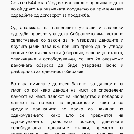
Со член 544 став 2 од истиот закон е пропишано дека
во сè друго на размената соодветно се применуваат
одредбите од договорот за продажба.
Од анализата на наведените уставни и законски
одредби произлегува дека Собранието има уставно
овластување со закон да ги утврдува даноците и
другите јавни давачки, при што треба да ги утврди
нивните битни елементи (обврзник, основица, стапка,
олеснување и ослободување), со што ќе овозможи
даночната обврска да биде утврдена јасно и
разбирливо за даночниот обврзник.
Во оваа смисла е донесен Законот за даноците на
имот, со кој како даноци на имот се определени
данокот на имот, данокот на наследство и подарок и
данокот на промет на недвижности, како и се
уредени прашањата во врска со начинот на
оданочувањето, како што се предметот на
оданочувањето, даночната основа, даночните
ослободувања, даночните стапки, времето на
настанување на даночниот долг, начинот на