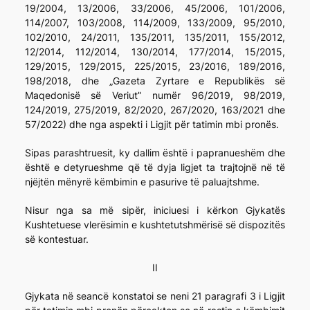
19/2004, 13/2006, 33/2006, 45/2006, 101/2006,
114/2007, 103/2008, 114/2009, 133/2009, 95/2010,
102/2010, 24/2011, 135/2011, 135/2011, 155/2012,
12/2014, 112/2014, 130/2014, 177/2014, 15/2015,
129/2015, 129/2015, 225/2015, 23/2016, 189/2016,
198/2018, dhe „Gazeta Zyrtare e Republikës së
Maqedonisë së Veriut” numër 96/2019, 98/2019,
124/2019, 275/2019, 82/2020, 267/2020, 163/2021 dhe
57/2022) dhe nga aspekti i Ligjit për tatimin mbi pronës.
Sipas parashtruesit, ky dallim është i papranueshëm dhe
është e detyrueshme që të dyja ligjet ta trajtojnë në të
njëjtën mënyrë këmbimin e pasurive të paluajtshme.
Nisur nga sa më sipër, iniciuesi i kërkon Gjykatës
Kushtetuese vlerësimin e kushtetutshmërisë së dispozitës
së kontestuar.
II
Gjykata në seancë konstatoi se neni 21 paragrafi 3 i Ligjit