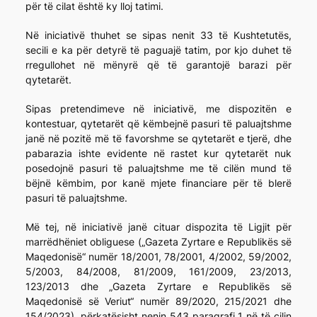
për të cilat është ky lloj tatimi.
Në iniciativë thuhet se sipas nenit 33 të Kushtetutës,
secili e ka për detyrë të paguajë tatim, por kjo duhet të
rregullohet në mënyrë që të garantojë barazi për
qytetarët.
Sipas pretendimeve në iniciativë, me dispozitën e
kontestuar, qytetarët që këmbejnë pasuri të paluajtshme
janë në pozitë më të favorshme se qytetarët e tjerë, dhe
pabarazia ishte evidente në rastet kur qytetarët nuk
posedojnë pasuri të paluajtshme me të cilën mund të
bëjnë këmbim, por kanë mjete financiare për të blerë
pasuri të paluajtshme.
Më tej, në iniciativë janë cituar dispozita të Ligjit për
marrëdhëniet obliguese („Gazeta Zyrtare e Republikës së
Maqedonisë“ numër 18/2001, 78/2001, 4/2002, 59/2002,
5/2003, 84/2008, 81/2009, 161/2009, 23/2013,
123/2013 dhe „Gazeta Zyrtare e Republikës së
Maqedonisë së Veriut“ numër 89/2020, 215/2021 dhe
154/2023), përkatësisht nenin 543 paragrafi 1 në të cilin