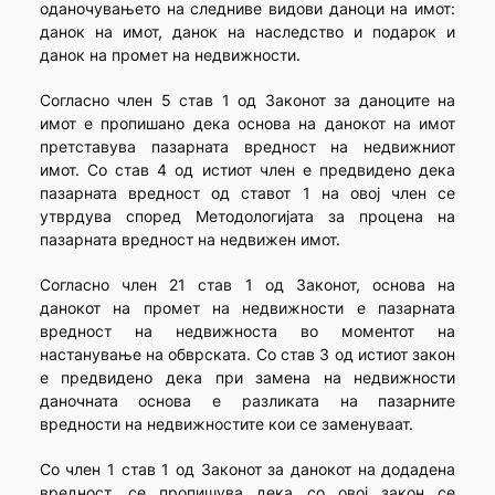
оданочувањето на следниве видови даноци на имот:
данок на имот, данок на наследство и подарок и
данок на промет на недвижности.
Согласно член 5 став 1 од Законот за даноците на
имот е пропишано дека основа на данокот на имот
претставува пазарната вредност на недвижниот
имот. Со став 4 од истиот член е предвидено дека
пазарната вредност од ставот 1 на овој член се
утврдува според Методологијата за процена на
пазарната вредност на недвижен имот.
Согласно член 21 став 1 од Законот, основа на
данокот на промет на недвижности е пазарната
вредност на недвижноста во моментот на
настанување на обврската. Со став 3 од истиот закон
е предвидено дека при замена на недвижности
даночната основа е разликата на пазарните
вредности на недвижностите кои се заменуваат.
Со член 1 став 1 од Законот за данокот на додадена
вредност, се пропишува дека сo овој закон се