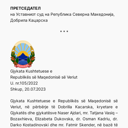
ПРЕТСЕДАТЕЛ
на Уставниот суд на Република Северна Македонија,
Добрила Кацарска
* * *
Gjykata Kushtetuese e
Republikës së Maqedonisë së Veriut
U. nr.105/2022
Shkup, 20.07.2023
Gjykata Kushtetuese e Republikës së Maqedonisë së
Veriut, në përbërje të Dobrilla Kacarska, kryetare e
Gjykatës dhe gjykatësve Naser Ajdari, mr. Tatjana Vasiq –
Bozaxhieva, Elizabeta Dukovska, dr. Osman Kadriu, dr.
Darko Kostadinovski dhe mr. Fatmir Skender, në bazë të