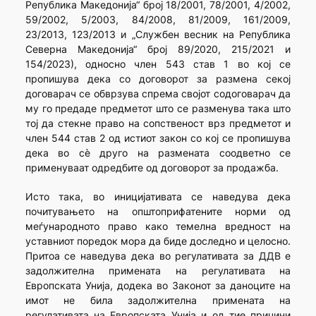
Република Македонија“ број 18/2001, 78/2001, 4/2002,
59/2002, 5/2003, 84/2008, 81/2009, 161/2009,
23/2013, 123/2013 и „Службен весник на Република
Северна Македонија“ број 89/2020, 215/2021 и
154/2023), односно член 543 став 1 во кој се
пропишува дека со договорот за размена секој
договарач се обврзува спрема својот содоговарач да
му го предаде предметот што се разменува така што
тој да стекне право на сопственост врз предметот и
член 544 став 2 од истиот закон со кој се пропишува
дека во сè друго на размената соодветно се
применуваат одредбите од договорот за продажба.
Исто така, во иницијативата се наведува дека
почитувањетo на општоприфатените норми од
меѓународното право како темелна вредност на
уставниот поредок мора да биде доследно и целосно.
Притоа се наведува дека во регулативата за ДДВ е
задолжителна примената на регулативата на
Европската Унија, додека во Законот за даноците на
имот не била задолжителна примената на
регулативата на Европската Унија и од тие причини