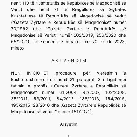
nenit 110 të Kushtetutës së Republikës së Maqedonisë së
Veriut dhe nenit 71 të Rregullores së Gjykatës
Kushtetuese të Republikës së Maqedonisë së Veriut
(“Gazeta Zyrtare e Republikës së Maqedonisë” numër
70/1992 dhe “Gazeta Zyrtare e Republikës së
Maqedonisë së Veriut” numër 202/2019, 256/2020 dhe
65/2021), në seancën e mbajtur më 20 korrik 2023,
miratoi
A K T V E N D I M
NUK INICIOHET procedurë për vlerësimin e
kushtetutshmërisë së nenit 21 paragrafi 3 i Ligjit mbi
tatimin e pronës („Gazeta Zyrtare e Republikës së
Maqedonisë” numër 61/2004, 92/2007, 102/2008,
35/2011, 53/2011, 84/2012, 188/2013, 154/2015,
195/2015, 23/2016 dhe „Gazeta Zyrtare e Republikës së
Maqedonisë së Veriut “ numër 151/2021).
Arsyetim
I