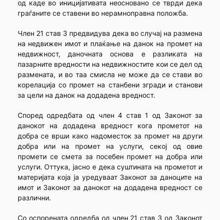
од каде во иницијативата неосновано се тврди дека
граѓаните се ставени во нерамноправна положба.
Член 21 став 3 предвидува дека во случај на размена
на недвижен имот и плаќање на данок на промет на
недвижност, даночната основа е разликата на
пазарните вредности на недвижностите кои се дел од
размената, и во таа смисла не може да се стави во
корелација со промет на станбени згради и станови
за цели на данок на додадена вредност.
Според одредбата од член 4 став 1 од Законот за
данокот на додадена вредност кога прометот на
добра се врши како надоместок за промет на други
добра или на промет на услуги, секој од овие
промети се смета за посебен промет на добра или
услуги. Оттука, јасно е дека суштината на прометот и
материјата која ја уредуваат Законот за даноците на
имот и Законот за данокот на додадена вредност се
различни.
Со оспорената одредба од член 21 став 3 од Законот