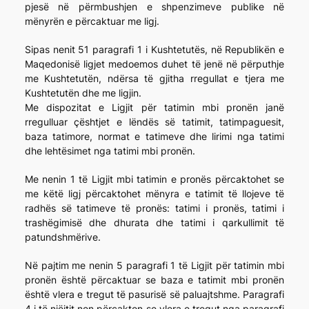
pjesë në përmbushjen e shpenzimeve publike në
mënyrën e përcaktuar me ligj.
Sipas nenit 51 paragrafi 1 i Kushtetutës, në Republikën e
Maqedonisë ligjet medoemos duhet të jenë në përputhje
me Kushtetutën, ndërsa të gjitha rregullat e tjera me
Kushtetutën dhe me ligjin.
Me dispozitat e Ligjit për tatimin mbi pronën janë
rregulluar çështjet e lëndës së tatimit, tatimpaguesit,
baza tatimore, normat e tatimeve dhe lirimi nga tatimi
dhe lehtësimet nga tatimi mbi pronën.
Me nenin 1 të Ligjit mbi tatimin e pronës përcaktohet se
me këtë ligj përcaktohet mënyra e tatimit të llojeve të
radhës së tatimeve të pronës: tatimi i pronës, tatimi i
trashëgimisë dhe dhurata dhe tatimi i qarkullimit të
patundshmërive.
Në pajtim me nenin 5 paragrafi 1 të Ligjit për tatimin mbi
pronën është përcaktuar se baza e tatimit mbi pronën
është vlera e tregut të pasurisë së paluajtshme. Paragrafi
4 i të njëjtit nen përcakton se vlera e tregut nga paragrafi