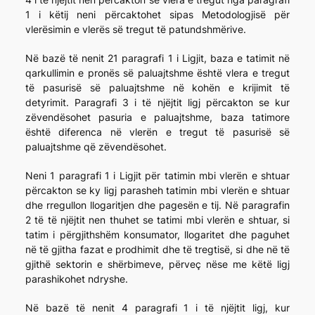
1 i këtij neni përcaktohet sipas Metodologjisë për
vlerësimin e vlerës së tregut të patundshmërive.
Në bazë të nenit 21 paragrafi 1 i Ligjit, baza e tatimit në
qarkullimin e pronës së paluajtshme është vlera e tregut
të pasurisë së paluajtshme në kohën e krijimit të
detyrimit. Paragrafi 3 i të njëjtit ligj përcakton se kur
zëvendësohet pasuria e paluajtshme, baza tatimore
është diferenca në vlerën e tregut të pasurisë së
paluajtshme që zëvendësohet.
Neni 1 paragrafi 1 i Ligjit për tatimin mbi vlerën e shtuar
përcakton se ky ligj parasheh tatimin mbi vlerën e shtuar
dhe rregullon llogaritjen dhe pagesën e tij. Në paragrafin
2 të të njëjtit nen thuhet se tatimi mbi vlerën e shtuar, si
tatim i përgjithshëm konsumator, llogaritet dhe paguhet
në të gjitha fazat e prodhimit dhe të tregtisë, si dhe në të
gjithë sektorin e shërbimeve, përveç nëse me këtë ligj
parashikohet ndryshe.
Në bazë të nenit 4 paragrafi 1 i të njëjtit ligj, kur