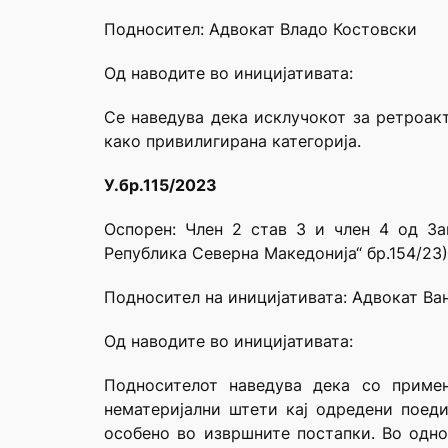
Подносител: Адвокат Владо Костовски
Од наводите во иницијативата:
Се наведува дека исклучокот за ретроакт
како привилигирана категорија.
У.бр.115/2023
Оспорен: Член 2 став 3 и член 4 од З
Република Северна Македонија“ бр.154/23)
Подносител на иницијативата: Адвокат Ва
Од наводите во иницијативата:
Подносителот наведува дека со приме
нематеријални штети кај одредени поеди
особено во извршните постапки. Во одно