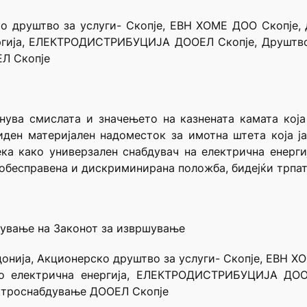
о друштво за услуги- Скопје, ЕВН ХОМЕ ДОО Скопје,
ргија, ЕЛЕКТРОДИСТРИБУЦИЈА ДООЕЛ Скопје, Друштво 
Л Скопје
снува смислата и значењето на казнената камата кој
иден материјален надоместок за имотна штета која 
ка како универзален снабдувач на електрична енергиј
о обесправена и дискриминирана положба, бидејќи трпа
нување на Законот за извршување
онија, Акционерско друштво за услуги- Скопје, ЕВН 
со електрична енергија, ЕЛЕКТРОДИСТРИБУЦИЈА ДОО
ектроснабдување ДООЕЛ Скопје