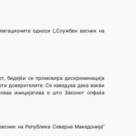
блигационите односи („Службен весник на
от, бидејќи се промовира дискриминација
оти доверителите. Се наведува дека вакви
 оваа иницијатива е што Законот опфаќа
весник на Република Северна Македонија“