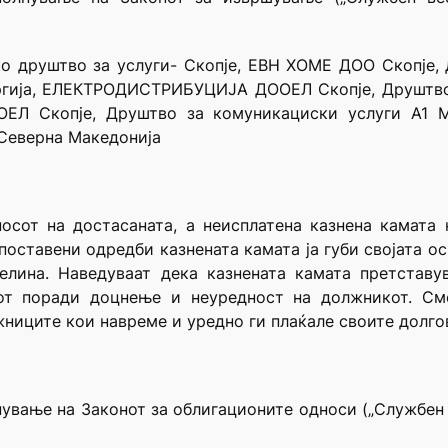
о друштво за услуги- Скопје, ЕВН ХОМЕ ДОО Скопје,
ргија, ЕЛЕКТРОДИСТРИБУЦИЈА ДООЕЛ Скопје, Друштво 
ОЕЛ Скопје, Друштво за комуникациски услуги А1
 Северна Македонија
сот на достасаната, а неисплатена казнена камата 
 поставени одредби казнената камата ја губи својата о
елина. Наведуваат дека казнената камата претставу
лот поради доцнење и неуредност на должникот. См
ниците кои навреме и уредно ги плаќале своите долго
ување на Законот за облигационите односи („Службен