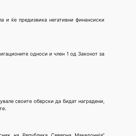
ла и ќе предизвика негативни финансиски
лигационите односи и член 1 од Законот за
увале своите обврски да бидат наградени,
те.
сник на Република Северна Македонија“