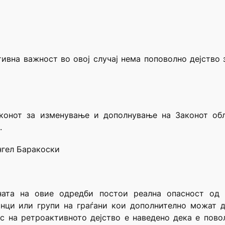
ивна важност во овој случај нема поповолно дејство 
аконот за изменување и дополнување на Законот обл
.
нгел Баракоски
ната на овие одредби постои реална опасност од 
нци или групи на граѓани кои дополнително можат д
с на ретроактивното дејство е наведено дека е повол