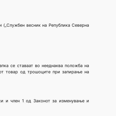
и („Службен весник на Република Северна
апка се ставаат во нееднаква положба на
иот товар од трошоците при запирање на
си и член 1 од Законот за изменување и