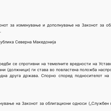
конот за изменување и дополнување на Законот за о
.
публика Северна Македонија
едби се спротивни на темелните вредности на Устав
ѓани (должници) ги става во повластена положба наспр
една друга држава. Спорно според подносителот на
нување на Законот за облигациони односи („Службен 