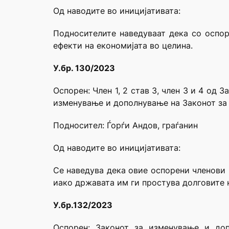
Од наводите во иницијативата:
Подносителите наведуваат дека со оспор
ефекти на економијата во целина.
У.бр. 130/2023
Оспорен: Член 1, 2 став 3, члeн 3 и 4 од
изменување и дополнување на Законот за
Подносител: Ѓорѓи Андов, граѓанин
Од наводите во иницијативата:
Се наведува дека овие оспорени членови 
иако државата им ги простува долговите н
У.бр.132/2023
Оспорен: Законот за изменување и доп