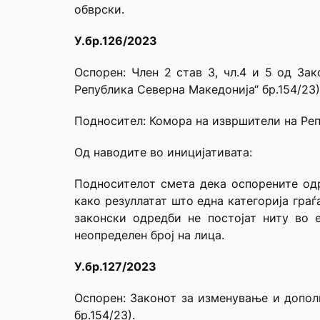
обврски.
У.бр.126/2023
Оспорен: Член 2 став 3, чл.4 и 5 од За
Република Северна Македонија“ бр.154/23)
Подносител: Комора на извршители на Ре
Од наводите во иницијативата:
Подносителот смета дека оспорените одр
како резуллатат што една категорија гра
законски одредби не постојат ниту во 
неопределен број на лица.
У.бр.127/2023
Оспорен: Законот за изменување и допол
бр.154/23).