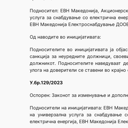
Подносител: ЕВН Mакедонија, Акционерск
услуга за снабдување со електрична ене
ЕВН Македонија Електроснабдување ДООЕ
Од наводите во иницијативата:
Подносителите во иницијативата ја обја
санкција за неуредните должници, своев
должникот. Подносителите наведуваат де
улога на доверители се ставени во крајн
У.бр.129/2023
Оспорен: Законот за изменување и допол
Подносители на иницијативата: ЕВН Mакед
на универзална услуга за снабдување 
електрична енергија, ЕВН Македонија Ел