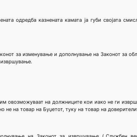
ената одредба казнената камата ја губи својата смис
 Законот за изменување и дополнување на Законот за об
 извршување.
им овозможуваат на должниците кои иако не ги изврш
о не на товар на Буџетот, туку на товар на доверители
олнување на Законот за извршување („Службен ве