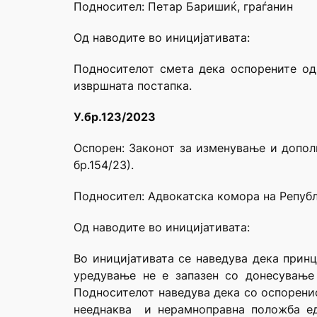
Подносител: Петар Баришиќ, граѓанин
Од наводите во иницијативата:
Подносителот смета дека оспорените од
извршната постапка.
У.бр.123/2023
Оспорен: Законот за изменување и допол
бр.154/23).
Подносител: Адвокатска комора на Репуб
Од наводите во иницијативата:
Во иницијативата се наведува дека прин
уредување не е запазен со донесување
Подносителот наведува дека со оспоренио
нееднаква и нерамноправна положба ед