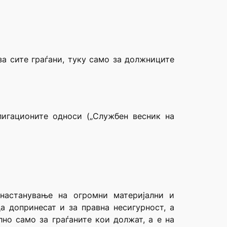
за сите граѓани, туку само за должниците
игационите односи („Службен весник на
настанување на огромни материјални и
а допринесат и за правна несигурност, а
но само за граѓаните кои должат, а е на