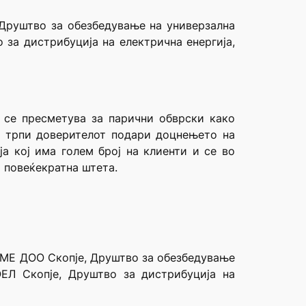
 Друштво за обезбедување на универзална
за дистрибуција на електрична енергија,
а се пресметува за парични обврски како
ја трпи доверителот подари доцнењето на
а кој има голем број на клиенти и се во
т повеќекратна штета.
ХОМЕ ДОО Скопје, Друштво за обезбедување
ЕЛ Скопје, Друштво за дистрибуција на