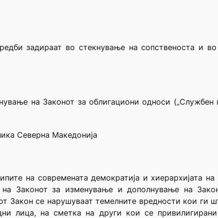
редби задираат во стекнување на сопственоста и во 
нување на Законот за облигациони односи („Службен 
лика Северна Македонија
ципите на современата демократија и хиерархијата на
 на Законот за изменување и дополнување на Закон
т Закон се нарушуваат темелните вредности кои ги шт
ни лица, на сметка на други кои се привилигирани 