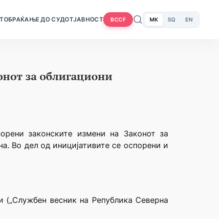
Т
ОБРАЌАЊЕ ДО СУДОТ
ЈАВНОСТ
MK
SQ
EN
BCCF
конот за облигациони
орени законските измени на Законот за
а. Во дел од иницијативите се оспорени и
и („Службен весник на Република Северна