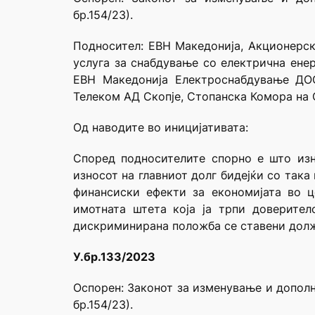
бр.154/23).
Подносител: ЕВН Mакедонија, Акционерск
услуга за снабдување со електрична ене
ЕВН Македонија Електроснабдување ДО
Телеком АД Скопје, Стопанска Комора на
Од наводите во иницијативата:
Според подносителите спорно е што изно
износот на главниот долг бидејќи со така
финансиски ефекти за економијата во ц
имотната штета која ја трпи доверите
дискриминирана положба се ставени долж
У.бр.133/2023
Оспорен: Законот за изменување и дополн
бр.154/23).