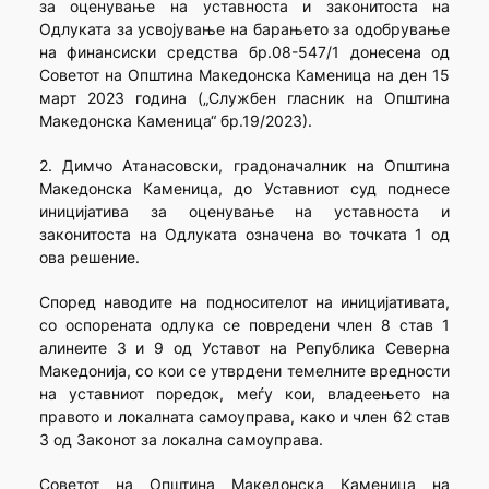
за оценување на уставноста и законитоста на
Одлуката за усвојување на барањето за одобрување
на финансиски средства бр.08-547/1 донесена од
Советот на Општина Македонска Каменица на ден 15
март 2023 година („Службен гласник на Општина
Македонска Каменица“ бр.19/2023).
2. Димчо Атанасовски, градоначалник на Општина
Македонска Каменица, до Уставниот суд поднесе
иницијатива за оценување на уставноста и
законитоста на Одлуката означена во точката 1 од
ова решение.
Според наводите на подносителот на иницијативата,
со оспорената одлука се повредени член 8 став 1
алинеите 3 и 9 од Уставот на Република Северна
Македонија, со кои се утврдени темелните вредности
на уставниот поредок, меѓу кои, владеењето на
правото и локалната самоуправа, како и член 62 став
3 од Законот за локална самоуправа.
Советот на Општина Македонска Каменица на