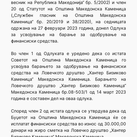
весник на Република Македонија“ бр. 5/2002) и член
20 од Статутот на Општина Македонска Каменица
(„Службен гласник на Општина Македонска
Каменица“ бр. 20/2019 и 38/2020), на седницата
одржана на 27 февруари 2023 година, донел Одлука
за усвојување на барање за одобрување на
финансиски средства.
Во член 1 од Одлуката е уредено дека со истата
Советот на Општина Македонска Каменица го
усвојува барањето за одобрување на финансиски
средства на Ловечкото друштво „Хантер Бизиково
Каменица“ Македонска Каменица. Барањето на
Ловечкото друштво „Хантер Бизиково Каменица“
Македонска Каменица бр.08-503/1 од 14 март 2023
година е составен дел на оваа одлука.
Според член 2 од истата одлука се утврдува дека од
Буџетот на Општина Македонска Каменица ќе се
исплатат финансиски средства во износ од 30.000,00
денари на жиро сметка на Ловечко друштво „Хантер
Бизиково Каменица“ Македонска Каменица.