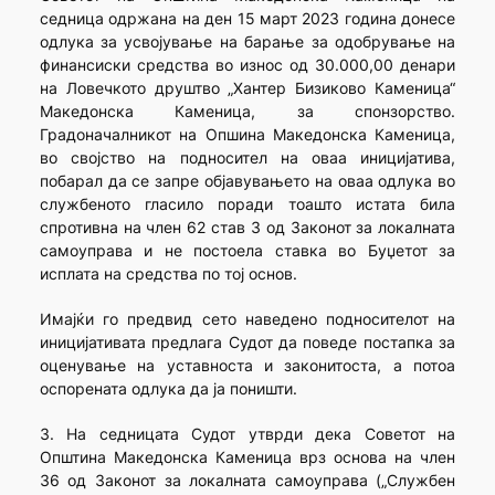
седница одржана на ден 15 март 2023 година донесе
одлука за усвојување на барање за одобрување на
финансиски средства во износ од 30.000,00 денари
на Ловечкото друштво „Хантер Бизиково Каменица“
Македонска Каменица, за спонзорство.
Градоначалникот на Опшина Македонска Каменица,
во својство на подносител на оваа иницијатива,
побарал да се запре објавувањето на оваа одлука во
службеното гласило поради тоашто истата била
спротивна на член 62 став 3 од Законот за локалната
самоуправа и не постоела ставка во Буџетот за
исплата на средства по тој основ.
Имајќи го предвид сето наведено подносителот на
иницијативата предлага Судот да поведе постапка за
оценување на уставноста и законитоста, а потоа
оспорената одлука да ја поништи.
3. На седницата Судот утврди дека Советот на
Општина Македонска Каменица врз основа на член
36 од Законот за локалната самоуправа („Службен