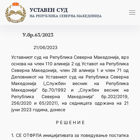
Skip
УСТАВЕН СУД
to
НА РЕПУБЛИКА СЕВЕРНА МАКЕДОНИЈА
content
У.бр.63/2023
21/06/2023
Уставниот суд на Република Северна Македонија, врз
основа на член 110 алинеја 2 од Уставот на Република
Северна Македонија, член 28 алинеја 1 и член 71 од
Деловникот на Уставниот суд на Република Северна
Македонија („Службен весник на Република
Македонија“ бр.70/1992 и „Службен весник на
Република Северна Македонија“ бр.202/2019,
256/2020 и 65/2021), на седницата одржана на 21
јуни 2023 година, донесе
Р Е Ш Е Н И Е
1. СЕ ОТФРЛА иницијативата за поведување постапка