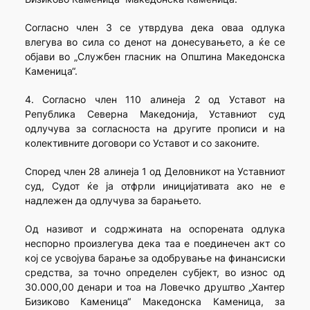
Согласно член 3 се утврдува дека оваа одлука
влегува во сила со денот на донесувањето, а ќе се
објави во „Службен гласник на Општина Македонска
Каменица“.
4. Согласно член 110 алинеја 2 од Уставот на
Република Северна Македонија, Уставниот суд
одлучува за согласноста на другите прописи и на
колективните договори со Уставот и со законите.
Според член 28 алинеја 1 од Деловникот на Уставниот
суд, Судот ќе ја отфрли иницијативата ако не е
надлежен да одлучува за барањето.
Од називот и содржината на оспорената одлука
неспорно произлегува дека таа е поединечен акт со
кој се усвојува барање за одобрување на финансиски
средства, за точно определен субјект, во износ од
30.000,00 денари и тоа на Ловечко друштво „Хантер
Бизиково Каменица“ Македонска Каменица, за