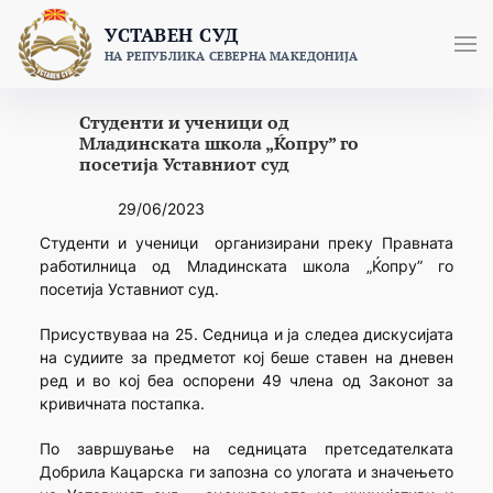
Skip
УСТАВЕН СУД
to
НА РЕПУБЛИКА СЕВЕРНА МАКЕДОНИЈА
content
Студенти и ученици од
Младинската школа „Ќопру” го
посетија Уставниот суд
29/06/2023
Студенти и ученици организирани преку Правната
работилница од Младинската школа „Ќопру” го
посетија Уставниот суд.
Присуствуваа на 25. Седница и ја следеа дискусијата
на судиите за предметот кој беше ставен на дневен
ред и во кој беа оспорени 49 члена од Законот за
кривичната постапка.
По завршување на седницата претседателката
Добрила Кацарска ги запозна со улогата и значењето