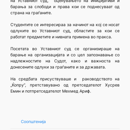
на Уставниот суд, оценувањето на иницијативи и
барања за слободи и права кои се поднесуваат од
страна на граѓаните.
Студентите се интересираа за начинот на кој се носат
одлуките во Уставниот суд, областите за кои се
работат предметите и нивната примена во пракса.
Посетата во Уставниот суд се организираше на
барање на организацијата и со цел запознавање со
надлежностите на Судот, како и важноста на
донесените одлуки за граѓаните и за државата.
На средбата присуствуваше и раководството на
„Ќопру”, претставувано од претседателот Хусрев
Емин и потпретседателот Мехмед Ариф.
Соопштенија