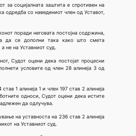
от за социјалната заштита е спротивен на
ка одредба со наведениот член од Уставот,
аконот поради неговата постојна содржина,
ба да се дополни така како што смета
а не на Уставниот суд.
нот, Судот оцени дека постојат процесни
олнети условите од член 28 алинеја 3 од
став 1 алинеја 1 и член 197 став 2 алинеја
работните односи, Судот оцени дека истите
надлежен да одлучува.
вање на уставноста на 236 став 2 алинеја
никот на Уставниот суд.