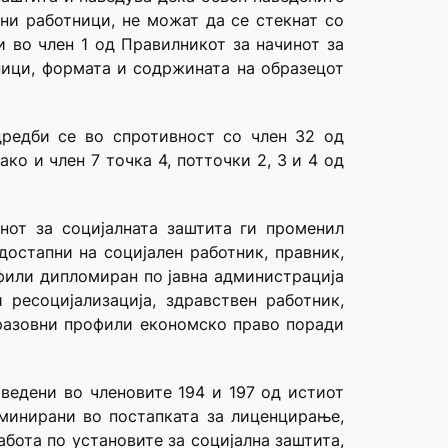
лни работници, не можат да се стекнат со
и во член 1 од Правилникот за начинот за
ници, формата и содржината на образецот
дредби се во спротивност со член 32 од
како и член 7 точка 4, потточки 2, 3 и 4 од
нот за социјалната заштита ги променил
достапни на социјален работник, правник,
офили дипломиран по јавна администрација
и ресоцијализација, здравствен работник,
бразовни профили економско право поради
аведени во членовите 194 и 197 од истиот
риминирани во постапката за лиценцирање,
бота по установите за социјална заштита,