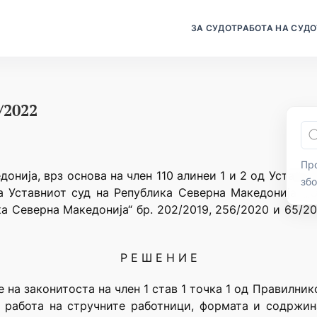
ЗА СУДОТ
РАБОТА НА СУДО
/2022
Про
онија, врз основа на член 110 алинеи 1 и 2 од Уставот
зб
а Уставниот суд на Република Северна Македонија („
а Северна Македонија“ бр. 202/2019, 256/2020 и 65/20
Р Е Ш Е Н И Е
 на законитоста на член 1 став 1 точка 1 од Правилник
 работа на стручните работници, формата и содржина