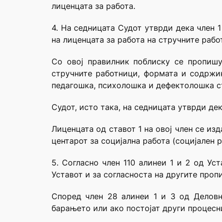
лиценцата за работа.
4. На седницата Судот утврди дека член 
на лиценцата за работа на стручните рабо
Со овој правилник поблиску се пропиш
стручните работници, формата и содржин
педагошка, психолошка и дефектолошка ст
Судот, исто така, на седницата утврди дек
Лиценцата од ставот 1 на овој член се из
центарот за социјална работа (социјален р
5. Согласно член 110 алинеи 1 и 2 од Ус
Уставот и за согласноста на другите проп
Според член 28 алинеи 1 и 3 од Деловн
барањето или ако постојат други процесн