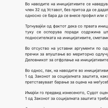
Во наводите на иницијативите се наведув
член 32 од Уставот, без притоа да се дад
односно се бара да се внесе профил или с
Тргнувајќи од фактот дека со првата иниц
туку се оспорува поради содржина шт
подносителката на иницијативите, сметаме
Во отсуство на уставни аргументи по од
пречки за впуштање во мериторно одлучу
Деловникот за отфрлање на иницијативите
Во однос, пак, на наводите во иницијативи
1 од Законот за социјалната заштита, как
претставуваат барање за оцена на меѓусеб
Имајќи го предвид изнесеното, Судот оце
1 од Законот за социјалната заштита треба