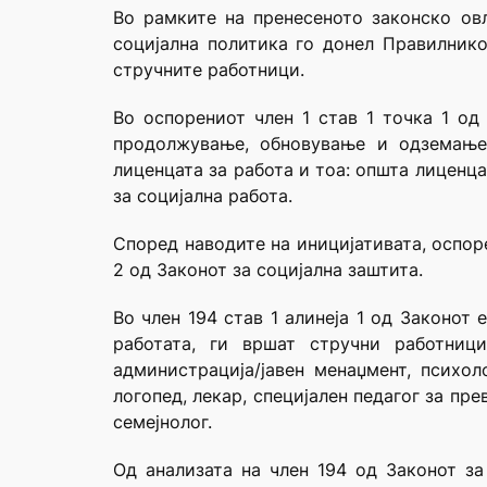
Во рамките на пренесеното законско овл
социјална политика го донел Правилник
стручните работници.
Во оспорениот член 1 став 1 точка 1 од
продолжување, обновување и одземање 
лиценцата за работа и тоа: општа лиценц
за социјална работа.
Според наводите на иницијативата, оспоре
2 од Законот за социјална заштита.
Во член 194 став 1 алинеја 1 од Законот
работата, ги вршат стручни работници
администрација/јавен менаџмент, психоло
логопед, лекар, специјален педагог за пр
семејнолог.
Од анализата на член 194 од Законот за