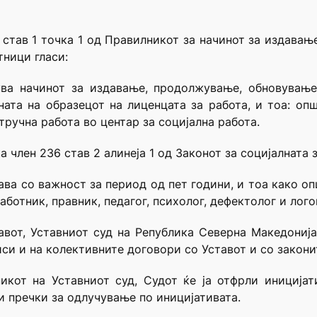
1 став 1 точка 1 од Правилникот за начинот за издав
тници гласи:
ува начинот за издавање, продолжување, обновување
ата на образецот на лиценцата за работа, и тоа: опш
ручна работа во центар за социјална работа.
а член 236 став 2 алинеја 1 од Законот за социјалната 
дава со важност за период од пет години, и тоа како 
аботник, правник, педагог, психолог, дефектолог и лого
тавот, Уставниот суд на Република Северна Македонија
иси и на колективните договори со Уставот и со закони
икот на Уставниот суд, Судот ќе ја отфрли иницијат
и пречки за одлучување по иницијативата.