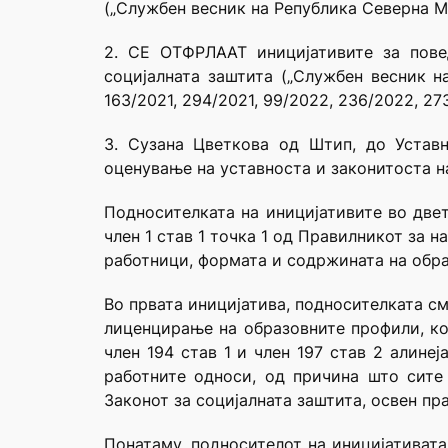
(„Службен весник на Република Северна Ма
2. СЕ ОТФРЛААТ иницијативите за пове
социјалната заштита („Службен весник на
163/2021, 294/2021, 99/2022, 236/2022, 27
3. Сузана Цветкова од Штип, до Устав
оценување на уставноста и законитоста на
Подносителката на иницијативите во двет
член 1 став 1 точка 1 од Правилникот за
работници, формата и содржината на обра
Во првата иницијатива, поднoсителката сме
лиценцирање на образовните профили, кои
член 194 став 1 и член 197 став 2 алинеј
работните односи, од причина што сите
Законот за социјалната заштита, освен пр
Понатаму, подносителот на иницијативата