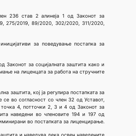
ен 236 став 2 алинеја 1 од Законот за
, 275/2019, 89/2020, 302/2020, 311/2020,
иницијативи за поведување постапка за
од Законот за социјалната заштита како и
мање на лиценцата за работа на стручните
лна заштита, кој ја регулира постапката за
 се во согласност со член 32 од Уставот,
 точка 4, потточки 2, 3 и 4 од Законот за
ита наведени во членовите 194 и 197 од
криминирани во постапката за лиценцирање.
заштита и наведува дека освен наведените