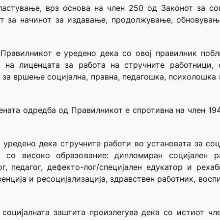
астување, врз основа на член 250 од Законот за со
от за начинот за издавање, продолжување, обновувањ
 Правилникот е уредено дека со овој правилник поб
на лиценцата за работа на стручните работници,
а за вршење социјална, правна, педагошка, психолошка
ната одредба од Правилникот е спротивна на член 194 с
 е уредено дека стручните работи во установата за соц
 со високо образование: дипломиран социјален р
г, педагог, дефекто-лог/специјален едукатор и рехаб
евенција и ресоцијализација, здравствен работник, вос
 социјалната заштита произлегува дека со истиот ч