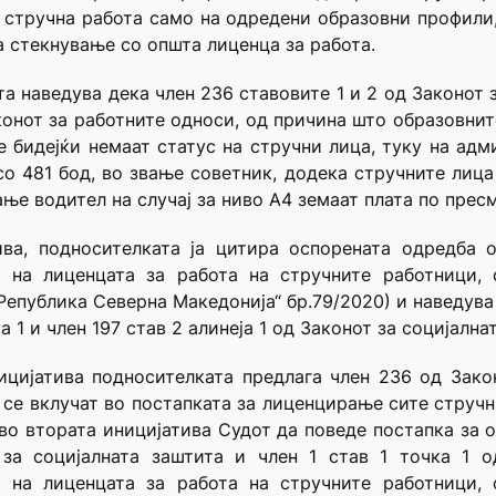
 стручна работа само на одредени образовни профили
а стекнување со општа лиценца за работа.
а наведува дека член 236 ставовите 1 и 2 од Законот 
Законот за работните односи, од причина што образовн
 бидејќи немаат статус на стручни лица, туку на ад
со 481 бод, во звање советник, додека стручните лиц
ање водител на случај за ниво А4 земаат плата по прес
ва, подносителката ја цитира оспорената одредба 
на лиценцата за работа на стручните работници,
 Република Северна Македонија“ бр.79/2020) и наведув
а 1 и член 197 став 2 алинеја 1 од Законот за социјална
ицијатива подносителката предлага член 236 од Закон
а се вклучат во постапката за лиценцирање сите струч
а во втората иницијатива Судот да поведе постапка за 
 за социјалната заштита и член 1 став 1 точка 1 о
на лиценцата за работа на стручните работници,