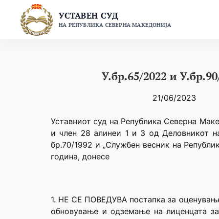
Skip
УСТАВЕН СУД
to
НА РЕПУБЛИКА СЕВЕРНА МАКЕДОНИЈА
content
У.бр.65/2022 и У.бр.90
21/06/2023
Уставниот суд на Република Северна Макед
и член 28 алинеи 1 и 3 од Деловникот н
бр.70/1992 и „Службен весник на Републик
година, донесе
1. НЕ СЕ ПОВЕДУВА постапка за оценување
обновување и одземање на лиценцата за