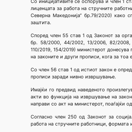
Со иницијативите се оспорува и член 1 с
лиценцата за работа на стручните работн
Северна Македонија“ бр.79/2020) како сп
заштита.
Според член 55 став 1 од Законот за орг
бр. 58/2000, 44/2002, 13/2006, 82/2008,
110/2019, 154/2019) министерот донесува
на законите и други прописи, кога за тоа 
Со член 56 став 1 од истиот закон е опре
прописи заради нивно извршување.
Имајќи го предвид наведеното произлегу
акти во функција на извршување на закон
направи со акт на министерот, поаѓајќи о
Согласно член 250 од Законот за социј
работа на стручните работници, формата 