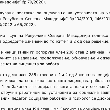
кедонија“ бр.79/2020).
дување постапка за оценување на уставноста на чл
 Република Северна Македонија“ бр.104/2019, 146/2019
3/2022 и 65/2023).
ниот суд на Република Северна Македонија поднесе 
 одредбите означени во точките 1 и 2 од ова решение.
е иницијативи ги оспорува член 236 став 2 алинеја 1 
 начинот за издавање, продолжување, обновување и одзе
зецот на лиценцата за работа.
та дека член 236 ставовите 1 и 2 од Законот за соција
 можат да се стекнат со општа лиценца за работа, не
а 1 од Законот за социјална заштита, како и со член 7
 стручни работници во установите за социјална зашт
авник, педагог, социјален работник и психолог се дис
 го цитира член 194 став 1 од Законот за социјалната 