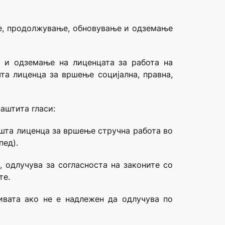
ање, продолжување, обновување и одземање
 и одземање на лиценцата за работа на
та лиценца за вршење социјална, правна,
заштита гласи:
општа лиценца за вршење стручна работа во
пед).
, одлучува за согласноста на законите со
те.
ивата ако не е надлежен да одлучува по