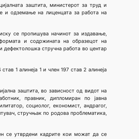
цијалната заштита, министерот за труд и
е и одземање на лиценцата за работа на
лиску се пропишува начинот за издавање,
 формата и содржината на образецот на
 и дефектолошка стручна работа во центар
тав 1 алинеја 1 и член 197 став 2 алинеја
ијална заштита, во зависност од видот на
аботник, правник, дипломиран по јавна
илитатор, социолог, економист, андрагог,
питувач, стручњак по родова проблематика,
лен се утврдени кадрите кои можат да се