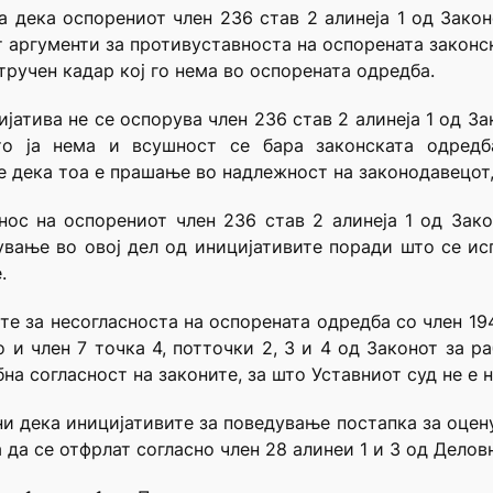
а дека оспорениот член 236 став 2 алинеја 1 од Закон
ат аргументи за противуставноста на оспорената законс
тручен кадар кој го нема во оспорената одредба.
ијатива не се оспорува член 236 став 2 алинеја 1 од З
о ја нема и всушност се бара законската одред
 дека тоа е прашање во надлежност на законодавецот, 
нос на оспорениот член 236 став 2 алинеја 1 од Зако
вање во овој дел од иницијативите поради што се исп
.
те за несогласноста на оспорената одредба со член 194 
о и член 7 точка 4, потточки 2, 3 и 4 од Законот за 
на согласност на законите, за што Уставниот суд не е 
ни дека иницијативите за поведување постапка за оцену
 да се отфрлат согласно член 28 алинеи 1 и 3 од Делов