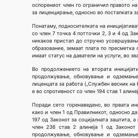
оспорениот член го ограничил правото на
за лиценцирање, односно во постапката з
Понатаму, подносителката на иницијативат
со член 7 точка 4 потточки 2, 3 и 4 од 
никаков пристап до стручно усовршување
образование, земаат плата по пресметка 
имаат статус на даватели на услуги, во зв
Во продолжението на втората иницијати
продолжување, обновување и одземање 
лиценцата за работа („Службен весник на
е во спротивност со член 194 став 1 алинеј
Поради сето горенаведено, во првата ин
како и член 1 од Правилникот, односно д
197 од Законот за социјалната заштита, 
член 236 став 2 алинеја 1 од Законот
продолжување, обновување и одземање 