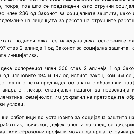
, покрај тоа што се предвидени како стручни соција
о член 236 од Законот за социјалната заштита, како 
дземање на лиценцата за работа на стручните работ
истата подносителка, се наведува дека оспорените о
197 став 2 алинеја 1 од Законот за социјална заштита, 
ата иницијатива.
 дека оспорениот член 236 став 2 алинеја 1 од Зако
 од членовите 194 и 197 од истиот закон, кои им се 
, со тоа што не ги предвидел останатите образовни пр
 андрагог, лекар, специјален педагог за превенција 
блематика, семејнолог, им ускратил на претходните о
ви услови.
чни работници во установите за социјална заштита н
н работник, психолог, дефектолог и логопед, се диск
ат кои образовни профили можат да вршат стручна ра