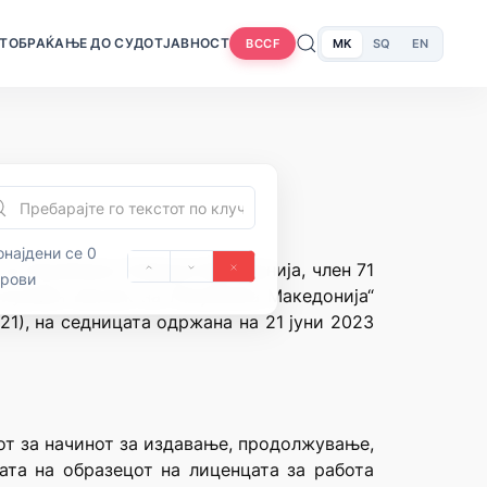
Т
ОБРАЌАЊЕ ДО СУДОТ
ЈАВНОСТ
MK
SQ
EN
BCCF
најдени се 0
 на Република Северна Македонија, член 71
орови
Службен весник на Република Македонија“
21), на седницата одржана на 21 јуни 2023
от за начинот за издавање, продолжување,
та на образецот на лиценцата за работа