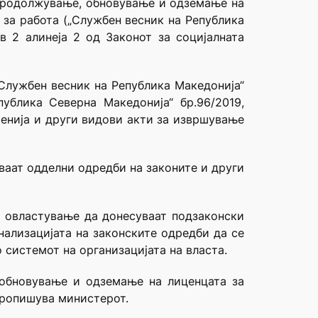
, продолжување, обновување и одземање на
 за работа („Службен весник на Република
ав 2 алинеја 2 од Законот за социјалната
„Службен весник на Република Македонија“
епублика Северна Македонија“ бр.96/2019,
шенија и други видови акти за извршување
уваат одделни одредби на законите и други
о овластување да донесуваат подзаконски
нализацијата на законските одредби да се
 системот на организацијата на власта.
 обновување и одземање на лиценцата за
пропишува министерот.