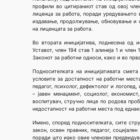
профили во цитираниот став од овој член
лиценца за работа, поради уредувањето в
издавање, продолжување, обновување и о
на лиценцата за работа.
Во втората иницијатива, поднесена од 
Уставот, член 194 став 1 алинеја 1 и член 
Законот за работни односи, како и во прв
Подносителката на иницијативата смета
условите за достапност на работни места
педагог, психолог, дефектолог и логопед
– јавен менаџмент, социолог, економист,
воспитувач, стручно лице по родова про
недостапност на работни места под еднак
Имено, според подносителката, сите стру
закон, освен правник, педагог, социјале
поради што иако овие членови предвидува