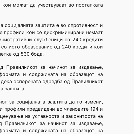
, кои можат да учествуваат во постапката
за социјалната заштита е во спротивност и
ите профили кои се дискриминирани немаат
министративни службеници со 240 кредити
а со исто образование од 240 кредити кои
метка од 530 бода.
од Правилникот за начинот за издавање,
 формата и содржината на образецот на
а дека оспорената одредба од Правилникот
та заштита.
от за социјалната заштита да го измени,
ни профили предвидени во членовите 194 и
оценување на уставноста и законитоста на
д Правилникот за начинот за издавање,
 формата и содржината на образецот на