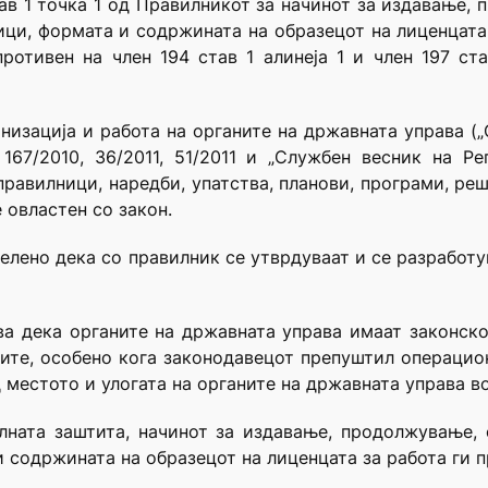
тав 1 точка 1 од Правилникот за начинот за издавање
ици, формата и содржината на образецот на лиценцата
ротивен на член 194 став 1 алинеја 1 и член 197 ст
анизација и работа на органите на државната управа (
 167/2010, 36/2011, 51/2011 и „Службен весник на Р
 правилници, наредби, упатства, планови, програми, ре
е овластен со закон.
делено дека со правилник се утврдуваат и се разработ
ва дека органите на државната управа имаат законск
ите, особено кога законодавецот препуштил операцио
д местото и улогата на органите на државната управа во
алната заштита, начинот за издавање, продолжување,
и содржината на образецот на лиценцата за работа ги 