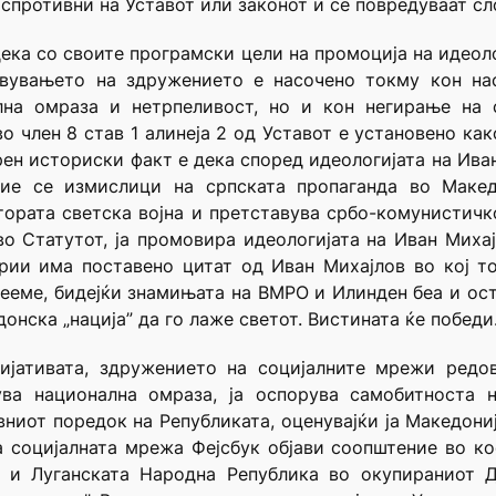
спротивни на Уставот или законот и се повредуваат сл
 дека со своите програмски цели на промоција на идеол
ствувањето на здружението е насочено токму кон на
лна омраза и нетрпеливост, но и кон негирање на 
о член 8 став 1 алинеја 2 од Уставот е установено ка
ен историски факт е дека според идеологијата на Иван
 тие се измислици на српската пропаганда во Макед
тората светска војна и претставува србо-комунистичк
о Статутот, ја промовира идеологијата на Иван Миха
рии има поставено цитат од Иван Михајлов во кој то
дееме, бидејќи знамињата на ВМРО и Илинден беа и ост
онска „нација” да го лаже светот. Вистината ќе победи
ијативата, здружението на социјалните мрежи редо
ува национална омраза, ја оспорува самобитноста 
ниот поредок на Републиката, оценувајќи ја Македонија
 социјалната мрежа Фејсбук објави соопштение во ко
 и Луганската Народна Република во окупираниот Д