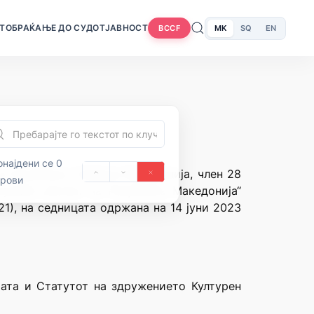
Т
ОБРАЌАЊЕ ДО СУДОТ
ЈАВНОСТ
MK
SQ
EN
BCCF
најдени се 0
на Република Северна Македонија, член 28
орови
лужбен весник на Република Македонија“
1), на седницата одржана на 14 јуни 2023
ата и Статутот на здружението Културен