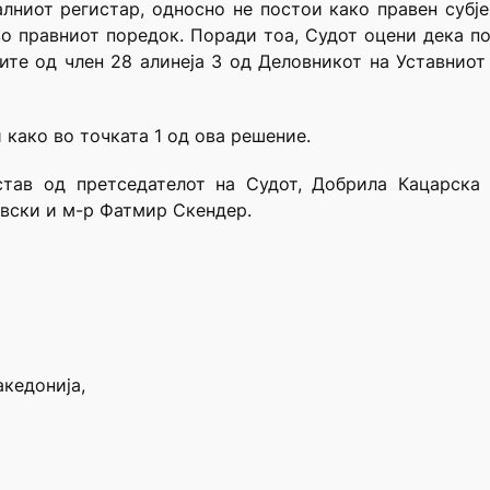
лниот регистар, односно не постои како правен субј
во правниот поредок. Поради тоа, Судот оцени дека п
ите од член 28 алинеја 3 од Деловникот на Уставниот
 како во точката 1 од ова решение.
тав од претседателот на Судот, Добрила Кацарска и
овски и м-р Фатмир Скендер.
акедонија,