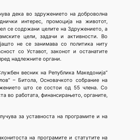
нува дека во здружението на доброволна
днички интерес, промоција на животот,
дел се содржани целите на Здружението, а
амските цели, задачи и активности. Во
јашто не се занимава со политика ниту
сност со Уставот, законот и останатите
пред надлежните органи.
Службен весник на Република Македонија”
лов” – Битола, Основачкото собрание на
ужението што се состои од 55 члена. Со
та во работата, финансирањето, органите,
длучува за уставноста на програмите и на
аконитоста на програмите и статутите на