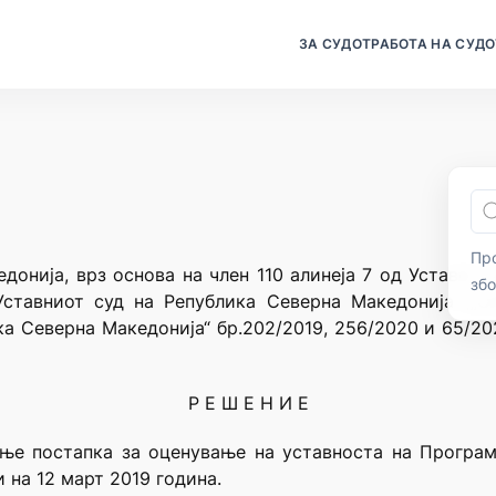
ЗА СУДОТ
РАБОТА НА СУДО
Про
донија, врз основа на член 110 алинеја 7 од Уставот 
зб
Уставниот суд на Република Северна Македонија („С
ка Северна Македонија“ бр.202/2019, 256/2020 и 65/202
Р Е Ш Е Н И Е
ање постапка за оценување на уставноста на Програм
 на 12 март 2019 година.