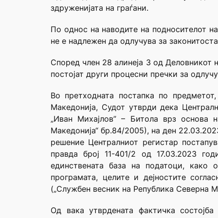
здруженијата на граѓани.
По однос на наводите на подносителот на
не е надлежен да одлучува за законитоста
Според член 28 алинеја 3 од Деловникот н
постојат други процесни пречки за одлучу
Во претходната постапка по предметот,
Македонија, Судот утврди дека Централн
„Иван Михајлов” – Битола врз основа 
Македонија“ бр.84/2005), на ден 22.03.20
решение Централниот регистар постапу
правда број 11-401/2 од 17.03.2023 го
единствената база на податоци, како 
програмата, целите и дејностите согл
(„Службен весник на Република Северна Мак
Од вака утврдената фактичка состојба