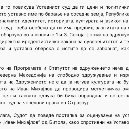
та го повикува Уставниот суд да ги цени и политичк
о уставно име по барање на соседна земја, Република 
оналниот идентитет, историјата, културата и јазикот н
 суд треба особено да ги има предвид заштитата на 
т обврзува во членовите 1 и 3. Секоја форма на здруж
 директна иредентистичка закана за суверенитетот и те
ба и уставна обврска е истите да се забранат, ка
то на Програмата и Статутот на здружението нема 
Северна Македонија на слободно здружување и изр
лта на Здружението не е да ја негува културата на б
лото на Иван Михајлов да провоцира меѓуетничка о
 цел и таквата одлука би била оправдана и во согл
от суд за човекови права во Стразбур.
длага, Судот да поведе постапка за оценување на ус
 „Иван Михајлов” од Битола, како спротивни на Уставо