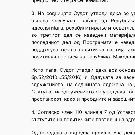
предлог истите да се поништат.
3. На седницата Судот утврди дека во 
основа членуваат граѓани од Републик
идеологијата, рехабилитирање и осветлув
во третиот дел се наведени материјал
последниот дел од Програмата е навед
поддржува некоја политичка партија ил
позитивни прописи на Република Македони
Исто така, Судот утврди дека врз основ
бр.52/2010…55/2016) и Одлуката за зас
здружението, на седницата одржана на 
Статутот на здружението се уредуваат оп
престанокот, како и преодните и завршни
4. Согласно член 110 алинеја 7 од Устав
статутите на политичките партии и на здр
Од наведената одредба произлегува дека