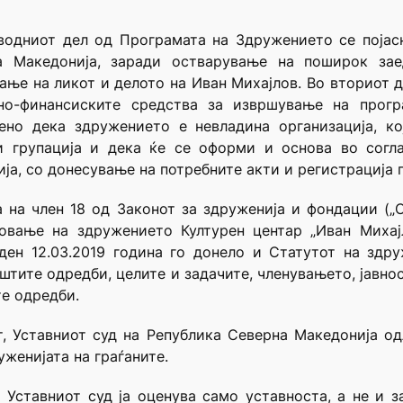
уводниот дел од Програмата на Здружението се појас
а Македонија, заради остварување на поширок зае
ање на ликот и делото на Иван Михајлов. Во вториот 
но-финансиските средства за извршување на прогр
ено дека здружението е невладина организација, ко
и групација и дека ќе се оформи и основа во согла
ја, со донесување на потребните акти и регистрација 
а на член 18 од Законот за здруженија и фондации („
новање на здружението Културен центар „Иван Михај
ден 12.03.2019 година го донело и Статутот на здр
штите одредби, целите и задачите, членувањето, јавнос
те одредби.
от, Уставниот суд на Република Северна Македонија о
уженијата на граѓаните.
 Уставниот суд ја оценува само уставноста, а не и з