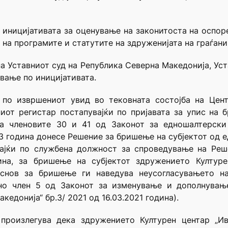
 иницијативата за оценување на законитоста на оспор
 на програмите и статутите на здруженијата на граѓани
а Уставниот суд на Република Северна Македонија, Устав
вање по иниција­тивата.
 по извршениот увид во тековната состојба на Цен
иот регистар постапувајќи по пријавата за упис на
на членовите 30 и 41 од Законот за едношалтерски
23 година донесе Решение за бришење на субјектот од 
вајќи по службена должност за спроведување на Реш
дина, за бришење на субјектот здружението Култур
основ за бришење ги наведува неусогласувањето на
асно член 5 од Законот за изменување и дополнувањ
едонија“ бр.3/ 2021 од 16.03.2021 година).
 произлегува дека здружението Културен центар „И