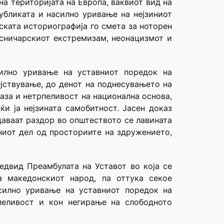
на територијата на Европа, ваквиот вид на
убликата и насилно уривање на нејзиниот
тската историографија го смета за ноторен
есничарскиот екстремизам, неонацизмот и
илно уривање на уставниот поредок на
јствување, до денот на поднесувањето на
раза и нетрпеливост на национална основа,
и ја нејзината самобитност. Јасен доказ
даваат раздор во општеството се лавината
зниот дел од просториите на здружението,
едвид Преамбулата на Уставот во која се
а македонскиот народ, па оттука секое
силно уривање на уставниот поредок на
пеливост и кон негирање на слободното