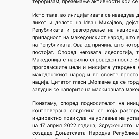
тероризам, преземање активности кои се 
Исто така, во иницијативата се наведува
ликот и делото на Иван Михајлов, деј
Републиката и разгорување на национа
припадност на македонскиот народ, што в
на Републиката. Ова од причина што нотор
постојат. Според неговата идеологија,
Македонија е насилно спроведен после В
програмските цели и мисијата утврдена в
македонскиот народ и во своите просто
нација. Цитатот гласи „Можеме да се гор
залудни се напорите на маскираната макед
Понатаму, според подносителот на иниц
контроверзна содржина со која разгор
индиректно повикува на уривање на устав
на 17 април 2022 година, Здружението на
создаде Доњетската Народна Република