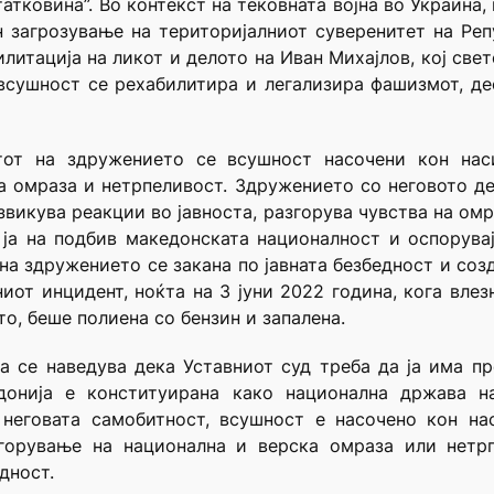
тковина”. Во контекст на тековната војна во Украина, 
н загрозување на територијалниот суверенитет на Реп
литација на ликот и делото на Иван Михајлов, кој све
всушност се рехабилитира и легализира фашизмот, д
тот на здружението се всушност насочени кон нас
а омраза и нетрпеливост. Здружението со неговото де
звикува реакции во јавноста, разгорува чувства на ом
ја на подбив македонската националност и оспорувајќ
на здружението се закана по јавната безбедност и соз
иот инцидент, ноќта на 3 јуни 2022 година, кога вле
о, беше полиена со бензин и запалена.
а се наведува дека Уставниот суд треба да ја има пр
онија е конституирана како национална држава н
 неговата самобитност, всушност е насочено кон на
згорување на национална и верска омраза или нетр
дност.