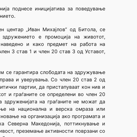
нија поднесе иницијатива за поведување
нието.
н центар „Иван Михајлов” од Битола, се
о здружението е промоција на животот,
 наведено и како предмет на работа на
ен 3 став 1 и член 20 став 3 од Уставот,
 им се гарантира слободата на здружување
 права и уверувања. Со член 20 став 2 од
итички партии, да пристапуваат кон нив и
кот и граѓаните се определени во член 20
а здруженијата на граѓаните не можат да
ање на национална и верска омраза или
сновање на организација ако програмата и
ка Северна Македонија, поттикнување и
ливост, преземање активности поврзани со