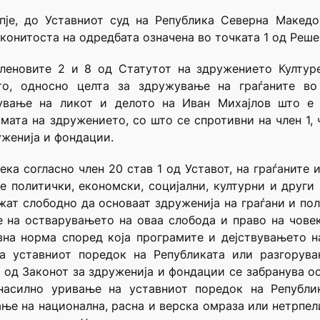
опје, до Уставниот суд на Република Северна Македо
конитоста на одредбата означена во точката 1 од Реше
членовите 2 и 8 од Статутот на здружението Културе
то, односно целта за здружување на граѓаните в
лување на ликот и делото на Иван Михајлов што е
ата на здружението, со што се спротивни на член 1, чл
уженија и фондации.
ека согласно член 20 став 1 од Уставот, на граѓаните
 политички, економски, социјални, културни и други
жат слободно да основаат здруженија на граѓани и пол
е на остварувањето на оваа слобода и право на чове
вна норма според која програмите и дејствувањето н
а уставниот поредок на Републиката или разгорув
 2 од Законот за здруженија и фондации се забранува о
 насилно уривање на уставниот поредок на Републи
ање на национална, расна и верска омраза или нетрпе