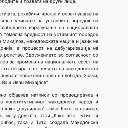
ободите и правата на други лица.
огијата, рехабилитирање и осветлување на
силно уривање на уставниот поредок на
слободното изразување на националната
ко темелна вредност на уставниот поредок
 Михајлов, македонската нација и јазик не
онија, а процесот на дебугаризација на
о ропство. Здружението во согласност со
јлов за промена на националната свест на
ј го негира постоењето на македонската
ануваат човекови права и слобода. Значи,
. Ваш Иван Михајлов”.
вно објавува натписи со провоцирачка и
на конститутивниот македонски народ и
 како „окупирана” земја. Како за пример,
е, меѓу другото, стои „Како што Путин ги
онбас, така и Тито создаде Македонска