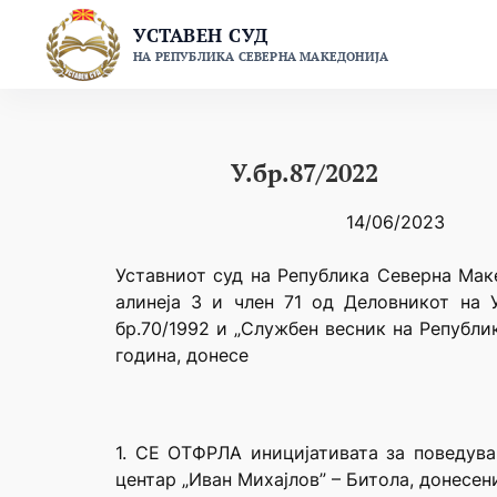
Skip
УСТАВЕН СУД
to
НА РЕПУБЛИКА СЕВЕРНА МАКЕДОНИЈА
content
У.бр.87/2022
14/06/2023
Уставниот суд на Република Северна Маке
алинеја 3 и член 71 од Деловникот на 
бр.70/1992 и „Службен весник на Републи
година, донесе
1. СЕ ОТФРЛА иницијативата за поведув
центар „Иван Михајлов” – Битола, донесени