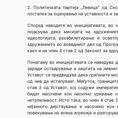
2. Политичката партија „Левица” од Ск
постапка за оценување на уставноста и за
Според наводите во иницијативата, во 
појаснува дека мисијата на здружение
идеологијата, рехабилитирање и освет
здружението во воведниот дел од Програм
како и на член 4 став 2 од Законот за здр
Понатаму во иницијативата се наведува д
заради остварување и заштита на нивните
Уставот се предвидува дека граѓаните мо
од нив да истапуваат. Меѓутоа, границит
став 3 од Уставот, кој содржи императи
бидат насочени кон насилно уривање н
нетрпеливост. Исто така, во член 4 став
нејзиното дејствување е насочено кон
повикување на воена агресија и разгорув