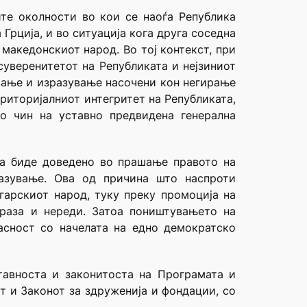
ите околности во кои се наоѓа Република
Грција, и во ситуација кога друга соседна
а македонскиот народ. Во тој контекст, при
суверенитетот на Републиката и нејзиниот
ување и изразување насочени кон негирање
риторијалниот интегритет на Републиката,
ко чин на уставно предвидена генерална
да биде доведено во прашање правото на
азување. Ова од причина што наспроти
угарскиот народ, туку преку промоција на
мраза и нереди. Затоа поништувањето на
асност со начелата на едно демократско
тавноста и законитоста на Програмата и
т и Законот за здруженија и фондации, со