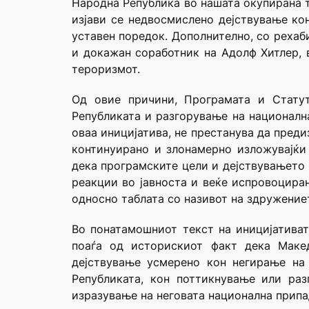
Народна Република во нашата окупирана та
изјави се недвосмислено дејствување ко
уставен поредок. Дополнително, со рехаби
и докажан соработник на Адолф Хитлер, 
тероризмот.
Од овие причини, Програмата и Стату
Републиката и разгорување на националн
оваа иницијатива, не престанува да преди
континуирано и злонамерно изложувајќи 
дека програмските цели и дејствувањето 
реакции во јавноста и веќе испровоциран
односно таблата со називот на здружениет
Во понатамошниот текст на иницијативат
поаѓа од историскиот факт дека Макед
дејствување усмерено кон негирање на
Републиката, кон поттикнување или ра
изразување на неговата национална припа