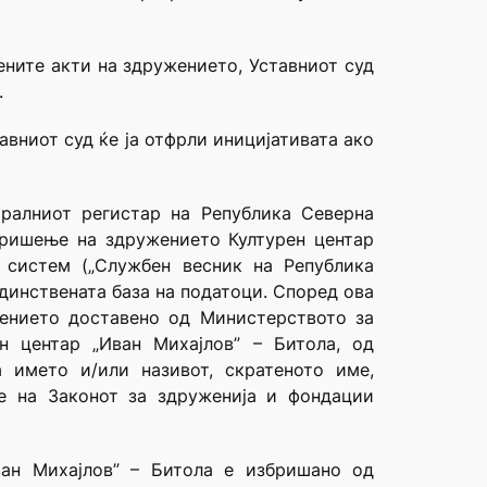
ените акти на здружението, Уставниот суд
.
ниот суд ќе ја отфрли иниција­ти­вата ако
тралниот регистар на Република Северна
 бришење на здружението Културен центар
 систем („Службен весник на Република
единствената база на податоци. Според ова
ението доставено од Министерството за
ен центар „Иван Михајлов” – Битола, од
 името и/или називот, скратеното име,
е на Законот за здруженија и фондации
ван Михајлов” – Битола е избришано од