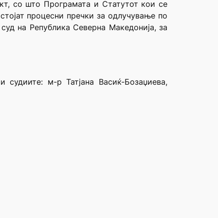
ект, со што Програмата и Статутот кои се
остојат процесни пречки за одлучување по
 суд на Република Северна Македонија, за
 судиите: м-р Татјана Васиќ-Бозаџиева,