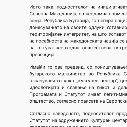
Исто така, подносителот на иницијатива
Северна Македонија, со неодамна променет
земја, Република Бугарија, го негира наци
донесувањето на своите одлуки Уставниот
територијален интегритет, на што Уставо
на посебноста на македонската нација се
па оттука неопходна општествена потре
превенција.
Имајќи го ова предвид, со поништување
бугарското малцинство во Република 
означувањето како „културен центар”, це
идеологи­јата и славење на ликот и де
Програмата и Статутот имаат легитимна
општество, согласно праксата на Европски
Согласно наведеното, подносителот пре
Статутот на здружението Културен центар