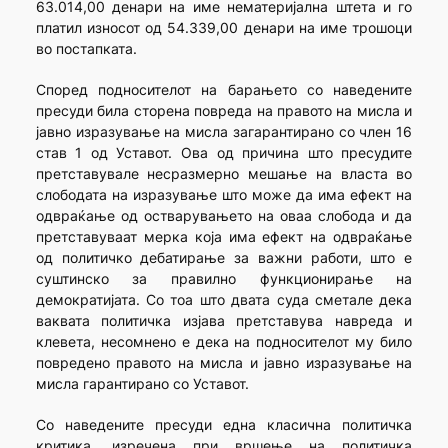
63.014,00 денари на име нематеријална штета и го
платил износот од 54.339,00 денари на име трошоци
во постапката.
Според подносителот на барањето со наведените
пресуди била сторена повреда на правото на мисла и
јавно изразување на мисла загарантирано со член 16
став 1 од Уставот. Ова од причина што пресудите
претставувале несразмерно мешање на власта во
слободата на изразување што може да има ефект на
одвраќање од остварувањето на оваа слобода и да
претставуваат мерка која има ефект на одвраќање
од политичко дебатирање за важни работи, што е
суштинско за правилно функционирање на
демократијата. Со тоа што двата суда сметале дека
ваквата политичка изјава претставува навреда и
клевета, несомнено е дека на подносителот му било
повредено правото на мисла и јавно изразување на
мисла гарантирано со Уставот.
Со наведените пресуди една класична политичка
критика, изречена при вршење на политичка