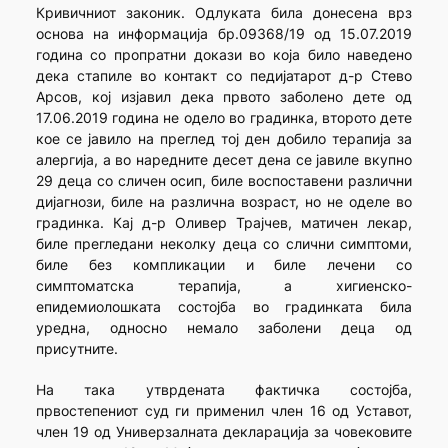
Кривичниот законик. Одлуката била донесена врз
основа на информација бр.09368/19 од 15.07.2019
година со пропратни докази во која било наведено
дека стапиле во контакт со педијатарот д-р Стево
Арсов, кој изјавил дека првото заболено дете од
17.06.2019 година не одело во градинка, второто дете
кое се јавило на преглед тој ден добило терапија за
алергија, а во наредните десет дена се јавиле вкупно
29 деца со сличен осип, биле воспоставени различни
дијагнози, биле на различна возраст, но не оделе во
градинка. Кај д-р Оливер Трајчев, матичен лекар,
биле прегледани неколку деца со слични симптоми,
биле без компликации и биле лечени со
симптоматска терапија, а хигиенско-
епидемиолошката состојба во градинката била
уредна, односно немало заболени деца од
присутните.
На така утврдената фактичка состојба,
првостепениот суд ги применил член 16 од Уставот,
член 19 од Универзалната декларација за човековите