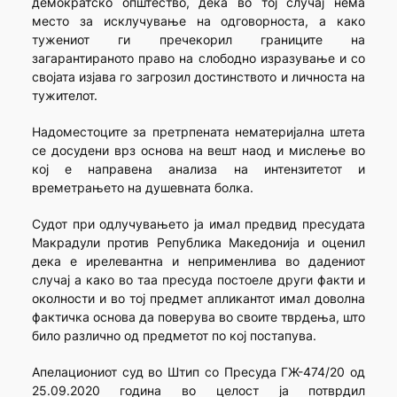
демократско општество, дека во тој случај нема
место за исклучување на одговорноста, а како
тужениот ги пречекорил границите на
загарантираното право на слободно изразување и со
својата изјава го загрозил достинството и личноста на
тужителот.
Надоместоците за претрпената нематеријална штета
се досудени врз основа на вешт наод и мислење во
кој е направена анализа на интензитетот и
времетрањето на душевната болка.
Судот при одлучувањето ја имал предвид пресудата
Макрадули против Република Македонија и оценил
дека е ирелевантна и неприменлива во дадениот
случај а како во таа пресуда постоеле други факти и
околности и во тој предмет апликантот имал доволна
фактичка основа да поверува во своите тврдења, што
било различно од предметот по кој постапува.
Апелациониот суд во Штип со Пресуда ГЖ-474/20 од
25.09.2020 година во целост ја потврдил