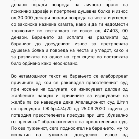
денари поради повреда на личното право на
психичко здравје и претрпена душевна болка и износ
од 30.000 денари поради повреда на честа и угледот
со законска казнена камата, како и да ги надомести
трошоците во постапката во износ од 47.403, 00
денари. Барањето за исплата на разликата од
бараниот до досудениот износ за претрпената
душевна болка и повреда на честа и угледот, како и
за разликата по однос на трошоците во постапката
било одбиено како неосновано.
Во натамошниот текст на барањето се елаборираат
причините од кои се раководел првостепениот суд
при носење на одлуката, се изнесуваат делови од
жалбените наводи и причините за изјавување на
жалба па се наведува дека Апелациониот суд Штип
со пресудата ГЖ.бр.474/20 од 25.09.2020 година ја
потврдил првостепената пресуда при што „буквално
го препишал“ образложението на првостепениот суд.
По ова тужениот, сега подносител на барањето, му го
исплатил на тужителот досудениот износ од