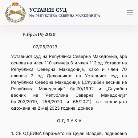
Skip
УСТАВЕН СУД
to
НА РЕПУБЛИКА СЕВЕРНА МАКЕДОНИЈА
content
У.бр.319/2020
02/05/2023
Уставниот суд на Република Северна Македонија, врз
основа на член 110 алинеја 3 и член 112 од Уставот на
Република Северна Македонија, како и член 70
алинеја 2 од Деловникот на Уставниот суд на
Република Северна Македонија („Службен весник на
Република Македонија” бр.70/1992 и „Службен
весник на Република Северна Македонија“
бр.202/2019, 256/2020 и 65/2021) на седницата
одржана на 2 мај 2023 година, донесе
О Д Л У К А
1. СЕ ОДБИВА барањето на Дејан Владев, поднесено