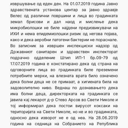
извршување од еден ден. На 01.07.2019 година Јавно
здравствената установа центар за јавно здравје
Велес од различни површини и лица во градинката
земал брисови и дал наод и мислење дека
микробиолошки не биле најдени предизвикувачи на
ИХИ и нема епидемиолошки ризик од негова појава,
како и дека аеробни патогени бактерии не пораснале.
Во записник за извршен инспекциски надзор од
Државниот санитарен и здравствен инспекторат
подрачно одделение Штип ИП-1 бр.09-79 од
17.07.2019 година е констатирано дека од страна на
одговорните лица во градинката биле преземени
потребните мерки, на влезната врата било означено
дека болни деца не се примаат, а хигиената била на
задоволително ниво. Веднаш по дознавањето дека
има болни деца, директорката на градинката се
јавила кај лекарот д-р Стево Арсов во Свети Николе и
тој информирал дека постои вирусот коксаки на
територијата на Свети Николе, но не и во градинката,
односно дека изворот не е од неа. На 28.06.2019
година на седница на Собранието на Република