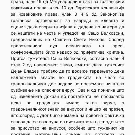
права, член 19 од Меѓународниот пакт за граѓански и
политички права, член 10 од Европската конвенција
за човековите права, член 8 и 9 од Законот за
граѓанска одговорност за навреда и клевета и
оценил дека спорната изјава е дадена со намера да
се наштети на честа и угледот на Сашо Велковски,
градоначалник на Општина Свети Николе. Според
првостепениот суд искажаното на прес-
конференцијата било надвор од прифатлива критика.
Притоа тужителот Сашо Велковски, согласно член 9
став 2 од наведениот закон, сметал дека тужениот
Дејан Владев требало да го докаже тврдењето дека
надлежните власти во градинката на чело со
градоначалникот две недели не преземале ништо за
сузбивање на опасниот вирус. Ова и од причина што
од изведените докази во постапката не произлегло
дека во градинката имало таков вирус, а
градоначалникот знаел за вирусот и ништо не презел,
што според Судот било немање на доволна фактичка
основа да се поверува во вистинитоста на тврдењето
за присуство на вирусот, особено што тужениот не
доставил материјални докази во поткрепа на