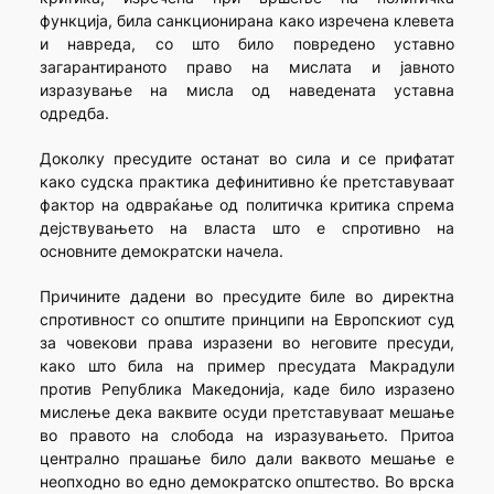
функција, била санкционирана како изречена клевета
и навреда, со што било повредено уставно
загарантираното право на мислата и јавното
изразување на мисла од наведената уставна
одредба.
Доколку пресудите останат во сила и се прифатат
како судска практика дефинитивно ќе претставуваат
фактор на одвраќање од политичка критика спрема
дејствувањето на власта што е спротивно на
основните демократски начела.
Причините дадени во пресудите биле во директна
спротивност со општите принципи на Европскиот суд
за човекови права изразени во неговите пресуди,
како што била на пример пресудата Макрадули
против Република Македонија, каде било изразено
мислење дека ваквите осуди претставуваат мешање
во правото на слобода на изразувањето. Притоа
централно прашање било дали ваквото мешање е
неопходно во едно демократско општество. Во врска