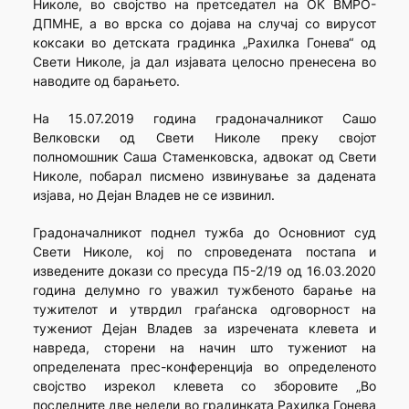
Николе, во својство на претседател на ОК ВМРО-
ДПМНЕ, а во врска со дојава на случај со вирусот
коксаки во детската градинка „Рахилка Гонева“ од
Свети Николе, ја дал изјавата целосно пренесена во
наводите од барањето.
На 15.07.2019 година градоначалникот Сашо
Велковски од Свети Николе преку својот
полномошник Саша Стаменковска, адвокат од Свети
Николе, побарал писмено извинување за дадената
изјава, но Дејан Владев не се извинил.
Градоначалникот поднел тужба до Основниот суд
Свети Николе, кој по спроведената постапа и
изведените докази со пресуда П5-2/19 од 16.03.2020
година делумно го уважил тужбеното барање на
тужителот и утврдил граѓанска одговорност на
тужениот Дејан Владев за изречената клевета и
навреда, сторени на начин што тужениот на
определената прес-конференција во определеното
својство изрекол клевета со зборовите „Во
последните две недели во градинката Рахилка Гонева