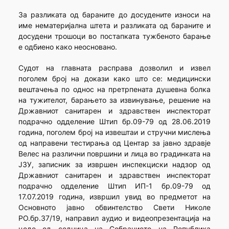
За разликата од бараните до досудените износи на
име нематеријална штета и разликата од бараните и
досудени трошоци во постапката тужбеното барање
е одбиено како неосновано.
Судот на главната расправа дозволил и извел
поголем број на докази како што се: медицински
вештачења по однос на претрпената душевна болка
на тужителот, барањето за извинување, решение на
Државниот санитарен и здравствен инспекторат
подрачно одделение Штип бр.09-79 од 28.06.2019
година, поголем број на извештаи и стручни мислења
од направени тестирања од Центар за јавно здравје
Велес на различни површини и лица во градинката на
ЈЗУ, записник за извршен инспекциски надзор од
Државниот санитарен и здравствен инспекторат
подрачно одделение Штип ИП-1 бр.09-79 од
17.07.2019 година, извршил увид во предметот на
Основното јавно обвинтелство Свети Николе
РО.бр.37/19, направил аудио и видеопрезентација на
цеде од седница на Собранието на Република