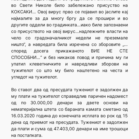
во Свети Николе било забележано присуство на
КОКСАКИ… Овој вирус прво се појавил во јаслите кај
најмалите за да многу бргу да се прошири и во
другите оддели во градинката…иако биле запознаени
со присуството на овој вирус…надлежните власти на
чело со градоначалникот недели не преземале
ништо“, а навредата била изречена со зборовите „…
според досега прикажаното ВИЕ НЕ СТЕ
СПОСОБНИ…“ и без никаков повод и причина му ги
упатил клеветничките и навредливи зборови на
тужителот со што му било наштетено на честа и
угледот на тужителот.
Во ставот два од пресудата тужениот е задолжен да
му плати на тужителот справедлив паричен надомест
од по 30.000,00 денари за двете основи на
нематеријална штета со бараната камата сметано од
16.03.2020 година до конечната исплата во рок од 15
дена од приемот на пресудата. Тужениот е задолжен
да плати и сума од 47.403,00 денари на име трошоци
на постапката.