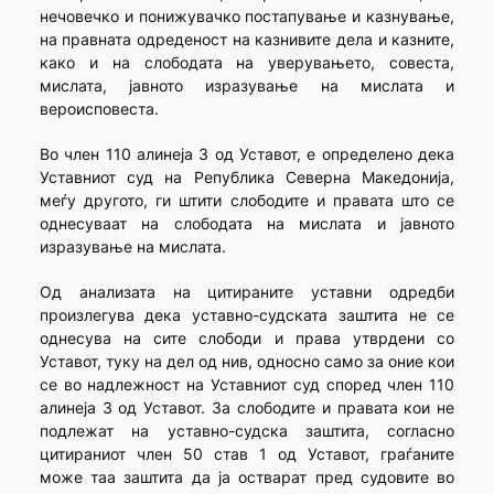
нечовечко и понижувачко постапување и казнување,
на правната одреденост на казнивите дела и казните,
како и на слободата на уверувањето, совеста,
мислата, јавното изразување на мислата и
вероисповеста.
Во член 110 алинеја 3 од Уставот, е определено дека
Уставниот суд на Република Северна Македонија,
меѓу другото, ги штити слободите и правата што се
однесуваат на слободата на мислата и јавното
изразување на мислата.
Од анализата на цитираните уставни одредби
произлегува дека уставно-судската заштита не се
однесува на сите слободи и права утврдени со
Уставот, туку на дел од нив, односно само за оние кои
се во надлежност на Уставниот суд според член 110
алинеја 3 од Уставот. За слободите и правата кои не
подлежат на уставно-судска заштита, согласно
цитираниот член 50 став 1 од Уставот, граѓаните
може таа заштита да ја остварат пред судовите во