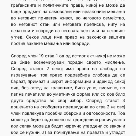
граѓанските и политичките права, никој не може да
биде предмет на самоволни или незаконити мешања
во неговиот приватен живот, во неговото семејство,
во неговиот стан или неговата преписка, ниту на
незаконити повреди на неговата чест или на неговиот
углед. Секое лице има право на законска заштита
против ваквите мешања или повреди.
Според член 19 став 1 од од истиот акт никој не може
да биде вознемируван поради своето мислење.
Според ставот 2 секој има право на слобода на
изразување; тоа право подразбира слобода да се
бараат, примаат и шират информации и идеи од секој
вид, без оглед на границите, било усно, писмено, по
пат на печат или во уметничка форма или со кое било
друго средство во свој избор. Според ставот 3
вршењето на слободата предвидена во став 2 на овој
член повлекува посебни обврски и одговорности. Тоа
може да биде подложено на одредени ограничувања
кои сепак мора да бидат изречно утврдени со закон и
кои се нужни: а) за почитување на правата и угледот