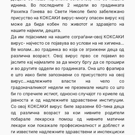
иднина. Во последните 2 недели во градинката
Рахилка Гонева во Свети Николе било забележано
присуство на КОКСАКИ вирус-многу опасен вирус кој
може да биде кобен по животот и здравјето на
нашите најмили, децата.
Да им појасниме на нашите сограѓани-овој КОКСАКИ
вирус- најчесто се појавува во услови на не хигиена…
Ве молам…во градинка во која се згрижени деца од
различна возраст. Овој вирус прво се појавил во
јаслите кај најмалите за да многу бргу да се прошири
и во другите оддели во градинката. Она што фрапира
е што иако биле запознаени со присуството на овој
вирус…надлежните власти на чело со
градоначалникот недели не преземале ништо со што
би го спречиле истиот, односно случајот го криеле од
јавноста и од надлежните здравствени институции.
Со овој КОКСАКИ вирус биле заразени 60-тина деца
од различна возраст за кои нивните родители
побарале лекарска помош од нивните матични
лекари кои покажале професионалност и доблест и
ги известиле надлежните здравствени и инспекциски