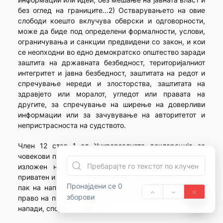
без оглед на границите…2) Остварувањето на овие
слободи коешто вклучува обврски и одговорности,
може да биде под определени формалности, услови,
ограничувања и санкции предвидени со закон, и кои
се неопходни во едно демократско општество заради
заштита на државната безбедност, територијалниот
интегритет и јавна безбедност, заштитата на редот и
спречување нереди и злосторства, заштитата на
здравјето или моралот, угледот или правата на
другите, за спречување на ширење на доверливи
информации или за зачувување на авторитетот и
непристрасноста на судството.
Член 12 став 1 од Универзалната декларација за
човекови права предвидува дека никој нема да биде
изложен на произволно вмешување во неговиот
приватен и семеен живот, домот или преписката, ниту
Пронајдени се 0
пак на напади врз неговата чест и углед. Секој има
зборови
право на правна заштита од таквото вмешување или
напади, според ставот 2.