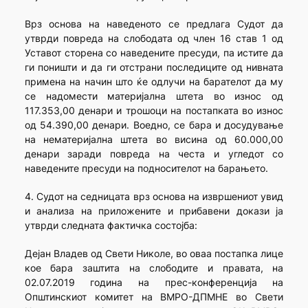
Врз основа на наведеното се предлага Судот да
утврди повреда на слободата од член 16 став 1 од
Уставот сторена со наведените пресуди, па истите да
ги поништи и да ги отстрани последиците од нивната
примена на начин што ќе одлучи на барателот да му
се надомести материјална штета во износ од
117.353,00 денари и трошоци на постапката во износ
од 54.390,00 денари. Воедно, се бара и досудување
на нематеријална штета во висина од 60.000,00
денари заради повреда на честа и угледот со
наведените пресуди на подносителот на барањето.
4. Судот на седницата врз основа на извршениот увид
и анализа на приложените и прибавени докази ја
утврди следната фактичка состојба:
Дејан Владев од Свети Николе, во оваа постапка лице
кое бара заштита на слободите и правата, на
02.07.2019 година на прес-конференција на
Општинскиот комитет на ВМРО-ДПМНЕ во Свети