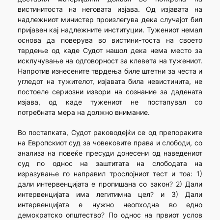
вистинитоста на неговата изјава. Од изјавата на
надлежниот министер произлегува дека случајот бил
пријавен кај надлежните институции. Тужениот немал
основа да поверува во вистини-тоста на своето
тврдење од каде Судот нашол дека нема место за
исклучување на одговорност за клевета на тужениот.
Напротив изнесените тврдења биле штетни за честа и
угледот на тужителот, изјавата била невистинита, не
постоеле сериозни извори на сознание за дадената
изјава, од каде тужениот не постапувал со
потребната мера на должно внимание.
Во постапката, Судот раководејќи се од препораките
на Европскиот суд за човековите права и слободи, со
анализа на повеќе пресуди донесени од наведениот
суд по однос на заштитата на слободата на
изразување го направил трослојниот тест и тоа: 1)
дали интервенцијата е пропишана со закон? 2) Дали
интервенцијата има легитимна цел? и 3) Дали
интервенцијата е нужно неопходна во едно
демократско општество? По однос на првиот услов