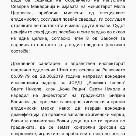
Северна Македонија и изјавата на министерот Мила
Царовска, прибавил мислење од специјалист
епидемиолог, сослушал повеќе сведоци, ги сослушал
странките во постапката и извел други докази. Судот
ценејќи го секој доказ посебно и сите заедно во склоп
на една целина, согласно член 8 од Законот за
парничната постапка ја утврдил следната фактичка
состојба:
Државниот санитарен и здравствен инспекторат
подрачно одделение Штип врз основа на Решението
бр.09-79 од 28.06.2019 година направил вонреден
инспекциски надзор во ЈОУДГ „Рахилка Гонева“
Свети Николе, клон „Кочо Рацин“ Свети Николе и
наредил на директорот на градинката Билјана
Василова да преземе санитарно-хигиенски и против
епидемиски мерки како: да изврши вонредна
дезинфекција, да преземе засилени хигиенски мерки,
болни и сомнително болни деца да не ги прима во
градинката, да се земат контролни брисови од
површините, играчките и вработените лица во рок за