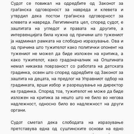
Судот се повикал на одредбите од Законот за
граѓанска одговорност за навреда и клевета и
утврдил дека постои граѓанска одговорност за
клевета и навреда. Легитимната цел, според судот, е
заштитата на угледот и правата на другите, а
интервенцијата била нужна од причини што тужениот
ја надминал рамката на слободно изразување. Ова и
од причина што тужителот како политички опонент на
тужениот не можел да биде изложен на критика, а
како тужителот, како градоначалник на Општината
немал никаква поврзаност со работата на детската
градинка, освен што според одредбите од Законот за
заштита на децата, на предлог на Управниот одбор на
градинката, врши избор и разрешување на директор
на градинка. Според тоа, тужителот не може да биде
изложен на критика за нешто што не било во негова
надлежност, односно било во надлежност на други
органи.
Судот сметал дека слободата на изразување
претставува една од суштинските основи на едно