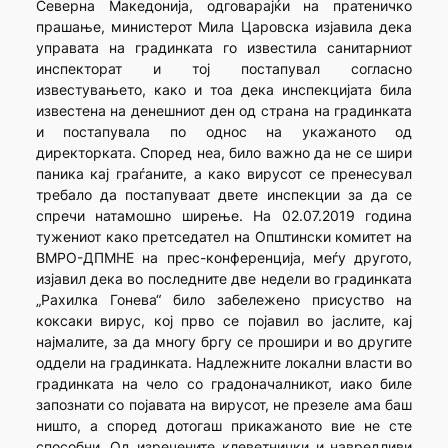
Северна Македонија, одговарајќи на пратеничко
прашање, министерот Мила Царовска изјавила дека
управата на градинката го известила санитарниот
инспекторат и тој постапувал согласно
известувањето, како и тоа дека инспекцијата била
известена на денешниот ден од страна на градинката
и постапувала по однос на укажаното од
директорката. Според неа, било важно да не се шири
паника кај граѓаните, а како вирусот се пренесувал
требало да постапуваат двете инспекции за да се
спречи натамошно ширење. На 02.07.2019 година
тужениот како претседател на Општински комитет на
ВМРО-ДПМНЕ на прес-конференција, меѓу другото,
изјавил дека во последните две недели во градинката
„Рахилка Гонева“ било забележено присуство на
коксаки вирус, кој прво се појавил во јаслите, кај
најмалите, за да многу бргу се прошири и во другите
оддели на градинката. Надлежните локални власти во
градинката на чело со градоначалникот, иако биле
запознати со појавата на вирусот, не презеле ама баш
ништо, а според дотогаш прикажаното вие не сте
способни. Од изречените клеветнички и навредливи