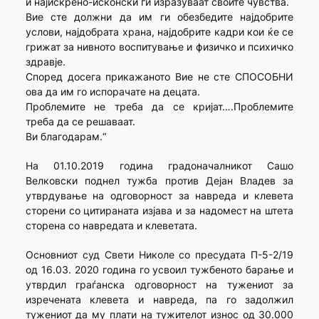
и најискрено-исконски ги изразуваат своите чувства.
Вие сте должни да им ги обезбедите најдобрите
услови, најдобрата храна, најдобрите кадри кои ќе се
грижат за нивното воспитување и физичко и психичко
здравје.
Според досега прикажаното Вие не сте СПОСОБНИ
ова да им го испорачате на децата.
Проблемите не треба да се кријат….Проблемите
треба да се решаваат.
Ви благодарам.“
На 01.10.2019 година градоначалникот Сашо
Велковски поднел тужба против Дејан Владев за
утврдување на одговорност за навреда и клевета
сторени со цитираната изјава и за надомест на штета
сторена со навредата и клеветата.
Основниот суд Свети Николе со пресудата П-5-2/19
од 16.03. 2020 година го усвоил тужбеното барање и
утврдил граѓанска одговорност на тужениот за
изречената клевета и навреда, па го задолжил
тужениот да му плати на тужителот износ од 30.000