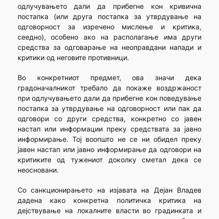
одлучувањето дали да прибегне кон кривична
постапка (или друга постапка за утврдување на
одговорност за изречено мислење и критика,
сеедно), особено ако на располагање има други
средства за одговарање на неоправдани напади и
критики од неговите противници.
Во конкретниот предмет, ова значи дека
градоначалникот требало да покаже воздржаност
при одлучувањето дали да прибегне кон поведување
постапка за утврдување на одговорност или пак да
одговори со други средства, конкретно со јавен
настап или информации преку средствата за јавно
информирање. Тој воопшто не се ни обидел преку
јавен настап или јавно информирање да одговори на
критиките од тужениот доколку сметал дека се
неосновани.
Со санкционирањето на изјавата на Дејан Владев
дадена како конкретна политичка критика на
дејствување на локалните власти во градинката и