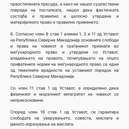
првостепената пресуда, а како не нашол суштествени
повреди на постапката, нашол дека фактичката
состојба е правилно и целосно утврдена и
материјалното право е правилно применето.
6. Согласно член 8 став 1 алинеи 1, 3 и 11 од Уставот
на Република Северна Македонија основните слободи
и права на човекот и граѓанинот признати во
меѓународното право и утврдени со Уставот,
владеењето на правото, почитувањето на општо
прифатените норми на меѓународното право се едни
од темелните вредности на уставниот поредок на
Република Северна Македонија.
Со член 11 став 1 од Уставот, е определено дека
физичкиот и моралниот интегритет на човекот се
неприкосновени.
Според член 16 став 1 од Уставот, се гарантира
слободата на уверувањето, совеста, мислата и
јавното изразување на мислата.