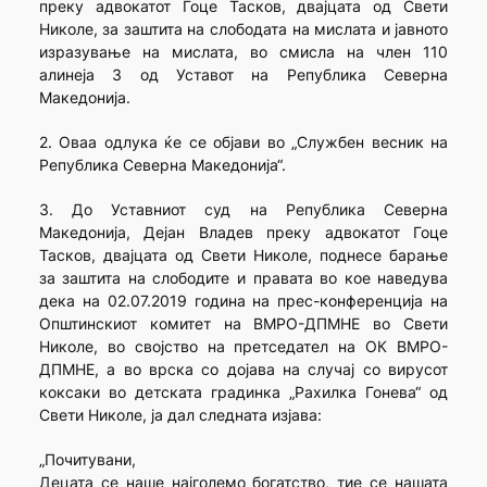
преку адвокатот Гоце Тасков, двајцата од Свети
Николе, за заштита на слободата на мислата и јавното
изразување на мислата, во смисла на член 110
алинеја 3 од Уставот на Република Северна
Македонија.
2. Оваа одлука ќе се објави во „Службен весник на
Република Северна Македонија“.
3. До Уставниот суд на Република Северна
Македонија, Дејан Владев преку адвокатот Гоце
Тасков, двајцата од Свети Николе, поднесе барање
за заштита на слободите и правата во кое наведува
дека на 02.07.2019 година на прес-конференција на
Општинскиот комитет на ВМРО-ДПМНЕ во Свети
Николе, во својство на претседател на ОК ВМРО-
ДПМНЕ, а во врска со дојава на случај со вирусот
коксаки во детската градинка „Рахилка Гонева“ од
Свети Николе, ја дал следната изјава:
„Почитувани,
Децата се наше најголемо богатство, тие се нашата