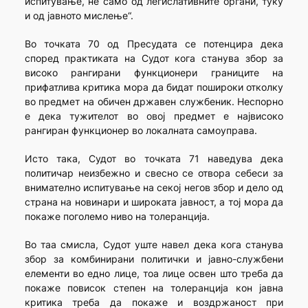
испитување, не само од легислативните органи, туку
и од јавното мислење“.
Во точката 70 од Пресудата се потенцира дека
според практиката на Судот кога станува збор за
високо рангирани функционери границите на
прифатлива критика мора да бидат пошироки отколку
во предмет на обичен државен службеник. Неспорно
е дека тужителот во овој предмет е највисоко
рангиран функционер во локалната самоуправа.
Исто така, Судот во точката 71 наведува дека
политичар неизбежно и свесно се отвора себеси за
внимателно испитување на секој негов збор и дело од
страна на новинари и широката јавност, а тој мора да
покаже поголемо ниво на толеранција.
Во таа смисла, Судот уште навел дека кога станува
збор за комбинирани политички и јавно-службени
елементи во едно лице, тоа лице освен што треба да
покаже повисок степен на толеранција кон јавна
критика треба да покаже и воздржаност при