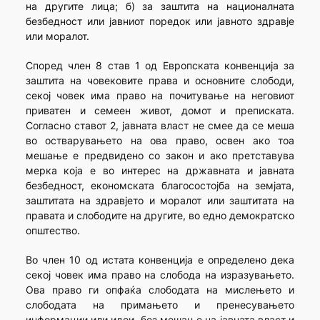
на другите лица; б) за заштита на националната
безбедност или јавниот поредок или јавното здравје
или моралот.
Според член 8 став 1 од Европската конвенција за
заштита на човековите права и основните слободи,
секој човек има право на почитување на неговиот
приватен и семеен живот, домот и преписката.
Согласно ставот 2, јавната власт не смее да се меша
во остварувањето на ова право, освен ако тоа
мешање е предвидено со закон и ако претставува
мерка која е во интерес на државната и јавната
безбедност, економската благосостојба на земјата,
заштитата на здравјето и моралот или заштитата на
правата и слободите на другите, во едно демократско
општество.
Во член 10 од истата конвенција е определено дека
секој човек има право на слобода на изразувањето.
Ова право ги опфаќа слободата на мислењето и
слободата на примањето и пренесувањето
информации или идеи, без мешање на јавната власт и