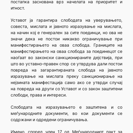
постапка заснована врз начелата на приоритет и
итност.
Уставот ја гарантира слободата на уверувањето,
совеста, мислата и јавното изразување на мислата,
на начин кој е генерален за сите поединци, но ова не
значи дека не постои никакво ограничување при
манифестирањето на оваа слобода. Границите на
манифестирањето на оваа слобода за поединецот се
наоѓаат во законски санкционираните дејствија, при
што во уставно-правен спор се утврдува дали постои
повреда на загарантираната слобода на јавното
изразување на мислата преку санкционирање на
нејзината манифестација само ако се утврди случај
на повреда на други со Уставот и со закон заштитени
слободи, права и интереси.
Слободата на изразувањето е заштитена и со
меѓународните документи, во кои документи се
содржани и одредени ограничувања.
Имено, според член 17 од Меѓународниот пакт за