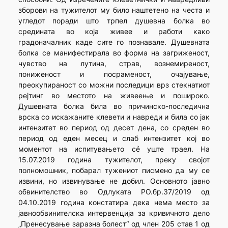
зборови на тужителот му било наштетено на честа и
угледот поради што трпел душевна болка во
средината во која живее и работи како
градоначалник каде сите го познавале. Душевната
болка се манифестирала во форма на загриженост,
чувство на лутина, страв, вознемиреност,
пониженост и посраменост, очајување,
преокупираност со можни последици врз стекнатиот
рејтинг во местото на живеење и пошироко.
Душевната болка била во причинско-последична
врска со искажаните клевети и навреди и била со јак
интензитет во период од десет дена, со среден во
период од еден месец и слаб интензитет кој во
моментот на испитувањето сẻ уште траел. На
15.07.2019 година тужителот, преку својот
полномошник, побарал тужениот писмено да му се
извини, но извинување не добил. Основното јавно
обвинителство во Одлуката РО.бр.37/2019 од
04.10.2019 година констатира дека нема место за
јавнообвинителска интервенција за кривичното дело
„Пренесување заразна болест“ од член 205 став 1 од