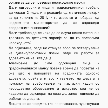
органи за да се преземат неопходните мерки.
Дали одговорните лица и градоначалникот требало
да чекаат 2 недели и реакција од матичните лекари
за да конечно на 28 јуни го известат и побараат од
надлежното министерство да се спроведат
соодветните инспекции?
Дали требало да се чека да се случи нешто фатално и
трагично по детското здравје за да го превземат
неопходното?
Да појасниме, овде не станува збор за остварување
на дневно/политички поени, овде се работи за
здравјето на нашите деца.
Апелираме до сите одговорни лица и
градоначалникот малку повеќе време да посветат на
она што е приоритет на градинката односно
здравјето, среќата и воспитувањето на децата а
помалку на вработување на партиски кадри со
несоодветно образование и искуство кои не се
кадарни да одговорат на оваа должност односно да
работат со децата.
Децата не се предмет, тие препознаваат, чувствуваат