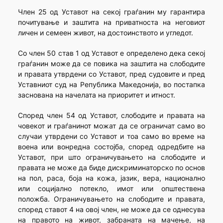
Член 25 од Уставот на секој граѓанин му гарантира
почитување и заштита на приватноста на неговиот
личен и семеен живот, на достоинството и угледот.
Со член 50 став 1 од Уставот е определено дека секој
граѓанин може да се повика на заштита на слободите
и правата утврдени со Уставот, пред судовите и пред
Уставниот суд на Република Македонија, во постапка
заснована на начелата на приоритет и итност.
Според член 54 од Уставот, слободите и правата на
човекот и граѓанинот можат да се ограничат само во
случаи утврдени со Уставот и тоа само во време на
воена или вонредна состојба, според одредбите на
Уставот, при што ограничувањето на слободите и
правата не може да биде дискриминаторско по основ
на пол, раса, боја на кожа, јазик, вера, национално
или социјално потекло, имот или општествена
положба. Ограничувањето на слободите и правата,
според ставот 4 на овој член, не може да се однесува
на правото на живот, забраната на мачење, на