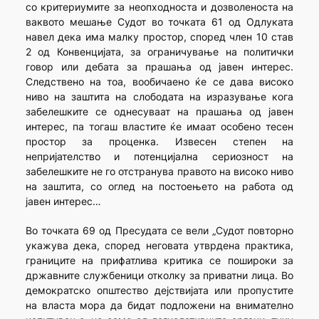
со критериумите за неопходноста и дозволеноста на
ваквото мешање Судот во точката 61 од Одлуката
навел дека има малку простор, според член 10 став
2 од Конвенцијата, за ограничување на политички
говор или дебата за прашања од јавен интерес.
Следствено на тоа, вообичаено ќе се дава високо
ниво на заштита на слободата на изразување кога
забелешките се однесуваат на прашања од јавен
интерес, па тогаш властите ќе имаат особено тесен
простор за проценка. Извесен степен на
непријателство и потенцијална сериозност на
забелешките не го отстранува правото на високо ниво
на заштита, со оглед на постоењето на работа од
јавен интерес…
Во точката 69 од Пресудата се вели „Судот повторно
укажува дека, според неговата утврдена практика,
границите на прифатлива критика се пошироки за
државните службеници отколку за приватни лица. Во
демократско општество дејствијата или пропустите
на власта мора да бидат подложени на внимателно