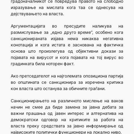
градоначалникот се повредува правото на слободно
изразување на мислата кога таа се однесува на
дејствувањето на власта.
Аргументацијата во пресудите наликува на
размислување за „едно друго време“, особено кога
санкционираната изјава нема никаква негативна
конотација и кога истата е заснована на фактичка
основа што произлегува од објективни докази за
појавата на вирусот и кога појавата на тој вирус во
градинката била ноторен факт.
Ако претседателот на најголемата опозициона партија
во општината се санкционира за изречена критика
кон власта што останува за обичните граѓани.
Санкционирањето на различното мислење на ваков
начин не смее да биде замена за јавна дебата за
важни прашања од јавен интерес и алтернатива на
демократски одговор на критиките за работа на
власта преку средствата за јавно информирање од
највисоките политички функционери на локално ниво.