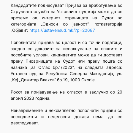
Кандидатите поднесуваат Пријава за вработување во
Стручната служба на Уставниот суд која може да се
преземе од интернет страницата на Судот во
категоријата „Односи со јавност“, поткатегорија
„Објави“:
https://ustavensud.mk/?p=20687
.
Пополнетата пријава во целост и со точни податоци,
заедно со доказите за исполнување на општите и
посебните услови, кандидатите може да ги доставaт
преку Писарницата на Судот или преку пошта со
назнака „за Оглас бр.1/2023“, на следната адреса:
Уставен суд на Република Северна Македонија, ул.
„Кеј „Димитар Влахов“ бр.19, 1000 Скопје.
Рокот за пријавување на огласот е заклучно со 20
април 2023 година.
Ненавремените и некомплетно пополнети пријави со
несоодветни и нецелосни докази нема да се
разгледуваат.