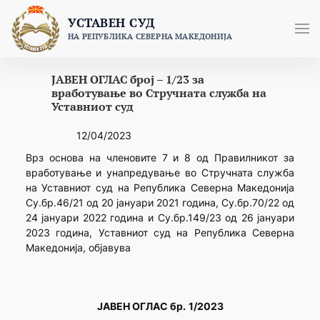
Skip
УСТАВЕН СУД
to
НА РЕПУБЛИКА СЕВЕРНА МАКЕДОНИЈА
content
ЈАВЕН ОГЛАС број – 1/23 за
вработување во Стручната служба на
Уставниот суд
12/04/2023
Врз основа на членовите 7 и 8 од Правилникот за
вработување и унапредување во Стручната служба
на Уставниот суд на Република Северна Македонија
Су.бр.46/21 од 20 јануари 2021 година, Су.бр.70/22 од
24 јануари 2022 година и Су.бр.149/23 од 26 јануари
2023 година, Уставниот суд на Република Северна
Македонија, објавува
ЈАВЕН ОГЛАС бр.
1
/202
3