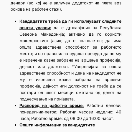
денари (во кој не е вклучен додатокот на плата врз
основа на работен стаж).
Кандидатите треба да ги исполнуваат следните
општи услови:
да е државјанин на Република
Северна Македонија; активно да го користи
македонскиот јазик; да е полнолетен; да има
општа здравствена способност за работното
место; и со правосилна судска пресуда да не му
е изречена казна забрана на вршење професија,
дејност или должност. *Уверенијата за општа
здравствена способност и дека на кандидатот не
му е изречена казна забрана на вршење
професија, дејност или должност не треба да се
постари од шест месеци сметано од денот на
поднесување на пријавата.
Распоред на работно време:
Работни денови:
понеделник-петок; Работни часови неделно: 40
часа; Работно време: од 08:00 до 16:00 часот.
Општи информации за кандидатите