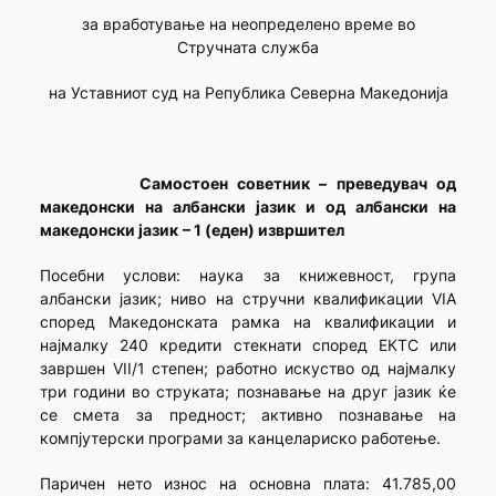
за вработување на неопределено време во
Стручната служба
на Уставниот суд на Република Северна Македонија
Самостоен советник –
преведувач од
македонски на албански јазик и од албански на
македонски јазик
– 1 (еден) извршител
Посебни услови: наука за книжевност, група
албански јазик; ниво на стручни квалификации VIА
според Македонската рамка на квалификации и
најмалку 240 кредити стекнати според ЕКТС или
завршен VII/1 степен; работно искуство од најмалку
три години во струката; познавање на друг јазик ќе
се смета за предност; активно познавање на
компјутерски програми за канцелариско работење.
Паричен нето износ на основна плата: 41.785,00