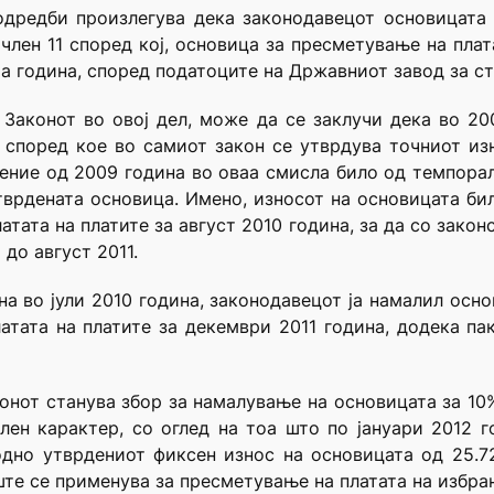
одредби произлегува дека законодавецот основицата 
 член 11 според кој, основица за пресметување на пла
та година, според податоците на Државниот завод за ст
Законот во овој дел, може да се заклучи дека во 20
 според кое во самиот закон се утврдува точниот из
ение од 2009 година во оваа смисла било од темпорал
тврдената основица. Имено, износот на основицата бил
атата на платите за август 2010 година, за да со закон
до август 2011.
а во јули 2010 година, законодавецот ја намалил осно
атата на платите за декември 2011 година, додека па
онот станува збор за намалување на основицата за 1
лен карактер, со оглед на тоа што по јануари 2012 г
дно утврдениот фиксен износ на основицата од 25.72
ште се применува за пресметување на платата на избра