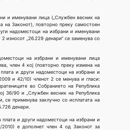
ни и именувани лица („Службен весник на
та на Законот), повторно преку самостоен
други надоместоци на избрани и именувани
 2 износот „26.229 денари“ се заменува со
доместоци на избрани и именувани лица
ва, член 4 кој (повторно преку измена на
 плата и други надоместоци на избрани и
009 и 42/10) членот 2 се менува и гласи:
пратениците во Собранието на Република
ој 36/90 и „Службен весник на Република
ри, се применува заклучно со исплатата на
5.726 денари.
а плата и други надоместоци на избрани и
/2010) е дополнет член 4 од Законот за