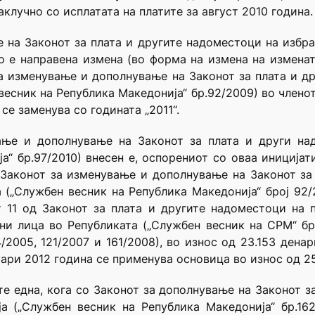
аклучно со исплатата на платите за август 2010 година.
 на Законот за плата и другите надоместоци на избра
о е направена измена (во форма на измена на измена
за изменување и дополнување на Законот за плата и 
есник на Република Македонија“ бр.92/2009) во членот
 се заменува со годината „2011“.
вање и дополнување на Законот за плата и други на
а“ бр.97/2010) внесен е, оспорениот со оваа иницијати
 Законот за изменување и дополнување на Законот за
(„Службен весник на Република Македонија“ број 92/2
т 11 од Законот за плата и другите надоместоци на 
ни лица во Републиката („Службен весник на СРМ“ бр
84/2005, 121/2007 и 161/2008), во износ од 23.153 дена
нуари 2012 година се применува основица во износ од 2
те една, кога со Законот за дополнување на Законот з
а („Службен весник на Република Македонија“ бр.162