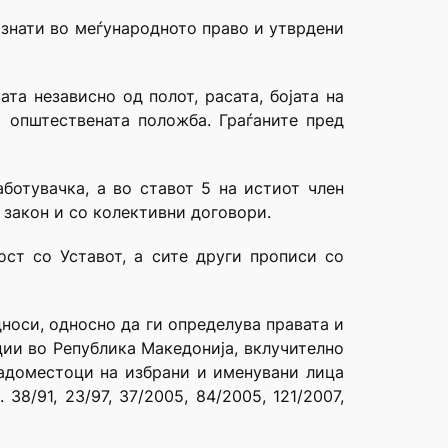
ризнати во меѓународното право и утврдени
та независно од полот, расата, бојата на
и општествената положба. Граѓаните пред
ботувачка, а во ставот 5 на истиот член
 закон и со колективни договори.
ост со Уставот, а сите други прописи со
носи, односно да ги определува правата и
кции во Република Македонија, вклучително
надоместоци на избрани и именувани лица
8/91, 23/97, 37/2005, 84/2005, 121/2007,