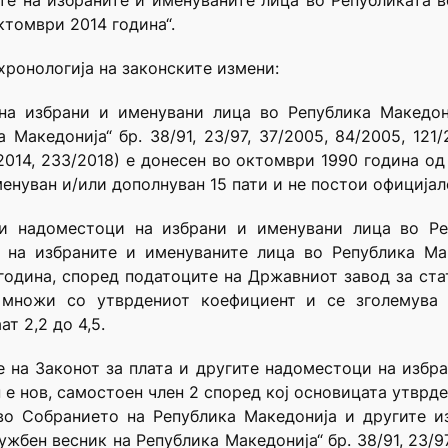
тите на избраните и именуваните лица во Републиката 
ктомври 2014 година“.
 хронологија на законските измени:
на избрани и именувани лица во Република Македон
Македонија“ бр. 38/91, 23/97, 37/2005, 84/2005, 121/2
39/2014, 233/2018) е донесен во октомври 1990 година 
енуван и/или дополнуван 15 пати и не постои официјал
ги надоместоци на избрани и именувани лица во Ре
 на избраните и именуваните лица во Република Ма
година, според податоците на Државниот завод за стат
множи со утврдениот коефициент и се зголемува 
т 2,2 до 4,5.
 на Законот за плата и другите надоместоци на избра
 е нов, самостоен член 2 според кој основицата утврден
во Собранието на Република Македонија и другите и
жбен весник на Република Македонија“ бр. 38/91, 23/97,