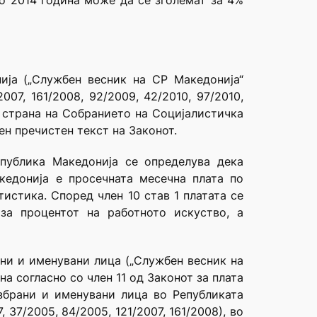
во 2014 година може да се зголемат за 4%
ија („Службен весник на СР Македонија“
007, 161/2008, 92/2009, 42/2010, 97/2010,
од страна на Собранието на Социјалистичка
ен пречистен текст на Законот.
публика Македонија се определува дека
кедонија е просечната месечна плата по
истика. Според член 10 став 1 платата се
за процентот на работното искуство, а
ни и именувани лица („Службен весник на
а согласно со член 11 од Законот за плата
збрани и именувани лица во Републиката
 37/2005, 84/2005, 121/2007, 161/2008), во