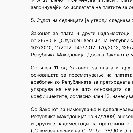
145/12) членот 1 се менува и гласи „Пла
започнувајќи со исплатата на платите за о
5. Судот на седницата ја утврди следнава
Законот за плата и други надоместоци 
бр.36/90 и „Службен весник на Република 
162/2010, 11/2012, 145/2012, 170/2013, 1
Република Македонија. Досега Законот е м
Со член 11 од Законот за плата и дру
основицата за пресметување на платата
вработен во Републиката за претходната 
утврдува на начин што основицата се 
коефициентите, согласно член 12, изнесуваа
Со Законот за изменување и дополнување
Република Македонија“ бр.92/2009) внесен
и другите надоместоци на пратениците 
(„Службен весник на СРМ“ бр. 36/90 и „Слу