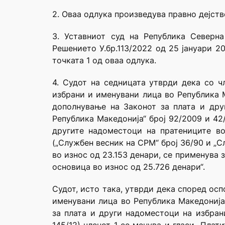
2. Оваа одлука произведува правно дејств
3. Уставниот суд на Република Северна
Решението У.бр.113/2022 од 25 јануари 2
точката 1 од оваа одлука.
4. Судот на седницата утврди дека со 
избрани и именувани лица во Република М
дополнување на Законот за плата и дру
Република Македонија“ број 92/2009 и 42/
другите надоместоци на пратениците в
(„Службен весник на СРМ“ број 36/90 и „Сл
во износ од 23.153 денари, се применува 
основица во износ од 25.726 денари“.
Судот, исто така, утврди дека според ос
именувани лица во Република Македонија 
за плата и други надоместоци на избран