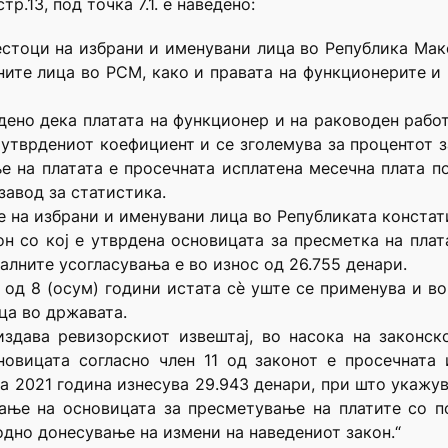
тр.13, под точка 7.1. е наведено:
оместоци на избрани и именувани лица во Република Мак
ните лица во РСМ, како и правата на функционерите и
уредено дека платата на функционер и на раководен раб
утврдениот коефициент и се зголемува за процентот за
 на платата е просечната исплатена месечна плата п
завод за статистика.
е на избрани и именувани лица во Републиката констат
н со кој е утврдена основицата за пресметка на плата
алните усогласувања е во износ од 26.755 денари.
од 8 (осум) години истата сѐ уште се применува и в
ца во државата.
 издава ревизорскиот извештај, во насока на законс
новицата согласно член 11 од законот е просечната 
 за 2021 година изнесува 29.943 денари, при што укажу
вање на основицата за пресметување на платите со п
одно донесување на измени на наведениот закон.“