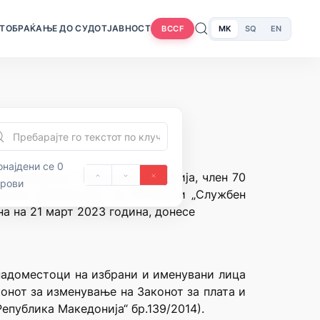
Т
ОБРАЌАЊЕ ДО СУДОТ
ЈАВНОСТ
MK
SQ
EN
BCCF
најдени се 0
на Република Северна Македонија, член 70
орови
блика Македонија” бр.70/1992 и „Службен
на на 21 март 2023 година, донесе
 надоместоци на избрани и именувани лица
конот за изменување на Законот за плата и
епублика Македонија“ бр.139/2014).