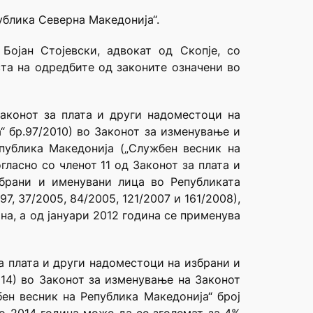
ублика Северна Македонија“.
Бојан Стојевски, адвокат од Скопје, со
ста на одредбите од законите означени во
аконот за плата и други надоместоци на
“ бр.97/2010) во Законот за изменување и
публика Македонија („Службен весник на
гласно со членот 11 од Законот за плата и
брани и именувани лица во Републиката
7, 37/2005, 84/2005, 121/2007 и 161/2008),
на, а од јануари 2012 година се применува
а плата и други надоместоци на избрани и
014) во Законот за изменување на Законот
ен весник на Република Македонија“ број