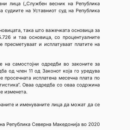
ни лица („Службен весник на Република
на судиите на Уставниот суд на Република
новицата, така што важечката основица за
.726 и таа основица, со процентуалните
е пресметуваат и исплатуваат платите на
е на самостојни одредби во законите за
ба од член 11 од Законот која го уредува
е просечната исплатена месечна плата по
атистика“. Оваа одредба со оваа содржина
 е изменета.
раните и именуваните лица да можат да се
 на Република Северна Македонија во 2020