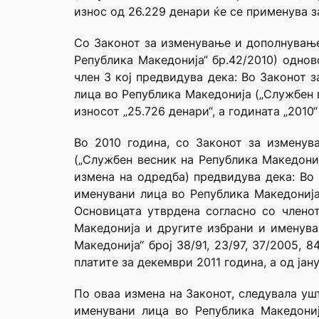
износ од 26.229 денари ќе се применува з
Со Законот за изменување и дополнување
Република Македонија“ бр.42/2010) однов
член 3 кој предвидува дека: Во Законот 
лица во Република Македонија („Службен в
износот „25.726 денари“, а годината „2010“
Во 2010 година, со Законот за измену
(„Службен весник на Република Македониј
измена на одредба) предвидува дека: Во
именувани лица во Република Македонија 
Основицата утврдена согласно со члено
Македонија и другите избрани и именува
Македонија“ број 38/91, 23/97, 37/2005, 
платите за декември 2011 година, а од ја
По оваа измена на Законот, следувала уш
именувани лица во Република Македониј