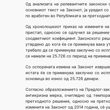
Од анализата на релевантните законски 
основниот текст на Законот, ја уредил со
по вработен во Републиката за претходна
Од хронолошкиот приказ на измените на 
пристап, односно се одлучил за решение
соодветниот коефициент. Законското реш
утврдено до кога ќе се применува вака у
требало да се применува заклучно со испл
се намали на 25.726 со период на примена 
Со оспорената измена на Законот извршен
истата ќе се применува заклучно со испл
основица во износ од 25.726 денари.
Согласно образложението на Предлог-зак
антикризна мерка, очигледно од темпора
претходното решение, односно на претхо
измените на Законот од 2014 година, сѐ у