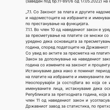
(заведен под бр.11-891/6 од 17.05.2022) на с
„7.1. Со Законот за плата и другите над
и надоместоците на избраните и именува
по престанување на функцијата.
7.1.1. Во член 10 од наведениот закон е 
за пресметување на платите се множи со 
уредено дека основицата за пресметување
година, според податоците на Државниот 
Со увид во актите за пресметка на платит
Закон за дополнување на наведениот зако
година со измените на законот и проценту
Истакнуваме дека иако е поминат период 
на платите на избраните и именуваните ли
Неоспорувајќи ја состојбата во која се
именуваните лица, истакнуваме дека ос
Републиката за претходната година, која
член 11 од наведениот закон и усогласу
Државниот завод за статистика, по претх