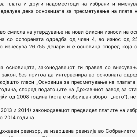
за плата и други надоместоци на избрани и именува
пределува дека основицата за пресметување на плата 
 во смисла на утврдување на нови фиксни износи на ос
на со оспорената одредба од член 4, во износ од 25
о изнесува 26.755 денари и е основица според која с
на основицата, законодавецот ги правел со внесувањ
акон, без притоа да интервенира во основната одред
којашто гласи „Основица за пресметување на платата 
година, според податоците на Државниот завод за ст
ќи од 2008 година (кога е избришан зборот „нето“), не
 2013 и 2014) законодавецот предвидел платите на изб
о 2014 година.
 Државен ревизор, за извршена ревизија во Собранието