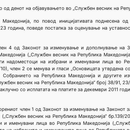
о од денот на објавувањето во „Службен весник на Реп
 Македонија, по повод иницијативата поднесена од 
023 година, поведе постапка за оценување на уставно
член 4 од Законот за изменување и дополнување на З
акедонија („Службен весник на Република Македонија
ги надоместоци на избрани и именувани лица во Ре
10), член 2 се менува и гласи „Основицата утврдена со
о Собранието на Република Македонија и другите из
ужбен весник на Република Македонија“ број 38/91, 23/9
заклучно со исплатата на платите за декември 2011 годи
порениот член 1 од Законот за изменување на Законот з
(„Службен весник на Република Македонија“ бр.139/2
и и именувани лица во Република Македонија („Служб