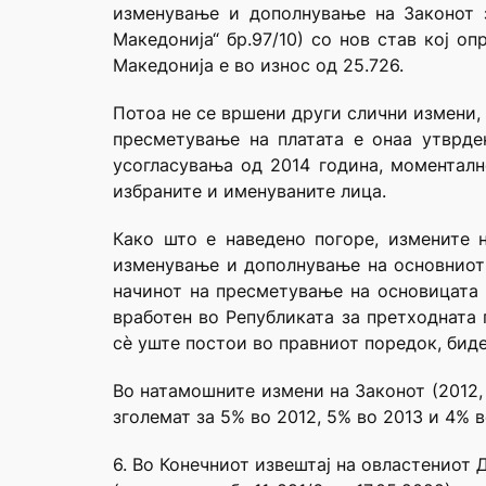
изменување и дополнување на Законот 
Македонија“ бр.97/10) со нов став кој о
Македонија е во износ од 25.726.
Потоа не се вршени други слични измени,
пресметување на платата е онаа утврде
усогласувања од 2014 година, моменталн
избраните и именуваните лица.
Како што е наведено погоре, измените 
изменување и дополнување на основниот з
начинот на пресметување на основицата 
вработен во Републиката за претходната 
сѐ уште постои во правниот поредок, бидеј
Во натамошните измени на Законот (2012,
зголемат за 5% во 2012, 5% во 2013 и 4% в
6. Во Конечниот извештај на овластениот