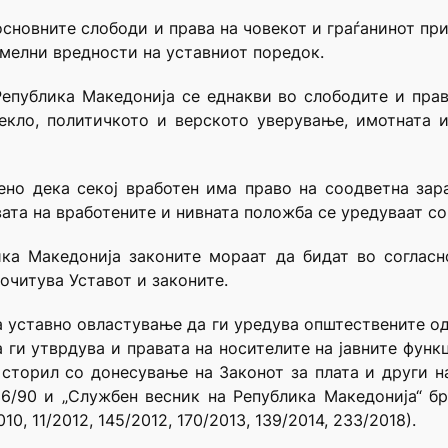
, основните слободи и права на човекот и граѓанинот п
емелни вредности на уставниот поредок.
Република Македонија се еднакви во слободите и права
екло, политичкото и верското уверување, имотната 
ено дека секој вработен има право на соодветна зара
ата на вработените и нивната положба се уредуваат со
ика Македонија законите мораат да бидат во согласн
почитува Уставот и законите.
 уставно овластување да ги уредува општествените од
а ги утврдува и правата на носителите на јавните фун
о сторил со донесување на Законот за плата и други 
6/90 и „Службен весник на Република Македонија“ бр. 3
10, 11/2012, 145/2012, 170/2013, 139/2014, 233/2018).