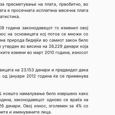
за пресметување на плата, првобитно, во
тата е просечната исплатена месечна плата
атистика.
09 година законодавецот го изменил овој
нос на основицата кој потоа се множи со
на природа бидејќи во самиот закон било
 утврден во висина на 26.229 денари која
ските измени во март 2010 година, износот
вицата на 23.153 денари и предвидел дека
к од јануари 2012 година ќе се применува
0% коешто намалување било извршено како
одина, законодавецот одново се враќа на
6 денари. Овој износ, зголемен за 4% со
ните и именуваните лица.