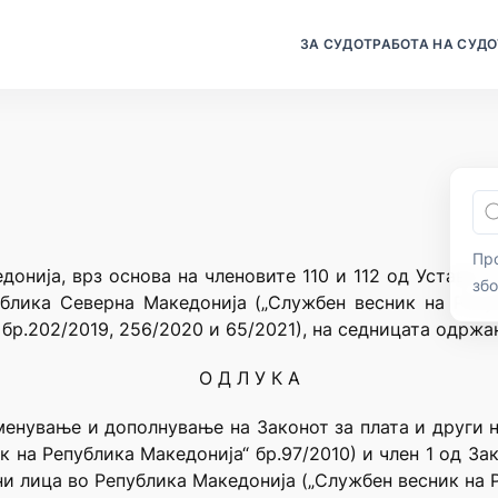
ЗА СУДОТ
РАБОТА НА СУДО
Про
донија, врз основа на членовите 110 и 112 од Уставот 
зб
блика Северна Македонија („Службен весник на Репу
бр.202/2019, 256/2020 и 65/2021), на седницата одржа
О Д Л У К А
менување и дополнување на Законот за плата и други
 на Република Македонија“ бр.97/2010) и член 1 од За
и лица во Република Македонија („Службен весник на Р