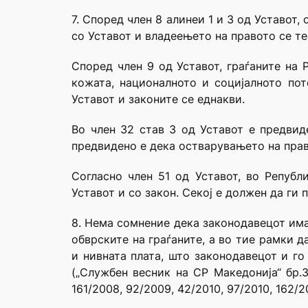
7. Според член 8 алинеи 1 и 3 од Уставот
со Уставот и владеењето на правото се т
Според член 9 од Уставот, граѓаните на 
кожата, националното и социјалното пот
Уставот и законите се еднакви.
Во член 32 став 3 од Уставот е предвид
предвидено е дека остварувањето на прав
Согласно член 51 од Уставот, во Републ
Уставот и со закон. Секој е должен да ги 
8. Нема сомнение дека законодавецот има
обврските на граѓаните, а во тие рамки д
и нивната плата, што законодавецот и г
(„Службен весник на СР Македонија“ бр.3
161/2008, 92/2009, 42/2010, 97/2010, 162/20