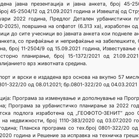
ена јавна презентација и јавна анкета, број 45-25
број 45-2504/12 од 21.09.2021 година и Извештај од Ст
уари 2022 година, Предлог Детален урбанистички пл
2025), површина на опфатот (6.313 ха), изработен од 
ици до сите учесници во јавната анкета кои поднеле 
анкета, со прифаќање и неприфаќање на забелешките,
на, број 11-2504/9 од 15.09.2021 година, Известувањ
торно планирање, број 15-1372/2021 од 21.09.202
влијанието врз животната средина.
орт и врски е издадена врз основа на вкупно 57 мис
801-322/20 од 08.01.2021; бр.0801-322/20 од 04.03.2021
ција: Програма за изменување и дополнување на Прог
дина; Програма за урбанистичко планирање за 2022 годи
тска подлога изработена од „ГЕОФОТО-ЗЕНИТ“ доо Ско
р на недвижности, број 1110-383/2020 од 03.07.2020 
година; Планска програма со тех.број 0801-322/20 од
.2020 година и Решение за исправка на техничка грешк