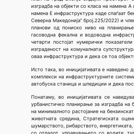
изградба на објекти со класа на намена А 
намена Е инфраструктура каде спаѓаат бе
Северна Македонија“ број.225/2022) и чл
планови од пониско ниво на планирање
гасоводна фекална и водоводна инфрастр
четврти постојат нумерички показатели
изграденост на комуналната супструктура
оваа инфраструктура и дека се тоа објекти
Исто така, во иницијативата е наведено д
комплекси на инфраструктурните системи 
автобуска станица и шпедиции и дека пост
Понатаму, во иницијативата се наведу
урбанистичко планирање за изградба на 
на минималното растојание на бензинската
животната средина, Стратегиската оцен
шумарството, рибарството, енергетиката,
со отпадот, управувањето со водите, т