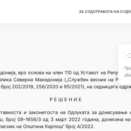
ЗА СУДОТ
РАБОТА НА СУДО
Про
онија, врз основа на член 110 од Уставот на Република
зб
блика Северна Македонија („Службен весник на Републ
број 202/2019, 256/2020 и 65/2021), на седницата одрж
Р Е Ш Е Н И Е
тавноста и законитоста на Одлуката за донесување 
ш, број 09-1656/3 од 3 март 2022 година, донесена н
ласник на Општина Карпош“ број 4/2022.