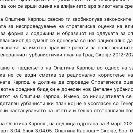
за кои се врши оцена на влијанието врз животната сре
ка Општина Карпош свесно ги заобиколува законските
та за неспроведување на стратегиска оценка на вли
 за форма и содржина и образецот на одлуката за с
планскиот документ се донесува со цел рационално да
шавање на имотно правните работи за сопствениците
Генералниот урбанистички план на Град Скопје 2012-202
ешно е тврдењето на Општина Карпош во однос на з
ка не се води сметка за рационално користење на 
ната Карпош е должна да спроведе Стратегиска оцен
ивотна средина бидејќи е донесен нов Детален урбани
етот на Општина Карпош. Имено, со иницијативата се 
 детален урбанистички план кој не е усогласен со Гене
пречи настанувањето на штетни и тешко отстранливи по
 на Општина Карпош, на седница одржана на 3 март 202
рт 3.04. блок З.04.05. Општина Карпош – Скопје, број 