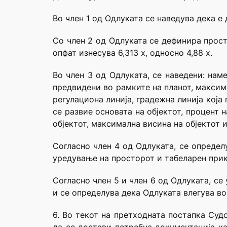
Во член 1 од Одлуката се наведува дека е
Co член 2 од Одлуката се дефинира прост
опфат изнесува 6,313 х, односно 4,88 х.
Во член 3 од Одлуката, се наведени: нам
предвидени во рамките на планот, максим
регулациона линија, градежна линија која
се развие основата на објектот, процент 
објектот, максимална висина на објектот
Согласно член 4 од Одлуката, се определ
уредување на просторот и табеларен прик
Согласно член 5 и член 6 од Одлуката, с
и се определува дека Одлуката влегува в
6. Во текот на претходната постапка Суд