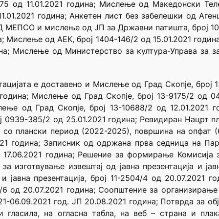
75 од 11.01.2021 година; Мислење од Македонски Теле
1.01.2021 година; Анкетен лист без забелешки од Аген
АД МЕПСО и мислење од ЈП за Државни патишта, број 10
на; Мислење од АЕК, број 1404-146/2 од 15.01.2021 годи
динa; Мислење од Министерство за култура-Управа за за
тацијата е доставено и Мислење од Град Скопје, број 1
1 година; Мислење од Град Скопје, број 13-9175/2 од 0
слење од Град Скопје, број 13-10688/2 од 12.01.2021
ој 0939-385/2 од 25.01.2021 година; Ревидиран Нацрт п
, со плански период (2022-2025), површина на опфат (6
2021 година; Записник од одржана прва седница на П
д 17.06.2021 година; Решение за формирање Комисија за
а изготвување извештај од јавна презентација и јавна
и јавна презентација, број 11-2504/4 од 20.07.2021 г
4/6 од 20.07.2021 година; Соопштение за организирање н
21-06.09.2021 год. ЈП 20.08.2021 година; Потврда за о
ни гласила, на огласна табла, на веб – страна и пла