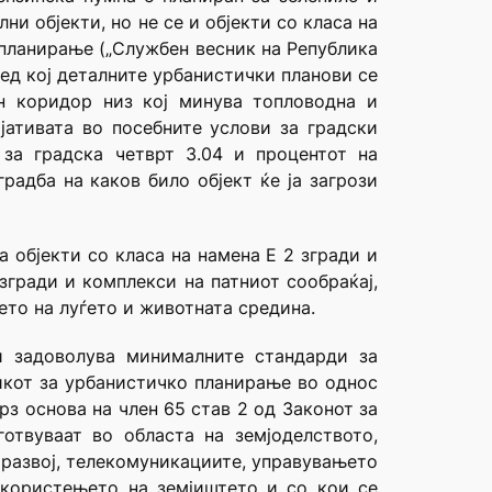
ни објекти, но не се и објекти со класа на
 планирање („Службен весник на Република
ед кој деталните урбанистички планови се
н коридор низ кој минува топловодна и
јативата во посебните услови за градски
 за градска четврт З.04 и процентот на
радба на каков било објект ќе ја загрози
а објекти со класа на намена Е 2 згради и
згради и комплекси на патниот сообраќај,
ето на луѓето и животната средина.
и задоволува минималните стандарди за
икот за урбанистичко планирање во однос
рз основа на член 65 став 2 од Законот за
отвуваат во областа на земјоделството,
 развој, телекомуникациите, управувањето
 користењето на земјиштето и со кои се