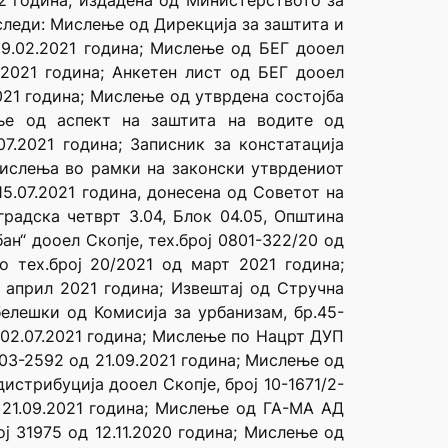
22 година, издадена од Министерството за
следи: Мислење од Дирекција за заштита и
19.02.2021 година; Мислење од БЕГ дооел
3.2021 година; Анкетен лист од БЕГ дооел
2021 година; Мислење од утврдена состојба
ење од аспект на заштита на водите од
7.2021 година; Записник за констатација
мислења во рамки на законски утврдениот
15.07.2021 година, донесена од Советот на
градска четврт З.04, Блок 04.05, Општина
ан“ дооел Скопје, тех.број 0801-322/20 од
о тех.број 20/2021 од март 2021 година;
д април 2021 година; Извештај од Стручна
белешки од Комисија за урбанизам, бр.45-
 02.07.2021 година; Мислење по Нацрт ДУП
.03-2592 од 21.09.2021 година; Мислење од
истрибуција дооел Скопје, број 10-1671/2-
д 21.09.2021 година; Мислење од ГА-МА АД
ј 31975 од 12.11.2020 година; Мислење од