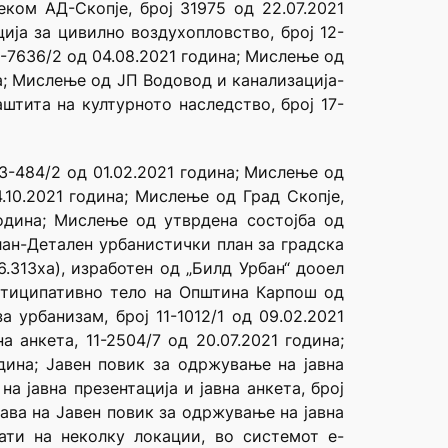
ком АД-Скопје, број 31975 од 22.07.2021
ција за цивилно воздухопловство, број 12-
-7636/2 од 04.08.2021 година; Мислење од
на; Мислење од ЈП Водовод и канализација-
штита на културното наследство, број 17-
3-484/2 од 01.02.2021 година; Мислење од
4.10.2021 година; Мислење од Град Скопје,
 година; Мислење од утврдена состојба од
лан-Детален урбанистички план за градска
.313ха), изработен од „Билд Урбан“ дооел
артиципативно тело на Oпштина Карпош од
 урбанизам, број 11-1012/1 од 09.02.2021
 анкета, 11-2504/7 од 20.07.2021 година;
одина; Јавен повик за одржување на јавна
а јавна презентација и јавна анкета, број
бјава на Јавен повик за одржување на јавна
кати на неколку локации, во системот е-