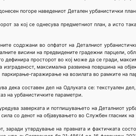
 донесен погоре наведениот Детален урбанистички план 
орот за кој се однесува предметниот план, а исто так
ените содржани во опфатот на Деталниот урбанистичк
алните висини на предвидените градежни парцели, обл
 го дефинира просторот во кој може да се гради, макс
на изграденост, максимална развиена површина на обје
 и паркирање-гаражирање на возилата во рамките на па
ува дека составен дел на Одлуката се: текстуален дел
аз на урбанистичките параметри.
е уредува заверката и потпишувањето на Деталниот урб
о сила со денот на објавувањето во Службен гласник н
от, заради утврдување на правната и фактичката сост