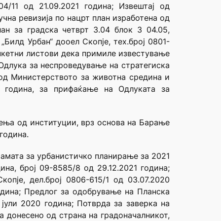
04/11 од 21.09.2021 година; Извештај од
ручна ревизија по нацрт план изработена од
ан за градска четврт З.04 блок З 04.05,
„Билд Урбан“ дооел Скопје, тех.број 0801-
анкетни листови дека примиле известување
 Одлука за неспроведување на стратегиска
е од Министерството за животна средина и
1 година, за прифаќање на Одлуката за
лења од институции, врз основа на Барање
 година.
рамата за урбанистичко планирање за 2021
на, број 09-8585/8 од 29.12.2021 година;
пје, дел.број 0806-615/1 од 03.07.2020
годинa; Предлог за одобрување на Планска
 јули 2020 година; Потврда за заверка на
а донесено од страна на градоначалникот,