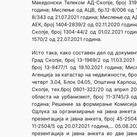
Македонски Телеком АД-Скопје, број 319
година; Мислење од АЦВ, бр.12-8/006 од 1
8/343 од 21.07.2021 година; Мислење од 
АЕК, број 1404-2839/2 од 02.11.2020 годи
Скопје, број 1304-44/2 од 01.02.2021 го
1570/2 од 22.07.2021 година.
Исто така, како составен дел од докумен
Град Скопје, број 13-1969/2 од 11.03.202
број 13-9477/1 од 19.10.2021 година; Ми
Агенција за катастар на недвижности, бр
четврт З.04, Блок 04.05, Општина Карпош
Скопје, тех.број 0801-322/20 од април 
областа на урбанизмот, број 11-3745/3 о
година; Решение за формирање Комисија з
Одлука за организирање на јавна анкета 
презентација и јавна анкета, број 45-250
11-2504/5 од 20.07.2021 година,… 05.08.20
презентација и јавна анкета во две јав