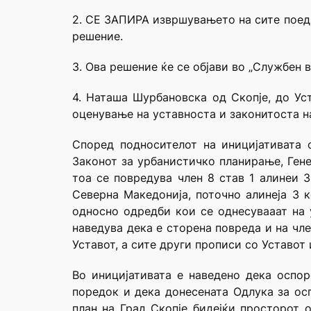
2. СЕ ЗАПИРА извршувањето на сите поеди
решение.
3. Ова решение ќе се објави во „Службен 
4. Наташа Шурбановска од Скопје, до Ус
оценување на уставноста и законитоста на
Според подносителот на иницијативата 
Законот за урбанистичко планирање, Ген
тоа се повредува член 8 став 1 алинеи 
Северна Македонија, поточно алинеја 3 к
односно одредби кои се однесувааат на 
наведува дека е сторена повреда и на чле
Уставот, а сите други прописи со Уставот 
Во иницијативата е наведено дека оспо
поредок и дека донесената Одлука за ос
план на Град Скопје бидејќи просторот 