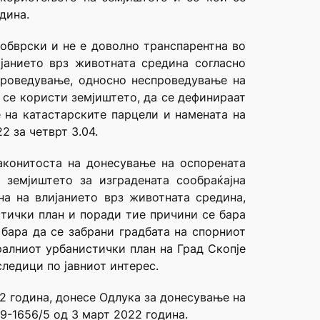
дина.
 обврски и не е доволно транспарентна во
јанието врз животната средина согласно
проведување, односно неспроведување на
 се користи земјиштето, да се дефинираат
 на катастарските парцели и намената на
2 за четврт З.04.
аконитоста на донесување на оспорената
земјиштето за изградената сообраќајна
а на влијанието врз животната средина,
стички план и поради тие причини се бара
бара да се забрани градбата на спорниот
ралниот урбанистички план на Град Скопје
следици по јавниот интерес.
2 година, донесе Одлука за донесување на
09-1656/5 од 3 март 2022 година.