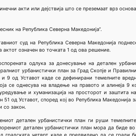
нечни акти или дејствија што се преземаат врз основа 
весник на Република Северна Македонија“.
тавниот суд на Република Северна Македонија поднес
 актот означен во точката 1 од ова решение.
оспорената одлука за донесување на детален урбанис
ералниот урбанистички план за Град Скопје и Правилн
3 и 9 од Уставот каде се дефинирани темелните вред
оја се однесува на владење на правото и алинеја 9 к
уредување и хуманизација на просторот и заштита на
н 51 од Уставот, според кој во Република Македонија 
и со закон.
рениот детален урбанистички план ги руши темелните
порениот детален урбанистички план мора да биде во
од градската четврт каде е предвидено да се гради б