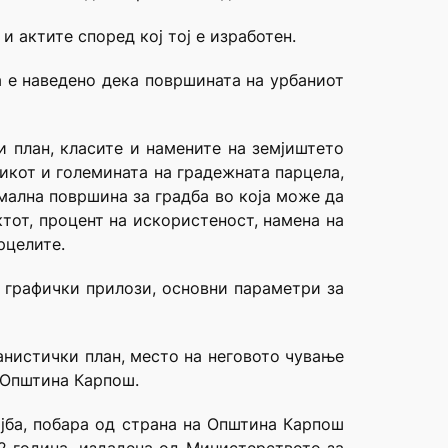
и актите според кој тој е изработен.
а е наведено дека површината на урбаниот
и план, класите и намените на земјиштето
икот и големината на градежната парцела,
имална површина за градба во која може да
ктот, процент на искористеност, намена на
рцелите.
, графички прилози, основни параметри за
анистички план, место на неговото чување
а Општина Карпош.
ојба, побара од страна на Општина Карпош