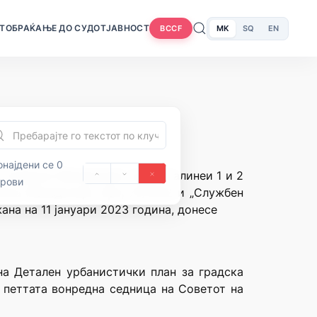
Т
ОБРАЌАЊЕ ДО СУДОТ
ЈАВНОСТ
MK
SQ
EN
BCCF
најдени се 0
 Северна Македонија, член 71 алинеи 1 и 2
орови
ика Македонија” број 70/1992 и „Службен
ана на 11 јануари 2023 година, донесе
на Детален урбанистички план за градска
а петтата вонредна седница на Советот на