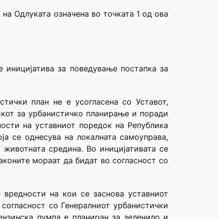
на Одлуката означена во точката 1 од ова
е иницијатива за поведување постапка за
тички план не е усогласена со Уставот,
икот за урбанистичко планирање и поради
ности на уставниот поредок на Република
оја се однесува на локалната самоуправа,
 животната средина. Во иницијативата се
законите мораат да бидат во согласност со
 вредности на кои се заснова уставниот
 согласност со Генералниот урбанистички
ензинска пумпа е планиран за зеленило и