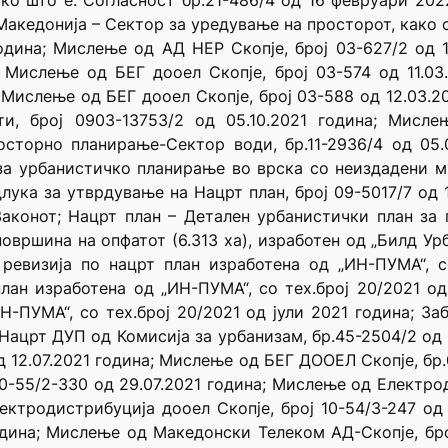
ко што е: Согласност бр.21-486/4 од 16 февруари 20
Македонија – Сектор за уредување на просторот, како 
година; Мислење од АД НЕР Скопје, број 03-627/2 од 
а; Мислење од БЕГ дооел Скопје, број 03-574 од 11.0
а; Мислење од БЕГ дооел Скопје, број 03-588 од 12.03.
ти, број 0903-13753/2 од 05.10.2021 година; Мисл
торно планирање-Сектор води, бр.11-2936/4 од 05.0
 за урбанистичко планирање во врска со неиздадени 
длука за утврдување на Нацрт план, број 09-5017/7 од 
аконот; Нацрт план – Детален урбанистички план за 
овршина на опфатот (6.313 ха), изработен од „Билд Урб
ревизија по нацрт план изработена од „ИН-ПУМА“, с
лан изработена од „ИН-ПУМА“, со тех.број 20/2021 о
Н-ПУМА“, со тех.број 20/2021 од јули 2021 година; За
 Нацрт ДУП од Комисија за урбанизам, бр.45-2504/2 од
д 12.07.2021 година; Мислење од БЕГ ДООЕЛ Скопје, бр
0-55/2-330 од 29.07.2021 година; Мислење од Електрод
ектродистрибуција дооел Скопје, број 10-54/3-247 о
година; Мислење од Македонски Телеком АД-Скопје, бро