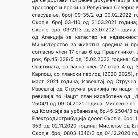
да се достави потребна документација ка
транспорт и врски на Република Северна 
спасување, број 09-35/2 од 09.02.2022 
Скопје, број 03-110 од 21.03.2021 годин
Скопје, број 03-2113 од 23.07.2021 годин
од Агенција за катастар на недвижнос
Министерство за животна средина и прос
согласно член 17 став 6 од Правилникот
рок, бр.45-328/5 од 15.02.2022 година; О
Општината, согласно член 27 став 4 од З
Карпош, со плански период (2020-2025), п
март 2021 година; Извештај од Стручна 
Извештај од Стручна ревизија по нацрт п
ревизија по Нацрт план изработена од „И
2504/1 од 09.04.2021 година; Мислење по
од Комисија за урбанизам, бр.45-2504/3 о
Електродистрибуција дооел Скопје, број 1
353 од 02.11.2020 година; Мислење од Ел
Скопје, број 0803-1346/2 од 04.12.2020 