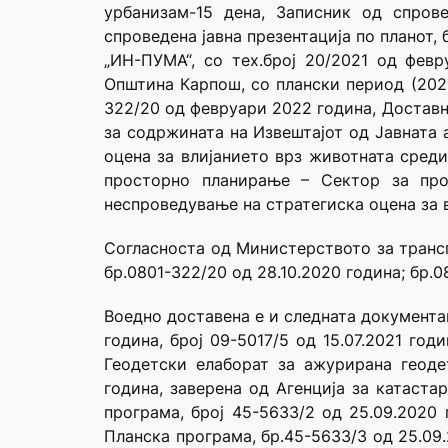
урбанизам-15 дена, Записник од спровед
спроведена јавна презентација по планот, 
„ИН-ПУМА“, со тех.број 20/2021 од февр
Општина Карпош, со плански период (2020-
322/20 од февруари 2022 година, Доставн
за содржината на Извештајот од Јавната 
оцена за влијанието врз животната среди
просторно планирање – Сектор за прос
неспроведување на стратегиска оцена за 
Согласноста од Министерството за трансп
бр.0801-322/20 од 28.10.2020 година; бр.0
Воедно доставена е и следната документа
година, број 09-5017/5 од 15.07.2021 го
Геодетски елаборат за ажурирана геоде
година, заверена од Агенција за катаста
програма, број 45-5633/2 од 25.09.2020 
Планска програма, бр.45-5633/3 од 25.09