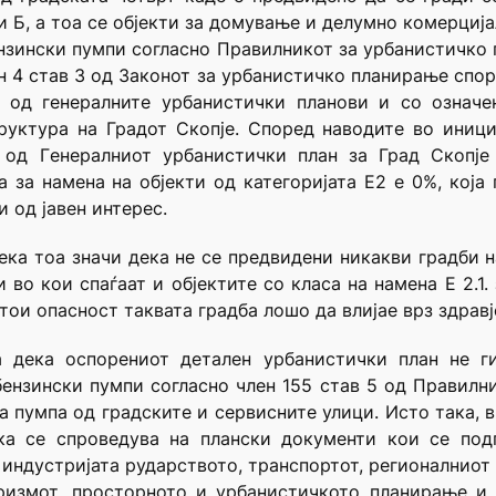
и Б, а тоа се објекти за домување и делумно комерцијал
нзински пумпи согласно Правилникот за урбанистичко
ен 4 став 3 од Законот за урбанистичко планирање спор
 од генералните урбанистички планови и со означе
уктура на Градот Скопје. Според наводите во иници
 од Гeнералниот урбанистички план за Град Скопје
 за намена на објекти од категоријата Е2 е 0%, која г
 од јавен интерес.
ека тоа значи дека не се предвидени никакви градби н
во кои спаѓаат и објектите со класа на намена Е 2.1. 
ои опасност таквата градба лошо да влијае врз здравј
ва дека оспорениот детален урбанистички план не г
бензински пумпи согласно член 155 став 5 од Правилн
 пумпа од градските и сервисните улици. Исто така, в
ка се спроведува на плански документи кои се подг
 индустријата рударството, транспортот, регионалниот
уризмот, просторното и урбанистичкото планирање и