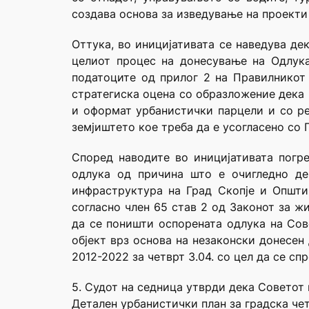
создава основа за изведување на проекти 
Оттука, во иницијативата се наведува де
целиот процес на донесување на Одлука
податоците од прилог 2 на Правилникот
стратегиска оцена со образложение дека 
и оформат урбанистички парцели и со ре
земјиштето кое треба да е усогласено со 
Според наводите во иницијативата погр
одлука од причина што е очигледно де
инфраструктура на Град Скопје и Општи
согласно член 65 став 2 од Законот за ж
да се поништи оспорената одлука на Сов
објект врз основа на незаконски донесен
2012-2022 за четврт З.04. со цел да се с
5. Судот на седница утврди дека Советот
Детален урбанистички план за градска четв