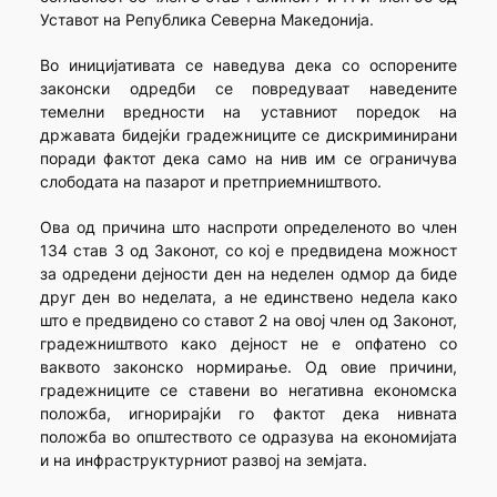
Уставот на Република Северна Македонија.
Во иницијативата се наведува дека со оспорените
законски одредби се повредуваат наведените
темелни вредности на уставниот поредок на
државата бидејќи градежниците се дискриминирани
поради фактот дека само на нив им се ограничува
слободата на пазарот и претприемништвото.
Ова од причина што наспроти определеното во член
134 став 3 од Законот, со кој е предвидена можност
за одредени дејности ден на неделен одмор да биде
друг ден во неделата, а не единствено недела како
што е предвидено со ставот 2 на овој член од Законот,
градежништвото како дејност не е опфатено со
ваквото законско нормирање. Од овие причини,
градежниците се ставени во негативна економска
положба, игнорирајќи го фактот дека нивната
положба во општеството се одразува на економијата
и на инфраструктурниот развој на земјата.