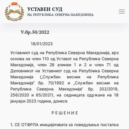
Skip
УСТАВЕН СУД
to
НА РЕПУБЛИКА СЕВЕРНА МАКЕДОНИЈА
content
У.бр.50/2022
18/01/2023
Уставниот суд на Република Северна Македонија, врз
основа на член 110 од Уставот на Република Северна
Македонија, член 28 алинеи 1 и 2 и член 71 од
Деловникот на Уставниот суд на Република Северна
Македонија („Службен весник на Република
Македонија“ бр. 70/1992 и „Службен весник на
Република Северна Македонија“ бр. 202/2019,
256/2020 и 65/2021), на седницата одржана на 18
јануари 2023 година, донесе
Р Е Ш Е Н И Е
1. СЕ ОТФРЛА иницијативата за поведување постапка