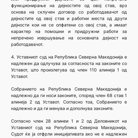
функционирање на дејностите од овој став, врз
основа на склучен договор со работодавачот од
дејностите од овој став и работни места од други
дејности кои не се опфатени со овој став, а имаат
карактер на помошни и придружни работи за
непречено извршување на основната дејност на
работодавачот.
4. Уставниот суд на Република Северна Македонија е
надлежен да одлучува за согласноста на законите со
Уставот, што произлегува од член 110 алинеја 1 од
Уставот.
Собранието на Република Северна Македонија е
надлежно да ги носи законите, според член 68 став 1
алинеја 2 од Уставот. Согласно тоа, Собранието е
надлежно и да ги менува и дополнува законите.
Согласно член 28 алинеи 1 и 2 од Деловникот на
Уставниот суд на Република Северна Македонија,
Судот ќе ја отфрли иницијативата ако не е надлежен