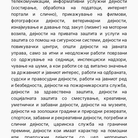
телекомуникации, информативни услужни дејности
(хостирање, обработка на податоци, интернет
портали и слично), прикажување на филмови,
фотографски дејности, ветеринарни дејности,
изнајмување и давање под закуп (лизинг) на моторни
возила, дејности на приватна заштита и услуги на
заштита со помош на сигурносни системи, дејности на
повикувачки центри, општи дејности на јавната
управа, само за итни и неодложни работи поврзани
со одржување на седници, инспекциски надзори,
чување на шуми, а кои работи се од витално значење
за државниот и јавниот интерес, работи на одбраната,
судски и правосудни дејности, работи на јавниот ред
и безбедноста, дејности на пожарникарската служба,
дејности за здравствена заштита, дејности на
социјалната заштита со сместување, креативни,
уметнички и забавни дејности, дејности на музеите,
дејности на зоолошки градини и природни резервати,
спортски, забавни и рекреативни дејности, погребни и
слични дејности, царинска служба на гранични
премини, дејности кои имаат карактер на помошни
или придружни дејности со цел непречено