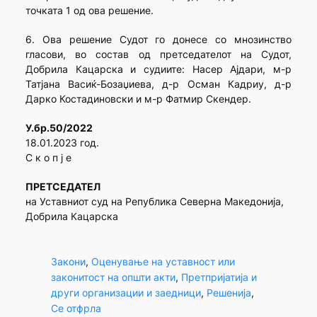
точката 1 од ова решение.
6. Ова решение Судот го донесе со мнозинство
гласови, во состав од претседателот на Судот,
Добрила Кацарска и судиите: Насер Ајдари, м-р
Татјана Васиќ-Бозаџиева, д-р Осман Кадриу, д-р
Дарко Костадиновски и м-р Фатмир Скендер.
У.бр.50/2022
18.01.2023 гoд.
С к о п ј е
ПРЕТСЕДАТЕЛ
на Уставниот суд на Република Северна Македонија,
Добрила Кацарска
Закони
, 
Оценување на уставност или
законитост на општи акти
, 
Претпријатија и
други организации и заедници
, 
Решенија
, 
Се отфрла