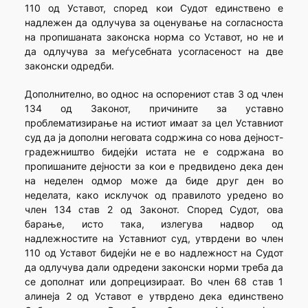
110 од Уставот, според кои Судот единствено е
надлежен да одлучува за оценување на согласноста
на пропишаната законска норма со Уставот, но не и
да одлучува за меѓусебната усогласеност на две
законски одредби.
Дополнително, во однос на оспорениот став 3 од член
134 од Законот, причините за уставно
проблематизирање на истиот имаат за цел Уставниот
суд да ја дополни неговата содржина со нова дејност-
градежништво бидејќи истата не е содржана во
пропишаните дејности за кои е предвидено дека ден
на неделен одмор може да биде друг ден во
неделата, како исклучок од правилото уредено во
член 134 став 2 од Законот. Според Судот, ова
барање, исто така, излегува надвор од
надлежностите на Уставниот суд, утврдени во член
110 од Уставот бидејќи не е во надлежност на Судот
да одлучува дали одредени законски норми треба да
се дополнат или допрецизираат. Во член 68 став 1
алинеја 2 од Уставот е утврдено дека единствено