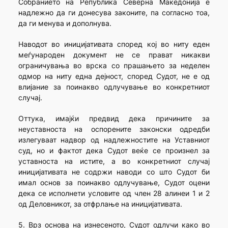
Собранието на Република Северна Македонија е
надлежно да ги донесува законите, па согласно тоа,
да ги менува и дополнува.
Наводот во иницијативата според кој во ниту еден
меѓународен документ не се прават никакви
ограничувања во врска со прашањето за неделен
одмор на ниту една дејност, според Судот, не е од
влијание за поинакво одлучување во конкретниот
случај.
Оттука, имајќи предвид дека причините за
неуставноста на оспорените законски одредби
излегуваат надвор од надлежностите на Уставниот
суд, но и фактот дека Судот веќе се произнел за
уставноста на истите, а во конкретниот случај
иницијативата не содржи наводи со што Судот би
имал основ за поинакво одлучување, Судот оцени
дека се исполнети условите од член 28 алинеи 1 и 2
од Деловникот, за отфрлање на иницијативата.
5. Врз основа на изнесеното, Судот одлучи како во