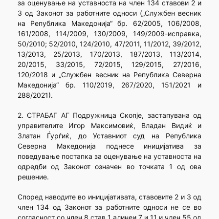
за оценување на уставноста на член 134 ставови 2 и
3 од Законот за работните односи („Службен весник
на Република Македонија“ бр. 62/2005, 106/2008,
161/2008, 114/2009, 130/2009, 149/2009-исправка,
50/2010; 52/2010, 124/2010, 47/2011, 11/2012, 39/2012,
13/2013, 25/2013, 170/2013, 187/2013, 113/2014,
20/2015, 33/2015, 72/2015, 129/2015, 27/2016,
120/2018 и „Службен весник на Република Северна
Македонија“ бр. 110/2019, 267/2020, 151/2021 и
288/2021).
2. СТРАБАГ АГ Подружница Скопје, застапувана од
управителите Игор Максимовиќ, Владан Видиќ и
Златан Ѓурѓиќ, до Уставниот суд на Република
Северна Македонија поднесе иницијатива за
поведување постапка за оценување на уставноста на
одредби од Законот означен во точката 1 од ова
решение.
Според наводите во иницијативата, ставовите 2 и 3 од
член 134 од Законот за работните односи не се во
согласност со член 8 став 1 алинеи 7 и 11 и член 55 од