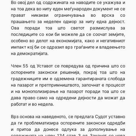
Во овој дел од содржината на наводите се укажува и
на тоа дека во ниту еден меѓународен документ не се
прават никакви ограничувања во врска со
прашањето за неделен одмор за ниту една дејност.
Ова поради тоа што светот размислува за
последиците со кои би можеле да се соочат земјите,
особено во делот на економијата, како и негативниот
импакт кој би се одразил врз граѓаните и владеењето
на демократијата.
Член 55 од Уставот се повредува од причина што со
оспорените законски решенија, покрај тоа што на
градежниците им е одземена гарантираната слобода
на пазарот и претпримништвото, започнат е процесот
и на монополизирање на пазарот поради тоа што се
дава право само на одредени дејности да можат да
работат и во недела.
Врз основа на наведеното, се предлага Судот уставно
да ги проблематизира оспорените законски одредби
и притоа да донесе одлука за дополнување на
содржината на член 134 став 3 од Законот со нова