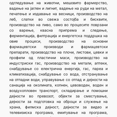
одгледување на животни, мешовито фармерство,
вадење на јаглен и лигнит, вадење на руди на метал,
печатење и издавање на весници, производство на
леб, слатки во свежа состојба и бисквити,
производство на пиво, само во процесите поврзани
со варење, квасна припрема и следење,
ферментација, филтрација и енергетска поддршка на
овие процеси, производство на основни
фармацевтски производи и фармацевтски
препарати, производство на плочи, листови, цевки и
профили од пластични маси, производство на
индустриски гас, производство на метали, аптеки,
снабдување со електрична енергија, гас, пареа и
климатизација, снабдување со вода, отстранување
на отпадни води, управување со отпад и дејности на
санација на околината, копнен, цевоводен, воден и
воздухопловен транспорт, складирање и помошни
дејности во превозот, објекти за сместување,
дејности за подготовка на оброци и служење на
храна, филмска дејност, дејности за видео и
телевизиска програма, емитување на програма,