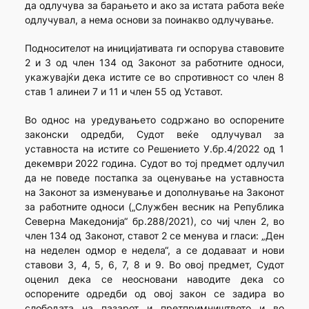
да одлучува за барањето и ако за истата работа веќе
одлучувал, а нема основи за поинакво одлучување.
Подносителот на иницијативата ги оспорува ставовите
2 и 3 од член 134 од Законот за работните односи,
укажувајќи дека истите се во спротивност со член 8
став 1 алинеи 7 и 11 и член 55 од Уставот.
Во однос на уредувањето содржано во оспорените
законски одредби, Судот веќе одлучувал за
уставноста на истите со Решението У.бр.4/2022 од 1
декември 2022 година. Судот во тој предмет одлучил
да не поведе постапка за оценување на уставноста
на Законот за изменување и дополнување на Законот
за работните односи („Службен весник на Република
Северна Македонија“ бр.288/2021), со чиј член 2, во
член 134 од Законот, ставот 2 се менува и гласи: „Ден
на неделен одмор е недела“, а се додаваат и нови
ставови 3, 4, 5, 6, 7, 8 и 9. Во овој предмет, Судот
оценил дека се неосновани наводите дека со
оспорените одредби од овој закон се задира во
слободата на пазарот и претпримништвото и во