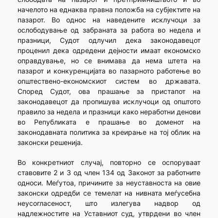
начелото на еднаква правна положба на субјектите на
пазарот. Во однос на наведените исклучоци за
ослободување од забраната за работа во недела и
празници, Судот одлучил дека законодавецот
проценил дека одредени дејности имаат економско
оправдување, но се внимава да нема штета на
пазарот и конкуренцијата во пазарното работење во
општествено-економскиот систем во државата.
Според Судот, ова прашање за пристапот на
законодавецот да пропишува исклучоци од општото
правило за недела и празници како неработни денови
во Републиката е прашање во доменот на
законодавната политика за креирање на тој облик на
законски решенија.
Во конкретниот случај, повторно се оспоруваат
ставовите 2 и 3 од член 134 од Законот за работните
односи. Меѓутоа, причините за неуставноста на овие
законски одредби се темелат на нивната меѓусебна
неусогласеност, што излегува надвор од
надлежностите на Уставниот суд, утврдени во член