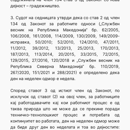
дејност – градежништво.
3. Судот на седницата утврди дека со став 2 од член
134 од Законот за работните односи („Службен
весник на Република Македонија“ бр. 62/2005,
106/2008, 161/2008, 114/2009, 130/2009, 149/2009-
исправка, 50/2010; 52/2010, 124/2010, 47/2011,
11/2012, 39/2012, 13/2013, 25/2013, 170/2013,
187/2013, 113/2014, 20/2015, 33/2015, 72/2015,
129/2015, 27/2016, 120/2018 и „Службен весник на
Република Северна Македонија“ бр. 110/2019,
267/2020, 151/2021 и 288/2021) е определено дека
ден на неделен одмор е недела.
Според ставот 3 од истиот член од Законот, по
исклучок од ставот (2) на овој член, за работниците
кај работодавачите кај кои работниот процес е од
таква природа што не може да се прекине поради
техничко-технолошкиот процес и потребата од
континуитет во работата, ден на неделен одмор може
да биде друг ден во неделата и тоа во дејностите: