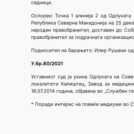
седници.
Оспорен: Toчка 1 алинеја 2 од Одлуката
Република Северна Македонија на 25 деке
народен правобранител, доставен до Соб
правобранител за подрачната организацио
Подносител на барањето: Илир Рушани од 
У.бр.80/2021
Уставниот суд ја укина Одлуката на Сов
локалитети Капиштец, Завод за медицин
18.07.2014 година, објавена во „Службен г
* Поради интерес на повеќе медиуми во С