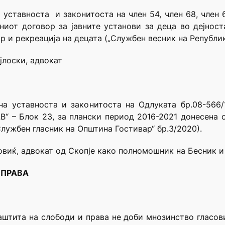
уставноста и законитоста на член 54, член 68, член 69 
вниот договор за јавните установи за деца во дејнос
р и рекреација на децата („Службен весник на Републи
јлоски, адвокат
а уставноста и законитоста на Одлуката бр.08-566/
В“ – Блок 23, за плански период 2016-2021 донесена 
лужбен гласник на Општина Гостивар“ бр.3/2020).
овиќ, адвокат од Скопје како полномошник на Бесник и
 ПРАВА
штита на слободи и права не доби мнозинство гласови