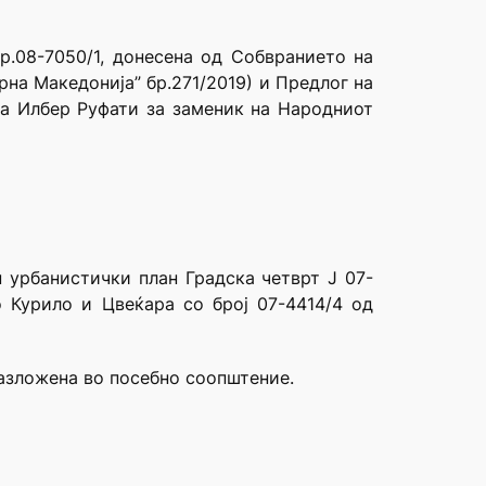
р.08-7050/1, донесена од Собвранието на
на Македонија” бр.271/2019) и Предлог на
на Илбер Руфати за заменик на Народниот
 урбанистички план Градска четврт J 07-
 Курило и Цвеќара со број 07-4414/4 од
разложена во посебно соопштение.