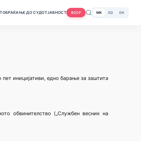
Т
ОБРАЌАЊЕ ДО СУДОТ
ЈАВНОСТ
MK
SQ
EN
BCCF
о пет иницијативи, едно барање за заштита
ното обвинителство („Службен весник на