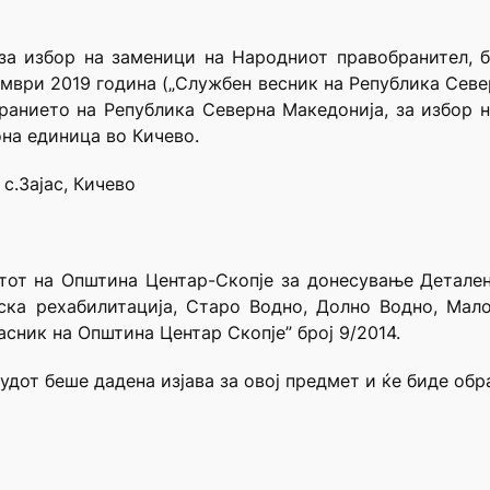
 за избор на заменици на Народниот правобранител, б
мври 2019 година („Службен весник на Република Север
ранието на Република Северна Македонија, за избор 
на единица во Кичево.
с.Зајас, Кичево
етот на Општина Центар-Скопје за донесување Детален
ска рехабилитација, Старо Водно, Долно Водно, Мало
ласник на Општина Центар Скопје” број 9/2014.
удот беше дадена изјава за овој предмет и ќе биде об