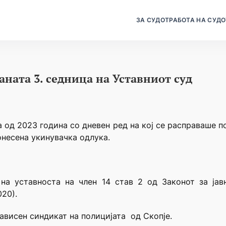
ЗА СУДОТ
РАБОТА НА СУДО
ната 3. седница на Уставниот суд
а од 2023 година со дневен ред на кој се расправаше п
онесена укинувачка одлука.
на уставноста на член 14 став 2 од Законот за јав
20).
ависен синдикат на полицијата од Скопје.