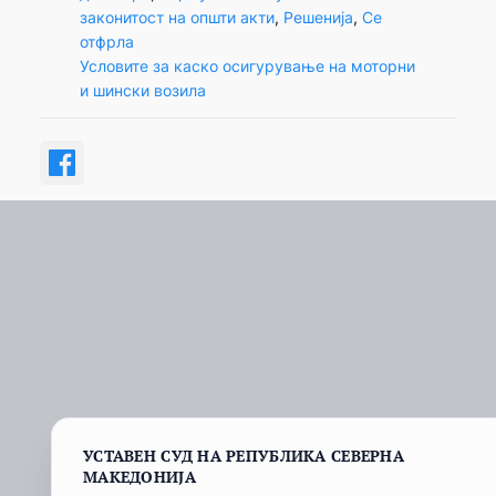
законитост на општи акти
, 
Решенија
, 
Се
отфрла
Условите за каско осигурување на моторни
и шински возила
УСТАВЕН СУД НА РЕПУБЛИКА СЕВЕРНА
МАКЕДОНИЈА