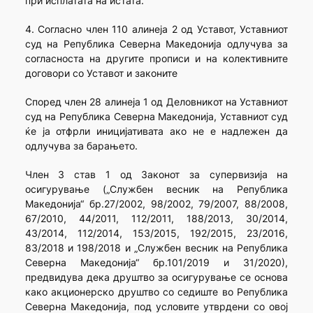
при исплатата на истата.
4. Согласно член 110 алинеја 2 од Уставот, Уставниот
суд на Република Северна Македонија одлучува за
согласноста на другите прописи и на колективните
договори со Уставот и законите
Според член 28 алинеја 1 од Деловникот на Уставниот
суд на Република Северна Македонија, Уставниот суд
ќе ја отфрли иницијативата ако не е надлежен да
одлучува за барањето.
Член 3 став 1 од Законот за супервизија на
осигурување („Службен весник на Република
Македонија“ бр.27/2002, 98/2002, 79/2007, 88/2008,
67/2010, 44/2011, 112/2011, 188/2013, 30/2014,
43/2014, 112/2014, 153/2015, 192/2015, 23/2016,
83/2018 и 198/2018 и „Службен весник на Република
Северна Македонија“ бр.101/2019 и 31/2020),
предвидува дека друштво за осигурување се основа
како акционерско друштво со седиште во Република
Северна Македонија, под условите утврдени со овој