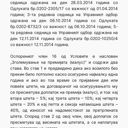
седница одржана на ден 28.03.2014 година со
Одлуката бр.0202-2305/17 со важност од 01.04.2014
година; 3-та редовна седница на Управниот одбор
одржана на ден 06.10.2014 година со Одлуката
бр.0202-8732/3 со важност од 06.10.2014 година; 5-
та редовна седница на Управниот одбор одржана на
ден 12.11.2014 година со Одлуката бр.0202-10250/4
со важност 12.11.2014 година.
Оспорениот член 16 од Условите е насловен
„Зголемување на премијата (малус)“ и содржи два
става. Во став 1 е предвидено дека ако возилото без
прекин било потполно каско осигурено најмалку една
година и ако во тоа време се пријавени две или
повеќе штети, на договарачот на осигурувањето му
се пресметува доплаток на премија (малус), и тоа: кај
втора штета – 5%; кај трета штета – 10%; кај четврта
штета – 20% и кај петта и секоја натамошна штета –
40%, од износот на надоместокот за претрпената
штета. Според став 2 од овој член, овој доплаток се
пресметува од висината на штетата, а се наплатува