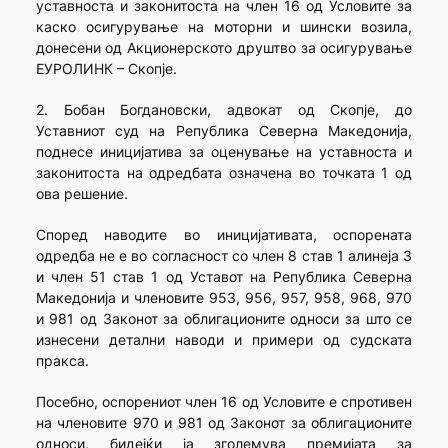
уставноста и законитоста на член 16 од Условите за
каско осигурување на моторни и шински возила,
донесени од Акционерското друштво за осигурување
ЕУРОЛИНК – Скопје.
2. Бобан Богдановски, адвокат од Скопје, до
Уставниот суд на Република Северна Македонија,
поднесе иницијатива за оценување на уставноста и
законитоста на одредбата означена во точката 1 од
ова решение.
Според наводите во иницијативата, оспорената
одредба не е во согласност со член 8 став 1 алинеја 3
и член 51 став 1 од Уставот на Република Северна
Македонија и членовите 953, 956, 957, 958, 968, 970
и 981 од Законот за облигационите односи за што се
изнесени детални наводи и примери од судската
пракса.
Посебно, оспорениот член 16 од Условите е спротивен
на членовите 970 и 981 од Законот за облигационите
односи, бидејќи ја зголемува премијата за