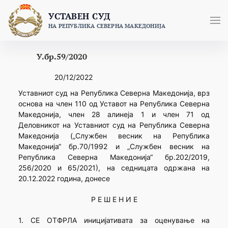
Skip
УСТАВЕН СУД
to
НА РЕПУБЛИКА СЕВЕРНА МАКЕДОНИЈА
content
У.бр.59/2020
20/12/2022
Уставниот суд на Република Северна Македонија, врз
основа на член 110 од Уставот на Република Северна
Македонија, член 28 алинеја 1 и член 71 од
Деловникот на Уставниот суд на Република Северна
Македонија („Службен весник на Република
Македонија“ бр.70/1992 и „Службен весник на
Република Северна Македонија“ бр.202/2019,
256/2020 и 65/2021), на седницата одржана на
20.12.2022 година, донесе
Р Е Ш Е Н И Е
1. СЕ ОТФРЛА иницијативата за оценување на