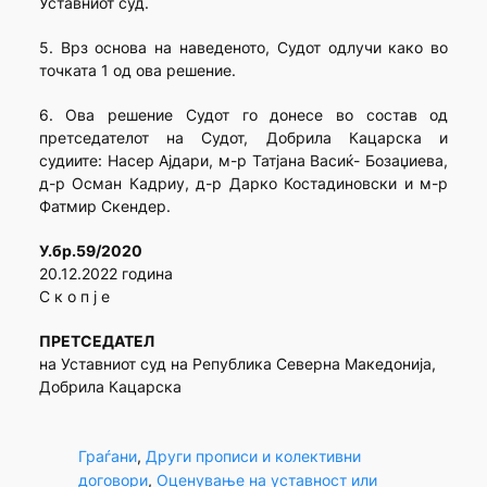
Уставниот суд.
5. Врз основа на наведеното, Судот одлучи како во
точката 1 од ова решение.
6. Ова решение Судот го донесе во состав од
претседателот на Судот, Добрила Кацарска и
судиите: Насер Ајдари, м-р Татјана Васиќ- Бозаџиева,
д-р Осман Кадриу, д-р Дарко Костадиновски и м-р
Фатмир Скендер.
У.бр.59/2020
20.12.2022 година
С к о п ј е
ПРЕТСЕДАТЕЛ
на Уставниот суд на Република Северна Македонија,
Добрила Кацарска
Граѓани
, 
Други прописи и колективни
договори
, 
Оценување на уставност или