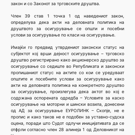
закон и со Законот за трговските друштва.
Член 39 став 1 точка 1 од наведениот закон,
определува дека акти на деловната политика на
друштвото за осигурување се општи и посебни
услови за осигурување по класи на осигурување.
Имајќи го предвид утврдениот законски статус на
субјектот кој врши дејност осигурување – трговско
друштво регистрирано како акционерско друштво за
осигурување со седиште во Републиката и законски
пропишаниот статус на актите со кои се уредуваат
општите и посебните услови за осигурување како
акти на деловната политика на конкретното друштво
за осигурување, произлегува дека актот во кој е
содржана оспорената одредба – Условите за каско
осигурување на моторни и шински возила, донесени
од АД за осигурување ЕУРОЛИНК – Скопје, не е
пропис и како таков не е подобен за уставно-судска
оцена, поради што Судот одлучи иницијативата да се
отфрли согласно член 28 алинеја 1 од Деловникот на