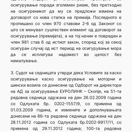
осигурување поради зголемен ризик, без претходно
на осигуреникот да му се предложи измена на
договорот со нова стапка на премија. Последното е
пропишано со член 970 ставови 2-6 од Законот со
што се менувал суштествен елемент од договорот за
осигурување (премијата), а на тој начин е повреден и
член 981 став 6 од истиот закон, според кој за секој
осигуран случај од ист период на осигурување мора
да се исплатува надомест во целост без
намалување.
3. Судот на седницата утврди дека Условите за каско
осигурување каско осигурување на моторни и
шински возила се донесени од Одборот на директори
на АД за осигурување ЕУРОЛИНК – Скопје, на 51-та
редовна седница одржана на ден 26.02.2009 година
со Одлуката бр. 0202-1557/9, со примена од
01.03.2009 година, и измените и дополнувањата
донесени на 86-та редовна седница одржана на ден
28.11.2012 година со Одлуката бр.0202-9917/11, со
примена од 29.11.2012 година; 100-та редовна